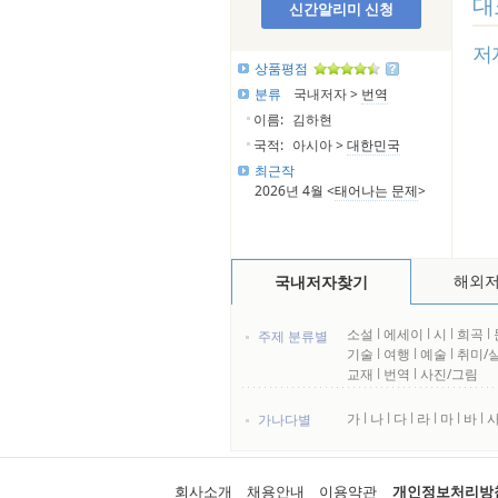
대
신간알리미 신청
저
상품평점
분류
국내저자 >
번역
이름:
김하현
국적:
아시아 >
대한민국
최근작
2026년 4월 <
태어나는 문제
>
해외
국내저자찾기
소설
l
에세이
l
시
l
희곡
l
주제 분류별
기술
l
여행
l
예술
l
취미/
교재
l
번역
l
사진/그림
가
l
나
l
다
l
라
l
마
l
바
l
가나다별
회사소개
채용안내
이용약관
개인정보처리방