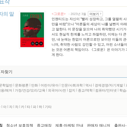
표작
자의 말
<그로운>
더보기
- 2023년 3월
인챈티드는 자신이 “빨리 성장하고, 그를 열렬히 사
만을 바랐”으나 “어른들의 세상이 나를 널빤지 아
고 말한다. 이 문장을 읽으며 나의 취약했던 시기
서도 현실적 한계를 느끼고 좌절하던, 이제는 다 
던, 내 눈에는 한없이 어른으로만 보이던 이들의 관
니며, 취약한 사람도 강인할 수 있고, 어린 소녀들
는 것은 어른의 책임이다. 《그로운》은 이야기가 
게 한다.
저자찾기
문학일반
l
문화평론
l
만화
l
어린이/유아
l
인문/사회과학
l
역사
l
경제경영/자기계발
l
실용/레저
l
가정/건강/요리/교육
l
외국어/사전
l
잡지
l
종교/역학
l
컴퓨터/인터넷
l
학습
사
l
아
l
자
l
차
l
카
l
타
l
파
l
하
l
기타
침
청소년 보호정책
중고매장
제휴·마케팅 안내
판매자 매니저
출판사·