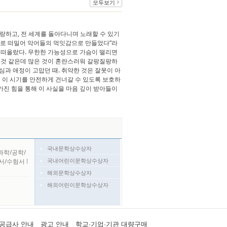
모두보기
랑하고, 전 세계를 돌아다니며 노래할 수 있기
래로 떠밀어 악어들의 먹잇감으로 만들었다”라
가 떠올랐다. 무한한 가능성으로 가슴이 떨리면
큰 것 같은데 많은 것이 혼란스러워 갈팡질팡하
심과 애정이 고맙던 때. 취약한 것은 잘못이 아
이 이 시기를 안전하게 건너갈 수 있도록 보호하
가진 힘을 통해 이 사실을 마음 깊이 받아들이
국내문학상수상자
과학/공학/
국내어린이문학상수상자
서/수험서
l
해외문학상수상자
해외어린이문학상수상자
공급사 안내
광고 안내
학교·기업·기관 대량구매