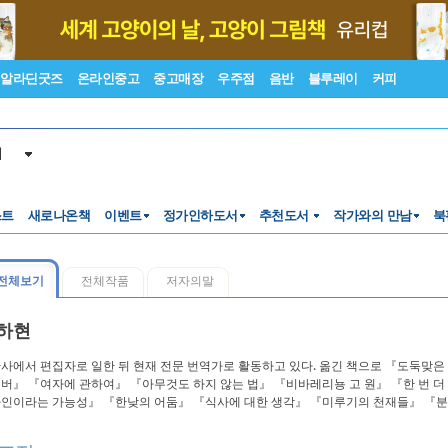
알라딘굿즈
온라인중고
중고매장
우주점
음반
블루레이
커피
서
스트
새로나온책
이벤트
정가인하도서
추천도서
작가와의 만남
북
전체보기
전체작품
저자의말
하현
사에서 편집자로 일한 뒤 현재 전문 번역가로 활동하고 있다. 옮긴 책으로 『도둑맞
버』 『여자에 관하여』 『아무것도 하지 않는 법』 『비바레리뇽 고 원』 『한 번 
인이라는 가능성』 『한낮의 어둠』 『식사에 대한 생각』 『미루기의 천재들』 『분