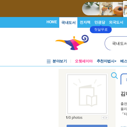
HOME
전자책
만권당
외국도서
국내도서
첫달무료
국내도
분야보기
오뒷세이아
추천마법사
베
김
출판
올리
『타
1
/0 photos