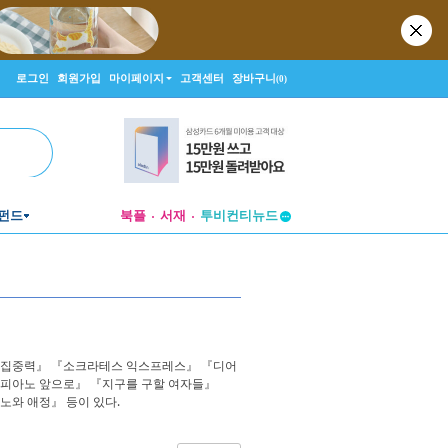
로그인
회원가입
마이페이지
고객센터
장바구니
(0)
펀드
북플
서재
투비컨티뉴드
창작플랫폼
투비컨티뉴드
은 집중력』 『소크라테스 익스프레스』 『디어
더 피아노 앞으로』 『지구를 구할 여자들』
노와 애정』 등이 있다.