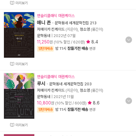
미리보기
먼슬리클래식 여권케이스
애니 존
-
문학동네 세계문학전집 213
저메이카 킨케이드
(지은이),
정소영
(옮긴이)
문학동네
|
2022년 07월
11,250
8.4
원 (10% 할인 / 620원)
밤 11시
잠들기전 배송
양탄자배송
변경
미리보기
먼슬리클래식 여권케이스
루시
-
문학동네 세계문학전집 203
저메이카 킨케이드
(지은이),
정소영
(옮긴이)
문학동네
|
2021년 11월
10,800
8.6
원 (10% 할인 / 600원)
밤 11시
잠들기전 배송
양탄자배송
변경
미리보기