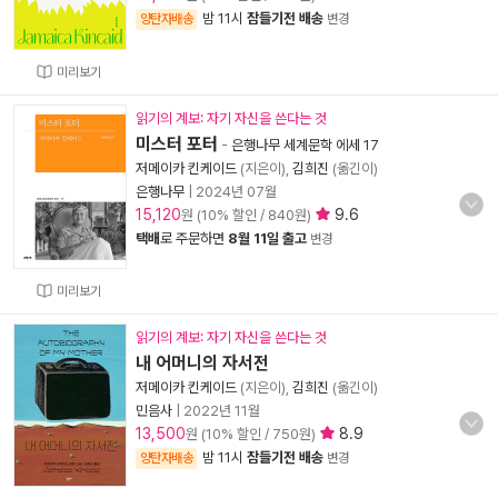
밤 11시
잠들기전 배송
양탄자배송
변경
미리보기
읽기의 계보: 자기 자신을 쓴다는 것
미스터 포터
-
은행나무 세계문학 에세 17
저메이카 킨케이드
(지은이),
김희진
(옮긴이)
은행나무
|
2024년 07월
15,120
9.6
원 (10% 할인 / 840원)
택배
로 주문하면
8월 11일 출고
변경
미리보기
읽기의 계보: 자기 자신을 쓴다는 것
내 어머니의 자서전
저메이카 킨케이드
(지은이),
김희진
(옮긴이)
민음사
|
2022년 11월
13,500
8.9
원 (10% 할인 / 750원)
밤 11시
잠들기전 배송
양탄자배송
변경