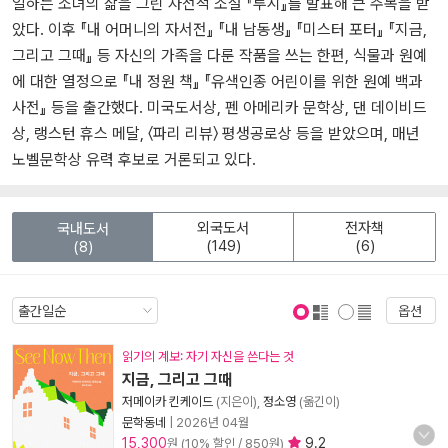
일하는 소녀의 삶을 그린 자전적 소설 『루시』를 발표해 큰 주목을 받
았다. 이후 『내 어머니의 자서전』 『내 남동생』 『미스터 포터』 『지금,
그리고 그때』 등 자신의 가족을 다룬 작품을 쓰는 한편, 식물과 원예
에 대한 열정으로 『내 정원 책』 『유색인종 어린이를 위한 원예 백과
사전』 등을 출간했다. 미국도서상, 펜 아메리카 문학상, 댄 데이비드
상, 랭스턴 휴스 메달, 〈파리 리뷰〉 평생공로상 등을 받았으며, 매년
노벨문학상 유력 후보로 거론되고 있다.
외국도서
전자책
국내도서
(149)
(6)
(8)
옵션
표지 보기
표지 안보기
읽기의 계보: 자기 자신을 쓴다는 것
지금, 그리고 그때
저메이카 킨케이드
(지은이),
정소영
(옮긴이)
문학동네
|
2026년 04월
15,300
9.2
원 (10% 할인 / 850원)