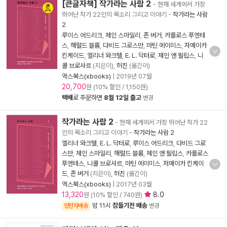
[큰글자책] 작가라는 사람 2
- 현재 세계에서 가장
뛰어난 작가 22인의 목소리 그리고 이야기
-
작가라는 사람
2
루이스 어드리크
,
제인 스마일리
,
존 버거
,
카를로스 푸엔테
스
,
해럴드 블룸
,
다비드 그로스만
,
마틴 에이미스
,
자메이카
킨케이드
,
엘리너 와크텔
,
E. L. 닥터로
,
제인 앤 필립스
,
니
콜 브로사르
(지은이),
허진
(옮긴이)
엑스북스(xbooks)
|
2019년 07월
20,700
원 (10% 할인 / 1,150원)
택배
로 주문하면
8월 12일 출고
변경
작가라는 사람 2
- 현재 세계에서 가장 뛰어난 작가 22
인의 목소리 그리고 이야기
-
작가라는 사람 2
엘리너 와크텔
,
E. L. 닥터로
,
루이스 어드리크
,
다비드 그로
스만
,
제인 스마일리
,
해럴드 블룸
,
제인 앤 필립스
,
카를로스
푸엔테스
,
니콜 브로사르
,
마틴 에이미스
,
저메이카 킨케이
드
,
존 버거
(지은이),
허진
(옮긴이)
엑스북스(xbooks)
|
2017년 03월
13,320
8.0
원 (10% 할인 / 740원)
밤 11시
잠들기전 배송
양탄자배송
변경