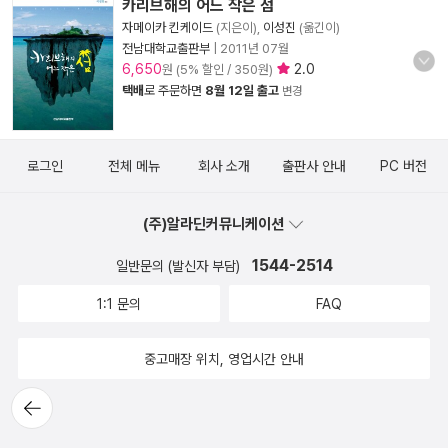
카리브해의 어느 작은 섬
자메이카 킨케이드
(지은이),
이성진
(옮긴이)
전남대학교출판부
|
2011년 07월
6,650
2.0
원 (5% 할인 / 350원)
택배
로 주문하면
8월 12일 출고
변경
로그인
전체 메뉴
회사 소개
출판사 안내
PC 버전
(주)알라딘커뮤니케이션
1544-2514
일반문의 (발신자 부담)
1:1 문의
FAQ
중고매장 위치, 영업시간 안내
뒤로가
기