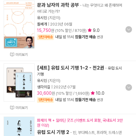
문과 남자의 과학 공부
- 나는 무엇이고 왜 존재하며
어디로 가는가?
유시민
(지은이)
돌베개
|
2023년 06월
15,750
9.0
원 (10% 할인 / 870원)
내일 밤 11시
잠들기전 배송
양탄자배송
변경
미리보기
[세트] 유럽 도시 기행 1~2 - 전2권
-
유럽 도시
기행
유시민
(지은이)
생각의길
|
2022년 07월
30,600
10.0
원 (10% 할인 / 1,690원)
내일 밤 11시
잠들기전 배송
양탄자배송
변경
미리보기
화제의 책 + 알라딘 굿즈 (이벤트 도서 포함, 국내도서 3만
원 이상)
유럽 도시 기행 2
- 빈, 부다페스트, 프라하, 드레스덴