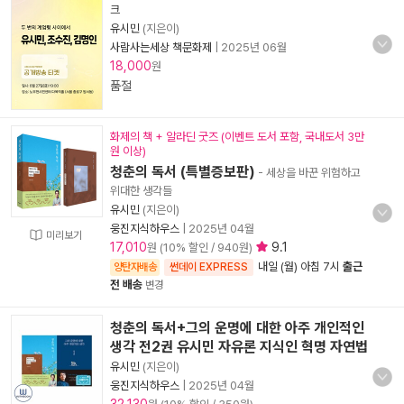
크
유시민
(지은이)
사람사는세상 책문화제
|
2025년 06월
18,000
원
품절
화제의 책 + 알라딘 굿즈 (이벤트 도서 포함, 국내도서 3만
원 이상)
청춘의 독서 (특별증보판)
- 세상을 바꾼 위험하고
위대한 생각들
유시민
(지은이)
웅진지식하우스
|
2025년 04월
미리보기
17,010
9.1
원 (10% 할인 / 940원)
내일 (월) 아침 7시
출근
양탄자배송
썬데이 EXPRESS
전 배송
변경
청춘의 독서+그의 운명에 대한 아주 개인적인
생각 전2권 유시민 자유론 지식인 혁명 자연법
유시민
(지은이)
웅진지식하우스
|
2025년 04월