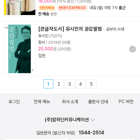
18,000
원 (10% 할인 / 1,000원)
내일 (월) 아침 7시
출근
양탄자배송
썬데이 EXPRESS
전 배송
변경
[큰글자도서] 유시민의 공감필법
-
공부의 시대
유시민
(지은이)
창비
|
2019년 08월
20,000
원 (200원)
절판
1
2
3
4
5
로그인
전체 메뉴
회사 소개
출판사 안내
PC 버전
(주)알라딘커뮤니케이션
1544-2514
일반문의 (발신자 부담)