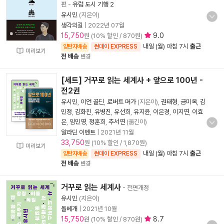
편
-
유럽 도시 기행 2
유시민
(지은이)
생각의길
|
2022년 07월
15,750
9.0
원 (10% 할인 / 870원)
내일 (월) 아침 7시
출근
양탄자배송
썬데이 EXPRESS
미리보기
전 배송
변경
[세트] 거꾸로 읽는 세계사 + 앞으로 100년 -
전2권
유시민
,
이언 골딘
,
로버트 머가
(지은이),
권태형
,
금미옥
,
김
민정
,
김화진
,
유병진
,
유선희
,
유지윤
,
이은경
,
이지연
,
이효
은
,
임민영
,
정훈희
,
추서연
(옮긴이)
알라딘 이벤트
|
2021년 11월
33,750
원 (10% 할인 / 1,870원)
미리보기
내일 (월) 아침 7시
출근
양탄자배송
썬데이 EXPRESS
전 배송
변경
거꾸로 읽는 세계사
- 전면개정
유시민
(지은이)
돌베개
|
2021년 10월
15,750
8.7
원 (10% 할인 / 870원)