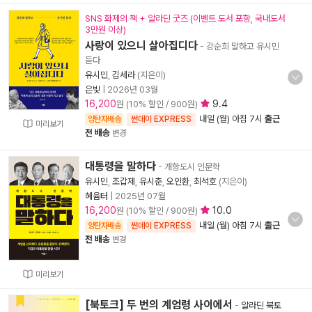
SNS 화제의 책 + 알라딘 굿즈 (이벤트 도서 포함, 국내도서
3만원 이상)
사랑이 있으니 살아집디다
- 강순희 말하고 유시민
듣다
유시민
,
김세라
(지은이)
은빛
|
2026년 03월
16,200
9.4
원 (10% 할인 / 900원)
내일 (월) 아침 7시
출근
양탄자배송
썬데이 EXPRESS
미리보기
전 배송
변경
대통령을 말하다
- 개항도시 인문학
유시민
,
조갑제
,
유시춘
,
오인환
,
최석호
(지은이)
혜윰터
|
2025년 07월
16,200
10.0
원 (10% 할인 / 900원)
내일 (월) 아침 7시
출근
양탄자배송
썬데이 EXPRESS
전 배송
변경
미리보기
[북토크] 두 번의 계엄령 사이에서
-
알라딘 북토