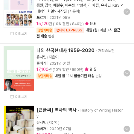
종원
,
김숙
,
배철수
,
이수정
,
박항서
,
리아 킴
,
유시민
,
KBS <
대화의 희열> 제작진
(지은이)
포르체
|
2021년 05월
15,120
9.6
원 (10% 할인 / 840원)
내일 (월) 아침 7시
출근
양탄자배송
썬데이 EXPRESS
미리보기
전 배송
변경
나의 한국현대사 1959-2020
- 개정증보판
유시민
(지은이)
돌베개
|
2021년 01월
17,100
8.5
원 (10% 할인 / 950원)
내일 밤 11시
잠들기전 배송
양탄자배송
변경
미리보기
[큰글씨] 역사의 역사
- History of Writing Histor
y
유시민
(지은이)
돌베개
|
2020년 07월