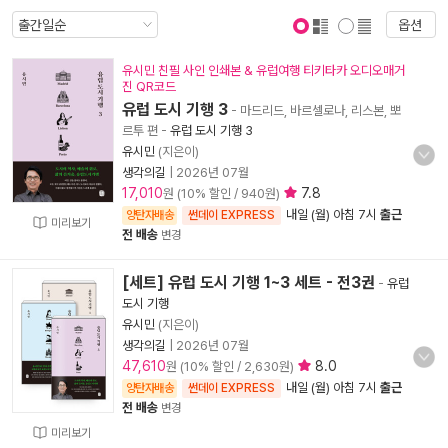
옵션
표지 보기
표지 안보기
유시민 친필 사인 인쇄본 & 유럽여행 티키타카 오디오매거
진 QR코드
유럽 도시 기행 3
- 마드리드, 바르셀로나, 리스본, 뽀
르투 편
-
유럽 도시 기행 3
유시민
(지은이)
생각의길
|
2026년 07월
17,010
7.8
원 (10% 할인 / 940원)
내일 (월) 아침 7시
출근
양탄자배송
썬데이 EXPRESS
미리보기
전 배송
변경
[세트] 유럽 도시 기행 1~3 세트 - 전3권
-
유럽
도시 기행
유시민
(지은이)
생각의길
|
2026년 07월
47,610
8.0
원 (10% 할인 / 2,630원)
내일 (월) 아침 7시
출근
양탄자배송
썬데이 EXPRESS
전 배송
변경
미리보기