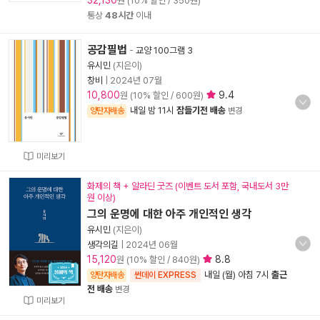
32,130
원 (10% 할인 / 350원)
통상
48시간
이내
공감필법
-
교양 100그램 3
유시민
(지은이)
창비
|
2024년 07월
10,800
9.4
원 (10% 할인 / 600원)
내일 밤 11시
잠들기전 배송
양탄자배송
변경
미리보기
화제의 책 + 알라딘 굿즈 (이벤트 도서 포함, 국내도서 3만
원 이상)
그의 운명에 대한 아주 개인적인 생각
유시민
(지은이)
생각의길
|
2024년 06월
15,120
8.8
원 (10% 할인 / 840원)
내일 (월) 아침 7시
출근
양탄자배송
썬데이 EXPRESS
전 배송
변경
미리보기