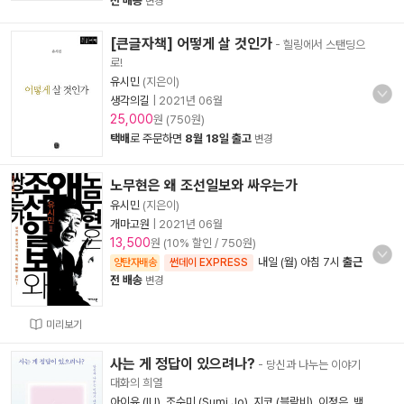
전 배송
변경
[큰글자책] 어떻게 살 것인가
- 힐링에서 스탠딩으
로!
유시민
(지은이)
생각의길
|
2021년 06월
25,000
원 (750원)
택배
로 주문하면
8월 18일 출고
변경
노무현은 왜 조선일보와 싸우는가
유시민
(지은이)
개마고원
|
2021년 06월
13,500
원 (10% 할인 / 750원)
내일 (월) 아침 7시
출근
양탄자배송
썬데이 EXPRESS
전 배송
변경
미리보기
사는 게 정답이 있으려나?
- 당신과 나누는 이야기
대화의 희열
아이유 (IU)
,
조수미 (Sumi Jo)
,
지코 (블락비)
,
이정은
,
백