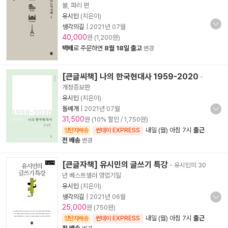
불, 파리 편
유시민
(지은이)
생각의길
|
2021년 07월
40,000
원 (1,200원)
택배
로 주문하면
8월 18일 출고
변경
[큰글씨책] 나의 한국현대사 1959-2020
-
개정증보판
유시민
(지은이)
돌베개
|
2021년 07월
31,500
원 (10% 할인 / 1,750원)
내일 (월) 아침 7시
출근
양탄자배송
썬데이 EXPRESS
전 배송
변경
[큰글자책] 유시민의 글쓰기 특강
- 유시민의 30
년 베스트셀러 영업기밀
유시민
(지은이)
생각의길
|
2021년 06월
25,000
원 (750원)
내일 (월) 아침 7시
출근
양탄자배송
썬데이 EXPRESS