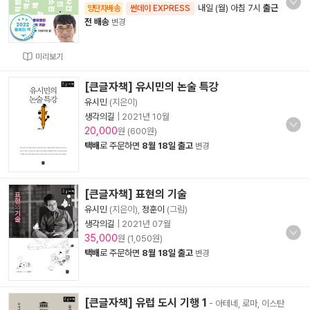
내일 (월) 아침 7시
출근
양탄자배송
썬데이 EXPRESS
전 배송
변경
미리보기
[큰글자책] 유시민의 논술 특강
유시민
(지은이)
생각의길
|
2021년 10월
20,000
원 (600원)
택배
로 주문하면
8월 18일 출고
변경
[큰글자책] 표현의 기술
유시민
(지은이),
정훈이
(그림)
생각의길
|
2021년 07월
35,000
원 (1,050원)
택배
로 주문하면
8월 18일 출고
변경
[큰글자책] 유럽 도시 기행 1
- 아테네, 로마, 이스탄