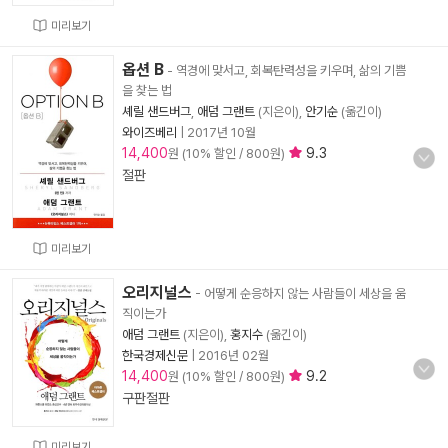
미리보기
옵션 B
- 역경에 맞서고, 회복탄력성을 키우며, 삶의 기쁨
을 찾는 법
셰릴 샌드버그
,
애덤 그랜트
(지은이),
안기순
(옮긴이)
와이즈베리
|
2017년 10월
14,400
9.3
원 (10% 할인 / 800원)
절판
미리보기
오리지널스
- 어떻게 순응하지 않는 사람들이 세상을 움
직이는가
애덤 그랜트
(지은이),
홍지수
(옮긴이)
한국경제신문
|
2016년 02월
14,400
9.2
원 (10% 할인 / 800원)
구판절판
미리보기