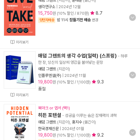
애덤 그랜트
(지은이),
윤태준
(옮긴이)
생각연구소
|
2024년 12월
15,750
8.7
원 (10% 할인 / 870원)
밤 11시
잠들기전 배송
양탄자배송
변경
미리보기
애덤 그랜트의 생각 수업(일력) (스프링)
- 하루
한 장, 당신의 일상에 영감을 불어넣는 문장
애덤 그랜트
(지은이)
인플루엔셜(주)
|
2024년 11월
19,800
9.3
원 (10% 할인 / 1,100원)
품절
미리보기
북마크 or 엽서 (택1)
히든 포텐셜
- 성공을 이루는 숨은 잠재력의 과학
애덤 그랜트
(지은이),
홍지수
(옮긴이)
한국경제신문
|
2024년 01월
19,800
9.2
원 (10% 할인 / 1,100원)