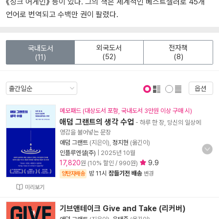
《싱크 어게인》 등이 있다. 그의 책은 세계적인 베스트셀러로 45개
언어로 번역되고 수백만 권이 팔렸다.
외국도서
전자책
국내도서
(52)
(8)
(11)
옵션
표지 보기
표지 안보기
메모패드 (대상도서 포함, 국내도서 3만원 이상 구매 시)
애덤 그랜트의 생각 수업
- 하루 한 장, 당신의 일상에
영감을 불어넣는 문장
애덤 그랜트
(지은이),
정지현
(옮긴이)
인플루엔셜(주)
|
2025년 10월
17,820
9.9
원 (10% 할인 / 990원)
밤 11시
잠들기전 배송
양탄자배송
변경
미리보기
기브앤테이크 Give and Take (리커버)