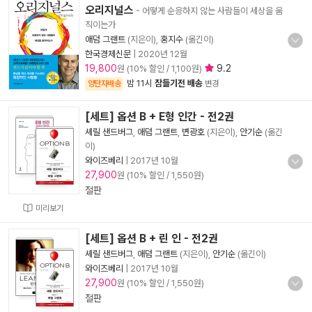
오리지널스
- 어떻게 순응하지 않는 사람들이 세상을 움
직이는가
애덤 그랜트
(지은이),
홍지수
(옮긴이)
한국경제신문
|
2020년 12월
19,800
9.2
원 (10% 할인 / 1,100원)
밤 11시
잠들기전 배송
양탄자배송
변경
[세트] 옵션 B + E형 인간 - 전2권
셰릴 샌드버그
,
애덤 그랜트
,
변광호
(지은이),
안기순
(옮긴
이)
와이즈베리
|
2017년 10월
27,900
원 (10% 할인 / 1,550원)
절판
미리보기
[세트] 옵션 B + 린 인 - 전2권
셰릴 샌드버그
,
애덤 그랜트
(지은이),
안기순
(옮긴이)
와이즈베리
|
2017년 10월
27,900
원 (10% 할인 / 1,550원)
절판