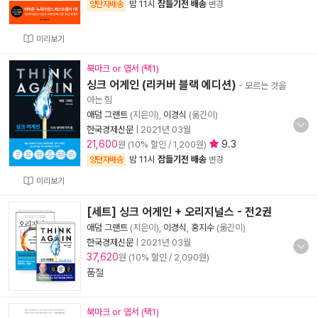
밤 11시
잠들기전 배송
양탄자배송
변경
미리보기
북마크 or 엽서 (택1)
싱크 어게인 (리커버 블랙 에디션)
- 모르는 것을
아는 힘
애덤 그랜트
(지은이),
이경식
(옮긴이)
한국경제신문
|
2021년 03월
21,600
9.3
원 (10% 할인 / 1,200원)
밤 11시
잠들기전 배송
양탄자배송
변경
미리보기
[세트] 싱크 어게인 + 오리지널스 - 전2권
애덤 그랜트
(지은이),
이경식
,
홍지수
(옮긴이)
한국경제신문
|
2021년 03월
37,620
원 (10% 할인 / 2,090원)
품절
북마크 or 엽서 (택1)