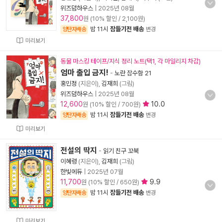
위즈덤하우스
|
2025년 08월
37,800
원 (10% 할인 / 2,100원)
밤 11시
잠들기전 배송
양탄자배송
변경
미리보기
동물 마스킹 테이프/지식 정리 노트(택1, 각 마일리지 차감)
엄마 출입 금지!
-
노란 잠수함 21
홍민정
(지은이),
김재희
(그림)
위즈덤하우스
|
2025년 08월
12,600
10.0
원 (10% 할인 / 700원)
밤 11시
잠들기전 배송
양탄자배송
변경
미리보기
전설의 딱지
-
읽기 친구 꼬북
이혜령
(지은이),
김재희
(그림)
한빛에듀
|
2025년 07월
11,700
9.9
원 (10% 할인 / 650원)
밤 11시
잠들기전 배송
양탄자배송
변경
미리보기