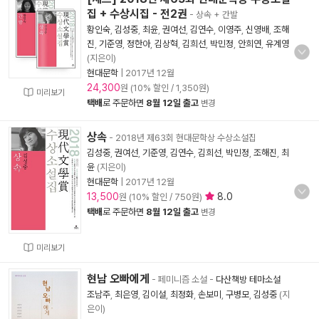
집 + 수상시집 - 전2권
- 상속 + 간발
황인숙
,
김성중
,
최윤
,
권여선
,
김연수
,
이영주
,
신영배
,
조해
진
,
기준영
,
정한아
,
김상혁
,
김희선
,
박민정
,
안희연
,
유계영
(지은이)
현대문학
|
2017년 12월
24,300
원 (10% 할인 / 1,350원)
미리보기
택배
로 주문하면
8월 12일 출고
변경
상속
- 2018년 제63회 현대문학상 수상소설집
김성중
,
권여선
,
기준영
,
김연수
,
김희선
,
박민정
,
조해진
,
최
윤
(지은이)
현대문학
|
2017년 12월
13,500
8.0
원 (10% 할인 / 750원)
택배
로 주문하면
8월 12일 출고
변경
미리보기
현남 오빠에게
- 페미니즘 소설
-
다산책방 테마소설
조남주
,
최은영
,
김이설
,
최정화
,
손보미
,
구병모
,
김성중
(지
은이)