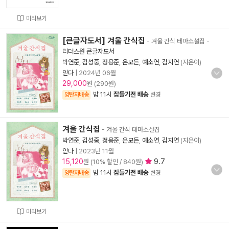
미리보기
[큰글자도서] 겨울 간식집
- 겨울 간식 테마소설집
-
리더스원 큰글자도서
박연준
,
김성중
,
정용준
,
은모든
,
예소연
,
김지연
(지은이)
읻다
|
2024년 06월
29,000
원 (290원)
밤 11시
잠들기전 배송
양탄자배송
변경
겨울 간식집
- 겨울 간식 테마소설집
박연준
,
김성중
,
정용준
,
은모든
,
예소연
,
김지연
(지은이)
읻다
|
2023년 11월
15,120
9.7
원 (10% 할인 / 840원)
밤 11시
잠들기전 배송
양탄자배송
변경
미리보기