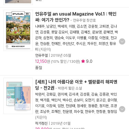
언유주얼 an usual Magazine Vol.1 : 핵인
싸: 여기가 안인가?
- 언유주얼 창간호
나태주
,
남궁인
,
백세희
,
이훤
,
김소연
,
강윤정
,
고퇴경
,
김나
연
,
김성중
,
못말 김요비
,
김태형
,
김혜진
,
문보영
,
문혜연
,
백
은하
,
심현희
,
염승숙
,
이도우
,
이병률
,
이종철
,
이현호
,
전고
운
,
전승환
,
전예진
,
주단단Z
,
주시은
,
차우진
,
최영건
,
황유
미
(지은이)
언유주얼
|
2019년 05월
12,150
9.0
원 (10% 할인 / 130원)
품절
[세트] 나의 아름다운 이웃 + 멜랑콜리 해피엔
딩 - 전2권
- 박완서 짧은 소설
박완서
,
강화길
,
권지예
,
김사과
,
김성중
,
김숨
,
김종광
,
박민
정
,
백가흠
,
백민석
,
백수린
,
손보미
,
오한기
,
윤고은
,
윤이형
,
이기호
,
이장욱
,
임현
,
전성태
,
정세랑
,
정용준
,
정지돈
,
조경
란
,
조남주
,
조해진
,
천운영
,
최수철
,
한유주
,
한창훈
,
함정임
(지은이)
작가정신
|
2019년 01월