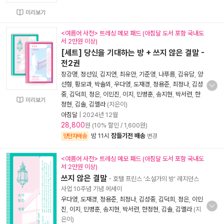
미리보기
<여름어 사전> 트레싱 메모 패드 (아침달 도서 포함 국내도
서 2만원 이상)
[세트] 당신을 기대하는 방 + 쓰지 않은 결말 -
전2권
장강명
,
정선임
,
김지연
,
최유안
,
기준영
,
나푸름
,
김유담
,
양
선형
,
황모과
,
박솔뫼
,
우다영
,
도재경
,
정용준
,
최정나
,
김성
중
,
김덕희
,
정은
,
이민진
,
이지
,
민병훈
,
송지현
,
박서련
,
한
미리보기
정현
,
김솔
,
김멜라
(지은이)
아침달
|
2024년 12월
28,800
원 (10% 할인 / 1,600원)
밤 11시
잠들기전 배송
양탄자배송
변경
<여름어 사전> 트레싱 메모 패드 (아침달 도서 포함 국내도
서 2만원 이상)
쓰지 않은 결말
- 호텔 프린스 ‘소설가의 방’ 레지던스
사업 10주념 기념 에세이
우다영
,
도재경
,
정용준
,
최정나
,
김성중
,
김덕희
,
정은
,
이민
진
,
이지
,
민병훈
,
송지현
,
박서련
,
한정현
,
김솔
,
김멜라
(지
은이)