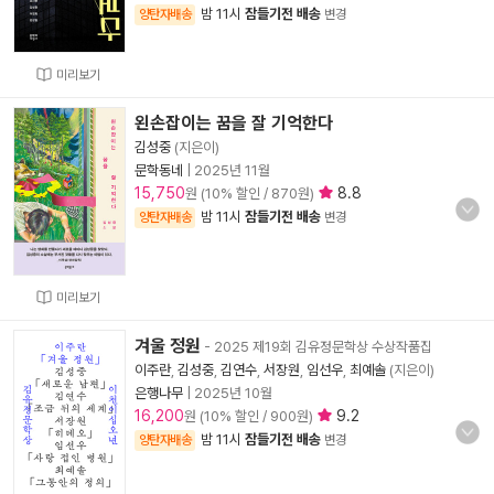
밤 11시
잠들기전 배송
양탄자배송
변경
미리보기
왼손잡이는 꿈을 잘 기억한다
김성중
(지은이)
문학동네
|
2025년 11월
15,750
8.8
원 (10% 할인 / 870원)
밤 11시
잠들기전 배송
양탄자배송
변경
미리보기
겨울 정원
- 2025 제19회 김유정문학상 수상작품집
이주란
,
김성중
,
김연수
,
서장원
,
임선우
,
최예솔
(지은이)
은행나무
|
2025년 10월
16,200
9.2
원 (10% 할인 / 900원)
밤 11시
잠들기전 배송
양탄자배송
변경