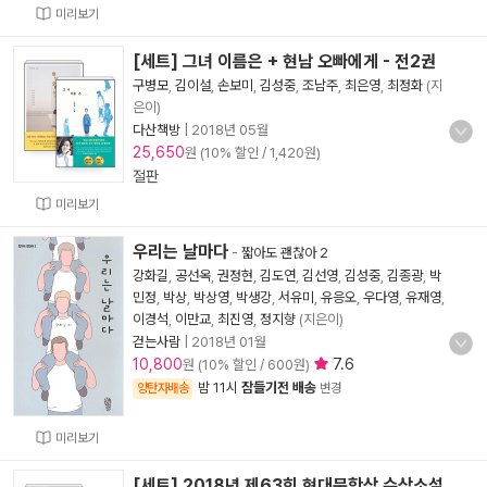
미리보기
[세트] 그녀 이름은 + 현남 오빠에게 - 전2권
구병모
,
김이설
,
손보미
,
김성중
,
조남주
,
최은영
,
최정화
(지
은이)
다산책방
|
2018년 05월
25,650
원 (10% 할인 / 1,420원)
절판
미리보기
우리는 날마다
-
짧아도 괜찮아 2
강화길
,
공선옥
,
권정현
,
김도연
,
김선영
,
김성중
,
김종광
,
박
민정
,
박상
,
박상영
,
박생강
,
서유미
,
유응오
,
우다영
,
유재영
,
이경석
,
이만교
,
최진영
,
정지향
(지은이)
걷는사람
|
2018년 01월
10,800
7.6
원 (10% 할인 / 600원)
밤 11시
잠들기전 배송
양탄자배송
변경
미리보기
[세트] 2018년 제63회 현대문학상 수상소설