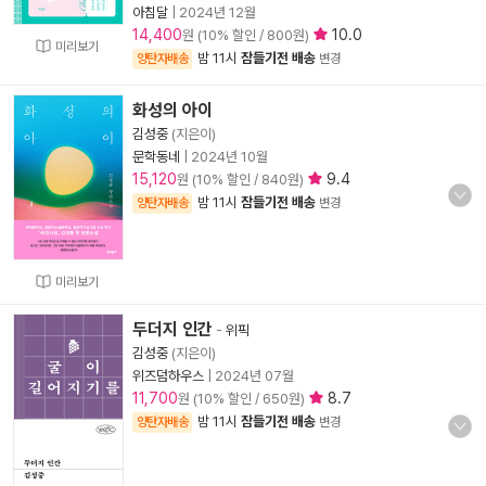
아침달
|
2024년 12월
14,400
10.0
원 (10% 할인 / 800원)
미리보기
밤 11시
잠들기전 배송
양탄자배송
변경
화성의 아이
김성중
(지은이)
문학동네
|
2024년 10월
15,120
9.4
원 (10% 할인 / 840원)
밤 11시
잠들기전 배송
양탄자배송
변경
미리보기
두더지 인간
-
위픽
김성중
(지은이)
위즈덤하우스
|
2024년 07월
11,700
8.7
원 (10% 할인 / 650원)
밤 11시
잠들기전 배송
양탄자배송
변경