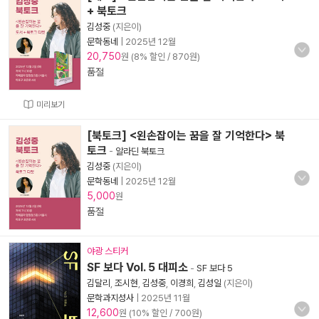
+ 북토크
김성중
(지은이)
문학동네
|
2025년 12월
20,750
원 (8% 할인 / 870원)
품절
미리보기
[북토크] <왼손잡이는 꿈을 잘 기억한다> 북
토크
-
알라딘 북토크
김성중
(지은이)
문학동네
|
2025년 12월
5,000
원
품절
야광 스티커
SF 보다 Vol. 5 대피소
-
SF 보다 5
김달리
,
조시현
,
김성중
,
이경희
,
김성일
(지은이)
문학과지성사
|
2025년 11월
12,600
원 (10% 할인 / 700원)