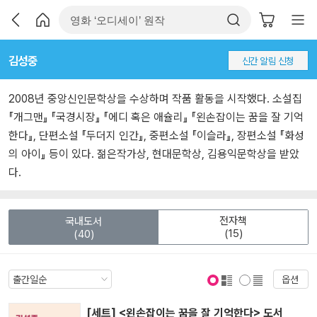
김성중
신간 알림 신청
2008년 중앙신인문학상을 수상하며 작품 활동을 시작했다. 소설집
『개그맨』 『국경시장』 『에디 혹은 애슐리』 『왼손잡이는 꿈을 잘 기억
한다』, 단편소설 『두더지 인간』, 중편소설 『이슬라』, 장편소설 『화성
의 아이』 등이 있다. 젊은작가상, 현대문학상, 김용익문학상을 받았
다.
전자책
국내도서
(15)
(40)
옵션
표지 보기
표지 안보기
[세트] <왼손잡이는 꿈을 잘 기억한다> 도서