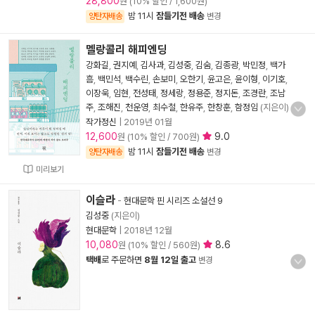
28,800
원 (10% 할인 / 1,600원)
밤 11시
잠들기전 배송
양탄자배송
변경
멜랑콜리 해피엔딩
강화길
,
권지예
,
김사과
,
김성중
,
김숨
,
김종광
,
박민정
,
백가
흠
,
백민석
,
백수린
,
손보미
,
오한기
,
윤고은
,
윤이형
,
이기호
,
이장욱
,
임현
,
전성태
,
정세랑
,
정용준
,
정지돈
,
조경란
,
조남
주
,
조해진
,
천운영
,
최수철
,
한유주
,
한창훈
,
함정임
(지은이)
작가정신
|
2019년 01월
12,600
9.0
원 (10% 할인 / 700원)
밤 11시
잠들기전 배송
양탄자배송
변경
미리보기
이슬라
-
현대문학 핀 시리즈 소설선 9
김성중
(지은이)
현대문학
|
2018년 12월
10,080
8.6
원 (10% 할인 / 560원)
택배
로 주문하면
8월 12일 출고
변경