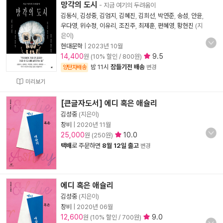
망각의 도시
- 지금 여기의 두려움이
김동식
,
김성중
,
김엄지
,
김혜진
,
김희선
,
박연준
,
송섬
,
안윤
,
우다영
,
위수정
,
이유리
,
조진주
,
최제훈
,
편혜영
,
황현진
(지
은이)
현대문학
|
2023년 10월
14,400
9.5
원 (10% 할인 / 800원)
밤 11시
잠들기전 배송
양탄자배송
변경
미리보기
[큰글자도서] 에디 혹은 애슐리
김성중
(지은이)
창비
|
2020년 11월
25,000
10.0
원 (250원)
택배
로 주문하면
8월 12일 출고
변경
에디 혹은 애슐리
김성중
(지은이)
창비
|
2020년 06월
12,600
9.0
원 (10% 할인 / 700원)