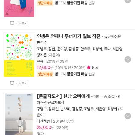
밤 11시
잠들기전 배송
양탄자배송
변경
미리보기
인생은 언제나 무너지기 일보 직전
-
큐큐퀴어단
편선 2
조남주
,
김현
,
윤이형
,
김성중
,
한유주
,
최정화
,
듀나
,
최진영
,
정지돈
(지은이)
큐큐
|
2019년 09월
12,600
8.4
원 (10% 할인 / 700원)
밤 11시
잠들기전 배송
양탄자배송
변경
미리보기
[큰글자도서] 현남 오빠에게
- 페미니즘 소설
-
리
더스원 큰글자도서
구병모
,
김이설
,
손보미
,
김성중
,
조남주
,
최은영
,
최정화
(지
은이)
다산책방
|
2019년 07월
28,000
원 (280원)
절판