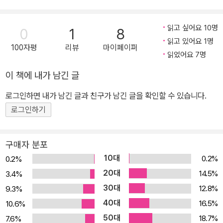
주제와 난제들을 차례대로 제기하고 풀어나가면서 법률제도의 원리
와 실용적 의미를 설득하는 방식으로 전개된다. 어떻게 법률 제도를
읽고 싶어요 10명
0
1
8
중심으로 정의롭고 행복한 국가를 구성할 수 있을까? 이데아의 철학
읽고 있어요 1명
100자평
리뷰
마이페이퍼
자 플라톤이 이상과 현실 정치 사이의 철학적 고뇌를 풀기 위해 70대
읽었어요 7명
를 바친 최후의 역작 12권으로 구성된 이 대화는 어떤 주제들을 다루
이 책에 내가 남긴 글
는가? 먼저 대화자들은 스파르테와 크레테의 법에 관한 논의로 시작
로그인하면 내가 남긴 글과 친구가 남긴 글을 확인할 수 있습니다.
해서 전쟁과 내전의 문제를 어떻게 해결해야 하는지를 검토하기 위해
서 이상적인 법치 국가를 논의할 필요가 있다고 본다. 그들은 스파르
로그인하기
테와 크레테의 법에 관한 논의로 시작해서 술잔치에서 절제를 훈련하
는 방식으로 술잔치가 어떤 교육적 효과를 지니는지, 예술에서 즐거
구매자 분포
움을 적절한 판단기준으로 삼아도 좋은지, 적절한 즐거움이란 무엇인
10대
0.2%
0.2%
지를 바람직한 국가의 관점에서 조명한다. 또한 법에 관한 역사적 사
20대
14.5%
3.4%
례를 통해서 입법과 권력의 상관성을 다루면서 (페르시아의) 전제정
30대
12.8%
9.3%
과 (아테나이의) 민주정을 대비시킨다. 그리고 민주정이 어떻게 타락
40대
16.5%
10.6%
하는지를 보여주고 새로운 국가를 건설할 필요에 부응하는 마그네시
50대
18.7%
7.6%
아라는 국가를 새 식민시에 건설하기 위한 구상을 제시한다. 새로운