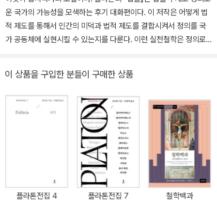
은 후 제자인 플라톤의 작품을 통해 그의 철학적 삶이 알려지게 되었
운 국가의 가능성을 모색하는 후기 대화편이다. 이 저작은 어떻게 법
긴 의미 구조와 문체, 극적 리듬을 함께 읽어낼 때 비로소 번역은 완성
다. 플라톤의 저서 30여 편 가운데 한 편을 제외하고는 대부분이 대
적 제도를 통해서 인간의 미덕과 법적 제도를 결합시켜서 정의를 국
되었다. 천병희는 오랜 훈련과 치밀한 검토를 바탕으로, 이러한 여러
화 형식을 취하고 있어 ‘대화편’이라고 불린다. 《국가》 《소크라테스
가 공동체에 실현시킬 수 있는지를 다룬다. 이런 실천철학은 정의로
층위를 한국어로 옮기며 고전이 지닌 사유와 아름다움을 오늘의 독자
의 변명》 《향연》 《파이돈》 《크리톤》 《프로타고라스》 등에서 주인공
운 국가에 관한 아름답고 선하고 이상적인 구상을 밝힌다. 이것이 ‘아
에게 전달해왔다. 호메로스의 서사시에서 비극과 희극, 철학과 역사
으로 모두 소크라테스를 내세우고 있다. 이로써 많은 저서는 스승인
름다운’ 것은 개인과 공동체의 조화에 바탕을 둔 국가를 건설하기 때
에 이르기까지 방대한 고전을 체계적으로 번역하며, 한국어로 읽는
소크라테스에 대한 기록들로 스승의 영향이 플라톤의 사상적 근간이
이 상품을 구입한 분들이 구매한 상품
문이고, ‘선한’ 것은 단순히 행위를 규제하는 제도에만 초점을 둔 것이
서양 고전의 기반을 마련했다. 주요 번역서로는 『일리아스』 『오뒷세
었음을 말해주고 있다. 플라톤의 사상을 한마디로 요약하기란 불가능
아니라 인간의 미덕에 바탕을 둔 탁월하고 훌륭한 윤리적 공동체를
이아』 『아이스퀼로스 비극전집』 『소포클레스 비극전집』 『에우리피데
하다. 고대의 사상가들이 그러하듯, 플라톤 역시 현대의 분과학문 체
추구하기 때문이고, ‘이상적’인 것은 구체적인 법과 제도의 문제를 고
스 비극전집』 『아리스토파네스 희극전집』, 플라톤 전집, 아리스토텔
계로는 불가능할 법한 종합적 사상을 개진하였다. 그는 인식론적 측
심하지만 그것이 단순히 기교적 실무에 매몰되지 않고 공동체의 보편
레스의 『니코마코스 윤리학』 『정치학』 『수사학/시학』, 헤로도토스의
면에서 이데아를 제창함으로써 본질과 현상이라는 이분법적 사유를
적인 행복을 추구하는 정치철학적 탐구의 이념을 제안하기 때문이다.
『역사』, 투퀴디데스의 『펠로폰네소스전쟁사』, 크세노폰의 『페르시아
발전시켰다. 《국가》는 플라톤의 정치관을 대변하는 저술로, 이 저서
『법률』은 법적 제도의 측면에서 국가 구성의 모든 요소들을 체계화하
원정기』 등 다수가 있으며, 주요 저서로 『그리스 비극의 이해』 등이
에서 플라톤은 민주적인 정치 체제보다는 지적 소양이 풍부한 귀족들
는 점에서 (법률 기술이나 정치기술에 관한 것이라기보다는) 국가 철
있다. 2022년 12월 향년 83세를 일기로 별세했다.
에 의한 통치를 선호했다. 철인 군주론은 플라톤의 정치관을 잘 드러
학적이다. 따라서 『법률』의 내용은 개인의 미덕에서 국가운영에 관한
내는 개념이다. 그는 종종 제자인 아리스토텔레스와 비교되는데, 아
실천 원리들을 총괄한다. 하루 종일 쉬지 않고 전개되는 이 대화는 크
리스토텔레스의 사상이 다분히 현상 지향적이었다면 플라톤의 사상
플라톤전집 4
플라톤전집 7
철학백과
레테인 클레이니아스와 라케다이몬인 메길로스를 상대로 아테나이의
은 이상적이고 관념 위주였다는 평을 받는다.
방문객이 법률을 통한 새로운 국가 건설을 제안하고, 이를 위해서 각