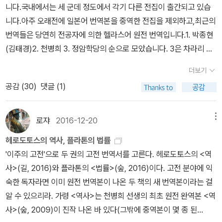
재산은 모두 미국 것이었다. 승전국에 귀속된다는 의미에서 '귀속재
할 수 있는데, 이 사실은 이미 의심할 여지가 없다. 아니, 정확히 말하
년, 길게는 이십 년 넘게 지속된 사업이 판형이나 표지 같은 기초적인
니다.국내에서는 세 군데 정도에서 각기 다른 전집이 출간되고 있습
s possible to joke a little, to be, in appearance and in every
하는 대부분의 국가에 대해서 반쪽 국가에 지나지 않는다고 비판한
(출처 : https://hellenicfaith.com/paideia/) 희랍 교육사상은, 민
산'이라고 불리기도 한다. 그런데 조선인 입장에서 보면 '적산'은 일제
자면 생장의 집 출신자들에 의한 정치활동이 일본회의로 이어지면서
부분에서부터 일관성 없이 뒤바뀌면 과연 어떤 독자가 순순히 받아들
니다.아주 오래전에 일본어 번역본을 중역한 전집을 제외하고,최근의
way, exactly like the broad electric ray of the sea, for it to
다. 플라톤은 온전한 법률 제도를 갖추고 잘 다스려지고, 미덕을 발휘
족과 국가가 정신적으로 조형된 삶 속에서 외부로 뻗어 나가며 그 힘
가 식민통치 기간 동안 수탈한 우리 재산이었다. 여기에서 수많은 혼
전후 일본 우파운동의 원류가 되었다고 말해야 할 것이다.(p115)...
이겠나.개인적으로는 '국내 최초 원전 번역 플라톤 전집' 완간의 영예
번역들은 당연히 전공자에 의한 헬라스어 원전 번역입니다.1. 박종현
o numbs anyone who approaches and comes in contact
하기에 유리한 조건들을 갖춘 나라도 불법 행위에 대한 규정과 처벌
으로 타 민족과 타 국가를 빨아들이는 가장 숭고한 힘의 총체가 되었
선이 빚어졌다... 한동안 적산은 먼저 차지하는 사람이 임자였다. 적산
이들의 뿌리에는 '종교심'이 있다. 일반인의 감각으로는 좀처럼 이해
가 박종현에게 돌아갔어야 마땅하다고 생각한다. 서광사의 <국가>가
(김태경)2. 천병희 3. 정암학당의 순으로 모았습니다. 3은 차라리 대
with it, and now you seem to have put me in something lik
이 필요하다고 본다. 그런데 이런 형법과 처벌의 성격과 의미는 어떤
다. 인간교육의 이념 말고 희랍세계에서 아테네가 보여준 정치적 권
처리는 남한에서 부자와 가난한 자가 갈리는 첫 분기점이었다. 정치
할 수 없지만, 어린 시절부터 심어진 '종교심'은 쉽게 흔들리지 않고,
1997년에 나왔으니 벌써 사반세기 전인데, 처음에는 플라톤의 주요
화편 하나당 책 한 권으로 분책되어 별 고민이 필요없는데,1과 2는 묶
e the same state.'https://marom.net.technion.ac.il/files/20
것인가? 법에 의한 처벌은 개인에 대한 공동체의 보복이 아니라, 벌
력의지를 정당화해줄 근거는 달리 없을 것인데, 특히 아테네의 외적
적 힘이 곧장 경제적 힘으로 연결된 계기이기도 했다. _ 김두식, <법
더보기
쉽게 바뀌지 않고 바꿀 수조차 없다. 타인이 어떻게 생각하건 신경 쓰
저서를 여러 전공자들이 나누어 번역하기로 했다가, 세월이 흐르며
음의 기준이 약간씩 다릅니다. 또한, 2는 재출간되면서 추가적인 분
18/09/Meno.pdf 과거에는 torpedo fish라고 옮겼는데, Cathal
받는 자를 더 유덕하게, 덜 사악하게 개선하기 위한 것이라고 본다. 곧
좌절 이후에 더욱 그러했다. 그리고 인간교육의 이념에서 아티카 정
률가들> , p163/526 일제시대 시험에 붙은 사람들을 법원에서 내쫒
공감 (
30
)
댓글 (1)
지 않고, 포기하지 않고, 믿는 바를 향해 오직 직진할 뿐이다.(p117)
공역자 한 명을 제외하고는 다 떨어져 나가서 사실상 박종현의 단독
책이 생기는 것으로 보입니다.그냥 '전집'으로 해서 탁, 내주면 고민할
Woods의 최근 번역은 (천병희 선생님처럼) 우리에게 친숙한 개념
처벌은 불의를 치유하기 위한 수단일 뿐이다. 불의를 미워하는 점이
신은 영원한 존속이라는 위안을 얻었다.(p588) <파이데이아 1>
는다고 해서 일제유산이 깨끗하게 정리되는 것도 아니었다. 근본적으
<일본 회의의 정체> 中 생장의 집에서 시작된 극우운동은 일본 전통
번역이 되었다.박종현도 처음부터 단독 완간을 목표로 매진했다면 충
필요도 없고 좋을텐데,지속적으로 점진적으로 작업들이 이루어지는
을 써서 electric ray로 옮기고 있다. torpedo는 '어뢰'를 뜻하기도
참된 정의를 사랑하도록 이끌기 위해서 처벌을 가하고자 한다. 이는
中 고대 희랍에서 교육(敎育)은 공동체 유지를 위한 수단이었기에
로는 법조계만큼 해방전후 구분이 의미없는 분야도 없다. 이 문제를
의 신도(神道) 세력과 결탁하면서 튼튼한 자금 지원을 받으며 일본
분히, 어쩌면 더 일찍 달성할 수 있었겠지만, 번역 후기 중 하나에서
관계로, 스스로의 구매와 독서를 위해 정리해 보았습니다. Early: Ap
로쟈
2016-12-20
메뉴
한다. (고대?) 그리스어 원문은 다음과 같다.'Καὶ γὰρ δὴ εἴπερ δ
불의가 즐거움, 기개, 무지 때문에 생기는 것이라고 보고, 이런 악덕에
무엇을 가르칠 것인가하는 문제는 매우 중요한 과제였다. 예거는 역
이해하기 위해서 우리는 1945년 8월 15일 해방 당일의 경성으로 되
사회에 뿌리를 내리게 되었다. 이처럼 종교(宗敎)가 중심이 되어 뭉
동참을 약속한 동료 학자들을 믿는다며 당분간 본인의 저술에만 집중
ology (of Socrates), O O OCharmides, X O XCrito, O O OEu
εῖ καὶ σκώψαντά σε εἰπεῖν, δοκεῖς μοι καὶ τῇ ὄψει καὶ ἄλλ
이끌리는 혼 대신에 훌륭한 것에 대한 믿음이 혼을 지배하도록 할 필
사의 흐름 속에서 귀족계층은 흥망(興亡)을 거듭하며, 때로는 권력
돌아갈 필요가 있다. 이미 몇차례 운을 띄운 이법회 문제다. 이법회는
헤로도토스의 역사, 플라톤의 법률
친 이들 일본회의가 추구하는 이념은 무엇일까. 그것은 한마디로 전
하겠다고 밝힌 바 있다. 하지만 결국에는 이런 신의가 보답을 얻지 못
thyphro, O X X Gorgias, X O O (Lesser) Hippias (minor), X X
ῳ παντὶ τρόπῳ ὅμοιος εἶναι τῇ πλατείᾳ νάρκῃ τῇ θαλαττί
요가 있다고 본다. 각자의 혼을 도야함으로써 격정, 두려움, 즐거움,
을 내주기도 하지만 빠른 시간내에 권력을 획득하면서 중심에 있었으
유태흥 대법원장이 말하는 '열패고(劣敗苦)'를 이해하는 열쇠이기도
'이주의 고전'으로 두 권의 고전 번역서를 고른다. 헤로도토스의 <역
전(戰前)으로의 회귀(回歸)다. 일본회의와 그 전신인 우파조직은
한 형국이어서, 박종현의 플라톤 전집은 맨 먼저 시작했지만 아직 진
X (Greater) Hippias (major), Ion, X O XLaches, O O O Lysis,
ᾳ. καὶ γὰρ αὕτη τοὺς πλησιάζοντας καὶ ἁπτομένους ναρκ
욕구 따위가 혼을 지배하지 않도록 하는 것이 바람직하다. 처벌은 그
며 이러한 귀족정신을 대표하는 덕목이 '탁월함(arete)'이라 해석한
하다. _ 김두식, <법률가들> , p436/526 이법(以法)은 문자 그대
사>(길, 2016)와 플라톤의 <법률>(숲, 2016)이다. 고전 분야에 익
무엇보다 먼저 1) 천황, 황실, 천황제의 수호와 그 숭배, 이어서 2) 현
행 중인 상황이다.물론 학술서 번역 출판은 올림픽도 월드컵도 아니
O O OProtagoras O O O ([에우티프론]은 유일) ([카르미데스],
ᾶν ποιεῖ, καὶ σύ μοι δοκεῖς νυνὶ τοιοῦτόν τι πεποιηκέναι,
자체가 목표가 아니라 교정, 곧 미덕을 통해서 변화된 개인을 지향한
다. 귀족층은 민족교육의 정신적 원천이다.... 교육은 다만 점차 정신
로 '법대로' 하자는 의미였고, 자신들의 문제를 법으로 풀겠다는 의지
숙한 독자라면 이미 원전 번역본이 나온 두 책의 새 번역본이라는 걸
행 헌법과 그로 상징되는 전후체제의 타파, 그리고 이에 부수하는 것
니 누가 먼저고 나중이고를 따져보았자 별 의미는 없을 것이다. 하지
[이온]은 유일) Middle/Transitional: Cratylus, X O O Euthyde
ναρκᾶν με· καὶ γὰρ τὴν ψυχὴν καὶ τὸ στόμα νενάρκην κα
다. 형법과 처벌은 소극적인 규정들이지만 이런 관점에서 해석할 때
영역으로 옮겨간 민족적 귀족이념이다.(p39)... 지배와 탁월함은 서
를 보인 작명이었다. 이법회 회원들의 요구사항에 관한 공식적인 기
알 수 있으리라. 가령 <역사>는 천병희 선생의 최초 원전 완역본 <역
으로서 3) '애국적'인 교육의 추진, 4) '전통적'인 가족관의 고집, 5)
만 무려 3파전으로 벌어진 플라톤 전집 완간 경쟁의 과정과 결과를
mus, X X OMeno, O O OParmenides, X O XPhaedo, O O OP
ὶ οὐκ ἔχω ὅτι ἀποκρίνομαι σοι.' 앞의 '넓적한'(flat, broad, π
공동체의 질서를 부정하는 개인들을 변증법적으로 부정함으로써 공
로 분리되지 않는 하나다. '탁월함(arete)'의 어원은 뛰어남과 월등함
록은 이렇다. '이법회원들은 변호사시험 중단의 책임은 일본국 정부
사>(숲, 2009)이 진작 나온 바 있다(그밖에 중역본이 몇 종 된
'자학적'인 역사관의 부정. 이로부터 파생한 그 밖의 주제를 다룰 수는
살펴보니 새삼스레 신의의 중요성을 실감하게 되어 한 마디 해본다.
haedrus, O O O Republic, O O XSymposium, O O O (2는 처
λατείᾳ) 부분은 차치하고, '전기가오리'(torpedo fish, stringray,
동체의 규범을 내면화하고 법률적, 인륜적 시민으로 되돌리기 위한
의 최상급인 '제일 뛰어남'이며, 복수형으로 늘 귀족을 가리키는 데 사