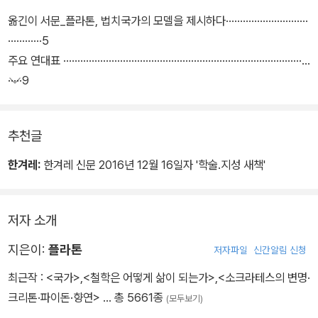
둔 국가를 건설하기 때문이고, ‘선한’ 것은 단순히 행위를 규제하는 제
옮긴이 서문_플라톤, 법치국가의 모델을 제시하다·····························
도에만 초점을 둔 것이 아니라 인간의 미덕에 바탕을 둔 탁월하고 훌
············5
륭한 윤리적 공동체를 추구하기 때문이고, ‘이상적’인 것은 구체적인
주요 연대표 ·······················································································
법과 제도의 문제를 고심하지만 그것이 단순히 기교적 실무에 매몰되
·····9
지 않고 공동체의 보편적인 행복을 추구하는 정치철학적 탐구의 이념
일러두기 ···························································································
을 제안하기 때문이다.
···12
추천글
한겨레:
한겨레 신문 2016년 12월 16일자 '학술.지성 새책'
저자 소개
지은이:
플라톤
저자파일
신간알림 신청
최근작 :
<국가>
,
<철학은 어떻게 삶이 되는가>
,
<소크라테스의 변명·
크리톤·파이돈·향연>
… 총 5661종
(모두보기)