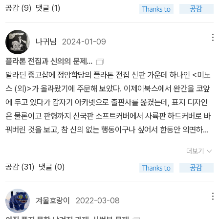
공감 (
9
)
댓글 (1)
천병희 선생님의 역서를 2015년경부터 한동안 사 모았는데, 돌아가
수 있어야 하고, 용기, 절제, 지혜라는 다양한 미덕들이 하나임을 알아
시기 전에 선물처럼 남기신 플라톤 전집의 편제를 이제야 들여다 보
야 하고, 법의 참된 본성을 알고 아름다운 행위를 본성에 따라서 판단
았다. 아무튼 전에 사둔 책이 있었으므로, 2013년에 나온 구판으로
하고 실행할 수 있어야 한다고 하면서 논의를 매듭짓는다. (11권과 12
나귀님
2024-01-09
메뉴
보았다. 구판에는 전집 2권과 달리 『파이드로스』와 『메논』만 실려
권) 이런 국가는 행복한 삶의 조건이고, 기존의 국가들은 당파 지배
플라톤 전집과 신의의 문제...
있다. 2002년 여름에 대화편을 처음 읽었던 것 같은데 나이가 들고
(민주제, 과두제, 참주제 같은 비-정치)에 지나지 않으며, 폭력으로
알라딘 중고샵에 정암학당의 플라톤 전집 신판 가운데 하나인 <미노
다시 읽으니 느낌이 또 다르다. 10년 전에는 천병희 선생님의 말랑말
비자발적인 피치자들을 제멋대로 다스릴 뿐이다. 공공적인 것에 대한
스 (외)>가 올라왔기에 주문해 보았다. 이제이북스에서 완간을 코앞
랑한 문체가 최선이라고 여겼는데, 딴에는 넓은 의미의 연구 활동에
사고가 잘 드러나는 면을 보자. 농업을 기본적인 생산 수단으로 삼는
에 두고 있다가 갑자기 아카넷으로 출판사를 옮겼는데, 표지 디자인
몸 담고 난 뒤에 보니 아쉬움이 없지 않다. 『파이드로스』와 『메논』
이 국가에서 농촌감독관은 중요한 역할을 맡는다. 그런데 감독관은
은 물론이고 판형까지 신국판 소프트커버에서 사륙판 하드커버로 바
은 『프로타고라스』, 『파이돈』, 『국가』, 『향연』 등과 더불어 플라톤의
지배하는 자가 아니라 ‘섬기는 자’이다. 플라톤은 잘 다스리는 것보다
꿔버린 것을 보고, 참 신의 없는 행동이구나 싶어서 한동안 외면하던
'중기' 작품으로 분류된다. 천병희 선생님의 소개에 따르면, 『파이드
잘 섬기는 것이 중요하다고 본다. 따라서 감독관 자신이 남을 섬기는
차였다.<미노스 (외)>는 이제이북스에서 나왔던 구간에 포함되지 않
로스』가 '초기' 작품으로 간주된 적도 있는데, 이제는 『국가』보다는
하인이므로 자신을 위해서 하인을 둘 수 없다. 이처럼 농촌 감독관을
더보기
은 것이라서 구입했는데, '정암학당 플라톤 전집을 새롭게 펴내며'라
나중에, '후기' 작품에 속하는 『필레보스』보다는 먼저 집필된 것으로
비롯한 관리들이 지배하는 자가 아니라 남을 섬긴다고 보는 사고는
공감 (
31
)
댓글 (0)
는 두 번째 서문을 보면 이제이북스의 사정으로 출간을 중단하고 출
보는 것이 대체적이라고 한다. '초기' 작품에는 『소크라테스의 변
정치가 정치가를 위한 것이 아니라 그 행위의 대상인 피치자의 복리
판사를 옮기게 되었다는 설명이 나온다. 검색해 보니 이제이북스는 2
론』, 『크리톤』, 『이온』 등이 있고, '후기' 작품에는 『필레보스』 외에
를 증진시키고 그들의 행복을 추구할 수 있는 장을 마련하려는 것으
018년 이후로 신간을 내놓지 않았으니 사실상 문을 닫은 것이 아닌
겨울호랑이
2022-03-08
메뉴
도 『소피스트』, 『티마이오스』, 『법률』 같은 것들이 있다.3. 천병희 선
로 여긴다. 어떤 물건을 만드는 사람은 그것을 자신이 쓰기 위해서가
가 싶기도 하다.하지만 출판사를 옮긴 사정까지는 감안하더라도, 판
생님의 다른 대화편 번역과 마찬가지로, 이 책도 바로 곁에 앉은(실제
아니라 그것이 필요한 자를 위해서 생산한다면, 정치적 활동은 정치