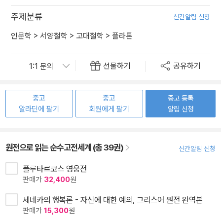
주제분류
신간알림 신청
인문학
>
서양철학
>
고대철학
>
플라톤
선물하기
공유하기
중고
중고
중고 등록
알라딘에 팔기
회원에게 팔기
알림 신청
원전으로 읽는 순수고전세계 (총 39권)
신간알림 신청
플루타르코스 영웅전
판매가
32,400
원
세네카의 행복론 - 자신에 대한 예의, 그리스어 원전 완역본
판매가
15,300
원