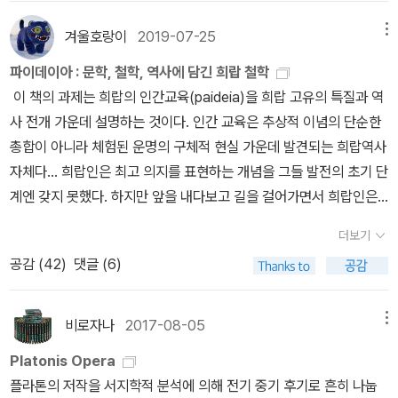
틈새에서 고문, 조작, 과장, 각종 뒷거래가 독서벗처럼 자라나 일상으
직'이라 할 수 있다.(p23) <일본 회의의 정체> 中 <일본회의의 정체
이후 칸트 전집을 신국판으로 내고 있는데, 플라톤 전집에서도 <국가
었던 간절함을 담아 푸념해본다공부가 돼 버린 독서에서 여유가 사라
0Meno.pdfG.M.A. Grube (1997 ?)'Indeed, if a joke is in ord
을 타락시킬 뿐이다. 시장에서 물건을 사고팔 때, 물건 값은 하나뿐이
로 자리잡았다. 그만큼 모든 기반이 허약했다. _ 김두식, <법률가들>
日本會議の正體>는 현 일본 총리 아베 신조(安倍 晋三, 1954 ~
>와 <법률>이 그 선례를 따른다면, 결국 시리즈의 통일성을 스스로
겨울호랑이
2019-07-25
메뉴
졌다과연, 내가 원하는게 뭔지....
er, you seem, in appearance and in every other way, to be l
라고 보았다. 따라서 물건이 좋다고 치켜세우거나 우수하다고 떠들어
, p475/526 김두식의 다른 책 <법률가들>은 사법부 문제의 기원
)의 배후로 알려진 '일본회의'라는 조직을 파헤친 책이다. 최근(2019
저버리는 꼴이 되어 버릴 터이니 어떻게 될지 궁금하다.여하간 정암
ike the broad torpedo fish, for it too makes anyone who c
대는 것은 금지된다. 그리고 특정한 물건이 불균등하면 고르고 균등
파이데이아 : 문학, 철학, 역사에 담긴 희랍 철학
을 찾아가는 책이다. 일제 하 이른바 근대제도의 정착과정에서 전통
년) 일본과 우리나라의 갈등이 커지면서 일본 극우화에 대한 관심이
학당이 출판사를 옮기고 뭐하는 와중에 '국내 최초 원전 번역 플라톤
omes close and touches it feel numb, and you now seem t
하게 재분배해야 한다. 드문 재능을 지니고 최고의 교육을 받은 소수
이 책의 과제는 희랍의 인간교육(paideia)을 희랍 고유의 특질과 역
과의 단절과 갑작스러운 제도의 이식은 혼란을 가져왔으며, 이러한
높아지고 있는데, 이 책은 이에 대한 궁금증을 어느정도 해소해준다.
전집' 완간의 영예는 엉뚱하게도 후발 주자인 천병희가 가져가고 말
o have had that kind of effect on me, for both my mind an
는 필요한 것만 적정하게 선택하고 돈벌이에 관심을 갖지 않는다. 하
사 전개 가운데 설명하는 것이다. 인간 교육은 추상적 이념의 단순한
혼란이 가라앉기 전 더 빨리 찾아온 해방은 사법부를 비롯한 극심한
이번 페이퍼에서는 <일본회의의 정체>를 중심으로 일본의 극우화와
았으니, 한편으로는 아이러니하고 또 한편으로는 쌤통이라는 느낌도
d my tongue are numb, and I have no answer to give yo
지만 대다수는 한없이 욕구하므로 자신의 혼을 무절제한 욕구에 팔아
총합이 아니라 체험된 운명의 구체적 현실 가운데 발견되는 희랍역사
혼란을 가져왔다. 일본이 남기고 황급히 떠나고 남긴 자산이 남한 내
천황제에 대해 살펴보고자 한다. 우리나라가 IMF위기를 맞이한 19
없지 않다. 심지어 철학 전공자도 아니라며 무시당하던 천병희에게
u.'https://commons.princeton.edu/eng574-s23/wp-conte
넘길 뿐이다. 국가는 상업을 제한하는데, 상인, 임금노동자, 여관주인
자체다... 희랍인은 최고 의지를 표현하는 개념을 그들 발전의 초기 단
부의 불평등 시초였다면, 사법부에서 이법회 문제는 학문과 권력에서
97년 결성된 일본회의는 일본 내 우파 세력들이 통합되어 만들어진
뒤처졌으니 전공자 모임인 정암학당으로선 참 민망하지 않겠나.우스
nt/uploads/sites/348/2023/02/Plato-Meno.pdfJ. Holbo &
등의 상행위를 엄격하게 규제한다. 이는 가난과 부를 모두 바람직하
계엔 갖지 못했다. 하지만 앞을 내다보고 길을 걸어가면서 희랍인은
의 불평등 시초였다. 1945년 해방으로 중단된 조선변호사시험 응시
조직으로, 일본회의의 원류를 신흥종교단체 '생장의 집 生長の家'에
운 것은 후발 주자였던 숲 출판사의 천병희 번역 플라톤 전집 역시 독
B. Waring (2002)'In fact, if you don’t mind me turning the w
다고 보지 않기 때문이다. 가난은 고통으로 혼을 파렴치하게 하고, 부
자신과 자신의 삶이 지향하는 목표를 점차 뚜렷이 의식하게 되었다.
생 전원에게 합격증을 배부한 '이법회'문제는 최근 우리 사회에서 제
서 찾는다. 그리고, 이들이 종교를 바탕으로 맺어진 조직이기에 끈끈
자를 농락한 바 있다는 점이다. 즉 원래는 전집을 의도하지 않고 두세
더보기
hole business into a bit of a joke, on the inside you’re like o
는 혼을 사치로 타락하게 한다. 이런 사정으로 해외 무역이 제한됨은
그것은 바로 더욱 훌륭한 인간의 조형이었다. 희랍인에게 교육사상은
기되는 공정성 문제의 기원이라 할 수 있을 것이다. 후에 이들 수험생
한 유대감과 지속적인 영향력을 행사할 수 있었다고 설명한다. 일본
편씩 쪼개서 조금씩 간행하다가, 뒤늦게 전집으로 명명하고 합본을
공감 (
42
)
댓글 (6)
ne of those stingrays that paralyzes everything it touches;
물론이고 시장 거래도 대규모로 이루어지기 어려우므로 관리들은 소
모든 인간적 분투를 대표하며, 교육은 인간 공동체와 개인의 궁극적
들이 시험에 응시해 합법적으로 법조인이 될 수 있는 제도가 마련되
회의의 원류가 신흥종교인 생장의 집 출신의 우파정치가들이었다고
만들고 표지를 교체하여 나머지 두 권을 내서 완간했기 때문에, 처음
you look a bit like one, too – broad and flat. Anyway, now
매상의 수를 줄이고 소매 행위도 철저하게 감독한다. 이는 소매업이
존립 정당성이었다.(p20) <파이데이아 1> 中 베르너 예거(Werner
었다고는 하지만, 그 기간동안 자격없는 이들에게 주어진 기득권의
한다면, 현재 일본회의를 지탱하는 주축은 이세 신궁을 본종으로 하
부터 구입한 독자는 통일된 디자인의 전집을 결코 가질 수 없는 것이
you’ve done it to me; both my mind and my tongue are co
모든 주민에게 유익하고, 이용하는 사회구성원에게 해악을 덜 끼치게
Jaeger, 1888 ~ 1961)는 <파이데이아 1 Paideia: The Ideals of
문제는 법조계에 대한 일반의 '불공정' 인식을 심어주기에 충분했
비로자나
2017-08-05
메뉴
는 신사본청을 정점에 둔 신도 종교집단이다. 종교단체로서의 신도와
다.이쯤 되면 정암학당/이제이북스나 천병희/숲 모두 플라톤 전집이
mpletely numb. I’ve got no answer to give you.'https://123
해야 한다고 보기 때문이다. 공동체의 교육과 훈련에서 남녀는 차별
Greek Culture Volume 1>에서 고대 희랍의 문학, 철학, 정치 등의
다. 적산(敵産)은 점령지대 안에 소재하는 적국 소유 또는 적국국민
신사계에는 엄청난 동원력과 자금력, 영향력이 있다.(p121) <일본 회
라는 거창한 시도를 하면서도 장기적인 계획이나 전략 부족/부재로
Platonis Opera
philosophy.wordpress.com/wp-content/uploads/2018/09/
받지 않는다. 교육과 관련해서 여자들도 똑같이 교육받아야 한다. 이
작품에 담긴 교육의 대상과 내용을 분석하면서, 희랍 교육 사상안에
소유의 재산을 말한다. 승전국인 미국 입장에서는 조선에 있는 일본
의의 정체> 中 일본회의의 원류는 신흥종교단체인 생장의 집이라고
독자를 농락했다는 점에서 비판의 여지가 있어 보인다. 짧게는 십수
플라톤의 저작을 서지학적 분석에 의해 전기 중기 후기로 흔히 나눕
meno.pdfCathal Woods (2011-2012)'You seem to me, if it i
는 남녀가 합심해서 같은 목표를 추구해야 하기 때문이다. 이를 거부
희랍 정신의 정수(精髓)가 담겨있다고 결론내린다.[그림] Paideia