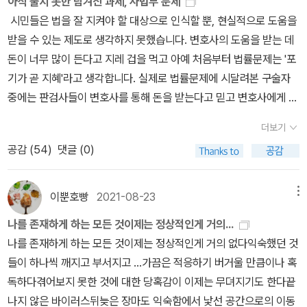
아직 풀지 못한 남겨진 과제, 사법부 문제
형까지 싹 바꿔서 재간행하는 것은 괘씸할 수밖에 없다. 이제이북스
로는 아마도 누워 있었을) '전기가오리' 소크라테스 아저씨가 진짜로
가의 (시민들에 대한) 지배가 아니라 정치공동체라는 산물을 산출하
시민들은 법을 잘 지켜야 할 대상으로 인식할 뿐, 현실적으로 도움을
구판을 가진 독자의 입장에서는 무려 스무 권이나 모아 놓은 책들을
모르는 건지, 아니면 알면서 모르는 척하는 건지(당신 말로는 '진짜로
는 봉사행위일 것이다. 이런 까닭에 국가를 위해서 봉사하는 관리는
받을 수 있는 제도로 생각하지 못했습니다. 변호사의 도움을 받는 데
내버리고 다시 살 수도 없고, 막상 <미노스 (외)>처럼 원래 없던 책들
모른다'고 거듭 강조하시지만) 알 수 없는 말투로 조곤조곤 말을 건네
선물을 받지 않고 봉사해야 한다. (이를 어기고 사익을 추구하는 자는
돈이 너무 많이 든다고 지레 겁을 먹고 아예 처음부터 법률문제는 '포
만 구입해서 꽂아 놓으면 기존의 책들과 판형부터 다르니 '전집'이라
고 있다. 읽고 나면 '테스 형'과 무척 친해진 느낌이 든다. 바로 이어서
사형에 처한다.) 공동체적 사고는 교육, 문화적인 측면에 어떻게 나타
기가 곧 지혜'라고 생각합니다. 실제로 법률문제에 시달려본 구술자
기에는 영 꼴불견이다.플라톤 전집의 구판과 신판 모두에는 후원회원
다른 대화편을 좀 더 읽고 싶다는 마음이 들었는데, 장서 상당 부분이
나는가? 새로운 국가는 교육의 중요성을 강조하는데, 아이를 양육하
중에는 판검사들이 변호사를 통해 돈을 받는다고 믿고 변호사에게 거
인 개인과 단체의 명단이 서너 페이지에 걸쳐 나와 있는데, 거꾸로 보
창고에 들어가 버려서 다시 만날 때까지 한동안은 소피스트들과 어울
는 지침은 바른 삶을 살 수 있도록 이끄는 것이다. 이때 즐거움을 추구
액을 건넨 사람도 있습니다.(p233)... 시민들이 이런 고통을 겪는 동
자면 졸지에 무용지물이 되어 버린 구판을 떠안은 피해자 명단이라고
더보기
려야 할 것 같다. 그럼 테스 형(플라톤)은 나에게 이렇게 말하겠지...
하거나 괴로움을 회피하는 것이 아니라 중용의 미덕을 중시한다. 몸
안 법조인들이라고 해서 그들만의 세상에서 행복한 삶을 살고 있지는
할 수도 있겠다. 처음부터 참여한 후원회원이라면 지금쯤 구판 스무
공감 (
54
)
댓글 (0)
'친구여, 묻고 싶은 것이 하나 있네. 자네가 소피스트들에게 빠져 있다
과 혼의 훌륭함을 기르기 위해서 체력 단련과 시가 교육을 일정 기간
못했습니다. 실비, 휴가비, 전별금 등이 관행이었던 시절에도 판검사
권에 신판 스물세 권까지, 완간되지 않은 플라톤 전집을 무려 두 종이
고 하는데, 어찌 된 일인가? 소피스트들이 하는 말이 자네에게 무슨
동안 받게 한다. 또한 놀이를 교육에 적절하게 활용하는데, 이런 놀이
들은 그리 행복하지 않았습니다. 사법시험이라는 바늘구멍을 통과하
나 갖고 있지 않을까.출판계에서 한 작가, 또는 한 작품을 여러 권으로
특별한 것을 주기라도 했는가? 자네는 말하는 기술만으로도 지혜로
가 개인들의 취향에 따라서 변하는 것을 바람직하지 않다고 본다. 이
여 신성가족의 일원이 된다 해도 가야 할 길은 멀기만 했습니다. (p2
이뿐호빵
2021-08-23
메뉴
나누어 출간하다 중단한다든지, 아니면 중간에 디자인을 바꾸어 통일
운 사람이 될 수 있다고 믿는 건가?' 마음을 붙들려고 8월부터 성당
는 놀이 양식이 바뀌면 다른 생활방식을 추구하게 되고 이것은 다른
34)... 의사소통이 단절된 틈바구니에서 자라난 브로커라는 직업도
성을 깨트린다든지, 최악의 경우에 한동안 출간을 중단했다 재개하여
나를 존재하게 하는 모든 것이제는 정상적인게 거의...
에 다시 나가기 시작했는데, 오늘 고해성사 후 미사에 참례하면서 도
제도를 요구하기 때문이다. 이런 사고는 단일한 문화를 통해 공동체
애환이 많았습니다. 법대 졸업생으로 청운의 꿈을 품고 또는 가정형
완간하면서 디자인 변경은 물론이고 박스 세트나 가격 할인이나 특전
나를 존재하게 하는 모든 것이제는 정상적인게 거의 없다익숙했던 것
킨스의 책들만 잔뜩 빼놓고 종교서 대부분을 창고에 넣어버린 것을
의 질서를 갖추려는 점으로도 잘 나타난다. 체력을 단련시키기 위해
편 땜누에 사법시험을 포기하고 변호사 사무실에 취직했건만, 기본급
부록 같은 혜택을 제공함으로써 꾸준히 구입한 독자를 농락하는 일은
들이 하나씩 깨지고 부서지고 ...가끔은 적응하기 버거울 만큼이나 혹
후회했다.4. 참고로, '전기가오리'는 『메논』 80a (구판 162쪽)에 나
서 춤과 시가를 결합시켜서 다양한 훈련을 하도록 하는데, 이 경우에
으로는 생활이 너무 어렵고 언제 잘릴지도 모르는 불안정한 상태입니
그리 드물지도 않다.반면 한 작가의 작품을 두 출판사가 간행하면서
독하다겪어보지 못한 것에 대한 당혹감이 이제는 무뎌지기도 한다끝
오는 표현이다.메논: (...) 그런데 선생님께서는 지금 나를 마술로 호
도 춤과 노래의 특징을 변화시키는 것을 바람직하다고 보지 않는다.
다. _ 김두식, <불멸의 신성가족> , p235/276 내일이면 새로운 대
협의를 통해 판형은 물론이고 디자인까지 똑같이 맞추는 경우도 없지
나지 않은 바이러스뒤늦은 장마도 익숙함에서 낯선 공간으로의 이동
려 말 그대로 꼼짝달싹 못하게 만드시는 것 같아요. 농담을 좀 해도 된
다양한 문화가 아니라 단일하고 불변적인 문화가 국가의 질서와 통합