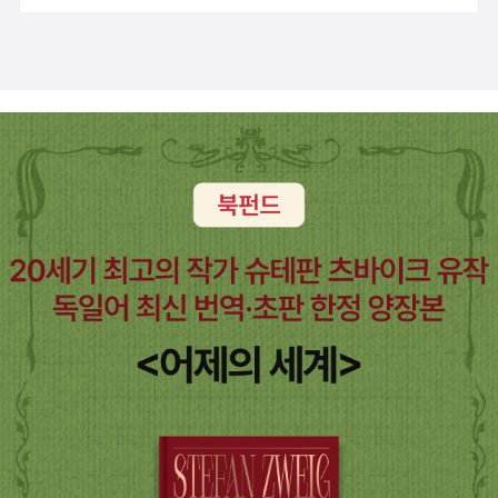
졌다. 첫째는 삼팔선 이북지역에서 태어났다는 것이고, 둘째는 해방
께 가장 두꺼운 책이다. 이 두 권이 플라톤 전체 대화편의 40퍼센트
이하는 국회의원들도 이에 호응하여 의원연맹이나 의원 모임을 결성
edo, Cratylus, Theaetetus, Sophista, PoliticusVol. II : Parm
절이 나온다. 『파이드로스』 236e (구판 38쪽)에서 파이드로스는 '그
음이 분명한 이오니아 지방의 귀족문화겠지만, 이를 우리의 연구대상
후에 너무 늦게 남으로 내려왔다는 것이다. 그는 평남 평원에서 태어
를 차지한다). 이 역시 최초 번역본은 아니어서 박종현 선생의 원전
하고, 여당과 정책결정자를 움직여 운동목표를 실현하기 위해 노력한
enides, Philebus, Symposium, Phaedrus, Alcibiades I, II, Hip
런데 누구의 이름으로, 어떤 신의 이름으로 맹세하지? 여기 이 플라
인 전형적 귀족문화로 간주할 수 있다.(p60) <파이데이아 1> 中 호
나 평양 지방법원에서 서기로 일했고 거기서 변호사를 개업했다. 조
번역본이 앞서 나왔었다. 두 종의 원전 번역본이 있다고 해서 유감스
다. 이처럼 일본회의와 그 전신인 우파조직은 최근 수십 년 동안 주로
parchus, AmatoresVol. III : Theages, Charmides, Laches, Ly
타너스 나무에 걸고 맹세할까?'라고 말하기도 한다. 그런가 하면 '제
메로스가 귀족문화의 전형을 제시했다면, 헤시오도스(Hesiodos, B
만식 선생을 흠모해 북한 검사가 되었고 오래되지 않아 밀려났다. 남
러울 일은 절대 없다. 각기 장단이 있으므로 필요에 따라 참고하고 또
5가지 주제로 집약되는 '국민운동'을 일관되게 전개해왔다.(p205) <
sis, Euthydemus, Protagoras, Gorgias, Meno, Hippias majo
우스에(게) 맹세코'(『파이드로스』 229c 구판 22쪽, 261a 구판 89
C 7세기 ?)는 민중의 삶을 노래하면서 영웅이 아닌 일반인의 삶을 노
쪽 사람들은 겪지 않았을 일이었다... 위청룡은 북한의 무모한 대남공
비교해볼 수 있겠다. 플라톤 번역과 관련해서는 정암학당의 전집 번
일본 회의의 정체> 中 종교적 차이에서 비롯된 작은 이견들을 버리
r, Hippias minor, Io, MenexenusVol. IV : Clitopho, Res Public
쪽, 『메논』 95b 구판 200쪽), '우정의 신인 제우스에게 걸고'(『파이
래한다. 헤시오도스가 <일들과 날들> <신들의 계보>를 통해 신화를
작과 그에 맞서는 남한의 무리한 수사 사이에 끼어 비참하게 삶을 마
역이 여기에 추가될 수 있을 텐데, 결정적으로 아직 <국가>와 <법률
고 하나로 대동단결하여 일본회의라는 정치집단으로 결집했다. 거기
a, Timaeus, CritiasVol. V : Minos, Leges, Epinomis, Epistula
드로스』 234e 구판 33쪽), '헤라에 맹세코'(『파이드로스』 230b 구
민중의 관점에서 새롭게 해석하면서 이제 시민계급이 새로운 교육의
감한 억울한 법률가였다. 별이 저절로 굴러 손에 들어오던 시대였으
>이 나오지 않고 있다. 그래도 언젠가 나오게 되면 3종의 번역본이
에 배경음악처럼 깔린 것이 바로 전쟁전 체제, 즉 천황 중심 국가체제
e, Definitiones et SpuriaThe same dialogues, in a different
판 24쪽)와 같이 평범하게(?) 신에게 걸고 맹세한다는 표현도 있다.
주체로 떠오르게 되었다. 우리 관점에서 보면 이제까지 의식적 교육
나 동시에 누구도 안정하지 못한 시대였다. _ 김두식, <법률가들> , p
플라톤의 원전 번역을 삼분하겠다. '삼분지대계'란 이런 경우에도 해
로의 회귀 욕구다.(p149) <일본 회의의 정체> 中 일본 천황을 중심
order, are available, with Greek text and English translation,
이에 관하여 천병희 선생님은 역주 13 (구판 21쪽)에 다음과 같은 설
에서 배재되었던 민중계급은 헤시오도스 서사시에서 정신적 자기 형
428/526 그렇지만, 자신의 생명을 위협하는 군사정권의 압력에서
당하겠다...16. 12. 20.
으로 한 제2차 세계대전 이전의 제국주의 국가로의 복귀. 이것이 그
in the 12 volumes edition of the already mentioned Loeb c
명을 붙이셨다.천병희 역주: '당시 그리스인들은 대개 제우스에 걸고
성을 완수한다. 이때 민중은 상류 사회의 문화가 그들에게 제공한 이
도 과거의 사법부는 자신들의 사찰에도 너그러운 그들의 후배들과는
들이 추구하는 이상향(理想鄕, Utopia)이다. 여기에 이르기 위해
ollectionVol. I: Euthyphro, Apology, Crito, Phaedo, Phaedru
맹세했지만, 맹세할 때 신의 이름을 함부로 부르는 것을 피하려고 플
점들, 특히 궁정문학의 정신적 형식들을 활용하고, 민중 삶의 근원에
달리 그냥 물러서지 않았다. 사법파동을 위해 양심을 가진 판사들이
그들은 평화헌법의 개정을 요구하면서 '군국주의 軍國主義'로의 부
s, translated by H. N. FowlerVol. II: Laches, Protagoras, Me
라타너스나 양배추 따위의 식물이라든가 거위, 개, 양 따위의 동물에
서 그들 고유의 내용과 정신을 길어 올린다.(p136) <파이데이아 1>
사직서를 던져가며 저항을 했지만, 그럼에도 불구하고 한국 사법부는
활을 꿈꾸고 있다는 것이 저자의 결론이다. 그렇다면, 그들이 추구하
no, Euthydemus, translated by W. R. M. LambVol. III: Lysis,
걸고 맹세하기도 했다.' 그런데 조금 찾아 보았더니, 천병희 선생님의
中 <일들과 날들>의 근본사상, 정의와 노동의 관계가 바로 연결 고
인혁당 사건(1964), 동백림 사건(1967) 등을 거치며 서서히 몰락해
는 전쟁 전 체제 안의 천황(일왕) 이미지는 어떤 것이어야할까. 루스
Symposium, Gorgias, translated by W. R. M. LambVol. IV: C
위와 같은 설명은 불충분한 것이다. 먼저 Judith Fletcher, Perfor
리였다. 평화로운 노동경쟁을 불러일으키는 선한 에리스만이, 대지에
갔음을 우리는 한홍구의 <사법부>에서 확인할 수 있다. 사법파동은
베네딕트(Ruth Benedict, 1887 ~ 1948)의 <국화와 칼 The Ch
ratylus, Parmenides, Greater Hipias, Lesser Hippias, transla
ming Oaths in Classical Greek Drama (Cambridge Universit
질투와 갈등이 만연하는 것을 저지할 유일한 신성이다. 노동은 인간
사법부 스스로 독립성을 확보하기 위해 정치권력에 맞섰다는 점에서
rysanthemum and the Sword : Patterns of Japanese Cultur
ted by H. N. FowlerVol. V: The Republic, books I-V, translat
y Press, 2011)에는 다음과 같은 설명이 있다. '희극 작가들'은 웃기
에게 힘겨운 강제이며 불가피한 것이다... 이런 경험을 시인 헤시오도
의미있는 시도였지만, 사법파동의 허망한 결말은 오히려 사법부로 하
e>에서 천황에 대해 언급한 부분을 찾아보자. 일본인들은 한결같이
ed by Paul ShoreyVol. VI: The Republic, books VI-X, transl
려고 위와 같은 표현을 썼다는 것이다.'The comic poets evidentl
스는 세계 질서의 영원한 법칙 가운데 근거 짓고, 사상가 헤시오도스