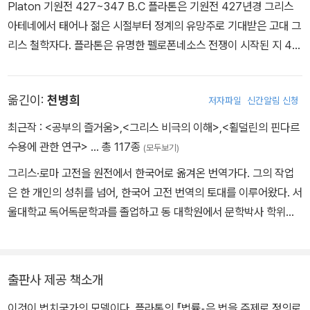
Platon 기원전 427~347 B.C 플라톤은 기원전 427년경 그리스
아테네에서 태어나 젊은 시절부터 정계의 유망주로 기대받은 고대 그
리스 철학자다. 플라톤은 유명한 펠로폰네소스 전쟁이 시작된 지 4년
째 되는 해에 태어났으며, 전쟁은 기원전 404년에 아테네의 패배로
끝났으므로 전쟁 속에서 태어나 전쟁 속에서 성장하여 성인이 된다.
옮긴이:
천병희
저자파일
신간알림 신청
그는 맹목적인 삶보다는 의미를 부여할 수 있는 삶이 중요하다는 것
을 소크라테스를 통해 배웠다. 플라톤의 집안은 비교적 상류계급이었
최근작 :
<공부의 즐거움>
,
<그리스 비극의 이해>
,
<횔덜린의 핀다르
고 그러한 배경을 가진 젊은이들이 대부분 그러하듯이 그 또한 한때
수용에 관한 연구>
… 총 117종
(모두보기)
정치에 뜻을 두었지만, 그가 믿고 따르던 소크라테스의 죽음에 정치
그리스·로마 고전을 원전에서 한국어로 옮겨온 번역가다. 그의 작업
적인 배경이 있음을 확인한 후 정치에 회의를 느껴 철학에 매진하게
은 한 개인의 성취를 넘어, 한국어 고전 번역의 토대를 이루어왔다. 서
된다. 그는 정치적인 이유로 자주 외국 여행길에 올랐으며 교육에 대
울대학교 독어독문학과를 졸업하고 동 대학원에서 문학박사 학위를
한 열의가 매우 높아 소크라테스 사후 많은 우여곡절 끝에 기원전 38
받았으며, 독일 하이델베르크대학교에서 고전학과 독문학을 수학했
7년경 아테네 근교에 철학 중심의 종합대학인 아카데메이아라는 학
다. 희랍어와 라틴어에 대한 정규 검정을 거친 뒤, 고대 텍스트를 원문
원을 창설하였다. 그곳을 통해 뛰어난 수학자와 높은 교양을 갖춘 정
으로 읽고 번역하는 작업을 평생의 과업으로 삼아왔다. 그에게 고전
치적 인재들, 아리스토텔레스와 같은 많은 철학자를 양성하며 집필활
출판사 제공 책소개
번역은 단순히 텍스트를 옮기는 일이 아니었다. 작품이 지닌 오랜 전
동에 전념한다. 소크라테스는 아무런 글도 남기지 않았지만, 그가 죽
이것이 법치국가의 모델이다. 플라톤의 『법률』은 법을 주제로 정의로
승과 형식, 텍스트가 형성되어온 문헌학적 흐름을 살피고, 그 안에 담