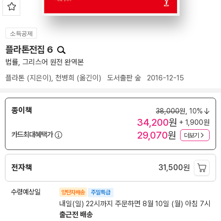
소득공제
플라톤전집 6
법률, 그리스어 원전 완역본
플라톤
(지은이),
천병희
(옮긴이)
도서출판 숲
2016-12-15
종이책
38,000
원,
10%
34,200
원
+ 1,900원
29,070
원
카드최대혜택가
더보기
전자책
31,500
원
수령예상일
양탄자배송
주말특급
내일(일) 22시까지 주문하면 8월 10일 (월) 아침 7시
출근전 배송