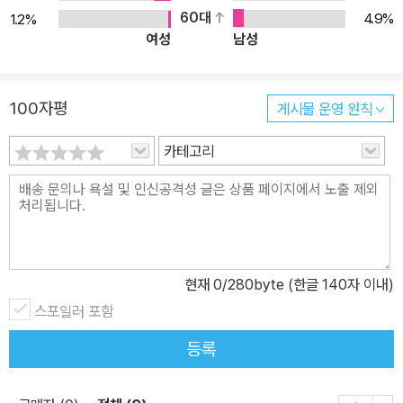
60대
4.9%
1.2%
국가 건설에 필요한 자연자원과 법률의 근본적 원리를 제시하고, 50
여성
남성
40가구로 이루어진(총인구는 가구당 인원을 많이 잡더라도 5만명을
넘지 않을 것이다) 자급자족적인 국가를 목표로 이상적인 원리를 갖
춘 국가의 얼개를 구상한다. 이런 국가를 건설하기 위해서 무엇보다
100자평
게시물 운영 원칙
도 입법자가 어떻게 법률의 정당성을 증명할 수 있는지를 검토한다.
(1-4권) 이어서 개인의 혼과 몸 가운데 혼의 중요성을 부각시키면서
카테고리
개인의 도덕성에 주목하고, 범죄를 낳는 이기심을 비판하고, 미덕과
행복에 관한 올바른 사고를 제시한다. 새로운 국가를 구성할 시민들
을 선발하는 기준을 제시하고, 토지를 어떻게 분배하며, 자족적인 국
가를 위해서 인구를 어떻게 제한해야 하고, 종교를 비롯한 다양한 행
사를 어떻게 이끌고, 재산에 따른 갈등을 조절하기 위해서 재산공유
현재
0
/280byte (한글 140자 이내)
제와 네 종류의 재산등급제를 어떻게 운용하고, 행정단위를 어떻게
스포일러 포함
설정해야 좋을지 검토한다.(5권) 그리고 공정하게 관리를 임명하기
등록
위해서 어떤 관리들을 어떻게 선출해야 하는지를 살핀다. 최고위직,
법률 수호자, 군관과 장군을 비롯한 다양한 관리들을 올바른 평등을
기준으로 적절하게 선발해야 한다. 이와 함께 남녀가 함께 참여하는