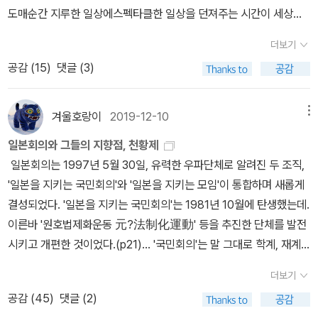
통령이 선출된다. 문재인 정부 출범 이후 지난 5년 동안 우리 사회의
않으니, 북스피어와 모비딕에서 나눠서 간행하는 마츠모토 세이초 시
도매순간 지루한 일상에스펙타클한 일상을 던져주는 시간이 세상에
다면, 선생님께서는 내가 보기에 외모나 그 밖의 다른 면에서 영락없
된 문화를 가능하게 한다고 보기 때문이다. (문화적 다양성을 주장하
여러 문제점이 드러났고, 그중에서도 사법개혁은 언론개혁과 함께 가
리즈가 그렇다. 이런 선례를 감안할 때 출판사를 옮기더라도 외양의
널부러진 나의 존재를 확인시킨다익숙함이라는 편안함에 갇혀그 평
이 바다에 사는 저 넓적한 전기가오리예요. 전기가오리는 닿을 만큼
는 현대인들이 저마다의 시민들이 저마다의 방법으로 저마다의 즐거
장 큰 문제점으로 지적되었지만, 문제점만 깊이 인식했을 뿐 아직 해
더보기
연속성을 유지하지 못한 것은 필연적인 결과라기보다는 오히려 배려
온함에 기대고 앉았었다안전한 나의 공간에서 늘 한결같을 수 있었던
가까이 다가가는 자는 누구든 마비시키는데, 선생님께서 내게 그런
움을 누리고자 하는 것과 달리) 플라톤 시대에는 하나의 온전한 국가
결에는 이르지 못하고 있다. 해결되지 않고 손에 들고 있는 사법부 문
공감 (
15
)
댓글 (3)
부족의 결과로 보인다.<미노스 (외)>처럼 짧은 작품까지도 한 권으
이유그것들을 가능하게 했던, 잊혀진 것들에 대해 잊고 있었다시간도
짓을 한 것 같으니까요. 나는 정말로 혼과 입이 마비되어 선생님에게
에서 같은 시민들이 같은 방법으로, 같은 즐거움을 누리는 것이 행복
제, 이 문제를 이번 페이퍼에서는 여러 권의 책을 통해 대략적으로 살
로 간행하는 것을 보면 아카넷의 플라톤 전집은 전30권 내외로 완간
공간도사람도일상의 소소함도나를 존재하게 했던 그 모든 것에 관하
도무지 대답을 할 수가 없어요. '정전기'를 발견한 탈레스도 있었지
한 삶이라고 본다. 놀이 문화를 생활양식을 규정하는 기초로 보기 때
펴보려 한다. 김두식의 <불멸의 신성가족>은 법으로부터 소외된 시
되지 않을까 짐작되는데, 그중 스무 권은 이제이북스에서 나왔던 것
여 다시 따져보게 된다ㅡㅡㅡㅡㅡㅡㅡㅡㅡㅡㅡㅡㅡㅡㅡㅡㅡㅡㅡㅡ
만, '전기'에 대한 과학적 이해는 피뢰침 개발의 기초가 된 1752년 벤
겨울호랑이
2019-12-10
메뉴
문에 ‘완전한’ 제도가 변하는데 따른 혼란을 막기 위해서는 놀이를 비
민들, 핵심 엘리트 집단에 소속하기 위해 발버둥쳐야 하는 법조인들,
들이니, 권수로만 놓고 보면 60%가 중복 출판인 셈이다.(물론 분량
요 몇 달간 나와 책과의 거리가 지나치게 가깝다그러다 보니 둘과의
저민 프랭클린의 연(鳶, kite) 실험 등으로 정립되었으므로, 플라톤
롯한 다양한 문화, 예술에 대한 검열과 제한이 필요하다고 본다. 이런
언제 잡힐지 모르면서도 살기 위해 불법을 저지르는 브로커 집단들을
일본회의와 그들의 지향점, 천황제
으로는 전집의 4분의 1쯤을 차지할 법한 <국가>와 <법률>이 압도적
관계에서 벗어날 수 없는,짧은 시간조차 허락할 수 있는 틈도 생겨나
시절에는 '전기가오리'라는 생물을 어떻게 이해하였는지가 문득 궁금
공동체적 사고는 쾌락에 대한 절제에서도 잘 드러난다. 고전기 그리
묘사하며, 법의 이해관계자들 모두가 불행한 현제도의 문제점을 지적
일본회의는 1997년 5월 30일, 유력한 우파단체로 알려진 두 조직,
이므로 그 비율도 더 떨어지겠지만).물론 판형 따위야 아무래도 상관
질 않는다서로가 당기는 힘의 세기가 다른 곳에서의 쉼을 용납하지
해졌다. 먼저 영어 번역부터 찾아 보았다. '농담을 좀 해도 된다면' 이
스인들은 쾌락에 무절제한 경우를 윤리적 결함이라고 보았다. 자신의
한다. 그렇다면, 이러한 문제의 기원은 어디에서 비롯되었는가? 우
'일본을 지키는 국민회의'와 '일본을 지키는 모임'이 통합하며 새롭게
없지 않느냐고 생각하는 사람도 있을지 모르겠지만, 책의 디자인은
않으니 말이다플라톤과의 줄다리기가 점점 길어지고 있다두 번역가
하 부분만 인용한다.Benjamin Jowett (1871 ?)'And if I may ve
쾌락과 맞서 싸워서 패배하는 자는 무절제한 자여서 수동적인 존재에
리나라 법조계의 제도적, 물적/인적 토대는 모두 일제시대에 마련되
결성되었다. '일본을 지키는 국민회의'는 1981년 10월에 탄생했는데.
읽기의 편의성과도 직결된다. 따라서 새로운 플라톤 전집을 굳이 작
를 오고 가며 실랑이를 벌인지 몇 달<국가>에 이어<법률> 또 <정치
nture to make a jest upon you, you seem to me both in yo
지나지 않으므로 능동적인 미덕을 요구하는 공적인 임무를 맡을 자격
었다. 이 간단한 사실이 모든 문제의 출발점이다. 메이지 유신 이후 프
이른바 '원호법제화운동 元?法制化運動' 등을 추진한 단체를 발전
은 판형에 하드커버까지 씌워 가면서 만드는 것이 합리적인지는 충분
가> 이어서 <고르기아스>...(플라톤 대화편, 올해 안에는 끝나지 않
ur appearance and in your power over others to be very lik
이 없다고 보았다. 이런 절제의 윤리학에서는 쾌락에 맞서서 승리하
랑스와 독일의 법제를 받아들인 일본은 이를 그대로 식민지 조선에
시키고 개편한 것이었다.(p21)... '국민회의'는 말 그대로 학계, 재계,
히 의문을 제기할 만하다. 현재 판형으로 <국가>나 <법률>을 간행한
을까.. 욕심이겠지만)히틀러의 비뚤어진 사상의<나의 투쟁> 30%아
e the flat torpedo fish, who torpifies those who come near
는 것이 행복한 삶과 지혜를 가능하게 한다고 보았고, 몸의 아름다움
이식했다. 조선시대까지 유지되었던 전통적인 법과 제도는 대한민국
종교계, 정계의 우파란 우파는 모두 결집했다고 해도 과언이 아닌 조
다면 거뜬히 1,000페이지에 육박할 테니까.역시나 아카넷에서 간행
이작 아시모프의 ‘파운데이션‘ (현재 4권 )...등 등때아닌 늦은 장마로
him and touch him, as you have now torpified me, I think. F
과 함께 혼의 아름다움을 추구하는 바람직한 미덕이라고 보았다. 부
더보기
의 형성에 아무런 영향을 끼치지 못했다... 일본도 충분히 소화하지 못
직이다. 한편, '일본을 지키는 모임'은 '국민회의'에 앞서 1974년, 주
하는 대우고전총서 역시 처음에는 사륙판으로 제작되다가 <순수이성
비가 몹시도 오는 오후또 일정을 소화해야 하는 막간에 맘이 급 동했
or my soul and my tongue are really torpid, and I do not kn
에 대한 욕구는 시민들이 재산에만 관심을 갖게 하고, 혼이 그날그날
공감 (
45
)
댓글 (2)
한 제도와 개념이 식민지에 제대로 정착할 리 없었다. 개념과 현실의
로 우파계 종교단체가 중심이 되어 결성했는데 이른바 '종교 우파조
비판>에 이르자 뒤늦게야 실책을 깨달았는지 신국판으로 돌아와서
다이 공간이 휴식같은 존재라 틈틈히 생각나지만,요근래 찾을 수 없
ow how to answer you;'http://polazzo.com/Plato%20-%2
의 이익에만 매달리게 한다. 금과 은에 대한 만족을 모르는 욕구는 혼