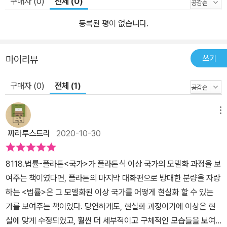
구매자 (0)
전체 (0)
공동의 장을 마련하기 위해서 공동식사 제도를 도입하고, 결혼과 출
등록된 평이 없습니다.
산을 국가의 미래를 위해서 적절하게 관리해야 한다고 제안한다.(6
권) 새로운 국가에서 몸과 혼을 단련시키는 교육은 더없이 중요하다.
체력단련을 위한 다양한 교육을 실시하고, 여성도 평등하게 교육받도
쓰기
마이리뷰
록 해야 하며, 적절한 교과과정에 따라서 음악과 각종 경기를 익히고,
비극과 사냥을 통해서 바람직한 혼과 건강한 몸을 지니도록 할 뿐만
구매자 (0)
전체 (1)
아니라 체육 경기와 군사훈련을 연결시켜서 민첩한 몸을 단련하는 것
이 국가 수호와 연결되도록 한다. 이와 함께 성욕과 관련된 문제들에
메뉴
대응하는 규범들을 통해서 무절제와 성적 혼란을 제어하고, 경제활동
짜라투스트라
2020-10-30
과 관련해서 농업, 경제, 무역 등을 규제하는 다양한 방안을 제안한다.
(7권과 8권) 지금까지 구성적인 방식으로 제안된 제도들에 따르는
8118.법률-플라톤​<국가>가 플라톤식 이상 국가의 모델화 과정을 보
부정적인 측면들에 주목해 국가 건설과 함께 보전에 관한 문제도 대
여주는 책이였다면, 플라톤의 마지막 대화편으로 방대한 분량을 자랑
비해야 한다. 이는 법률 제도에 따라서 잘 다스려지고 미덕을 실천하
하는 <법률>은 그 모델화된 이상 국가를 어떻게 현실화 할 수 있는
기에 유리한 나라에서도 다양한 불법 행위가 발생할 수 있기 때문이
가를 보여주는 책이었다. 당연하게도, 현실화 과정이기에 이상은 현
다. 따라서 형법과 관련해서 다양한 불법 행위들과 재판 절차를 제안
실에 맞게 수정되었고, 훨씬 더 세부적이고 구체적인 모습들을 보여
하는데, 정체를 전복시키려는 반역죄를 비롯해 다양한 살인죄와 상