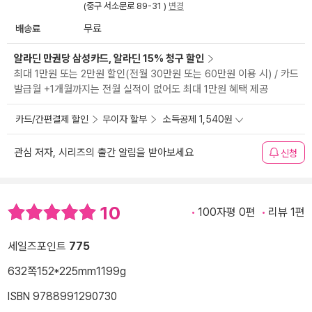
(중구 서소문로 89-31 )
변경
배송료
무료
알라딘 만권당 삼성카드, 알라딘 15% 청구 할인
최대 1만원 또는 2만원 할인(전월 30만원 또는 60만원 이용 시) / 카드
발급월 +1개월까지는 전월 실적이 없어도 최대 1만원 혜택 제공
카드/간편결제 할인
무이자 할부
소득공제 1,540원
관심 저자, 시리즈의 출간 알림을 받아보세요
신청
10
100자평 0편
리뷰 1편
세일즈포인트
775
632쪽
152*225mm
1199g
ISBN 9788991290730