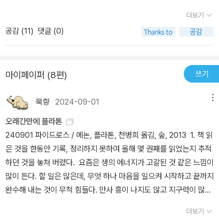
준다. 죄를 지을 때 형량은 얼마이고 벌금은 얼마이고 같은 식으로. 하
해, 폭행에 관한 법과 처벌 사항들을 갖추어야 한다. (9권) 공동체의
더보기
지만 읽다 보니 엘리트 중심적이고, 변화를 받아들이지 않고, 반란이
종교와 관련해서 불경죄를 엄격하게 처벌하고자 하는데, 특히 신에
공감 (
11
)
댓글 (0)
나 저항,비판을 거부하며, 조화나 질서를 지속적으로 강조하는 분위
관한 오해(신은 인간사에 무심하다거나 제물과 기도로 쉽게 마음을
기 때문에 숨이 막혔다. 역시 <법률>도 어쩔 수 없이 고대의 한계에
돌릴 수 있다는 생각)를 앞세워서 무신론을 주장하는 자들을 이론적
갇힌 책임을 실감하면서.
으로 논박할 뿐 아니라 엄하게 처벌하고자 한다. (10권) 또한 재산법
쓰기
마이페이퍼 (8편)
과 관련해서 다양한 분쟁을 해결할 법안을 모색하는데, 타인의 재산
을 존중하는 태도를 바탕으로 상거래와 관련된 다양한 규제, 가족법
묵향
2024-09-01
메뉴
과 관련해서 유산, 상속, 결혼, 신분에 관한 법률들, 광인에 대한 격리
오래간만에 플라톤
와 질서를 위협할 만한 희극들에 대한 검열 문제, 군복무와 관련된 규
240901 파이드로스 / 메논, 플라톤, 천병희 옮김, 숲, 2013 1. 책 읽
정들, 외국 여행에 대한 제한과 외교 사절단을 활용하는 방식, 감사관
은 것을 한동안 기록, 정리하지 못하여 올해 몇 권째를 읽었는지 추적
의 직무에 관한 규정 등을 제안한 뒤에 국가의 정체와 법률을 온전하
하던 것을 놓쳐 버렸다. 요즘은 생의 에너지가 고갈된 것 같은 느낌이
게 보전하기 위해서는 정상적인 업무를 총괄하는 ‘새벽회의’와 이런
많이 든다. 할 일은 많은데, 무엇 하나 마음을 일으켜 시작하고 끝까지
특수한 임무를 맡은 이들에 대한 특별 교육이 필요하다고 제안한다.
완수해 내는 것이 무척 힘들다. 만사 흥이 나지도 않고 지구력이 많이
논의를 이끌어온 아테나이의 현자는 다양한 나라의 법 제도가 상이한
떨어졌다. 한마디로 지쳤다. 오랜만에 혼자 보내는 주말이기도 하고,
까닭을 밝히고, 모든 법을 위한 단 하나의 목록이 미덕이라고 지적한
더보기
9월도 되어 플라톤으로 산산이 부서진 쓸쓸한 마음을 달래 본다.2.
다. 그는 법의 수호자는 다양한 법의 사례들에서 하나의 이데아를 볼