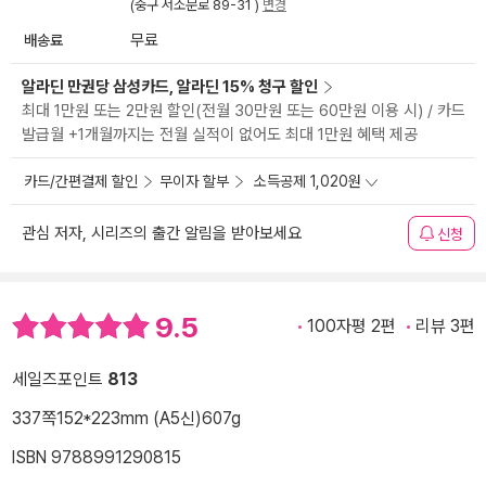
(중구 서소문로 89-31 )
변경
배송료
무료
알라딘 만권당 삼성카드, 알라딘 15% 청구 할인
최대 1만원 또는 2만원 할인(전월 30만원 또는 60만원 이용 시) / 카드
발급월 +1개월까지는 전월 실적이 없어도 최대 1만원 혜택 제공
카드/간편결제 할인
무이자 할부
소득공제 1,020원
관심 저자, 시리즈의 출간 알림을 받아보세요
신청
9.5
100자평 2편
리뷰 3편
세일즈포인트
813
337쪽
152*223mm (A5신)
607g
ISBN 9788991290815