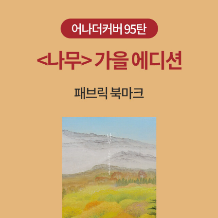
은 어떤 의미였을까, 관련된 저작들을 살피면서 생각을 펼쳐볼까 한
드러난 인간 소크라테스의 모습은 우리에게 플라톤의 작품에서는 찾
이 대화편들에 소크라테스를 내세움으로써, 실제 소크라테스의 말인
원칙3은 '다른 인질과 섞여들어 최대한 눈에 띄지 않도록 해라.’이다.
쓴다. 동명의 플라톤의 대화편에 비해 길이는 짧고 깊이가 없다고 평
다. 크세노폰이 아테나이에서 추방된 시기(기원전 394년)를 기점
기 어려웠던 그가 고발당한 이유를 알게 된다. 산파술 과정에서 일어
지 구분할 수 없기에 그 자체가 '문제'로 끊임없는 논쟁거리이다. 이런
어쨌든 메클루어의 조언을 제대로 이해하려면 소크라테스가 대체 어
가된다. 또한 스승의 죽음을 대하는 태도는 담담하다. 재판 현장의 속
으로 이후 시골에서 살며 집필활동에 전념했다는 20년을 계산하면
나는 수많은 논박과 결과적으로 상대가 느낀 모멸감. 우리는 이러한
복합적인 의미에서 이렇게 표현한다)이 이 대화편의 필자가 분명한가
쨌기에, 플라톤의 대화편 중 주요한 것들 몇 편은 반드시 교양 차원이
기록을 읽는 듯이 세세한 플라톤의 <변론>에 비하면 무성의하다는
기원전 374년까지가 된다. 또한 그가 코린토스(펠로폰네소스반도
감정이 쌓여서 결국 인간 소크라테스를 죽음으로 몰고갔음을 추측할
하는, 곧 위작논란과 관련해서 진위를 가리는데, 아리스토텔레스의 <
아니라 생존 차원에서 읽지 않으면 안 되겠구나, 그런 생각이 든 것이
생각이 들 정도다. 그러나 크세노폰은 자신의 '변론' 서두에서부터 단
의)로 거처를 옮기기(기원전 371년) 전까지 20년을 집필에 전념한
수 있다. 크세노폰의 <소크라테스 회상록>은 이처럼 소크라테스의
수사학>이 결정적인 근거(진품임을 확신하는데)를 제공하고 있다.
다. 소크라테스식으로 잘못을 깨우쳐주려는 시도는 일절 금하고필독
도직입으로 소크라테스의 변론과 죽음에 이르는 과정에 깔린 핵심을
시기(기원전 391~370년)라고 볼 수도 있다. 아테나이에서 추방당
모습에서 나오는 플라톤의 주장 대신 인간 소크라테스를 중심에 놓으
그러므로, <메넥세노스>는 후학들의 흥미로운 논제(論題)이자 관련
해야 할 플라톤의 대화편 1번은 당연히 「소크라테스의 변론」이다. 자
짚는다. 집필에 앞서 크세노폰은 (헤르모게네스로부터) 소크라테스
한 그가 스파르테가 준 (올룀피아의) 영지에 정확히 언제부터 머물기
면서 그의 삶에 대해 함께 돌아보게 하는 작품이다. (40) 소크라테스
된 논문(論文)과 토론의 논재(論材_조합이다)로 텍스트 자체와 집
신에게 유죄로 투표하고(1차), 형량과 관련하여 '사형'에 투표할 아테
가 맞이한 최후의 삶에 대해 들었다. 그리고 다른 사람들(플라톤을 비
시작했는지는 알 수 없기 때문이다. 추방령이 철회되어 기원전 366
에게 이런 일을 당한 사람들은 대부분 다시는 그를 찾지 않았고, 소크
필 배경들이 사용되었고, 사용되고 있다. 이러한 논란에 숟가락 하나
나이 시민들(배심원들) 앞에서 소크라테스는 스스로 변론하면서(가
롯한)의 글을 통해 당시의 정황을 읽었다. 단도직입, '변론' 서두에서
년 조국(아테나이)으로 돌아왔을 때 그의 나이는 62세쯤이 된다. 그
라테스는 그들을 멍청하다고 여겼다. 그러나 에우튀데모스는 소크라
더 얹고 싶은 마음도 그럴 ‘내공’도 없다. 그럼에도 대표적인 소재들을
급적 약은 약사에게, 진료는 의사에게, 변론은 변호사에게 맡겨야 한
스승의 죽음을 진단하는 크세노폰그런데 이들의 기록은 그(소크라테
렇다면 그는 집필에 전념한 시기에만 집필을 했을까? 다산(정약용)
테스와 함께 되도록 많은 시간을 보내지 않고는 자기가 이렇다 할 인
중심으로 관련 근거들을 대강이나마 살피는 일이 숙제처럼 다가온다.
다, 그래야 고용대란도 해결되지 않겠는가), 배심원들의 자존심을 무
스)의 '잘난 체하는 말투에 관해 언급하고 있다'고 일축한다. 소크라테
이 유배지에서 18년을 그리 살았던 것처럼. 그런데 그의 사망 시기 또
물이 될 수 없다고 믿었다. 그 뒤로 그는 어쩔 수 없는 경우 말고는 소
문제를 해결이 아니라, 스스로 숙제를 내는 일에 머물게 될지라도. 플
참히 짓밟는다. 자신이 모른다는 사실을 아는 것이 앎의 출발점이라
스가 죽음을 당한 것은 그가 고발된 죄(나라의 신들을 믿지 않고/새로
한 특정할 수 없어 (그의 다른 저작인) 『그리스 역사』에서 그가 다루
크라테스의 곁을 떠나지 않았고, 소크라테스의 습관 가운데 일부를
라톤의 대화편들 대부분은 '소크라테스-플라톤' 문제에서 자유롭지
는데(무지의 지), 이 말은 배심원들 입장에서 보자면, 너는 네가 무엇
운 신들을 들여오고 젊은이들을 타락시킨다) 때문이 아니라(변론 자
는 마지막 사건을 근거로 추정하고 있다. 『페르시아 원정기』(다른 원
모방하기도 했다. 그리고 소크라테스는 에우튀데모스의 마음가짐이
않다. <소크라테스의 변론>조차도 예외가 아니다. 그런데 이 대화편
을 모르는지조차 모르는 그런 (비참한) 존재라는 것. 플라톤은 이날
체에서는 이겼으나) 당시 기득권자들(시민배심원)의 심기를 거슬린
정기들에 반론을 제시하는 데서) 또한 말년에 쓴 것으로 보는 점 등
그렇다는 것을 알고는 더는 그를 놀리지 않았고, 그가 알 필요가 있다
은 존재 자체에서부터 플라톤과 소크라테스를 분리해서 살필 수 있는
스승 소크라테스가 행한 변론을 그럴듯하게 재구성했지만, 소크라테
'괘씸죄' 때문에 죽었다, 라고 결론짓는다. 소크라테스가 행한 변론 내
(천병희의 옮긴이 서문)에 따르면, 크세노폰은 죽는 순간까지 집필을
고 여겨지는 지식이나 지키는 것이 아주 좋다고 생각하는 습관을 최
'여지'가 있다. 곧 플라톤이 비극시인이라면 그의 비극 무대에는 소크
스의 또 다른 제자인 크세노폰은 상당히 다르다. 당시 재판정 상황을
용보다는 그의 변론 태도가 그를 죽음으로 내몰았을 것이라고 추정하
멈추지 않았다고 봐야 한다. 그러므로 그가 <향연>을 언제쯤 쓴 것일
대한 간단명료하게 설명해주었다. _ 크세노폰, <소크라테스 회상록>
라테스가 어김없이 등장한다. 그럼에도 대화편 제목에 이 주연급 배
전해 듣고 단도직입으로 진단하는데「소크라테스 회상록」 얘기다. '소
는데 거침이 없다. 소크라테스는 자신의 죽음을 '어쩔 수 없이' 맞이한