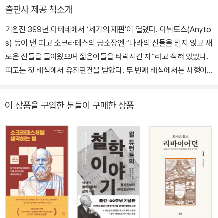
으로 읽고 번역하는 작업을 평생의 과업으로 삼아왔다. 그에게 고전
재산이 아니다”라는 냉철한 실용주의를 설파했다. 이 책은 그가 전장
출판사 제공 책소개
번역은 단순히 텍스트를 옮기는 일이 아니었다. 작품이 지닌 오랜 전
에서, 그리고 망명지인 스킬루스의 영지에서 직접 흙을 만지며 깨달
기원전 399년 아테네에서 ‘세기의 재판’이 열렸다. 아뉘토스(Anyto
승과 형식, 텍스트가 형성되어온 문헌학적 흐름을 살피고, 그 안에 담
은 ‘부와 성공의 원리’다. 부유함이란 단순히 재화를 소유하는 상태가
s) 등이 낸 피고 소크라테스의 공소장엔 “나라의 신들을 믿지 않고 새
긴 의미 구조와 문체, 극적 리듬을 함께 읽어낼 때 비로소 번역은 완성
아니라, 그것을 관리하고 증식시켜 사람과 조직을 이롭게 하는 ‘능
로운 신들을 들여왔으며 젊은이들을 타락시킨 자”라고 적혀 있었다.
되었다. 천병희는 오랜 훈련과 치밀한 검토를 바탕으로, 이러한 여러
력’임을 역설했다. 로마의 키케로가 번역하고 근대의 마키아벨리가
피고는 첫 배심에서 유죄판결을 받았다. 두 번째 배심에서는 사형이
층위를 한국어로 옮기며 고전이 지닌 사유와 아름다움을 오늘의 독자
탐독했으며, 현대의 미셸 푸코가 ‘통치술의 원형’으로 주목한 것도 바
선고되었다. 법정에서 배심원들에게 “잘난 체하는 말투로 나쁜 감정
에게 전달해왔다. 호메로스의 서사시에서 비극과 희극, 철학과 역사
로 이 때문이다. 2,400년의 시간을 넘어, 흙먼지 속에서 단련된 그의
을 유발”(크세노폰의 『소크라테스의 변론』)한 대가였다. 아테네와 아
에 이르기까지 방대한 고전을 체계적으로 번역하며, 한국어로 읽는
통찰은 오늘날 부와 리더십의 본질을 고민하는 독자들에게 가장 현실
이 상품을 구입한 분들이 구매한 상품
테네의 민주주의가 쇠퇴하고 있음을 상징적으로 보여주는 사건이었
서양 고전의 기반을 마련했다. 주요 번역서로는 『일리아스』 『오뒷세
적이고 강력한 해답을 제시한다.
다. 장터의 철학자 소크라테스는 그렇게 사형을 당했다. 이것은 부당
이아』 『아이스퀼로스 비극전집』 『소포클레스 비극전집』 『에우리피데
한 것이며, 소크라테스의 종교관과 교육관은 건전하다는 것을 아테네
스 비극전집』 『아리스토파네스 희극전집』, 플라톤 전집, 아리스토텔
시민에게 알려야 한다고 소크라테스의 제자들은 생각했을 것이다. 그
레스의 『니코마코스 윤리학』 『정치학』 『수사학/시학』, 헤로도토스의
의 제자였던 플라톤과 크세노폰은 동일한 제목의 글을 남겼다. 그들
『역사』, 투퀴디데스의 『펠로폰네소스전쟁사』, 크세노폰의 『페르시아
은 저마다 소크라테스의 발자취를 『향연』과 『소크라테스의 변론』에
원정기』 등 다수가 있으며, 주요 저서로 『그리스 비극의 이해』 등이
담았다. 그래서 서로 비교되기도 한다. 크세노폰이 그리는 소크라테
있다. 2022년 12월 향년 83세를 일기로 별세했다.
스는 플라톤이 그리는 소크라테스보다 현실적이며, 그래서 실제 소크