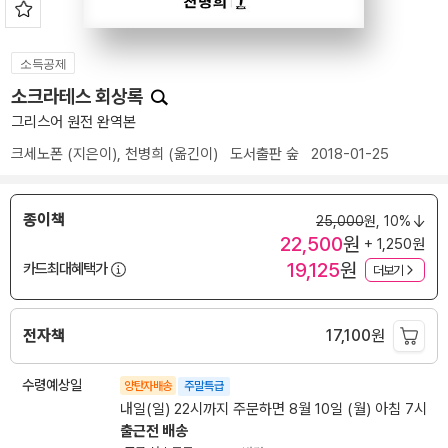
소득공제
소크라테스 회상록
그리스어 원전 완역본
크세노폰
(지은이),
천병희
(옮긴이)
도서출판 숲
2018-01-25
종이책
25,000
원,
10%
22,500
원
+ 1,250원
19,125
원
카드최대혜택가
더보기
전자책
17,100
원
수령예상일
양탄자배송
주말특급
내일(일) 22시까지 주문하면 8월 10일 (월) 아침 7시
출근전 배송