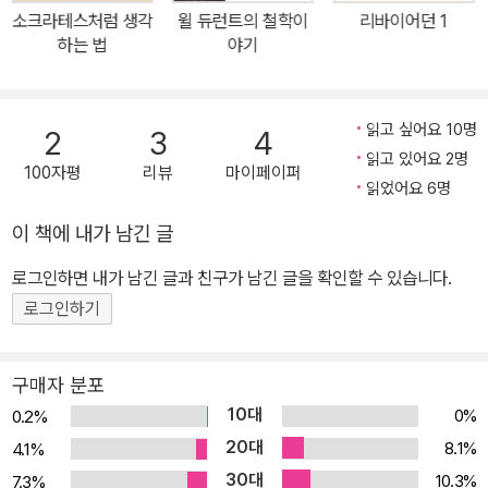
라테스에 더 가깝다는 평을 받는다. 이 책은 크세노폰의『소크라테스
소크라테스처럼 생각
윌 듀런트의 철학이
리바이어던 1
회상록』 『향연』 『소크라테스의 변론』을 한 권으로 묶었다. 다른 텍스
하는 법
야기
트에는 없는 소크라테스에 관한 풍부한 일화를 담고 있다. 고전번역
가 천병희 교수의 번역으로, 그리스어 원전 번역이다. 『소크라테스 회
상록』은 소크라테스가 크세노폰 자신을 포함한 몇몇 사람과 나눈 가
읽고 싶어요 10명
2
3
4
상의 대화를 통해 크세노폰이 소크라테스의 성격과 의견을 기술하고
읽고 있어요 2명
100자평
리뷰
마이페이퍼
있다. 먼저 소크라테스를 고발한 자들이 사형에 처할 것을 요구하며
읽었어요 6명
소크라테스에게 들씌운 죄목, 즉 소크라테스는 나라에서 믿는 신들을
이 책에 내가 남긴 글
믿지 않고 새로운 신들을 들여와 젊은이들을 타락시킨다는 주장이 사
로그인하면 내가 남긴 글과 친구가 남긴 글을 확인할 수 있습니다.
실과 다름을 논박한다. 이어서 저자는 소크라테스가 신들을 공경하고
친구를 돕는 모습을 보여준다며 교육과 제반 철학 문제에 대한 소크
로그인하기
라테스의 견해를 예시한다. 그중 더러는 저자가 경험한 것이고, 더러
는 남에게 전해 들은 것으로 보인다. 이를테면 진정한 훌륭함을 놓고
구매자 분포
소크라테스가 밝힌 견해라고 크세노폰이 적고 있는 것은, 플라톤이
10대
0%
0.2%
소크라테스가 밝힌 견해라고 적고 있는 것과 항상 일치하지는 않는
20대
8.1%
4.1%
다. 이 글은 소크라테스의 미덕을 진술하는 긴 연설로 끝난다. 『소크
30대
10.3%
7.3%