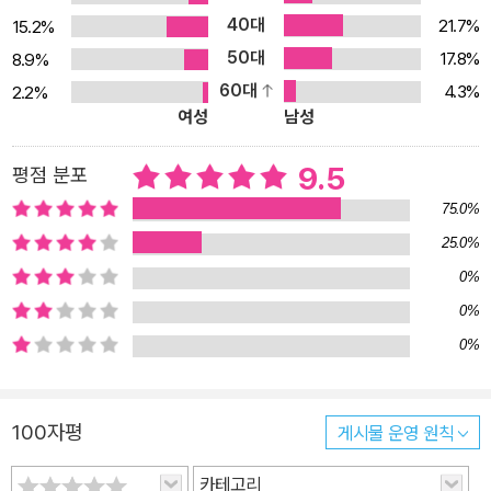
라테스의 변론』은 소크라테스가 아뉘토스와 멜레토스와 뤼콘에 의해
40대
21.7%
15.2%
나라의 신들을 믿지 않고 새로운 신들을 들여오고 있으며 젊은이들을
50대
17.8%
8.9%
타락시킨다는 이유로 고발되어 배심원들 앞에서 재판받는 장면을 그
60대
4.3%
2.2%
린다. (플라톤은 이때의 일을 『소크라테스의 변론』 『크리톤』 『파이
여성
남성
돈』에 더 자세히 그렸다.) 크세노폰은 이때 아테나이를 떠나 소아시
아에 가 있었던 터라 소크라테스의 제자들, 특히 플라톤의 『파이돈』
9.5
평점 분포
에서 소크라테스가 임종할 때 그 자리에 있었다는 헤르모게네스(Her
75.0%
mogenes)한테서 전해 들은 것 같다. 크세노폰은 법정에서 소크라
25.0%
테스가 잘난 체하는 말투로 배심원들의 반감을 사 죽음을 자초하다시
0%
피 한 것은 노년의 힘들고 괴로운 삶을 피하기 위해서였다고 주장한
다. 『향연』은 기원전 421년 대(大)판아테나이아 축제 때 칼리아스가
0%
베풀었다는 가상의 만찬회를 통해 소크라테스의 일화를 들려준다. 만
0%
찬회에 참석한 사람들은 익살꾼 필립포스와 무용수들을 데리고 다니
는 쉬라쿠사이인을 제외하고는 소크라테스를 위시하여 모두 잘 알려
100자평
게시물 운영 원칙
진 실존 인물들이다. 크세노폰은 아테나이 만찬회에서 오간 대화와
유흥을 생생하게 그려 보여준다. 이때 참석자들이 주고받는 대화는
카테고리