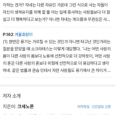
라고 적고 있는 것과 항상 일치하지는 않는다. 이 글은 소크라테스의
각하는 겐가? 자네는 다른 자유민 가운데 그런 식으로 사는 자들이
미덕을 진술하는 긴 연설로 끝난다.
자신의 생계유지를 위해 할 줄 아는 일에 종사하는 사람들보다 더 잘
살고 더 행복하다고 보는가? 아니면 자네는 게으름과 무관심은 사람
들이 알아야 하는 것을 배우고 배운 것을 기억하며 신체를 건강하고
강하게 하고 살아가는 데 유용한 것을 획득하고 지키는 데 도움이 되
P.162
겨울호랑이
지만, 근면과 세심함은 아무 쓸모없다고 느끼는가?
(1) 한번은 용기는 가르칠 수 있는 것인가 아니면 타고난 것인가라는
질문을 받았을 때 소크라테스는 이렇게 대답했다. ˝나는 어떤 사람의
몸이 다른 사람의 몸보다 노동에 선천적으로 더 강하듯이, 어떤 사람
의 혼은 다른 사람의 혼보다 위험에 선천적으로 더 용감하다고 생각
하네. 같은 법률과 관습 민테서 자란 사람들도 용기에서 큰 차이가 나
는 것을 보기 때문일세. (2) 하지만 나는 모든 사람의 본성은 학습과
훈련에 따라 더 용감해질 수 있다고 생각하네.
저자 소개
지은이:
크세노폰
저자파일
신간알림 신청