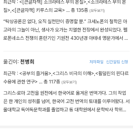
최근작 :
<[큰글자책] 소크라테스 부의 본질>
,
<소크라테스 부의 본
질>
,
<[큰글자책] 키루스의 교육>
… 총 135종
(모두보기)
“탁상공론은 없다, 오직 실천만이 증명할 뿐.” 크세노폰의 철학은 아
고라의 그늘이 아닌, 생사가 오가는 치열한 전장에서 완성되었다. 펠
로폰네소스 전쟁의 혼란기인 기원전 430년경 아테네 명문가에서 태
어난 그는, 사변적인 토론 대신 피 튀기는 전장을 선택한 ‘행동하는 지
성’이었다. 당대 최고의 지성 소크라테스 문하에서 수학했으나, 그는
옮긴이:
천병희
저자파일
신간알림 신청
안온한 삶을 거부하고 페르시아 내전의 한복판으로 뛰어들었다. 스승
의 만류에도 불구하고 선택한 그 길에서, 그는 적진에 고립된 1만 그
최근작 :
<공부의 즐거움>
,
<그리스 비극의 이해>
,
<횔덜린의 핀다르
리스 용병대를 이끌고 혹독한 사막과 설산을 넘어 귀환하는 기적의
수용에 관한 연구>
… 총 117종
(모두보기)
리더십을 보여주었다. 이 과정에서 일개 용병이었던 그는 만인대의
그리스·로마 고전을 원전에서 한국어로 옮겨온 번역가다. 그의 작업
수장으로 거듭났고, 전장에서 체득한 그의 사상에 날카로운 실용성을
은 한 개인의 성취를 넘어, 한국어 고전 번역의 토대를 이루어왔다. 서
더해주었다. 그가 남긴 『소아시아 원정기』가 생존을 위한 처절한 사
울대학교 독어독문학과를 졸업하고 동 대학원에서 문학박사 학위를
투의 기록이라면, 『소크라테스 부의 본질』은 평화 시에 가정을 지키
받았으며, 독일 하이델베르크대학교에서 고전학과 독문학을 수학했
고 부를 일구는 탁월한 경영 매뉴얼이다. 플라톤이 이상적인 국가를
다. 희랍어와 라틴어에 대한 정규 검정을 거친 뒤, 고대 텍스트를 원문
논할 때, 크세노폰은 현실의 흙을 만지며 “활용할 줄 모른다면 돈조차