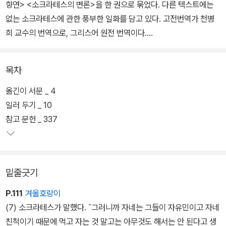
향연> <소크라테스의 변론>을 한 권으로 묶었다. 다른 텍스트에는
없는 소크라테스에 관한 풍부한 일화를 담고 있다. 고전번역가 천병
희 교수의 번역으로, 그리스어 원전 번역이다.
<소크라테스 회상록>은 소크라테스가 크세노폰 자신을 포함한 몇몇
목차
사람과 나눈 가상의 대화를 통해 크세노폰이 소크라테스의 성격과 의
견을 기술하고 있다. 먼저 소크라테스를 고발한 자들이 사형에 처할
옮긴이 서문 _ 4
것을 요구하며 소크라테스에게 들씌운 죄목, 즉 소크라테스는 나라에
일러 두기 _ 10
서 믿는 신들을 믿지 않고 새로운 신들을 들여와 젊은이들을 타락시
참고 문헌 _ 337
킨다는 주장이 사실과 다름을 논박한다.
이어서 저자는 소크라테스가 신들을 공경하고 친구를 돕는 모습을 보
밑줄긋기
여준다며 교육과 제반 철학 문제에 대한 소크라테스의 견해를 예시한
다. 그중 더러는 저자가 경험한 것이고, 더러는 남에게 전해 들은 것으
P.111
겨울호랑이
로 보인다. 이를테면 진정한 훌륭함을 놓고 소크라테스가 밝힌 견해
(7) 소크라테스가 말했다. ˝그러니까 자네는 그들이 자유민이고 자네
라고 크세노폰이 적고 있는 것은, 플라톤이 소크라테스가 밝힌 견해
친척이기 때문에 먹고 자는 것 말고는 아무것도 해서는 안 된다고 생