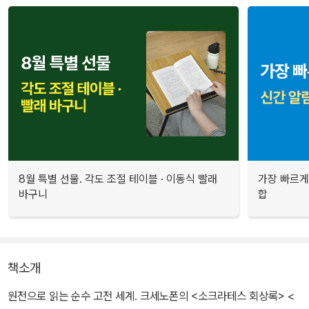
8월 특별 선물. 각도 조절 테이블 · 이동식 빨래
가장 빠르게
바구니
합
책소개
원전으로 읽는 순수 고전 세계. 크세노폰의 <소크라테스 회상록> <