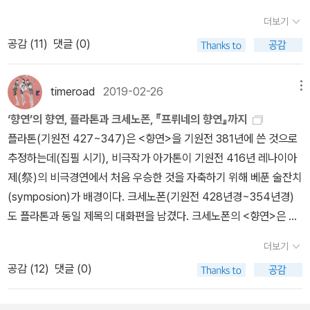
에게 복을 많이 내려달라고 늘 신들에게 기도하고, 너를 위해 서약한
수 있을까, 싶을 정도로 속도감 있게 작업했다. 그 배경이 되는 당대의
할 것이라고 섣불리 기대할 수 없다는 것. 사정에 이러함에도 인질극
<페르시아 원정기>는 그런 이야기다. 세월이 흘러도 빛날 뿐만 아니
더보기
것을 이행해도 너는 어머니가 드세다고 말하는 게냐? 내 생각에, 그
전후한 주요 고전들을 번역했기게 가능했으니라. 다른 두 그룹은 철
이 진행되는 동안 (경찰의) 협상팀은 인질범·인질 간의 유대감을 키우
라 응용 가능한 가치를 담고 있다. 때문에 <키로파에디아>와 함께 <
공감 (
11
)
댓글 (0)
런 어머니를 참고 견딜 수 없다면 너는 네게 좋은 것들을 참고 견딜 수
학 전공인 까닭에 해설과 역주에 노고를 보내야 하는 것과도 상관이
기 위해 노력한다는 것. 둘 사이의 유대감이 인질의 생존 가능성을 높
페르시아 원정기>는 훗날 알렉산드로스의 동방 원정에서 길잡이 역
없을 것 같구나(p82).... (14) 그러니 아들아, 네가 분별력이 있다면
있으리라. 어쨌든 천 선생은 거의 대부분의 플라톤 대화편들을 번역
여준다고 판단하기 때문이다(앞의 책 74~75면). 실제로 스톡홀름
할을 하게 된다(알렉산드로스가 휴대한 고전이 <일리아스>만은 아
어머니를 홀대한 것을 용서해달라고 신들에게 기도할 것이다. 신들이
하면서도 <메넥세노스>는 번역하지 않았다. 이런 선택은 위작 논란
timeroad
2019-02-26
메뉴
증후군을 연구한 전문가들은 인질의 생존 확률을 높이려면 인질범을
니었던 것). 크세노폰이 사건을 주관적인 견해에 따라 기술한다는 것
너를 배은망덕한 자로 여기고 네게 잘해주기를 거절하지 않도록 말이
과 어떤 관련성이 있는 것일까? 궁금증 가운데 하나였다. 반면 다른
대할 때 지켜야 할 여러 행동 원칙 및 방침을 제시한 바 있다. 유사시
은 널리 알려져 있다. <페르시아 원정기>도 예외가 아닐뿐더러 자전
‘향연’의 향연, 플라톤과 크세노폰, 『프뤼네의 향연』까지
다. _ 크세노폰, <소크라테스 회상록> 제2권 제2장, p83 (4) 하지만
두 '그룹'은 최근에(2018년 12월) 박종현의 역주 <메넥세노스>가 추
의 재난을 대비해 매월 15일이면 민방위훈련을 하듯, '스톡홀름 증후
적 저작으로, 그러한 저작을 대표한다. 이 <원정기>에 퀴로스2세의
플라톤(기원전 427~347)은 <향연>을 기원전 381년에 쓴 것으로
같은 부모에게서 태어나 함께 자란 이들은 강한 연대감을 갖게 되네.
가됨으로써 (이제이북스 이정호의 번역은 2008년 출간) <메넥세노
군'을 제대로 이해하고 있다면, 혹시라도 그런 상황에 처했을 때(누가
용병 제안을 받아들인 크세노폰이 고민하는 대목이 있다. 적성국가의
추정하는데(집필 시기), 비극작가 아가톤이 기원전 416년 레나이아
야수도 함께 자란 경우 서로에게 어떤 그리움 같은 것을 느끼니 말일
스>가 위작논란에서 벗어나 있음을 느끼게 한다. (물론 위작 논란 중
알겠는가), (호신술처럼) 자신만이 아니라 함께 연루된 인질들을 구
내전에 용병으로 참전한다! 이것은 쉬운 선택이 아니었다. 스승인 소
제(祭)의 비극경연에서 처음 우승한 것을 자축하기 위해 베푼 술잔치
세. 게다가 다른 사람들도 형제가 없는 사람보다는 형제가 있는 사람
인 작품이라도 번역의 대상에서 제외되는 것은 아니다) <메넥세노스
할 확률을 높아진다는 얘기다. 터너가 권하는 행동 원칙 중 첫째는 이
크라테스는 왜 사전에 용병 참여 여부를 나와 상의하지 않았느냐고
(symposion)가 배경이다. 크세노폰(기원전 428년경~354년경)
을 더 존중하고 덜 공격한다네. _ 크세노폰, <소크라테스 회상록> 제
>는 소크라테스의 연설문(추도사)을 다룬 대화편이다. 연설문을 메
렇다. “희망을 유지하고, 인질범이 희망을 유지하도록 최대한 도와라.
나무란다. 용병대의 참여가 훗날 고향 사람들로부터 오해를 받을 수
도 플라톤과 동일 제목의 대화편을 남겼다. 크세노폰의 <향연>은 기
2권 제3장, p86 이렇게 우리에게 보여지는 인간 소크라테스의 주제
인으로 전후에 대화편들이 으레 그렇듯이 대담자(참가자)와의 농담
희망이 없는 인질범은 다 포기하고 모든 인질을 살해한 후 자살할지
있기 때문이다(실제 그런 일이 벌어진다). 출전하더라도 신탁에 가서
원전 421년 대(大)판아테나이아 축제 때 칼리아스가 자기 집에서 베
는 플라톤의 작품에서의 주제와는 조금 다르다. <소크라테스 회상록
섞인 편안한 대화가 펼쳐지지만, 연설은 무한정 길어질 수도 없고, 정
더보기
모른다.”판도라의 상자에 끝내 남은 것 하나가 희망이었다는데 가혹
묻는 등 (신중했다는) 모양새를 갖추라고 조언한다(머잖아 국가의 신
풀었다는 '가상의' 만찬회에서 있었던 일을 (크세노폰이) 들려주는 이
>에서 그는 수학 대신 도덕철학을 말한다. <메논>에서 소크라테스가
해진 시간에 따라야 한다. 그러므로 그 분량이 짧다. 때문에 번역은 하
공감 (
12
)
댓글 (0)
하다. 한마디로 가해자든 피해자든 죽음을 눈앞에 맞이했다는 점에서
들을 부정했다는 죄목으로 재판에 회부될 소크라테스의 당부다). 두
야기다. 비록 ‘설정’이라 해도 작중 ‘향연(대화)’ 시점을 크세노폰이
기하학 증명을 통해 상기설을 주장하며, 탁월함을 가르칠 수 없다는
되 한 권의 책(단행본이라고 하면 흔히 요구되는 볼륨)으로 펴내기에
형성되는 동지적 연대감을 활용하시라는 말씀. 오로지 생존을 위해
사람이 부자(父子)나 다름없는 사제지간이었음을 엿볼 수 있지만
명기한 것은 당시의 소크라테스의 생각(철학)을 추정하는, 단초가 된
것을 말했다면, <소크라테스 회상록>에서는 육체의 단련과 배움의
는 어려움이 있다. 이정호의 번역은 정암학당 플라톤전집 시리즈가
인질은 그 상황에서 역지사지(易地思之), 인질의 입장에서 사고하
'일반적으로 두 사람이 그리 친한 사이는 아니었던 것으로 믿어지