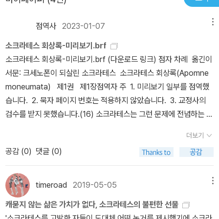
있었다는 것 또한 놀랍다. 앞서 말한 것에 덧붙여 소크라테스는 우선
길 다음 책은 무엇일까? 그런데, 뜻밖에도 크세노폰의 소크라테스 관
성욕과 식욕에 관한 한 가장 자제력이 강한 사람이었다. 그다음 그는
점역사
2023-01-07
메뉴
련 저작이라 흥미로웠다. 어쩌면, 이번 저작은 이후에 출간되었지만
추위와 더위와 온갖 노고를 가장 잘 참고 견뎠다. 그 밖에도 그는 절제
선생은 오래 전에 번역하여, 플라톤 대화편 번역에 가늠자로 삼지 않
소크라테스 회상록-미리보기.brf
가 몸에 배어 아주 조금만 가지고서도 아주 쉽게 만족했다. (2) 그런
았을까? 플라톤의 자상한 배려에도 불구하고 그의 대화편을 따라가
소크라테스 회상록-미리보기.brf (다운로드 링크) 점자 차례 옮긴이
그가 어떻게 다른 사람들을 불경한 자나 범법자나 욕심쟁이나 호색가
다 보면 자연인 소크라테스의 모습은 문득 사라지고 없기 때문이다.
서문: 크세노폰이 되살린 소크라테스 소크라테스 회상록(Apomne
나 일하기 싫어하는 사람으로 만들었겠는가? _ 크세노폰, <소크라테
저 산 저 너머에 걸린 무지개나 그 숲 어디쯤에서 노래하는 파랑새처
moneumata) 제1권 제1장점역자 주 1. 미리보기 일부를 점역했
스 회상록> 제1권 제2장, p21 <소크라테스 회상록>은 철학자이자
럼. 그런데 천병희의 크세노폰 번역은 이번이 처음은 아니다. 오래 전
습니다. 2. 묵자 페이지 번호는 적용하지 않았습니다. 3. 교정사의
역사가, 군인이었던 크세노폰의 강직함과 간결함이 잘 드러나는 작품
에 펴낸(단국대 출판부) 것을 새롭게 다듬어 펴낸 <페르시아 원정기
검수를 받지 못했습니다.(16) 소크라테스는 그런 문제에 전념하는 자
으로 여러 면에서 또다른 소크라테스의 제자인 플라톤(Platon, BCE
>(숲, 2011)가 있다. ‘원정기’에 이어 필자는 번역 출간된 크세노폰의
들을 그렇게 비판했다. 하지만 그 자신은 언제나 인간사에 관해 담론
427~348)의 대화편들과 비교하게 된다. 플라톤의 작품들이 주제
더보기
다른 저작 <키로파에디아 -키루스의 교육>(이은종 옮김, 주영사, 20
하며, 경건이란 무엇이며 불경이란 무엇인가, 아름다움이란 무엇이며
를 향해 치밀하게 계획된 구조로 짜여져 있다면, 크세노폰의 작품은
12)를 읽었다. <페르시아 원정기>도 흥미진진했지만 그 연장선에서
공감 (
0
)
댓글 (0)
추함이란 무엇인가, 정의란 무엇이며 불의란 무엇인가, 절제란 무엇
다소 느슨한 구조로 (플라톤에 비해) 소크라테스의 행적을 살핀다. 만
(저자가 페르시아에 원정 과정에서 취재한 자료를 기반으로) 쓴 <키
이며 광기란 무엇인가, 용기란 무엇이며 비겁이란 무엇인가, 국가는
약, 스승 공자(孔子, BCE 551~479)의 제자 중 말 잘하는 자공(子
로파에디아>는 한 편의 소설(실제로 옮긴이는 소설로 규정했다)처럼
무엇이고 정치가란 무엇인가, 정부는 무엇이며 통치자란 무엇인가,
貢, BCE 520~456?)이 플라톤이라면, 강직한 자로(子路, BCE 5
timeroad
2019-05-05
메뉴
부담 없이 읽혔다. '이 사람 뭐지?' 필자는 크세노폰이 다루는 주제도
그 밖에 그가 보기에 그것을 아는 자는 진실로 훌륭한 사람이고 모르
42~480)에 크세노폰을 비할 수 있을까. (1) 나는 앞서 소크라테스
캐묻지 않는 삶은 가치가 없다, 소크라테스의 불편한 선물
그렇거니와, 그의 글이 가진 독특한 스타일(문체, 기술 방법)에 매료
는 자는 노예라고 불리어 마땅한 다른 주제를 탐구했다.
가 솔선수범하고 대화를 나눔으러써 실제로 제자들을 이롭게 했다고
'소크라테스를 고발한 자들이 도대체 어떤 논거를 제시했기에 소크라
되었다. 크세노폰은 그 시대에 어떻게 ‘작품’인 듯 ‘작품’이 아닌, 사실