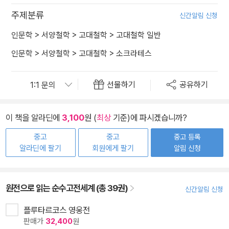
주제분류
신간알림 신청
인문학
>
서양철학
>
고대철학
>
고대철학 일반
인문학
>
서양철학
>
고대철학
>
소크라테스
선물하기
공유하기
이 책을 알라딘에
3,100
원 (
최상
기준)에 파시겠습니까?
중고
중고
중고 등록
알라딘에 팔기
회원에게 팔기
알림 신청
원전으로 읽는 순수고전세계 (총 39권)
신간알림 신청
플루타르코스 영웅전
판매가
32,400
원