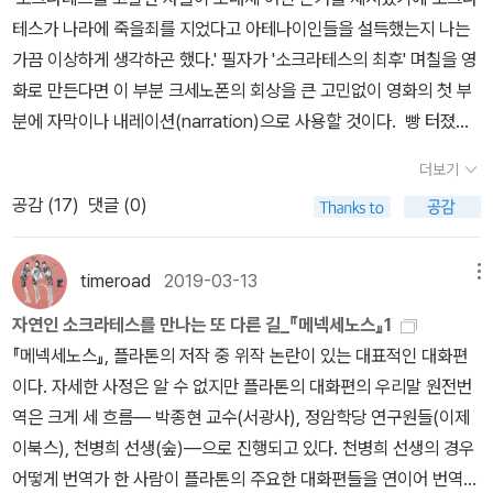
말했는데, 나의 이런 주장을 뒷받침하기 위해 기억나는 대로 그런 일
테스가 나라에 죽을죄를 지었다고 아테나이인들을 설득했는지 나는
과 허구의 경계를 넘나드는 저술을 하였을까? 그 '용기'가 궁금했다.
을 기록하려 한다. 우선 소크라테스가 종교를 대하는 태도는 분명 제
가끔 이상하게 생각하곤 했다.' 필자가 '소크라테스의 최후' 며칠을 영
무엇을 위해? 그 ‘무엇’을 한동안 고민하면서 찾아야 했다. 부제에서
물을 바치거나 조사의 제사를 지내는 등의 일과 관련해 질문하는 사
화로 만든다면 이 부분 크세노폰의 회상을 큰 고민없이 영화의 첫 부
보듯 <키로파에디아>는 일종의 전기로 교육 문제를 다룬다. 한 인물
람들에게 델포이의 퓌티아가 주는 조언과 정확히 일치한다. _ 크세노
분에 자막이나 내레이션(narration)으로 사용할 것이다. 빵 터졌다.
의 혈통, 타고난 자질은 중요하다. 그러나 그가 어떤 교육을 받아 탁월
폰, <소크라테스 회상록> 제1권 제3장, p41 그렇지만, 우리는 '소크
인질이 생존본능이 작동하여 인질범을 옹호하고 그의 심기를 '케어'하
한 지배자가 되었는지, (비록 적성 국가의 위인이라도) 아테나이의 독
라테스의 자로'가 남긴 작품을 통해서 플라톤의 작품에서는 볼 수 없
더보기
게 된다. 이것은 단지 인질극만이 아니라 일상의 여남(女男) 관계에
자들에게 모범을 제시한다. 플라톤 대화편 번역의 가늠자로 '회상
는 소크라테스의 인간적인 면모를 발견한다. 플라톤의 대화편에서 소
공감 (
17
)
댓글 (0)
서 작동되고 있다. 심각한 주제를 다룬 책을 읽다가 말 그대로 '빵 터
록'은 미리 번역되지 않았을까?크세노폰은 그리스에 大퀴로스(페르
크라테스는 용기, 절제, 정의, 국가 등 주로 형이상학적 논의를 펼치
졌다!' 1973년 스웨덴 스톡홀름에서 일어난 인질극에서 유래하는 스
시아, 아카이메니다이 왕조의 시조)의 리더십을 소개하는 것이다. '리
며, 불멸의 영혼과 이데아에 대해 말한다. 독자들이 대화의 주요 내용
톡홀름 증후군의 사례는 거의 인간의 역사와 함께 한 것이 아닌가, 필
더는 따르는 사람을 책임져야 한다'(당연하신 말씀이다), '항상 좋은
timeroad
2019-03-13
메뉴
에 담긴 플라톤의 목소리에 주목하면서, 소크라테스는 구석으로 밀려
자는 그런 근거를 오래된 고전에서 찾고 있다. 어쨌든 『여자는 인질이
리더는 없다'(때론 따르는 사람이 자신을 두려워하게 만들 줄도 알아
난 것이 플라톤 대화편에서의 소크라테스 위상이라면, 크세노폰은 소
자연인 소크라테스를 만나는 또 다른 길_『메넥세노스』1
다』 1장('네 원수를 사랑하라')에서는 '스톡홀름 증후군'을 보이는 인
야 한다) 리더십의 발휘에 필수적인 도구(tool) 중 하나가 '두려움'이
크라테스를 중심에 세운다. 그리고, 여기에서 그는 보이지 않는 관념
『메넥세노스』, 플라톤의 저작 중 위작 논란이 있는 대표적인 대화편
질극의 몇몇 사례를 소개한다. 그리고 후반부에서 '인질 생존을 위한
란다. 국내에서만 1700만 관객을 동원한 영화 <명량>에서 충무공은
과 추상에 대한 논의 대신 일상 생활에서의 도덕에 대해 말하면서 세
이다. 자세한 사정은 알 수 없지만 플라톤의 대화편의 우리말 원전번
행동 원칙'을 다룬다. 심각한 주제를 다룬 책을 읽다가 말 그대로 '빵
전사들의 '두려움'을 이용하는 리더십을 발휘한다. 이처럼 <키로파에
계 4대 성인(聖人)의 모습을 보여준다. (10) 그러자 소크라테스가
역은 크게 세 흐름― 박종현 교수(서광사), 정암학당 연구원들(이제
터졌다!'인질 석방을 위해 노력하는 협상팀에게 인질이 진실을 말하
디아>에서 소개하는 리더십에는 야전의 지휘관이기에 현장에서 터득
말했다. '그래서 네 어머니가 네게 호의를 베풀고, 네가 몸이 아프면
이북스), 천병희 선생(숲)―으로 진행되고 있다. 천병희 선생의 경우
거나 도움이 되리라고 예단할 수 없다. 검찰까지도 (이후 재판정에서)
가능하였을 생생함이 있다. 이이제이(以夷制夷)다. 적진에서 터득
정성껏 돌보고, 네게 필요한 것이 부족하지 않도록 보살필뿐더러, 너
어떻게 번역가 한 사람이 플라톤의 주요한 대화편들을 연이어 번역할
인질이 자신을 가해한 인질범이 합당한 처벌을 받는데 (검찰을) 협력
한 그 나라의 리더십을 자국의 1만 용병들을 탈출시키는데 적용한다.