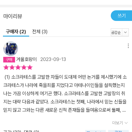
쓰기
마이리뷰
구매자 (2)
전체 (3)
메뉴
겨울호랑이
2023-09-13
(1) 소크라테스를 고발한 자들이 도대체 어떤 논거를 제시했기에 소
크라테스가 나라에 죽을죄를 지었다고 아테나이인들을 설득했는지
나는 가끔 이상하게 여기곤 했다. 소크라테스를 고발한 고발장의 취
지는 대략 다음과 같았다. 소크라테스는 첫째, 나라에서 믿는 신들을
믿지 않고 그와는 다른 새로운 신적 존재들을 들여옴으로써 둘째, 젊
은이들을 타락시키는 불법행위를 저질렀다는 것이다. _ 크세노폰, <
더보기
소크라테스 회상록> 제1권 제1장, p14 <소크라테스의 변론 Apolo