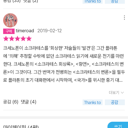
공감 (
33
)
댓글 (2)
gia Sokratous>이 소크라테스(Scrates, BCE 470~399)이 자
신에 대한 변론이라면, 크세노폰 (Xenophon, BCE 428~354?)
의 <소크라테스 회상록 Apomnemoneumata>은 스승 소크라테스
메뉴
의 죽음에 대한 제자의 변론이라 하겠다. 크세노폰은 신들에 대한 불
timeroad
2019-02-12
경(不敬)과 젊은이들을 타락시켰다는 고발장의 주장에 대해 다음과
같은 사실로 반증한다. 평소 신들에 대한 공경에 대한 본인의 말과 평
크세노폰이 소크라테스를 '회상한' 저술들의 '발견'은 그간 플라톤
소 자신에게 엄격한 소크라테스의 생활태도로 볼 때 고발장의 내용은
에 ‘의해’ 추정할 수밖에 없던 소크라테스 읽기에 새로운 전기를 마련
터무니없는 것이라는. (17) 신들을 공경하되 자기 능력 이하로 해서
한다. 크세노폰의 <소크라테스 회상록>, <향연>, <소크라테스의 변
는 안 되네. 그렇게 하는 사람은 신들을 공경하지 않음이 확실하니까.
론>이 그것이다. 그간 번역가 천병희는 <소크라테스의 변론>을 필두
능력껏 신들을 공경하는 사람은 신들이 가장 큰 복을 내려주실 것이
로 플라톤의 초기 대화편에서 시작하여, <국가>를 위시한 중기 대화
라고 자신하고 기대해도 좋네. 가장 큰 복을 줄 수 있는 분들 말고 다
편들, 후기 저작을 대표하는 <법률>에 이르기까지 거의 대부분의 플
른 데서 더 큰복을 기대하는 것도, 그분들을 기쁘게 해드리는 것 말고
더보기
라톤의 대화편들을 원전 번역함으로써 우리나라의 번역사를 ‘새로’
다른 방법으로 더 큰 복을 기대하는 것도 사려 깊지 못한 행동이니까.
공감 (
6
)
댓글 (4)
썼다. 위작 논란에서 자유로운 플라톤의 대화편들 대부분을 한 번역
또한 신들에게 고분고분 복종하지 않는다면 어떻게 그분들을 기쁘게
가가 우리말로 옮겼다는 사실은 그 자체만으로도 놀라운 일이며 새로
해드리겠는가?'_ 크세노폰, <소크라테스 회상록> 제4권 제3장, p21
열린 길이었다. 새로운 번역사를 쓰다, 대부분의 플라톤 대화편을 원
8 (1) 소크라테스가 젊은이들을 타락시킨다는 말에 설득된 사람들이
쓰기
마이페이퍼 (4편)
전번역한 천병희 그런데 궁금했다. 그런 천병희 선생이 우리말로 옮