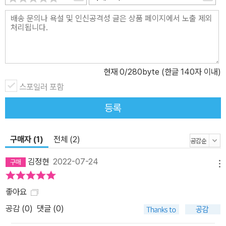
그야말로 농담 반 진담 반이다. 소크라테스도 느긋하고 소탈한 모습
을 보여주고, 자신의 얼굴 생김새를 놓고 거리낌없이 유쾌한 농담을
주고받는다. 그 와중에 소크라테스는 육체적 사랑보다 정신적 사랑이
더 우월함을 설파한다. 크세노폰만의 명료한 문체, 쉬운 앗티케 방언
등은 그리스인들과 로마인들에게 본보기가 되었고, 그의 역사 기술
현재
0
/280byte (한글 140자 이내)
방법은 고대 로마인이 코멘타리(commentarii ‘수기’ ‘회고록’)라고
부르던 저술 형태?이를테면 카이사르의 『갈리아 원정기』?의 효시가
스포일러 포함
된다. 그의 작품은 이소크라테스와 아리스토텔레스에게 영감을 주었
등록
으며, 기원후 1세기의 수사학자 퀸틸리아누스와 수사학자이자 대중
철학자인 디온 크뤼소스토모스 등은 크세노폰을 플라톤과 아리스토
구매자 (1)
전체 (2)
텔레스와 비겨도 손색이 없는 철학자로 보았다. 키케로도 칭찬한 그
의 문체를 통해 인류의 스승 소크라테스와 만날 수 있다.
김정현
2022-07-24
메뉴
좋아요
공감 (
0
)
댓글 (0)