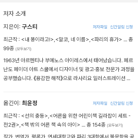
이야기이다.
저자 소개
지은이:
구스티
저자파일
신간알림 신청
최근작 :
<내 똥이라고!>
,
<말코, 네 이름>
,
<파리의 휴가>
… 총
99종
(모두보기)
1963년 아르헨티나 부에노스 아이레스에서 태어났습니다. 페르
난도 페이더 아트 스쿨에서 디자이너 및 광고·홍보 전문가 과정을
공부했습니다. 《용감한 해적》으로 라사리요 일러스트레이션 상
을 받았고, 쓰고 그린 책으로 《회색 아이》 《파리의 휴가》 등이 있
습니다.
옮긴이:
최윤정
저자파일
신간알림 신청
최근작 :
<선의 충동>
,
<어른을 위한 어린이책 길라잡이 세트 -
전2권>
,
<책 밖의 어른 책 속의 아이>
… 총 154종
(모두보기)
작가, 번역가, 평론가. 연세대학교와 파리 3대학에서 불문학을 공