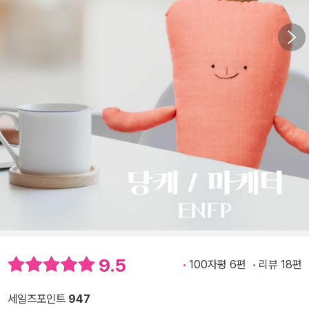
9.5
100자평 6편
리뷰 18편
세일즈포인트
947