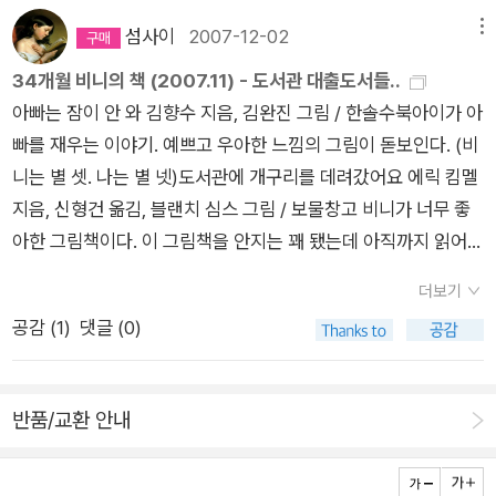
름휴가를 떠나는 장면 - 그 곳의 실체를 알고 얼마나 통쾌했는지
!!! 그 때 처음 [바람의 아이들]을 알게 되었고 [알맹이 그림책] 도
섬사이
2007-12-02
메뉴
점점 눈여겨보게 되었다.이번에 나온 [꼬마 아이를먹을래]도 무
34개월 비니의 책 (2007.11) - 도서관 대출도서들..
척 흥미로울 듯 싶다. 제목에서도 그렇고 책 표지에 보이는 깔끔
아빠는 잠이 안 와 김향수 지음, 김완진 그림 / 한솔수북아이가 아
함과 특유의 익살맞는 꼬마 악어의 모습에서 잘 나타난다.빨리 읽
빠를 재우는 이야기. 예쁘고 우아한 느낌의 그림이 돋보인다. (비
고 싶다. 아이도 기다리지만 어느 새 바람의 아이들과 함께 호흡
니는 별 셋. 나는 별 넷)도서관에 개구리를 데려갔어요 에릭 킴멜
하게 된 나 역시 ^^진짜 동생 프레데릭 스테르 그림, 제랄드 스테
지음, 신형건 옮김, 블랜치 심스 그림 / 보물창고 비니가 너무 좋
르 글, 최윤정 옮김 / 바람의아이들 / 2004년 9월 그래서 어떻게
아한 그림책이다. 이 그림책을 안지는 꽤 됐는데 아직까지 읽어보
됐는데? 제니퍼 달랭플 글 그림, 최윤정 옮김 / 바람의아이들 / 2
질 못했었다. 생각보다 단순하면서도 재밌는 짜임새를 가진 그림
005년 2월 아빠가 해줘! 미쉘 바케스 그림, 나딘 브렝콤므 글, 최
더보기
책이다. 도서관에 온 동물들의 다양한 가지각색의 모습과 상황 묘
윤정 옮김 / 바람의아이들 / 2005년 4월 하나도 안 심심해 마갈
공감 (
1
)
댓글 (0)
사가 재밌다. 비니는 별 다섯, 나도 별 다섯도대체 그 동안 무슨
리 보니올 지음, 최윤정 옮김 / 바람의아이들 / 2006년 1월닭들
일이 일어났을까? 이호백 글 그림 / 재미마주가족들이 모두 집을
이 이상해 브루스 맥밀란 글, 귀넬라 그림, 최윤정 옮김 / 바람의
비운 사이 토끼 한마리가 집안을 돌아다니며 어질러 놓는 이야기.
아이들 / 2007년 2월파리의 휴가 구스티 글 그림, 최윤정 옮김 /
반품/교환 안내
완전범죄(?)를 꿈꾸었으나 집 안 곳곳에 남겨진 배설물들 때문에
바람의아이들 / 2007년 7월머리안 자를 거야! 엘리비아 사바디
토끼가 의심받게 되는.. 정겨운 그림이 펼쳐지지만 뭔가 끌어당기
어 글·그림, 최윤정 옮김 / 바람의아이들 / 2007년 12월꼬마 아