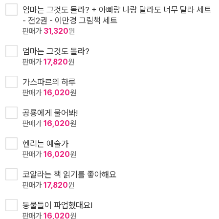
엄마는 그것도 몰라? + 아빠랑 나랑 달라도 너무 달라 세트
- 전2권 - 이만경 그림책 세트
판매가
31,320
원
엄마는 그것도 몰라?
판매가
17,820
원
가스파르의 하루
판매가
16,020
원
공룡에게 물어봐!
판매가
16,020
원
헨리는 예술가
판매가
16,020
원
코알라는 책 읽기를 좋아해요
판매가
17,820
원
동물들이 파업했대요!
판매가
16,020
원