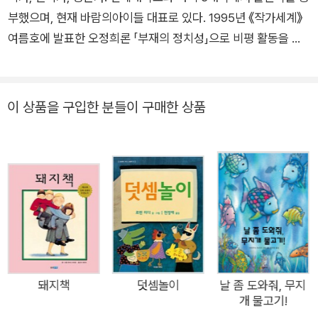
부했으며, 현재 바람의아이들 대표로 있다. 1995년 《작가세계》
여름호에 발표한 오정희론 「부재의 정치성」으로 비평 활동을 시
작했다. 저서로는 에세이 『우호적인 무관심』 『입안에 고인 침묵』,
평론집 『책 밖의 어른 책 속의 아이』 『슬픈 거인』 등이 있다. 번역
서로는 『미래의 책』 『문학과 악』 『미술과 정신분석』 『미켈란젤로
이 상품을 구입한 분들이 구매한 상품
부오나로티』 등의 비평서와 『난 아무것도 먹고 싶지 않아』 『악마
와의 계약』 『스파게티 신드롬』 『딸들이 자라서 엄마가 된다』 『늑
대의 눈』 등 다수의 소설 및 어린이·청소년 도서가 있다. 2010년
프랑스 정부로부터 문화예술 공로훈장을, 2017년 문화체육관광
부 장관 표창을 받았다.
돼지책
덧셈놀이
날 좀 도와줘, 무지
개 물고기!