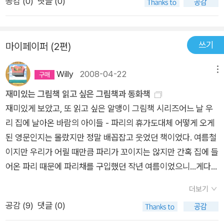
공감 (
0
)
댓글 (0)
쓰기
마이페이퍼 (2편)
Willy
2008-04-22
메뉴
재미있는 그림책 읽고 싶은 그림책과 동화책
재미있게 보았고, 또 읽고 싶은 알맹이 그림책 시리즈어느 날 우
리 집에 날아온 바람의 아이들 - 파리의 휴가도대체 어떻게 오게
된 영문인지는 몰랐지만 정말 배꼽잡고 웃었던 책이었다. 여름철
이지만 우리가 어릴 때만큼 파리가 꼬이지는 않지만 간혹 집에 들
어온 파리 때문에 파리채를 구입했던 작년 여름이었으니...게다가
그냥 파리는 별로 없지만 아파트 저층이라서 그런지 전에 고층에
더보기
살 때보다 초파리가 꼬였다. 아마도 장수풍뎅이를 기른 영향도 있
공감 (
9
)
댓글 (0)
고 하수구에서 올라오는 것 같기도 했고 말이다.그래서 파리가 여