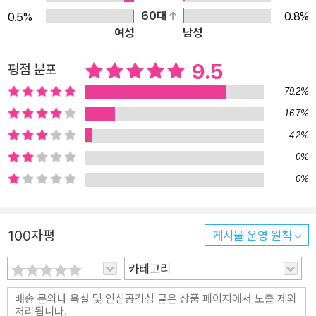
60대
0.8%
0.5%
여성
남성
9.5
평점 분포
79.2%
16.7%
4.2%
0%
0%
100자평
게시물 운영 원칙
카테고리