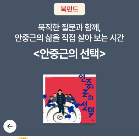
우뚝이 레오 리오니 글 그림, 엄혜숙 옮김 / 마루벌 이 책도 이 달
에 본 그림책 중 성공적인 그림책.레오리오니의 <파랑이와 노랑
이>에 별다른 반응을 보이지 않던 비니가 이 책은 몇 번이나 다
시 읽어달라고 가져왔다. 특별한 재주를 가진 우뚝이와 유머러스
한 결말에 슬쩍 웃음이 나는 그림책. (비니는 별 다섯, 나도 별 다
섯)안에서 안녕 밖에서 안녕 린지 배럿 조지 지음, 이명희 옮김 /
마루벌세밀한 그림이 매력적인 그림책이다. 비니도 좋아라 했다.
집 안에 사는 집쥐와 집 밖에 사는 들쥐가 창문을 사이에 두고 만
나는 그림이 예쁘다. (비니는 별 넷, 나도 별 넷) 토실이와 마법의
콩알 믹 잉크펜 지음, 이다희 옮김 / 비룡소 플랩북이다. 당연히
비니가 좋아했다. 특히 마지막 닭을 찾아내는 그림에서 나뭇잎 두
개를 들추고, 닭의 날개를 들추는 2중 3중의 플랩이 비니의 마음
을 사로잡은 듯 하다. (비니는 별 다섯, 나는 별 넷)안녕, 해리! 바
바라 퍼스 그림, 마틴 워델 글, 노은정 옮김 / 비룡소 느림보 거북
뒤로가
기
이와 누가 친구 해주려나.. 느림에 대한 긍정적인 의식이 반영된