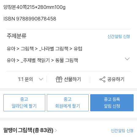
양장본
40쪽
215*280mm
100g
ISBN 9788990878458
주제분류
신간알림 신청
유아
>
그림책
>
_나라별 그림책
>
유럽
유아
>
_주제별 책읽기
>
동물 그림책
선물하기
공유하기
중고
중고
중고 등록
알라딘에 팔기
회원에게 팔기
알림 신청
알맹이 그림책 (총 83권)
신간알림 신청