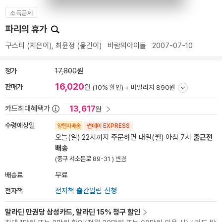
소득공제
파리의 휴가
구스티
(지은이),
최윤정
(옮긴이)
바람의아이들
2007-07-10
정가
17,800원
16,020
판매가
원
(10% 할인) +
마일리지 890원
13,617
카드최대혜택가
원
수령예상일
양탄자배송
썬데이 EXPRESS
오늘(일) 22시까지 주문하면 내일(월) 아침 7시
출근전
배송
(중구 서소문로 89-31 )
변경
배송료
무료
전자책
전자책 출간알림 신청
알라딘 만권당 삼성카드, 알라딘 15% 청구 할인