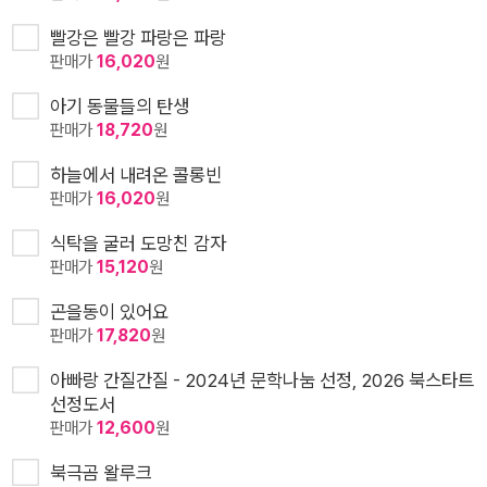
빨강은 빨강 파랑은 파랑
판매가
16,020
원
아기 동물들의 탄생
판매가
18,720
원
하늘에서 내려온 콜롱빈
판매가
16,020
원
식탁을 굴러 도망친 감자
판매가
15,120
원
곤을동이 있어요
판매가
17,820
원
아빠랑 간질간질 - 2024년 문학나눔 선정, 2026 북스타트
선정도서
판매가
12,600
원
북극곰 왈루크