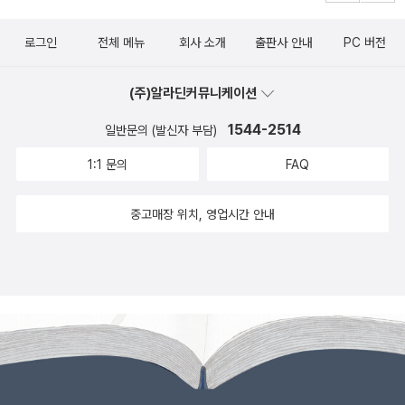
는 힘이 부족한 듯..(비니는 별 둘, 나는 별 셋)또르의 첫 심부름
이를 먹을래 실비안 도니오 글, 도르테 드 몽프레 그림, 최윤정 옮
토리고에 마리 글 그림, 이정선 옮김 / 베틀북수줍음 많고 부끄럼
김 / 바람의아이들 / 2008년 3월
로그인
전체 메뉴
회사 소개
출판사 안내
PC 버전
많이 타는 아기 고슴도치의 심부름 이야기. 그림이 아주 귀엽다.
엄마 심부름으로 할머니댁에 버찌를 사가지고 가다가 친구를 만
(주)알라딘커뮤니케이션
나게 되는 이야기다. 그것도 아주 귀여운 여자 친구를. (비니는 별
1544-2514
넷, 나도 별 넷꼬마 곰과 작은 배 낸시 카펜터 그림, 이브 번팅 글,
일반문의 (발신자 부담)
김서정 옮김 / 웅진주니어(웅진닷컴)아름다운 내용의 그림책이
1:1 문의
FAQ
다. 작은 배를 타며 노는 것을 좋아하던 곰이 점점 자라서 몸집이
커지자 더이상 작은 배를 탈 수 없게 된다. 곰은 작은 배를 다른
중고매장 위치, 영업시간 안내
아기곰에게 선물하는데.. 잔잔한 감동이 전해지는 그림책이었다.
비니가 이 그림책의 맛을 알기엔 아직 어렸던 것 같다. 비니는 별
셋, 나는 별 다섯하늘만큼 땅만큼 무서웠어요 메라 버그만 지음,
윤지영 옮김 / 작은책방비니가 좋아한 그림책이다. 무시무시한
악어가 등장하고 무서움에 떨던 아이들이 용기를 내어 오히려 악
어에게 겁을 주는 이야기. 그 긴장감 도는 스토리가 비니의 마음
을 사로잡았나 보다. (비니는 별 다섯, 나는 별 넷)서서 걷는 악어