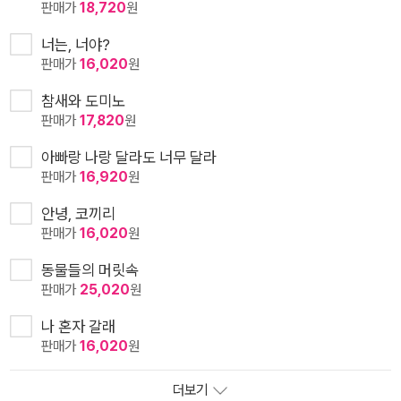
판매가
18,720
원
너는, 너야?
판매가
16,020
원
참새와 도미노
판매가
17,820
원
아빠랑 나랑 달라도 너무 달라
판매가
16,920
원
안녕, 코끼리
판매가
16,020
원
동물들의 머릿속
판매가
25,020
원
나 혼자 갈래
판매가
16,020
원
더보기