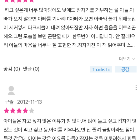
우리 둘째.. 잠자리에 들 때 울지않을 수 있다면.. 얼마나 행복할까요?
하고 싶은게 너무 많아밤에도 낮에도 잠자기를 거부하는 울 아들.아
우리 아이의 마음!! 이 책에서 알려주었으니~ 이제 이 책을 읽어주며
빠가 오지 않으면 아빠를 기다리며아빠가 오면 아빠와 놀기 위해눈밑
편안히 행복한 잠을 잤으면 하는 엄마의 마음도 꼭 느끼게 해주고싶
이 시커멓게 다크서클이 내려 앉아도잠만 자자 하면 울음을 터트리곤
어요!! 큰 딸은 자기가 아기 동물들 재워준다며 이 책을 즐겨보네요^^
해요.그런 모습을 보면 곤란할 때가 한두번이 아니랍니다. 안 잘래!우
이 책 덕분에 즐거운 마음으로 잔다면 행복한 꿈을 꿀 수 있겠죠?? ㅎ
리 아들의 마음을 너무나 잘 표현한 책.잠자기전 이 책 읽어주며 스르
ㅎㅎ
르 스르르 잠들기 기대해봐요. 더놀고 싶어서 밖에 나가고 싶어서잠
더보기
을 자지 않는 친구들을 보니울 아들을 보는 것 같네요. 때론 잠이 안
공감 (
0
)
댓글 (0)
오는 것처럼누워서도 재잘재랄 뒤치럭 거리는 아들덕분에엄마인 저
도 잠을 못잘때가 있는데곰곰이도 그런가봐요.자장자장 아이가 다 재
워줄께 같이 자자.한눈에 확 들어오는 그림과 페이지마다 선명하게
메뉴
칠해진색상들로 아이들의 집중력을 높여주는 그림책이랍니다.잠들기
구슬
2012-11-13
싫은 아이의 마음을 어루 만져주어아이의 마음을 공감해주고 이해해
주어잠이 솔솔 오게 만들어주는 책.이제 매일밤 잠과의 전쟁이 끝났
아이들은 자고 싶지 않은 이유가 참 많다.더 많이 놀고 싶고 갑자기 맛
으면 하는 바램으로자기전 꼭 읽어주는 책이 되었답니다. 바나나가
있는 것이 먹고 싶고 등.아이를 키우다보면 난 졸려 금방이라도 잠이
먹고 싶어서,밖에 나가고 싶어서,밤이 무서워서 잠자기 싫어하는 친
들것 같은데 아이는 갖은 이유를 다들어잠자는 것을 미루려해서 힘들