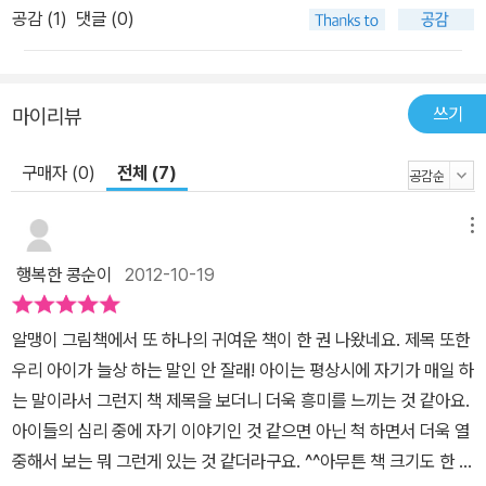
공감 (
1
)
댓글 (0)
자리에서 부드럽게 읽어 주며 ‘감정 코칭’도 겸할 수 있다. 한편 이 책
의 표지에는 아동문학에 익숙한 독자들이라면 반가워할 이름이 둘이
나 등장한다. 동화작가 이경혜와 아동문학평론가 최윤정이 그들인데,
각각 글과 그림을 나누어 맡아 이 작고 귀여운 아기용 그림책을 만들
쓰기
마이리뷰
어 냈다. 『어느 날 내가 죽었습니다』를 비롯해 한동안 청소년문학에
구매자 (0)
전체 (7)
전력을 기울였던 이경혜는 앞서 『행복한 학교』를 발표하는 등 이제
그림책에 관심을 쏟고 있는 듯하다. 아마도 얼마 전 손자를 본 할머니
로서 그림책을 새삼 눈여겨보게 된 것 같다. 90년대 이후 우리나라
메뉴
어린이 책이 발전하는 데 ‘엄마 작가’들이 큰 역할을 했던 역사를 생각
행복한 콩순이
2012-10-19
해 본다면 이제 슬슬 할머니 작가들의 활약이 기대되는 시점이다. 아
동문학평론가인 최윤정이 그림을 그렸다는 것도 뜻밖의 즐거움인데
알맹이 그림책에서 또 하나의 귀여운 책이 한 권 나왔네요. 제목 또한
그간 본인의 에세이에서 직접 그린 크로키나 일러스트를 선보여 왔다
우리 아이가 늘상 하는 말인 안 잘래! 아이는 평상시에 자기가 매일 하
는 점을 감안해보면 고개가 끄덕여 진다. 색의 기본인 빨주노초파남
는 말이라서 그런지 책 제목을 보더니 더욱 흥미를 느끼는 것 같아요.
보를 바탕으로 색감을 조절한 그림들은 아기들이 색을 익히는데 도움
아이들의 심리 중에 자기 이야기인 것 같으면 아닌 척 하면서 더욱 열
을 주고, 엄마 품에 꼭 안겨 책을 읽을 아기들에게 절로 포근하고 따뜻
중해서 보는 뭐 그런게 있는 것 같더라구요. ^^아무튼 책 크기도 한 손
한 느낌을 전달해준다. 수성 파스텔을 사용하여 화려하면서도 부드러