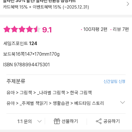
알라딘 30% 할인! 알라딘 만권당 삼성카드
카드혜택 15% + 이벤트혜택 15% (~2025.12.31)
9.1
100자평 2편
리뷰 7편
세일즈포인트
124
보드북
16쪽
147*170mm
170g
ISBN 9788994475301
주제분류
신간알림 신청
유아
>
그림책
>
_나라별 그림책
>
한국 그림책
유아
>
_주제별 책읽기
>
생활습관
>
베드타임 스토리
선물하기
공유하기