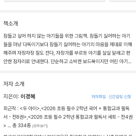
책소개
잠들고 싶어 하지 않는 아기들을 위한 그림책. 잠들기 싫어하는 아기
들을 마냥 다독이기보다 잠들기 싫어하는 아기의 마음을 제대로 이해
해주며 자장자장 잘도 잔다, 자장가를 부르듯 아기를 살살 달래고 편
안한 잠자리로 안내한다. 단순하고 소박한 보드북이지만 어린 아기가
자기 자신과 타인의 감정을 적절히 이해하기 위한 첫 단추를 꿰는 데
도 도움이 된다. 매일 밤, 잠자리에서 부드럽게 읽어 주며 ‘감정 코
저자 소개
칭’도 겸할 수 있다.
지은이:
이경혜
저자파일
신간알림 신청
최근작 :
<두 아이>
,
<2026 초등 필수 2학년 국어 + 통합교과 필독
서 - 전8권>
,
<2026 초등 필수 2학년 통합교과 필독서 세트 - 전4권
>
… 총 334종
(모두보기)