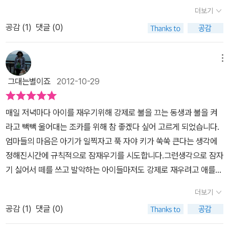
에 쏙 들어오는 아담한 사이즈에다가 가벼워서 항상 휴대해도 되겠더
운 느낌을 표현한 섬세한 배려들이 보다 쉽게 아이들의 눈길을 끌 것
더보기
라구요. 물론 잠 잘 때 많이 읽어주실테니까 이 방 저 방으로 들고 왔
이다. 아기가 밤마다 잠을 안 자 고민인 엄마부터 잠자리에서 아기와
공감 (
1
)
댓글 (0)
다갔다 아주 편하겠죠. 우리 딸 아이도 왜 이리 저녁만 되면 더욱 쌩
좀 더 친밀한 정서 교류를 꿈꾸는 엄마들까지 두루 만족시킬 만한 그
쌩해지는 건지 도통 자려고 하질 않는답니다. 어떻게 하면 조금 더 놀
림책이다.
고 잘까 꼭 궁리하는 녀석처럼 보일 때도 있답니다. 아이들이 왜 안 자
메뉴
려고 할까? 이 물음에 대해 그다지 심각하게 고민해 본적이 없는데
그대는별이죠
2012-10-29
이 책을 통해서 아이들의 마음을 이해할 수 있게 된 것 같아요. 저는
그냥 아이들이 안 자려고 하는 건 더 놀고 싶기 때문이라고만 늘상 생
매일 저녁마다 아이를 재우기위해 강제로 불을 끄는 동생과 불을 켜
각해왔는데 이 책을 보니 더 놀고 싶은 것 말고도 먹고 싶고, 밖에 나
라고 빽빽 울어대는 조카를 위해 참 좋겠다 싶어 고르게 되었습니다.
가고 싶고, 잠이 안 오고, 무섭고 등등... 여러가지 이유가 있더라구요.
엄마들의 마음은 아기가 일찍자고 푹 자야 키가 쑥쑥 큰다는 생각에
아이의 이러한 마음을 잘 헤아리지 못하고 그저 자라고만 했던 것 같
정해진시간에 규칙적으로 잠재우기를 시도합니다.그런생각으로 잠자
아서 저를 돌아보게 되었답니다. 간신히 아이를 달래고 불을 끄고 누
기 싫어서 떼를 쓰고 발악하는 아이들마저도 강제로 재우려고 애를
워있으면 얼마 지나지 않아 아이가 '엄마, 나 잠이 안 와'라는 이야기
쓰죠.너무 이쁜동화 '안잘래'는 그런 아이의 마음을 참 잘 읽어주네요.
를 많이 하는데 그저 핑계겠거니 하고 말았는데 정말 잠이 오지 않아
더보기
한장 한장 넘겨가며, 과연 난 한번이라도 이렇게 아이의 마음을 보듬
서 그럴 수도 있겠단 생각도 해보게 됩니다. 책은 무척이나 얇고 작은
공감 (
1
)
댓글 (0)
어 앉아준적이 있던가.자기 싫은 아이의 마음을 읽어주기 보다는, 내
데 그 속에 들어있는 간결한 문장들을 통해서 많은 생각을 해보게 합
생각데로 '자야한다'는 것만 강요하며 밀어부치지는 않았던가.하면서