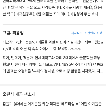
한국외국어대학교에서 불어교육을 전공하고 문화일보 신춘문예로 등
단 후 많은 책의 글을 쓰고 번역했습니다. 《새를 사랑한 새장》, 《행복
한 학교》, 《흑설공주》, 《말 더듬는 꼬마 마녀》, 《심청이 무슨 효녀
야?》 등의 책을 썼고, 마리 도를레앙의 그림책 《어떤 약속》, 《우리의
오두막》을 비롯 《모든 게 선물이야》, 《뉴욕에 나타난 곰》, 《거꾸로
그림:
최윤정
저자파일
신간알림 신청
앉으라고?》, 《세상 끝에 있는 너에게》 등 300여 권의 그림책을 우리
말로 옮겼습니다.
최근작 :
<선의 충동>
,
<어른을 위한 어린이책 길라잡이 세트 - 전2권
>
,
<책 밖의 어른 책 속의 아이>
… 총 154종
(모두보기)
작가, 번역가, 평론가. 연세대학교와 파리 3대학에서 불문학을 공부
했으며, 현재 바람의아이들 대표로 있다. 1995년 《작가세계》 여름호
에 발표한 오정희론 「부재의 정치성」으로 비평 활동을 시작했다. 저서
로는 에세이 『우호적인 무관심』 『입안에 고인 침묵』, 평론집 『책 밖의
어른 책 속의 아이』 『슬픈 거인』 등이 있다. 번역서로는 『미래의 책』
『문학과 악』 『미술과 정신분석』 『미켈란젤로 부오나로티』 등의 비평
출판사 제공 책소개
서와 『난 아무것도 먹고 싶지 않아』 『악마와의 계약』 『스파게티 신드
잠들기 싫어하는 아기들을 위한 색다른 ‘베드타임 북’ 어린 아기들을
롬』 『딸들이 자라서 엄마가 된다』 『늑대의 눈』 등 다수의 소설 및 어