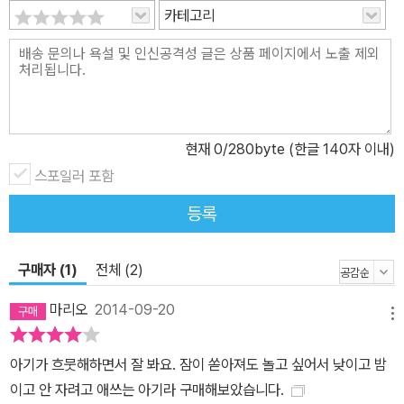
카테고리
는 건 아기가 아니라 이 깜찍한 친구들이다. 그리고 “코코야, 엄마 보
고 싶어? 코 자고 내일 엄마한테 가자.” 하며 타이르는 사람은 놀랍게
도 엄마가 아니다. “아가가 재워 줄게” 하는 잔잔한 목소리의 주인공
은 다름 아닌 아기다. 엄마가 읽어 줘야 하는 아기용 그림책이지만 책
속에서 들려오는 목소리의 주인공이 실제 잠들기 싫어하는 아기라는
점에서 『안 잘래!』는 이중으로 감정 이입을 하고 있는 셈이다. 아기는
현재
0
/280byte (한글 140자 이내)
자기 마음을 동물인형들에게 투사하고, 엄마는 잠자고 싶지 않은 아
스포일러 포함
기의 마음을 차근차근 읽어 준다. 그러고 나면 엄마의 다정한 토닥거
등록
림은 아기의 마음에 가닿고, 아기는 인형들 이름을 차례로 불러 놓고
“아가가 재워 줄게” 하며 스스로를 납득시키는 것이다. 이 사랑스러
운 ‘베드타임 북’을 백퍼센트 활용하기 위한 방법으로 “아가가 재워
구매자 (1)
전체 (2)
줄게” 부분에 아이의 이름을 넣어 읽어 주는 것도 좋겠다. 아기를 토
마리오
2014-09-20
닥이며 “예지가 재워 줄게” 하고 반복해서 읽어 주다 보면, “안 잘래!”
메뉴
삐죽이던 아이의 마음도 사르르 녹아버리지 않을까. 단순하고 소박한
아기가 흐뭇해하면서 잘 봐요. 잠이 쏟아져도 놀고 싶어서 낮이고 밤
보드북이지만 어린 아기가 자기 자신과 타인의 감정을 적절히 이해하
이고 안 자려고 애쓰는 아기라 구매해보았습니다.
기 위한 첫 단추를 꿰는 데도 도움이 된다고 볼 수 있겠다. 매일 밤, 잠