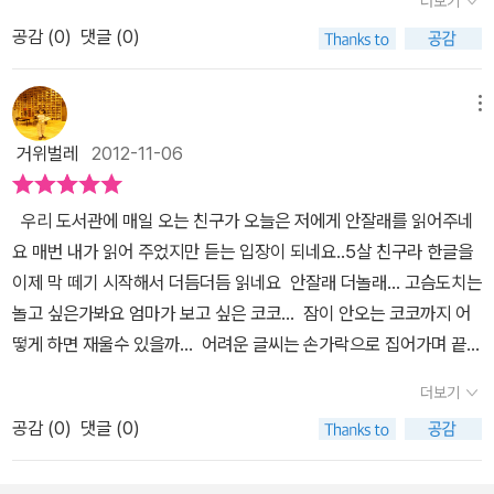
더보기
한 이유를 내세우며 잠투정하는 아이에게자기 싫어하는 마음을 이야
공감 (
0
)
댓글 (0)
기 해주고 다독여 주니깐자기도 읽는다며 옹앙옹알 하는데 귀여워요
잠잘때 마다 여러번 반복해 읽어주고 있어요잠들기 힘든 아이들의 마
음을 엄마도 이해할 수 있어서 좋은것 같아요
메뉴
거위벌레
2012-11-06
우리 도서관에 매일 오는 친구가 오늘은 저에게 안잘래를 읽어주네
요 매번 내가 읽어 주었지만 듣는 입장이 되네요..5살 친구라 한글을
이제 막 떼기 시작해서 더듬더듬 읽네요 안잘래 더놀래... 고슴도치는
놀고 싶은가봐요 엄마가 보고 싶은 코코... 잠이 안오는 코코까지 어
떻게 하면 재울수 있을까... 어려운 글씨는 손가락으로 집어가며 끝까
지 읽어준 예쁜 친구...말배우는 아기들에게 좋은 책이랍니다...파스텔
더보기
색감의 동물들도 너무 예쁘구요
공감 (
0
)
댓글 (0)