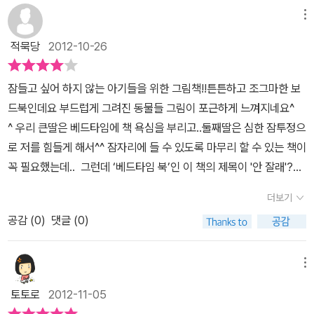
니다. 아이에게 읽어주면서 엄마들은 아이의 마음을 이해할 수 있을
제자신을 돌아보았습니다.많은 엄마들이 아이들을 잘 키우는것이 어
메뉴
거란 생각이 듭니다. 우리 아이도 이렇게나 하고 싶은게 많고 이유가
떤것인지에 대한 방법적인 측면에서 착각하는것이 바로 이 지점이 아
많았구나 하면서 말이죠. 잠들기 싫은 마음을 이해하고 재워준다고
적묵당
2012-10-26
닐까싶습니다.오직 자신의 생각데로만 옳고 그름을 판단하다보면, 이
하니 아이가 편안해 하는 것 같더라구요. 정말 엄마들이 아이들의 마
미 아이는 (상대는) 저만큼 튕겨져 나가 있다는 거지요.내 마음, 내 감
음을 잘 이해하고 헤아려주는 일이 중요한 것 같다는 생각을 이 책을
잠들고 싶어 하지 않는 아기들을 위한 그림책!!튼튼하고 조그마한 보
정이 소중하듯이 아이의 마음을 인정하고 받아들이고 충분히 안아주
통해 다시 해보게 되었답니다. 이젠 아이와 이 책을 읽으면서 밤마다
드북인데요 부드럽게 그려진 동물들 그림이 포근하게 느껴지네요^
는것이 가장 중요한 육아법이 아닌가 생각해봅니다.누구야, 더 놀고
편안하게 잠들 수 있을 것 같은 예감이 팍팍 듭니다. 여행지에서 자고
^ 우리 큰딸은 베드타임에 책 욕심을 부리고..둘째딸은 심한 잠투정으
싶어? 밖에 나가고싶어? 바나나먹고싶어? 하면서 마음을 읽어주고
올때나 할머니 댁에서 자고 올때도 항상 챙겨가서 밤마다 잠들기 전
로 저를 힘들게 해서^^ 잠자리에 들 수 있도록 마무리 할 수 있는 책이
코 자고 내일놀자. 코자고 내일 먹자. 코자고 내일 나가자 하면서 따뜻
에 읽어줘야겠네요.
꼭 필요했는데.. 그런데 ‘베드타임 북’인 이 책의 제목이 '안 잘래'??
하게 구스르는 대화법속엔명령이나 권위는 없습니다.저의 육아경험
제목만 보고는 이상하단 생각이 들었어요^^하지만 책을 보고서는 잠
에 비춰 저뿐만아니라 아가들을 키우는 엄마들이 많이 배우고 연습해
더보기
들기 싫어하는 아기의 마음을 알려주는 것임을 알 수 있었죠 “안 잘
야될 부분이 아닌가 싶습니다.알맹이 그림책은 늘 느끼는 거지만, 아
공감 (
0
)
댓글 (0)
래, 더 놀래!” “더 놀고 싶어? 코 자고 내일 놀자”'아가가 재워 줄게'라
이들이 물고빨면서 책을 장난감삼아 놀수있도록 빳빳한 하드보드 처
는 글이 비슷하게 반복되는데요아가 대신에 우리 아이 이름을 넣어
리에 날카로운 모서리를 궁글림 해놓은 배려가 출판사측의 아이사랑
읽어주었더니아이가 자기 손으로 동물 그림을 토닥토닥 정말 재워주
메뉴
이 그대로 전해집니다.따뜻한 색감처리도 그렇지만, 짧은 대화체 문
네요^^ 엄마가 강요보다 아이의 마음을 읽어 주고 이해해 주는 것!!엄
장속에 서로에 대한 따뜻한 배려가 그대로 녹아있어 읽을수록 기분좋
토토로
2012-11-05
마의 매 번 듣는 잔소리보다 훨씬 효과적이겠어요^^ 잠투정 엄청하는
아지는 책입니다.