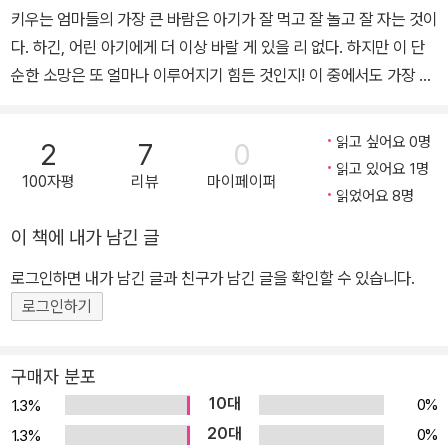
키우는 엄마들의 가장 큰 바람은 아기가 잘 먹고 잘 놀고 잘 자는 것이
린이·청소년 도서가 있다. 2010년 프랑스 정부로부터 문화예술 공로
다. 하긴, 어린 아기에게 더 이상 바랄 게 있을 리 없다. 하지만 이 단
훈장을, 2017년 문화체육관광부 장관 표창을 받았다.
순한 소망은 또 얼마나 이루어지기 힘든 것인지! 이 중에서도 가장 어
렵고 난처한 문제는 단연 잠이다. 밤낮이 뒤바뀐다거나 밤만 되면 한
시간씩 반드시 울고 잔다는 아기들 이야기를 듣노라면 그 아기의 엄
읽고 싶어요 0명
2
7
0
마들이 가련해 보일 지경이다. 아기들도 낯선 세상에 적응을 하느라
읽고 있어요 1명
100자평
리뷰
마이페이퍼
그럴 테지만 대체 잠자는 일이 왜 그리 어려울까 싶기도 하다. 그런데
읽었어요 8명
아기가 돌이 지나고 어느 정도 생활습관이 잡히고 나면 또 다른 문제
이 책에 내가 남긴 글
가 시작된다. 밤은 자꾸 깊어 가는데 도무지 잠들고 싶어 하지 않는다
는 것. 아가야, 엄마도 잠 좀 자자! 이경혜 글, 최윤정 그림의 『안 잘
로그인하면 내가 남긴 글과 친구가 남긴 글을 확인할 수 있습니다.
래!』는 바로 그 잠들고 싶어 하지 않는 아기들을 위한 그림책이다. 일
로그인하기
종의 ‘베드타임 북’인 만큼 자장자장 잘도 잔다, 자장가를 부르듯 아기
를 살살 달래고 편안한 잠자리로 안내하기 위한 목적이 분명하다. 그
구매자 분포
런데 이 책의 독특한 점은 잠들기 싫어하는 아기들을 마냥 다독이기
10대
0%
1.3%
보다 잠들기 싫어하는 아기의 마음을 제대로 이해해 준다는 것이다.
20대
0%
1.3%
아기들이 “안 잘래!” 하고 고집 피우는 이유는? 더 놀고 싶어서다. 그