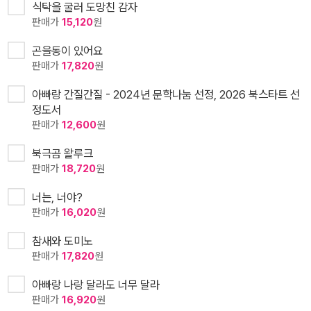
식탁을 굴러 도망친 감자
판매가
15,120
원
곤을동이 있어요
판매가
17,820
원
아빠랑 간질간질 - 2024년 문학나눔 선정, 2026 북스타트 선
정도서
판매가
12,600
원
북극곰 왈루크
판매가
18,720
원
너는, 너야?
판매가
16,020
원
참새와 도미노
판매가
17,820
원
아빠랑 나랑 달라도 너무 달라
판매가
16,920
원