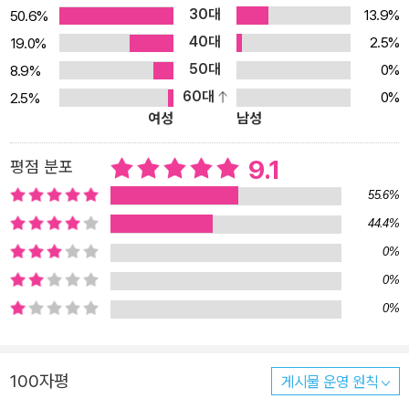
30대
13.9%
50.6%
렇다면 “안 돼! 지금은 잘 시간이야.” 하기보다는 “더 놀고 싶어? 코
40대
자고 내일 놀자.”라고 말하는 편이 낫다. 어린 아기에게 내일이란 굉
2.5%
19.0%
장히 막연한 약속이겠지만 엄마가 다정한 목소리로 마음을 읽어 주고
50대
0%
8.9%
이해해 준다면 그것만으로도 안심이 되고 엄마를 믿고 싶어질 테니
60대
0%
2.5%
여성
남성
까. 바나나가 먹고 싶어서, 밖에 나가고 싶어서, 엄마가 보고 싶어서,
잠이 안 와서, 깜깜한 밤이 무서워서 등등 아기가 자고 싶지 않은 이유
9.1
평점 분포
는 한두 가지가 아니다. 그럴 때마다 엄마가 아기 마음을 척척 읽어 내
고 내일을 약속해 주면 아기는 그제야 하품이 나오고 눈꺼풀이 무거
55.6%
워지며 기꺼이 잠 속으로 빠져들고 싶어진다. 아기는 엄마 하기 나름
44.4%
이라는 만고불변의 진실! 아기와 엄마의 행복한 잠자리를 위하여 이
0%
귀여운 그림책에서는 책장을 넘길 때마다 “안 잘래!” 하고 떼쓰는 고
0%
집불통의 목소리가 반복이 되며 뒤를 이어 “더 놀고 싶어? 코 자고 내
0%
일 놀자. 재워 줄게.” 하는 차분한 대답이 따라붙는다. 그런데 매 화면
마다 등장하는 인물은 아기가 아니라 아기가 즐겨 갖고 놈 직한 동물
인형들이다. 이 인형들은 저마다 붕붕이, 모모, 삐삐 등과 같은 봉제인
100자평
게시물 운영 원칙
형다운 이름을 갖고 있는데 자세히 들여다보면 “안 잘래!” 하고 떼쓰