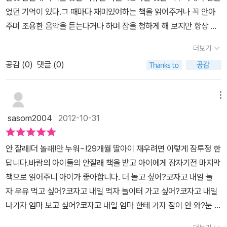
구들을 차례로 만나보아요.하지만 결국 자장자장 모두 같이 잠이 들
었던 기억이 있다.그 때마다 재미있어하는 책을 읽어주거나 꼭 안아
었지요.아들아~너도 이제 자야지~~~^^
주며 조용한 음악을 듣는다거나 하며 잠을 청하게 해 보지만 항상 잠
이 드는 것은 아이보다 내가 먼저였던 것 같다.반복 어구 사용과 눈에
더보기
익숙한 그림들이 아이들의 호기심을 충족할 수 있을 것 같다.붕붕이
공감 (
0
)
댓글 (0)
도 모모도 삐삐도 코코도곰곰이도 뿌뿌도 꾸꾸도 아기도 함께 꿈나라
로 가서 예쁜 꿈꾸기를~
메뉴
sasom2004
2012-10-31
안 잘래!더 놀래!안 누워~!29개월 딸아이 재우려면 이렇게 잠투정 한
답니다.바람의 아이들의 안잘래 책을 받고 아이에게 잠자기전 마지막
책으로 읽어주니 아이가 좋아합니다. 더 놀고 싶어?코자고 내일 놀
자 우유 먹고 싶어?코자고 내일 먹자 놀이터 가고 싶어?코자고 내일
나가자 엄마 보고 싶어?코자고 내일 엄마 한테 가자 잠이 안 와?눈 감
으면 잠이 올거야 깜깜하니까 무서워?이리와 안아줄께 이렇게 다양