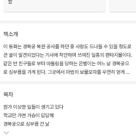
합
책소개
이 동화는 경복궁 복원 공사를 하던 중 사람도 드나들 수 있을 정도로
큰 굴이 발견되었다는 기사에 착안하며 쓰여진 일종의 판타지물이다.
같은 반 친구들로 부터 따돌림을 당하는 은별이는 어느 날 경복궁으
로 심부름을 가게 된다. 그곳에서 마법의 보물모자를 우연히 얻게 되
어 모자를 쓰고 경복궁 마루 밑, 소인들이 사는 세계 안으로 들어가게
된다.
목차
작가는 어린 시절 경복궁에 처음 갔을때의 감동 그리고 그 후 경복궁
뭔가 이상한 일들이 생기고 있다
을 여러 번 찾으면서 느끼고 보았던 것을 바탕으로 이 동화를 창작했
학교만 가면 가슴이 답답해
다고 한다. 특히 화려한 단청이나 기둥, 처마보다도 시커먼 마루 밑을
경복궁으로 심부름 간 날
보며 상상을 키워나갔다.