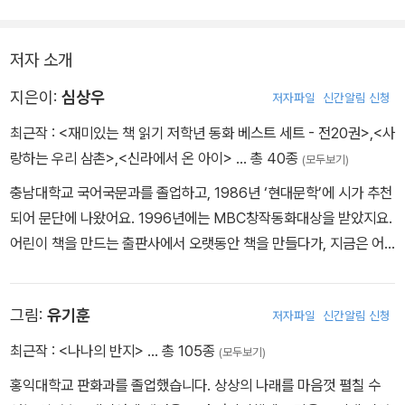
다른 나라의 숱한 침략 속에서 짓밟히고 불태워지는 엄청난 고통의
저자 소개
날들을 견뎌 내고 지금도 우리 앞에 굳건히 서 있는 민족의 보물 경복
궁, 그 안에서 살아가는 작지만 당당한 사람들, 그리고 주인공인 은별
지은이:
심상우
저자파일
신간알림 신청
이의 이야기를 통해 쓰러져도 다시 일어서서 매일매일 새로운 날을
최근작 :
<재미있는 책 읽기 저학년 동화 베스트 세트 - 전20권>
,
<사
열어가는 지혜와 용기를 어린이 독자들에게 가르쳐주고 있는 책이다.
랑하는 우리 삼촌>
,
<신라에서 온 아이>
… 총 40종
(모두보기)
충남대학교 국어국문과를 졸업하고, 1986년 ‘현대문학’에 시가 추천
되어 문단에 나왔어요. 1996년에는 MBC창작동화대상을 받았지요.
어린이 책을 만드는 출판사에서 오랫동안 책을 만들다가, 지금은 어
린이를 위한 글을 쓰고 있어요. 옛이야기를 품고 있는 곳을 거닐거나
그 주변에 피어난 풀, 꽃을 바라보는 것을 좋아하지요. 그동안 지은 책
그림:
유기훈
저자파일
신간알림 신청
으로는 《경복궁 마루 밑》《사랑하는 우리 삼촌》《내 친구의 집은 어디
인가?》《종소리가 에밀레 에밀레》《슬픈 미루나무》《코끼리가 탈출했
최근작 :
<나나의 반지>
… 총 105종
(모두보기)
다》《심상우 동화선집》들이 있어요. 블로그 : http://blog.daum.ne
홍익대학교 판화과를 졸업했습니다. 상상의 나래를 마음껏 펼칠 수
t/sswwss