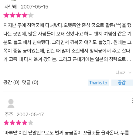
된다. 그런 은별이에게 경복궁 마루 밑 세상이 가르쳐 준 것은 무엇일
사브레
2007-05-15
까. - 마루 밑 세상 - 놀랍게도 그 세상은 우리 조상들의 삶을 닮았다.
농사지어 먹을 것을 마련하고, 옷감을 짜서 입을 것을 마련하고, 함
지지난 주에 창덕궁에 다녀왔다.오랫동안 중심 궁으로 활동(^^)을 했
께 더불어 살면서 끈끈한 공동체 의식을 갖고 있다. 이들은 외세의 침
다는 곳인데, 많은 사람들이 오래 살았다고 하니 왠지 여염집 같은 기
입에 어떻게 대처할 것인가. - 경복궁 - 은별이의 아빠는 경복궁 관리
분도 들고 해서 친숙했다. 그러면서 경복궁 얘기도 들었다. 원래는 그
인. 이 궁궐을 누구보다 사랑하고, 누구보다 잘 알고 있는 아빠가 들려
쪽이 중심 궁이었는데, 전란 때 많이 소실돼서 창덕궁에서 주로 살다
주는 경복궁의 역사와 조상의 삶은 어떠할까. [경복궁 마루 밑]은 위
가 고종 때 다시 옮겨 갔다는. 그리고 근대기에는 일본의 침략으로 참
의 세가지 이야기를 잘 엮었다. 따로 떼어놓더라도 한 이야기가 동화
많이고 고생을 했다는.(현재 광화문은 원래 모습을 되살리기 위해 공
하나로 만들어질 수 있을만큼 독립적인 소재일 수 있는데도 무리없이
더보기
사 중이다.)경복궁은 한 두어 번 가 본 거 같은데, 갈 때마다 약간은 무
엮었다. 덕분에 독자는 상상력을 마음껏 발휘하며 자신의 모습도 돌
공감 (
0
)
댓글 (0)
겁다는 생각을 했었다. 지금까지 몰랐는데, 무겁고 슬픈 경복궁의 역
아볼 수 있는 기회를 갖는다. 이제 경복궁에 가면 경복궁 마루 밑을
사 때문은 아니었을까...<경복궁 마루 밑>은 경복궁 밑에 손가락만큼
열심히 들여다 볼 것이다. 혹시 그 안에 있을지 모르는 누군가가 열심
작은 사람들이 오랫동안 살고 있었다는 상상에서 시작된다. 그 옛날
메뉴
히 밖을 쳐다보고 있다면 인사라도 나눠야 하니까......
경복궁이 지어졌을 때부터 지금까지 살아온 작은 사람들은 역사의 증
주주
2007-05-17
인이라고 할 수 있을 테다. 주인공인 은별이는 좀 유약한 애인데, 학교
에서 같은 반 남자아이 셋에게 괴롭힘을 당하고 있다. 주변 친구들도
‘마루밑’이란 낱말만으로도 벌써 궁금증이 꼬물꼬물 올라온다. 무릎
두려움에 은별이를 외면한다. 참으로 갑갑한 생활일 게다. 경복궁 관