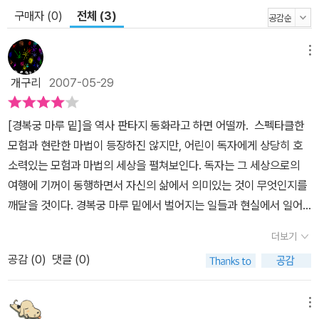
구매자 (0)
전체 (3)
메뉴
개구리
2007-05-29
[경복궁 마루 밑]을 역사 판타지 동화라고 하면 어떨까. 스펙타클한
모험과 현란한 마법이 등장하진 않지만, 어린이 독자에게 상당히 호
소력있는 모험과 마법의 세상을 펼쳐보인다. 독자는 그 세상으로의
여행에 기꺼이 동행하면서 자신의 삶에서 의미있는 것이 무엇인지를
깨달을 것이다. 경복궁 마루 밑에서 벌어지는 일들과 현실에서 일어
나고 있는 일들이, 그리고 상상과 실제가 어우러지면서, 역사와 오늘
더보기
이 어우러지면서, 참 많은 이야기를 참 재미있게 풀어냈다. - 왕따 -
공감 (
0
)
댓글 (0)
은별이는 학교에서 왕따를 당하고 있다. 하지만 누구에게도 그 사실
을 털어놓지 못하고 속으로만 끙끙 앓고 있는 여린 소년. 단짝 친구도,
반 친구들도 은별이를 외면하니 소년은 갈수록 점점 더 웅크리게만
메뉴