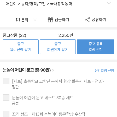
어린이
>
동화/명작/고전
>
국내창작동화
선물하기
공유하기
중고상품 (22)
2,250원
중고
중고
중고 등록
알라딘에 팔기
회원에게 팔기
알림 신청
눈높이 어린이 문고 (총 98권)
신간알림 신청
[세트] 초등학교 고학년 문해력 향상 필독서 세트 - 전3권
절판
눈높이 어린이 문고 베스트 30종 세트
품절
꼬리 빵즈 - 제13회 눈높이아동문학상 수상작