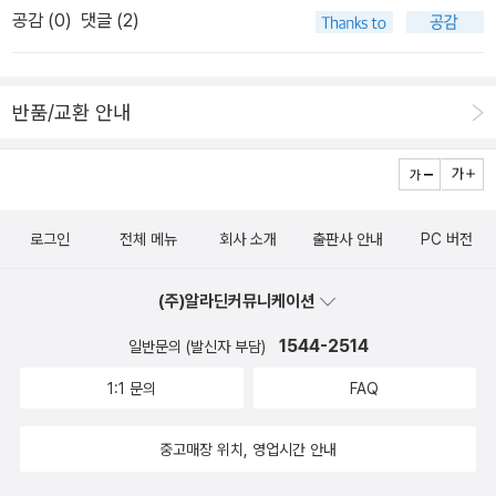
은 국곡의 세월을 온 몸으로 견디며 지켜봐 온 경복궁의 모습 같기도
공감 (
0
)
댓글 (2)
하다. 허물어지고 다시 일어나기를 반복하며 그 웅장한 모습에 슬픔
을 가득 머금고 있을 것을 생각하니 새삼 가슴이 아프다. 투투 종족과
경복궁의 이런 사연을 알게 되며 우리의 은별이도 훌쩍 자라난다. 이
반품/교환 안내
제 라이언 삼총사 따위에 비굴해지지 않는다. 수호천사를 자처하던
쿠쿠와 투투가 떠났지만 당당해진 모습 속에 쿠쿠와 투투는 이미 은
별이와 하나가 되어 있었다. 이번 주말엔 아이들 데리고 경복궁에 다
녀와야겠다. 엉덩이 치켜들고 마루 밑도 한번 들여다 봐야지. 혹시 작
로그인
전체 메뉴
회사 소개
출판사 안내
PC 버전
은 새 같은 것이 포르르.. 뛰어 들어가는지.
(주)알라딘커뮤니케이션
1544-2514
일반문의 (발신자 부담)
1:1 문의
FAQ
중고매장 위치, 영업시간 안내