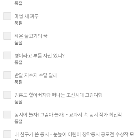
품절
마법 새 찌루
품절
작은 물고기의 꿈
품절
형이라고 부를 자신 있니?
품절
반달 저수지 수달 달래
품절
김홍도 할아버지랑 떠나는 조선시대 그림여행
품절
동시야 놀자! 그림아 놀자! - 교과서 속 동시 작가 최신작
품절
내 친구가 쓴 동시 - 눈높이 어린이 창작동시 공모전 수상작 모