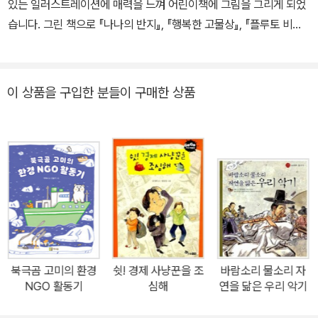
있는 일러스트레이션에 매력을 느껴 어린이책에 그림을 그리게 되었
습니다. 그린 책으로 『나나의 반지』, 『행복한 고물상』, 『플루토 비밀
결사대』, 『펄루, 세상을 바꾸다』, 『비밀의 동굴』, 『사라진 고래들의 비
밀』, 『새틴 강가에서』, 『정의를 찾는 소녀』, 『이상이 일상이 되도록 상
상하라』 등이 있습니다.
이 상품을 구입한 분들이 구매한 상품
북극곰 고미의 환경
쉿! 경제 사냥꾼을 조
바람소리 물소리 자
NGO 활동기
심해
연을 닮은 우리 악기