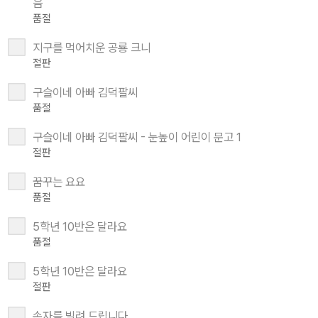
음
품절
지구를 먹어치운 공룡 크니
절판
구슬이네 아빠 김덕팔씨
품절
구슬이네 아빠 김덕팔씨 - 눈높이 어린이 문고 1
절판
꿈꾸는 요요
품절
5학년 10반은 달라요
품절
5학년 10반은 달라요
절판
손자를 빌려 드립니다