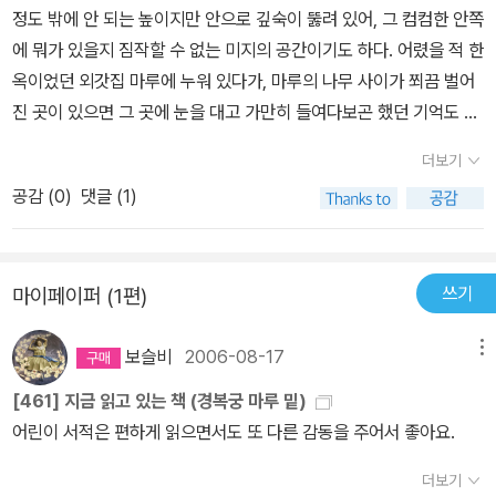
정도 밖에 안 되는 높이지만 안으로 깊숙이 뚫려 있어, 그 컴컴한 안쪽
리인으로 일하는 아빠 심부름으로 경복궁에 갔던 은별이는 작은 종족
에 뭐가 있을지 짐작할 수 없는 미지의 공간이기도 하다. 어렸을 적 한
의 쿠쿠를 만난다. 은별이는 쿠쿠에게 바깥 세계에 대해 알려 주고, 쿠
옥이었던 외갓집 마루에 누워 있다가, 마루의 나무 사이가 쬐끔 벌어
쿠는 은별이에게 경복궁 마루 밑 지하 세계와 경복궁의 역사를 알려
진 곳이 있으면 그 곳에 눈을 대고 가만히 들여다보곤 했던 기억도 난
준다. 들쥐들의 습격을 받는 지하 세계를 쿠쿠를 도와 함께 지키며 은
다. 그런데 보통 마루도 아니고 ‘경복궁의 마루밑’이라니 뭔가 특별한
별이는 용기도 조금씩 되찾게 된다.책에는 경복궁의 역사나 모습 등
더보기
일이 벌어질 것 같다. 경복궁을 관람하는 사람들치고 머리를 거꾸로
이 꽤나 세세하게 드러나 있다. 가끔은 그 설명이 너무 직접적이다라
공감 (
0
)
댓글 (1)
하고 마루 밑을 들여다 본 사람이 있을까? 주인공 은별이는 친구들에
는 느낌도 들었지만, 전반적으로 이야기와 잘 어우러졌다. 글의 마지
게 괴롭힘을 당하는 나약한 아이다. 라이언 삼총사에게 이유 없이 당
막, 쿠쿠와 종족들은 살기 힘든 경복궁을 떠나 다른 곳으로 간다. 언젠
하면서도 말 한마디 못 한다. ‘미친개 삼총사’라고 빈정대지만 마음속
가 다시 돌아올 거라는 말을 남기고. 다시 경복궁에 가면 더 자세히 볼
쓰기
마이페이퍼 (1편)
으로만 외칠 뿐 감히 입밖으로 내뱉는 건 상상도 못할 일이다. 그러다
것이 생겼다. 용같이 생긴 지붕도 좋고, 지붕 끝에 놓여진 재미있는 어
우연히 경복궁에 갔다가 쿠쿠와 투투라는 작은 사람들을 만나게 되
처구니들도 좋지만, 마루 밑도 한번 자세히 봐 둬야지. 거기 새처럼 생
보슬비
2006-08-17
메뉴
고, 그들의 종족들을 알게 되면서 차츰 용기있는 아이로 변해간다. 또
긴 무언가가 빨리 지나가지는 않는지, 조그만 곡식 자루들이 보이지
그들에게 듣게 되는 경복궁에 얽힌 역사 이야기도 작은 은별이의 가
[461] 지금 읽고 있는 책 (경복궁 마루 밑)
는 않는지 잘 살펴야겠다. 쿠쿠는 경복궁 복원이 끝나야 돌아올까?
슴을 타오르게 한다. 쿠쿠네 종족들이 쥐떼들의 침입을 받으면서도
어린이 서적은 편하게 읽으면서도 또 다른 감동을 주어서 좋아요.
끝까지 굴복하지 않고 맞서 싸우는 모습은 무수히 외세의 침략을 받
더보기
으면서도 꿋꿋하게 맥을 이어 온 우리의 역사와 다르지 않다. 또 그 많