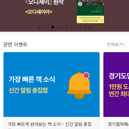
관련 이벤트
전체보기
가장 빠르게 받아보는 책 소식 - 신간 알림 총집
경기컬처패스