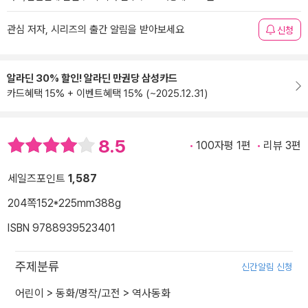
관심 저자, 시리즈의 출간 알림을 받아보세요
신청
알라딘 30% 할인! 알라딘 만권당 삼성카드
카드혜택 15% + 이벤트혜택 15% (~2025.12.31)
8.5
100자평 1편
리뷰 3편
세일즈포인트
1,587
204쪽
152*225mm
388g
ISBN 9788939523401
주제분류
신간알림 신청
어린이
>
동화/명작/고전
>
역사동화