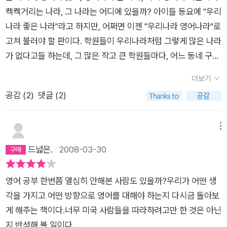
켁켁거리는 나라, 그 나라는 어디에 있을까? 아이들 동요에 "우리
나라 좋은 나라"라고 하지만, 어쩌면 이젠 "우리나라 영어나라"로
고쳐 불러야 할 판이다. 학원들이 우리나라처럼 그렇게 많은 나라
가 없다고들 하는데, 그 많은 작고 큰 학원들마다, 어느 동네 구석
에 처박힌 보습학원에서까지도 파란눈의 원어민 영어선생이 존
더보기
재하는 나라 또한 우리나라밖에 없을 것이다. 결국 우리나라는 영
공감 (
2
)
댓글 (2)
어가 대세다. 영어를 해야 장차 먹고사는 일에 지장이 없다는 소
릴까? 그렇다면 장차 나는 굶어 죽고야 말 것이다.98년 복거일로
촉발된 영어공용어화 논쟁이 아니었을지라도 그간의 경향은 영
메뉴
어의 중요성이 점점 더 강조되어 왔다. 특히나 2000년 이후 거의
드넓은.
2008-03-30
대부분의 대학에서 졸업인증이란 제도하에 영어를 못하면 졸업
을 못하게 만들었다. 우리나라에 유학온 외국인들이 흔히 우리나
영어 공부 한번쯤 열심히 안해본 사람도 있을까?우리가 어떤 생
라처럼 대학 졸업이 쉬운 나라가 없다고들 하지만, 우리나라 대학
각을 가지고 어떤 방향으로 영어를 대해야 하는지 다시금 돌아보
생들에겐 그 말이 그렇게 사실만은 아니다. 왜냐? 영어가 많은 학
게 해주는 책이다.너무 미국 사람들을 따라하려고만 한 것은 아닌
생들의 졸업에 제동을 걸기때문이다. 대학 나올려면 제 전공은 둘
지 반성해 볼 일이다.