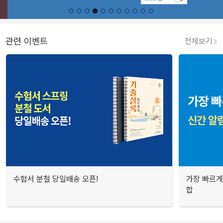
관련 이벤트
전체보기
수험서 분철 당일배송 오픈!
가장 빠르게
합