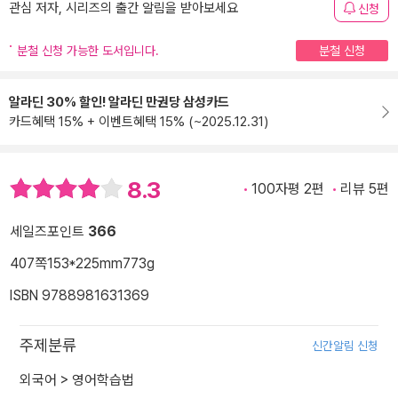
관심 저자, 시리즈의 출간 알림을 받아보세요
신청
분철 신청 가능한 도서입니다.
분철 신청
알라딘 30% 할인! 알라딘 만권당 삼성카드
카드혜택 15% + 이벤트혜택 15% (~2025.12.31)
8.3
100자평 2편
리뷰 5편
세일즈포인트
366
407쪽
153*225mm
773g
ISBN 9788981631369
주제분류
신간알림 신청
외국어
>
영어학습법