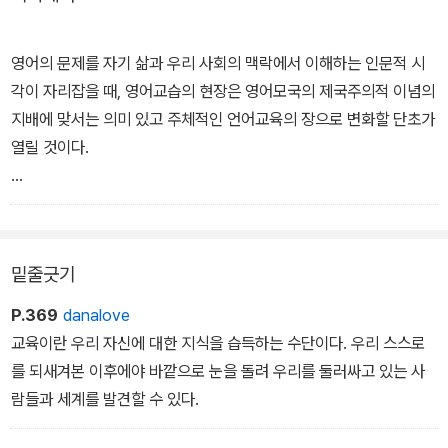
영어의 문제를 자기 삶과 우리 사회의 맥락에서 이해하는 인문적 시
각이 자리잡을 때, 영어교습의 현장은 영어모국의 제국주의적 이념의
지배에 맞서는 의미 있고 주체적인 언어교육의 장으로 변화할 단초가
열릴 것이다.
여기에는 언어를 도구나 기술의 차원만이 아니라 창조의 과정이자 역
사와 정치가 실려 있는 사회적 장소로 바라보는 시각이 기본이 되어
야 한다. 즉 어느 때부다도 영어 선생들의 주체적이고 의식적인 역할
밑줄긋기
이 필요한 국면인 것이다.-p40 중에서
P.369
danalove
영어가 세계 여러 지역에서 공용화론으로 이어지기까지는 영어는 곧
교육이란 우리 자신에 대한 지식을 습득하는 수단이다. 우리 스스로
과학적 진보 혹은 발전적 근대를 수반한다는 신념이 크게 작용한다.
를 되새겨본 이후에야 바깥으로 눈을 돌려 우리를 둘러싸고 있는 사
그러나 앞서 보았듯 영어가 상징하는 과학적 진보 혹은 발전적 근대
람들과 세계를 발견할 수 있다.
가 말 그대로 상징이라는 차원을 뛰어넘어 실제적인 차원에서 그 내