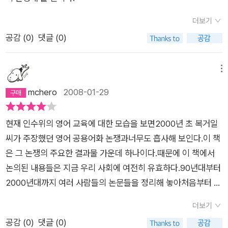
째치고 영어라도 좀 해야 된다는 얘긴데, 대학 졸업장이 목숨같던
이 나라는 이제 영어에 제 목숨이 달린 나라가 되어가고 있다. 아
더보기
니 돼버렸다.대학가의 아침은 여전히 활달해 보인다. 그 중에서도
공감 (
0
)
댓글 (0)
가장 활발한 사람들이 있다. 아침 수업에 바쁜 걸음을 총총히 옮
기는 학생들에게 재빨리 전단지를 건내어 주는 이들이 바로 그들
메뉴
이다. 그 전단지의 열의 아홉은 토익, 토플 강좌 안내지다. 대학들
mchero
2008-01-29
은 현수막과 대자보와 포스터들로 넘쳐난다. 그것들 다섯 건너 하
나씩도 바로 이것들이다. 우리나라 모든 대학생들의 제1전공은
어쩌면 영어라고 해야 맞는 말인 것 아닌지 모를 정도다. 우리나
현재 인수위의 영어 교육에 대한 모습을 보면2000년 초 복거일
라 대학이 이 정도니, 대학만 바라보는 중고생들이야 오죽하겠는
씨가 주장했던 영어 공용어화 논쟁과너무도 흡사해 보인다.이 책
가? 아니 초등학교도 가지 않은 어린아이들까지도 영어학원은
은 그 논쟁의 주요한 결과물 가운데 하나이다.때문에 이 책에서
필수코스가 되어버렸다. 결국 "우리나라 영어나라"라는 등식은
논의된 내용들은 지금 우리 사회에 여전히 유효하다.90년대부터
항등식이다.대한민국은 단일민족이니, 단일어를 사용하느니 하
2000년대까지 여러 사람들의 논문들을 정리해 놓아처음부터 끝
면서 민족의식을 고취시키지만, 역설적이게도 영어에 대해서는
까지 일관된 내용을 전달하지는 않지만현재의 상황을 다른 측면
더보기
우리의 단일어인 '한국어'보다 그 위상이 높다. 이게 무슨 민족적
에서 바라보게 만들어줄 중요한 텍스트 임에는 틀림없다.지금 우
공감 (
0
)
댓글 (0)
각성의 문제니, 개탄할 노릇이니 할 계제는 아니지만, 영어만 유
리에게 가장 중요한 것은 유창한 외국어 사용인가?