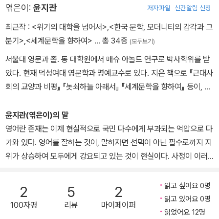
엮은이:
윤지관
저자파일
신간알림 신청
최근작 :
<위기의 대학을 넘어서>
,
<한국 문학, 모더니티의 감각과 그
분기>
,
<세계문학을 향하여>
… 총 34종
(모두보기)
서울대 영문과 졸. 동 대학원에서 매슈 아놀드 연구로 박사학위를 받
았다. 현재 덕성여대 영문학과 명예교수로 있다. 지은 책으로 『근대사
회의 교양과 비평』 『놋쇠하늘 아래서』 『세계문학을 향하여』 등이, 옮
긴 책으로 『현대문학이론의 조류』 『오만과 편견』(공역) 『이성과 감
성』 『노생거 사원』 『톨스토이냐 도스토예프스키냐』 등이 있다.
윤지관(엮은이)의 말
영어란 존재는 이제 현실적으로 국민 다수에게 부과되는 억압으로 다
가와 있다. 영어를 잘하는 것이, 말하자면 선택이 아닌 필수로까지 지
위가 상승하여 모두에게 강요되고 있는 것이 현실이다. 사정이 이러
하니, 그냥 대세를 따르자는 것만으로는 부족하다.
읽고 싶어요 0명
2
5
2
도대체 영어가 무엇이기에 우리한테 이런 시련을 안기는 것인지, 도
읽고 있어요 0명
100자평
리뷰
마이페이퍼
대체 우리에게 영어가 무엇인지, 영어가 중요한 것이 엄연한 사실이
읽었어요 12명