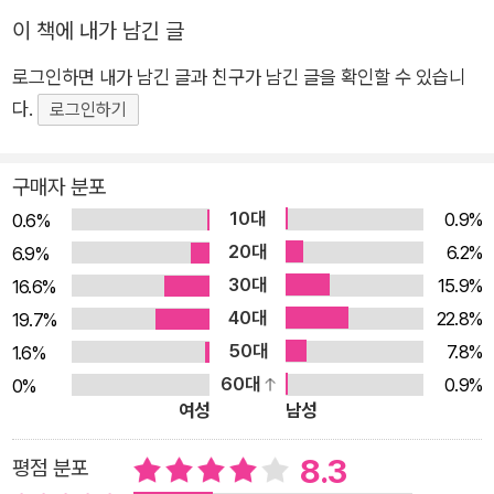
라면 그것을 어떻게 대하고 공부하는 것이 옳은지, 한마디로 영어의
이 책에 내가 남긴 글
자리를 우리의 입장에서 성찰해 보는 것이 중요한 국면이 되었다고
편자는 생각한다.
로그인하면 내가 남긴 글과 친구가 남긴 글을 확인할 수 있습니
다.
로그인하기
구매자 분포
10대
0.9%
0.6%
20대
6.2%
6.9%
30대
15.9%
16.6%
40대
22.8%
19.7%
50대
7.8%
1.6%
60대
0.9%
0%
여성
남성
8.3
평점 분포