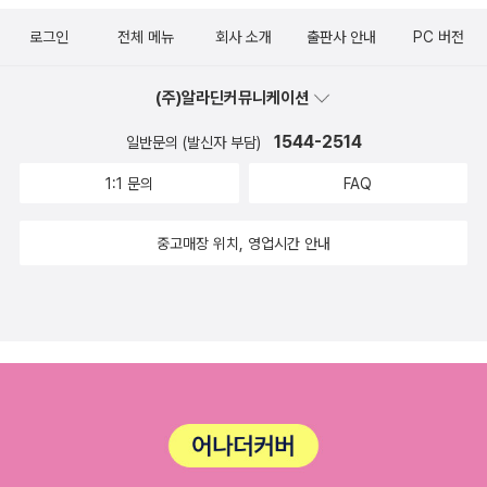
후, 구한말과 일제시기를 거치면서 나타난 다양한 관련 사례를 통
언어를 사용하고 있다. 그래서 저들이 이런 일을 시작하였으니 앞
점들, 나아가 영어회화만을 강조하는 우리나라 영어교육의 문제
해 한국 근현대의 풍경과 역사상을 제시한다.(...) 조선의 영어 도
로그인
전체 메뉴
회사 소개
출판사 안내
PC 버전
으로 마음만 먹으면 해내지 못할 일이 없을 것이다. 자, 우리가 가
점들을 설득력 있게 비판하고 있다는 점에서 이 책은 영어 문제에
입과 관련해서는 교육사 차원에서 몇 편의 논문이 이미 있었다.
서 저들의 언어를 혼잡하게 하여 서로 알아듣지 못하게 하자.” 여
대한 어느 정도의 해답들을 제시해 주고 있다.기실 나는 영어 한
그러나 이 책은 최근 디지털 DB로 구축된 원전 자료들을 검색한
(주)알라딘커뮤니케이션
호와가 언어를 혼잡하게 하자, 사람들은 서로 소통하지 못해서 사
마디 제대로 못 하지만, 현재 영어가 내 앞길에 지장을 줄 가능성
후 한국 근현대논문을 참고하여, ‘영어’라는 키워드로 두 권의 한
1544-2514
방으로 흩어져 살게 되었다. 이것이 언어의 기원에 대한, 좀 더 구
일반문의 (발신자 부담)
은 앞으로도 극히 적어 보인다. 우리나라 수십 수만의 대학생들이
국 근대 풍경을 재현하였다.' 영어에 대한 한국인의 복잡한(때론
체적으로는 언어 다양성의 기원에 대한 이야기다. “지구상에는
1:1 문의
FAQ
졸업을 해서 영어를 밥줄로해서 살아갈까 하는 것은 여전히 의문
착잡한) 정서가 새겨진 풍경이기도 할 듯싶다. 한창 영어 공용어
왜 이렇게 많은 언어들이 생겨났을까?”라는 의문에 나름대로 답
이지만, 그리 많은 이들이 영어때문에 밥 먹고 사는데 지장이 없
론이 문제될 때 나온 <영어, 내 마음의 식민지>(당대, 2007)도
해 주는 이 이야기에 따르면, 인류의 역사는 바벨탑 이전과 그 이
중고매장 위치, 영업시간 안내
을 것이다. 너무 성급한 예단일지 모르지만, 지금의 영어에 대한
나란히 읽어봄직하다.역사분야의 책으론 이성무 전 국사편찬위
후로 구분될 수 있다. 적어도 언어에 관한 한 말이다. ‘바벨탑 이
이 대단한 열성들은 너무 많이 지나친 것이 아닐까? 어쨌거나 우
원회 위원장의 <선비 평전>(글항아리, 2011)도 최근에 구한 책
전’이란 모든 인류가 단 하나의 언어, 하나의 ‘보편 언어’를 통해
리는 영어를 배우긴 배워야 할 것이다. 그런 점에서 더글라스 루
이다. 조선사도 읽어볼까 하는 마음에 몇달 전 아주 두툼한 <이
서로 소통할 수 있었던 시대를 말한다. 그리고 ‘바벨탑 이후’란 인
미스의 마지막 말은 우리에게 시사하는 바가 크다. 그의 말을 옮
성무의 조선왕조사>(수막새, 2011)을 구한 적이 있어서 같은 저
간의 오만에 대한 신의 징벌이 있은 뒤, 너무도 많은 언어들이 생
기며 자판의 두들김을 마치고자 한다."영어공부 자체가 추종적
자의 책이 눈에 들어왔다. 조선조 선비에 관한 이야기로는 백승종
겨나서 서로 소통할 수 없게 된 시대를 뜻한다. 물론 언어의 다양
태도에서 자유의 도구로 변화될 때, 일본인들이 느끼는 그 모든
의 <정조와 불량선비 강이천>(푸른역사, 2011)이 평판이 좋은
성은 어느 한순간에 발생한 것이 아니라 오랜 시간 동안 이루어진
영어에 대한 '특별한 어려움들'이 정말이지 마치 안개가 걷히듯
책이다.3. 철학김형철 교수가 고른 철학서는 앤드루 커노한의 <
언어적 변화의 산물이다. 그 결과 인류는 불행해졌을까? 서로 말
사라지게 될 것이다. 백인선생들만을 고용하는 외국어학원들에
종교의 바깥에서 의미를 찾다>(필로소픽, 2011)이다. '삶이 종말