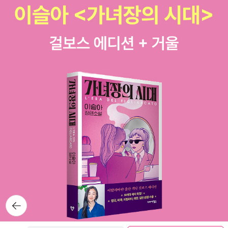
이 통하지 않아서 오해와 반목이 빚어질 수밖에 없었다면 그렇다
대해서는 보이콧운동이 전개되어야 한다. 영어를 공부하고자 하
을 고하게 되어 있다는 사실도 우리의 삶을 무의미하게 만들지 못
고 말할 수도 있겠다. 이른바 ‘바벨탑 이후’에 인간의 언어는 분화
는 일본인들은 서로들 앞장서서 동남아시아 사람들과 스터디그
한다. ‘신이 없는 세상이 반드시 허무할 필요가 있는가?’ 이 질문
에 분화를 거듭하였고, 현재 지구상에는 최소로 잡아도 5,000개
룹을 조직하여 아시아의 문화와 역사와 정치 그리고 아시아적 표
의 포스를 느껴보는 경험을 권한다'고 추천자는 적었다. 책은 같
가량의 언어가 제1언어로 사용되고 있다. 한 공동체 내에서 여러
현을 반영하는 새로운 아시아판 영어를 창출해야 한다. 그리하여
은 출판사에서 나오는 '인생의 의미' 시리즈의 하나인데, <빅 퀘
언어가 공용되는 것을 ‘다언어적 상황’이라고 한다면, 현재의 지
만약 아시아를 방문하는 미국인들이 이 새로운 아시아판 영어를
스천>(필로소픽, 2011)이 첫 권이었다. 공역자의 한 사람인 이윤
구 공동체 또는 지구촌은 그러한 상황의 전형적인 사례다. 아니,
제대로 못 알아듣겠다고 투덜거리게 된다면 그때는 외국어학원
의 <굿바이 카뮈>가 근간 예정으로 다섯번째 책이 되는 듯싶다.
인류가 살아온 세계는 언제나 ‘다언어적 세계’였다. 우리가 여기
에 나가야 할 사람이 바로 그들이 될 것이다."
요즘 눈에 띄는 경향은 철학자들의 시읽기인데, 강신주의 <철학
서 갖게 되는 의문은 이런 것이다. 이러한 다언어적 상황에서 ‘보
적 시읽기> 시리즈에 이어서 베스트셀러 <철학카페에서 문학읽
편성’을 추구하는 세계시민주의, 혹은 세계주의의 이상은 어떻게
기>(웅진지식하우스, 2006)의 저자 김용규의 <철학카페에서
실현될 수 있을까? 이 문제를 먼저 고민했던 폴란드의 한 안과 의
시읽기>(웅진지식하우스, 2011)도 이달의 읽을 만한 책으로 꼽
사의 이야기는 참고할 만하다. 세계어 - 에스페란토의 탄생 폴란
아본다. 한층 여유롭고 능숙해진 저자의 말솜씨 덕에'철학카페에
드의 옛 도시 비알리스토크에 자멘호프(1859~1917)라는 유태
서 시읽기'라기보다는 '철학레스토랑에서 시 요리하기'로 읽힌다.
계 안과 의사가 살았다. 그가 태어난 비알리스토크에는 러시아
4. 정치/사회마인섭 교수의 추천서는 캐스 R. 선스타인의 <우리
인, 폴란드 인, 게르만 인 그리고 히브리 인의 4개 민족이 살고 있
뒤로가
는 왜 극단에 끌리는가>(프리뷰,2011)이다. 집단극단화 혹은 집
었는데, 각기 다른 언어를 사용했기에 서로 사이가 좋지 않았다.
기
단사고의 문제를 다룬 책으로' 저자는 이 상식에 어긋나는 듯하면
자멘호프는 이러한 다언어적 상황이 인간을 서로 분리시키고 적