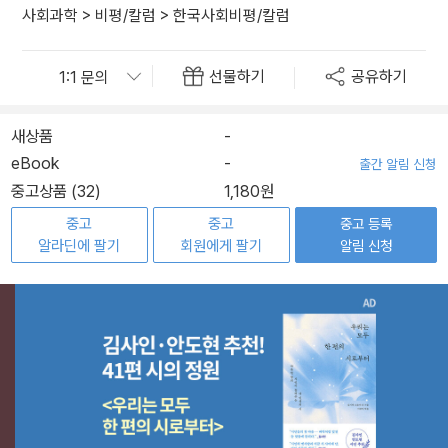
사회과학
>
비평/칼럼
>
한국사회비평/칼럼
선물하기
공유하기
새상품
-
eBook
-
출간 알림 신청
중고상품 (32)
1,180원
중고
중고
중고 등록
알라딘에 팔기
회원에게 팔기
알림 신청