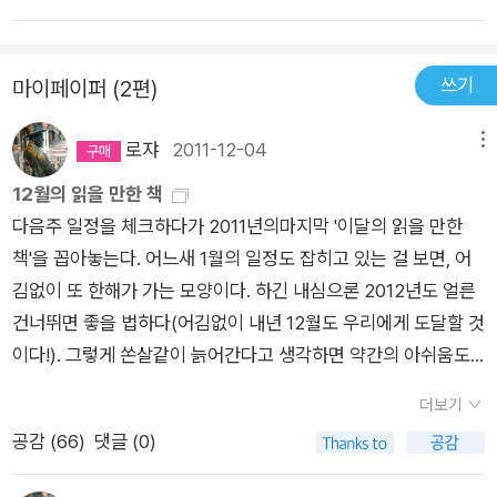
달리 고취되는 이 현상에는 무언가 비합리적 요소가 내재해 있는
것만은 사실이다. 왜 우리나라는 이토록 영어에 열광, 아니 광분
쓰기
마이페이퍼 (2편)
하는 것일까? 그 궁금증들을 조금 풀어볼 수 있는 것이 이 책 『영
어, 내 마음의 식민주의』다.이 책은 영어와 영어교육 및 영어공용
로쟈
2011-12-04
메뉴
어화 논쟁에 대한 그 간의 여러 영어전문가들의 논고들을 모은 책
이다. 그 논고들은 멀게는 90년대에 발표된 것들로부터, 가깝게
12월의 읽을 만한 책
는 2000년대 초반에 이르는 시기에 발표된 것들이지만, 최근의
다음주 일정을 체크하다가 2011년의마지막 '이달의 읽을 만한
'영어' 문제, 즉 영어교육의 부실과 영어공용어화 주장의 부각들
책'을 꼽아놓는다. 어느새 1월의 일정도 잡히고 있는 걸 보면, 어
에 대한 비판의 논지를 중심으로 모인 것들이다.우리나라에서의
김없이 또 한해가 가는 모양이다. 하긴 내심으론 2012년도 얼른
영어교육의 역사를 가늠해보면서, 현재의 이런 영어 현상이 이르
건너뛰면 좋을 법하다(어김없이 내년 12월도 우리에게 도달할 것
기까지의 근원을 탐색하는 글이 있는가 하면, 어느 노영문학자의
이다!). 그렇게 쏜살같이 늙어간다고 생각하면 약간의 아쉬움도
영어교육에 대한 비판적 경험적 성찰도 담겨져 있다. 『경제성장
없진 않지만...1. 문학김미현 교수가 고른 문학서는 김훈의 <흑산
더보기
이 안 되면 우리는 풍요롭지 못한 것인가』란 책으로 유명한 더글
>(학고재, 2011)이다. 이건 뭐 더 설명이 필요하지 않는 작품이
공감 (
66
)
댓글 (0)
라스 루미스의 '영어회화'에 대한 비판적 논고도 있고, 1997년
다. 그래도 옮기자면 '<흑산>은 우리의 기대를 두 번 배반하는
『국어라는 사상』으로 일본의 산토리학예상을 수상한 이연숙의
소설이다. 좀 더 유명한 정약용이라는 인물이 아니라 그의 형 정