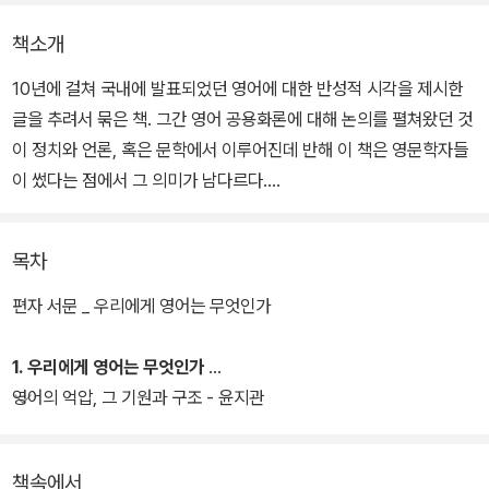
책소개
10년에 걸쳐 국내에 발표되었던 영어에 대한 반성적 시각을 제시한
글을 추려서 묶은 책. 그간 영어 공용화론에 대해 논의를 펼쳐왔던 것
이 정치와 언론, 혹은 문학에서 이루어진데 반해 이 책은 영문학자들
이 썼다는 점에서 그 의미가 남다르다.
크게 3부로 구성되어 있으며 1부 '우리에게 영어는 무엇인가'는 영어
목차
가 우리 사회에서 어떻게 이해되어 왔고 또 이해되어야 하는지를 다
루고 있고, 2부 '영어, 어떻게 배우고 가르쳐야 하나'는 영어교육과 그
편자 서문 _ 우리에게 영어는 무엇인가
방향에 대한 논의를 모았다. 마지막 3부 '영어의 지배, 어떻게 대응할
것인가'는 세계화와 더불어 영어의 지배가 강화되는 현실에서 한국과
1. 우리에게 영어는 무엇인가
같은 소수언어권의 대응이 어떠해야 하는가를 모색하는 글들을 모았
영어의 억압, 그 기원과 구조 - 윤지관
다.
책속에서