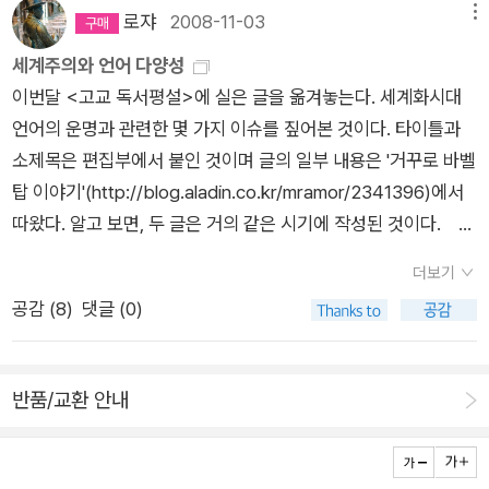
"일본의 영어공용어화론"의 전개를 논한 글에 이르기까지 여러
약전을 주인공으로 한 소설이라는 점과, 주인공인 정약전조차도
로쟈
2008-11-03
메뉴
영어학자, 영문학자들의 글들이 수록되어 있다. 이 논고들은 다양
비중이 크지 않다는 점이다. 정약전이 사학죄인(邪學罪人) 즉
세계주의와 언어 다양성
한 제재들을 다루고 있지만, 전체가 하나의 문제, 곧 우리 안에 내
천주교도였기에 흑산으로 유배를 가서 <자산어보>를 쓰기까지
이번달 <고교 독서평설>에 실은 글을 옮겨놓는다. 세계화시대
재된 신식민주의적, 혹 제국주의적, 이데올로기적 '영어'의 문제
의 이야기들이 주를 이루지만, 이 소설은 종교인 이야기도 아니
언어의 운명과 관련한 몇 가지 이슈를 짚어본 것이다. 타이틀과
를 중심적으로 비판되고 있다는 것이다.유달리 흥미롭게 읽을 수
고, 유학자 이야기도 아니다. 그냥 연약하고 누추한, 정약전 주변
소제목은 편집부에서 붙인 것이며 글의 일부 내용은 '거꾸로 바벨
있었던 것은 영어의 '원어민'으로서 일본에서 영어회화를 가르치
인물들 모두의 삶과 고통에 대한 이야기다.'진작에 사두었지만 사
탑 이야기'(http://blog.aladin.co.kr/mramor/2341396)에서
기도 한 더글라스 루미스의 '영어회화'에 대한 경험에서 비롯
실 아직 읽진 못했으니 이달에 시간을 내볼 수도 있겠다. 작가가
따왔다. 알고 보면, 두 글은 거의 같은 시기에 작성된 것이다. 고
된 이야기들이었는데, 여기서 그는 미국인의 입장에서 우리들이
참고한 책들에서 이태원의 <현산어보를 찾아서1-5>(청어람미
교 독서평설(08년 11월호) 세계 공통 언어, 과연 필요한가?바벨
그렇게 영어회화에 열광하는 현상에 대한 의문을 갖고, 그것들이
디어)까지도 다 구해놓은 참이다. 시간만 준비되면 되겠다!'전
더보기
탑 이후 - 지구상엔 왜 이렇게 많은 언어들이 생겨났을까?<성서
하나의 '이데올로기'임을 역설하고 있다. 우리끼리의 '영어' 문제
집'으로 가장 반가운 책은 전체 15권 가운데 1차분으로 다섯 권이
공감 (
8
)
댓글 (0)
>에 나오는 ‘바벨탑 이야기’로부터 시작해 보자. “처음 세상에는
를 진정 영어가 모국어인 사람의 목소리를 통해 듣는 것은 보다
나온<밀란 쿤데라 전집>(민음사)인데, 알라딘에는 아직 이미지
하나의 언어만 있었고, 단어도 몇 개 되지 않았다.” 그때 사람들은
설득력 있는 영어 담론으로 가는 길일 수도 있겠다.하여간에 영어
가 뜨지 않는다. 다시 번역된 몇몇 작품들과 함께 새로운 에세이
동쪽으로 이동하다가 바빌로니아의 어느 평야에 정착하게 되었
가 이처럼 문제적 언어가 되는 것은 비단 우리나라만의 상황은 아
집 <어느 만남>이 가장 기대가 된다.2. 역사김기덕 교수가 고른
반품/교환 안내
고, 자신들의 이름을 떨치기 위해 하늘까지 닿을 탑을 쌓기 시작
닐테지만, 우리나라만큼이나 '극성'인 나라 또한 없을 것도 같다.
역사서는 김영철의 <영어, 조선을 깨우다>(일리, 2011)이다. 영
했다. 잘 아는 대로 이때 여호와가 등장한다. 여호와는 사람들이
전체 논지들이 영어가 가지는 제국주의적 식민주의적 성격과 아
어 수용사를 다룬 책인데, '이 책은 영어가 조선에 처음 들어온 이
하는 짓을 보고서 분노했다. “저들은 한 민족이며 하나의 동일한
울러, 그것이 강조되는 경제적 논리로 인한 공용어화 발상의 문제