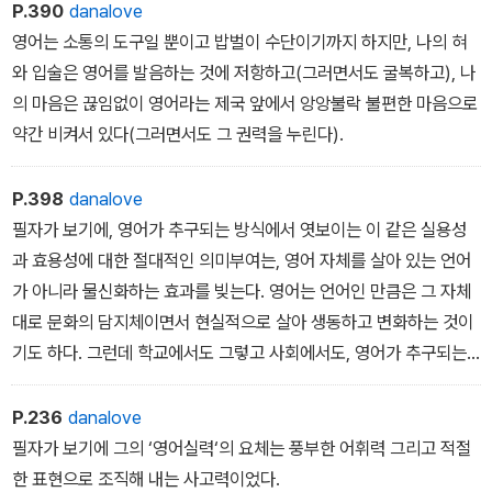
용을 실현하는지는 의문이다.
P.390
danalove
영어는 소통의 도구일 뿐이고 밥벌이 수단이기까지 하지만, 나의 혀
특히 아프리카와 인도 등지를 비롯한 제3세계의 경우 영어 공용화를
와 입술은 영어를 발음하는 것에 저항하고(그러면서도 굴복하고), 나
통한 진보 혹은 근대화라는 명분과 실리론이 수구세력의 기득권 유지
의 마음은 끊임없이 영어라는 제국 앞에서 앙앙불락 불편한 마음으로
와 매우 밀접한 관련이 있다는 사실은 의심의 여지가 없다.-p333 중
약간 비켜서 있다(그러면서도 그 권력을 누린다).
에서
P.398
danalove
필자가 보기에, 영어가 추구되는 방식에서 엿보이는 이 같은 실용성
과 효용성에 대한 절대적인 의미부여는, 영어 자체를 살아 있는 언어
가 아니라 물신화하는 효과를 빚는다. 영어는 언어인 만큼은 그 자체
대로 문화의 담지체이면서 현실적으로 살아 생동하고 변화하는 것이
기도 하다. 그런데 학교에서도 그렇고 사회에서도, 영어가 추구되는
방식은 새로운 하나의 언어를 배운다는 의식보다는, 그것이 무엇이든
그 구사의 기술을 습득하여 어떤 이득을 보겠다는 생각에 지배되고
P.236
danalove
있다.
필자가 보기에 그의 ‘영어실력‘의 요체는 풍부한 어휘력 그리고 적절
한 표현으로 조직해 내는 사고력이었다.