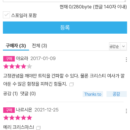
현재
0
/280byte (한글 140자 이내)
대의 다른 추리물과 다른 점은 언뜻 보기에 아주 평범하고 우아해 보
이는 사람들의 일상에서 빚어진 감정이 범상치 않은 범죄를 낳는 과
스포일러 포함
정에 있다. 이것은 그녀 자신의 평탄치 않은 삶과 쉽게 상처 받으면서
등록
도 내색하지 않는 예민한 심성에 기인한다. 그녀는 늙어서도 우아한
모습으로 남길 바랐고 언제나 주위의 인정과 사랑을 원하였지만 글
구매자 (3)
전체 (3)
이외에는 그런 일면을 드러내기 꺼려 꺼려했다. 그렇게 억제된 욕망
을 투영한 크리스티의 소설 속에는 일생 동안 그녀가 품어 왔던 상처
아요라
2017-01-09
메뉴
와 애증, 경건함과 독선, 관계의 이면, 대범함과 죄책감 사이에서 고민
하는 인간의 마음이 탁월한 솜씨로 드러나 있다.
고정관념을 깨야만 트릭을 간파할 수 있다. 물론 크리스티 여사가 깔
아둔 수 많은 함정을 피하긴 힘들지.
공감 (
1
)
댓글 (0)
나르시온
2021-12-25
메뉴
메리 크리스마스!