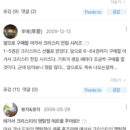
풍이 불어서인지 이런 저런 독서모임도 많고 강연도 많아서 나이에
더보기
해 떨어진다... 그런 점에서 1~64권까지 애거서 크리스티의 전집이
을 때도 범인을 지목할 수 있을지는 미지수. 어쨌든 추리소설의 묘미
맞는 그룹을 찾아 책읽기를 나눌 수 있는 것 같다. 그런데 여기는 일
공감 (
9
)
댓글 (2)
꽂혀있을 때의 감동이란 이루 말할 수 없었다.. 물론 ..80여권에 가
는 작가와의 두뇌싸움. 지더라도 도전할 가치는 충분하다. 올여름 피
단 그런 모임도 적거니와 죄다 여자들뿐이다. 남자가 book club에
까운 책이 출간되는게 정상이었지만 계약상의 문제로 64권에서 멈
서법이다. <접어둔 페이지 >'맙소사, 여자란 참! 결혼식 날에는 핑크
들어가는 것은 자신이 게이임을 인증하는 정도로 받아들여지는 것이
추었고, 그래서 9권정도의 공백이 생기게 되어 그나마 가장 모양이
빛과 하얀색으로 치장해 아름답지. 하지만 그 후엔? 줄곧 불평을 늘
후애(厚愛)
2009-12-13
메뉴
일반적이다보니 나 같은 straight는 더더욱 이런데 활동하기가 꺼려
비슷한 황금가지에서 출간된 '셜록홈즈시리즈'를 채워넣어 두줄을 딱
어놓고 징징대는 거야. 아내가 줄곧 징징대면 남자 속에선 악마가 깨
진다. 그래서인지 나의 독서와 책수집은 늘 혼자만의 것이다. 정확히
앞으로 구매할 아가서 크리스티 전집 시리즈
맞춰 꽂아놓았었지만.. 그래도 내가 가장 좋아하는 추리소설인 셜록
어나는 법..... 그 여자에겐 배짱이란 게 없었어. 그게 아델라이드의 문
는 이 책이 아닌 두 번째 편을 읽었다. 지난 번에 포스팅 할 때만해도
1~5권은 크리스마스 선물로 받았다. 앞으로 6~64권까지 구매할 아
홈즈전집과 애거서 크리스티전집으로 가득 찬 책꽂이의 두칸은 보물
제였지.~' - 64쪽 데이비드 리가 말했다.'하느님의 맷돌은 더디지만
뜨지 않던 상품인데, 이 표지는 첫 권의 표지이다. 확실히 키쿠치 히
가서 크리스티 전집 시리즈다. 기회가 생길 때마다 조금씩 구매를 할
중의 보물이었다.. 그리고!! 77권까지 다시 출간된다는 소식을 들었
곱게 갈리나니.(천벌은 늦지만 확실히 온다)' 리디아의 목소리가 떨
데유키의 작품의 최고봉은 Vampire Hunter D시리즈가 아닌가 싶
것이다. 근데 담아보니 정말 많다... 앞으로도 계속 나오는걸까...
을 때엔 정말 기뻤고, 그래서 셜록홈즈전집은 얼른 빼버린채 1~36권
리는 속삭임처럼 흘러나왔다.'저 노인 안에 이렇게 많은 피가 있으리
다. 기존에 있던 뱀파이어 모티브를 빼면 거의 순수하게 창작된 세계
까지, 37~70권까지 다시 2줄을 채운 뒤 사진을 찍었을 때엔 더욱 뿌
라는 것을 누가 알았으리오?([멕베스]에 나오는 대사)'- 94쪽 '정의
더보기
관인데, Wicked City나 다른 작품에서 보는 포르노그라피적인 부분
듯함을 느낀게 사실이다.. '37~70권까지 꽂힌 애거서 크리스티전
란 무척 낯선 것이라네. 정의에 대해 곰곰이 생각해 본 적이 있나?' -
공감 (
11
)
댓글 (0)
이 배제되어 훨씬 깔끔하게 내용을 전개시키는 걸 본다. Wicked Cit
집' 근데.. 70권까지 꽂고나니 다시 걱정이 생겨버렸다..원래 애거서
201쪽, 푸아로가 서즌 총경에게 한 말
y는 그런 점에서는 낮은 점수를 줄 수 밖에 없는데, 물론 재미가 없어
크리스티전집은 10권단위로 책표지의 색상과 띠지색상이 바뀌었었
서는 아니다. 다만 두 번째 권을 읽으면서 벌써 진부함을 느끼는 것을
몽자&콩자
2009-05-29
메뉴
다.. 가지런히 꽂혀있어서 책표지의 그림색은 알 수 없지만..그래도
보면 완성도가 좀 떨어진다는 생각을 하게된다.첫 권에서 맺어진 인
출간된 것을 보면 1~10권 빨강표지 + 파랑띠지 11~20권 초록
애거서 크리스티의 명탐정 에르퀼 푸아로!!
간 Black Guard요원과 마계의 Black Guard요원 Makie 사이에서
표지 + 주황띠지(빛바래서 노란색으로 보이지만) 21~30권 파랑표
아서 코난 도일의 명탐정이 셜록 홈즈라면 애거서 크리스티의 명탐정