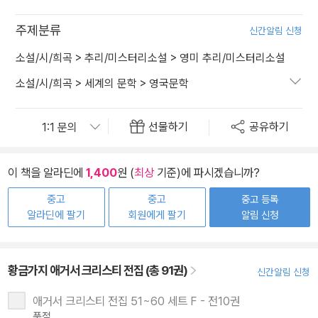
주제분류
신간알림 신청
소설/시/희곡
>
추리/미스터리소설
>
영미 추리/미스터리소설
소설/시/희곡
>
세계의 문학
>
영국문학
선물하기
공유하기
이 책을 알라딘에
1,400
원 (
최상
기준)에 파시겠습니까?
중고
중고
중고 등록
알라딘에 팔기
회원에게 팔기
알림 신청
황금가지 애거서 크리스티 전집 (총 91권)
신간알림 신청
애거서 크리스티 전집 51~60 세트 F - 전10권
품절