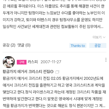
태어날 아이를 둘러싼 전쟁이 주된 내용인데, 이들을 보호하기 위해
지 + 황금색띠지 31~40권 노랑표지 + 하늘색띠지 -------------
은 에르퀼 푸아로이다. 미스 마플양도 추리를 통해 해결한 사건이 한
일본에 모인 세계 최고의 정예요원들이, 주인공보다 강함에도 불구하
-----------------------여기부터 다시 반복~~ 41~50권 빨강표
두개가 아니지만 탐정이라는 느낌보단 수다를 좋아하는 노부인의 이
고 하나씩 죽어나가는 걸 보면 뭔가 설득력도 떨어지고, 큰 재미를 주
지 + 파랑띠지 51~60권 초록표지 + 주황띠지 61~64권 파랑표
미지가 강하고, 토미와 터펜스의 경우 탐정사무소를 운영도 하지만
지는 못했다. 다음 권이 지금까지 나온 마지막 편이다. 그걸로 끝. 작
지 + 황금색띠지였는데!!! 5년만에 다시 출간되기 시작한 65~70
일상적인 사건보단 세계대전과 관련된 첩보활동이 주된 임무여서인
년 할인 때 구입한 60여권 중에서 이제 겨우 1/3을 넘겼다. exclusi
권의 책은 이전의 시리즈와 동일하게 파랑표지, 71~77권은 노랑표
지 명탐정하면 떠오르는 것은 에르퀼 푸아로이다. 그리고 애거서 크
vely운동할 때만 읽는 책이 되어버려서 그런 진도가 나온 듯. 왠지
더보기
지인 것까지는 좋은데.. 띠지의 색상이 완전 바뀌었다.. 그것도 6
리스티의 작품에서 제일 활약을 많이 하는 탐정도 에르퀼 푸아로이
이 녀석을 다 읽고 마저 남은 전집까지 다 보아야만 다른 작가의 전집
공감 (
2
)
댓글 (0)
5~77권까지 모조리 흰색으로... 처음 책을 받았을 때야 그러려니 했
다.. 내가 읽은 작품만 해도 26권이니(황금가지에서 64권의 책이 나
을 사들일 수 있을 것 같은 불길한 예감이 든다.이번 작품에서도 절묘
는데 책을 모두 꽂아놓고 보니 너무 안어울린다.. 누가 보면 별것 아니
온것을 감안하면 1/3이 넘는 작품에 나오니 정말 많이도 나온다..) 대
한 배치로 인해 범인이 누구인지는 전혀 종잡을 수 없었다. 어떻게 보
라고 하겠지만.. 사소한 것에 목숨거는 나한테는 진짜 큰 실수로 보여
표적인 탐정이라고도 할 수 있다. 밀실 아닌 밀실, 고립 아닌 고립상태
면 독자에게 두뇌싸움을 거는 소설이 아니라서 그저 방관자의 입장으
카스피
2007-11-27
메뉴
진다.. 그리고 잠시 읽으려고 69권에서 77권까지는 침대옆에 가
에서 벌어진 그 유명한 오리엔트특급살인(황금가지의 애거서 크리스
로 극화를 즐기는 것이 더 보통의 크리스티 작품인데, 여기에 더해서
황금가지 애거서 크리스티 전집①
지런히 놓은 상태이긴하지만... 책장의 사이즈가 딱 1권의 책만을 더
티 전집 3권)을 시작으로 잠시 귀향해 호박을 키우며 지내다 해결한
독자에게도 clue를 완전히 숨겨버리기 때문에 그래도 추리를 해보게
황금가지 애거서 크리스티 전집 02.05 황금가지에서 2002년도에
꽂을 수 있을 뿐이다보니 71권을 꽂은 이후에 72권부터 77권까지는
애크로이드 살인사건(황금가지의 애거서 크리스티 전집 5권)이나 여
된다. 독자가 모든 것을 알기 때문에 발생하는 서스펜스와는 또 다른
애거서 크리스티 전집을 출판하기고 하고 영국 크리스티츠과 계악을
어떻게 정리해야할지도 막막하다.. 책장을 다시 만들기전에 진작에
행길에서의 살인과 크리스마스에 일어난 사건등 다양한 사건을 해결
재미가 있다.다만 트릭을 장치함에 있어서 너무 중구난방인 점이 있
맺었다고 한다.정식 라이센스라고 하는데 개정된 크리스티 작품을 재
출간이 되었으면 좋았자나!!! 책이 출간되지 않을 때엔 출간이 안된다
하다 결국 죽음을 맞이한 이야기(커튼 - 황금가지의 애거서 크리스티
었고, 그것을 마지막에 거의 데우스 엑스 마키나 수준의 인물을 범인
번역하여 발간한다고 한다.이 말뜻은 영국에서 시대에 맞게 개정된
하고, 출간되고 나니 왜 늦게 출간되었냐고 화를 내는 것 같지만.. 그
전집 14권)도 읽을 수 있었다. 시대적인 순서에 상관없이 나열된 작
으로 만드는 것은 좀 심하지 않았나 싶다. 글을 쓰는데 도움이 될까 싶
책을 황금가지가 번역했다는 것으로 해문도 정식 판본이지만 그 계약
래도 책을 읽고, 책을 정리하는게 취미인 나한텐 이런 사소한 것도 신
품순서라 에르퀼 푸아로의 죽음을 읽을 때도 슬펐지만 에르퀼 푸아로