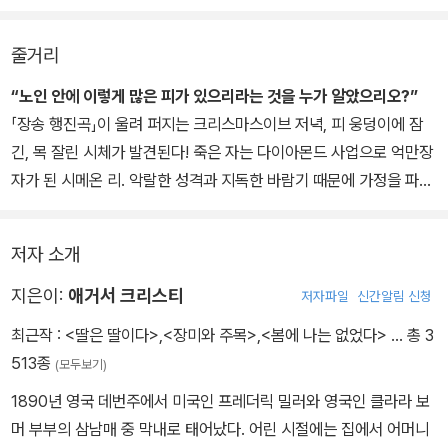
줄거리
“노인 안에 이렇게 많은 피가 있으리라는 것을 누가 알았으리오?”
「장송 행진곡」이 울려 퍼지는 크리스마스이브 저녁, 피 웅덩이에 잠
긴, 목 잘린 시체가 발견된다! 죽은 자는 다이아몬드 사업으로 억만장
자가 된 시메온 리. 악랄한 성격과 지독한 바람기 때문에 가정을 파탄
지경으로 몰고 간 그는, 크리스마스를 맞아 뿔뿔이 흩어졌던 가족들
을 불러 모은다. 아버지에게 억눌려 살거나, 혹은 반항했던 네 명의 아
저자 소개
들은 유산을 향한 욕심에 그 초청을 승낙한다. 지금껏 한 번도 만난 적
없던 손녀, 필라르 에스트라도스라는 스페인 출신의 섬뜩한 미녀도
지은이:
애거서 크리스티
저자파일
신간알림 신청
예외는 아니다. 게다가 동업자의 아들인 스티븐 파까지 초대를 받는
최근작 :
<딸은 딸이다>
,
<장미와 주목>
,
<봄에 나는 없었다>
… 총 3
데……. 그 자리에 있는 모두가 시메온 리를 증오한다는 것이 명명백
513종
(모두보기)
백한 상황. 그런데 노인의 시체가 발견된 밀실 안에는 그 누구도 없었
1890년 영국 데번주에서 미국인 프레더릭 밀러와 영국인 클라라 보
다! 게다가 노인이 가지고 있던 다이아몬드도 사라지고야 말았는데.
머 부부의 삼남매 중 막내로 태어났다. 어린 시절에는 집에서 어머니
불가능해 보이는 살해 현장 속, 에르퀼 푸아로는 가족 중에 범인이 있