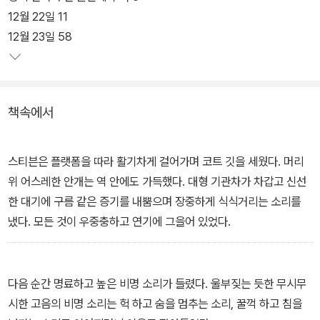
가 가까운 때, 시메온 리는 갑자기 떨어져 살던 자식들을 불러 모은다.
12월 22일 11
12월 23일 58
갖은 수모를 참아가며 상속만을 기다려왔던 장남 부부를 비롯한 여러
아들들은 아버지의 속셈을 몰라 불안해하면서도 유산에 대한 기대를
품고 모여든다. 거기에 철부지 한량인 막내아들과 해외에 살던 외손
책속에서
녀가 합류하며 저택에는 20년간의 애증이 교차한다.
스티븐은 플랫폼을 따라 활기차게 걸어가며 코트 깃을 세웠다. 머리
위 어스레한 안개는 역 안에도 가득했다. 대형 기관차가 차갑고 신선
한 대기에 구름 같은 증기를 내뿜으며 장중하게 식식거리는 소리를
냈다. 모든 것이 우중충하고 연기에 그을어 있었다.
다음 순간 명료하고 높은 비명 소리가 들렸다. 울부짖는 듯한 무시무
시한 고음의 비명 소리는 헉 하고 숨을 멈추는 소리, 꿀꺽 하고 침을