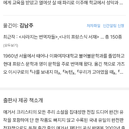
에게 교육을 받았고 열여섯 살 때 파리로 이주해 학교에서 성악과 피
다고 단언한다. 추리 소설의 여왕 애거서 크리스티가 선보이는, “피가
아노를 배웠다. 1912년 영국으로 돌아와 이 년 뒤 아치볼드 크리스티
낭자하고, 폭력적인 살인”이 담긴 이야기!
대령과 결혼했고, 1차세계대전 시기에 쓴 『스타일스 저택의 살인 사
옮긴이:
김남주
저자파일
신간알림 신청
건』으로 데뷔했다. 1976년 85세를 일기로 사망할 때까지 『그리고
아무도 없었다』 『ABC 살인 사건』 등 80여 편의 추리소설을 집필했
최근작 :
<사라지는 번역자들>
,
<나의 프랑스식 서재>
… 총 150종
다. 『애크로이드 살인 사건』 출간 직후 애거사는 어머니의 죽음과 남
(모두보기)
편의 외도 등에 큰 충격을 받고 잠적하는 등 방황의 시간을 보내지만,
1960년 서울에서 태어나 이화여자대학교 불어불문학과를 졸업하고
이때의 사유를 바탕으로 1930년부터 1956년까지 ‘메리 웨스트매
현대 프랑스 문학과 영미 문학을 주로 번역해 왔다. 옮긴 책으로 가즈
콧’이라는 필명으로 여섯 편의 장편소설을 발표한다. 필명을 쓴 것은
오 이시구로의 『나를 보내지 마』, 『녹턴』, 『우리가 고아였을 때』, 『창
추리소설 독자들을 혼동시키지 않기 위한 배려였고, 이는 애거사의
백한 언덕 풍경』, 『부유하는 세상의 화가』, 벨마 월리스의 <두 늙은
뜻에 따라 수년간 비밀에 부쳐졌다. 1955년 미국추리작가협회에서
여자>, <새 소녀>, 프랑수아즈 사강의 『브람스를 좋아하세요...』, 『슬
수여하는 거장상을 받았고 1967년 여성 최초로 영국추리작가협회
픔이여 안녕』, 로맹 가리의 『새들은 페루에 가서 죽다』, 『여자의 빛』,
회장이 되었으며, 1971년 영국 왕실에서 수여하는 작위 훈장DBE을
출판사 제공 책소개
『솔로몬 왕의 고뇌』, 『가면의 생』, 야스미나 레자의 『행복해서 행복한
받았다. 그녀의 작품은 103개 언어로 번역되었으며, 영어권에서 10
애거서 크리스티의 모든 추리 소설을 집대성한 전집 드디어 완간! 유
사람들』, 『함머클라비어』, 『비탄』, 『지금 뭐하는 거예요, 장리노』, 벨
억 부 이상이 판매되었고 다른 언어판 역시 10억 부 이상 판매되어 기
작을 포함하여 단 한 작품도 빠지지 않고 수록된 국내 유일의 완전판
마 월리스의 『두 늙은 여자』 등이 있고, 지은 책으로 『나의 프랑스식
네스 세계기록에 등재되었다. 2009년에는 미발표 단편 두 편이 실린
전자책으로도 독점 출간 중인 애거서 재단의 공식 완역본 2002년 출
서재』, 『사라지는 번역자들』이 있다