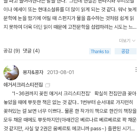
을 파고 들어야한다는 말을 한다. 그런데 현실은 판타지와 추리소설
즌이 말했다.'그렇다면 선생님께서는 누군가 거짓말을 하고 있다고 생
이나 에세이 또는 현대소설류를 더 많이 읽게 되는 것 같다. 워낙 늦게
각하시는군요?'푸아로가 한숨을 내쉬었다.'몽 셰르, 모두들 거짓말을
문학에 눈을 떴기에 어릴 때 스펀지가 물을 흡수하는 것처럼 쉽게 읽
하고 있네. 상한 달걀과 싱싱한 달걀이 섞여 있는 것처럼 말일세. 그
지 못하여 더욱 더딘 읽이 때문에 고전문학을 섭렵하려는 시도는 느
중에 악의 없는 거짓말을 가려내는 것이 도움이 될 걸세.' - 177~178
리게 조금씩 진행되고 있고, 철학이나 과학은 말만 그렇지 무엇을 어
더보기
쪽 난 199쪽에 이르러, 안타깝게도 너무 빨리 범인을 지목했다. 푸아
떻게 읽어야 하는지도 모르겠다. 자연과학은 현대 지성인의 필수교
로는 늘 그랬던 것처럼 마지막에 이르러서야 속 시원히 내막을 털어
공감 (
9
)
댓글 (4)
양분야라는 다치바나 다카시의 말에 공감하여 그리 생각하고 있고,
놓는다. 때때로 작가는 다른 함정을 파놓았지만 추리소설의 공식인
철학은 무엇인가 근원적인 것에 대한 궁금증 때문에 관심을 갖게 되
'의외의 인물'을 주시하다 보면 어느새 감이 온다. [애크로이드 살인사
었는데, 시작이나 과정이나 끝이나 별볼일이 없을 것 같다.그래도 책
몽자&콩자
2013-08-01
메뉴
건] 때와는 달리 이번엔 내 감이 틀리지 않았다. '~그녀는 마치 누군
을 읽지 않으면 불안하고, 계속 내 흥미를 끄는 책들은 계속 나오기 때
애거서크리스티전집
가 보고 있지나 않은지 확인하려는 듯 주위를 둘러보고는 그것을 재
문에 어떤 때에는 확실히 관성적으로 책을 읽는 나 자신을 본다. 이래
'1~36권까지 꽂힌 애거서 크리스티전집' 확실히 전집만큼 꽂아
빨리 집어 들더군요. 하지만 다행히도 총경이 그 장면을 보고는 그것
도 되는건지 모르겠다. 이런 것도 일종의 강박관념이 아닌가 싶다.
놓았을 때에 뿌듯한 책은 없는 것 같다.. 1번부터 순서대로 가지런히
을 내놓게 했답니다.''그것이 무엇인지 아십니까. 마담?''아뇨 그것을
기실 안 읽어도 잘 사는 사람은 많은데 말이다. 실제로 주변에서 나
꽂혀있는 걸 보면 너무 이쁘다.. 물론 한 작가의 책으로 한칸의 책장을
볼 수 있을 만큼 가까이 있지 않았어요.'맥덜린의 목소리에는 아쉬움
만큼은 커녕 내 반만큼도 읽지 않는 사람들이 더 많고, 대부분의 사람
모두 채운 때에도 뿌듯하지만(아래칸은 베르나르 베르베르로 꽉 채운
이 담겨 있었다. '상당히 조그만 물건이었어요.'푸아로가 미간을 찌푸
들은 연간 독서량이 채 열 권도 되지 못한다. 이렇게 보면 참 외로운
것 같지만, 사실 앞 2권은 움베르토 에코니까 pass~) 출판된 시기에
리며 중얼거렸다.'이거 흥미롭군.' - 199~200쪽 그런데 다소 소 뒷걸
행위를 즐기는 셈이다. 한국에서는 자계서의 영향도 있고 인문학 열
따라 판형이 다르고, 제본방식이 다르다보니 그 일관성은 전집에 비
음질 치다가 쥐잡은 감이 없지 않다. 잠깐 쉬었다가 다음 작품을 들쳤