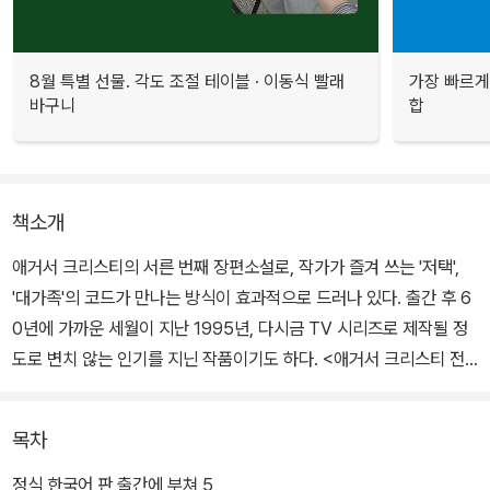
8월 특별 선물. 각도 조절 테이블 · 이동식 빨래
가장 빠르게
바구니
합
책소개
애거서 크리스티의 서른 번째 장편소설로, 작가가 즐겨 쓰는 '저택',
'대가족'의 코드가 만나는 방식이 효과적으로 드러나 있다. 출간 후 6
0년에 가까운 세월이 지난 1995년, 다시금 TV 시리즈로 제작될 정
도로 변치 않는 인기를 지닌 작품이기도 하다. <애거서 크리스티 전
집> 공식 완역판의 스무 번째 권으로 출간되었다.
목차
가부장적이고 압제적인 노부호 시메온 리. 그의 자식들은 아버지에게
반발하여 뿔뿔이 흩어진 지 오래이다. 하지만 어느 해의 크리스마스
정식 한국어 판 출간에 부쳐 5