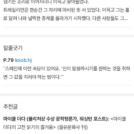
넘기는 소리로 이어지더니 이윽고 잦아들었다.
트레실리언은 한순간 그 자리에 마비된 듯 서 있었다. 이윽고 그는 홀
로 달려 나와 널찍한 층계를 올라가기 시작했다. 다른 사람들도 그와
함께였다. 비명이 온 집 안에 울려퍼졌던 것이다.
그들은 층계를 뛰어올라 모퉁이를 돈 다음 허옇고 섬뜩하게 번쩍거리
는 하얀 조각상들이 있는 벽감을 지나 시메온 리의 방으로 곧장 달려
밑줄긋기
갔다. 스티븐 파와 데이비드 부인이 벌써 와 있었다. 데이비드 부인은
벽에 등을 대고 기대 서 있었고, 파는 문손잡이를 비틀고 잇었다.
P.79
koob.hj
'문이 잠겨 있소. 문이 잠겨 있다고요!' - 본문 93쪽에서
˝스페인에 이런 속담이 있어요. ‘신이 말씀하시기를 원하는 것을 취하
면 그 값을 치러야 하는 법이다.‘˝
추천글
마이클 더다 (퓰리처상 수상 문학평론가, 워싱턴 포스트):
<마이클
더다의 고전 읽기의 즐거움> (을유문화사 刊)