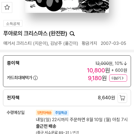
소득공제
푸아로의 크리스마스 (완전판)
애거서 크리스티
(지은이),
김남주
(옮긴이)
황금가지
2007-03-05
종이책
12,000
원,
10%
10,800
원
+ 600원
9,180
원
카드최대혜택가
더보기
전자책
8,640
원
수령예상일
양탄자배송
주말특급
내일(일) 22시까지 주문하면 8월 10일 (월) 아침 7시
출근전 배송
(중구 서소문로 89-31 )
변경