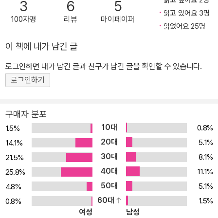
3
6
5
전통에 뼛속까지 잠겼다.”고 말할 정도였다. 그녀는 제1차 세계 대전
읽고 있어요 3명
100자평
리뷰
마이페이퍼
에 참전한 남편을 따라 간호사로 근무하면서 추리 소설을 쓰기로 마
읽었어요 25명
음을 굳힌다. 1920년 첫 작품 『스타일스 저택의 괴사건』을 시작으로
이 책에 내가 남긴 글
발표하는 작품마다 좋은 반응을 받으며 본격적으로 작가의 길을 걷기
로그인하면 내가 남긴 글과 친구가 남긴 글을 확인할 수 있습니다.
에 이른다. 1967년 여성으로는 최초로 영국 추리협회의 회장으로 선
출되었으며 1971년에는 뛰어난 재능과 왕성한 창작욕을 발휘한 업적
로그인하기
으로 영국 왕실이 수여하는 DBE(Dame Commander of the Briti
sh Empire, 남자의 기사 작위에 해당) 작위를 엘리자베스 여왕으로
구매자 분포
부터 받아 데임 애거서로 불리게 되었다. 최혁곤 작가는 “20세기 중
10대
0.8%
1.5%
반 그녀가 얻었던 ‘추리 소설의 여왕’이라는 별명은 당시만 해도 약간
20대
5.1%
14.1%
이르게 보였을지 모르지만, 그 ‘여왕’은 이제 대를 물려줄 수도 없는
30대
8.1%
21.5%
그녀만의 것이 되었다”라고 말한 적이 있다. 기네스 기록에 따르면 애
40대
11.1%
25.8%
거서 크리스티는 말 그대로 시대를 풍미한 작가로, 그녀의 작품들은
50대
5.1%
4.8%
40억 부가 넘게 팔려나갔으며, 이 기록은 윌리엄 셰익스피어와 성경
60대
1.5%
0.8%
다음이다. ‘번역 인덱스’에 따르면, 애거서 크리스티는 또한 가장 많이
여성
남성
번역된 개인 작가이기도 하다. 그녀의 책들은 적어도 103개 이상의