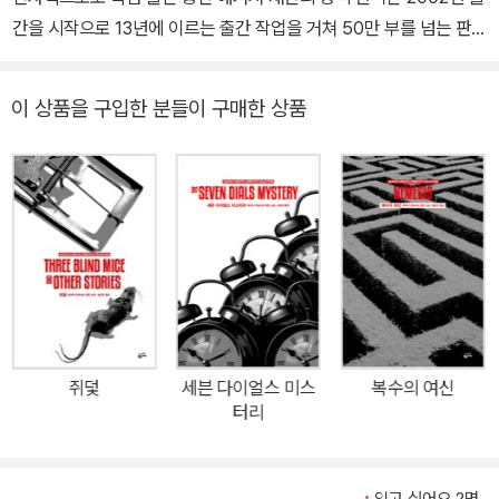
창작노트 『애거사 크리스티 비밀 노트』가 출간되었다. 그녀의 유해는
간을 시작으로 13년에 이르는 출간 작업을 거쳐 50만 부를 넘는 판매
영국 옥스퍼드셔의 세인트메리교회 묘지에 안장되었다.
고를 올린 애거서 재단의 공식 완역본 전집이 드디어 79권으로 완간
되었다. 66편의 장편과 150여 편의 중·단편으로 구성되어 있으며,
이 상품을 구입한 분들이 구매한 상품
특히 유작 단편집인 『빛이 있는 동안』 등 기존의 중역·해적판에서는
만날 수 없던 작품을 수록하고 있는 국내에서 유일무이한 완전판이
다. 애거서 크리스티 재단과의 독점적인 판권 계약을 통해 전자책으
로도 출간되고 있다. 또한 2014년 애거서 크리스티의 대표작 열 권
을 엄선하여 출간한 「애거서 크리스티 에디터스 초이스」는 유려한 디
자인과 뛰어난 편집으로 독자들의 많은 사랑을 받으며 10만 부에 이
르는 판매고를 올리기도 하였다. ▶작가 애거서 크리스티와 그녀의
작품에 대해 추리 소설의 여왕, 전 세계에서 40억 부가 넘게 팔린 세
계적 베스트셀러의 작가 애거서 크리스티는 1890년 영국 데번 주에
쥐덫
세븐 다이얼스 미스
복수의 여신
서 보수적이지만 부유한 가정의 셋째 중 막내로 태어났다. 줄곧 가정
터리
교사의 손에서 길러진 그녀는 수줍은 성격 탓에 어릴 적에는 음악, 커
서는 문학에 몰두하게 되었다고 한다. 윌키 콜린스와 찰스 디킨스, 가
스통 르루, 코난 도일의 작품들을 탐독하였는데, 특히 “셜록 홈즈의
읽고 싶어요 2명