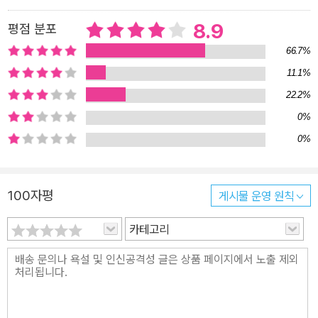
언어로 번역되었다. 그녀의 작품들은 수십 년에 걸쳐 다양한 드라마,
8.9
평점 분포
영화, 게임으로 변주되었으며, 그녀의 작품을 원작으로 하거나 모티
66.7%
브로 삼은 영화만도 100편이 가까이 되어 그 리스트는 나열하기가
11.1%
어려울 정도이다. ▶애거서 크리스티의 작품 특징 일상에 기반을 둔
22.2%
애증, 죄의식과 복수극의 낱말 퍼즐 애거서 크리스티의 작품은 바로
이전 시대인 코난 도일과 비교해 ‘인간의 심리에 대한 이해’를 작품 전
0%
반에 보다 풍부하게 활용한 것이 특징이다. 홈즈가 사건의 맥락을 뒤
0%
에 줄줄이 설명해 나가는 과정이 있는 반면 크리스티는 범인이 사건
을 저지른 동기를 소설 처음부터 문장 속에 숨겨두고 있다. 크리스티
100자평
게시물 운영 원칙
의 전기 작가 찰스 오스본은 크리스티가 독자들에게 사실을 숨기지
않기 때문에 사람들이 빠져든다고 말한다. “크리스티보다 구성이 뛰
카테고리
어난 추리 소설 작가들도 있다. 그러나 사람들은 크리스티 소설을 낱
말 퍼즐 풀 듯이 읽어야 한다. 독자들은 대개 작가에게 패배한다. 그리
고 결말을 안 뒤 책을 되짚어 보면, 몇몇 사실들을 통해 중요한 문장
하나를 골라낼 수 있다는 것을 알게 된다. 그러나 결정적인 열쇠를 제
공하는 사실은 오직 한 가지뿐이다.” 애거서 크리스티의 소설이 동시