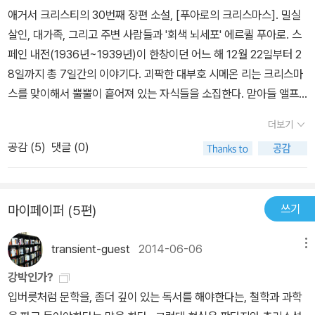
애거서 크리스티의 30번째 장편 소설, [푸아로의 크리스마스]. 밀실
살인, 대가족, 그리고 주변 사람들과 '회색 뇌세포' 에르퀼 푸아로. 스
페인 내전(1936년~1939년)이 한창이던 어느 해 12월 22일부터 2
8일까지 총 7일간의 이야기다. 괴팍한 대부호 시메온 리는 크리스마
스를 맞이해서 뿔뿔이 흩어져 있는 자식들을 소집한다. 맏아들 앨프
리드 리 부부(아버지 옆에서 순종적인 삶을 살고 있다.), 하원의원 조
더보기
지 리 부부, 데이비드 리 부부, 막내 해리 리, 그리고 죽은 딸 제니퍼의
공감 (
5
)
댓글 (0)
딸 필라르까지, 물과 기름같은 가족들이 모였다. 이 가족은 화목한 크
리스마스 시즌을 보낼 수 있을까. 동서고금을 막론하고 명절에 모처
럼 모인 대가족이 별 탈 없이 행복한 시간을 보낸다는 것은 쉬운 일이
쓰기
마이페이퍼 (5편)
아닌가 보다. 게다가 살인사건이다. 아버지 시메온 리가 처참하게 죽
었다. 모두가 진실을 말한다고 하지만 '그들만의 선택된 진실'일 뿐 시
transient-guest
2014-06-06
메뉴
비를 가려야 한다. 그건 푸아로의 몫이다. '아닐세, 그렇지 않네. 심문
이 아니라 대화를 하겠다는 걸세!''이유가 뭡니까?'서즌이 물었다.에
강박인가?
르퀼 푸아로가 힘을 실어 한 손을 내저었다.'대화 중에 쟁점이 나오는
입버릇처럼 문학을, 좀더 깊이 있는 독서를 해야한다는, 철학과 과학
법일세. 말을 많이 하면서 진실을 드러내지 않기란 불가능하다네!'서