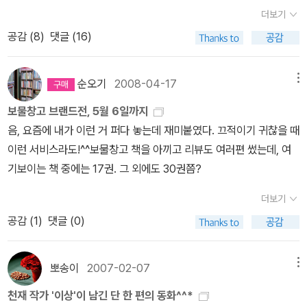
빠를 팔고 아침엔 피자, 점심엔 닭튀김, 저녁엔 햄버거와 콜라를 맘대
더보기
이기에 가능하지 않았을까 한다.혹여 요즘이라면 가능할 지 모르지만
로 먹는 주인공이, 초등독자들은너무너무 부러워서 배가 아플 거 같
1937년 당시라니.....정말 대단한 천재라는 생각을 한다.그의 동화가
공감 (
8
)
댓글 (16)
다.그것도돈을 받고 팔아버렸고, 잔소리도 듣지 않고 심부름도 하지
더 있었더라면 하는 아쉬움이 진하게 남는다.어린이들은 같은 책을
않으니 얼마나 부럽겠는가~ㅋㅋㅋ어른들은 나쁜녀석이라고 욕하실
반복해서 읽어도 늘 처음처럼 재미있어 하는 데 이 책을 자주 읽게 되
까? 오~ 노노, 일단 읽어보면 그렇게 욕할 수 없을지도......>> 접힌
순오기
2008-04-17
메뉴
면 기억에 남은 '이상'이라는 작가가 후에 고등학교 교과서에서 만났
부분 펼치기 >> << 펼친 부분 접기 <<작가님이 초등독자에게 처음
보물창고 브랜드전, 5월 6일까지
을 때 기억하지 않을까 하는 생각도 한다. 그럼 그 때 이 동화를 떠올
으로 사인해 준 아이가 우리 민경이라 예뻐해주신다.마침 고등학교
음, 요즘에 내가 이런 거 퍼다 놓는데 재미붙였다. 끄적이기 귀찮을 때
리면서 어린 시절을 기억할 수 있을 것 같다.논술에 강하지는 가장 쉬
입학한 날사인본이 와서, 아이에게 축하 선물이 됐다. 작가님 보시게
이런 서비스라도!^^보물창고 책을 아끼고 리뷰도 여러편 썼는데, 여
운 방법이 책을 많이 읽는 것이라는 데 이 한 권의 동화가 그 씨앗이
교복 사진 하나 찍으려 했는데~ 중학교 입학땐 포즈를 취하더니 이젠
기보이는 책 중에는 17권. 그 외에도 30권쯤?
될 것 같다. 책을 좋아하게 되는.
안한다.ㅠㅠ민경이 이름을 작품에 쓰겠다고 허락도 받았었고, 대학에
들어가면 밥 사준다고 사인해주셨다.ㅋㅋ2007년 1월 만남 이후에도
더보기
간간이 전화나 문자로 안부를 나눴고, 작년 9월엔 파주출판단지에 갔
공감 (
1
)
댓글 (0)
다가 잠시 뵙고 왔었다.>> 접힌 부분 펼치기 >> 등교하는 뒷모습만
담았는데, 교복이 참 예쁜데앞모습이 아니라아쉽다. << 펼친 부분 접
뽀송이
2007-02-07
메뉴
기 <<우리집에 있는 이용포 작가님의 작품집은11 권이었는데 이제 1
3권이 되었다. <왕창세일! 엄마 아빠 팔아요>작가의 말에서 <내 방
천재 작가 '이상'이 남긴 단 한 편의 동화^^*