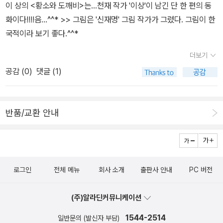
귀 실컷 먹어라 뿡야>를 안읽고 중학생이 되면 엉덩이에 뿔난단다.^^
이 상의 <황소와 도깨비>는...천재 작가 '이상'이 남긴 단 한 편의 동
화이다!!!!음...^^* >> 그림은 '신재명' 그림 작가가 그렸다. 그림이 한
국적이라 보기 좋다.^^*
더보기
공감 (
0
)
댓글 (1)
반품/교환 안내
로그인
전체 메뉴
회사 소개
출판사 안내
PC 버전
(주)알라딘커뮤니케이션
1544-2514
일반문의 (발신자 부담)