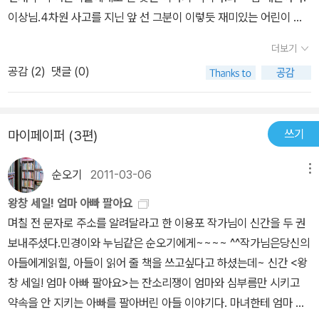
재작가 '이상'이 남긴 유일한 동화책이라는 '황소와 도깨비'를아이들
이상님.4차원 사고를 지닌 앞 선 그분이 이렇듯 재미있는 어린이 동
과 함께 꼭 읽어보시고 독서만화도 그려보고 재미있는 토론도 해보세
화를 썼다는 것이, 뿐만 아니라 재미만을 추구하지 않고 그 속에생명
요.^^
더보기
의 존귀함을 너무 자연스럽게 적고 있고 교훈적이지 않아 더욱 효과
공감 (
2
)
댓글 (0)
적인 전달방법을 써서 놀랬다.그의 시 세계를 쉽게 이해하긴 어려웠
는 데 이 동화는 정말 쉽고 재미있게 쓰여졌다.이 책의 주인공은 황소
를 사랑하고 아끼지만 조금 게으른 돌쇠와 그이 전 재산이며 보물 1호
쓰기
마이페이퍼 (3편)
인 건강하고 멋진 황소,귀여운 말썽장이 아기 도깨비 산오뚜기.커다
란 눈방울과 순한 성품, 인간에게 모든 것을 다 내어주는 황소와우리
순오기
2011-03-06
메뉴
나라 어린이 책에 귀여운 말썽꾸러기 아기 도깨비를 등장 인물인데
게으른 황소 주인을 자연스럽게 부지런한 사람을 만드는 재주가 책
왕창 세일! 엄마 아빠 팔아요
속에 있다.책에 들어 있는 삽화도 거친듯 부드러운 터치의 색감과 선
며칠 전 문자로 주소를 알려달라고 한 이용포 작가님이 신간을 두 권
으로 정겹게 그려져 있어 좋다.동물을 아끼는 마음과생명의 귀중함을
보내주셨다.민경이와 누님같은 순오기에게~~~~ ^^작가님은당신의
쉽고 자연스럽게 풀어 쓴 이 동화는 아주 동화다우면서도 이쁜 책이
아들에게읽힐, 아들이 읽어 줄 책을 쓰고싶다고 하셨는데~ 신간 <왕
다.상처입고 다친 산오뚜기를 살리기 위해 황소 뱃 속에 넣은 설정도
창 세일! 엄마 아빠 팔아요>는 잔소리쟁이 엄마와 심부름만 시키고
신기하고 또 그 도깨비가 다 나은 후 황소 뱃 속에서 나오는 방법이 황
약속을 안 지키는 아빠를 팔아버린 아들 이야기다. 마녀한테 엄마 아
소 하품이라는것이 정말 재미있는 아이디어이다.이런 상상력은 이상