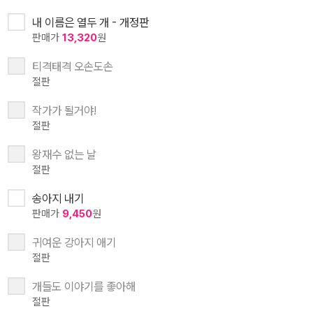
내 이름은 열두 개 - 개정판
판매가
13,320
원
티격태격 오손도손
절판
작가가 될거야!
절판
왕재수 없는 날
절판
송아지 내기
판매가
9,450
원
귀여운 강아지 애기
절판
개들도 이야기를 좋아해
절판