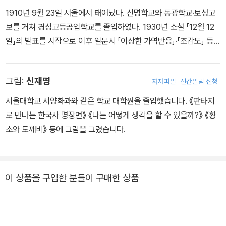
1910년 9월 23일 서울에서 태어났다. 신명학교와 동광학교·보성고
가 하품을 하게 해 주면 그때서야 나올 수 있다. 돌쇠는 궁리한다. 어
보를 거쳐 경성고등공업학교를 졸업하였다. 1930년 소설 「12월 12
떻게 해야 황소를 하품하게 할 수 있을까?
일」의 발표를 시작으로 이후 일문시 「이상한 가역반응」·「조감도」 등을
발표하는 등 본격적인 창작에 나서게 된다. 1933년 각혈로 배천온천
에 요양을 가서 금홍을 만났으며, 서울에 돌아와 동거를 하게 된다. 그
그림:
신재명
저자파일
신간알림 신청
녀와의 삶을 바탕으로 「지주회시」·「날개」·「봉별기」를 썼다. 1934년
『조선중앙일보』에 「오감도」를 발표하였으나 독자들의 거센 반발로 1
서울대학교 서양화과와 같은 학교 대학원을 졸업했습니다. 《판타지
5편 연재로 그만두게 된다. 1935년에는 성천을 기행하였으며, 이를
로 만나는 한국사 명장면》 《나는 어떻게 생각을 할 수 있을까?》 《황
바탕으로 「산촌여정」과 「권태」를 내놓게 된다. 1936년에 『시와 소
소와 도깨비》 등에 그림을 그렸습니다.
설』을 편집하였고, 「날개」를 발표하여 일약 문단의 총아로 떠올랐으
며, 「위독」·「동해」·「종생기」 등 뛰어난 작품들을 창작하였다. 10월에
동경으로 건너갔으며, 「실화」·「동경」 등을 창작하였다. 1937년 2월
이 상품을 구입한 분들이 구매한 상품
불령선인으로 체포되었으며, 4월 17일 동경제대 부속병원에서 생을
마감하였다.