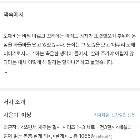
책속에서
부모도 친척도 없이 혼자 사는 돌쇠는 일하고 싶을 때 일하고 놀고 싶
을 때 노는 마음 편한 나무 장수다. 그런 돌쇠의 유일한 친구는 힘도
세고 일도 잘 하는 황소. 어느 겨울, 황소와 함께 나무를 팔고 집으로
도깨비는 바싹 마르고 꼬리에는 아직도 상처가 또렷했으며 추위에 온
돌아오는 길 희한하게 생긴 녀석을 만난다. 원숭이 같기도 하고 개 같
몸을 바들바들 떨고 있었습니다. 돌쇠는 그 모습을 보고 '아무리 도깨
기도 한 녀석의 정체는, 도깨비였다.
비이기로서니...' 하는 측은한 생각이 들어서, '살려 주기야 어렵지 않
다마는 대체 어떻게 해 달라는 말이냐?' 하고 물었습니다.
다른 친구들과 놀러왔다가 마을 사냥개에게 꼬리를 물려 재주를 부릴
수 없으며 집으로 돌아가지도 못하게 된 녀석은, 상처가 나을 때까지
'아저씨네 황소는 참 훌륭한 소입니다. 그 황소 뱃속을 꼭 두 달 동안
두 달 동안만 황소 뱃속에서 지내게 해 달라고 빈다. 돌쇠가 망설임 끝
만 저에게 빌려 주십시오. 더도 싫습니다. 꼭 두 달입니다. 두 달만 지
에 도깨비의 간곡한 부탁을 들어주자 보답으로 황소의 힘을 열 배 세
나면 날두 따뜻해지구, 상처두 나을 테니 그때는 제 맘대루 돌아다닐
저자 소개
개 해 준다.
수 있습니다. 그 동안만 이 황소 뱃속에서 살두룩 해 주십시오. 거짓말
을 하는 게 절대루 아닙니다. 지가 황소 뱃속에 들어가 있는 동안은 이
지은이:
이상
저자파일
신간알림 신청
하지만 약속한 두 달이 지났지만 도깨비는 나오지 않고, 황소는 점점
소를 지금버덤 열 배나 기운이 세게 해 드리겠습니다. 그러니 제발 이
최근작 :
<쓰면서 채우는 필사 시리즈 1~3 세트 - 전3권>
,
<해설과
불러오는 배 때문에 괴로워 날뛰기 시작한다. 도깨비는 또 도깨비대
번 한 번만 살려 주십시오.' - 본문 17쪽 중에서
함께 읽는 봄봄·날개 외>
,
<날개>
… 총 1055종
(모두보기)
로 괴롭다. 황소 뱃속에서 너무 잘 먹어 살이 쪄 나올 수 없었던 것. 소