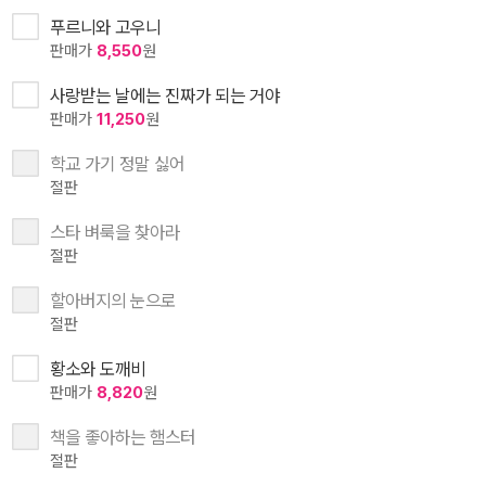
푸르니와 고우니
판매가
8,550
원
사랑받는 날에는 진짜가 되는 거야
판매가
11,250
원
학교 가기 정말 싫어
절판
스타 벼룩을 찾아라
절판
할아버지의 눈으로
절판
황소와 도깨비
판매가
8,820
원
책을 좋아하는 햄스터
절판