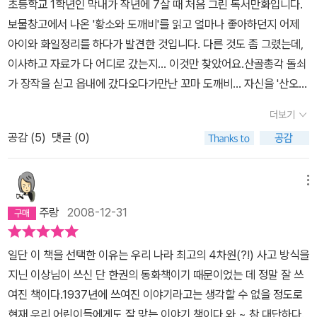
초등학교 1학년인 막내가 작년에 7살 때 처음 그린 독서만화입니다.
보물창고에서 나온 '황소와 도깨비'를 읽고 얼마나 좋아하던지 어제
아이와 화일정리를 하다가 발견한 것입니다. 다른 것도 좀 그렸는데,
이사하고 자료가 다 어디로 갔는지... 이것만 찾았어요.산골총각 돌쇠
가 장작을 싣고 읍내에 갔다오다가만난 꼬마 도깨비... 자신을 '산오뚜
기'라고 소개하는 원숭이처럼 생긴 이 도깨비는 가엾게도 마을 사냥
더보기
개한테 붙들려 그만 꼬리를 물리고 말았다지 뭡니까? 순박하고 착한
공감 (
5
)
댓글 (0)
돌쇠는 비록무서운 짐승일지라도 어려움에 처한 도깨비를보고 측은
한 마음이 생겨서 딱 두 달간만 상처가 나을 때까지 도깨비를 황소 뱃
속에서 살도록 허락해준답니다.아무나 쉽게 내릴 수 있는 결정이 아
메뉴
니였지요.(물론 도깨비가돌쇠에게 그렇게만 해준다면 돌쇠가 가진 황
주랑
2008-12-31
소의 기운을 열배나 세게 해준다는 약속을 했지만요.)하지만 두 달이
지나고 그동안 너무 살이 찐 도깨비는 황소 모가지가 좁아서 빠져나
일단 이 책을 선택한 이유는 우리 나라 최고의 4차원(?!) 사고 방식을
올 수가 없었지요. 어떻게 도깨비가 빠져나올 수 있었까? 하는 문제
지닌 이상님이 쓰신 단 한권의 동화책이기 때문이었는 데 정말 잘 쓰
를 아이와함께 이야기해 본 것도 참재미있었지만우선 도깨비가 황소
여진 책이다.1937년에 쓰여진 이야기라고는 생각할 수 없을 정도로
뱃속에 들어간다는 설정자체가 재미있는 동화였어요. '날개'룰 쓴 천
현재 우리 어린이들에게도 잘 맞는 이야기 책이다.와 ~ 참 대단하다.