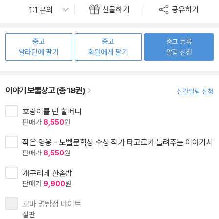
선물하기
공유하기
중고
중고
중고 등록
알라딘에 팔기
회원에게 팔기
알림 신청
이야기 보물창고 (총 18권)
신간알림 신청
호랑이를 탄 할머니
판매가
8,550
원
작은 영웅 - 노벨문학상 수상 작가 타고르가 들려주는 이야기시
판매가
8,550
원
개구리네 한솥밥
판매가
9,900
원
꼬마 명탐정 네이트
절판