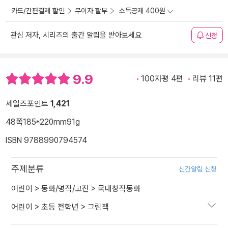
카드/간편결제 할인
무이자 할부
소득공제 400원
관심 저자, 시리즈의 출간 알림을 받아보세요
신청
9.9
100자평 4편
리뷰 11편
세일즈포인트
1,421
48쪽
185*220mm
91g
ISBN 9788990794574
주제분류
신간알림 신청
어린이
>
동화/명작/고전
>
국내창작동화
어린이
>
초등 전학년
>
그림책