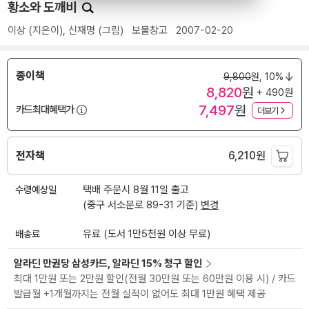
황소와 도깨비
이상
(지은이),
신재명
(그림)
보물창고
2007-02-20
종이책
9,800
원,
10%
8,820
원
+ 490원
7,497
원
카드최대혜택가
더보기
전자책
6,210
원
수령예상일
택배 주문시 8월 11일 출고
(중구 서소문로 89-31 기준)
변경
배송료
유료 (도서 1만5천원 이상 무료)
알라딘 만권당 삼성카드, 알라딘 15% 청구 할인
최대 1만원 또는 2만원 할인(전월 30만원 또는 60만원 이용 시) / 카드
발급월 +1개월까지는 전월 실적이 없어도 최대 1만원 혜택 제공