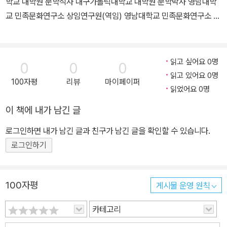
학교 대학원 문학석사 대구가톨릭대학교 대학원 문학박사 영남대학
교 민족문화연구소 상임연구원(역임) 영남대학교 민족문화연구소 전
문연구교수(역임) 대구가톨릭대학교 한국어문학부 교수(현재) ▒ 주
요 논저 <국어사 연구를 위한 국어정보처리법>(2003) <여말선초
음독 입겿[구결]의 종합적 고찰>(2005) <여말선초 음독 입겿[구
읽고 싶어요 0명
0
0
0
결] 자형과 기능의 통시적 고찰>(2009) <한글 창제 전후의 입겿[구
읽고 있어요 0명
100자평
리뷰
마이페이퍼
결] 연구>(2016) ｢중세한국어 연구를 위한 전산 처리 방안｣(2003)
읽었어요 0명
｢사회방언 자료의 전산 처리에 대하여｣(2003) ｢국어의 시간적 데이
이 책에 내가 남긴 글
터베이스 구축과 활용｣(2004) ｢동해안 어촌 지역어의 사회언어학
적 연구｣(2004) ｢중세국어 음운현상의 교육 방안｣(2009) ｢15세
로그인하면 내가 남긴 글과 친구가 남긴 글을 확인할 수 있습니다.
기 문헌자료의 전산화-연구자 중심 말뭉치 구축 및 활용｣(2014) 등
로그인하기
50여 편
100자평
게시물 운영 원칙
카테고리