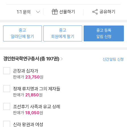
선물하기
공유하기
중고
중고
중고 등록
알라딘에 팔기
회원에게 팔기
알림 신청
경인한국학연구총서 (총 197권)
신간알림 신청
곤장과 십자가
판매가
23,750
원
정재 류치명과 그의 제자들
판매가
21,850
원
조선후기 사족과 유교 상례
판매가
18,050
원
신라 왕권과 여성