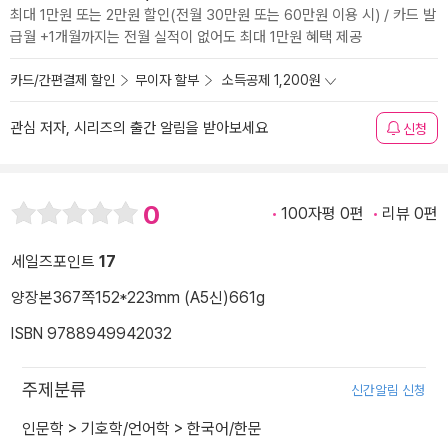
최대 1만원 또는 2만원 할인(전월 30만원 또는 60만원 이용 시) / 카드 발
급월 +1개월까지는 전월 실적이 없어도 최대 1만원 혜택 제공
카드/간편결제 할인
무이자 할부
소득공제 1,200원
관심 저자, 시리즈의 출간 알림을 받아보세요
신청
0
100자평 0편
리뷰 0편
세일즈포인트
17
양장본
367쪽
152*223mm (A5신)
661g
ISBN 9788949942032
주제분류
신간알림 신청
인문학
>
기호학/언어학
>
한국어/한문