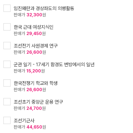
임진왜란과 경상좌도의 의병활동
판매가
32,300
원
한국 근대 여성지식인
판매가
29,450
원
조선전기 사원경제 연구
판매가
26,600
원
군관 일기 - 17세기 함경도 변방에서의 일년
판매가
15,200
원
한국전쟁기 학교와 학생
판매가
26,600
원
조선초기 중앙군 운용 연구
판매가
24,700
원
조선기근사
판매가
44,650
원