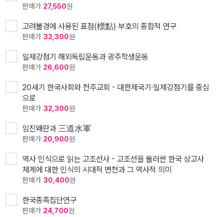
판매가
27,550
원
고려불경에 사용된 표점(標點) 부호의 종합적 연구
판매가
32,300
원
일제강점기 해외독립운동과 광주학생운동
판매가
26,600
원
20세기 한국사회와 천주교회 - 대한제국기·일제강점기를 중심
으로
판매가
32,300
원
임진왜란과 三道水軍
판매가
20,900
원
역사 인식으로 읽는 고조선사 - 고조선을 둘러싼 한국 상고사
체계에 대한 인식의 시대적 변천과 그 역사적 의미
판매가
30,400
원
한국종족집단연구
판매가
24,700
원