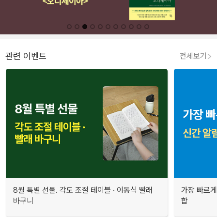
관련 이벤트
전체보기
8월 특별 선물. 각도 조절 테이블 · 이동식 빨래
가장 빠르게
바구니
합