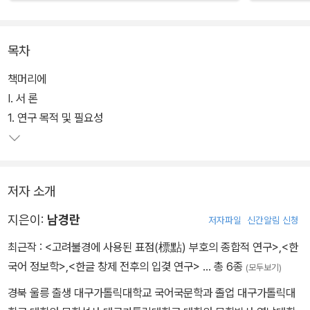
목차
책머리에
Ⅰ. 서 론
1. 연구 목적 및 필요성
저자 소개
지은이:
남경란
저자파일
신간알림 신청
최근작 :
<고려불경에 사용된 표점(標點) 부호의 종합적 연구>
,
<한
국어 정보학>
,
<한글 창제 전후의 입겿 연구>
… 총 6종
(모두보기)
경북 울릉 출생 대구가톨릭대학교 국어국문학과 졸업 대구가톨릭대