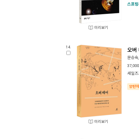
스프링
미리보기
14.
오버
문승숙
37,000
세일즈
양탄
미리보기