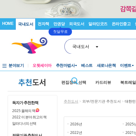
HOME
전자책
만권당
외국도서
알라딘굿즈
온라인중고
국내도서
첫달무료
국내도서
분야보기
오뒷세이아
추천마법사
베스트
새로나온책
이벤트
추천
도서
편집장의 선택
카드리뷰
북트레일
추천도서
>
외부/전문기관 추천도서
>
대한민
독자가 추천한책
2025
올해의 책
2022
이 분야 최고의 책
알라디너의 선택
2026년
2025
2022년
2021
전문기관 추천도서