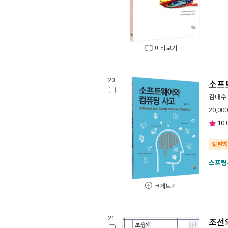
미리보기
20.
소프
김대수
20,000
10.
양탄
스프링
크게보기
21.
조선