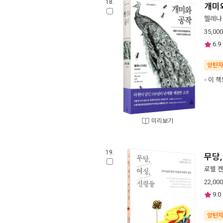
18.
개미
헬레나
35,000
6.9
양탄
이 책
미리보기
19.
무당,
로렐 
22,000
9.0
양탄