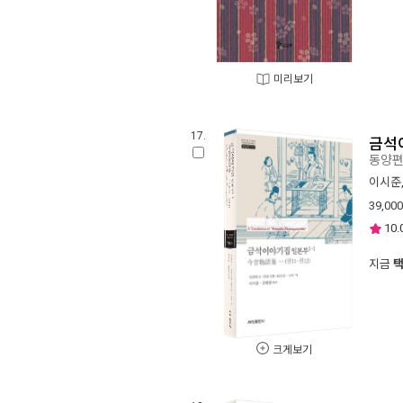
미리보기
17.
금석
동양편 
이시준
39,000
10.
지금
크게보기