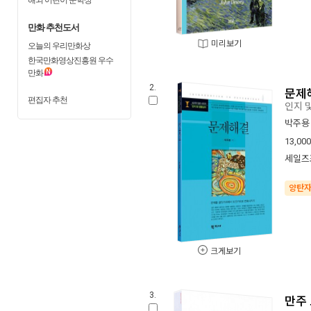
만화 추천도서
미리보기
오늘의 우리만화상
한국만화영상진흥원 우수
만화
2.
문제
편집자 추천
인지 
박주용
13,000
세일즈
양탄
크게보기
3.
만주