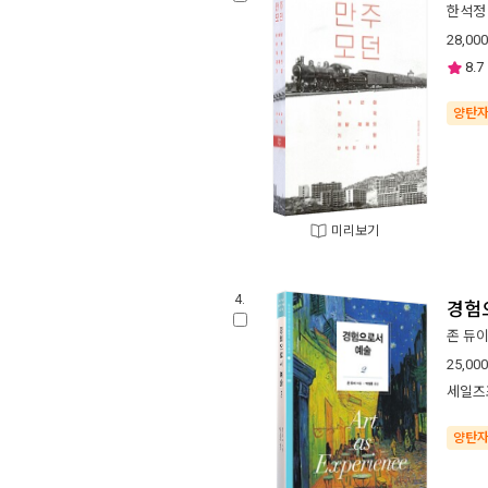
한석정
28,000
8.7
양탄
미리보기
4.
경험
존 듀
25,000
세일즈
양탄