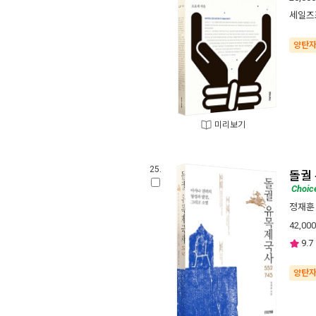
세일즈
양탄
미리보기
25.
돌궐
Choic
정재훈
42,000
9.7
양탄