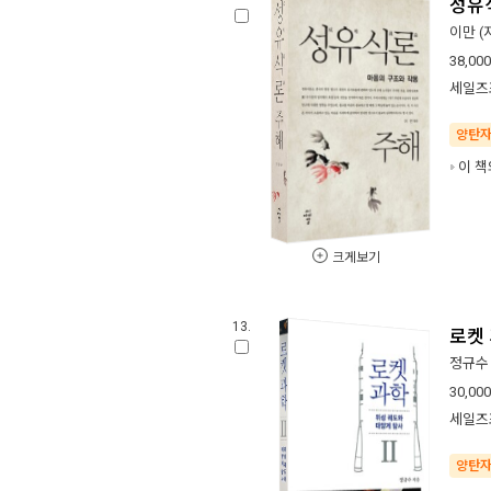
성유
이만
(
38,000
세일즈
양탄
이 책
크게보기
13.
로켓 
정규수
30,000
세일즈
양탄