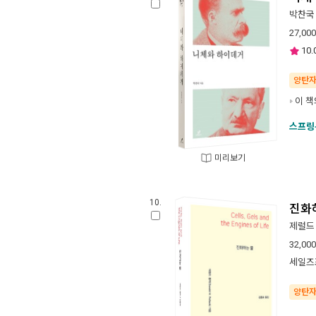
박찬국
27,000
10.
양탄
이 책
스프링
미리보기
10.
진화
제럴드
32,000
세일즈
양탄