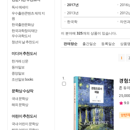
2017년
2016
독서 에세이
2013년
2012
우수출판콘텐츠 제작 지
원
한국학
자연
한국출판문화상
한국과학창의재단
이 분야에
325
개의 상품이 있습니다.
우수과학도서
청년의 날 추천도서
판매량순
출간일순
등록일순
상품
미디어 추천도서
1
한겨레 신문
동아일보
중앙일보
1.
조선일보 books
경험
존 듀
문학상 수상작
25,000
국내 문학상
9.0
해외 문학상
양탄
어린이 추천도서
국내 어린이 문학상
해외 어린이 문학상