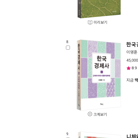
미리보기
8.
한국
이영훈
45,000
8.9
지금
크게보기
9.
니체