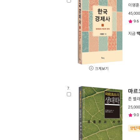
이영훈
45,000
9.6
지금
크게보기
7.
마르
존 벨
25,000
9.0
양탄