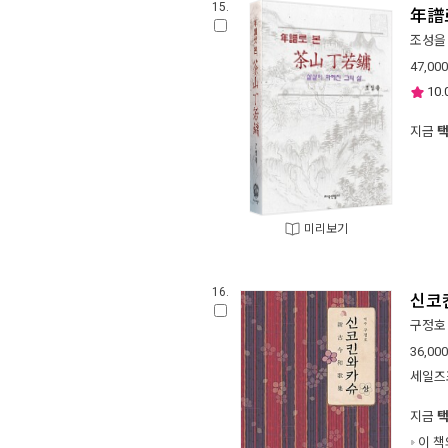
15.
年譜
조성을
47,000
10.
지금
미리보기
16.
신코킨
구정호
36,000
세일즈
지금
이 책