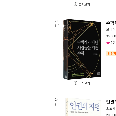
크게보기
23.
수학
모리스
36,000
9.2
양탄
크게보기
24.
인권
조효제
20,000