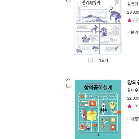
김동진
20,000
7.7
판권 
미리보기
22.
창의
김대수
22,000
10.
개정