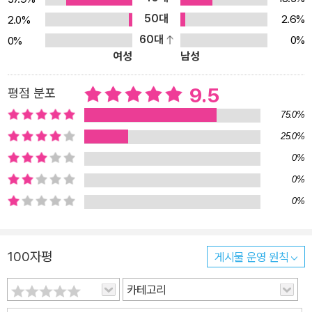
50대
2.6%
2.0%
60대
0%
0%
여성
남성
9.5
평점 분포
75.0%
25.0%
0%
0%
0%
100자평
게시물 운영 원칙
카테고리