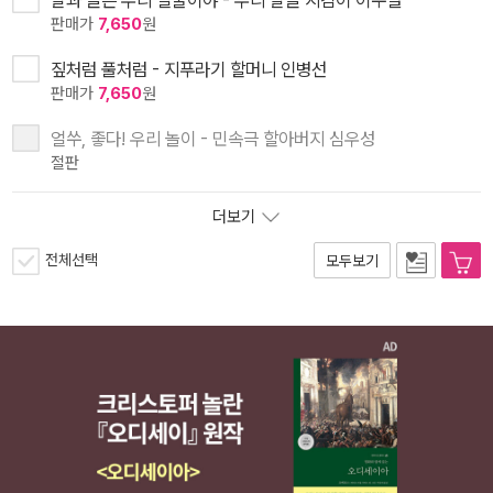
말과 글은 우리 얼굴이야 - 우리 말글 지킴이 이수열
판매가
7,650
원
짚처럼 풀처럼 - 지푸라기 할머니 인병선
판매가
7,650
원
얼쑤, 좋다! 우리 놀이 - 민속극 할아버지 심우성
절판
더보기
전체선택
모두보기