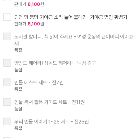
판매가
8,100
원
딩덩 덩 둥덩 가야금 소리 들어 볼래? - 가야금 명인 황병기
판매가
8,100
원
도서관 할머니, 책 읽어 주세요 - 여성 운동의 큰어머니 이이효
재
품절
양반도 깨어라! 상놈도 깨어라! - 백범 김구
품절
인물 베스트 세트 - 전7권
품절
인물 독서 활용 가이드 세트 - 전11권
품절
우리 인물 이야기 1~25 세트 - 전25권
품절