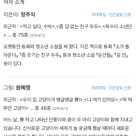
저자 소개
지은이:
장주식
저자파일
신간알림 신청
최근작 :
<먹고 싶다, 수박>
,
<좀 겁 없는 친구 두두>
,
<독수리 소년단
>
… 총 75종
(모두보기)
오랫동안 동화와 청소년 소설을 써 왔다. 지은 책으로 동화 『소가 돌
아온다』 『좀 웃기는 친구 두두』 등과 청소년 소설 『순간들』 『길 안』
등이 있다.
그림:
원혜영
저자파일
신간알림 신청
최근작 :
<우리 집 고양이가 뱅글뱅글 뿅!>
,
<나 여기 있어요>
,
<딱 하
루만 고양이>
… 총 48종
(모두보기)
어느 날, 뿅 하고 나타난 단풍이와 콩이 두 마리 고양이와 함께 지내고
있습니다. 신비로운 고양이의 세계가 늘 궁금해 틈날 때마다 새로운