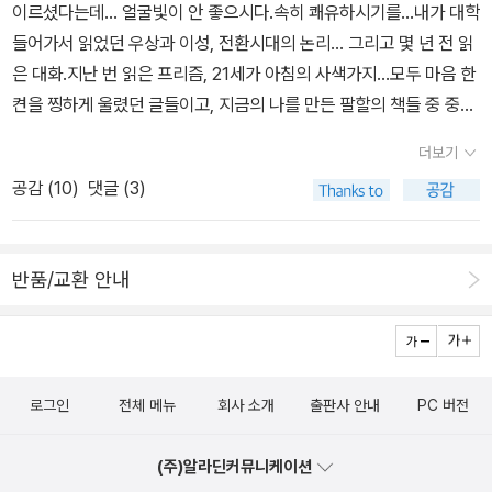
이르셨다는데... 얼굴빛이 안 좋으시다.속히 쾌유하시기를...내가 대학
들어가서 읽었던 우상과 이성, 전환시대의 논리... 그리고 몇 년 전 읽
은 대화.지난 번 읽은 프리즘, 21세가 아침의 사색가지...모두 마음 한
켠을 찡하게 울렸던 글들이고, 지금의 나를 만든 팔할의 책들 중 중요
한 것들이다.세상은 흉흉하고, 이 정부 들어서 훌륭한 분들이 세상을
더보기
뜨시는데, 리영희 선생님만은 속히 쾌유하시길 바란다.선생님의 책들
공감 (
10
)
댓글 (3)
을 찾아본다.<리영희 저작집 12권 목록>1권 전환시대의 논리 2권 우
상과 이성 3권 80년대 국제정세와 한반도 4권 분단을 넘어서 5권 역
설의 변증 6권 역정 7권 自由人, 자유인 8권 새는 '좌·우'의 날개로
반품/교환 안내
난다 9권 스핑크스의 코 10권 반세기의 신화 11권 대화 12권 21세기
아침의 산책내가 읽은 것은 5,7,9,10권 빼고 여덟 권...
로그인
전체 메뉴
회사 소개
출판사 안내
PC 버전
(주)알라딘커뮤니케이션