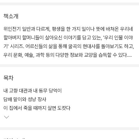
책소개
위인전기 일반과 다르게, 평생을 한 가지 일이나 뜻에 바쳐온 우리네
할아버지 할머니들이 살아오신 이야기를 담고 있는, '우리 인물 이야
기' 시리즈. 어르신들의 삶을 통해 굴곡의 현대사를 돌아보기도 하고,
우리 문화, 예술, 과학 등의 다양한 정보와 교양을 습득할 수 있다.
시리즈의 첫 권은 한국 사회가 낳은 뛰어난 언론인 가운데 한 사람이
목차
자, 한국 민주화에 큰 구실을 한 실천하는 지성인, 리영희 선생의 삶을
그린다. 우리의 근현대사와 밀접하게 맞물려 있는 리영희 선생의 삶
내 고향 대관과 내 동무 당억이
속에서 아이들과 함께 나눌 만한 이야기를 아이들 눈높이에 맞게 풀
담배 말이와 성냥 장사
어냈다.
이 집에서 죽을 때까지 살면 도캇다