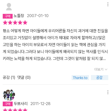
메뉴
노틀장
2007-01-10
평소 어떻게 하면 아이들에게 우리어른들 자신의 과거에 대한 진실을
조리있고 거짓없이 설명해서 아이가 제대로 자라게 할까하고//많은
고민을 하는 아이의 부모로서 자연 아이들이 읽는 책에 관심을 가지
게 되었습니다.그러다 보니 아이들에게 왜곡되지 않는 역사를 인식시
키려는 노력을 하게 되었습니다. 그런데 그것이 말처럼 잘 되지 않더
군요.시중에 나와있는 많은 책들은 아이들에게 우리들의 역사를 이야
더보기
기 하지 않고 있더군요.사실 어른들의 손으로 자신들의 아픈 진실을
공감 (
1
)
댓글 (0)
적나라하게 말하기가 어려우리란 것은 짐작하기 쉽습니다.줄곧 우리
들 어른들은 그렇게 해 왔으니까요.그런데 참 다행스럽게도 우리들의
이야기를 솔직하고 이해하기 쉽게 쓰여진 책을 만났습니다.적지 않
메뉴
는 어른들이 세상을 보다 더 나은 세상으로 만들기 위해 힘들게 노력
두뽀사리
2011-12-28
하고 있는 것이 이책을 만든 사람들에게서 느껴집니다.이책이 아이들