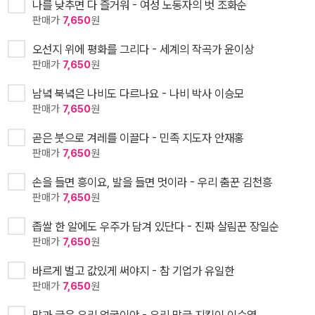
나를 낮추면 다 즐거워 - 여성 노동자의 벗 조화순
판매가
7,650
원
오선지 위에 평화를 그리다 - 세계의 작곡가 윤이상
판매가
7,650
원
남녘 북녘은 나비도 다르나요 - 나비 박사 이승모
판매가
7,650
원
곧은 붓으로 겨레를 이끌다 - 민족 지도자 안재홍
판매가
7,650
원
손을 들면 흥이요, 발을 들면 멋이라 - 우리 춤꾼 김천흥
판매가
7,650
원
좁쌀 한 알에도 우주가 담겨 있단다 - 진짜 살림꾼 장일순
판매가
7,650
원
바르게 벌고 값있게 써야지 - 참 기업가 유일한
판매가
7,650
원