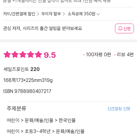
급월 +1개월까지는 전월 실적이 없어도 최대 1만원 혜택 제공
카드/간편결제 할인
무이자 할부
소득공제 350원
관심 저자, 시리즈의 출간 알림을 받아보세요
신청
9.5
100자평 0편
리뷰 4편
세일즈포인트
220
168쪽
173*225mm
319g
ISBN 9788980407217
주제분류
신간알림 신청
어린이
>
문화/예술/인물
>
한국인물
어린이
>
초등3~4학년
>
문화/예술/인물