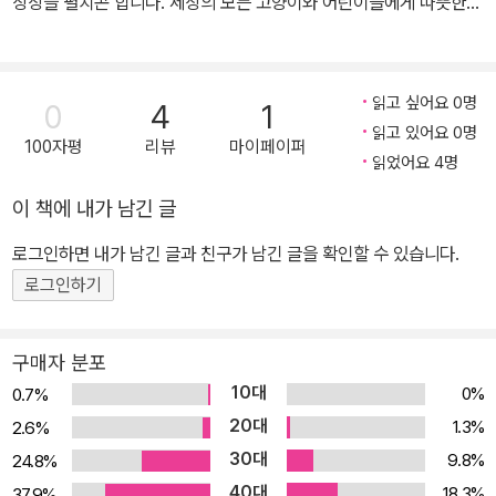
상상을 펼치곤 합니다. 세상의 모든 고양이와 어린이들에게 따뜻한
위로와 행복한 이야기를 전하고 싶습니다. 쓰고 그린 책으로 《나 여기
있어요》, 《딱 하루 고양이》가 있고, 그린 책으로 《돌아온 고양이》,
《도깨비가 데려간 세 딸》 등이 있습니다.
읽고 싶어요 0명
0
4
1
읽고 있어요 0명
100자평
리뷰
마이페이퍼
읽었어요 4명
이 책에 내가 남긴 글
로그인하면 내가 남긴 글과 친구가 남긴 글을 확인할 수 있습니다.
로그인하기
구매자 분포
10대
0%
0.7%
20대
1.3%
2.6%
30대
9.8%
24.8%
40대
18.3%
37.9%