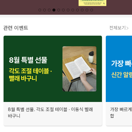
관련 이벤트
전체보기
8월 특별 선물. 각도 조절 테이블 · 이동식 빨래
가장 빠르게
바구니
합