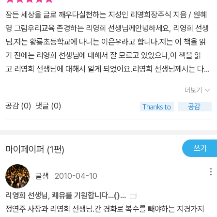
의 정신적 성장에 뚜렷한 도움을 주게 될 것임은 믿어 의심치 않습니
잠든 세상을 글로 깨우다실천하는 지성인 리영희장주식 지음 / 원혜
다.많은 어른들이 이런 책을 아이들에게 자연스럽게 권하는 그런 사
영 그림우리교육 존경하는 리영희 선생님께안녕하세요, 리영희 선생
회가 되었으면 합니다.
님.저는 황룡초등학교에 다니는 이은우라고 합니다.저는 이 책을 읽
기 전에는 리영희 선생님에 대해서 잘 모르고 있었으나,이 책을 읽
고 리영희 선생님에 대해서 알게 되었어요.리영희 선생님께서는 다른
사람이라면 겁이 나서 하지 못할 일을 나라를 위해 행동에 옮기시는
더보기
분이예요.또, 나 혼자 편이 살기 위해 아부를 하고, 많은 사람들이 틀
공감 (
0
)
댓글 (0)
린 말을 해도 그것을 고치려 하기 보다 오히려 이들이 틀렸음을 알리
는 용기를 갖고 계세요.이런 리영희 선생님에 대해서도 알게 되었지
만, 여러가지 다른 것들도 리영희 선생님을 통해서 알게 되었어요.옛
쓰기
마이페이퍼 (1편)
날에 대한민국이 이렇게 말도 되지 않는 일들로 가득했다는 것과,많
은 수의 대통령들이 잘못된 정치를 했다는 것을요.앞으로는 나의 생
글샘
2010-04-10
메뉴
각이 옳음을 믿으며 실천해야겠어요!2011년 12월 28일 수요일에꿈
많은 초등학생 은우(초등4)가.
리영희 선생님, 쾌유를 기원합니다...()...
정연주 사장과 리영희 선생님.간 경화로 복수를 빼야하는 지경가지