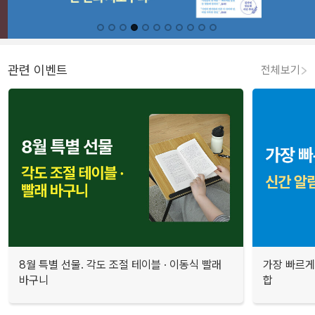
관련 이벤트
전체보기
8월 특별 선물. 각도 조절 테이블 · 이동식 빨래
가장 빠르게
바구니
합