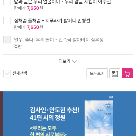
말과 글은 우리 얼굴이야 - 우리 말글 지킴이 이수열
판매가
7,650
원
짚처럼 풀처럼 - 지푸라기 할머니 인병선
판매가
7,650
원
얼쑤, 좋다! 우리 놀이 - 민속극 할아버지 심우성
절판
더보기
전체선택
모두보기