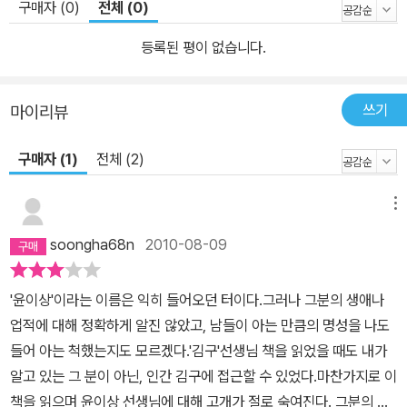
구매자 (0)
전체 (0)
쓰고 차가운 감옥 바닥에서 작곡을 해야 했던 윤이상 할아버지는 나
라가 갈라진 아픔과 독재 정권의 부당함에 눈을 뜬다. 감옥에 갇히고
등록된 평이 없습니다.
2년 뒤, 독일 정부의 노력과 세계적인 예술가들의 항의로 할아버지는
감옥에서 풀려나지만, 그때부터 윤이상 할아버지는 그저 세계적인 작
쓰기
마이리뷰
곡가에 머물지 않고 평화와 통일, 대한민국의 민주화를 위해 노력하
게 된다. “작곡가는 정치가가 될 수 있다.” 남북통일음악제와 <광주
구매자 (1)
전체 (2)
여 영원히!> 등을 통해 스스로의 말을 증명한 윤이상 할아버지. 이 책
에서 보여 주는 할아버지의 치열하고 감동적인 삶을 통해 할아버지의
메뉴
사상과 더불어 현대음악, 대한민국의 현대사까지도 생생하게 만날 수
soongha68n
2010-08-09
있을 것이다. ｜세계적인 작곡가 윤이상 할아버지는｜ 바다가 들려주
는 파도 소리, 물새 소리, 뱃고동 소리를 음악처럼 들으며 자라난 어린
'윤이상'이라는 이름은 익히 들어오던 터이다.그러나 그분의 생애나
윤이상은 세상 모든 소리를 음악으로 표현하는 세계적인 작곡가가 되
업적에 대해 정확하게 알진 않았고, 남들이 아는 만큼의 명성을 나도
겠다고 다짐한다. 윤이상은 아버지의 반대에도 음악 선생님을 찾아
들어 아는 척했는지도 모르겠다.'김구'선생님 책을 읽었을 때도 내가
가출까지 하며 서울과 일본을 오간다. 해방과 질병, 전쟁을 겪으면서
알고 있는 그 분이 아닌, 인간 김구에 접근할 수 있었다.마찬가지로 이
도 작곡에 대한 열정을 포기할 수 없었던 윤이상은 결국 마흔이라는
책을 읽으며 윤이상 선생님에 대해 고개가 절로 숙여진다. 그분의 생
늦은 나이에 아내, 아이들과 떨어져 유럽 유학길에 오른다. 고단한 유