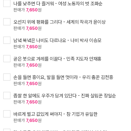
나를 낮추면 다 즐거워 - 여성 노동자의 벗 조화순
판매가
7,650
원
오선지 위에 평화를 그리다 - 세계의 작곡가 윤이상
판매가
7,650
원
남녘 북녘은 나비도 다르나요 - 나비 박사 이승모
판매가
7,650
원
곧은 붓으로 겨레를 이끌다 - 민족 지도자 안재홍
판매가
7,650
원
손을 들면 흥이요, 발을 들면 멋이라 - 우리 춤꾼 김천흥
판매가
7,650
원
좁쌀 한 알에도 우주가 담겨 있단다 - 진짜 살림꾼 장일순
판매가
7,650
원
바르게 벌고 값있게 써야지 - 참 기업가 유일한
판매가
7,650
원