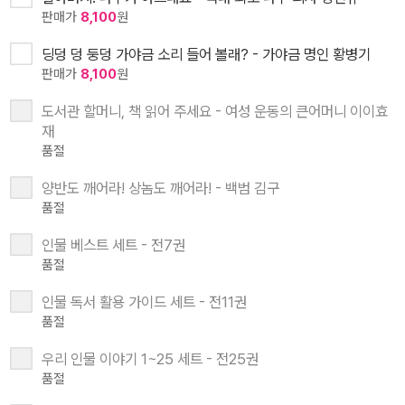
판매가
8,100
원
딩덩 덩 둥덩 가야금 소리 들어 볼래? - 가야금 명인 황병기
판매가
8,100
원
도서관 할머니, 책 읽어 주세요 - 여성 운동의 큰어머니 이이효
재
품절
양반도 깨어라! 상놈도 깨어라! - 백범 김구
품절
인물 베스트 세트 - 전7권
품절
인물 독서 활용 가이드 세트 - 전11권
품절
우리 인물 이야기 1~25 세트 - 전25권
품절