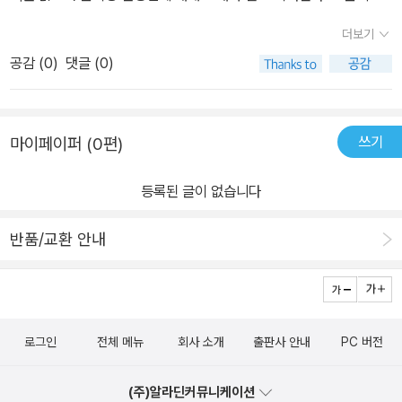
애 자체가시대적으로도 역사적 환경과 무관하지 않았다. 일제시대--
학 생활을 훌륭히 마무리할 즈음, 다름슈타트 현대음악제에서 윤이상
더보기
>6.25-->격동의 한국 현대사 이 과정에서 정치와 무관하게 예술로
의 곡이 성공적으로 연주되고, 그때부터 윤이상은 세계적인 작곡가로
공감 (
0
)
댓글 (0)
만 승부를 걸고자 했던 한 인물을 자연스럽게 대한민국의 민주화와
서 이름을 떨치기 시작한다. 하지만 작곡으로 눈코 뜰 새 없는 바쁜 날
통일의 한복판으로 밀어놓는다. 40이라는 나이에 유학을 단행할 정
들이 이어지는 가운데 독재 정권으로부터 ‘동베를린간첩단사건’에 연
도로 결단력과 음악에 대한 열정이 남달랐던 선생님은 아이들에게 보
루되었다는 누명을 쓰고 한국으로 납치되고 만다. 차가운 감옥 안에
쓰기
마이페이퍼 (0편)
낸 엽서만 보더라도 얼마나 사람을 사랑하고, 천진한마음을 가졌는지
갇히고 작곡을 멈추지 않던 윤이상은 독재 정권을 향한 세계적인 예
알 수 있다.백남준 선생님의 말처럼 그러한 고문에도 불구하고, 이후
술가들의 항의와 독일 정부의 도움으로 풀려난 뒤 독일 뮌헨 올림픽
등록된 글이 없습니다
보여주신 음악적 업적이나 통일이나 한국의 민주화에 대한 열정을 불
개막 공연에서 오페라 <심청>을 연주하는 등, 서양의 음악과 동양의
태울 수 있는 건강을 유지하신 게 감사할 따름이다.이제 그 분의 음악
문화를 잘 조화시킨 세계적인 작곡가의 자리에 오른다. 또 남북통일
반품/교환 안내
을 제대로 감상하며 음악가 윤이상의 세계에도빠져볼 생각이다.다만
음악제를 열고, 5?18 광주민주화운동을 알리며, 김대중 납치 때 구명
일반적으로 이 책이 4학년 필독으로 되어 있는데, 한국 현대사의 불
운동을 벌이는 등, 대한민국의 평화와 민주화를 위해 애썼다. 평생 사
행한 여러 사태들을 보면 아이들이 제대로 이해하기가 쉽지않다. 중
랑하고 그리워한 고국에 돌아오지 못한 채 독일 베를린에서 눈을 감
고생이 읽어도 될 듯한 내용이라 필독 학년을좀 높여야 할 듯하다.
았다. 역사와 교양과 감동을 한꺼번에! 우리 인물 이야기 올곧게 현대
로그인
전체 메뉴
회사 소개
출판사 안내
PC 버전
사를 살아온 우리 시대 인물들의 삶이 역사와 교양과 감동으로 되살
아난다! 핵가족 시대에 우리 시대 할머니 할아버지 삶을 통해 세대 간
(주)알라딘커뮤니케이션
소통의 디딤돌이 되고 다양한 분야의 인물로 다양한 시각과 풍부한