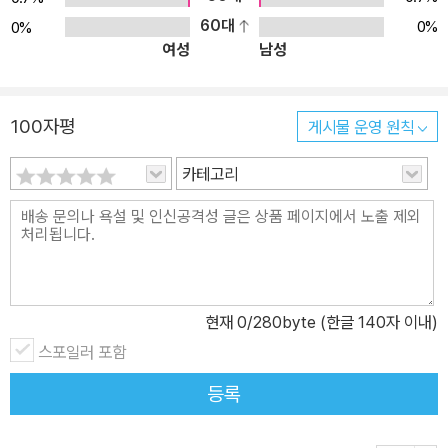
해 왔는지 살펴봐야 한다. 물새 소리, 뱃고동 소리, 찰박찰박 파도 소
60대
0%
0%
여성
남성
리. 이 책이 들려주는 통영의 ‘소리들’과 스승을 찾아 길을 떠나는 윤
이상 할아버지의 끝없는 여정을 따라가다 보면, 할아버지의 삶을 좀
더 생생히 느낄 수 있을 것이다. 하지만, 할아버지를 ‘세계적인 음악
100자평
게시물 운영 원칙
가’라고만 소개하는 것은 할아버지를 ‘온전히’ 설명하는 방법은 되지
못한다. 윤이상 할아버지를 수식하는 가장 유명한 말은 바로 ‘상처받
카테고리
은 용.’ 윤이상 할아버지의 어머니는 아이를 가졌을 때 훌륭한 인물이
될 거라는 뜻을 가진 용꿈을 꾸는데, 이 용은 상처를 입고 하늘로 끝끝
내 올라가지 못했다고 한다. 이 ‘상처받은 용’은 할아버지의 삶 전체를
설명해 주는 가장 의미심장한 말일지도 모른다. 앞서 백남준이 안타
까워하듯 윤이상 할아버지는 독재 정권으로부터 상처받은 대한민국
현재
0
/280byte (한글 140자 이내)
현대사의 ‘상처받은 용’이기 때문이다. 할아버지는 부단한 노력 끝에
스포일러 포함
마침내 세계적인 음악가가 되어 독일에서 한창 이름을 떨치게 되지
만, 갑자기 남한으로 납치되어 온갖 고문을 겪고 감옥에 갇혀 1심에서
등록
는 무기징역형까지 선고 받는다. 이것이 이른바 ‘동베를린간첩단사
건.’ <사신도>를 보러 북에 갔던 것이 죄가 되어 간첩이라는 누명을