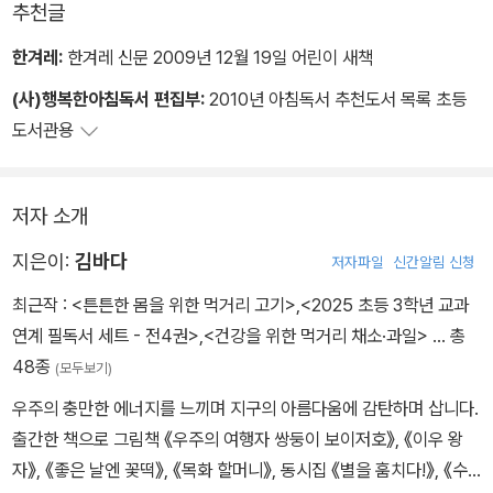
추천글
고단한 유학 생활을 마무리할 즈음, 다름슈타트 현대음악제에서 윤이
상의 곡이 성공적으로 연주되고, 그때부터 윤이상은 세계적인 작곡가
한겨레:
한겨레 신문 2009년 12월 19일 어린이 새책
로서 이름을 떨치기 시작한다. 하지만 작곡으로 눈코 뜰 새 없는 바쁜
(사)행복한아침독서 편집부:
2010년 아침독서 추천도서 목록 초등
날들이 이어지는 가운데 독재 정권으로부터 ‘동베를린간첩단사건’에
도서관용
연루되었다는 누명을 쓰고 한국으로 납치되고 마는데...
저자 소개
지은이:
김바다
저자파일
신간알림 신청
최근작 :
<튼튼한 몸을 위한 먹거리 고기>
,
<2025 초등 3학년 교과
연계 필독서 세트 - 전4권>
,
<건강을 위한 먹거리 채소·과일>
… 총
48종
(모두보기)
우주의 충만한 에너지를 느끼며 지구의 아름다움에 감탄하며 삽니다.
출간한 책으로 그림책 《우주의 여행자 쌍둥이 보이저호》, 《이우 왕
자》, 《좋은 날엔 꽃떡》, 《목화 할머니》, 동시집 《별을 훔치다!》, 《수