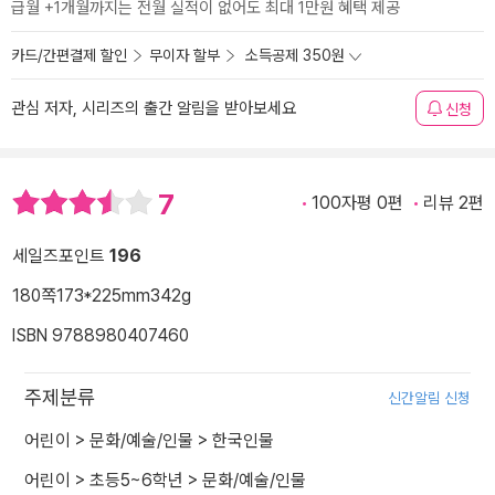
급월 +1개월까지는 전월 실적이 없어도 최대 1만원 혜택 제공
카드/간편결제 할인
무이자 할부
소득공제 350원
관심 저자, 시리즈의 출간 알림을 받아보세요
신청
7
100자평 0편
리뷰 2편
세일즈포인트
196
180쪽
173*225mm
342g
ISBN 9788980407460
주제분류
신간알림 신청
어린이
>
문화/예술/인물
>
한국인물
어린이
>
초등5~6학년
>
문화/예술/인물