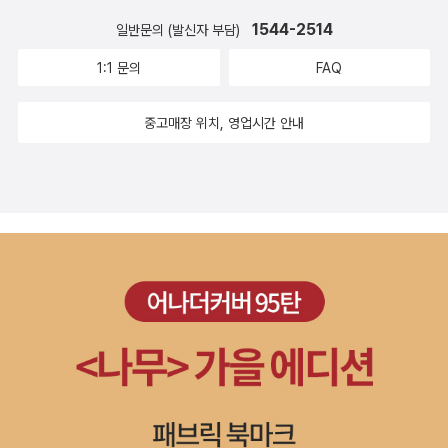
교양을 갖추게 할 ‘우리 인물 이야기’ 스무 번째 책이 나왔습니다. 굴
1544-2514
일반문의 (발신자 부담)
곡 많은 우리 현대사를 살아온 분들의 삶은 그 자체로 감동 넘치는 이
1:1 문의
FAQ
야기이자 역사 교과서입니다. ｜우리 인물 이야기 기획의도｜ (주)우
리교육에서 펴내는 인물 이야기 시리즈 ‘우리 인물 이야기’는 그동안
중고매장 위치, 영업시간 안내
나온 위인전의 흐름에서 벗어난 인물 이야기입니다. 인물 이야기 하
면 위인전을 떠올리기 쉽지만, ‘우리 인물 이야기’는 흔히 알려진 위인
전과는 다릅니다. 대개 위인전에 나오는 인물은 태어나는 것에서부터
어려움을 이겨 내고 ‘위인’이 되기까지 우리 할머니 할아버지를 비롯
해 보통 사람들이 살아온 것과는 너무나 다른 삶을 보여 줍니다. 그리
하여 읽는 이들은 ‘이 위대한 인물들’과 더욱 멀어지기 십상입니다. 그
래서 조금 과장해 이야기하자면 “나, 위인 안 할래!” 하는 아이들까지
생겨난다고 합니다. 하여 (주)우리교육에서는 ‘위인’이 아닌 평생을
한 가지 일이나 뜻에 바쳐온 우리네 할아버지 할머니 살아오신 이야
기를 담고 싶었습니다. 그 살아오신 이야기에 감동과 기쁨과 슬픔과
즐거움뿐만 아니라, 살아 있는 우리 역사 또한 담고자 하였습니다. ｜
우리 인물 이야기, 이래서 남다릅니다｜ - 위인을 이야기하지 않습니