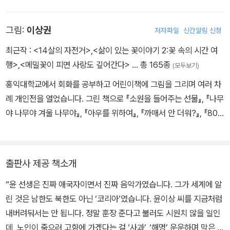
달을 평화 대사로 임명합니다》, 《로봇 동생》, 《수리수리 요술 텃밭》,
《안녕 남극!》, 《소똥 경단이 최고야!》, 창작동화 《돈돈 왕국의 비밀》,
그림:
이상권
저자파일
신간알림 신청
《가족을 지켜라!》, 《지구를 지키는 가족》, 《시간 먹는 시먹깨비》, 지
식정보책 《건강을 위한 먹거리 채소·과일》, 《생존을 위한 먹거리 식
최근작 :
<14살의 자전거>
,
<삶이 있는 꽃이야기 2:꽃 속의 시간 여
량》, 《우리는 지구별에 어떻게 왔을까?》, 《햇빛은 얼마일까?》, 《쌀
행>
,
<메밀꽃이 피면 사랑도 깊어간다>
… 총 165종
(모두보기)
밥 한 그릇에 생태계가 보여요》, 《내가 키운 채소는 맛있어!》, 《북극
홍익대학교에서 회화를 공부하고 어린이책에 그림을 그리며 여러 차
곰을 구해 줘!》 등이 있습니다. 제8회 서덕출문학상을 수상했습니다.
례 개인전을 열었습니다. 그린 책으로 『소원을 들어주는 선물』, 『나무
야 나무야 겨울 나무야』, 『아우를 위하여』, 『까매서 안 더워?』, 『80
일간의 세계 일주』, 『이티 할아버지 채규철』, 『금수회의록』, 『악어입
과 하마입이 만났을 때』, 『눈 속 아이』 들이 있습니다.
출판사 제공 책소개
“윤 선생은 진짜 애국자이면서 진짜 음악가였습니다. 그가 세계에 알
린 것은 남한도 북한도 아닌 ‘코리아’였습니다. 윤이상 씨를 지금처럼
내버려둬서는 안 됩니다. 정말 훈장 준다고 불러도 시원치 않을 일인
데, 노인이 죽으러 고향에 가겠다는 걸 ‘사과’, ‘해명’ 운운하며 막은 건