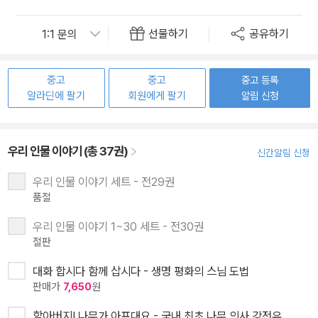
선물하기
공유하기
중고
중고
중고 등록
알라딘에 팔기
회원에게 팔기
알림 신청
우리 인물 이야기 (총 37권)
신간알림 신청
우리 인물 이야기 세트 - 전29권
품절
우리 인물 이야기 1~30 세트 - 전30권
절판
대화 합시다 함께 삽시다 - 생명 평화의 스님 도법
판매가
7,650
원
할아버지! 나무가 아프대요 - 국내 최초 나무 의사 강전유