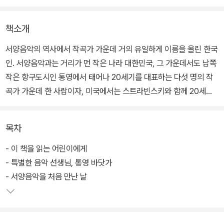
책소개
서양음악의 역사에서 작곡가 가운데 거의 유일하게 이름을 올린 한국
인. 서양음악과는 거리가 먼 작은 나라 대한민국, 그 가운데서도 남쪽
작은 항구도시인 통영에서 태어나 20세기를 대표하는 다섯 명의 작
곡가 가운데 한 사람이자, 미국에서는 스트라빈스키와 함께 20세기
가장 영향력 있는 작곡가로 손꼽힌 윤이상의 생애를 알아본다.
목차
고향 통영에서 바다가 들려주는 파도 소리, 물새 소리, 뱃고동 소리를
음악처럼 들으며 자라난 어린 윤이상은 세상 모든 소리를 음악으로
- 이 책을 읽는 어린이에게
표현하는 세계적인 작곡가가 되겠다고 다짐한다. 윤이상은 아버지의
- 특별한 음악 선생님, 통영 바닷가
반대에도 음악 선생님을 찾아 가출까지 하며 서울과 일본을 오간다.
- 서양음악을 처음 만난 날
해방과 질병, 전쟁을 겪으면서도 작곡에 대한 열정을 포기할 수 없었
던 윤이상은 결국 마흔이라는 늦은 나이에 유럽 유학길에 오른다.