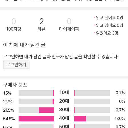
큰 잘못입니다. 내가 늘 얘기하지만, 예술가를 만드는 것은 절반은 재
능이고 절반은 ‘재수’입니다. 두 가지를 모두 가진 사람은 정말 찾아보
읽고 싶어요 0명
0
2
0
기 어려워요. 그런 점에서 우리는 윤이상 선생에게 감사해야 합니다.
읽고 있어요 0명
100자평
리뷰
마이페이퍼
동베를린 사건으로 건강을 그렇게 해치고서도 이렇게 오래 살아주었
읽었어요 3명
으니까요. 그러니 나라는 고맙다고 하면서 아량을 보여야 했습니다.
이 책에 내가 남긴 글
사느라고 바빠 베를린으로 병문안 한 번 못 간 게 정말 안타깝습니다.
늦게나마 명복을 빕니다.” ― 백남준, 1995년 윤이상이 운명을 달리
로그인하면 내가 남긴 글과 친구가 남긴 글을 확인할 수 있습니다.
한 뒤 기자를 만난 자리에서 서양음악의 역사에서 작곡가 가운데 거
로그인하기
의 유일하게 이름을 올린 한국인. 서양음악과는 거리가 먼 작은 나라
대한민국, 그 가운데서도 남쪽 작은 항구도시인 통영에서 태어나 20
구매자 분포
세기를 대표하는 다섯 명의 작곡가 가운데 한 사람이자, 미국에서는
10대
0.7%
1.5%
스트라빈스키와 함께 20세기 가장 영향력 있는 작곡가로 손꼽힌 이.
20대
0%
2.2%
바로 윤이상 할아버지를 설명하는 말이다. 서양음악의 최변방에서 윤
30대
0.7%
21.5%
이상 할아버지는 어떻게 이렇듯 위대한 음악가로 ‘성장’할 수 있었을
40대
까? 그 역사를 알기 위해서는 윤이상 할아버지가 고향 통영과 어떻게
17.0%
54.8%
호흡했으며, 음악에 대한 열정을 가지게 된 뒤로 얼마나 부단히 노력
50대
0.7%
0.7%