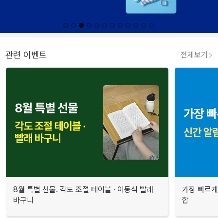
관련 이벤트
전체보기
8월 특별 선물. 각도 조절 테이블 · 이동식 빨래
가장 빠르게
바구니
합