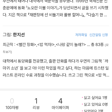
부산에서 태어나 대학에서 국문학을 공부했다. 1999년 국제신문 신
무슨 생각을 하고 있을까.
춘문예에 동화 「노오란 이불 이야기」가 당선되면서 글을 쓰기 시작했
다. 지은 책으로 『재판장에 선 비둘기와 풀빵 할머니』, 『다슬기 한 봉
찰칵!
지』, 『쌀밥 보리밥』, 『뭘 그렇게 찍으세요』, 『태란이의 피아노』등이
자전거 한 대와 세 남매.
있다.
까까머리 중학생 아이가 신이 나서 자전거를 몰지만 비틀거린다. 큰
그림:
한지선
저자파일
신간알림 신청
형인 듯해 보이는 남자아이가 자전거 뒤에 붙어 비틀거리는 자전거를
꽉 잡아 준다.
최근작 :
<빨간 장화>
,
<밥 먹자!>
,
<나랑 같이 놀래?>
… 총 83종
(모
큰형 등에는 아기가 엉덩이를 내놓은 채 형의 목을 꽉 쥐고 업혀 있다.
두보기)
세 아이는 바지가 달랑 올라가 발목이 보이는 옷을 입었지만 표정이
대학에서 동양화를 전공했고, 출판 만화를 하다가 우연히 그림책 `까
밝다.
마귀 소년`을 보고 아! 이런 작업을 하고 싶다, 하는 마음에 킹스턴 일
자전기 뒷자리에 양동이 하나를 단단히 묶었다.
러스트 온라인 수료 과정을 이수했습니다. 쓰고 그린 책으로 <밥 먹
아이들아, 세상 어디라도 헤쳐 가렴.
자!>, <빨간 장화>가 있고, 그린 책으로 <컵 고양이 후루룩>, <쿵푸
그렇게 힘을 합쳐 가렴.
아니고 똥푸>, <밤티 마을> 시리즈, <기호 3번 안석뽕> 등이 있습니
다. 사람 사는 곳엔 늘 신분, 능력, 물질의 차이가 있지요. 이 책을 읽
읽고 싶어요 1명
0
1
4
찰칵! 찰칵! 찰칵! - 본문 126~127쪽 중에서
는 독자분과 저는 세상의 저울에 저울질당하지 않는 우리가 되었으면
읽고 있어요 0명
100자평
리뷰
마이페이퍼
하는 마음으로 작업했습니다.
읽었어요 2명