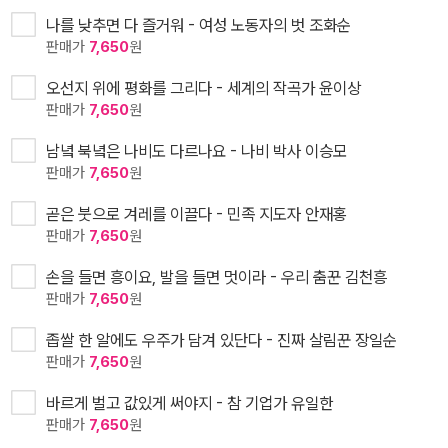
나를 낮추면 다 즐거워 - 여성 노동자의 벗 조화순
판매가
7,650
원
오선지 위에 평화를 그리다 - 세계의 작곡가 윤이상
판매가
7,650
원
남녘 북녘은 나비도 다르나요 - 나비 박사 이승모
판매가
7,650
원
곧은 붓으로 겨레를 이끌다 - 민족 지도자 안재홍
판매가
7,650
원
손을 들면 흥이요, 발을 들면 멋이라 - 우리 춤꾼 김천흥
판매가
7,650
원
좁쌀 한 알에도 우주가 담겨 있단다 - 진짜 살림꾼 장일순
판매가
7,650
원
바르게 벌고 값있게 써야지 - 참 기업가 유일한
판매가
7,650
원