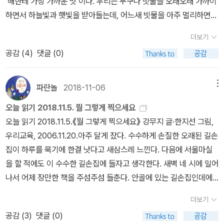
‘해한테 가장 가까운 맛’이다. 우리는 누구나 빗물을 오래오래 가까이
없다시피 하다. ‘사진계 출신·스승제자’ 사이가 아닌, 그저 빛을 그림
전》, 《미래세대를 위한 우리말과 문해력》, 《들꽃내음 따라 걷다가 작
하면서 하늘빛과 햇빛을 받아들는데, 어느새 빗물을 아주 멀리하면서
으로 맞아들이는 삶이야기를 엮거나 펴내지 못 한다면, 또 이러한 빛
은책집을 보았습니다》, 《우리말꽃》, 《쉬운 말이 평화》, 《곁말》, 《책
하늘빛과 햇빛을 나란히 잃고 잊을 뿐 아니라, 저마다 다르게 별빛인
꽃을 눈여겨보지 않는 빛밭(사진계)이라면, ‘뜻’과 ‘목소리’만 있을
더보기
숲마실》, 《우리말 수수께끼 동시》, 《시골에서 살림 짓는 즐거움》,
줄 나란히 잃고 잊는구나 싶다. 낮에 씻고 빨래를 한다. 넷이 둘러앉아
뿐, 누구를 누가 어느 자리에서 왜 찍는지 잊고 만다.《열화당 사진문
공감 (
4
)
댓글 (0)
《이오덕 마음 읽기》을 썼다. blog.naver.com/hbooklove
서 ‘익숙한 대로’를 글감으로 삼아서 쪽글을 쓰면서 ‘익다·익숙하다·일
고 22 최민식 1957-1987》ㅍㄹㄴ※ 글쓴이숲노래·파란놀(최종규) :
구다·잇다’하고 얽힌 수수께끼를 들려준다. 《사진이란 무엇인가》를
우리말꽃(국어사전)을 씁니다. “말꽃 짓는 책숲, 숲노래”라는 이름으
되읽었다. 2005년에도 느낀 그대로 최민식 님은 너무 멋을 잡으려고
파란놀
2018-11-06
메뉴
로 시골인 전남 고흥에서 서재도서관·책박물관을 꾸립니다. ‘보리 국
한다. 둘레에서 최민식 빛꽃을 높이려 할 적에 “아닙니다. 적어도 임
어사전’ 편집장을 맡았고, ‘이오덕 어른 유고’를 갈무리했습니다. 《새
오늘 읽기 2018.11.5. 뭘 그렇게 찍으세요
응식과 김기찬을 보십시오. 유진 스미스와 마가렛 버크 화이트를 보
로 쓰는 말밑 꾸러미 사전》, 《들꽃내음 따라 걷다가 작은책집을 보았
오늘 읽기 2018.11.5.《뭘 그렇게 찍으세요》 강무지 글·한지선 그림,
십시오. 에드워드 커티스와 도로시아 랭을 보십시오.” 하고 들려주었
습니다》, 《우리말꽃》, 《미래세대를 위한 우리말과 문해력》, 《쉬운 말
우리교육, 2006.11.20.아주 달게 잤다. 수수하게 손질한 오래된 길손
다. 그러나 웬만한 분은 로버트 카파는커녕 기무라 이헤이조차 들추
이 평화》, 《곁말》, 《곁책》, 《새로 쓰는 말밑 꾸러미 사전》, 《새로 쓰
집이 하루를 묵기에 한결 낫다고 새삼스레 느낀다. 다음에 서울마실
지 않는다. 토몬 겐이나 안셀 아담스가 뭐 하던 사람인지 모르기 일쑤
는 비슷한말 꾸러미 사전》, 《새로 쓰는 겹말 꾸러미 사전》, 《새로 쓰
을 할 적에도 이 수수한 길손집에 들자고 생각한다. 새벽 네 시에 일어
이다. 빛나는 그림을 얻으려고 하면 사진이 아니다. 찍히는 사람하고
는 우리말 꾸러미 사전》, 《책숲마실》, 《우리말 수수께끼 동시》, 《우
나서 어제 장만한 책을 주섬주섬 들춘다. 안골에 있는 길손집인데에
찍는 사람이 언제나 이웃에 동무일 적에 비로소 사진이다. 먼발치에
리말 동시 사전》, 《우리말 글쓰기 사전》, 《이오덕 마음 읽기》, 《시골
도 한길에서 자동차가 다니는 소리가 아스라히 들린다. 서울이니까.
서 구경하거나 훔쳐본다면, 사진이 아닌 ‘프레임’으로 그칠 뿐이다.ㅅ
더보기
에서 살림 짓는 즐거움》, 《숲에서 살려낸 우리말》, 《마을에서 살려낸
사진님 최민식 어른 이야기를 다룬 《뭘 그렇게 찍으세요》를 읽는다.
ㄴㄹ※ 글쓴이숲노래(최종규) : 우리말꽃(국어사전)을 씁니다. “말꽃
공감 (
3
)
댓글 (0)
우리말》, 《읽는 우리말 사전 1·2·3》 들을 썼습니다. blog.naver.co
이 책을 비로소 읽는다. 진작에 나온 줄 알았지만 너무 늦게 읽네. 첫