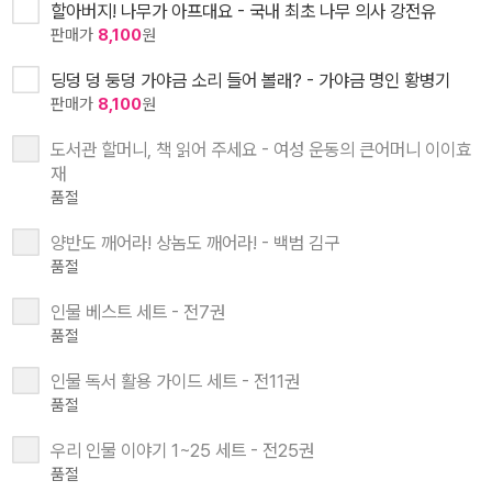
할아버지! 나무가 아프대요 - 국내 최초 나무 의사 강전유
판매가
8,100
원
딩덩 덩 둥덩 가야금 소리 들어 볼래? - 가야금 명인 황병기
판매가
8,100
원
도서관 할머니, 책 읽어 주세요 - 여성 운동의 큰어머니 이이효
재
품절
양반도 깨어라! 상놈도 깨어라! - 백범 김구
품절
인물 베스트 세트 - 전7권
품절
인물 독서 활용 가이드 세트 - 전11권
품절
우리 인물 이야기 1~25 세트 - 전25권
품절