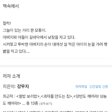
책속에서
게 만드는 사진들은 때론 슬프게 느껴지지만, 그 슬픔은 다시 감동이
되기도 한다.
찰칵!
그늘이 있는 거리 한 모퉁이.
아버지와 아들이 길바닥에서 낮잠을 자고 있다.
시커멓고 투박한 아버지의 손이 대여섯 살 먹은 아이의 눈을 가려 햇
볕을 막고 있다.
행여 아이가 놀랄까 봐 아버지의 억센 다리는 아이의 통통한 몸을 꽉
눌러주고 있다.
저자 소개
찰칵!
부두. 잔잔한 바다를 바라보는 할머니.
지은이:
강무지
저자파일
신간알림 신청
할머니 등에는 더덕더덕 기워 만든 보따리게 무겁게 축 처져 있다. 오
최근작 :
<쌀밥 보리밥>
,
<과자를 만드는 집>
,
<양반도 깨어라! 상놈
래된 머리 수건으로 귀밑까지 싸게 맨, 낡은 외투에 닳아빠진 고무신
도 깨어라!>
… 총 13종
(모두보기)
을 신고 바다를 보는 할머니.