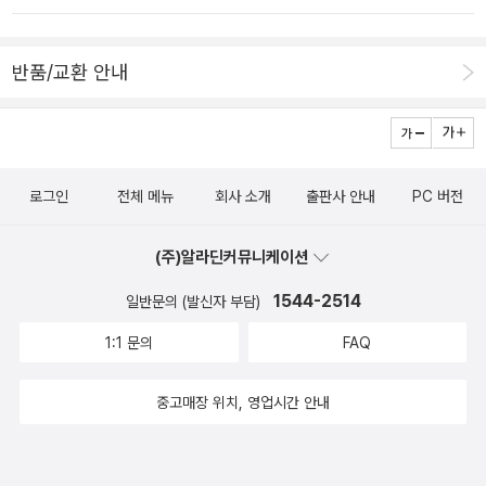
짓는 책숲, 숲노래”라는 이름으로 시골인 전남 고흥에서 서재도서관·
m/hbooklove
머리는 심심했지만, 최민식 어른이 누린 어린 날이나 젊은 날 이야기
책박물관을 꾸립니다. ‘보리 국어사전’ 편집장을 맡았고, ‘이오덕 어른
가 눈에 쏙쏙 들어온다. 최민식 어른이 쓴 글은 딱딱하고 어렵다면, 동
유고’를 갈무리했습니다. 《들꽃내음 따라 걷다가 작은책집을 보았습
반품/교환 안내
화작가 손을 거친 이야기는 부드러우면서 살갑다. 어린이 눈높이로
니다》, 《우리말꽃》, 《미래세대를 위한 우리말과 문해력》, 《쉬운 말이
걸러내니 다르네. 마지막 쪽까지 한달음에 읽어냈는데, 예나 이제나
평화》, 《곁말》, 《곁책》, 《새로 쓰는 말밑 꾸러미 사전》, 《새로 쓰는
사진밭에 나오는 참목소리는 매우 낮구나 싶다. 손멋을 부리는 예술
비슷한말 꾸러미 사전》, 《새로 쓰는 겹말 꾸러미 사전》, 《새로 쓰는
쟁이는 많아도 삶을 말하는 사진님은 드물다. 다큐사진을 찍는대서
우리말 꾸러미 사전》, 《책숲마실》, 《우리말 수수께끼 동시》, 《우리말
로그인
전체 메뉴
회사 소개
출판사 안내
PC 버전
삶을 말하지는 않는다. 오늘 한국에서는 예술사진도 다큐사진도 모두
동시 사전》, 《우리말 글쓰기 사전》, 《이오덕 마음 읽기》, 《시골에서
한쪽으로 기울었다. 최민식 어른이 군사독재 적에는 독재 때문에, 민
살림 짓는 즐거움》, 《숲에서 살려낸 우리말》, 《마을에서 살려낸 우리
(주)알라딘커뮤니케이션
주물결이 일렁인 뒤에는 또 이 물결대로 외롭게 사진길을 걸을 수밖
말》, 《읽는 우리말 사전 1·2·3》 들을 썼습니다. blog.naver.com/hb
에 없었지 싶다. 기계를 쥔 사람 말고 마음을 담는 사람이 그립다. ㅅ
1544-2514
일반문의 (발신자 부담)
ooklove
ㄴㄹ(숲노래/최종규)
1:1 문의
FAQ
중고매장 위치, 영업시간 안내