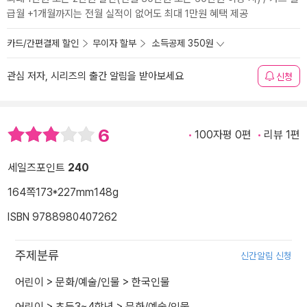
급월 +1개월까지는 전월 실적이 없어도 최대 1만원 혜택 제공
카드/간편결제 할인
무이자 할부
소득공제 350원
관심 저자, 시리즈의 출간 알림을 받아보세요
신청
6
100자평 0편
리뷰 1편
세일즈포인트
240
164쪽
173*227mm
148g
ISBN 9788980407262
주제분류
신간알림 신청
어린이
>
문화/예술/인물
>
한국인물
어린이
>
초등3~4학년
>
문화/예술/인물