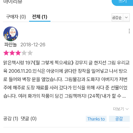
쓰기
마이리뷰
구매자 (0)
전체 (1)
메뉴
파란놀
2018-12-26
맑은책시렁 197《뭘 그렇게 찍으세요》 강무지 글 한지선 그림 우리교
육 2006.11.20.민식은 아궁이에 굵다란 장작을 밀어넣고 나서 방으
로 들어와 벽장 문을 열었습니다. 그림물감과 도화지! 아버지가 저번
주에 해주로 도장 재료를 사러 갔다가 민식을 위해 사다 준 선물이었
습니다. 여러 화가의 작품이 담긴 그림책까지! (24쪽)‘내가 할 수 있
는 것은, 지금 우리 눈앞에 있는 사실을 꾸미거나 부풀리지 않고 그대
더보기
로 찍는 것이다. 이 볼품없이 일그러지고 불쌍한 사람들은 다름아닌
공감 (
1
)
댓글 (0)
내 모습이 아닌가. 또한 내 부모형제이지 않는가.’ (76쪽)‘왜 겉모습
으로 사람을 평가하지? 사진 찍는 사람이 사진 찍기 편한 옷을 입으