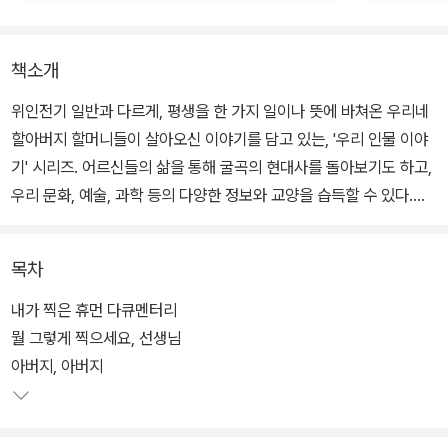
책소개
위인전기 일반과 다르게, 평생을 한 가지 일이나 뜻에 바쳐온 우리네
할아버지 할머니들이 살아오신 이야기를 담고 있는, '우리 인물 이야
기' 시리즈. 어르신들의 삶을 통해 굴곡의 현대사를 돌아보기도 하고,
우리 문화, 예술, 과학 등의 다양한 정보와 교양을 습득할 수 있다.
책은 50년 동안 사진의 길을 걸어 온 최민식 선생의 일생을 담았다.
목차
우리네 이웃 같은, 평범한 사람들의 희노애락을 있는 그대로 담아 낸
'다큐멘터리'는 곧 우리 시대의 역사이기도 하다. 한때 우리나라의 부
내가 찍은 휴먼 다큐멘터리
끄러운 모습만 찍는다고 정부의 탄압을 받기도 했다는 것이 그 증거.
뭘 그렇게 찍으세요, 선생님
아버지, 아버지
가난하고 소박한 사람들, 보잘 것 없고 천대받는 사람들, 그리고 그들
이 만들어내는 슬프고도 허망한 풍경을 진솔하게 프레임에 담아 온
그의 사진은 거꾸로 희망을 느끼게 한다. 사는 것의 의미를 생각해보