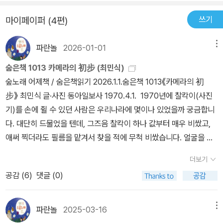
면 됐지, 꼭 신사복에 넥타이를 매야 하나, 참 나.’ (106쪽)민식은 산
쓰기
마이페이퍼 (4편)
동네에 있던 조그만 집마저 은행에 담보로 잡혔습니다. 융자를 받은
돈으로 사진집 《인간》을 이어서 펴냈습니다. 그러나 애써 펴낸 사진
파란놀
2026-01-01
메뉴
집이 잘 팔려서 창작에 보탬이 되기는커녕 정부 감시만 더 끈질겨졌
습니다. (118쪽) 너덧 해쯤 앞서 내로라하는 사진가·사진비평가 들이
숨은책 1013 카메라의 初步 (최민식)
모인 자리에 간 적이 있습니다. 그 자리에서 이분들은 ‘청소년이 읽을
숲노래 어제책 / 숨은책읽기 2026.1.1.숨은책 1013《카메라의 初
사진책을 여태 아무도 안 썼다’는 이야기를 하더군요. 다만, 그 자리에
步》 최민식 글·사진 동아일보사 1970.4.1. 1970년에 찰칵이(사진
있던 사람들 가운데 어느 누구도 ‘청소년 사진책을 스스로 쓸 생각’을
기)를 손에 쥘 수 있던 사람은 우리나라에 몇이나 있었을까 궁금합니
안 하더군요. 이분들 이야기를 한참 듣다가 “그러면 이런 자리에서
다. 대단히 드물었을 텐데, 그즈음 찰칵이 하나 값부터 매우 비쌌고,
투덜거리지 말고 좀 스스로 써 보세요. 여러 사람이 여러 가지 책을 쓰
애써 찍더라도 필름을 맡겨서 찾을 적에 무척 비쌌습니다. 얼굴을 담
면 더 좋을 테고요.” 하고 한 마디를 했어요. 이랬더니 한동안 조용합
은 빛꽃(사진) 하나조차 건사하지 못 하는 사람이 수두룩했습니다. 얼
더보기
니다. 아무도 말을 더 안 합니다. 이러다가 딴 얘기로 돌리더군요.
굴빛꽃 하나조차 목돈을 들여야 얻었습니다. 《여성동아》 31호(1970
《뭘 그렇게 찍으세요》(강무지, 우리교육, 2006)는 사진님 최민식 님
공감 (
6
)
댓글 (0)
년 5월호)에 덤(별책부록)으로 나온 《카메라의 初步》는 최민식 님
이 걸어온 자취를 돌아보는 이야기책입니다. 글쓴이는 사진을 그리
이 글을 씁니다. 이 꾸러미에 담은 빛꽃은 되도록 최민식 님이 스스로
모르는 분으로 느낍니다만, ‘최민식’이라는 이름을 듣고 이분을 여러
찍은 듯싶으나, 엮음새나 줄거리나 속그림은 다 일본책에서 따왔다고
파란놀
2025-03-16
메뉴
걸음으로 만나서 같이 다니고 말을 섞은 뒤에 ‘취재를 바탕으로 쓴 동
느낍니다. 책끝을 보면 “본지와 함께·값 300원”이라 적힙니다. 197