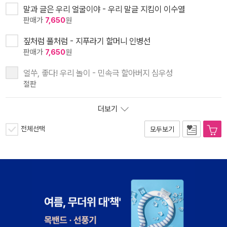
말과 글은 우리 얼굴이야 - 우리 말글 지킴이 이수열
판매가
7,650
원
짚처럼 풀처럼 - 지푸라기 할머니 인병선
판매가
7,650
원
얼쑤, 좋다! 우리 놀이 - 민속극 할아버지 심우성
절판
더보기
전체선택
모두보기