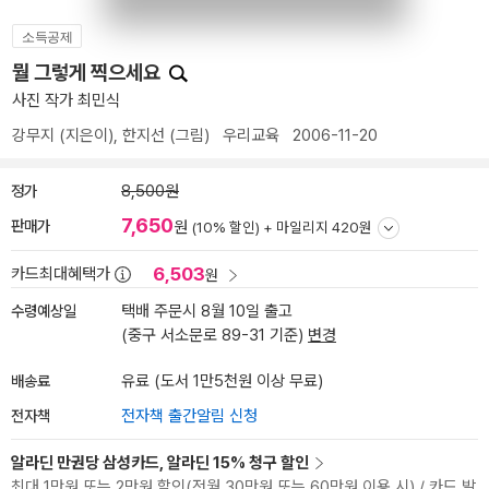
소득공제
뭘 그렇게 찍으세요
사진 작가 최민식
강무지
(지은이),
한지선
(그림)
우리교육
2006-11-20
정가
8,500원
7,650
판매가
원
(10% 할인) +
마일리지 420원
6,503
카드최대혜택가
원
수령예상일
택배 주문시 8월 10일 출고
(중구 서소문로 89-31 기준)
변경
배송료
유료 (도서 1만5천원 이상 무료)
전자책
전자책 출간알림 신청
알라딘 만권당 삼성카드, 알라딘 15% 청구 할인
최대 1만원 또는 2만원 할인(전월 30만원 또는 60만원 이용 시) / 카드 발