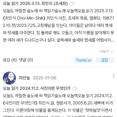
오늘 읽기 2025.3.13. 최민식 (조세희)
화’ 얼거리로 이야기를 풀어냅니다. 이 만한 동화나 위인전도 나쁘지
0년으로 보자면 달책(잡지) 한 자락 값조차 만만하지 않습니다. 그래
오늘도 까칠한 숲노래 씨 책읽기숲노래 오늘책오늘 읽기 2025.3.13.
는 않구나 싶습니다. 그러나 사진이란 무엇인가를 조금 더 깊이 헤아
도 그무렵에 이런 달책을 거리끼지 않고 장만할 뿐 아니라, 찰칵이도
《최민식 Choi Min-Shik》 최민식 사진, 조세희 엮음, 열화당, 1987.1
리거나 살피고서 이 이야기를 쓰거나 가다듬었으면 한결 나았으리라
대수롭지 않게 장만한 살림집도 적잖이 있은 듯싶습니다. 최민식 님
2.10.첫/2023.7.25.고침해날을 잇는다. 아이들은 날마다 여러 멧새
느껴요. ‘최민식 목소리’하고 ‘최민식 발자취’는 담아내려고 몹시 애쓴
은 ‘이웃나라 일본 어머니’가 딸을 짝맺으며 무엇을 하는지 머리말에
와 텟새를 마주한다. 집 둘레로 꿩도 깃들고, 아직 이름을 알아채지 못
티가 나지만, ‘사진 목소리’하고 ‘사진 발자취’는 거의 못 건드렸거든
옮기기도 하는데, 일본은 우리보다 찰칵이가 널리 퍼졌다고 하더라
한 여러 새가 드나드는구나 싶다. 굴뚝새와 솔새와 뱁새를 어렵사리
요. 왜 이렇게 사진을 찍는지, 이렇게 찍은 사진은 이 삶터에 어떻게
도, 두 나라에서 가난살림인 사람한테는 엄두조차 못 내던 일입니다.
본다. 셋쨋달도 천천히 흐르면서 한복판에 이른다. 오늘은 ‘몽땅’과
이바지를 하는지, 사진이란 우리 삶에서 어떤 자리에 있는지, 어린이
더욱이 왜 딸을 짝맺을 적에는 “딸아이가 자란 자취”를 빛꽃으로 모
더보기
‘뭉툭’과 ‘무디다’와 ‘뭇’이 얽힌 수수께끼를 가만히 짚는다. 하나하나
나 푸름이가 손전화 기계로도 얼마든지 사진을 찍고 나누는데, 이때
아서 보낼까요? 아들을 짝맺을 적에도 나란히 할 일이지 않을까요?
공감 (
6
)
댓글 (0)
짚으면서 모두 새로 추스르고, 다시 살피면서 첫자리로 나아간다. 《최
에 어린이나 푸름이가 알아둘 만한 대목은 무엇인지 …… 여러 가지로
ㅍㄹㄴ딸을 시집보낼 때 카메라 한대와 그 딸의 성장을 기록한 앨범
민식 Choi Min-Shik》은 1994년에 처음 읽었다. 1998년에 다시 읽
짚을 만합니다. 이러한 이야기를 짚을 적에 비로소 사진가를 둘러싼
한권만은 꼭 줘서 보낸다는 이웃나라 어머니의 이야기를 벌써 十여
었고, 2007년에 새로 읽고서, 2025년에 거듭 읽는다. 틈틈이 돌아
동화나 위인전이라 할 테지요. ㅅㄴㄹ(숲노래/최종규)
파란놀
2025-01-06
메뉴
년 전에 들은 적이 있다 … 이러한 문화적인 물건은 오늘날 우리 사회
보았으나 앞으로 더 들출 일은 없을 듯하다. 최민식 님이 남긴 그림이
에도 들이닥쳐 카메라의 붐이 일어나고 있다. 봄가을 즐거운 들놀이
오늘 읽기 2024.11.2. 사진이란 무엇인가
나, 조세희 님이 붙인 글은 여러모로 뜻깊되, ‘뜻’에서 멈추었다. 우리
에는 누구나 카메라를 가지고 가야만 한다는 의무감 같은 것이 있어
오늘도 까칠한 숲노래 씨 책읽기숲노래 오늘책오늘 읽기 2024.11.2.
나라에서도 “작은 골목집이나 시골집에서 살림을 하며 마을과 보금
선지 그것을 마련하려고 애쓰며 뛰어 다니는 사람들을 볼 때 더욱 실
《사진이란 무엇인가》 최민식 글, 현문서가, 2005.6.20.새벽에 비가
자리와 들숲바다와 아이들을 차분히 담은 이웃”이 제법 있는 줄 아는
감할 수 있다. (5쪽/머리말)글 : 숲노래·파란놀(최종규). 낱말책을 쓴
그친다. 이른아침에 빗물을 옮겨담는다. 이 빗물은 ‘첫하늘맛’이면서
데, 막상 ‘수수한 찰칵이웃’이 여민 그림이 사진책으로 나온 적은 아직
다. 《풀꽃나무 들숲노래 동시 따라쓰기》, 《새로 쓰는 말밑 꾸러미 사