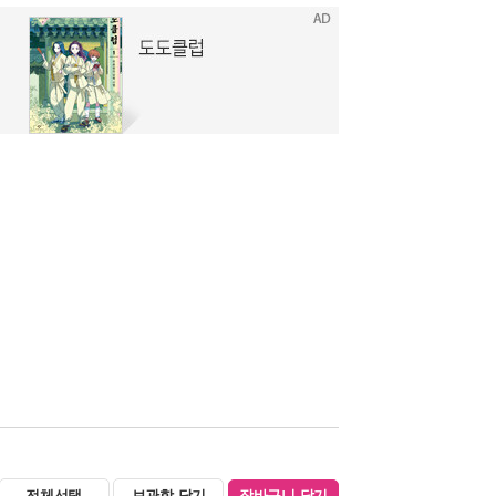
전체선택
보관함 담기
장바구니 담기