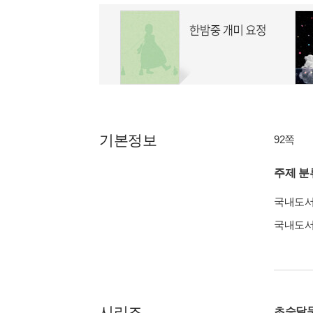
기본정보
92쪽
주제 분
국내도
국내도
시리즈
초승달