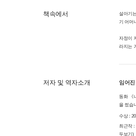
책속에서
설아기는
기 어머
자정이 
라지는 거
저자 및 역자소개
임어진
동화 《
을 썼습
수상 :
2
최근작 :
두보기)