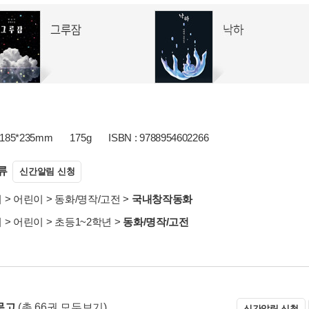
185*235mm
175g
ISBN : 9788954602266
류
신간알림 신청
서
>
어린이
>
동화/명작/고전
>
국내창작동화
서
>
어린이
>
초등1~2학년
>
동화/명작/고전
문고
(총 66권 모두보기)
신간알림 신청