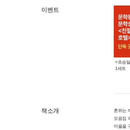
이벤트
<초승달
1세트
책소개
혼쥐는 
모음집 
마을을 