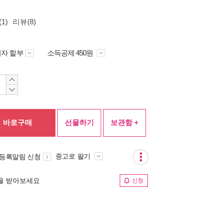
1)
리뷰(8)
자 할부
소득공제 450원
바로구매
선물하기
보관함 +
중고로 팔기
 등록알림 신청
림을 받아보세요
신청