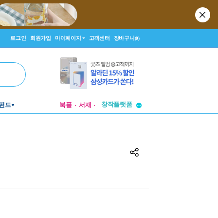
로그인
회원가입
마이페이지
고객센터
장바구니
(0)
펀드
북플
서재
투비컨티뉴드
창작플랫폼
투비컨티뉴드