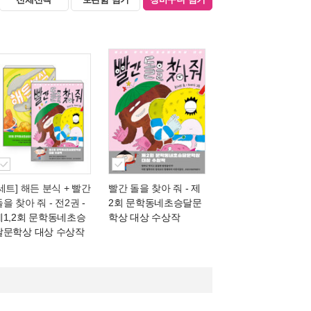
[세트] 해든 분식 + 빨간
빨간 돌을 찾아 줘
- 제
돌을 찾아 줘 - 전2권
-
2회 문학동네초승달문
제1,2회 문학동네초승
학상 대상 수상작
달문학상 대상 수상작