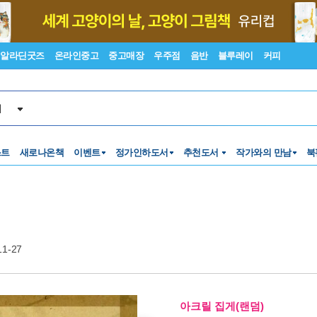
알라딘굿즈
온라인중고
중고매장
우주점
음반
블루레이
커피
서
스트
새로나온책
이벤트
정가인하도서
추천도서
작가와의 만남
북
11-27
아크릴 집게(랜덤)