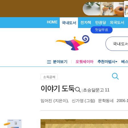
HOME
전자책
만권당
외국도서
국내도서
첫달무료
국내도
분야보기
오뒷세이아
추천마법사
베
소득공제
이야기 도둑
초승달문고 11
|
임어진
(지은이),
신가영
(그림)
문학동네
2006-