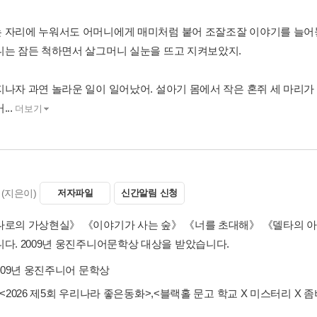
 자리에 누워서도 어머니에게 매미처럼 붙어 조잘조잘 이야기를 늘어놓
니는 잠든 척하면서 살그머니 실눈을 뜨고 지켜보았지.
지나자 과연 놀라운 일이 일어났어. 설아기 몸에서 작은 혼쥐 세 마리가
...
더보기
(지은이)
저자파일
신간알림 신청
나로의 가상현실》 《이야기가 사는 숲》 《너를 초대해》 《델타의 아
니다. 2009년 웅진주니어문학상 대상을 받았습니다.
009년 웅진주니어 문학상
<2026 제5회 우리나라 좋은동화>
,
<블랙홀 문고 학교 X 미스터리 X 좀비