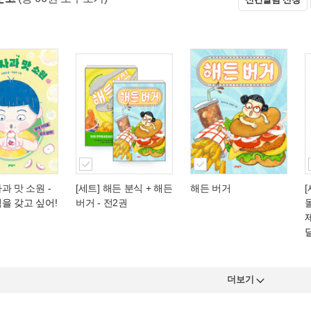
과 맛 소원
-
[세트] 해든 분식 + 해든
해든 버거
을 갖고 싶어!
버거 - 전2권
더보기