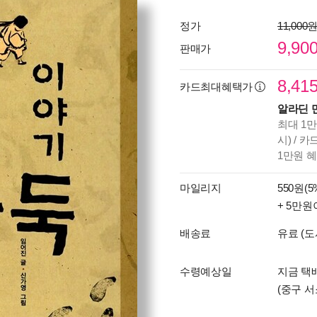
정가
11,000
9,90
판매가
8,41
카드최대혜택가
알라딘 
최대 1만
시) / 
1만원 
마일리지
550원(5
+ 5만원
배송료
유료 (도
수령예상일
지금 택배
(중구 서