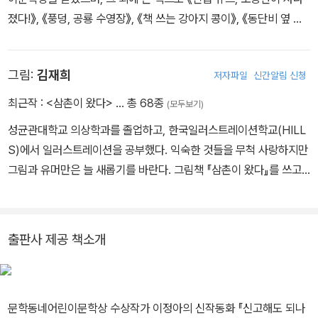
졌다!》, 《풍덩, 공룡 수영장》, 《책 쓰는 강아지 콩이》, 《동단비 옆 동
바람》, 《학교에서 오줌 싼 날》, 《내 친구 황금성》, 《섬소년》, 《무섭긴
뭐가 무서워!》, 《아빠는 오늘도 학교에 왔다!》 등이 있습니다.
그림:
김재희
저자파일
신간알림 신청
최근작 :
<삼촌이 왔다>
… 총 68종
(모두보기)
성균관대학교 의상학과를 졸업하고, 한국일러스트레이션학교(HILL
S)에서 일러스트레이션을 공부했다. 익숙한 것들을 무척 사랑하지만
그림과 유머만은 늘 새롭기를 바란다. 그림책 『삼촌이 왔다』를 쓰고
그렸으며, 『천 원은 너무해!』 『초등학생 이너구』 『재미있다! 한국사 1
~3』 『장래 희망이 뭐라고』 『나쁜 말 사전』 『마스크 요정과 꼬마꽃
벌』을 비롯한 여러 어린이책에 그림을 그렸다.
출판사 제공 책소개
문학동네어린이문학상 수상작가 이정아의 신작동화 『신고해도 되나