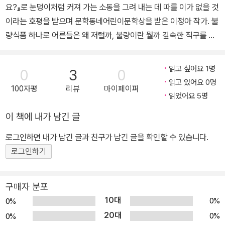
요?』로 눈덩이처럼 커져 가는 소동을 그려 내는 데 따를 이가 없을 것
이라는 호평을 받으며 문학동네어린이문학상을 받은 이정아 작가. 불
량식품 하나로 어른들은 왜 저럴까, 불량이란 뭘까 깊숙한 직구를 던
져 아이들 속을 시원하게 했던 작가는 이번엔 엄지를 치켜들 만한 개
구쟁이를 데려와 아이들의 움츠러든 어깨를 좍좍 펴준다. 납작코 말
읽고 싶어요 1명
0
3
0
썽 제조기 황금성과 30여 년 교사 생활 동안 숱한 장난꾸러기들을 섭
읽고 있어요 0명
100자평
리뷰
마이페이퍼
렵했을 신봉자 선생님, 그리고 황금성의 열렬한 팬 백호빵 아니 백건
읽었어요 5명
호. 세 인물이 입학식부터 정년퇴임식까지, 서로의 거부할 수 없는 매
이 책에 내가 남긴 글
력에 휘말려 펼쳐내는 해프닝은 빵 터지는 웃음과 깨알 재미를 선사
한다. 방심하는 순간 훅 파고드는 따듯한 감동까지. 첫 학교생활을 맞
로그인하면 내가 남긴 글과 친구가 남긴 글을 확인할 수 있습니다.
이하는 천둥벌거숭이 1학년 VS 정년퇴직을 앞두고 학교생활을 화려
로그인하기
하게 마치고 싶은 선생님 30여 년 경력에 빛나는 신봉자 선생님과 그
마지막 제자들의 배꼽 잡는 줄다리기 오늘로 초등학교 1학년이 되었
구매자 분포
으니 유치원 때보다 의젓한 마음으로 입학식에 참석한 백건호. 작은
10대
0%
0%
마을 작은 학교라, 늘 얼굴을 맞대 왔던 친구들이 운동장에 다 모였다.
20대
0%
0%
단 한 명, 교감 선생님 훈화 말씀에 혼자서만 “싫어요!”라고 대답하는