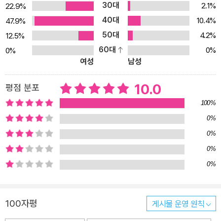
30대
2.1%
22.9%
녀석만 빼고. 읍내 짜장면집 상호와도 같은, ‘황금성’이라는 이름을 가
40대
진 그 아이는 낯설고 뭔가 이상하다. 게다가 자기를 놀리는 것 같은 말
10.4%
47.9%
에 웃기까지 한다. 위험한 녀석이 아닐까. 그러나 멀리하기엔 황금성
50대
4.2%
12.5%
은 신나는 놀이도 많이 알았고, 부끄럼쟁이 자신과는 달리 너무나 용
60대
0%
0%
여성
남성
감했으며, 대답하기 어려운 질문으로 선생님을 쩔쩔매게 만드는 굉장
한 아이였다! 황금성과 백건호의 찰떡호흡이 여물어 갈수록 신봉자
10.0
평점 분포
선생님의 앞날은 험난해진다. 공개수업 때 보호자들 앞에서 고수다운
모습을 보여 주려 했는데, 한자 8급 시험에 아이들 전원을 합격시키
100%
려 했는데, 화려한 계획이 틀어지고 만 것이다. 오랜 교사 생활에 참으
0%
로 만만치 않은 상대, 그러나 사랑하지 않고는 못 배기는 황금성 때문
0%
에. 할까 말까 칠까 말까 말할까 말까 망설이던 장난꾸러기 걱정꾸러
0%
기 눈치꾸러기 겁꾸러기 돌격, 앞으로! 아이들을 씩씩하게 해 주는 모
0%
두의 친구 황금성 놀고 싶은 마음, 씩씩해지고 싶은 마음, 사랑받고 싶
은 마음. 그러나 걱정되고 부끄럽고 버릇없는 아이로 비칠까 봐 선뜻
표현하지 못하는 마음. 작가는 아이들의 속맘을 동백초등학교 1학년
100자평
게시물 운영 원칙
아이들에게 녹여내었다. 누구보다도, 앞에 나와 자기 이름 석 자도 끝