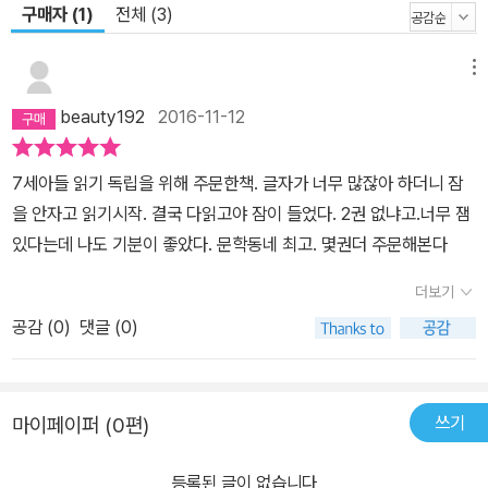
구매자 (1)
전체 (3)
기다려진다. 익살스럽고 활달한 상상력으로 이야기 살집을 더하는 그
림 김재희 화가는 본래 이야기에 드러나지 않은 뒷장면까지 끌어내,
이야기 살집을 더한다. 인물마다 제대로 살아 있는 표정, 컷마다 번득
메뉴
이는 유머를 하나씩 눈으로 짚는 재미가 만만치 않다. 귀여워, 귀여워,
beauty192
2016-11-12
를 연발하다 보면 어느새 마지막 페이지. 건호의 의미심장한 윙크를
만나게 된다.
7세아들 읽기 독립을 위해 주문한책. 글자가 너무 많잖아 하더니 잠
을 안자고 읽기시작. 결국 다읽고야 잠이 들었다. 2권 없냐고.너무 잼
있다는데 나도 기분이 좋았다. 문학동네 최고. 몇권더 주문해본다
더보기
공감 (
0
)
댓글 (0)
쓰기
마이페이퍼 (0편)
등록된 글이 없습니다