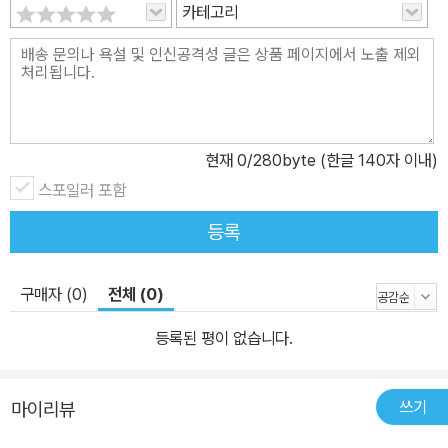
카테고리
까지 말하지 못했던 백건호는 황금성과 신봉자 선생님을 만나 조금
더 자신 있게 굴어도 된다는 것을 무의식중에 체득해 나간다. 그리하
여 만화책을 보고 싶은 일념은 경찰차와 오토바이 추격전을, 착한 어
린이에게 주는 ‘바른품성’ 왕관은 그 이름이 무색한 왕관 쟁탈전을, 과
도하게 몰입한 ‘왕 놀이’는 밭에서 고추모를 심던 엄마를 불러오고 마
는데, 작가는 이 일련의 소동들을 통해 경계심이 돈독한 친밀함으로
현재
0
/280byte (한글 140자 이내)
바뀌어 가는 과정을 은근하고 따듯하게 연출한다. ‘할머니 선생님’을
스포일러 포함
싫다고 말했던 황금성은 할머니 선생님을 위해 들꽃 다발을 엮고, 황
등록
금성을 이상한 녀석이라고 생각했던 건호는 황금성과 단짝이 되고,
신봉자 선생님은 진땀 빼게 했던 마지막 제자들을 한 품에 끌어안는
다. 그리고 새로운 선생님과의 첫 수업 시간, 건호는 한껏 대담함을 발
구매자 (0)
전체 (0)
휘해 회심의 한마디를 던지는데! 이 장면은 소심했던 건호가 앞으로
등록된 평이 없습니다.
는 궁금한 것은 큰 소리로 묻고, 제 이름 석 자를 분명하게 말할 것이
며, 어쩌면 황금성 못지않은 개구쟁이가 될 거라는 묘한 기대를 갖게
한다. 학교생활과 놀이 안에서, 서로 보살펴 주는 공동체 안에서 변해
쓰기
마이리뷰
가는 인물들의 모습을 유머와 감동으로 그려 낸 작가의 다음 작품이