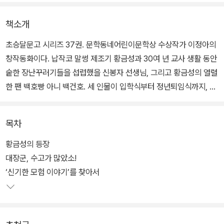
책소개
초승달문고 시리즈 37권. 문학동네어린이문학상 수상작가 이정아의
창작동화이다. 납작코 말썽 제조기 황금성과 30여 년 교사 생활 동안
숱한 장난꾸러기들을 섭렵했을 신봉자 선생님, 그리고 황금성의 열렬
한 팬 백호빵 아니 백건호. 세 인물이 입학식부터 정년퇴임식까지, 서
로의 거부할 수 없는 매력에 휘말려 펼쳐내는 해프닝은 빵 터지는 웃
음과 깨알 재미를 선사한다. 따듯한 감동은 덤이다.
목차
오늘로 초등학교 1학년이 되었으니 유치원 때보다 의젓한 마음으로
황금성의 등장
입학식에 참석한 백건호. 작은 마을 작은 학교라, 늘 얼굴을 맞대 왔던
대장군, 수고가 많았소!
친구들이 운동장에 다 모였다. 단 한 명, 교감 선생님 훈화 말씀에 혼
‘신기한 모험 이야기’를 찾아서
자서만 “싫어요!”라고 대답하는 녀석만 빼고.
읍내 짜장면집 상호와도 같은, ‘황금성’이라는 이름을 가진 그 아이는