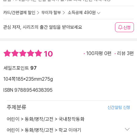
카드/간편결제 할인
무이자 할부
소득공제 490원
관심 저자, 시리즈의 출간 알림을 받아보세요
신청
10
100자평 0편
리뷰 3편
세일즈포인트
97
104쪽
185*235mm
275g
ISBN 9788954638395
주제분류
신간알림 신청
어린이
>
동화/명작/고전
>
국내창작동화
어린이
>
동화/명작/고전
>
학교 이야기