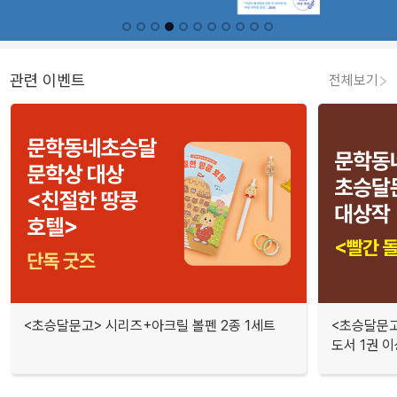
관련 이벤트
전체보기
<초승달문고> 시리즈+아크릴 볼펜 2종 1세트
<초승달문고
도서 1권 이