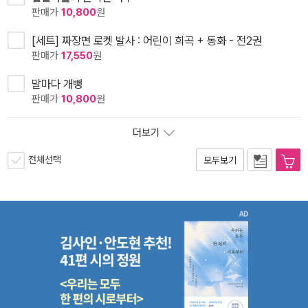
판매가
10,800
원
[세트] 짜장면 로켓 발사 : 어린이 희곡 + 동화 - 전2권
판매가
17,550
원
말마다 개뻥
판매가
10,800
원
더보기
전체선택
모두보기