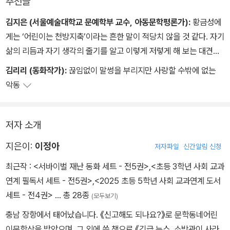
추천글
낯설고 뭔가 이상하다. 게다가 자기를 놀리는 것 같은 말에 웃기까지
한다. 위험한 녀석이 아닐까. 그러나 멀리하기엔 황금성은 신나는 놀
김지은 (서울예술대학교 문예학부 교수, 아동문학평론가):
황금성에
이도 많이 알았고, 부끄럼쟁이 자신과는 달리 너무나 용감했으며, 대
게는 ‘어린이는 천방지축’이라는 흔한 말이 적당치 않을 것 같다. 자기
답하기 어려운 질문으로 선생님을 쩔쩔매게 만드는 굉장한 아이였다.
삶의 리듬과 자기 생각의 줄기를 알고 이렇게 저렇게 해 보는 대견한
어린이다. 작가가 구사하는 유머는 생기 넘치지만 결코 가볍지 않아
김리리 (동화작가):
끊임없이 말썽을 부리지만 사랑할 수밖에 없는
황금성과 백건호의 찰떡호흡이 여물어 갈수록 신봉자 선생님의 앞날
서 읽은 뒤 여운이 깊다.
악동
은 험난해진다. 공개수업 때 보호자들 앞에서 고수다운 모습을 보여
주려 했는데, 한자 8급 시험에 아이들 전원을 합격시키려 했는데, 화
려한 계획이 틀어지고 만 것이다. 오랜 교사 생활에 참으로 만만치 않
저자 소개
은 상대, 그러나 사랑하지 않고는 못 배기는 황금성인데….
지은이:
이정아
저자파일
신간알림 신청
최근작 :
<서바이벌 재난 동화 세트 - 전5권>
,
<초등 3학년 사회 교과
연계 필독서 세트 - 전5권>
,
<2025 초등 5학년 사회 교과연계 도서
세트 - 전4권>
… 총 28종
(모두보기)
충남 장항에서 태어났습니다. 《신고해도 되나요?》로 문학동네어린
이문학상을 받았으며, 그 외에 쓴 책으로 《긴급 뉴스, 소방관이 사라