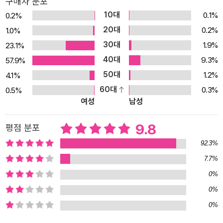
구매자 분포
는 새로운 사건들로 구성되었다. 그런데 듣다 보면 그 속의 어느 장면
10대
0.1%
0.2%
이 삼백이의 길고 긴 삶과 뜻하지 않게 맞닿아 있다. 각각의 목숨들이
20대
0.2%
1.0%
무수한 인연으로 얽혀 있는 곳이 바로 이 세상이라는 메시지를 절묘
30대
1.9%
23.1%
하게 반영한 구성이다. 유쾌하고 맛깔스러운 글에 담은 귀중한 가치,
40대
9.3%
57.9%
창작 옛이야기의 결정판 ‘삼백이의 칠일장’은 심사위원들로부터 “창
50대
1.2%
4.1%
작 옛이야기의 결정판”이라는 평을 받았다. 구전문학으로서의 옛이
60대
0.3%
0.5%
야기가 가진 무한한 힘을 고스란히 품고 있는 오늘의 이야기를 만나
여성
남성
는 것은 매우 반가운 일이다. 하나하나의 이야기는 오래 새길 만한 생
각의 씨앗들을 알알이 품고 있다. 우연히 구렁이 알을 삼키고 몇 날 며
9.8
평점 분포
칠 구릿구릿한 입내에 시달리다 기어이 앓아누운 외동딸이 입내를 고
92.3%
칠 수 있었던 것은, 지나가던 거지에게 따뜻한 밥을 내어 준 마음씨와
7.7%
산신령을 웃게 할 수 있었던 재치 덕분이다. 재주로는 천하제일인 사
0%
람들도 못 고치던 임금님의 개를 다시 건강하게 만든 꼬마 시동은 상
대방을 제대로 사랑하는 법을 알고 있는 아이였다. 생고집을 부리다
0%
된통 망신을 당하는 안져할멈 이야기나 달콤한 쾌락에 빠져 자신의
0%
본모습을 잃고 고생한 호랑이왕 이야기 속에도 우리 옛이야기가 오랜