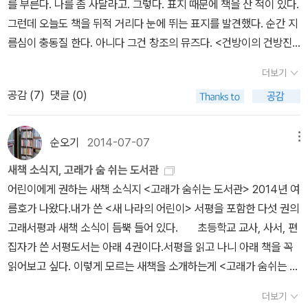
를 부른다. 나를 좀 사달라고. 그렇다. 표지 때문에 책을 산 적이 있다.
주최한 스토리 킹 대상작이다.100명의 아이들이 심사위원으로 참여
그런데 오늘도 책을 뒤적 거리다 눈에 뛰는 표지를 발견했다. 순간 지
하여 직접 뽑은 대상을 받았으니아이가 어떤 이야기를 원하는지 정확
름심이 충동질 한다. 아니다 그건 창조의 뮤즈다. <건방이의 건방진
히 알고 있다는 반증일 것이다.삼백이도 그렇고, 건방진 수련기도 그
수련기>다. 제목도 특이하다. 생소한 이름이라 저자의 이름을 검색해
렇고 아이가 정말 푹 빠질 만한 이야기이다.현직 교사이기 때문에 아
더보기
보니 의외로 많은 책을 저술했다. 그것도 비븟한 책으로. 천효정, 198
이가 흥미있어할 만한 소재를 잡기가 아마 수월했을 지도 모른다.송
공감 (
7
)
댓글 (0)
2년 생이다.아직 삼십대다. 충남 서천 출생이다. 누굴까? 궁금해 진
언 작가가 그런 것처럼 말이다. <건방이의 건방진 수련기>의 만화 같
다. 미리보기로 들어가 건방이 수련기를 읽어보니 이거 장난 아냐. 입
은 삽화 그림-<거짓말 같은 이야기>의 강경수 그림 작가-도 재미를
답이 고저... 캬, 이런 분을 몰라 보다니. 하여튼 오늘 큰거 하나 건졌
순오기
2014-07-07
메뉴
한 몫 더해 준다.하지만무엇보다도 재미있고 흥미진진한 이야기가 이
다. 매형은 이걸 두고 왕건이 거졌다고 표현했다. 왕건이, 국물이 건덕
책의 으뜸 매력이다. 조손 가정에서 자란 건이는, 자신을 양육하던 할
새책 소식지, 고래가 숨 쉬는 도서관
이 큰거 올린 것이다. 수지 맞는 장사인 셈이다. 좋은 책 발견하기가
머니마저 돌아셔 보육원에 가야될 운명을 맞이한다.보육원으로 떠나
어린이에게 권하는 새책 소식지 <고래가 숨쉬는 도서관> 2014년 여
어디 쉽나. 오늘부로 이 책 접수 하기로 했다. 책 읽기 싫어하는 우리
기 전, 비밀 장소에 들렀다가오방도사가 손으로 바위를 산산조각 내
름호가 나왔다.내가 쓴 <새 나라의 어린이> 서평을 포함한 다섯 권의
아들들에게 선물로 줘야겠다. 한빛비즈에서 나온 책들이 묘한 디자인
는 걸 보게 된다.건이가 지켜본 걸 알게 된 오방도사는 오방권법이 탄
고래서평과 새책 소식이 듬뿍 들어 있다. 초등학교 교사, 사서, 편
의 책이 많다. <저는 심리학이 처음인데요>도 그렇고, <나는 무적의
로났으니 건이를 죽이겠다고 달려들고...죽인다는 오방도사의 말에죽
집자가 쓴 서평도서는 아래 4권이다.서평을 읽고 나니 아래 책을 꼭
회사원이다>는 책 역시 완전 신파조의 구한말 분위기다. <땅뺏기>의
기 아니면 까무러치기라 생각하며 손으로 바위를 내려친 건이.진짜
읽어보고 싶다. 이렇게 모르는 새책을 소개하는게 <고래가 숨쉬는 도
경우는 사회경제부분을 다루면서도 유치찬란한 표지다. 내용을 잘 담
바위가 쩍 갈라졌다. 이를 본 오방도사는 건이를 제자로 맞아들인다.
서관>이 하는 일이다. <어린이 책 작가의 삶과 책 이야기>
아내는 것에는 성공했지만 권위는 떨어지는 느낌이다. <아빠로 살기
더보기
얼떨결에 오방도사의 제자가 된 건이는 2년 동안 수련은 커녕 허드렛
에서는 '노경실' 작가의 이야기를 들려준다.<상계동 아이들>만 읽었