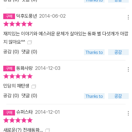
김지은(아동청소년문학 평론가)
덕후도풍년
2014-06-02
메뉴
재치있는 이야기와 예스러운 문체가 살아있는 동화 별 다섯개가 아깝
지 않아요^^
공감 (
0
)
댓글 (0)
동화사랑
2014-12-03
메뉴
민담의 재탄생
공감 (
0
)
댓글 (0)
슈퍼스타
2014-12-01
메뉴
새로운(?) 전래동화...