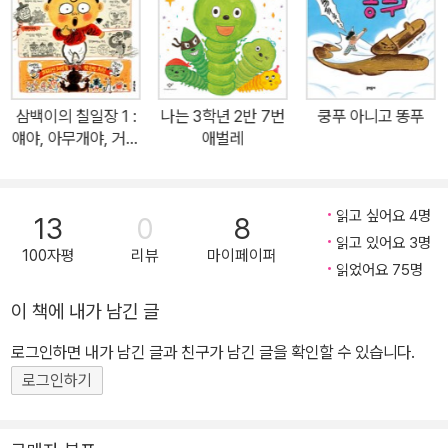
한입에 삼킬 듯한 뻥 정신과 인간에 대한 깊은 통찰이 곳곳에 담겨 있
다”고 평했다. 문학동네어린이문학상이 그동안 배출한 수상작들이
주로 고학년 대상의 동화였던 상황에서, 저학년 독자가 즐길 수 있는
‘삼백이의 칠일장’의 수상이 더욱 소중하다 할 수 있다. 이름 없이 살
삼백이의 칠일장 1 :
나는 3학년 2반 7번
쿵푸 아니고 똥푸
다 죽은 아이의 꼬불꼬불 삼백 년, 그 속에 숨은 기막힌 이야기 ‘삼백
얘야, 아무개야, 거시
애벌레
이의 칠일장’은 저승사자가 부를 이름이 없어 삼백 년을 산 아이의 장
기야!
례 날, 상주로 나선 여섯 동물들이 밤을 새워 나누는 이야기이다. 여섯
동물 귀신들은 저마다 살아생전 삼백이에게 고마웠던 사연이 있다. 1
읽고 싶어요 4명
13
0
8
권 『얘야, 아무개야, 거시기야』에는 첫째 밤 구렁이 귀신, 둘째 밤 개
읽고 있어요 3명
100자평
리뷰
마이페이퍼
귀신, 셋째 밤 소 귀신이 들려주는 이야기가, 2권 『삼백이는 모르는
읽었어요 75명
삼백이 이야기』에는 넷째 밤 까치 귀신, 다섯째 밤 호랑이 귀신, 여섯
이 책에 내가 남긴 글
째 밤 말 귀신이 들려주는 이야기가 실려 있다. 첫째 날 구렁이 귀신은
로그인하면 내가 남긴 글과 친구가 남긴 글을 확인할 수 있습니다.
달걀 좋아하던 외동딸 이야기를 들려준다. 둘째 날 개 귀신은 시름시
름 앓던 임금님의 개를 돌보던 꼬마 시동 이야기, 셋째 날 소 귀신은
로그인하기
연날리기 좋아하는 아이가 구경한 연나라 이야기를 한다. 이처럼 동
물 귀신들이 들려주는 각각의 이야기는 새로운 인물들이 등장해 펼치