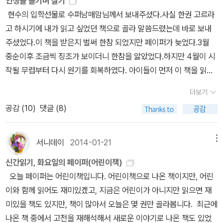
인생을 즐기며 살기
이가진짜 수퍼 히어로가 되는 건방이의 건방진 수련기, 정말 재미있
참여한 엄마들이 그림책 작가로 책을 낸 소식을 전한다.와우~ 대박!!
현수의 입학선물로 수퍼남매맘님께서 보내주셨다.사실 한권 고르라
다.이번 기나긴 추석 연휴 동안 한번 읽어보길 강력 추천한다. 2권이
이런 공모사업에 참여해 도서관 프로그램으로 진행한다면 얼마나 좋
고 하시기에 내가 읽고 싶었던 책으로 골라 말씀드렸는데 바로 보내
나올 듯한 결말로 끝나 아들과 함께 2권을 기다리고 있다.
을까, 부럽다~ '행복한 꼬리연 창작 그림책'으로 나온첫 그림책, 아
주셨었다.이 책을 받은지 벌써 한참 되었지만 페이퍼가 늦었다.3월
이를 키우면서 경험하는 평범한 일상을 유쾌한 반전으로 풀어낸 <엄
중순이후 조금씩 징조가 보이더니 한참을 앓았었다.하지만 4월이 시
마 언제 와?> 감감무소식인 아기를 간절하게 기다리는 예비 엄마 작
작될 무렵부터 다시 원기를 회복하였다. 아이들이 먼저 이 책을 읽었
가의<네가 태어난 걸 축하해>는 두번째 그림책이다.아기를 기다리는
다.이구동성 정말 재미있다고 했다. 그래도 이 책을 읽을 겨를도 없이
더보기
엄마 이야기를 시작하고 신기하게도 아기가 찾아와 원고를 완성했고,
잠만 잤다. 기운이 회복되고, 이 책을 집어 들었는데 정말 우리 아이들
공감 (
10
)
댓글 (8)
그림을 그린이도 아기를 기다리는 예비엄마가 그려, 아기가 첫돌을
이 딱 좋아하는 책이다.옛날 이야기, 전래동화라면 끝도 없이 읽어달
맞을 무렵 이 책이 세상에 나왔다고 한다. <고래가 숨 쉬는 고서관>
라고 조르는 아이들이다.<삼백이의 칠일장 1 -얘야, 아무개야, 거시
에는 요모조모 쓸모있는 책이야기가 많다.어린이가 어린이에게 추천
기야>는 이야기의 시작부터 흥미진진했다. 저승사자를 피하기 위해
서니데이
2014-01-21
메뉴
하는 책도 있고, 2014 여름방학 추천도서 60권도 들어 있다.그 외에
이름 불리는 일을 두려워한 삼백이. 저승사자를 3번 피하면 오래 산
신간읽기, 화요일의 페이퍼(어린이책)
도 새 책의 기획의도와 본문내용 등 교과와 연계한 도서도 친절하게
다는 옛 이야기를 떠올리며 저승사자를 피해 삼백년을 살아 삼백이라
오늘 페이퍼는 어린이책입니다. 어린이책으로 나온 책이지만, 어린
안내한다. 알라딘에도 좋은 어린책을 열심히 소개하는 선생님들이
이름 짓고 저승사자를 따라 나선다. 저승사자를 피하며 사느라, 죽지
이와 함께 읽어도 재미있겠고, 지금은 어린이가 아니지만 읽으면 재
있다.마침 서평 원고 쓰실 분을 추천해달라는 톡을 받고 망설임없이
않기 위해 사는 일은 어떨까? 그 인생이 즐겁지만은 않았을 것이다.
미있을 책도 있지만, 책이 많아서 오늘은 몇 권만 골라봅니다. 최근에
두 분을 추천했다.좋은 책을 소개하는 일은 책 좋아하는 어른들이 마
삼백년을 살았지만 억울함에 저승사자를 순순히 따라갈 수 없었다는
나온 책 중에서 고전을 재해석해서 새로운 이야기로 나온 책도 있었
땅히 할 일이니까.<고래가 숨쉬는 도서관>에서 알라딘 친구의 서평