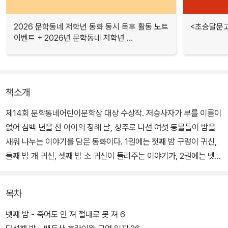
2026 문학동네 저학년 동화 동시 독후 활동 노트
<초승달문고
이벤트 + 2026년 문학동네 저학년 ...
책소개
제14회 문학동네어린이문학상 대상 수상작. 저승사자가 부를 이름이
없어 삼백 년을 산 아이의 장례 날, 상주로 나선 여섯 동물들이 밤을
새워 나누는 이야기를 담은 동화이다. 1권에는 첫째 밤 구렁이 귀신,
둘째 밤 개 귀신, 셋째 밤 소 귀신이 들려주는 이야기가, 2권에는 넷째
밤 까치 귀신, 다섯째 밤 호랑이 귀신, 여섯째 밤 말 귀신이 들려주는
이야기가 실려 있다.
목차
첫째 날 구렁이 귀신은 달걀 좋아하던 외동딸 이야기를 들려준다. 둘
넷째 밤 - 죽어도 안 져 절대로 못 져 6
째 날 개 귀신은 시름시름 앓던 임금님의 개를 돌보던 꼬마 이야기, 셋