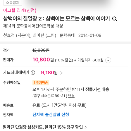
소득공제
아크릴 집게(랜덤)
삼백이의 칠일장 2 : 삼백이는 모르는 삼백이 이야기
제14회 문학동네어린이문학상 대상
천효정
(지은이),
최미란
(그림)
문학동네
2014-01-09
정가
12,000원
10,800
판매가
원
(10% 할인) +
마일리지 600원
9,180
카드최대혜택가
원
수령예상일
양탄자배송
오후 1시까지 주문하면 밤 11시
잠들기전 배송
(중구 서소문로 89-31 )
변경
배송료
유료 (도서 1만5천원 이상 무료)
전자책
전자책 출간알림 신청
알라딘 만권당 삼성카드, 알라딘 15% 청구 할인