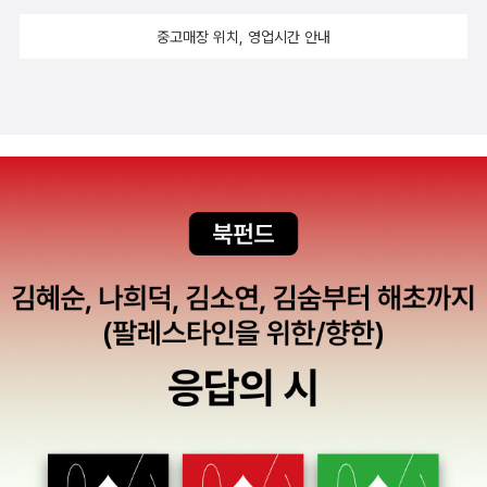
딸은 살림만 잘 하면 된다고 교육은 안 시키시고 매일 집안일만 시키
서 화제가 되고 있는 영화 <겨울왕국>과 관련있는 책입니다. 겨울왕
셨었단다. 외삼촌들은 공부도 많이 하셨는데 엄마는 그런 오빠들에게
중고매장 위치, 영업시간 안내
국도 안데르센의 동화 <눈의 여왕>을 재해석한 내용이라고 합니다.
라도 좀 배웠으면 좋았으련만 그럴 시간이 없었는지, 외할머니의 고
영화속의 장면이나 이야기를 담은 아이들의 연령에 맞는 다양한 책이
지식한 소견에 여자는 많이 배워봤자 팔자만 드세진다는 얘기를 입에
많이 나왔습니다. 3. 그림자
달고 사셨었단다. 그리고 꼭 성당에도 혼자만 다니시고 딸은 데리고
매-- 마이클 버클리-- 뉴욕에서 평범하게 살던 두 자매가 갑자기 부
다니면 바람 난다고 집에 두고 다니셨단다. 엄마는 가끔 그런 할머니
모님이 사라지고, 믿어지지 않는 놀라운 사건을 만나게 되면서 판타
가 원망스러우셨는지 한스럽게 얘기하신다. 당신 성당 다니실때 딸도
지 세계와도 같은 동화속 마법세계의 비밀조직과 싸우면서 문제를 해
좀 데려가셨더라면......하고 가끔 넋두리를 하신다. 그런 엄마가 어렸
결하는 내용입니다. 그림형제의 후손과 동화속 이야기가 실제 있었던
을땐 이해가 잘 되지 않았었다. 하지만 워낙 성정이 온화하시고 순종
일들이라는 설정으로, 자신의 운명과 마법사건을 해결하는 두 자매의
적이신 분이니 외할머니의 말씀을 잘 따랐을 것이다. 물론 나였다면
성장기를 담은 판타지 소설이라고 해도 될 것 같습니다. <그림자매>
가당치도 않다고 떼를 썼을테지만 말이다. 창비에서 나온 재밌다 우
는 최근 9권으로 한국어판이 완간되었습니다. 그림 자매 1
리고전, 이 책은 엄마가 가장 좋아하시는 책이다.옛 이야기가 역시 술
- 살아 있는 주인공들그림 자매 2 - 어느 날 갑자기 아무도 모르게!그
술 잘 읽힌다고 재밌는 책들은 여러번 읽으셨다. 고학년들이 읽기에
림 자매 3 - 세상 모든 주인공의 이야기그림 자매 4 - 뉴욕에서 일어
적당한 책이다. 언니가 세트로 구매한 것들이라 나도 기회를 봐서 내
난 마법 같은 이야기그림 자매 5 - 사라진 그림 자매와 마법의 시작그
후년쯤엔 빌려다가 현준이랑 같이 읽어야겠다. 요새 엄마와 극장 나
림 자매 6 - 빨간 모자의 비밀그림 자매 7 - 에버애프터 전쟁그림 자
들이도 가끔 한다. 얼마 전엔 <우아한 거짓말>을 함께 보았다. 딸의
매 8 - 이야기 안의 세계그림 자매 9 - 거울들의 예언 4. 어린이 로스