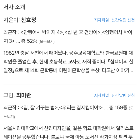
저자 소개
지은이:
천효정
저자파일
신간알림 신청
최근작 :
<암행어사 박아지 4>
,
<십 년 후 건방이>
,
<암행어사 박아
지 3>
… 총 52종
(모두보기)
1982년 충남 서천에서 태어났다. 공주교육대학교와 한국교원대 대
학원을 졸업한 후, 현재 초등학교 교사로 재직 중이다. 『삼백이의 칠
일장』으로 제14회 문학동네 어린이문학상을 수상, 타고난 이야기꾼
이라는 호평을 받았다. 그리고 일 년 후, 어린이 심사위원 100명의 깐
깐한 심사를 거친 『건방이의 건방진 수련기』가 제2회 스토리킹 수상
그림:
최미란
저자파일
신간알림 신청
작으로 선정되면서 큰 주목을 받았다. 이후 「건방이의 건방진 수련기」
시즌1(전 5권)에 이어 시즌2(전 5권)「건방이의 초강력 수련기」가 출
최근작 :
<집, 잘 가꾸는 법>
,
<우리는 집지킴이야!>
… 총 159종
(모
간되었다. 그동안 「암행어사 박아지」 시리즈, 『대박 쉽게 숙제하는
두보기)
법』, 『아기 너구리 키우는 법』 등을 썼다.
서울시립대학교에서 산업디자인을, 같은 학교 대학원에서 일러스트
레이션을 공부했습니다. 볼로냐 국제 아동 도서전 라가치상 픽션 부