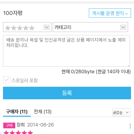
세월 지켜 왔던 소중한 가치들이 자리잡고 있다. 그런데 아무리 훌륭
100자평
게시물 운영 원칙
한 뜻을 담았더라도 옛이야기는 우선 즐거워야 한다. 상징이든 교훈
이든 이야기 자체가 지닌 즐거움이 없다면 그저 잔소리에 지나지 않
카테고리
으니 말이다. 능청스러운 유머와 해학으로 꽉 찬 문장은 무엇보다 유
쾌하고 재미있다. 이야기꾼이 간결하고 발랄하게 성큼성큼 나아가면
독자가 나머지 부분을 상상으로 메워 넣으며 이야기는 생기를 얻게
된다. 삼백이의 삶에 곶감처럼 조롱조롱 매달린 이야기들이 자꾸 생
각나고 자꾸 듣고 싶어지는 이유다. 거침없이 활약하는 그림 언어의
현재
0
/280byte (한글 140자 이내)
절정 화가 최미란이 만들어 낸 캐릭터는 더도 아니고 덜도 아닌 삼백
이 그 자체이다. 방대한 시공간을 오가며 수많은 인물들을 그려 내야
스포일러 포함
해서 쉽지 않은 작업이었지만 최미란의 그림은 이야기의 한 축을 너
등록
끈히 받치고 있다. 화가는 이야기와 인물의 내면에 적극적으로 개입
하여 장면마다, 캐릭터마다 고유한 감정의 결을 부여했다. 각 꼭지 말
구매자 (11)
전체 (13)
미마다 등장하는 만화 형식의 지면은 이야기 속에 숨은 삼백이의 정
체를 효과적으로 폭로한다. 생동감 넘치는 묘사와 새로운 해석, 책장
장희
2014-06-26
메뉴
곳곳에 깨알같이 숨겨 둔 재미는 어린이 독자들에게 시원한 웃음을