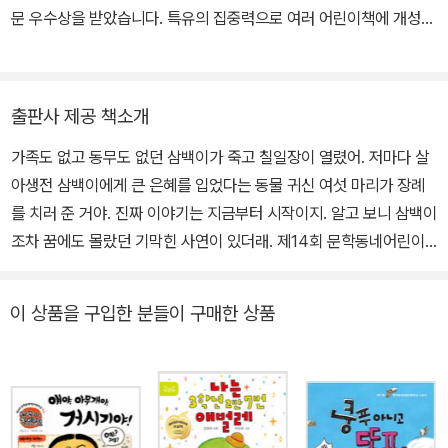
문 우수상을 받았습니다. 특유의 집중력으로 여러 어린이책에 개성
강한 그림들을 그렸습니다. 그린 책으로 '삼백이의 칠일장' 시리즈, ≪
글자동물원》, ≪탁구장의 사회생활≫, ≪내기 대왕 오진구≫, ≪귀신
학교≫, ≪백점 백곰≫, ≪기기묘묘 고물 자판기≫, ≪독수리의 오시오
출판사 제공 책소개
고민 상담소≫, ≪주세요 주세요≫, ≪무적 말숙≫, ≪슈퍼 히어로의
가족도 없고 동무도 없던 삼백이가 죽고 칠일장이 열렸어. 저마다 살
똥 닦는 법≫, ≪겁보 만보≫ 등이 쓰고 그린 책으로는 ≪집, 잘 가꾸는
아생전 삼백이에게 큰 은혜를 입었다는 동물 귀신 여섯 마리가 장례
법≫, ≪우리는 집지킴이야!≫가 있습니다.
를 치러 준 거야. 진짜 이야기는 지금부터 시작이지. 알고 보니 삼백이
조차 꿈에도 몰랐던 기막힌 사연이 있더래. 제14회 문학동네어린이
문학상 대상 수상작 ‘삼백이의 칠일장’ 뛰어난 응모작이 많아 유난히
풍성했던 제14회 문학동네어린이문학상에서 심사위원 전원의 극찬
이 상품을 구입한 분들이 구매한 상품
을 받으며 대상을 수상한 ‘삼백이의 칠일장’이 마침내 출간되었다. 심
사위원 김리리, 김지은, 유영진, 임정자, 장주식은 ‘삼백이의 칠일
장’을 114편의 응모작 가운데 단연 인상적인 작품으로 꼽으며, 무한
한 가능성을 지닌 작가 천효정의 탄생에 아낌 없는 박수를 보냈다. 심
사위원 유영진은 이 작품에 대하여 “해학과 유머는 기본 탑재, 세상을