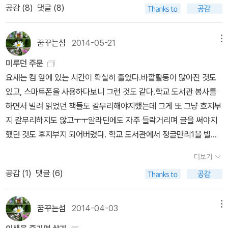
참 힘들다>는 표지에 모든 것을 담았다. 재미도 있고, 좋다. 다들 책
공감 (
8
)
댓글 (8)
일만 도맡아 한다.도대체 오방권법은 언제 가르쳐 주는 거냐고? 2년
는데, 집에 두고도 아직 안 읽은 <복실이네 가족사진>은 작가가 고등
안 읽는다고 말 한다. 그러나 표지만 잘 만들어도 백권은 더 팔릴 수
의 세월이 흘러 오방도사는 건이에게 새 이름을 지어준다.튼튼할 건
학교 1학년 때, 자신의 품에서 초등학교 1학년이었던 여동생이 죽은
있다. 안그런가?
대신 하늘 건, 방위 방'건방'이라고 말이다.'하늘의 방위' 라는 뜻의 건
사건이 거의 그대로 그려져있다고 한다. 살아있다면 42,3살이 됐을
꿈꾸는섬
2014-05-21
메뉴
방이라는 새 이름을 받은 건방이는 이때부터 수련다운 수련을 시작한
여동생이 영원히 여덟 살 아이로 영혼과 심장과 추억 속에 존재한다
미루던 주문
다.오방도사 말이 지금까지 한 허드렛일이 다 수련의 일종이라나 뭐
고 한다. 꿈 속에도 여전히 여덟 살 여리고 마른 착한 아이로 나온다
요새는 컴 앞에 있는 시간이 확실히 줄었다.바깥활동이 많아진 것도
라나!어찌 되었건 수석술을 익힌 건방이는 살림을 유지하기 위해서
고... ㅠ <찾아가는 작가.화가>에서는 '강아지똥'을 그린 정승
있고, 스마트폰을 사용하다보니 그런 것도 같다.학교 도서관 봉사를
일종의 아르바이트를 한다.그 아르바이트가 뭐냐면 위기에 빠진 사람
각 그림작가가 충주 대미초등학교 아이들과 만남을 가졌다.<찾아가
하면서 빌려 읽었던 책들도 갈무리해야지했는데 그게 또 그냥 흐지부
을 구해 주고 나서 일종의 봉사료를 받아챙기는 것이다.위기에서 구
는 작가.화가> 행사를 신청하는 학교는 심사하여 진행할 수 있도
지 갈무리하지도 않고ㅜㅜ알라딘에도 자주 들락거리며 글을 써야지
해주면 그걸로 됐지 왜 돈을 받느냐고?오방도사와 생활하기 위해서
록 후원한다. 예산 때문에 작가나 화가를 초청하기 어려운 학교에서
했던 것도 후지부지 되어버렸다. 학교 도서관에서 정글만리1을 빌려
는 돈을 벌어야 한단다. 수퍼 히어로 처럼 위기 상황에서 짠 하고 등
신청하면 아이들에게 좋은 추억이 될 거 같다.참여를 원하면 <고래가
읽고 얼른 2권과 3권을 빌리려고 했으나 연체중이란다.교감선생님께
장하는 건방이의 다른 이름은 머니맨이다.돈을 요구해서 그런 이름이
숨쉬는 도서관> 전화 031-944-9680 으로 신청하면 된다.
더보기
서 빌려가셔서 여태 반납을 안 하신 거란다. 바쁜 일과로 책 읽을 시간
붙은 거겠지. 건이는 조손 가정에서 자란 데다 지금은 오갈데 없는 고
<고래 자료실>에서는 '여름방학 독서 프로그램 기획하기'를 소
공감 (
1
)
댓글 (6)
이 부족하실 수 있지만, 그 책을 기다리는 나로서는 얼른 반납해주시
아 신세이다.키도 작고, 공부를 잘하는 것도 아니고, 운동을 잘하는 것
개하였고<고래 문화>에서는 어린이와 어른들을 위한 이야기가 있는
기를 바랄뿐이다. 그냥 사서 읽을 걸 그랬나하는 생각도 들었지만 아
도 아닌 정말 별볼일 없는 아이이다.그런 건이가 건방이로 다시 태어
복합 문화 공간 '탄탄스토리하우스'를 소개했다.특히 <책을 만드는 사
이들 책 주문하기로 결정했다.
나고,수퍼 히어로 머니맨으로,오방권법의 수제자로 거듭 나는 과정이
꿈꾸는섬
2014-04-03
메뉴
람들 -꿈꾸는 꼬리연>에서는 '도서관에 지은 엄마들의 이야기 창
정말 재미나고, 흥미진진하게 펼쳐진다.존재감 없고, 보잘 것 없는 건
고'라는 글제목으로출판사와 지역 주민, 공공기관의 연대 프로그램에