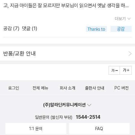
삼백이의 사연과 아무 연고없이 떠돌던 삼백이가 칠일장을 하게 된
고, 지금 아이들은 잘 모르지만 부모님이 읽으면서 옛날 생각을 하게
을 만나는 일은 즐겁고 기분 좋은 일이다.^^나도 어쩌다 인연이 되어
사연은 정말 배꼽빠지게 재밌다. 세상에 태어나서 글을 배우고 글을
하는 동화와, 구전동화처럼 보이지만 기발한 창작동화, 최근 강조되
2008년 가을호, 2013년 여름호, 2014년 여름호까지 서평원고를
읽는 일을 즐겨할 수 있게 자라서 정말 다행이다 싶다.옛날 우리 엄마
더보기
는 스토리텔링방식으로 쓰여진 책, 다양한 패턴과 스티커를 활용하고
썼고,올해 초에 나온 서평집 <놓치면 안 될 우리 아이 책>에도 원고
는 8살에 전쟁이 나는 바람에 잘 다니던 학교도 그만두게 되어 글씨
공감 (
7
)
댓글 (1)
디자인하면서 페이지를 채워갈 수 있는 방식의 책까지, 제각각 다양
2편이 실렸다. 부록으로 여름방학 추천도서 포스터도 왔다.한장으
가 서툴고 남들처럼 빨리 읽지 못하는 일을 한탄하셨었다. 결혼해서
한 여러 권의 책입니다. 고전을 재해석한 어린이책 1. 에비
로 길게 된 포스터지만 1.2학년 3.4학년,5.6학년으로 나누어 찍었
시집살이하는 동안에도 글에 눈이 어둡고 셈이 더딘 탓에 늘 시댁식
와 원더랜드2. 겨울왕국3. 그림자매4. 세계명작을 발칵 뒤집은 어린
다. 초등 1.2학년 초등 3.4학년~
구들에게 무시를 당하시기도 하셨었다. 시집살이와 고된 살림살이, 4
반품/교환 안내
이 로스쿨 -- 고전이 되어버린 동화속의 이야기를 재해석하고 작가가
초등 5.6학년~
남매 키우는 육아시기에 밀려 글과 셈을 배울 기회는 점점 더 오지 않
창의적인 내용으로 새롭게 쓴 책이 있습니다. 전부터 들어왔던 친숙
았고, 아이들 공부하는 것 어깨너머로 보며 글자는 간신히 깨우치셨
한 동화나 고전 속의 주인공과 이야기는 조금씩 바뀔 때도 있고, 지금
다는데 그나마도 얼마나 다행인지 모르겠다. 그래도 기억력은 좋으셔
까지 보던 것과는 또다른 각도에서 보는 것도 재미있을 것 같습니다.
서 집안의 대소사를 모두 머리로 기억하고 계셨다. 어찌나 신기하던
로그인
전체 메뉴
회사 소개
출판사 안내
PC 버전
1. 에비와 원더랜드-- 사라 밀나우스키-- 에비와 원더랜드 시리즈의
지.요새 혼자 남는 시간에 손주가 보는 그림책을 펼쳐보신단다. 그리
첫번째 책으로 사과를 먹지 않은 백설공주,라는 부제가 있고, 표지의
고 가끔 우리집에 들러 재미난 책들을 골라서 가져가신다. 물론 어렵
(주)알라딘커뮤니케이션
소녀는 한 입 먹은 사과를 들고 있습니다. 미국에서 베스트셀러였던
고 두껍고 글씨가 작은 책들은 피해서 가져가시지만 나이들어서라도
책으로, 지하실의 이상한 거울로 인해 동화속 세상으로 가게 된 요나
1544-2514
일반문의 (발신자 부담)
책을 볼 수 있게 글을 깨우치신 게 얼마나 다행인지 모른다. 사실 엄마
와 에비는 백설공주 이야기를 만나게 되면서 원래 동화속이야기와 달
의 어머니, 외할머니는 여자는 자기 이름만 쓸 줄 알면 된다고 하시며
1:1 문의
FAQ
라지게 됩니다. 2. 겨울왕국-- 디즈니 애니메이션으로 최근 개봉해