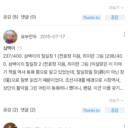
활과 맞닿은 책들참 좋아했다. 천효정이분 책도 꾸
더보기
준히 잘 본다. 성완 님역시 좋다는데 나도 읽어봐야 하는
공감 (
8
)
댓글 (0)
데 ㅜ.ㅠ 이지훈맞다 나도 걱정 공장장 --------------
-------- 올해도 딸아이는 한국 창작에 빠져 있는데 같이 읽어주지
못해 아쉽다. 어린이문학이라곤 이거 읽은 게 다. 딸아이
유부만두
2015-07-17
메뉴
는 학교에서는 아이들보다 선생님에게 인기 있는 편이고 순응하는 아
삼백이
이인데 자신과 다른 자유로운 친구들을 동경하고 말썽 피우고 싶고
237/400. 삼백이의 칠일장 1 (천효정 지음, 최미란 그림 )238/40
모험에 뛰어들고 싶은 걸 책으로 푸는 것 같다. 어제는 딸이 엄마는
0. 삼백이의 칠일장 2 (천효정 지음, 최미란 그림 )익살맞은 이 이야
친구 많아 해서 글쎄, 서울에 몇 명여기는 아는 엄마들?친구가 많지
기 책을 역사 동화 쯤으로 알고 있었는데, 칠일장을 장(葬)이 아닌 장
않지만 책도 보니 심심하지는 않아, 하니 그러면 엄마는 책이 친구면
(場)으로 잘못 읽었기 때문이었다. 조선시대를 배경으로 시장역사,
전 세계에 친구가 있는 거네, 라고 한다. 그럼 올해는 미미여사, 히가
상단의 활약을 그린 어린이 동화려니 했더니, 왠걸. 이건 이름 갖기를
시노 게이고, 사노 요코 등 일본친구또 영미 유럽권에 누구더라 (친구
거부하며 삼백년을 살아낸 민초와 그의 죽음을 애도하는 동물 여섯의
라는데 이름도 기억이 안 남 ㅋ)암튼 많이 만났어. 엄마도 친구 많구
더보기
(십이간지의 축약본도 아니고) 이야기였다. 역사, 교육 보다는 재미,
나, 하고 말았다. 그리고 구병모, 이기호, 정유정, 한강, 황정은, 김금
공감 (
2
)
댓글 (2)
순수하게 이야기 하기와 놀기의 재미에 집중하고 있다. 그런데 주인
희, 정용준, 김연수, 김중혁, 최민석, 오은, 김영하 아....우리나라에도
공이 삼백이인지 아닌지는 잘 모르겠고, 이름도 없던 그 거시기가 안
많구나. 그리고 돌아가신 분들도 가끔 만나. 아...내년에는 돌아가신
메뉴