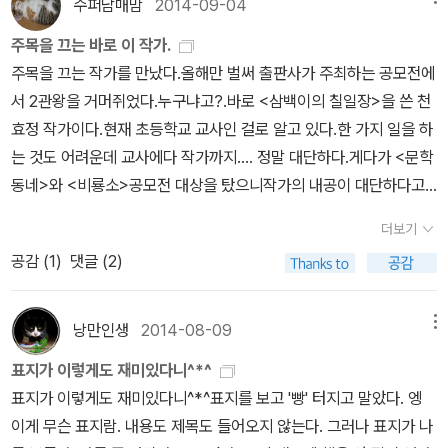
끼는 곳 없이 튀어나오는 여러 이야기가 입에 착착 붙게 재미있다는
수퍼남매맘
2014-09-04
분들을 자주 찾아뵈야지. 올해 겨우 박완서, 박경리, 제인 오스틴, 허
게 뽀인트.
먼 멜빌, 안톤 체호프 뵈었나. 대상포진의 고통? 가려움? 중에 내년
주목을 끄는 바로 이 작가.
에 딸아이랑 내가 읽을 책 목록 만들고 동네 도서관 홈피 접속해 청구
주목을 끄는 작가를 만났다.올해만 벌써 출판사가 주최하는 공모전에
기호 일일이 입력하는 노가다를 하며 고통을 잊고 있다. 쑤시는 건 덜
서 2관왕을 거머쥐었다.누구냐고?.바로 <삼백이의 칠일장>을 쓴 천
한데 간지러우니 차라리 따끔 핫핫이 나았어.그래도 가볍게 지나간
효정 작가이다.현재 초등학교 교사인 걸로 알고 있다.한 가지 일을 하
다. 올해 애들이 본 영화 목록 적다보니. 나도 육아 자기계발서 하나
는 것도 어려운데 교사에다 작가까지.... 정말 대단하다.게다가 <문학
정도는 쓸 수 있을 것 같다 가성비 육아 가심비 육아책과 영화로 보는
동네>와 <비룡소>공모전 대상을 탔으니작가의 내공이 대단하다고
발로 하는 육아. 주위 부모들을 봐도 그렇고 결국엔 자기에게 익숙한
할 수밖에. 이번에는 어린이가 좋아하는 장르인 무협 이야기이다.난
더보기
방편으로 애들을 기르고 아이들은 부모의 취향과 생활습관에 무섭게
별로 무협 이야기를 좋아하지 않는 편인데이 이야기는 정말 빠져들게
공감 (
1
)
댓글 (2)
젖어든다. 아들이 올해 컴에 가까워지고 한건 다 내탓이겠지 ㅎ
된다.유럽 가기 전, 아들 읽어보라고 사 준 책인데아들이 정말 감동 깊
게 읽었다고 평을 해 준 책이다.나도 읽어봤다.감동도 있지만 일단 천
작가의 커다란 매력은 재미난 이야기꾼이라는 사실이다.책 뒤에 있는
낭만인생
2014-08-09
메뉴
작가의 말조차도 참 재미나다.재미 없는 책은 당장 덮으라는 작가의
표지가 이렇게도 재미있다니^*^
말에서 재미 부분에서는 자신 있다는 것을 은근히 보여주고 있는 듯
표지가 이렇게도 재미있다니^*^표지를 보고 '빵' 터지고 말았다. 엥
하다.삼백이를 본 우리 가족 모두 천 작가의 팬이 되었다.그런데이 책
이게 무슨 표지람. 내용도 제목도 들어오지 않는다. 그러나 표지가 나
또한 천 작가의 작품이란 걸 알고 적잖이 놀랐다. 이 책은 비룡소에서