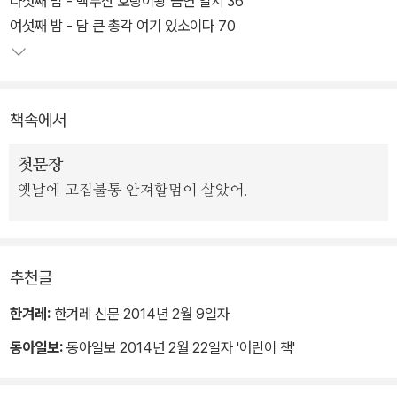
다섯째 밤 - 백두산 호랑이왕 금연 일지 36
째 날 소 귀신은 연날리기 좋아하는 아이가 구경한 연나라 이야기를
여섯째 밤 - 담 큰 총각 여기 있소이다 70
한다. 이처럼 동물 귀신들이 들려주는 각각의 이야기는 새로운 인물
들이 등장해 펼치는 새로운 사건들로 구성되었다.
책속에서
이야기를 듣다 보면 그 속의 어느 장면이 삼백이의 길고 긴 삶과 뜻하
지 않게 맞닿아 있음을 알게 된다. 각각의 목숨들이 무수한 인연으로
첫문장
얽혀 있는 곳이 바로 이 세상이라는 메시지를 절묘하게 반영한 구성
옛날에 고집불통 안져할멈이 살았어.
이다. 능청스러운 유머와 해학으로 꽉 찬 문장은 무엇보다 유쾌하고
재미있다.
그림 작가는 이야기와 인물의 내면에 적극적으로 개입하여 장면마다,
추천글
캐릭터마다 고유한 감정의 결을 부여했다. 각 꼭지 말미마다 등장하
한겨레:
한겨레 신문 2014년 2월 9일자
는 만화 형식의 지면은 이야기 속에 숨은 삼백이의 정체를 효과적으
로 폭로한다. 생동감 넘치는 묘사와 새로운 해석, 책장 곳곳에 깨알같
동아일보:
동아일보 2014년 2월 22일자 '어린이 책'
이 숨겨 둔 재미는 어린이 독자들에게 시원한 웃음을 안겨 준다.