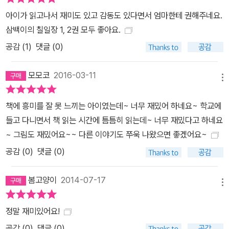
안겨 준다. 시간의 무게를 이겨 내는 이야기의 힘 아동청소년문학평
아이가 읽고나서 재미도 있고 감동도 있다면서 엄마한테 권해주네요.
론가 김지은은 작가 천효정의 등장을 두고 “사라진 입담가의 부활이
삼백이의 칠일장 1, 2권 모두 좋아요.
라 할 만하다”고 말했다. 작품 전체를 장악하며 흐르는 듯한 입말체를
공감 (
1
)
댓글 (0)
구사하는 작가의 솜씨는 그야말로 능수능란하다. 호쾌한 박자와 재미
난 문장, 살아 있는 감동을 고루 담은 ‘삼백이의 칠일장’은 삼백 년, 사
모모코
2016-03-11
백 년 시간의 무게를 이겨 내며 아이들에게 사랑받기에 모자람이 없
메뉴
다. 새롭고도 단단한 작가이기에 다음 행보도 기대된다. 심사평 해학
책에 흥미를 잘 못 느끼는 아이였는데~ 너무 재밌어 하네요~ 학교에
과 유머는 기본 탑재, 세상을 한입에 삼킬 듯한 뻥 정신과 인간에 대한
들고 다니면서 책 읽는 시간에 틈틈히 읽는데~ 너무 재밌다고 하네요
깊은 통찰이 곳곳에 담겨 있는 이 작품은 창작 옛이야기의 결정판이
~ 그림도 재밌어요~~ 다른 이야기도 쭈욱 나왔으면 좋겠어요~
다. _유영진(아동청소년문학 평론가) 거침없이 시공간을 오가며 쭉쭉
공감 (
0
)
댓글 (0)
뻗어 나가는 서사는 유쾌하고 맛깔스럽다. 시간의 무게를 이겨 내고
언제든 새롭게 해석되고 서로 나눌 수 있어야 ‘살아 있는’ 옛이야기라
봄고양이
2014-07-17
면 ‘삼백이의 칠일장’이 바로 그것이다. _장주식(동화 작가) 한달음에
메뉴
읽히는 능청스러운 문장은 사라진 입담가의 부활이라 할 만하다. 정
확한 자리에 들어앉은 짤막한 이야기들은, 옛이야기의 구성을 택하더
정말 재미있어요!
라도 이야기는 언제나 ‘새 모험’이어야 한다는 사실을 잊지 않는다. _
공감 (
0
)
댓글 (0)