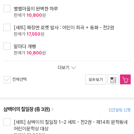
별별마을의 완벽한 하루
판매가
10,800
원
[세트] 짜장면 로켓 발사 : 어린이 희곡 + 동화 - 전2권
판매가
17,550
원
말마다 개뻥
판매가
10,800
원
더보기
전체선택
모두보기
삼백이의 칠일장 (총 3권)
신간알림 신청
[세트] 삼백이의 칠일장 1~2 세트 - 전2권 - 제14회 문학동네
어린이문학상 대상