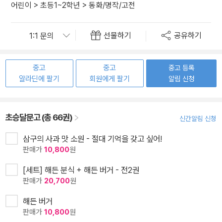
어린이
>
초등1~2학년
>
동화/명작/고전
선물하기
공유하기
중고
중고
중고 등록
알라딘에 팔기
회원에게 팔기
알림 신청
초승달문고 (총 66권)
신간알림 신청
삼구의 사과 맛 소원 - 절대 기억을 갖고 싶어!
판매가
10,800
원
[세트] 해든 분식 + 해든 버거 - 전2권
판매가
20,700
원
해든 버거
판매가
10,800
원