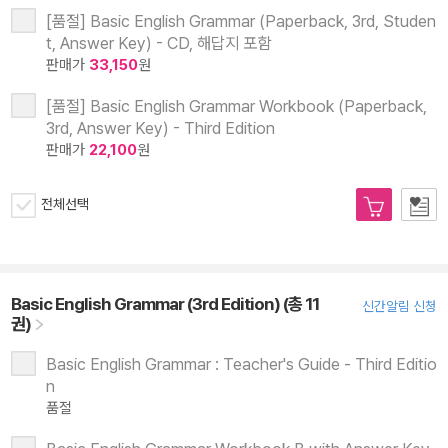
[품절] Basic English Grammar (Paperback, 3rd, Studen
t, Answer Key) - CD, 해답지 포함
판매가
33,150
원
[품절] Basic English Grammar Workbook (Paperback,
3rd, Answer Key) - Third Edition
판매가
22,100
원
전체선택
Basic English Grammar (3rd Edition) (총 11
신간알림 신청
권)
Basic English Grammar : Teacher's Guide - Third Editio
n
품절