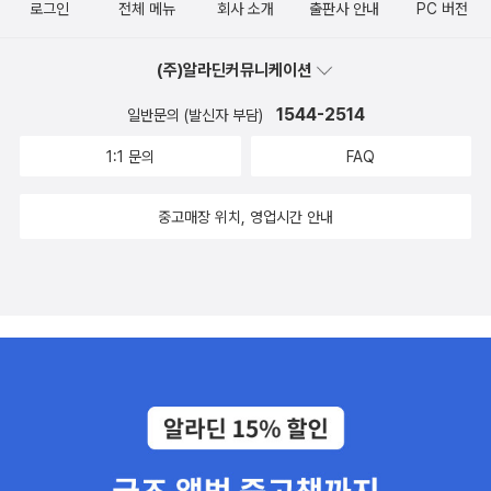
로그인
전체 메뉴
회사 소개
출판사 안내
PC 버전
죽겠다'고 엄살을 하기도 한다. 심지어 어떤 학생은 '똥개 훈련'이라고
툴툴대기도 한다.하지만 제대로 공부하는 많은 사람들은 본책 공부하
(주)알라딘커뮤니케이션
고 워크북 풀고 한 권이 끝나면 다음 단계(검정-파랑) 나가기 전에 워
크북만 한 권 더 사서 복습을 한다. 그리고 복습이 꼭 필요하다고 입을
1544-2514
일반문의 (발신자 부담)
모은다.우리말 문법책은 학교 내신이나 학원 강의를 위해서도 필요하
1:1 문의
FAQ
긴 하다. 문법 용어(문장의 형식,수동태, 현재완료, 경계완결,...등등)
에 익숙해 지기 위해서라도 한번 보긴 해야 한다. 두께도 그리 두껍지
중고매장 위치, 영업시간 안내
않아 방학 때 한 권 독파하기에 괜찮다. 하지만 문법 용어에는 익숙해
지는데 뭔가 부분부분만 알게 되는 것 같다.그에 반해 아자와 같은 영
영문법서는 개념 설명이 간단하고 연습이 충분해 하나 배운 것을 잘
익히고 넘어갈 수 있게 해 주는 것 같다. 문제 하나 하나 다 풀고 Le
t's talk 뿐 아니라 나머지 문제들도 다 말해보기 연습을 하고 오답은
따로 써 보고 다시 말하기 연습하며 꼼꼼이 짚어나가면 좋겠다.나는
중학생 자녀와 아자를 공부한다. 학원의 높은 레벨, 어려운 교재 다 필
요없었다. 학원 믿고 있다가 뒤통수 맞은 기분이었다. 아자 빨강 첫 챕
터부터 구멍 숭숭 뚫린 기초에 여러번 뒷목을 잡았다. 나처럼 갈 길 바