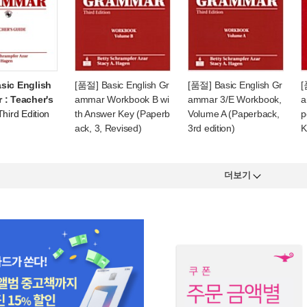
sic English
[품절] Basic English Gr
[품절] Basic English Gr
[
 : Teacher's
ammar Workbook B wi
ammar 3/E Workbook,
a
Third Edition
th Answer Key (Paperb
Volume A (Paperback,
p
ack, 3, Revised)
3rd edition)
K
더보기