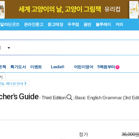
알라딘굿즈
온라인중고
중고매장
우주점
음반
블루레이
커피
서
수준별베스트
중고 외서
온책
특가도서
이벤트
Lexile®
어린이영어
5백원부터
N
수준별베스트
중고 외서
기
딩, 에디션 안내
cher's Guide
- Third Edition
Basic English Grammar (3rd Edit
|
정가
36,000