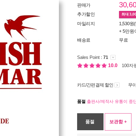
30,6
판매가
추가할인
최대
3,0
마일리지
1,530원(
+ 5만원
배송료
무료
Sales Point :
71
10.0
100자평
카드/간편결제 할인
무이
품절
출판사/제작사 유통이 중단
품절
보관함 +