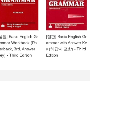
품절] Basic English Gr
[절판] Basic English Gr
mmar Workbook (Pa
ammar with Answer Ke
erback, 3rd, Answer
y (해답지 포함)
- Third
ey)
- Third Edition
Edition