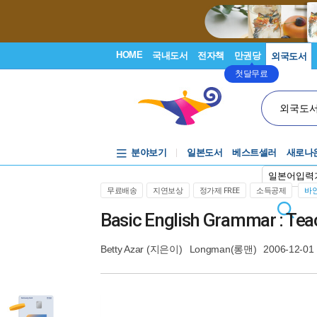
HOME
국내도서
전자책
만권당
외국도서
첫달무료
외국도
분야보기
일본도서
베스트셀러
새로나
일본어입력
무료배송
지연보상
정가제 FREE
소득공제
바인
Basic English Grammar : Tea
Betty Azar
(지은이)
Longman(롱맨)
2006-12-01