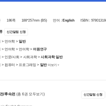
본
186쪽
188*257mm (B5)
언어 :
English
ISBN : 9780131
류
신간알림 신청
서
>
언어학
>
일반
서
>
언어학
>
언어학
>
어원연구
서
>
인문/사회
>
사회과학
>
사회과학 일반
서
>
컴퓨터
>
프로그래밍
>
일반
더보기
 전/후속편
(총 6권 모두보기)
신간알림 신청