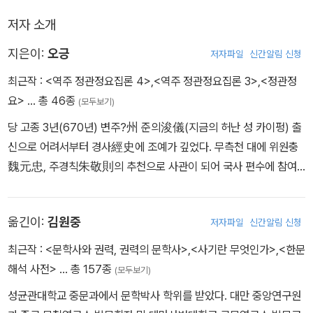
저자 소개
지은이:
오긍
저자파일
신간알림 신청
최근작 :
<역주 정관정요집론 4>
,
<역주 정관정요집론 3>
,
<정관정
요>
… 총 46종
(모두보기)
당 고종 3년(670년) 변주?州 준의浚儀(지금의 허난 성 카이펑) 출
신으로 어려서부터 경사經史에 조예가 깊었다. 무측천 대에 위원충
魏元忠, 주경칙朱敬則의 추천으로 사관이 되어 국사 편수에 참여
했고 이후 중종, 예종, 현종을 거치며 4대 동안 거의 40년 가까이 사
관으로 재직하며 직필과 직간으로 명성을 날렸다. 오긍은 내직 사관
옮긴이:
김원중
저자파일
신간알림 신청
으로 재직할 때나 외직 지방관으로 근무할 때를 막론하고 역사 편찬
임무를 소홀히 하지 않았고, 임금의 잘못과 국가의 오류를 바로잡으
최근작 :
<문학사와 권력, 권력의 문학사>
,
<사기란 무엇인가>
,
<한문
며 ‘동호직필董狐直筆’의 전통을 계승했다. 정사와 개인 기록을 통
해석 사전>
… 총 157종
(모두보기)
틀어 모두 24종 941권의 역사 저작에 참여했고, 이중 단독으로 저작
성균관대학교 중문과에서 문학박사 학위를 받았다. 대만 중앙연구원
한 것이 16종 216권에 이른다. 천보 8년(749) 향년 80세로 자택에