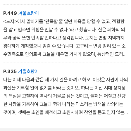
P.449
겨울호랑이
<노자>에서 말하기를 ‘만족할 줄 알면 치욕을 당할 수 없고, 적합함
을 알고 멈추면 위험을 만날 수 없다.‘라고 했습니다. 신은 폐하의 의
무와 공덕 또한 만족할 만하다고 생각합니다. 토지는 변방 지역까지
광대하게 개척했으니 멈출 수 있습니다. 고구려는 변방 멀리 있는 소
수민족으로 인의로써 그들을 대우할 가치가 없으며, 통상적인 도리로
써 질책할 수 없습니다.(p449)... 공업이 혁혁할 때 마음이 교만해지
고, 시국이 안정되었을 때는 방종하게 게을러집니다. 폐하께서 마음
P.335
겨울호랑이
을 억누르고 언제나 신중하시기를 바랍니다. 작은 허물을 줄여 큰 덕
나는 이제 다음과 같은 세 가지 일을 하려고 하오. 이것은 사관이 나의
을 늘리고, 오늘의 정확한 것으로 과거의 잘못을 대신한다면, 폐하의
과실을 기록할 일이 없기를 바라는 것이오. 하나는 이전 시대 정치상
광대한 명성은 일월과 함께 영원할 것입니다. _ p449/513
의 득실을 고찰하여 역사의 거울로 삼는 것이고, 둘째는 어질고 선량
한 사람을 기용하여 그들과 함께 나라는 다스리는 방책을 상의하는
것이며, 셋째는 소인을 배척하고 소원시하며 참언을 듣고 믿지 않는
것이오. 나는 이상 세 가지를 견지하며 끝까지 바꾸지 않을 것이오. _
p335/513