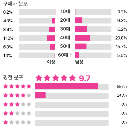
구매자 분포
있으며, 사람을 거울로 삼으면 자기의 득실을 분명하게 할 수 있
10대
0.2%
0.2%
다.”라고 말한 데서 분명히 드러난다. 특히 〈구간〉 편에는 그러한 태종
20대
9.3%
4.8%
의 태도를 상세하게 엿볼 수 있다. 정관 15년, 태종이 위징에게 말했
30대
16.2%
8.4%
다. “요즘 조정의 대신들은 한결같이 나라의 대사에 관해서는 논의하
40대
20.8%
11.2%
지 않고 있는데, 이것은 무엇 때문이오?” 위징이 대답했다. “폐하께
50대
서 마음을 비우고 신하들의 의견을 받아들인다면, 마땅히 말하는 자
15.7%
6.8%
가 있을 것입니다. 옛사람은 ‘신임하지 않는 사람이 간언하면 자기를
60대
5.6%
1.0%
여성
남성
비방한다고 생각하고, 신임하는 사람이 간언하지 않으면 봉록만 훔치
는 자라고 한다.’라고 했습니다. 그러나 사람들의 재능은 각기 다릅니
9.7
평점 분포
다. 성격이 유약한 사람은 속마음이 충직해도 말하지 못하고, 관계가
85.7%
소원한 사람은 신임받지 못할 것을 두려워해 감히 말하지 못하며, 마
음속으로 개인의 득실을 생각하는 사람은 자기에게 이익이 있는지 없
14.3%
는지 의심하므로 감히 말하지 못합니다. 그러므로 서로 침묵을 지키
0%
고 남의 말에 고개만 끄덕이며 시간을 보내는 것입니다.” 태종이 말했
0%
다. “진실로 그대가 말한 것과 같소. 나는 항상 이 일을 생각할 것이
0%
오. 신하들이 비록 간언하려고 해도 군주의 노여움을 사서 죽게 될까