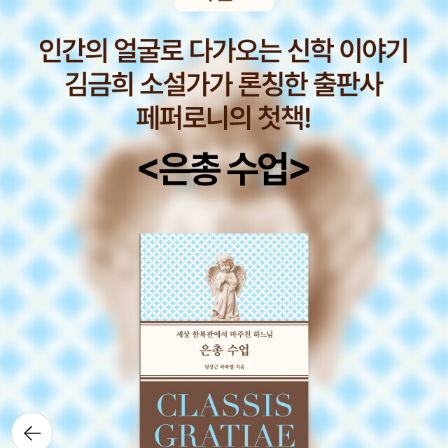
류로 나뉜다. 하나는 지방 명문세력에서 출발하여 성장한 신권이고,
자들이 넉넉히 참고해야 할 인문 고전이 아닐까 생각합니다. 아울러,
다른 하나는 이들을 견제하기 위해 과거시험을 통하여 중앙에 등용된
이런 위기의 시국일수록 나라의 참 주인인 우리 국민들이 더욱 열독
이른바, 사(士) 계층이 그것이다. 오긍은 태어날 때부터 절대 왕권
하여 냉철한 집단 지성을 가다듬는 데에도 이 책은 유용할 수 있겠습
이 기고만장한 시대를 살았다. 오긍은 위징을 앞세워 사(士) 계층의
니다.
등용과 성장만이 현재 당나라를 보다 안정적으로 발전시키는 방안임
을 정관정요를 통해 완곡하게 주장하고 있다고 읽힌다. 게다가 정관
정요에 등장하는 대화는 불과 50여 년 전, 당나라를 세운 태종의 일
이니 상투적으로 거론되는 고사의 미담과는 차원이 다른 최신 모범
사례인 셈이다. 오긍은 현재 당나라의 왕권을 견제하고 균형 잡기 위
한 합리적 신권이 없음을 알리면서 그 신권의 부흥을 책임질 사람으
로 자신과 같은 사(士)계층을 자천(自薦)하고 있는 것은 아닐까.
오긍은 현종에게 바친 서문에서 정관정요의 목적은 권선징악이라고
했다. 여기서 선과 악을 가르는 현실 정치의 기준은 다름 아닌 죽은 신
권을 되살릴 수 있는지 여부가 아니었을까? 그렇다. 정관정요의 핵심
주제는 절대왕권의 신권 보장인 것이다. 그렇다면 이 글을 읽었을 현
뒤로가
종은 어떻게 해야 할까? 오긍은 옆구리를 꾹 찌르면서 말한다. “신하
기