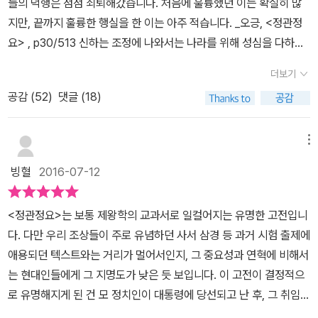
들의 덕행은 점점 쇠퇴해갔습니다. 처음에 훌륭했던 이는 확실히 많
되었던 김원중 교수는 매일 새벽에 일어나 고전번역에 한결같이 몰두
지만, 끝까지 훌륭한 행실을 한 이는 아주 적습니다. _오긍, <정관정
하고 있다. 그러한 성실성을 바탕으로 번역한 《사기열전》은 교수신문
요> , p30/513 신하는 조정에 나와서는 나라를 위해 성심을 다하려
이 뽑은 최고의 번역서에 뽑히기도 했으며, MBC 〈느낌표〉 선정도서
는 생각을 해야 하고, 조정에서 물러나와서는 스스로를 수양함으로써
인 《삼국유사》를 비롯해 20여 권의 고전을 번역해왔다. 이런 방대한
더보기
허물을 고치려고 해야 하오. 군주가 덕치를 하면 그 미덕을 도와서 일
번역 작업을 바탕으로 쌓은 중국 고전에 대한 해박한 지식은 국내에
공감 (
52
)
댓글 (18)
을 처리하고, 군주에게 잘못이 있으면 바로잡아 구해주어야 하오. 이
서 쉽게 어깨를 견주기 힘들 정도로 독보적이다. 이번에 전체 편을 완
것이 군주와 신하가 마음을 같이해 나라를 다스리는 방법인 것이오. _
역한 《정관정요》는 쉬다오쉰이 번역하고 천만밍이 교열한 《정관정
오긍, <정관정요> , p33/513 오긍(吳兢, , 670~749)의 <정관정
메뉴
요》를 저본으로 하고, 핑위치엔이 주석을 단 《정관정요》와 예광다의
요 貞觀政要>는 정관의 치(貞觀之治, 627~649)를 이룬 당태종
빙혈
2016-07-12
《정관정요전역》 등도 참조하여 번역하였다. 여러 판본을 비교 대조하
(太宗 李世民, 599~649)과 신하들의 문답(問答)을 기록한 책이
는 교감작업을 꼼꼼히 진행해 원전에 충실하면서도 유려한 번역이 될
다. 군주와 신하가 백성을 위해 마음을 모아야 함을 강조하는 <정관
수 있도록 했다.
<정관정요>는 보통 제왕학의 교과서로 일컬어지는 유명한 고전입니
정요>의 내용은 신하는 군주의 허물을 말하는데 주저함이 없어야 하
다. 다만 우리 조상들이 주로 유념하던 사서 삼경 등 과거 시험 출제에
며, 군주는 신하들의 목소리에 귀기울이고 이들의 장단점을 잘 파악
애용되던 텍스트와는 거리가 멀어서인지, 그 중요성과 연혁에 비해서
하여 권한을 잘 위임해야 한다는 것으로 내용을 요약할 수 있겠다. 그
는 현대인들에게 그 지명도가 낮은 듯 보입니다. 이 고전이 결정적으
결과 당은 수(隋)나라가 남김 피폐함을 딛고 일어설 수 있었다. 그렇
로 유명해지게 된 건 모 정치인이 대통령에 당선되고 난 후, 그 취임까
지만, 정관의 치세 전반이 태평성대는 아니었다. 폐하께서 항상 겸허
지의 준비 기간에 이 책을 읽었다는 일화가 널리 퍼지고부터입니다.