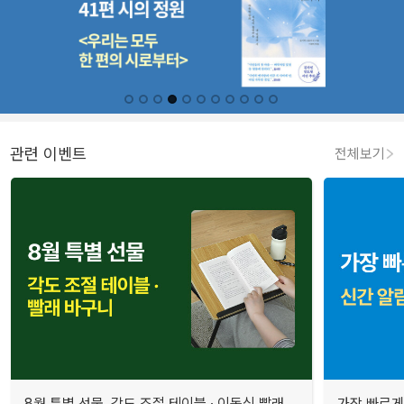
관련 이벤트
전체보기
8월 특별 선물. 각도 조절 테이블 · 이동식 빨래
가장 빠르게