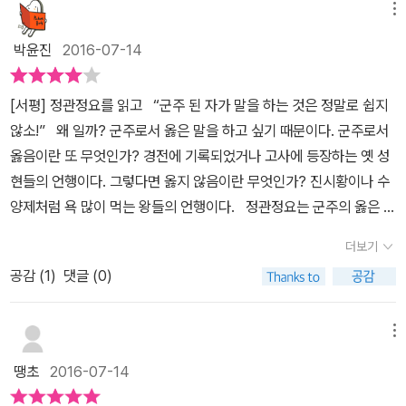
로, 이를 잘 표현하는 것이 대(對)고구려정책이라 여겨진다. 처음에
그런데 서기600년대 시대 우리나라도 아닌 중국의 황제 이야기를
메뉴
미덕이 더 절실히 요구됩니다.당태종은 수천 년에 달하는 중국 역사
는 수 양제의 일을 교훈삼아 고구려 원정에 비판적이었던 당태종은
지금 현대에 와서 다시 읽어야 할 필요가 있을까 의문이 들수도 있다.
전체를 통해, 학자나 민중을 불문하고 최고의 군주로 꼽히는 인물입
박윤진
2016-07-14
이후 무리한 고구려원정에 나서면서 결국 수양제의 전철을 밟게 되고
나의 경우 솔직히 대학시절에 정관정요는 물론이고 사마천의 ‘사
니다. 객관적으로 그는 '사실상의' 창업 군주로서 제국의 기초를 튼실
그의 치세 마지막을 흐릿하게 마무리 짓는다. 수양제도 隨煬帝도
기’를 비롯하여 ‘그리스로마신화’ 등 고전을 많이 읽지 못했다. 대학전
히 닦은 공덕이 크죠. 우리 한국인의 입장에선 무단히 고구려를 침공
[서평] 정관정요를 읽고 “군주 된 자가 말을 하는 것은 정말로 쉽지
반드시 고구려를 탈취하려는 생각으로 해마다 수많은 백성을 노역에
공 공부하기도 벅찼고 영어토익공부를 하거나 자격증을 따기 위해 학
하다 국력을 낭비했다는 점에서 비난과 빈축의 소지가 다분하지만,
않소!” 왜 일까? 군주로서 옳은 말을 하고 싶기 때문이다. 군주로서
시달리게 하여 백성의 원망은 극에 달했소. 그래서 결국에는 평범한
원을 다녀야 했다. 그런데 마흔이 넘어서부터 고전에 관심이 생기고
이조차도 그는 '즉시' 과오를 뉘우치고 갓 성립된 체제의 내실을 다지
옳음이란 또 무엇인가? 경전에 기록되었거나 고사에 등장하는 옛 성
한 사람의 손에 죽게 되었소. 힐리가한의 경우는 과거 수년 동안 우리
항상 쫓기는 삶을 살다가 뒤를 돌아보면서 하늘을 쳐다보고 높은 산
는 게 진력했다는 점이 탁월합니다. 이 과정에서 '위징이 살아 있었던
현들의 언행이다. 그렇다면 옳지 않음이란 무엇인가? 진시황이나 수
나라를 끊임없이 침범하여 각 부락은 모두 정벌로 지쳤으며, 결국 멸
에서 아래를 내다보기도 했다. 정관정요는 당태종이 수나라에 이어
들 그가 진언을 삼갔겠으며 끝내 내가 이 무리한 원정을 시도했겠는
양제처럼 욕 많이 먹는 왕들의 언행이다. 정관정요는 군주의 옳은 언
망하게 되었소. 나는 지금 이러한 상황을 보았는데 어찌 군대를 파견
당나라를 아버지와 함께 건국한 후 통치하면서 신하들과 소통하는 내
가!'라고 개탄했다는 그의 회오 속에, 이 고전 <정관정요>의 주된 저
행을 이야기 한다. 책의 부제는 옳음을 열림과 소통으로 풀었다. 시대
하여 정벌할 수 있겠소? _오긍, <정관정요> , p440/513 태종은 고
용을 담았기에 리더십의 고전에 해당한다. 황제가 조직의 리더이고
더보기
술 모티브인 그 유명한 명신이 또 등장하여 인연을 잇는군요. 그는 군
를 읽은 탁견이다. 문제는 옳음의 기준이 뭇 백성의 눈으로 볼 때 지극
구려로 사람을 보내 다시는 백제와 함께 신라를 공격하는 일이 없도
신하들과 어떤 문제에 대해 토론하는 내용을 참고한다면, 만일 내가
주의 인품과 태도 면에서 또한 기념비적인 덕성을 갖춘 걸물이었습니
공감 (
1
)
댓글 (0)
히 상식 수준이라는 점이다. 평범한 상식적 행동이 고도의 윤리적 행
록 경고했다. 그러나 연개소문은 이 경고를 받아들이지 않았다. 이에
조직의 리더였을 때 어떻게 부하직원들의 말에 귀를 기울이고 조직을
다. 인신(人臣)된 자로 제갈량의 전범이, 학자로서 수신의 미덕을 갖
위로 전환되는 것은 오직 군주라는 신분 때문이다. 중국의 황제가 약
태종이 직접 고구려 정벌에 나서게 되었다. _오긍, <정관정요> , p43
알차게 꾸려나갈지 방향을 가늠할 수 있게 도움을 줄 것이다. 최첨단
춘 자로 동중서 같은 이의 롤 모델이 꼽히겠으나, 제왕으로서 만인(이
혼자가 있는 여자와 결혼하지 않는 것, 약속된 절차와 순서를 따르는
7/513 정관 10년에 이루어진 태종과 방현령(房玄齡, 578~648),
메뉴
시대라 하지만 결국 인력관리와 의사결정은 리더가 해야 하고 리더는
라기보다 군주의 후계자 될 자들)의 거울이 될 처신이라면 당연 당태
것, 과도한 사치를 하지 않는 것, 자신을 비방하는 것을 겸허하게 받아
위징(魏徵, 580-643)간 이루어진 대화 중 창업(創業)과 수성(守
책임을 져야 할 것이다. 이 책에서 흥미로운 점은 고구려에 대해 자
땡초
2016-07-14
종의 그것이 거론됩니다. 이는, 건국 군주(부친 고조보다 사실상 더
들이는 것 등이 높이 칭송되고 후세에 전할 만한 열림과 소통이 되는
成)의 어려움에 대한 위징의 말은 정관의 치세 전반을 잘 나타내는
주 언급이 된다는 점이다. 고구려에 대해 다소 부정적인 묘사가 많고
큰 공헌)로서 손에 피를 끔찍히도 묻혔으며, 무엇보다 제 피붙이를 둘