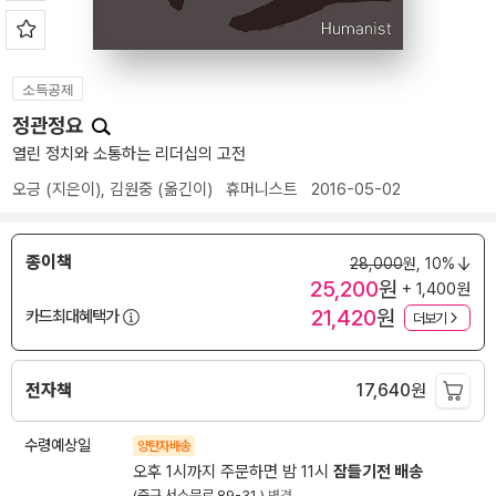
소득공제
정관정요
열린 정치와 소통하는 리더십의 고전
오긍
(지은이),
김원중
(옮긴이)
휴머니스트
2016-05-02
종이책
28,000
원,
10%
25,200
원
+ 1,400원
21,420
원
카드최대혜택가
더보기
전자책
17,640
원
수령예상일
양탄자배송
오후 1시까지 주문하면 밤 11시
잠들기전 배송
(중구 서소문로 89-31 )
변경