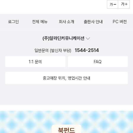
이벌이었던 형님의 책사이다. 형님과 패권을 경쟁할 때는 실로 눈엣
욕을 당할 수 없고, 적합함을 알고 멈추면 위험을 만날 수 없다.‘라고
가 갖추어야 할 도리, 관리 선발 방법, 군주가 지켜야 할 개인적인 덕
하는 건 중화 문명에서 실력자, 대인으로 천하에 보이려는 모든 야심
가시였다. 이징의 사리분별력을 고려할 때 이세민이 자신을 어떻게
했습니다. 신은 폐하의 의무와 공덕 또한 만족할 만하다고 생각합니
목과 같은 여러 내용이 신하와의 문답이나 상소를 통해서 나타난다.
가들의 공통점입니다. 서안 사변을 기술할 때 유시민도 자신의 <거꾸
보고 있을지는 불 보듯 뻔하다. 그럼에도 불구하고 이징은 이세민의
다. 토지는 변방 지역까지 광대하게 개척했으니 멈출 수 있습니다. 고
로그인
전체 메뉴
회사 소개
출판사 안내
PC 버전
신하들에게 본인의 잘못을 일깨우기 위해서 끊임없이 채찍질해주기
로..>에서, 장개석과 장학량, 주은래의 쇼맨십을 두고 이런 평가를한
가족들 문제부터 태종의 공적을 높이고자 하는 행사까지 사사건건 반
구려는 변방 멀리 있는 소수민족으로 인의로써 그들을 대우할 가치가
를 요구한다. 오늘날로 말하자면 잔소리를 책으로 엮었다고 보면 쉽
적 있습니다. 당 태종 역시 천하에 '내가 결코 냉혈한이나 속 좁은 독
대한다. 죽이고 싶을 정도로 시시콜콜 옳은 말만 한다. 이쯤 되면, 정
없으며, 통상적인 도리로써 질책할 수 없습니다.(p449)... 공업이 혁
(주)알라딘커뮤니케이션
게 이해될 것같다. 왕은 신하들에게 잔소리 해주기를 요구하고 신하
재자가 아님'을 보여 주려 했고, 위징 역시 그런 '쇼'에 철저히 조연으
관정요를 지은 오긍의 속내가 보인다. 오긍이 정관정요를 지어 바치
혁할 때 마음이 교만해지고, 시국이 안정되었을 때는 방종하게 게을
는 왕에게 바른 정치를 이끌도록 군주의 개인적인 수양뿐 아니라 정
로 부응했습니다. 때로는 주연의 쇼를 돋보이게 하기 위해 오버액션
1544-2514
고자 했던 중종은 공포정치의 대명사 측천무후에 의해 어린 나이에
일반문의 (발신자 부담)
러집니다. 폐하께서 마음을 억누르고 언제나 신중하시기를 바랍니다.
치까지도 함께 의논해나가는 점이 인상깊었다. 당 태종 이전의 역사
까지 할 정도였는데, 이 역시 당 태종은 바로 그 속내를 간파하고 케미
제위에 오른 자다. 오긍은 무후의 전횡에 대해 비판 의식을 가지고 뭔
작은 허물을 줄여 큰 덕을 늘리고, 오늘의 정확한 것으로 과거의 잘못
1:1 문의
FAQ
를 통해서 당 태종이 경계하기를 그치지 아니했듯이 정관정요 역시
를 맞췄지요. 지금 한국은 국제 정세상 대단히 어려운 시기입니다. 중
가 새로운 대안을 제시하고자 한 것이다. 그러나 중종은 황후 위씨에
을 대신한다면, 폐하의 광대한 명성은 일월과 함께 영원할 것입니다.
후세의 사람들에게 이 책을 보면서 군주는 어떠해야하며 신하는 군주
국 당국은 이례적으로 '한국의 친구들(朋友們. 붕우문)'이란 표현까
게 시해되고, 정관정요가 빛을 본 것은 당나라 현종 때였으며, 오긍이
_ p449/513- P449 나는 이제 다음과 같은 세 가지 일을 하려고 하
중고매장 위치, 영업시간 안내
에게 어떻게 바른 길로 이끌어야하는지를 이야기한다. 열린 정치를
지 써 가며 재고를 촉구했으나, 이내 '90% 이상의 네티즌이 제재 원
이 때 지은 정관정요의 서(序)가 번역되어 이 책에도 소개되어 있다.
오. 이것은 사관이 나의 과실을 기록할 일이 없기를 바라는 것이오. 하
하고자 했던 당 태종의 리더쉽이 오늘날에도 리더에게도 충분히 요구
해' 같은 여론전을 쓰는 등(환구시보) 국익 앞에 체면을 돌보지 않습
그렇다면, 오긍은 절대 권력의 전횡에 맞서 어떤 대안을 이야기 하고
나는 이전 시대 정치상의 득실을 고찰하여 역사의 거울로 삼는 것이
되는 덕목이 아닌가 생각이 든다. 그렇기 때문에 몇 천년전의 고전이
니다. 이럴 때일수록 한 가지 정책으로 일관하며 융통성을 잃는 선택
싶었던 걸까? 오긍이 보기에 당시 당나라에게 필요한 것은 절대 군주
고, 둘째는 어질고 선량한 사람을 기용하여 그들과 함께 나라는 다스
현대인들에게도 많은 교훈을 주고 있는 것이 아닌가 생각이 든다.
은 바람직하지 않습니다. 중국과 미국의 다음 한 수가 무엇인지 알고
의 통치술이나 개방적이고 군자다운 면면보다는, 위징처럼 눈치 보지
리는 방책을 상의하는 것이며, 셋째는 소인을 배척하고 소원시하며
현명하고도 실리적인 외교를 펴야 하며, 아마도 단지 일국의 통치자
않고 입바른 소리할 수 있는 신권(臣權)의 등장이었다. 신권이란 무
참언을 듣고 믿지 않는 것이오. 나는 이상 세 가지를 견지하며 끝까지
로서 발휘해야 할 지혜를 넘어, 국가 간 치열한 외교전에서 십분 채용
엇인가? 왕권의 영원한 라이벌 아닌가? 신권도 당시에는 크게 두 부
바꾸지 않을 것이오. _ p335/513- P335
해야 할 광범위하고 근본적인 지혜가 이 책 안에 담겨 있는 만큼, 당국