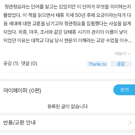
이유는 무엇인가? 그 대답은 단순하다. 황제니까! 천자니까! 황제는
듯하다. 당태종도 안시성에서 쓸쓸히 퇴각하면서 위징의 말을 떠올렸
물고기와 자라에 비유되기도 하며 고구려와의 전쟁에서 승리하는 당
정관정요라는 단어를 알고는 있었지만 이 단어가 무엇을 의미하는지
씩이나 죽인 패륜과 악행을 저지른 이로서, 향후 원만한 정국 수습과
마음만 먹으면 그 어떤 짓을 하더라도 누가 뭐라고 할 수 없는 절대 권
을까. 위징의 부재를 아쉬워했다는 태종의 귀환길에서 화려한 꽃과
나라지만 결국 고구려와의 전쟁은 커다란 타격이 되기도 한다. 이 책
몰랐었다. 이 책을 읽으면서 태종 치세 50년 후에 오긍이라는자가 다
차분한 나라 살림이 거의 기대되지 않은 형편이었기 때문입니다. 헌
력이니까! 황제께서 이 정도 했으면 할 만큼 한 것 아니냐는 전제가 깔
같았던 정관의 치세보다 한결같은 평범한 치세가 더 나은 것은 아닐
은 단순한 번역서가 아닌 점에서 다행이라고 생각한다. 딱딱하지 않
음 세대에 대한 교훈을 남기고자 정관정요를 집필했다는 사실을 알게
데 일단 보위에 오르자 그는 모두의 예상을 뒤엎고, 정적이자 자신의
려 있는 것이다. 그러나 옳음의 기준이 사람마다 달라진다면, 즉 상
까 하는 생각을 갖게 된다... 위징이 대답했다. '창업은 하늘이 주고 백
고 현대인들이 읽을 수 있도록 편집이 잘되어 있어서 매우 편하다. 고
되었다. 위증, 마주, 조서와 같은 당태종 시기의 관리의 이름이 낯이
패륜 행각의 가장 큰 표적, 피해자였던 형의 최측근 위징을 등용하여
대적이라면, 그 옳음은 기준으로서 이미 죽은 것이다. 사람에 따라 늘
성이 받드는 것이기 때문에 어려운 것이라고 할 수 없습니다. 그러나
전읽기에 도전하는 것은 투자를 하는 것과 같다고 본다. 처음 ‘사기’와
익었던 이유는 대학교 다닐 당시 한문의 이해라는 교양 수업을 이수
국사의 매 면모를 직간하도록 배치했습니다. 위징의 처신 역시 볼 만
었다 줄었다 달라지는 자와 저울을 어디에 쓰겠는가? 그럼에도 불구
일단 천하를 얻은 뒤에는 마음이 교만하고 음란한 데로 달려가게 됩
‘그리스로마신화’를 읽었을 때 시간가는 줄 몰랐고 이렇게 재미있는
한 적이 있었다. 정관정요의 여러 구절이 발췌되어 그 내용을 해석하
한데, 죽다가 살아난 목숨 그저 일신의 안위나 돌보자는 생각에 굴신
하고 황제와 뭇 백성의 윤리적 행위가 다르게 평가되는 것이 당연히
니다.' _ 오긍, <정관정요> , p25/513 현명한 군주가 되는 것은 쉽지
더보기
책을 왜 대학시절에 쳐다보지 못했나 라는 후회도 생기기도 하였다.
고 한문을 공부했던 기억이 있었기 때문에 인물들과 인물들의 문답이
과 아첨, 복지부동으로 일관하지 않고, 군주(한때는 주군의 정적)의
접수된다는 사실은 친(親)권력적인 편향된 윤리기준이 이미 우리 속
않으며, 충직한 신하가 되는 것 또한 매우 어려운 일이오. 나는 또 용
정관정요는 그에 비해 약간 어려울 수 있고 흥미는 떨어지지만 조직
공감 (
1
)
댓글 (0)
낯이 익었다. 당 태종이라는 인물이 조선시대 태종과 권력을 잡는 방
의도를 정확히 꿰뚫어 오히려 말마다 폐부와 정곡을 찌르는 충언, 냉
에 자리 잡고 있다는 증거다. 사실 이런 논의는 정관정요의 주인공을
은 어루만져 훈련시킬 순 있지만 용의 목 아래에는 역린 逆鱗이 있다
을 발전시키고자 하는 리더에게는 커다란 도움을 줄 것 같다.
식이 매우 비슷함을 알게 되었다. 아버지가 힘이 없을때 형제를 참살
정한 국정 운영으로 응수했다는 점입니다. 때로는 일부러 비위를 긁
당태종 이세민이라고 볼 때 가능한 비판이다. 하지만 필자가 볼 때 정
고 들었소. 여러분은 군주가 화를 내는 것을 피하지 말고 각기 상소를
하여 권력을 잡은 부분이 비슷했다. 권력에 대한 욕심으로 형과 동생
는(즉 국사와 직접 관련 없는 삐딱선) 제스처도 취했는데, 이 역시 바
관정요의 사실상의 주인공은 300번 넘게 간언하고 있는 위징이다.
올리도록 하시오. 항상 이와 같이 한다면 내가 어찌 나라의 멸망을 걱
쓰기
마이페이퍼 (0편)
이 궁궐로 입조할 때 살해한 잔혹한 성격과는 다르게 왕이 된 후에는
보가 아닌 그로서 매 순간 목숨을 거는 선택이었을 겁니다. 이세민의
보자. 이세민이 누구인가? 형과 아우를 계획적으로 살해하고 패권을
정하겠소._ p88/513- P88 군왕이 된 사람은 훌륭한 덕행을 추구하
카리스마적인 군주의 모습과는 달리 본인을 바로잡기 위해서 신하들
성격이 간단치 않고, 친형제의 생명을 둘이나 앗은 이가 일개 재상 따
차지한 극악무도한 황제다. 아무리 공자와 맹자의 말씀을 술술 외우
지만, 이성이 감정을 억제할 수 없기 때문에 미혹에 빠져 혼란을 조성
등록된 글이 없습니다
의 간언에 귀 기울였다는 부분은 뭔가 아이러니하다. 조선시대 태종
위의 행보에 겁 먹을 게 뭐겠습니까. 여튼 그는 어차피 거두어졌다 다
더라도 신하된 자로서 두려울 수밖에 없는 치명적 과거의 소유자다.
하는 것입니다. 미혹에 빠진 정도가 아주 심하면 충언은 전부 막히기
은 상왕이 되어서도 군사권을 세종에게 이양하지 않고 권력을 유지하
시 들인 여분의 생을 산다고 생각하고, 신하로서 남아로서 국가의 신
그러므로 이세민의 덕치(德治)와 인치(仁治)를 곧이곧대로 받아들
때문에 신하들이 영합하게 되고, 군주의 덕행은 점점 손상되는 것입
반품/교환 안내
면서 신하 들 위에 군림하였는데 당 태종의 정치는 유연한 부분이 많
민으로서 후세에 부끄럽지 않은 언행을 보였습니다. 이처럼 군주와
이기엔 무리가 있다. 나아가 이징이 누구던가? 이징은 이세민의 라
니다._ p218/513- P218 <노자>에서 말하기를 ‘만족할 줄 알면 치
이 보였다. 정관정요는 주제를 달리해 10권으로 구성되어있다. 군주
신하가, 서로 속을 훤히 꿰뚫고 다분히 의도적으로 통 큰 제스처를 취