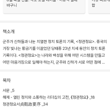
바구니
합
책소개
군주가 신하들과 나눈 치열한 정치 토론의 기록, <정관정요>. 중국의
가장 빛나는 황금기를 이끌었던 당태종 23년 치세 동안의 정치 토론
기록이다. <정관정요>는 나라와 백성을 위해 어떤 시스템을 만들고
어떤 마음가짐으로 일해야 하는지, 군주와 신하가 서로 어떤 점에 주
의해야 하는지, 군주와 신하 간에 치열하게 주고받은 문답을 기록하
고 있다. 오늘날 소통하는 리더십을 꿈꾸는 이들이 꼭 읽어봐야 할 필
목차
독서다.
서문 _5
당나라 시기 사관이었던 오긍은 당태종이 죽은 지 20여 년 뒤에 태어
해제 - 열린 정치와 소통하는 리더십의 고전, 《정관정요》 _18
났으나 당태종이 신하들과 나눈 문답의 기록을 보고 후세 제왕들에게
정관정요서貞觀政要序 _34