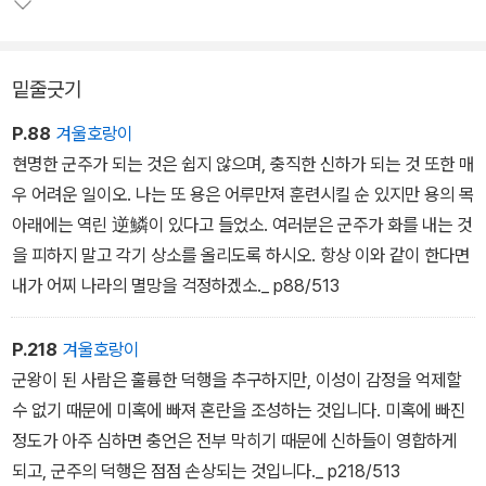
본으로 삼고자 책을 저술하였다. 모든 권력을 쥔 제왕이 신하들과 격
의 없이 나눈 정치에 관한 대화는 수천 년이 지난 지금 읽어도 생생하
고 치밀하다. 당태종은 현명한 신하들이 있어야 나라가 제대로 다스
밑줄긋기
려진다고 믿고 실천한 인물이다. <정관정요>에는 당태종이 신임하고
격의 없이 의견을 나눈 신하의 이야기가 여럿 등장한다.
P.88
겨울호랑이
현명한 군주가 되는 것은 쉽지 않으며, 충직한 신하가 되는 것 또한 매
우 어려운 일이오. 나는 또 용은 어루만져 훈련시킬 순 있지만 용의 목
아래에는 역린 逆鱗이 있다고 들었소. 여러분은 군주가 화를 내는 것
을 피하지 말고 각기 상소를 올리도록 하시오. 항상 이와 같이 한다면
내가 어찌 나라의 멸망을 걱정하겠소._ p88/513
P.218
겨울호랑이
군왕이 된 사람은 훌륭한 덕행을 추구하지만, 이성이 감정을 억제할
수 없기 때문에 미혹에 빠져 혼란을 조성하는 것입니다. 미혹에 빠진
정도가 아주 심하면 충언은 전부 막히기 때문에 신하들이 영합하게
되고, 군주의 덕행은 점점 손상되는 것입니다._ p218/513