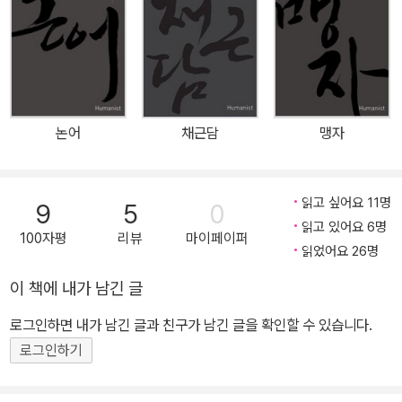
천의 《사기》를 개인 최초로 완역했으며 교수신문이 선정한 최고의 고
전 번역으로 꼽힌 《사기열전》을 번역했던 단국대학교 김원중 교수가
번역과 해제를 가다듬어 새로 출간하였다. 열린 정치와 소통하는 리
더십의 고전 - 불통의 시대, 경청하고 소통한 열린 리더십의 정수를
만나다 《정관정요》는 중국의 가장 빛나는 황금기를 이끌었던 당태종
논어
채근담
맹자
23년 치세 동안의 정치 토론 기록이다. 모든 권력을 쥔 제왕이 신하들
과 격의 없이 나눈 정치에 관한 대화는 수천 년이 지난 지금 읽어도 생
생하고 치밀하다. 당태종은 현명한 신하들이 있어야 나라가 제대로
읽고 싶어요 11명
9
5
0
다스려진다고 믿고 실천한 인물로, ‘현무문의 변’ 당시 이건성의 충복
읽고 있어요 6명
100자평
리뷰
마이페이퍼
이었던 위징을 재상으로 등용한 이야기는 유명하다. 위징뿐 아니라
읽었어요 26명
《정관정요》에는 당태종이 신임하고 격의 없이 의견을 나눈 신하의 이
이 책에 내가 남긴 글
야기가 여럿 등장한다. 특히 〈임현〉 편에서는 위징을 비롯해 방현령·
두여회·왕규·이정·우세남·이적·마주 등 황제 앞에서도 소신을 굽히지
로그인하면 내가 남긴 글과 친구가 남긴 글을 확인할 수 있습니다.
않은 간언으로 태종의 총애를 받았던 인물들이 두루 등장한다. 이러
로그인하기
한 태종의 정치철학은 “동으로 거울을 만들면 의관을 단정히 할 수 있
고, 고대 역사를 거울삼으면 천하의 흥망과 왕조 교체의 원인을 알 수