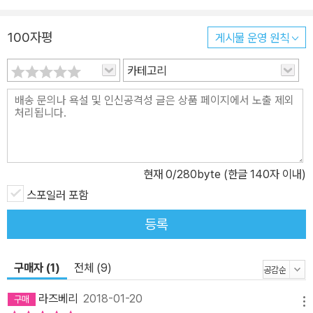
두려워하는 것이오. 그것은 간언하다가 솥에 던져져 삶아 죽이는 일
을 당하거나 적의 시퍼런 칼날에 내던져지는 것과 또한 무엇이 다르
100자평
게시물 운영 원칙
겠소! 그러므로 충직한 신하가 군주에게 충성을 다해 간언하려 하지
카테고리
않는 것이 아니라 그것을 매우 어려워하는 것이오. 그러니 우임금이
이치에 맞는 말을 들으면 경의를 표해 감사한 것은 이 때문이 아니겠
소! 나는 지금 가슴을 크게 열고 신하의 원대한 생각과 간언을 받아들
일 것이오. 여러분은 지나치게 긴장하거나 두려워해 자기의 말을 진
실되게 펼치지 못하는 일이 없도록 하시오.” - 제4편 〈구간〉 중에서
소통이 화두가 된 이 시대에 《정관정요》가 던지는 소통하는 리더십은
현재
0
/280byte (한글 140자 이내)
많은 이들에게 새로운 감동과 자극을 줄 것이다. 중국의 가장 위대한
스포일러 포함
군주, 당태종 이세민의 리더십 - 끊임없이 성찰하고, 독단에 빠지는
등록
것을 경계한 중국 역사상 가장 위대한 군주를 만나다 《정관정요》는
당태종이 다스렸던 당나라 시기, 정치의 요체를 정리한 책이라는 뜻
구매자 (1)
전체 (9)
으로 당나라 시기 사관이었던 오긍이 서술한 책이다. 오긍은 당태종
이 죽은 지 20여 년 뒤에 태어났으나 당태종이 신하들과 나눈 문답의
라즈베리
2018-01-20
메뉴
기록을 보고 후세 제왕들에게 본으로 삼고자 책을 저술하였다. 당태