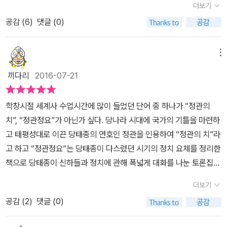
함과 공손함을 갖고 나날이 더욱 근신하시기를 바랍니다. 그러면 나
더보기
사실 조선조, 고려조에 이 책을 읽은 축은 그저 제왕들에 그친 게 아니
라는 영원히 공고해져 뒤집히는 위험이 있을 수 없습니다. 요순 임금
공감 (
6
)
댓글 (0)
라, 이 책에 나오는 명신, 충신들처럼 군주를 잘 보좌해야 할 재상과
때에 태평스러웠던 까닭은 사실상 이 원칙을 실천했기 때문입니다. _
판서 들, 혹은 장래 일신의 높은 영달을 바랄 당상관, 당하관들도 넉넉
오긍, <정관정요> , p314/513 폐하께서는 정관 초년에는 자신이 누
히 가까이해야 할 잠재적 독서층이었겠습니다. 세상에 나아가 바른
메뉴
릴 것을 억제하여 백성이 이익을 얻도록 하였습니다. 그러나 오늘날
처신으로 동료와 상사의 신망을 얻고자 할 모든 직장인 역시, 이 책의
에 이르러서는 개인적인 욕망만을 따르며 백성을 수고롭게 합니다.
끼다리
2016-07-21
저자가 먼 시점부터 염두에 둔 청자(聽者)가 아니었을까요. 정관정
겸손하고 절약하는 기풍은 해마다 바뀌고 교만과 사치가 나날이 늘고
요는 몇 년 전부터 여러 역자분들에 의해 완역본이 나오고 있습니다.
있습니다.(p501)... 근년 이래로 백성은 부역으로 지쳐 있고, 관중의
학창시절 세계사 수업시간에 많이 들었던 단어 중 하나가 “정관의
이 김원중 선생님의 한국어역의 특징이라면 1) 타 저자의 주가 아닌
백성은 고통과 피곤함이 특히 심합니다. 각종 수공업 장인은 복역 기
치”, “정관정요”가 아닌가 싶다. 당나라 시대에 국가의 기틀을 마련하
텍스트 본문에서 한문 텍스트의 누락이 없고 꼼꼼한 옮김입니다. 2)
간이 찬 이후에도 전부 남아서 관청의 일을 계속하고 있습니다. _ 오
고 태평성대로 이끈 당태종의 연호인 정관을 인용하여 “정관의 치”라
김원중 교수님의 해설엔 초보자를 넉넉히 고려하는 친절함이 깃듭니
긍, <정관정요> , p506/513 <정관정요>는 태종 이세민의 위업만
고 하고 “정관정요”는 당태종이 다스렸던 시기의 정치 요체를 정리한
다. 기본적인 사항을 언제나 먼저 짚고, 혹시 필요하다면 여러 주석본
을 말하지 않는다. 책에 담긴 정관 말기의 혼란함과 태종의 흐트러진
책으로 당태종이 신하들과 정치에 관해 폭넓게 대화를 나눈 토론집
을 인용하여 부가 설명을 하십니다. 3) 편집에 가독성이 높습니다. 이
마음은 제국을 다시 혼란스러워졌고, 결국 며느리 측천무후(則天武
성격을 가진다. 이 책의 저자는 당태종 사후 20여년 뒤에 태어났고
는 책이 펴내어진 출판사에 따라 사정이 다르지 않은 것 같습니다. 4)
더보기
后, 624~705)에 의해 주(周)나라가 세워지면서 일시적으로 나라
정관정요를 집필하던 시기는 당태종이 다스렸던 시기보다 50여년이
윤문이 꼼꼼하여 문법 오류나 오탈자가 매우 드물고 문장이 평이하게
가 멸망에 이르기도 하는 등 그 후유증이 결코 가볍지 않았다. 무엇이
공감 (
2
)
댓글 (0)
흐른 뒤였지만 미래세대에게 교훈을 남기고 춘추필법을 고수하여 당
잘 읽힙니다. 특히 이 <정관정요>는 어떤 심오한 경전의 의의를 탐구
정관의 치세 말기를 어둡게 하였는가? 그것은 초심을 잃었기 때문으
태종의 장점만이 아니라 단점까지도 적나라하게 기술하였다고 한다.
하기보다, 다분히 실용적(처세적) 목적에서 읽혀야 하겠으므로 이런