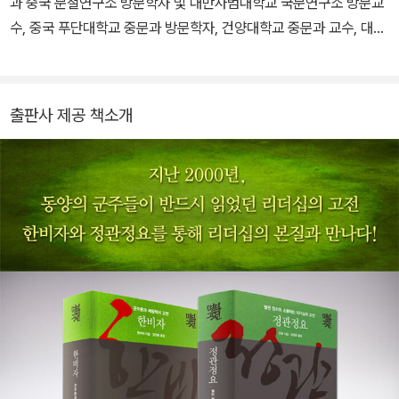
과 중국 문철연구소 방문학자 및 대만사범대학교 국문연구소 방문교
서 세상을 떠났다.
수, 중국 푸단대학교 중문과 방문학자, 건양대학교 중문과 교수, 대통
령 직속 인문정신문화특별위원, 한국학진흥사업위원장, 대통령 직속
국가교육위원회 전문위원을 역임했다. 현재 단국대학교 사범대학 한
문교육과 교수로 재직 중이며 중국인문학회 부회장을 맡고 있다. 동
출판사 제공 책소개
양의 고전을 우리 시대의 보편적 언어로 섬세히 복원하는 작업에 매
진하여, 고전 한문의 응축미를 담아내면서도 아름다운 우리말의 결을
살려 원전의 품격을 잃지 않는 번역으로 정평 나 있다. 《교수신문》이
선정한 최고의 번역서인 《사기 열전》을 비롯해 《사기 본기》, 《사기
표》, 《사기 서》, 《사기 세가》 등 개인으로서는 세계 최초로 《사기》 전
체를 완역했으며, 그 외에도 MBC 〈느낌표〉 선정도서인 《삼국유사》
를 비롯해 《논어》, 《맹자》, 《대학·중용》, 《노자 도덕경》, 《장자》, 《한
비자》, 《손자병법》, 《명심보감》, 《채근담》, 《정관정요》, 《정사 삼국
지》(전 4권), 《당시》, 《송시》, 《격몽요결》 등 20여 권의 고전을 번역
했다. 또한 《고사성어 사전: 한마디의 인문학》(편저), 《한문 해석 사
전》(편저), 《중국 문화사》, 《중국 문학 이론의 세계》 등의 저서를 출