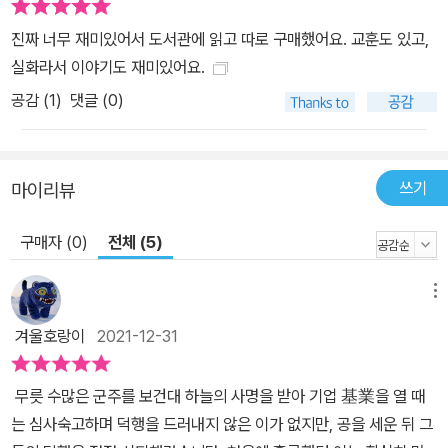
종 이세민은 수나라 산서지방 무인귀족의 집안에서 태어났다. 수나라
진짜 너무 재미있어서 도서관에 읽고 따로 구매했어요. 교훈도 있고,
양제가 대규모 토목공사를 시행하고 사치하여 민심이 흉흉해지자 아
실화라서 이야기도 재미있어요.
버지 이연을 설득해 병사를 일으켰다. 마침내 이연은 당나라를 건국
공감 (
1
)
댓글 (0)
하고 황제가 되었다. 이세민의 공이 컸으나 맏아들 이건성이 황태자
가 되었는데, 이건성은 눈엣가시 같은 이세민을 질투하여 제거하려
했으나, 이를 눈치 챈 이세민이 먼저 현무문에서 이건성을 죽이고 즉
쓰기
위하게 된다. 당태종 이세민은 제위에 오르기까지 무력에 의존했으나
마이리뷰
즉위한 이후 치세하는 동안 ‘군주는 배이고 백성은 물이다. 물은 배를
구매자 (0)
전체 (5)
띄울 수도 있지만, 배를 뒤엎을 수도 있다’라는 유교적 전제를 내세웠
다. 그만큼 국정에 있어 늘 자신을 돌아보고 신하들의 말을 경청했다.
메뉴
아울러 역사와 각종 학문에 정진하여 늘 공부하고 연구하는 군주의
자세를 지키고자 하였다. 특히 수많은 문제가 생길 때마다 그 유명한
겨울호랑이
2021-12-31
‘창업이 쉬운가, 수성이 어려운가’ 하는 질문을 스스로 계속 던진 것으
로 유명하다. 동양고전 번역에 평생을 바친 김원중 교수의 번역 《정관
무릇 수많은 군주를 보건대 하늘의 사명을 받아 기업 基業을 열 때
정요》 - 오긍의 《정관정요》의 정본을 토대로 꼼꼼하고 새롭게 다시
는 심사숙고하며 덕행을 드러내지 않은 이가 없지만, 공을 세운 뒤 그
보완한 명역. 사마천의 《사기》를 세계 최초로 개인이 번역해 화제가