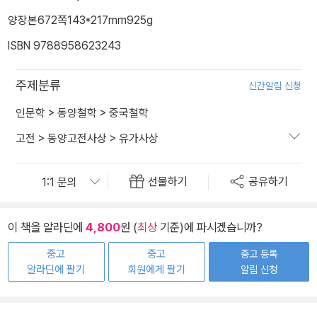
양장본
672쪽
143*217mm
925g
ISBN 9788958623243
주제분류
신간알림 신청
인문학
>
동양철학
>
중국철학
고전
>
동양고전사상
>
유가사상
선물하기
공유하기
이 책을 알라딘에
4,800
원 (
최상
기준)에 파시겠습니까?
중고
중고
중고 등록
알라딘에 팔기
회원에게 팔기
알림 신청