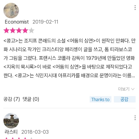
학업을 중단한 콘라트는 마르세이유에서 선원 생활을 시작했다. 187
들은 그들의 열등함은 기술적인 것에 불과할 뿐이라고 믿었던 것만이
메뉴
8년 6월 10일 처음으로 영국을 방문한 콘라트는 영국에서 이등항해
차이라면 차이였다. 15세기부터 유럽인들은 대륙의 해안에 사는 종
사와 일등항해사 자격을 취득하고 동양에서 6년 동안 선원일을 했다.
Economist
2019-02-11
족들 하고만 접촉해 왔을 뿐, 지도에서 거의 백지 상태로 나타나는 이
그리고 1886년 7월 2일 영국 귀화신청을 하고 다음달인 8월에 영국
지역과의 교류는 비교적 최근에 증기선과 맥심 기관총이 발명됨으로
시민이 되었다. 11월에는 일반선장 자격시험도 통과했다. 당시 세계
<콩고>는 조지프 콘래드의 소설 <어둠의 심연>이 원작인 만화다. 만
써 비로소 가능해졌다. 그 후 아프리카인들은 이들과 전면전을 벌이
의 바다를 지배하던 영국 상선에서 복무 커리어는 4년 뒤, 콘라트 벨
화 시나리오 작가인 크리스티앙 페리셍이 글을 쓰고, 톰 티라보스코
거나 협상을 하는 수밖에 다른 도리가 없음을 알게 되었다. 콘래드가
기에 회사와 계약하는데 도움이 되었다. 브뤼셀에서 알베르 티스와
가 그림을 그렸다. 프랜시스 코폴라 감독이 1979년에 만들었던 영화
콩고를 떠난 이후 사정은 많이 달라졌다. 마타디와 킨샤사 사이엔 철
3년 장기계약을 맺은 콘라트는 레오폴드 국왕의 사적 소유지인 콩고
<지옥의 묵시록>이 바로 <어둠의 심연>을 바탕으로 제작되었다고
도가 완공되었으며 콩고 강과 지류를 운항하던 증기선의 수도 현저하
자유주로 증기선을 모는 선장 자격으로 출발이 예정되었다. 그리고
한다. <콩고>는 식민지시대 아프리카를 배경으로 문명이라는 이름으
게 증가했다. 이처럼 비약적인 발전을 가능하게 한 데에는 상아뿐 아
사랑하는 마르그리트 형수에게 이별을 고하고 콩고에서 개발과 원주
로 감추어진 인간의 야만을 다루고 있다. 그래선지 만화이면서도 내
니라 고무의 역할도 컸다. 전 세계가 타이어와 패킹, 전선 제조를 위해
더보기
민 해방이라는 위대한 문명화 작업에 뛰어 들었다. 테네리페와 마지
용은 무겁고, 철학적이다. 내용을 놓치지 않으려면 자주 멈춰 생각을
고무를 원했다. 수요가 너무도 많아 가격은 하늘 높은 줄 모르고 치솟
막 정착지인 가봉의 리브르빌을 거쳐 콩고의 거점도시인 보마와 마타
공감 (
7
)
댓글 (0)
해야한다. 때로는 상상력도 요구된다. <콩고>는 만화이되 만화가 아
았다. 레오폴드 국왕에게는 행복을 가져다 준 이러한 세태가 콩고 주
디를 거쳐 킨샤사에 이르는 험난한 일정이 시작된다. 콩고 항해는 처
닌, 철학이 아니되 철학인 책이다.
민들에게는 깊은 절망을 안겨 주었다. 고무라는 마술 액체를 뽑아내
음부터 양심가인 콘라트의 마음을 불편하게 했다. 프랑스의 적이라고
메뉴
는 굵직한 덩굴들은 적도 부근 숲에 널려 있었다. 무역 회사들의 탐욕
간주하고 원주민들에게 대포를 갈기는 모습에 콘라트는 충격을 받는
이 극에 달하자 사람들은 고무를 얻기 위해 점점 더 깊숙한 곳으로 들
라스티
2018-03-03
다. 그리고 마타디에서 절대 누설안되면 비밀이라고 신신당부 받은
어가지 않을 수 없었다. 고무 수확을 위해 걸리는 한 달에 25일이라