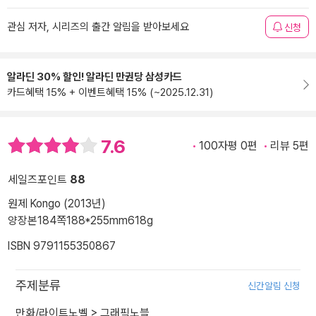
관심 저자, 시리즈의 출간 알림을 받아보세요
신청
알라딘 30% 할인! 알라딘 만권당 삼성카드
카드혜택 15% + 이벤트혜택 15% (~2025.12.31)
7.6
100자평 0편
리뷰 5편
세일즈포인트
88
원제 Kongo (2013년)
양장본
184쪽
188*255mm
618g
ISBN 9791155350867
주제분류
신간알림 신청
만화/라이트노벨
>
그래픽노블