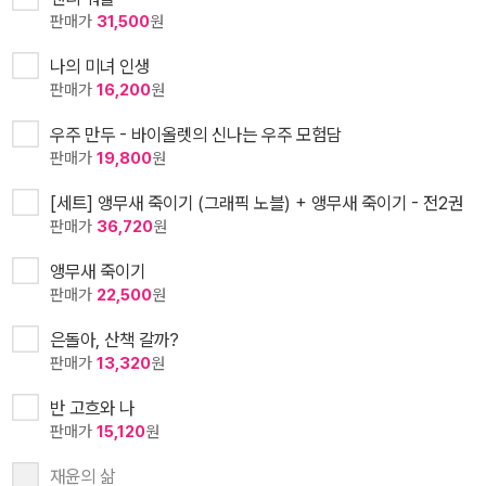
판매가
31,500
원
나의 미녀 인생
판매가
16,200
원
우주 만두 - 바이올렛의 신나는 우주 모험담
판매가
19,800
원
[세트] 앵무새 죽이기 (그래픽 노블) + 앵무새 죽이기 - 전2권
판매가
36,720
원
앵무새 죽이기
판매가
22,500
원
은돌아, 산책 갈까?
판매가
13,320
원
반 고흐와 나
판매가
15,120
원
재윤의 삶