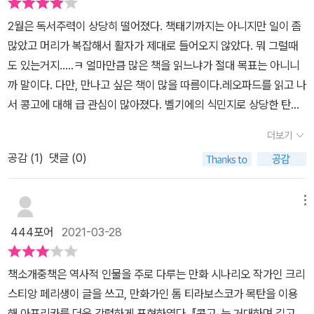
게 바로 상아 집적소라는 사실에 콘라트는 충격 이연타를 받는다. 아
는 시간은 바꿔 말하면 마을에서 사냥을 하고 토지를 개간하거나 집
2월은 독서주력이 상당히 떨어졌다. 책태기까지는 아니지만 일이 좀
프리카 코끼리를 살육하고 상아를 얻어내는 게 그들이 말하는 문명화
을 지을 수 없는 시간이기도 했다. 국가의 공식 군대나 민간 용병대로
많았고 머리가 복잡해서 활자가 제대로 들어오지 않았다. 뭐 그럴때
작업이란 말인가. 1890년 6월 13일 마타디에 도착해서는 로저 케이
발탁된 아프리카 출신 군인들은 정해진 고무 수확량을 달성할 때까지
도 있는거지.....ㅋ 얼마만큼 많은 책을 읽느냐가 절대 목표는 아니니
스먼트와 만나 안면을 트기도 했다고 전한다. 훗날 케이스먼트는 콩
는 여자와 어린이들을 인질로 잡아 두라는 명령을 받을 정도였다. 반
까 말이다. 다만, 만나고 싶은 책이 많을 따름이다.레오파드를 읽고 나
고 자유주의 비참한 현실을 서구사회에 알린 케이스먼트 보고서의 주
기를 드는 자들은 개처럼 처형당했고 고무 공포로 인하여 지역 주민
서 콩고에 대해 급 관심이 많아졌다. 벨기에의 식민지로 상당한 탄압
인공으로 유명하다. 벨기에 지배자들은 마구잡이로 현지인들을 징
들 전체가 숲 속으로 숨어드는 지경에 이르렀다. 그러자 이에 대한 보
을 받았고, 엄청난 자원 그리고 후치족과 투치족의 내전으로 인한 수
발해서 강제노역을 할당했다. 철도 부설은 물론이고, 심지어 병에 걸
복으로 군대는 집과 수확물을 불태웠으며 가축들을 도살하고 주민 수
더보기
많은 학살등등 극적인 요소가 많은 나라라고 생각한다. 둘째와 도서
린 백인 지배자들을 등에 지고 운반하는 역할도 맡겼다. 길도 없는 정
천 명을 기아와 탈진으로 죽게 만들었다. 콘래드가 말로의 눈을 통해
공감 (
1
)
댓글 (0)
관에 갔을때 콩고 관련 서적을 찾아보다가 눈에 띄여 대출하고 읽어
글에서, 무작위로 평화롭게 살고 있던 마을에서 현지 사람들을 강제
이런 엄청난 사실을 글로 옮겼다면, 『콩고』의 두 저자는 그가 소설에
본 책이다.조지프 콘래드의 콩고 여행기를 그래픽 노블로 엮은 만화
로 붙잡아다가 노역 시키고, 말을 듣지 않으면 가차 없이 태형을 가했
서 함축해 놓은 현실을 그림으로 바꿔 놓았다. 독자는 텍스트와 그림
책이다. 마침 조지프 콘래드의 어둠의 심연을 이북으로 구입했고 소
다. 이것은 시작에 불과했고, 나중에 서구 사회에서 산업화의 여파로
메뉴
을 번갈아 오가며 새로운 『어둠의 심연』을 만나게 될 것이다.
설을 읽기 전 전초전으로 적당할듯 싶어서 봐줬는데 그림체나 이야기
고무 수요가 폭발하면서 엄청난 돈이 되는 고무 사업을 위해 벨기에
444포어
2021-03-28
등등이 괜찮았다. 지옥의 묵시록 원작소설이기도한 어둠의 심연은 보
당국은 정말 악질적인 방법을 동원해서 현지인들을 착취했다. 심지
고 싶은 책이었는데 어떻게 그 소설이 탄생했는지 알게됐다.조지프
어 콩고에 배치된 벨기에 인력들은 본국의 엘리트 계급이 아니었다.
책소개중책은 역사적 인물을 주로 다루는 만화 시나리오 작가인 크리
콘래드는 원래 폴란드 출신으로 본명은 유제프였는데, 폴란드 반정부
엘리트 계급이 무더위와 말라리아에 시달리며, 새로운 기회를 찾아
스티앙 페리생이 글을 쓰고, 만화가인 톰 티라보스코가 목탄을 이용
운동에 가담했던 전력으로 유배 생활을 한 부모를 따라 험난한 어린
머나먼 콩고까지 올 리가 없지. 대신 서민 계층이 새로운 기회를 찾아
해 아프리카를 더욱 강렬하게 표현하였다. 『콩고』는 거대하며 길고