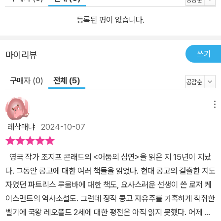
890년이며 콘래드는 그의 실제 이름인 콘라트 코르제니오프스키로
등록된 평이 없습니다.
등장한다. 일거리를 찾아, 그리고 어린 시절의 꿈을 실현하기 위해 콩
고에 간 콘래드는 탐욕스럽고 살기등등한 식민주의자의 하수인 노릇
을 했다는 충격을 안고 돌아온다. 하지만 그는 제국주의라고 하는 일
쓰기
마이리뷰
차적인 사상, 곧 멀리 떨어진 영토와 그곳에 원래 살던 원주민들을 복
구매자 (0)
전체 (5)
속시켜야 하는 필요성을 양심의 의무 차원에서 문제 삼는 수준에는
도달하지 못했다. 그렇지만 다른 식민지 정착자들과는 달리 그는 적
어도 자선을 내세우는 제국주의란 사실 유토피아에 불과하다는 점만
메뉴
은 충분히 깨달았다. 상업적인 이익만이 우선하며, 맹목적인 이익 추
레삭매냐
2024-10-07
구를 위해서는 모든 것이 허용된다. 가장 지탄받아야 할 것은 천하의
괴물 같은 쿠르츠의 태도가 아니라, 더 많은 상아를 얻기 위해 처음부
영국 작가 조지프 콘래드의 <어둠의 심연>을 읽은 지 15년이 지났
터 그가 택한, 원주민을 착취했던 방법을 잘 알고 있으면서 모른 척한
다. 그동안 콩고에 대한 여러 책들을 읽었다. 현대 콩고의 걸출한 지도
사장을 비롯한 다른 모든 사람들의 태도라고 콘래드는 말한다. 쿠르
자였던 파트리스 루뭄바에 대한 책도, 요사스러운 선생이 쓴 로저 케
츠가 쓸모없는 인간이 되자 비로소 사람들은 그의 방식이 건전하지
이스먼트의 역사소설도. 그런데 정작 콩고 자유주를 가혹하게 착취한
못했으며, 그는 비겁한 자라고 비난한다. 쿠르츠는 버리지만 그가 보
벨기에 국왕 레오폴드 2세에 대한 평전은 아직 읽지 못했다. 어제 도
장해 주던 상아마저 버리지는 않은 것이다. 유럽 전체가 쿠르츠라는