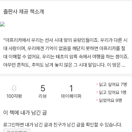
『세상의 끝La fin du monde』을 발표하였다. 이 책은 세상의 종말을
트》, 《브루클린의 소녀》, 《지금 이 순간》, 《센트럴파크》, 《에펠탑만
출판사 제공 책소개
배경으로, 한 소녀의 인생을 섬세한 글과 환상적인 그림으로 표현한
큼 커다란 구름을 삼킨 소녀》, 《이케아 옷장에 갇힌 인도 고행자의 신
작품이다.
기한 여행》, 《내일》, 《탐욕의 시대》, 《빼앗긴 대지의 꿈》, 《굶주리는
세계, 어떻게 구할 것인가》, 《공간의 생산》, 《그리스인 이야기》, 《물
“아프리카에서 우리는 선사 시대 땅의 유랑민들이죠. 우리가 다른 시
의 미래》, 《위기 그리고 그 이후》, 《빈곤한 만찬》, 《현장에서 만난 2
대 사람이며, 우리에겐 기억이 없음을 깨닫지 못하면 아프리카를 절
0thC : 매그넘 1947~2006》, 《미래의 물결》, 《식물의 역사와 신
대 이해할 수 없어요. 우리는 태초의 암흑 속에서 여행을 하는 셈이죠.
화》, 《잠수종과 나비》 등이 있으며, 김훈의 《칼의 노래》를 프랑스어
아무런 흔적도, 추억도 남겨 놓지 않은 그 시대 말입니다. 이 땅은 비
로 옮겨 갈리마르에서 출간했다.
인간적으로 보이지만 실제로 이 땅에 사는 사람들은 비인간적이지 않
습니다. 그게 제일 고약한 거죠. 그들은 끔찍하게 인상을 쓰면서 포효
읽고 싶어요 7명
0
5
1
하고 뛰어다니지만 그들의 인간성은 우리와 다를 바 없죠. 그건 여러
읽고 있어요 1명
100자평
리뷰
마이페이퍼
세기 전 우리의 모습, 우리가 길들인 그 모습을 반영할 뿐입니다.“ ㅡ
읽었어요 9명
『콩고』 본문 중에서 “그 땅은 이 세상의 모습이 아니었네. 우리는 정
이 책에 내가 남긴 글
복당한 괴물이 족쇄를 찬 광경에는 익숙해 있네만, 그곳에는, 그곳에
서는 어떤 흉악한 것이 자유롭게 설치는 것을 볼 수 있었네. 그것은 이
로그인하면 내가 남긴 글과 친구가 남긴 글을 확인할 수 있습니다.
세상에 속하는 것이 아니었고, 그들도…… 아니야, 그들이 인간이 아