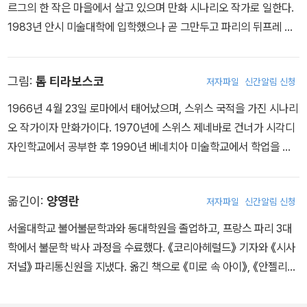
르그의 한 작은 마을에서 살고 있으며 만화 시나리오 작가로 일한다.
1983년 안시 미술대학에 입학했으나 곧 그만두고 파리의 뒤프레 응
용미술학교 만화 과정에 들어갔다. 하지만 결국 글쓰기를 선택하였
다. 1990년에 첫 번째 만화 작품 『엘렌 카르티에Helene Cartier』의
그림:
톰 티라보스코
저자파일
신간알림 신청
글을 썼고, 1996년에는 다니엘 르동도가 그림을 맡은 『빨간 수염의
소년기La jeunesse de Barbe-Rouge』 시리즈에 작가로 참여했
1966년 4월 23일 로마에서 태어났으며, 스위스 국적을 가진 시나리
다. 2002년 크로아티아 출신의 삽화가 보로 파블로비치와 의기투합
오 작가이자 만화가이다. 1970년에 스위스 제네바로 건너가 시각디
해서 『엘니뇨El Nino』를 발표했고, 2005년엔 이탈리아 출신 삽화가
자인학교에서 공부한 후 1990년 베네치아 미술학교에서 학업을 이
인 에네아 리볼디와의 합작으로 『희망봉Cap Horn』 연작을 시작했
어 갔다. 1997년 발표한 『밀사L’emissaire』로 제네바 시에서 젊은
다. 2008년, 마티외 블랑쉐가 그림을 그린 3부작 『마사 제인 카나리
만화가 육성을 위해서 그해 처음으로 만든 퇴퍼Topffer상을 수상했
Martha Jane Cannary』로 다음 해 열린 앙굴렘 국제 만화 페스티
옮긴이:
양영란
저자파일
신간알림 신청
다. 일간지와 잡지에 오랜 기간 만평을 기고했으며 아동용 만화 삽화
벌에서 에상시엘상을 받았다. 2016년 3월, 보로 파블로비치와 다시
분야에서 왕성하게 활동하고 있다. 만화 외에 정치와 문화 관련 포스
서울대학교 불어불문학과와 동대학원을 졸업하고, 프랑스 파리 3대
한 번 작업을 한 『알렉산드라 다비드넬Alexandra David-Neel』을
터 제작에도 활발하게 참여한다. 2003년 발표한 『숲의 눈L’oeil de l
학에서 불문학 박사 과정을 수료했다. 《코리아헤럴드》 기자와 《시사
발표했다. 이 작품은 서양 여성 최초로 티베트의 라싸 순례에 성공하
a foret』으로 그해 시에르 만화 페스티벌의 대상을 받았으며, 2009
저널》 파리통신원을 지냈다. 옮긴 책으로 《미로 속 아이》, 《안젤리
고 달라이 라마를 접견했던 알렉산드라 다비드넬의 삶을 그렸다.
년에는 앙굴렘 국제 만화 페스티벌에서 <종파 초월 심사위원상>을
크》, 《해리 쿼버트 사건의 진실》, 《센 강의 이름 모를 여인》, 《인생은
받았다. 2013년 스위스 출신의 시나리오 작가 피에르 바젬이 글을 쓴
소설이다》, 《작가들의 비밀스러운 삶》, 《아가씨와 밤》, 《파리의 아파