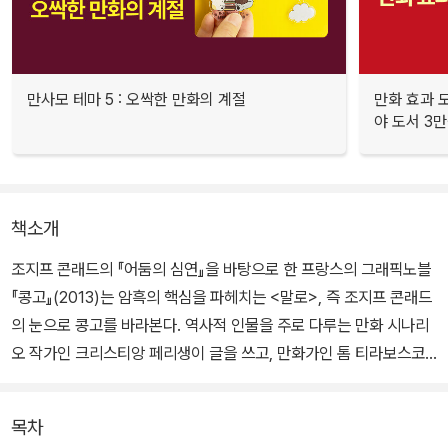
만사모 테마 5 : 오싹한 만화의 계절
만화 효과 모
야 도서 3만
책소개
조지프 콘래드의 『어둠의 심연』을 바탕으로 한 프랑스의 그래픽노블
『콩고』(2013)는 암흑의 핵심을 파헤치는 <말로>, 즉 조지프 콘래드
의 눈으로 콩고를 바라본다. 역사적 인물을 주로 다루는 만화 시나리
오 작가인 크리스티앙 페리생이 글을 쓰고, 만화가인 톰 티라보스코
가 목탄을 이용해 아프리카를 더욱 강렬하게 표현하였다.
목차
『어둠의 심연Heart of Darkness』은 작가의 콩고 강 운항 경험을