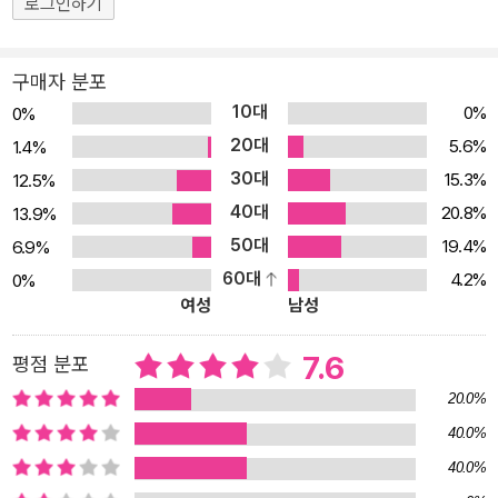
로그인하기
니라곤 할 수 없었네. 실은 그것이 제일 고약한 일이었네. 그들도 어쩌
면 인간일지 모른다는 의심 말일세. 시간이 지나면서 조금씩 깨닫게
구매자 분포
되었지. 그들은 소리소리 지르고, 펄쩍펄쩍 뛰고, 빙빙 돌며 무시무시
10대
0%
0%
한 인상을 썼는데, 우리를 전율하게 만든 것은 바로 그들도ㅡ자네들
20대
5.6%
1.4%
과 똑같은ㅡ인간이라는 생각, 즉 이 야성적이고도 격렬한 소란이 우
30대
15.3%
12.5%
리와 아무 관련 없진 않다는 생각이었네.” ㅡ 조지프 콘래드의 『어둠
40대
의 심연』 77~78면 이석구 옮김 을유문화사 조지프 콘래드, 콩고로
20.8%
13.9%
들어가다 영어를 쓸 줄 몰랐던 폴란드 출신의 청년 유제프는 38세부
50대
19.4%
6.9%
터 조지프 콘래드라는 이름으로 연달아 영어 소설을 발표하였다. 이
60대
4.2%
0%
여성
남성
작품들로 그는 <위대한 영국 소설가>의 반열에 올랐다. 콘래드는 폴
란드 반정부 운동에 가담했던 전력으로 유배 생활을 한 부모를 따라
7.6
평점 분포
험난한 어린 시절을 보냈다. 부모가 잇달아 사망한 이후에는 삼촌의
보호 아래 자랐지만 건강이 좋지 않아 실질적인 교육을 받기 어려웠
20.0%
고, 그때부터 광범위한 독서를 하며 항해와 모험에 관한 책을 즐겨 읽
40.0%
었다. 콘래드는 24세 때 본격적인 선원 생활을 시작했다. 선원 생활
40.0%
을 마감하고 본격적인 창작 활동을 시작하면서부터 모든 작품을 영어