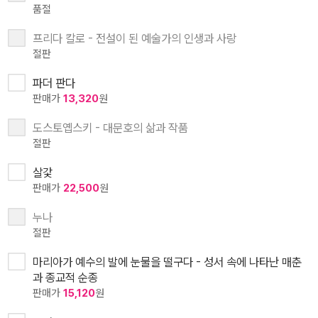
품절
프리다 칼로 - 전설이 된 예술가의 인생과 사랑
절판
파더 판다
판매가
13,320
원
도스토옙스키 - 대문호의 삶과 작품
절판
살갗
판매가
22,500
원
누나
절판
마리아가 예수의 발에 눈물을 떨구다 - 성서 속에 나타난 매춘
과 종교적 순종
판매가
15,120
원