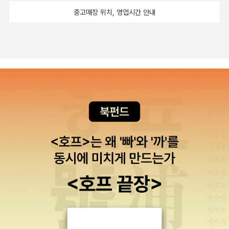
정받은 레오폴드 왕은 콩고 내륙의 카탕가까지 지배할 야욕을 드러내
중고매장 위치, 영업시간 안내
기 시작했다. 결국 항해 중에 말라리아에 걸린 콘라트는 계약기간 3
년을 채우지 못하고 1890년 12월 보마에서 아프리카를 떠나게 된다.
마타디에서 로저 케이스먼트와 만나, 콩고의 내장을 빼먹고 있는 용
맹하지도 않고, 악랄한 스탠리 부류의 인간들을 만났다고 말한다. 그
리고 떠나는 그를 보며, 케이스먼트는 언젠가 그들이 보고 들은 것들
을 증언하게 될 거라고 예언한다. 무려 15년 전에 읽은 조지프 콘래
드의 <어둠의 심연>에 대한 기억이 잘 나지 않아 그 당시에 쓴 리뷰
를 찾아봤다. 하지만 그것만으로도 역부족이었다. 역시 시간을 내서
다시 한 번 읽어봐야 하나. <어둠의 심연>의 자양분이 된 콩고 여행
에 대한 그래픽 노블을 읽고 나니, 무언가 새롭게 보이는 것 같은 느낌
이 들었다. 벨기에 식민주의자들은 말로는 계몽의 빛을 검은 대륙의
'가장 방대하고 가장 빈 곳'에 채우기 위해서라는 이유로 자신들의 아
프리카 진출을 설명했지만, 조지프 콘래드가 콩고 강을 항해하면서
목격했다시피 모두가 거짓이었다. 처음 그들의 관심은 상아였고, 그
다음에는 고무였다. 그리고 자신들이 원하는 것을 얻기 위해 수단과