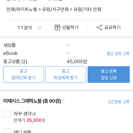
만화/라이트노벨
>
유럽/서구만화
>
유럽/기타 만화
선물하기
공유하기
새상품
-
eBook
-
출간 알림 신청
중고상품 (2)
45,000원
중고
중고
중고 등록
알라딘에 팔기
회원에게 팔기
알림 신청
미메시스 그래픽노블 (총 90권)
신간알림 신청
자꾸 생각나
판매가
25,200
원
앤디 워홀