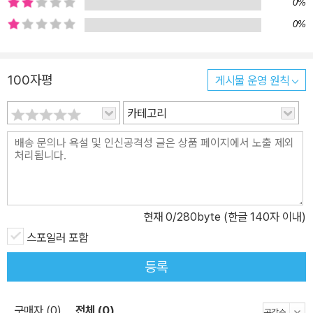
0%
로 집필했으며 1874년부터 시작된 바다 위에서의 생활은 그의 작품
0%
에 중요한 소재가 되었다. 1899년 발표한 대표작 『어둠의 심연Hear
t of Darkness』은 작가의 콩고 강 운항 경험을 소설화한 것으로 프
랜시스 포드 코폴라 감독에 의해 영화화도 되었다. 이 작품은 어둠의
100자평
게시물 운영 원칙
대륙 아프리카에서 영국인 선장 <말로>가 전설적인 인물 쿠르츠의
카테고리
행적을 추적하는 내용을 담았다. 여기에서 말하는 어둠은 원시적인
아프리카일 수도 있고 그 반대인 문명 세계이자 아프리카를 손안에
넣으려는 제국주의일 수도 있다. 또한 더 깊은 근원인 인간 본성 자체
일 수도 있다. 조지프 콘래드의 『어둠의 심연』을 바탕으로 한 프랑스
의 그래픽노블 『콩고』(2013)는 암흑의 핵심을 파헤치는 <말로>, 즉
조지프 콘래드의 눈으로 콩고를 바라본다. 역사적 인물을 주로 다루
현재
0
/280byte (한글 140자 이내)
는 만화 시나리오 작가인 크리스티앙 페리생이 글을 쓰고, 만화가인
스포일러 포함
톰 티라보스코가 목탄을 이용해 아프리카를 더욱 강렬하게 표현하였
등록
다. 『콩고』는 거대하며 길고 긴 매혹적인 뱀 같은 콩고로 떠나는 콘래
드의 뒷모습부터 시작해 그가 마음과 몸에 커다란 상처를 안고 영국
으로 돌아오는 모습으로 끝을 맺는다. 이때는 소설을 발표하기 전인 1
구매자 (0)
전체 (0)