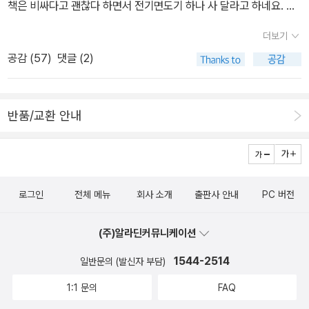
리카는 콘래드가 콩고를 떠난 이후 사정이 많이 달라졌다. 마타디와
아닌 사기였다. 현지에서 사망한 사람을 위해 거대한 하얀 십자가를
킨샤사 사이엔 철도가 완공되었으며 콩고강을 운행하는 증기선의 수
증기선 꼬리에 달고 가는 장면도 인상적이었다. 문화다원주의 시대
더보기
도 많아졌는데, 이는 상아뿐 아니라 고무의 역할도 컸다. 전 세계가 타
에는 절대 있을 수 없었던 일들이 일상적으로 벌어지는 현실에 충격
공감 (
57
)
댓글 (2)
이어와 패킹, 전선 제조를 위한 고무의 수요가 너무도 많아 가격이 엄
을 받았다. 인간의 해골로 장식된 오두막의 그것을 백인 식민주의자
청나게 오르게 된다.당시 식민군주였던 레오폴드 국왕에게는 커다란
들은 자기 기분 내키는 대로 총으로 쏴서 박살내 버렸다. 그 결과가 모
부를 가져다 주지만 콩고 주민들에게는 깊은 절망을 안겨 주었다. 고
든 원주민들에게 전파되어, 콘라트 일행은 목적지로 가는 동안 다른
반품/교환 안내
무를 얻기 위한 착취가 오늘날 콜탄 그리고 피의 다이아몬드까지 이
부족들과 식량 거래를 할 수가 없게 되었다. 백인들은 그나마 비상식
어지게 된다. 어제가 삼일절이었는데 제국주의자들에게 나라를 빼앗
량을 먹으며 견딜 수 있었지만, 자신들을 도와주던 현지인들은 쫄쫄
기면 어떤 일들이 벌어지는지 알 수 있는 역사의 교훈을 깨닫게 해준
굶는 수밖에 없었다. 그마저도 지배자들에게는 관심 사항이 아니었겠
다. 만화는 목탄을 이용한 수묵화처럼 보이는데 과감한 표현이 인상
지만. 결국 콘라트는 상류 기지인 스탠리 폴스에 도착한다. 그리고
로그인
전체 메뉴
회사 소개
출판사 안내
PC 버전
적이었다.
그곳에서 병들어 있던, 훗날 <어둠의 심연>에 쿠르츠로 등장하는 실
존 인물 '클랭'과 만난다. 쿠르츠는 처음에는 조지프 콘래드의 소설에
(주)알라딘커뮤니케이션
그리고 나중에는 <지옥의 묵시록>에 나오는 커츠 대령으로 변주를
거듭하게 된다. 1885년 11월 15일, 프로이센의 수도 베를린에 모인
1544-2514
일반문의 (발신자 부담)
서구 열강 12개국은 아프리카 분할에 합의했다. 여기서 최대 수혜자
1:1 문의
FAQ
는 벨기에의 레오폴드 국왕이었다. 콩고 자유국의 실효 지배자로 인