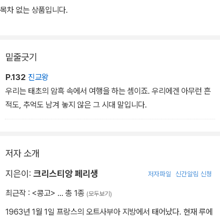
소설화한 것으로 프랜시스 포드 코폴라 감독에 의해 영화화도 되었
목차 없는 상품입니다.
다. 이 작품은 어둠의 대륙 아프리카에서 영국인 선장 <말로>가 전설
적인 인물 쿠르츠의 행적을 추적하는 내용을 담았다. 여기에서 말하
는 어둠은 원시적인 아프리카일 수도 있고 그 반대인 문명 세계이자
밑줄긋기
아프리카를 손안에 넣으려는 제국주의일 수도 있다. 또한 더 깊은 근
원인 인간 본성 자체일 수도 있다.
P.132
진교왕
우리는 태초의 암흑 속에서 여행을 하는 셈이죠. 우리에겐 아무런 흔
적도, 추억도 남겨 놓지 않은 그 시대 말입니다.
저자 소개
지은이:
크리스티앙 페리생
저자파일
신간알림 신청
최근작 :
<콩고>
… 총 1종
(모두보기)
1963년 1월 1일 프랑스의 오트사부아 지방에서 태어났다. 현재 루에