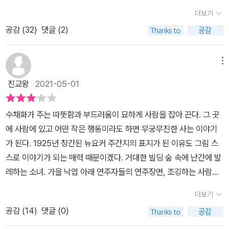
서관에서 우연히 만난 크리스티앙 페리생의 <콩고>는 알고 보니 절
괴물을 만들어 내는 데 일조했다는 콘래드의 결론엔 그러므로 깊은
더보기
판된 책이었더라. 이런 책이 다 있었구나 싶었다. 1890년 벨기에 선
통찰력이 담겨 있다. 콘래드가 목격한 콩고의 진실 『어둠의 심연』은
공감 (
32
)
댓글 (2)
박회사에 고용된 조지프 콘래드가 콩고강을 항해한 일정이 기록되어
식민 정책의 민낯을 가감 없이 보여 주는 그의 극단적인 통찰력의 표
있었다. 그리고 그의 콩고 항해 경험은 훗날 <어둠의 심연>의 토대가
본이다. 콘래드의 이 소설은 출판 시점인 1899년 당시 서구 제국주
되었다. 내가 그래픽 노블은 좋아하는 이유 중의 하나는 무엇보다 책
메뉴
의가 정점에 달했으며 그에 대한 반대자는 아직 생겨나기 이전이었다
에 비해 빨리 읽기가 가능하다는 점이다. 그리고 읽기를 따라가지 못
진교왕
2021-05-01
는 점에서 한층 더 큰 울림을 지닌다. 하지만 오늘날엔 이 이야기를 읽
하는 나의 두뇌에게, 이미지로 전달되는 게 더 수월하다는 점도 추가
으면서 아프리카와 그곳 주민들을 바라보는 그의 인식(원시인들이 사
해야 할 것 같다. 반대로, 그렇게 형성된 이미지가 나의 자유로운 사유
는 선사 시대 지역)으로 인해 불편해지게 된다. 그의 이러한 인식은 1
수채화가 주는 따뜻함과 부드러움이 묘하게 사람을 잡아 끈다. 그 곳
를 제약하고 어떤 특정한 이미지로 고착화시킬 수도 있다는 점을 경
9세기 말 대다수 유럽인들이 공통적으로 가지고 있던 생각을 대변한
에 사람에 있고 어떤 작은 행동이라도 하면 무궁무진한 사는 이야기
계해야 할 것 같다. 그런 점에서 영화는 더더욱 말할 것도 없겠지. 조
다. 그때까지만 해도 제국주의를 대하는 자신의 인식을 수정해야 할
가 된다. 1925년 창간된 뉴요커 주간지의 표지가 된 이유도 그림 스
지프 콘래드의 본명은 유제프 테오도르 콘라트 코르제니오프스키(18
아무런 필요를 느끼지 못했던 그가 아프리카에 대해서 아는 건 그가
스로 이야기가 되는 매력 때문이겠다. 거대한 빌딩 숲 속에 난간에 발
57~1924)다. 몰락한 폴란드 귀족 출신으로 제정 러시아 시절 우크
보는 것, 남에게 들은 것이 전부였다. 곧, 지리적으로 적대적인 환경에
레하는 소녀. 가을 낙엽 아래 연주자들의 연주장면, 조깅하는 사람들,
라이나의 베르데치프에서 태어났다. 콘라트의 아버지 아폴로 코르제
흩어져 사는 헐벗은 종족으로, 서양은 이들에게 계몽의 빛을 가져다
도시 숲을 누비는 마라톤 장면들을 보면서 많은 풍자그림이 사랑받은
니오프스키는 폴란드 민족주의자로 정치활동 때문에 가족들은 계속
더보기
주어야 한다고 생각했다. 아프리카와 서양, 극과 극을 달리는 두 문화.
이유를 알겠다.
해서 이주를 해야했다. 1865년과 1868년에 차례로 어머니와 아버
공감 (
14
)
댓글 (0)
충격은 유럽인들 못지않게 아프리카인들에게도 엄청 컸을 것이다. 유
지를 여읜 콘라트는 외삼촌보브로프스키에 의해 양육됐다. 16세에
럽인들이 자신들의 도덕적 지적 우월성을 확신하는 반면, 아프리카인