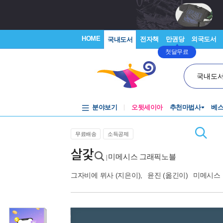
HOME
전자책
만권당
외국도서
국내도서
첫달무료
국내도
분야보기
오뒷세이아
추천마법사
베
무료배송
소득공제
살갗
미메시스 그래픽노블
|
그자비에 뮈사
(지은이),
윤진
(옮긴이)
미메시스