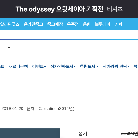
알라딘굿즈
온라인중고
중고매장
우주점
음반
블루레이
커피
서
스트
새로나온책
이벤트
정가인하도서
추천도서
작가와의 만남
북
2019-01-20
원제 : Carnation (2014년)
정가
25,000