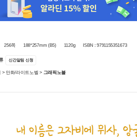
256쪽
188*257mm (B5)
1120g
ISBN : 9791155351673
류
신간알림 신청
서
>
만화/라이트노벨
>
그래픽노블