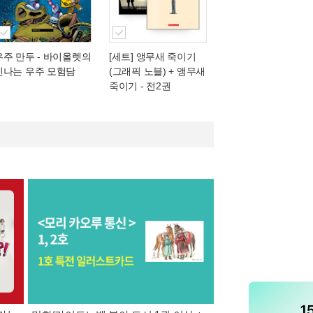
우주 만두
- 바이올렛의
[세트] 앵무새 죽이기
신나는 우주 모험담
(그래픽 노블) + 앵무새
죽이기 - 전2권