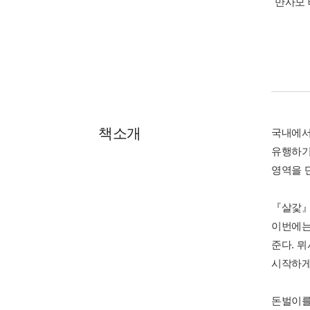
만사모 
책소개
국내에서
유행하기
영역을 
『살갗』
이번에는
준다. 
시작하게
돈벌이를