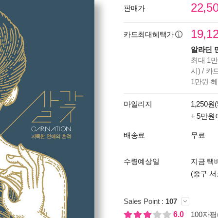
22,5
판매가
19,1
카드최대혜택가
알라딘 
최대 1만
시) / 
1만원 
마일리지
1,250원(
+ 5만원
배송료
무료
수령예상일
지금 택배
(중구 서
Sales Point :
107
6.0
100자평(