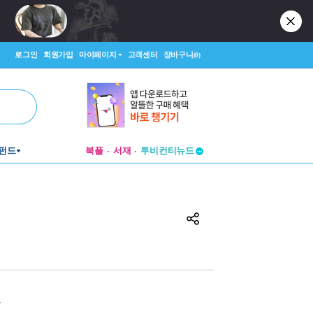
로그인
회원가입
마이페이지
고객센터
장바구니
(0)
펀드
북플
서재
투비컨티뉴드
창작플랫폼
투비컨티뉴드
원