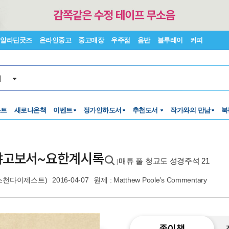
알라딘굿즈
온라인중고
중고매장
우주점
음반
블루레이
커피
서
스트
새로나온책
이벤트
정가인하도서
추천도서
작가와의 만남
북
: 야고보서~요한계시록
매튜 풀 청교도 성경주석 21
|
스천다이제스트)
2016-04-07
원제 : Matthew Poole’s Commentary
종이책