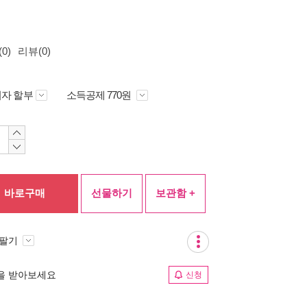
0)
리뷰(0)
자 할부
소득공제 770원
바로구매
선물하기
보관함 +
 팔기
림을 받아보세요
신청