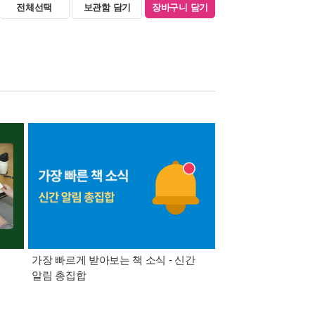
전체선택
보관함 담기
장바구니 담기
가장 빠르게 받아보는 책 소식 - 신간
경기컬처패스 1만원 
알림 총집합