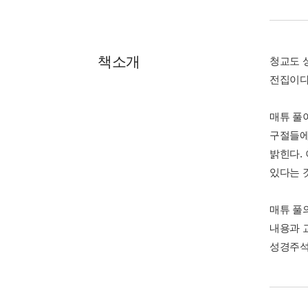
책소개
청교도 
전집이다
매튜 풀
구절들에
밝힌다.
있다는 
매튜 풀
내용과 
성경주석