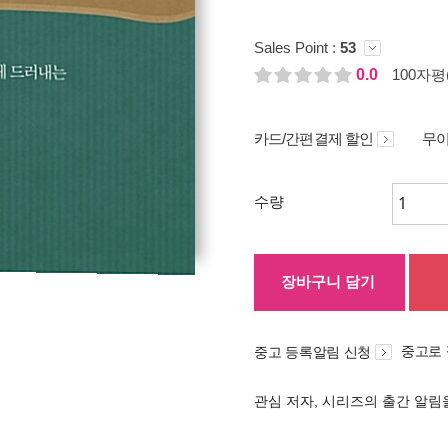
Sales Point :
53
0.0
100자평(
카드/간편결제 할인
무이
수량
장바구니 담기
중고로
중고 등록알림 신청
관심 저자, 시리즈의 출간 알