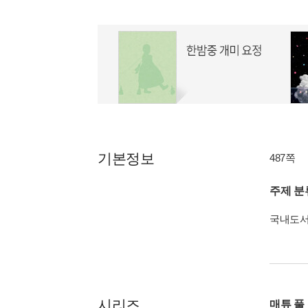
기본정보
487쪽
주제 분
국내도
시리즈
매튜 풀