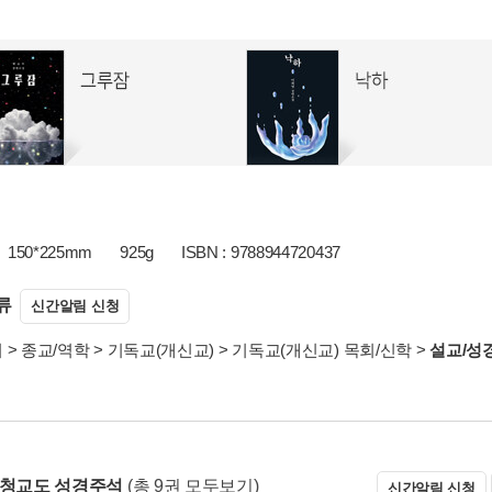
150*225mm
925g
ISBN : 9788944720437
류
신간알림 신청
서
>
종교/역학
>
기독교(개신교)
>
기독교(개신교) 목회/신학
>
설교/성
 청교도 성경주석
(총 9권 모두보기)
신간알림 신청