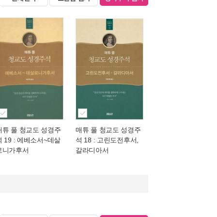
매튜 풀 청교도 성경주
매튜 풀 청교도 성경주
석 19 : 에베소서~데살
석 18 : 고린도전후서,
로니가후서
갈라디아서