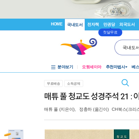
HOME
전자책
만권당
외국도서
국내도서
첫달무료
국내도
분야보기
오뒷세이아
추천마법사
베
무료배송
소득공제
매튜 풀 청교도 성경주석 21 
매튜 풀
(지은이),
정충하
(옮긴이)
CH북스(크리