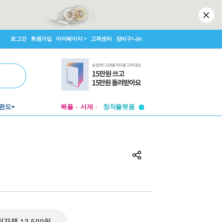
로그인
회원가입
마이페이지
고객센터
장바구니
(0)
투비컨티뉴드
펀드
북플
서재
창작플랫폼
투비컨티뉴드