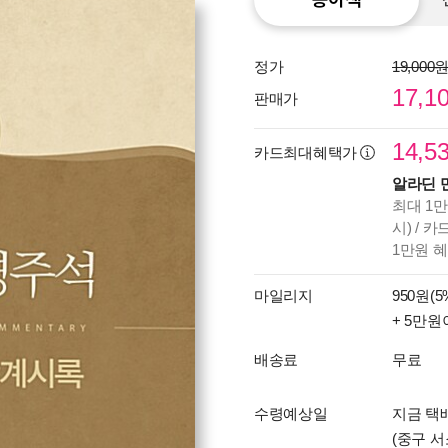
정가
19,000
17,1
판매가
14,5
카드최대혜택가
알라딘 
최대 1만
시) / 
1만원 
마일리지
950원(5
+ 5만원
배송료
무료
수령예상일
지금 택배
(중구 서