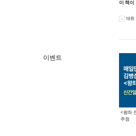
이 책이
매튜 
이벤트
<왕좌 
추첨