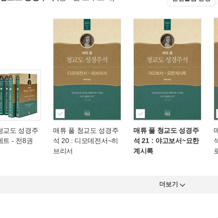
 청교도 성경주
매튜 풀 청교도 성경주
매튜 풀 청교도 성경주
세트 - 전8권
석 20 : 디모데전서~히
석 21 : 야고보서~요한
브리서
계시록
더보기