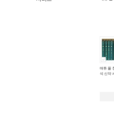
매튜 풀
석 신약 