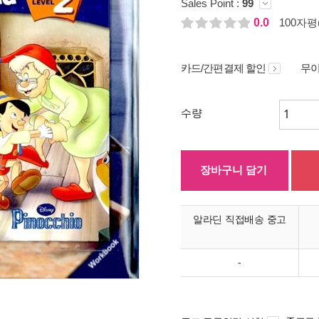
Sales Point :
99
0.0
100자평(
카드/간편결제 할인
무이
수량
장바구니 담기
알라딘 직접배송 중고
-