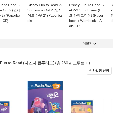
un to Read 2-
Disney Fun to Read 2-
Disney Fun To Read S
D
ide Out 2 (인사
38 : Inside Out 2 (인사
et 2-37 : Lightyear (버
-
) (Paperba
이드 아웃 2) (Paperba
즈 라이트이어) (Paper
라
io CD)
ck)
back + Workbook + Au
c
dio CD)
더보기
y Fun to Read (디즈니 펀투리드)
(총 260권 모두보기)
신간알림 신청