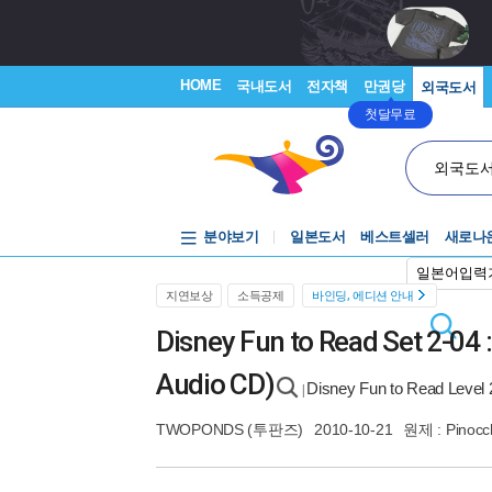
HOME
국내도서
전자책
만권당
외국도서
첫달무료
외국도
분야보기
일본도서
베스트셀러
새로나
일본어입력
지연보상
소득공제
바인딩, 에디션 안내
Disney Fun to Read Set 2-0
Audio CD)
Disney Fun to Read Level 
|
TWOPONDS (투판즈)
2010-10-21
원제 : Pinocc