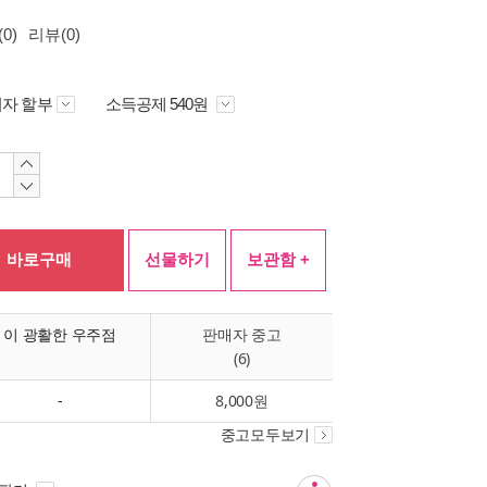
0)
리뷰(0)
자 할부
소득공제 540원
바로구매
선물하기
보관함 +
이 광활한 우주점
판매자 중고
(6)
-
8,000원
중고모두보기