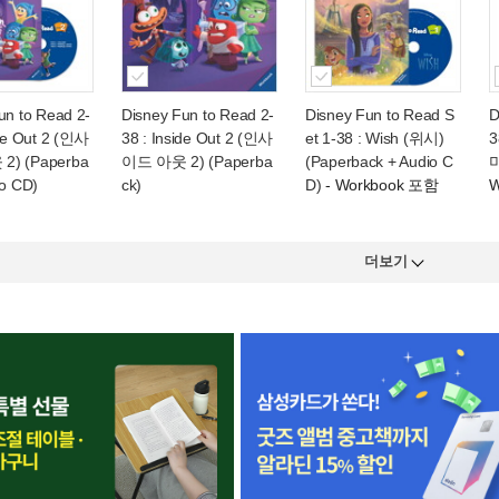
un to Read 2-
Disney Fun to Read 2-
Disney Fun to Read S
D
ide Out 2 (인사
38 : Inside Out 2 (인사
et 1-38 : Wish (위시)
3
) (Paperba
이드 아웃 2) (Paperba
(Paperback + Audio C
미
io CD)
ck)
D)
- Workbook 포함
W
더보기