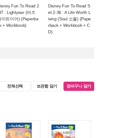
isney Fun To Read 2
Disney Fun To Read S
37 : Lightyear (버즈
et 2-36 : A Life Worth L
이트이어) (Paperba
iving (Soul 소울) (Pape
k + Workbook)
rback + Workbook + C
D)
전체선택
보관함 담기
장바구니 담기