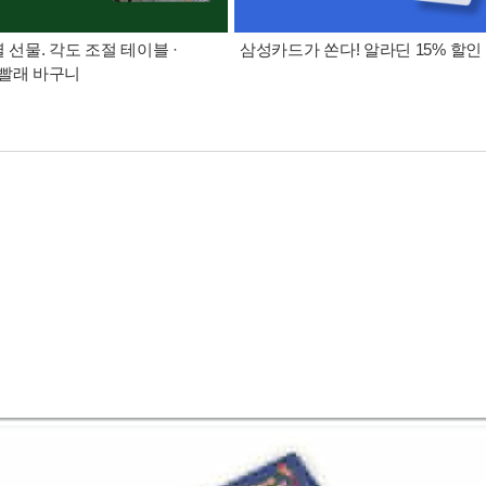
별 선물. 각도 조절 테이블 ·
삼성카드가 쏜다! 알라딘 15% 할인
빨래 바구니