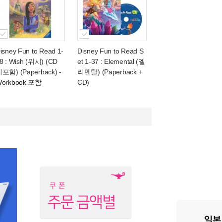
isney Fun to Read 1-
Disney Fun to Read S
8 : Wish (위시) (CD
et 1-37 : Elemental (엘
포함) (Paperback)
-
리멘탈) (Paperback +
orkbook 포함
CD)