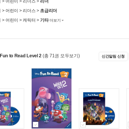
서
>
어린이
>
리더스
>
리더
서
>
어린이
>
리더스
>
초급리더
서
>
어린이
>
캐릭터
>
기타
더보기
Fun to Read Level 2
(총 71권 모두보기)
신간알림 신청