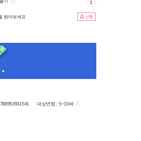
 팔기
림을 받아보세요
신청
9788953931541
대상연령 : 5~10세