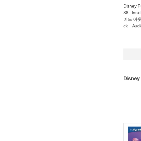
Disney F
38 : Ins
이드 아웃 2
ck + Aud
Disne