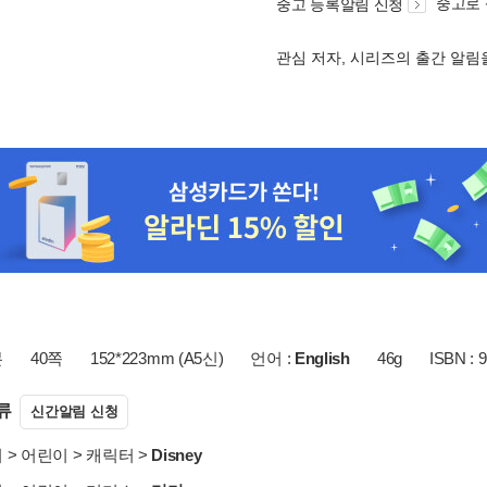
중고로
중고 등록알림 신청
관심 저자, 시리즈의 출간 알
본
40쪽
152*223mm (A5신)
언어 :
English
46g
ISBN : 
류
신간알림 신청
서
>
어린이
>
캐릭터
>
Disney