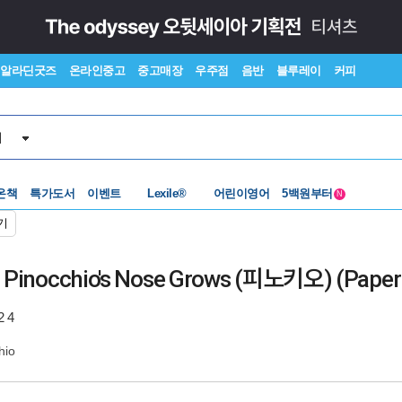
알라딘굿즈
온라인중고
중고매장
우주점
음반
블루레이
커피
서
수준별베스트
중고 외서
Lexile®
5백원부터
온책
특가도서
이벤트
어린이영어
N
수준별베스트
중고 외서
기
4 : Pinocchio's Nose Grows (피노키오) (Pape
2 4
hio