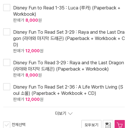
Disney Fun to Read 1-35 : Luca (루카) (Paperback +
Workbook)
판매가
8,000
원
Disney Fun To Read Set 3-29 : Raya and the Last Dra
gon (라야와 마지막 드래곤) (Paperback + Workbook + C
D)
판매가
12,000
원
Disney Fun To Read 3-29 : Raya and the Last Dragon
(라야와 마지막 드래곤) (Paperback + Workbook)
판매가
8,000
원
Disney Fun To Read Set 2-36 : A Life Worth Living (S
oul 소울) (Paperback + Workbook + CD)
판매가
12,000
원
더보기
전체선택
모두보기