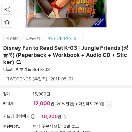
지연보상
소득공제
바인딩, 에디션 안내
Disney Fun to Read Set K-03 : Jungle Friends (정
글북) (Paperback + Workbook + Audio CD + Stic
ker)
디즈니 펀투리드 Set K-03
TWOPONDS (투판즈)
2011-05-01
정가
15,000원
12,000
판매가
원
(20% 할인) +
마일리지 750원
10,200
카드최대혜택가
원
수령예상일
택배 주문시 8월 10일 출고