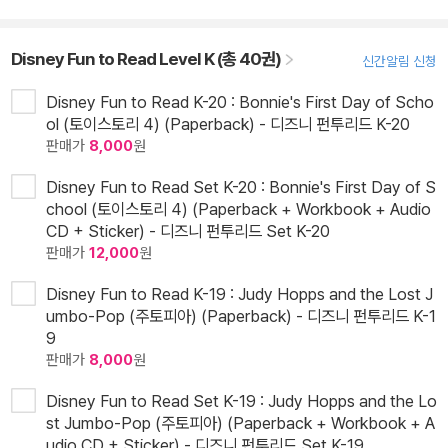
Disney Fun to Read Level K (총 40권)
신간알림 신청
Disney Fun to Read K-20 : Bonnie's First Day of Scho
ol (토이스토리 4) (Paperback) - 디즈니 펀투리드 K-20
판매가
8,000
원
Disney Fun to Read Set K-20 : Bonnie's First Day of S
chool (토이스토리 4) (Paperback + Workbook + Audio
CD + Sticker) - 디즈니 펀투리드 Set K-20
판매가
12,000
원
Disney Fun to Read K-19 : Judy Hopps and the Lost J
umbo-Pop (주토피아) (Paperback) - 디즈니 펀투리드 K-1
9
판매가
8,000
원
Disney Fun to Read Set K-19 : Judy Hopps and the Lo
st Jumbo-Pop (주토피아) (Paperback + Workbook + A
udio CD + Sticker) - 디즈니 펀투리드 Set K-19