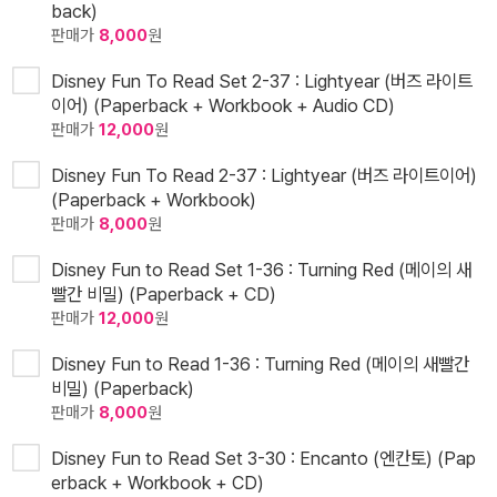
back)
판매가
8,000
원
Disney Fun To Read Set 2-37 : Lightyear (버즈 라이트
이어) (Paperback + Workbook + Audio CD)
판매가
12,000
원
Disney Fun To Read 2-37 : Lightyear (버즈 라이트이어)
(Paperback + Workbook)
판매가
8,000
원
Disney Fun to Read Set 1-36 : Turning Red (메이의 새
빨간 비밀) (Paperback + CD)
판매가
12,000
원
Disney Fun to Read 1-36 : Turning Red (메이의 새빨간
비밀) (Paperback)
판매가
8,000
원
Disney Fun to Read Set 3-30 : Encanto (엔칸토) (Pap
erback + Workbook + CD)