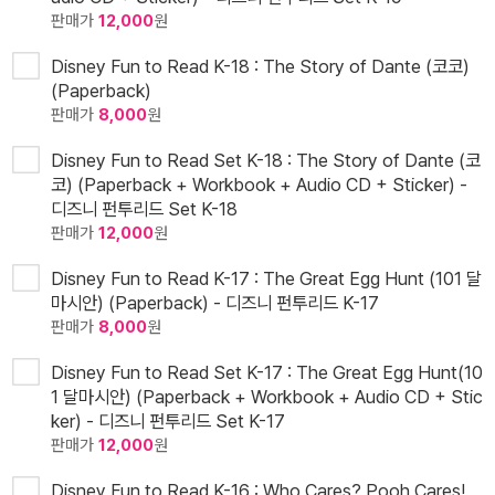
판매가
12,000
원
Disney Fun to Read K-18 : The Story of Dante (코코)
(Paperback)
판매가
8,000
원
Disney Fun to Read Set K-18 : The Story of Dante (코
코) (Paperback + Workbook + Audio CD + Sticker) -
디즈니 펀투리드 Set K-18
판매가
12,000
원
Disney Fun to Read K-17 : The Great Egg Hunt (101 달
마시안) (Paperback) - 디즈니 펀투리드 K-17
판매가
8,000
원
Disney Fun to Read Set K-17 : The Great Egg Hunt(10
1 달마시안) (Paperback + Workbook + Audio CD + Stic
ker) - 디즈니 펀투리드 Set K-17
판매가
12,000
원
Disney Fun to Read K-16 : Who Cares? Pooh Cares!