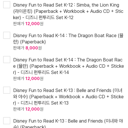
Disney Fun to Read Set K-12 : Simba, the Lion King
(라이온킹) (Paperback + Workbook + Audio CD + Stic
ker) - 디즈니 펀투리드 Set K-12
판매가
12,000
원
Disney Fun to Read K-14 : The Dragon Boat Race (뮬
란) (Paperback)
판매가
8,000
원
Disney Fun to Read Set K-14 : The Dragon Boat Rac
e (뮬란) (Paperback + Workbook + Audio CD + Sticke
r) - 디즈니 펀투리드 Set K-14
판매가
12,000
원
Disney Fun to Read Set K-13 : Belle and Friends (미녀
와 야수) (Paperback + Workbook + Audio CD + Sticke
r) - 디즈니 펀투리드 Set K-13
판매가
12,000
원
Disney Fun to Read K-13 : Belle and Friends (미녀와 야
수) (Paperback)