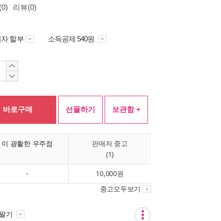
0)
리뷰(0)
자 할부
소득공제 540원
바로구매
선물하기
보관함 +
이 광활한 우주점
판매자 중고
(1)
-
10,000원
중고모두보기
 팔기