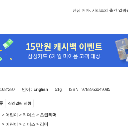
관심 저자, 시리즈의 출간 알
168*280
언어 :
English
51g
ISBN : 9788953949089
류
신간알림 신청
서
>
어린이
>
리더스
>
초급리더
서
>
어린이
>
리더스
>
리더