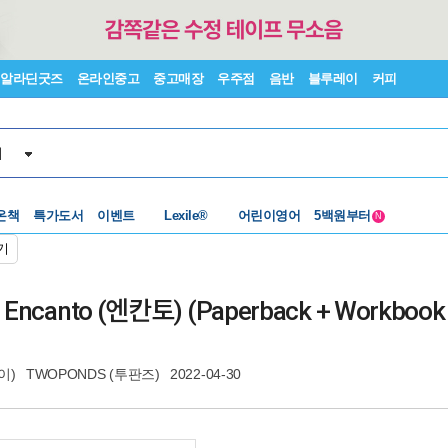
알라딘굿즈
온라인중고
중고매장
우주점
음반
블루레이
커피
서
수준별베스트
중고 외서
온책
특가도서
이벤트
Lexile®
어린이영어
5백원부터
N
수준별베스트
중고 외서
기
0 : Encanto (엔칸토) (Paperback + Workbook
이)
TWOPONDS (투판즈)
2022-04-30