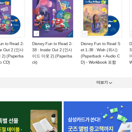
un to Read 2-
Disney Fun to Read 2-
Disney Fun to Read S
D
ide Out 2 (인사
38 : Inside Out 2 (인사
et 1-38 : Wish (위시)
3
) (Paperba
이드 아웃 2) (Paperba
(Paperback + Audio C
미
io CD)
ck)
D)
- Workbook 포함
W
더보기