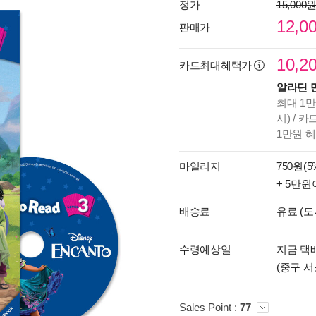
정가
15,000
12,0
판매가
10,2
카드최대혜택가
알라딘 
최대 1만
시) / 
1만원 
마일리지
750원(5
+ 5만원
배송료
유료 (도
수령예상일
지금 택배
(중구 서
Sales Point :
77