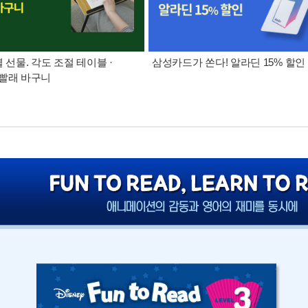
별 선물. 각도 조절 테이블 ·
삼성카드가 쏜다! 알라딘 15% 할인
빨래 바구니