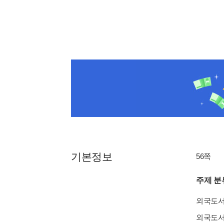
기본정보
56쪽
주제 분
외국도
외국도