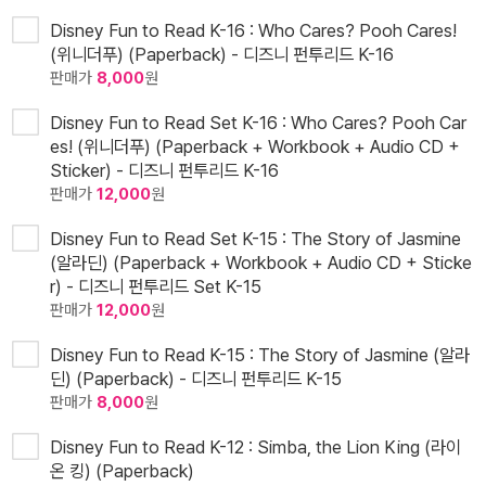
Disney Fun to Read K-16 : Who Cares? Pooh Cares!
(위니더푸) (Paperback) - 디즈니 펀투리드 K-16
판매가
8,000
원
Disney Fun to Read Set K-16 : Who Cares? Pooh Car
es! (위니더푸) (Paperback + Workbook + Audio CD +
Sticker) - 디즈니 펀투리드 K-16
판매가
12,000
원
Disney Fun to Read Set K-15 : The Story of Jasmine
(알라딘) (Paperback + Workbook + Audio CD + Sticke
r) - 디즈니 펀투리드 Set K-15
판매가
12,000
원
Disney Fun to Read K-15 : The Story of Jasmine (알라
딘) (Paperback) - 디즈니 펀투리드 K-15
판매가
8,000
원
Disney Fun to Read K-12 : Simba, the Lion King (라이
온 킹) (Paperback)