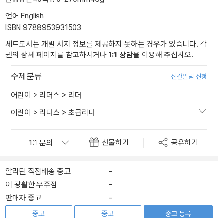
언어 English
ISBN 9788953931503
세트도서는 개별 서지 정보를 제공하지 못하는 경우가 있습니다. 각
권의 상세 페이지를 참고하시거나
1:1 상담
을 이용해 주십시오.
주제분류
신간알림 신청
어린이
>
리더스
>
리더
어린이
>
리더스
>
초급리더
선물하기
공유하기
알라딘 직접배송 중고
-
이 광활한 우주점
-
판매자 중고
-
중고
중고
중고 등록