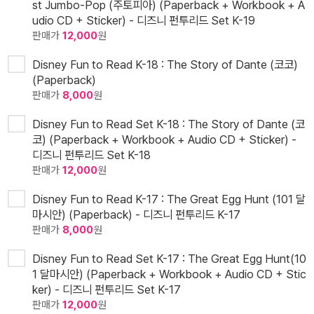
st Jumbo-Pop (주토피아) (Paperback + Workbook + A
udio CD + Sticker) - 디즈니 펀투리드 Set K-19
판매가
12,000
원
Disney Fun to Read K-18 : The Story of Dante (코코)
(Paperback)
판매가
8,000
원
Disney Fun to Read Set K-18 : The Story of Dante (코
코) (Paperback + Workbook + Audio CD + Sticker) -
디즈니 펀투리드 Set K-18
판매가
12,000
원
Disney Fun to Read K-17 : The Great Egg Hunt (101 달
마시안) (Paperback) - 디즈니 펀투리드 K-17
판매가
8,000
원
Disney Fun to Read Set K-17 : The Great Egg Hunt(10
1 달마시안) (Paperback + Workbook + Audio CD + Stic
ker) - 디즈니 펀투리드 Set K-17
판매가
12,000
원