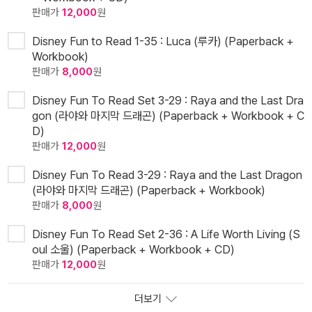
판매가
12,000
원
Disney Fun to Read 1-35 : Luca (루카) (Paperback +
Workbook)
판매가
8,000
원
Disney Fun To Read Set 3-29 : Raya and the Last Dra
gon (라야와 마지막 드래곤) (Paperback + Workbook + C
D)
판매가
12,000
원
Disney Fun To Read 3-29 : Raya and the Last Dragon
(라야와 마지막 드래곤) (Paperback + Workbook)
판매가
8,000
원
Disney Fun To Read Set 2-36 : A Life Worth Living (S
oul 소울) (Paperback + Workbook + CD)
판매가
12,000
원
더보기