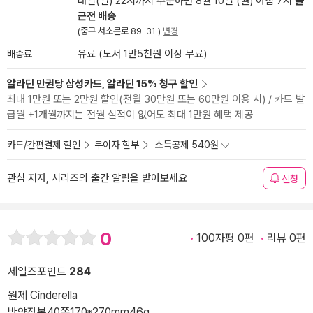
내일(일) 22시까지 주문하면 8월 10일 (월) 아침 7시
출
근전 배송
(중구 서소문로 89-31 )
변경
배송료
유료 (도서 1만5천원 이상 무료)
알라딘 만권당 삼성카드, 알라딘 15% 청구 할인
최대 1만원 또는 2만원 할인(전월 30만원 또는 60만원 이용 시) / 카드 발
급월 +1개월까지는 전월 실적이 없어도 최대 1만원 혜택 제공
카드/간편결제 할인
무이자 할부
소득공제 540원
관심 저자, 시리즈의 출간 알림을 받아보세요
신청
0
100자평 0편
리뷰 0편
세일즈포인트
284
원제 Cinderella
반양장본
40쪽
170*270mm
46g