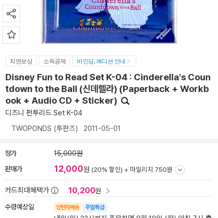
지연보상
소득공제
바인딩, 에디션 안내
Disney Fun to Read Set K-04 : Cinderella's Coun
tdown to the Ball (신데렐라) (Paperback + Workb
ook + Audio CD + Sticker)
디즈니 펀투리드 Set K-04
TWOPONDS (투판즈)
2011-05-01
정가
15,000원
12,000
판매가
원
(20% 할인) +
마일리지 750원
10,200
카드최대혜택가
원
수령예상일
양탄자배송
주말특급