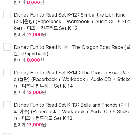
판매가
8,000
원
Disney Fun to Read Set K-12 : Simba, the Lion King
(라이온킹) (Paperback + Workbook + Audio CD + Stic
ker) - 디즈니 펀투리드 Set K-12
판매가
12,000
원
Disney Fun to Read K-14 : The Dragon Boat Race (뮬
란) (Paperback)
판매가
8,000
원
Disney Fun to Read Set K-14 : The Dragon Boat Rac
e (뮬란) (Paperback + Workbook + Audio CD + Sticke
r) - 디즈니 펀투리드 Set K-14
판매가
12,000
원
Disney Fun to Read Set K-13 : Belle and Friends (미녀
와 야수) (Paperback + Workbook + Audio CD + Sticke
r) - 디즈니 펀투리드 Set K-13
판매가
12,000
원