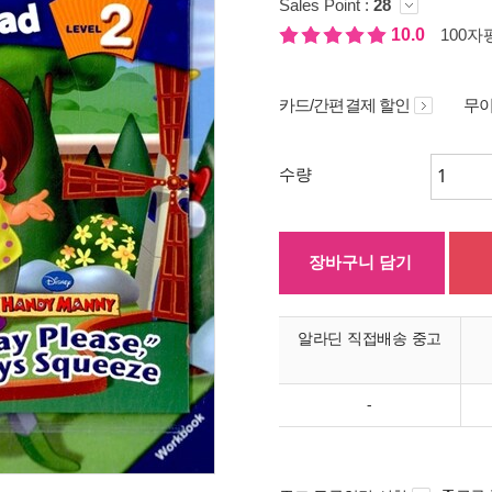
Sales Point :
28
10.0
100자평
카드/간편결제 할인
무이
수량
장바구니 담기
알라딘 직접배송 중고
-