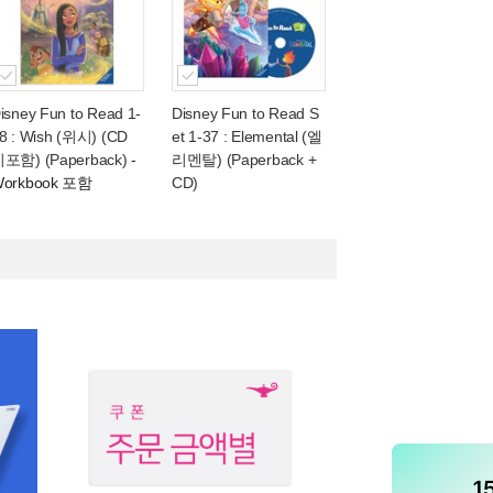
isney Fun to Read 1-
Disney Fun to Read S
8 : Wish (위시) (CD
et 1-37 : Elemental (엘
포함) (Paperback)
-
리멘탈) (Paperback +
orkbook 포함
CD)