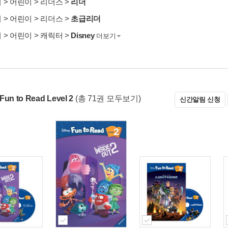
서
>
어린이
>
리더스
>
리더
서
>
어린이
>
리더스
>
초급리더
서
>
어린이
>
캐릭터
>
Disney
더보기
Fun to Read Level 2
(총 71권 모두보기)
신간알림 신청