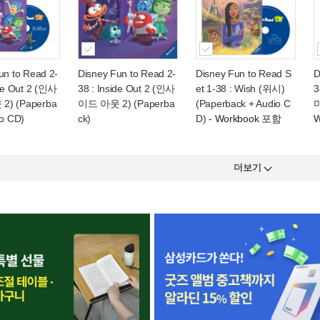
un to Read 2-
Disney Fun to Read 2-
Disney Fun to Read S
D
ide Out 2 (인사
38 : Inside Out 2 (인사
et 1-38 : Wish (위시)
3
) (Paperba
이드 아웃 2) (Paperba
(Paperback + Audio C
미
io CD)
ck)
D)
- Workbook 포함
W
더보기