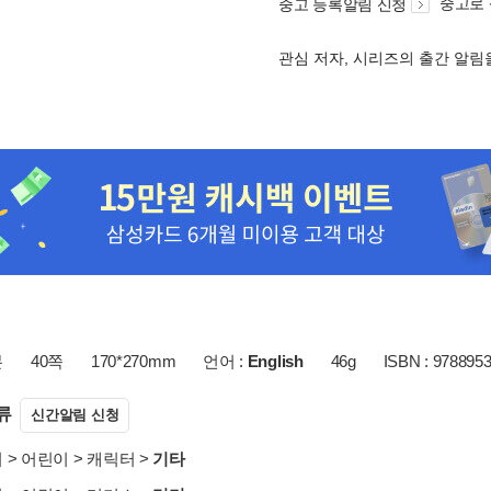
중고로
중고 등록알림 신청
관심 저자, 시리즈의 출간 알
본
40쪽
170*270mm
언어 :
English
46g
ISBN : 978895
류
신간알림 신청
서
>
어린이
>
캐릭터
>
기타