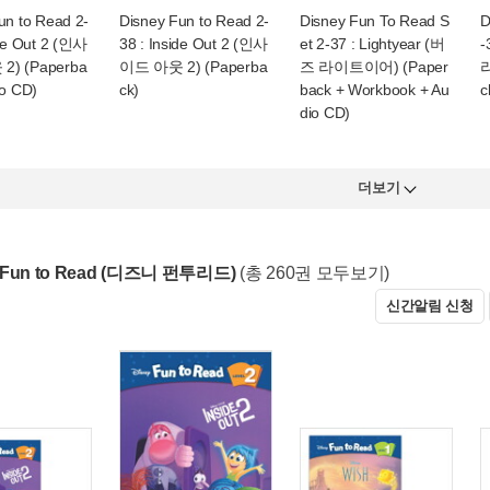
un to Read 2-
Disney Fun to Read 2-
Disney Fun To Read S
D
ide Out 2 (인사
38 : Inside Out 2 (인사
et 2-37 : Lightyear (버
-
) (Paperba
이드 아웃 2) (Paperba
즈 라이트이어) (Paper
라
io CD)
ck)
back + Workbook + Au
c
dio CD)
더보기
y Fun to Read (디즈니 펀투리드)
(총 260권 모두보기)
신간알림 신청