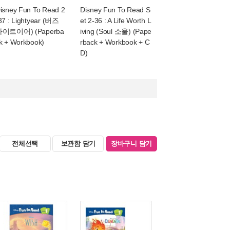
isney Fun To Read 2
Disney Fun To Read S
37 : Lightyear (버즈
et 2-36 : A Life Worth L
이트이어) (Paperba
iving (Soul 소울) (Pape
k + Workbook)
rback + Workbook + C
D)
전체선택
보관함 담기
장바구니 담기