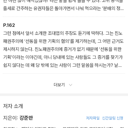
만 하면 많이 해먹었잖아!”라는 말을 쉽게 들을 수 있다. 고위 공직을
출세로 간주하는 유권자들은 돌아가면서 나눠 먹으라는 ‘분배의 정
의’에 투철하다. 선거 때마다 ‘물갈이’가 대폭 이루어지면 언론과 지식
인들은 그럴듯한 분석을 내놓지만, 물갈이의 주요 원인은 정치인과
P.162
고위 공직자는 자신의 출세욕 충족을 위해 국민을 뜯어먹고 사는 사
그런 점에서 앞서 소개한 조대엽의 주장도 듣기에 딱하다. 그는 친노
람들이라고 보는 유권자들의 시각이다. 「“도둑놈들 사이에서도 분배
패권주의에 ‘선동을 위한 기획의 혐의’를 제기하는데, 그 어떤 근거도
의 정의가 필요하다”」
제시하지 않는다. 친노패권주의에 증거가 없기 때문에 ‘선동을 위한
기획’이라는 이야긴데, 아니 당내에 있는 사람들도 그 증거를 찾기가
쉽지 않다는 데 왜 당 밖에 있는 사람이 그런 말씀을 하시는가? 날만
새면 친노패권주의를 지탄하는 종편 TV의 어디에서도 구체적인 친
노패권주의의 증거는 없다는 게 무슨 근거라도 된단 말인가? 게다가
더보기
친노패권주의와 ‘실질적 호남 민심’을 분리해서 말하는 것도 영 이상
하다. 친노패권주의와 ‘정치 혁신’을 분리해 말하는 이런 뜬구름 잡는
이야기가 논의를 더 어렵게 만드는 게 아닌가? 「‘친노 프레임’은 선동
저자 소개
을 위한 음모인가?」
지은이:
강준만
저자파일
신간알림 신청