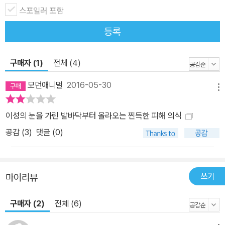
개혁·진보 세력도 동의하는 불문율처럼 여겨진다. 그런데 그 과정에
스포일러 포함
서 어떤 일이 벌어지는가? 늘 명분은 개혁·진보를 내세우지만 호남만
등록
일방적으로 당하는 일들이 벌어진다. 한국 정치인의 수준이 다 거기
서 거기겠건만 정치인의 물갈이 대상도 늘 호남에 집중된다. ‘분당 사
태’를 대하는 이중성 2003년 민주당 분당 정국에서 진보 언론이 어
구매자 (1)
전체 (4)
떤 논조를 폈는지 묵은 신문들을 다시 읽어보기 바란다. 친노 그룹이
모던애니멀
2016-05-30
민주당을 분열시키고 열린우리당을 창당했을 때, 당시에도 진보 언론
메뉴
은 여당이 분열하면 하늘이 무너질 것처럼 호들갑을 떨었던가? 정반
이성의 눈을 가린 발바닥부터 올라오는 찐득한 피해 의식
대였다. 구경만 하거나 열린우리당을 지지하는 쪽이었다. 당의 주류
공감 (
3
)
댓글 (0)
가 탈당을 막을 수 있었느냐 없었느냐 하는 점에서 현격한 차이가 있
었음에도, 막을 수 없었던 2003년의 ‘기획 탈당’의 책임은 주류에게
있는 반면, 주류가 양보만 하면 막을 수 있었던 2015년 탈당의 책임
은 탈당파에게 있다는 이중 기준은 너무 심한 게 아닌가? 여당일 땐
쓰기
마이리뷰
분열해도 괜찮지만, 야당일 땐 분열하면 안 된다는 논리인가? 대통령
구매자 (2)
전체 (6)
권력의 후원을 받은 분열은 좋지만, 그렇지 않은 분열은 나쁘다는 뜻
인가? 아니면 열린우리당은 마음에 들지만 안철수와 그 일행은 마음