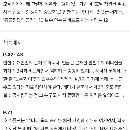
단 자신이 추종하는 인물 중심으로 모든 걸 환원하는 행태가 정치를
호남인이여, 왜 그렇게 여유와 관용이 없는가? · 4 ‘호남 차별을 먹고
피폐하게 만들고, 소통과 화합을 불가능하게 만드는 주범이라고 지적
사는 진보’ · 6 ‘정치의 종교화’로 인한 판단력 마비 · 8 댓글 세계는
한다. 정쟁을 종교 전쟁으로 몰고 가고, 정치를 종교화하는 사람들의
‘종교전쟁의 공간’ · 10 보수 언론을 바보로 아는 사람들 12
행태는 이제 종식시켜야 한다는 게 저자의 주된 메시지다.
제1장 왜 호남은 ‘친노’에 등을 돌렸는가? : 호남을 인질로 이용하
책속에서
는‘싸가지 없는 진보’
P.42~43
안철수 개인만의 문제도 아니다. 언론은 문재인·안철수의 리더십을
과거의 3김과 비교하면서 폄하하는 경향이 있지만, 리더십 문제에 관
한 한 ‘민주화 이후의 민주주의’ 체제의 여건이 과거에 비해 더 나쁠
수도 있다는 점을 감안해야 한다. 게다가 한국에서 제3의 중도 정당
을 성공시킨다는 건 그 누구도 하지 못했던 매우 어려운 일임에도 건
수만 잡히면 물어뜯겠다고 벼르는 사람들이 도처에 진을 치고 있는
데, 무슨 수로 그걸 넘어설 수 있겠는가 말이다. 「“안철수는 제갈량의
P.71
‘천하 3분지계’를 이뤄낼 것인가”」
호남 몰표는 ‘주머니 속의 공깃돌’처럼 당연한 것으로 여기면서, 바로
그 호남 몰표 때문에 다른 지역에서 더 많은 표를 얻는 데에 방해가 된