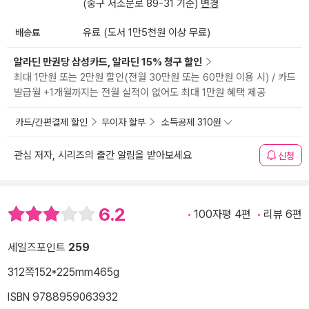
(중구 서소문로 89-31 기준)
변경
배송료
유료 (도서 1만5천원 이상 무료)
알라딘 만권당 삼성카드, 알라딘 15% 청구 할인
최대 1만원 또는 2만원 할인(전월 30만원 또는 60만원 이용 시) / 카드
발급월 +1개월까지는 전월 실적이 없어도 최대 1만원 혜택 제공
카드/간편결제 할인
무이자 할부
소득공제 310원
관심 저자, 시리즈의 출간 알림을 받아보세요
신청
6.2
100자평 4편
리뷰 6편
세일즈포인트
259
312쪽
152*225mm
465g
ISBN 9788959063932