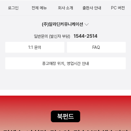
국을 살아가고 있는 우리의 모습을 들여다보았다. 얼마나 흥미로운
성은 없다! 나는 친노세력을 의식적 혹은 무의식적으로 '돌의 체
로그인
전체 메뉴
회사 소개
출판사 안내
PC 버전
두 소재의 조합인가. 파편화되고 삭막해진 현대사회, 그리고 다른 이
면'을 살리려고 반민주주의의 늪으로 맹렬하게 돌진하는 무리라고 생
도 아닌 바로 우리에 대한 이야기다. 유명한 화가의 화첩 한 폭 들고
각한다. 그렇게 생각하는 나로서는 놀라운 일이었는데, 겸허하게도
(주)알라딘커뮤니케이션
산책하는 기분으로 차분하게 성찰할 수 있을 것이라 기대한다.
'돌의 체면'을 포기한 한 '느슨한 노빠' 독자를 발견했다. 예외적인 독
<엔첸스베르거의 판옵티콘> 엔첸스베르거는 독일문학의 대표 작가
1544-2514
일반문의 (발신자 부담)
자가 그뿐만은 아니겠지만 그런 독자를 발견하는 것이 어려운 것
중 한 명이다. 하지만 학자들 뿐 아니라 문학가 역시 세상을 바라보는
1:1 문의
FAQ
은 사실이다. 그의 다음 글을 추천한다. 그의 겸허한 성찰적 자세를 우
자신만의 통찰력을 갖고 있다. 리히텐베르크의 의지를 따라 짧고 굵
리는 배워야 한다. 어쨌든 나는 이런 독자를 위해 역사를 기록하고 있
게 세태에 대한 촌철살인을 날리는 작가의 20가지 시선이 기대된다.
중고매장 위치, 영업시간 안내
다. http://blog.yes24.com/document/8469106 김욱, htt
우리가 익히 알고 있는, 제러미 벤덤이 고안한 의미의 판옵티콘이 아
p://blog.aladin.co.kr/kimwook/8787053(원문), 2016년 9월
니라 또다른 의미의 판옵티콘. 엔첸스베르거가 바라보는 현대 사회는
24일(추정).
정말로 그처럼 공포스러운 곳일까. <진정성이라는 거짓말> '진
정성'이라는 말은 우리나라에서는 다른 나라와는 조금 다른 용법으로
쓰이는 것 같다. 우리 모두가 아는 누군가가 물의를 일으켰다. 그(혹
은 그녀)는 사과한다. 우리는 그 사과에 진정성이 있는지 없는지를 주
관적인 잣대로 판단하고 개인적으로 용서할지 말지 결정한다. 하지만
이처럼 너무나 협소한 쓰임새에 비해 사실 진정성(authenticity)은