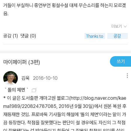
유권자들은 정치에 등을 돌린 가운데 그런 소수의 전사들은 정치에
거들이 부실하니 중언부언 횡설수설 대체 무슨소리를 하는지 모르겠
큰 영향을 미치고, 정치권 역시 그런 ‘시장 논리’에 굴복한다. 그 결과
음.
탄생한 것이 바로 ‘10대 0’의 정치다. 여야 싸움에서건 같은 당내에서
더보기
싸움에서건, 정치인들은 자신의 정당성을 10, 상대편의 정당성을 0
공감 (
1
)
댓글 (0)
이라고 주장하는 고질병을 앓고 있다. 진실은 7대 3이거나 6대 4이
거나 5대 5일 텐데도 언행은 ‘10대 0’에 근거하는 과장과 과격과 극
단을 치닫는다. 정치의 종교화로 인한 소통 불능 이념의 종교화는 정
치의 종교화로 이어지기 마련이다. 종교화된 정치 역시 광신으로 빠
쓰기
마이페이퍼 (3편)
져들기 십상이지만, 그렇게 어두운 면만 있는 건 아니다. 놀라운 헌신
과 연대와 결집을 이루어낼 수 있는 장점이 있다. 우리의 민주화 투쟁
김욱
2016-10-10
메뉴
이 바로 그런 경우다. ‘민주화 이후의 민주주의’ 체제하에서도 정치의
｀돌의 체면｀
종교화는 계속되고 있지만, 그게 과연 바람직한지는 의문이다. 절박
* 이 글은 도서출판 개마고원 블로그(http://blog.naver.com/kae
한 상황이 아닌데도 절박한 열정이나 광신을 갖고 선악 이분법으로
ma1989/220824787085, 2016년 9월 30일)에서 원본 복원 후
임하다 보면 상대편과 소통 자체가 불가능해기 때문이다. 지금 한국
재등재한 것임. 프로바둑 기사들의 해설에 '돌의 체면'이라는 말이 가
정치의 주요 문제는 바로 이런 소통 불능에서 비롯되는 게 아닐까?
끔 등장한다. 착점을 잘못했다는 판단이 설 경우에도 자신의 그 착점
이 잘못됐다는 걸 받아들이기 힘들어 그 잘못된 착점의 의미를 살리