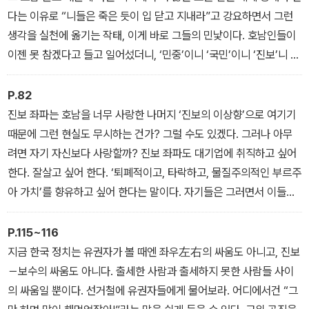
다는 이유로 “니들은 죽은 듯이 입 닫고 지내라”고 강요하면서 그런
생각을 실천에 옮기는 작태, 이게 바로 그들의 민낯이다. 호남인들이
이젠 못 참겠다고 들고 일어섰더니, ‘민중’이니 ‘국민’이니 ‘진보’니 하
는 거대 레토릭을 써가면서 온갖 욕설과 저주를 퍼부어댄다. 이런 ‘싸
가지 없는 진보’를 언제까지 감내해야 한단 말인가? 「인간에 대한 예
P.82
의가 없는 ‘싸가지 없는 진보’」
진보 좌파는 호남을 너무 사랑한 나머지 ‘진보의 이상향’으로 여기기
때문에 그런 현실도 무시하는 건가? 그럴 수도 있겠다. 그러나 아무
려면 자기 자신보다 사랑할까? 진보 좌파도 대기업에 취직하고 싶어
한다. 잘살고 싶어 한다. ‘퇴폐적이고, 타락하고, 물질주의적인 부르주
아 가치’를 향유하고 싶어 한다는 말이다. 자기들은 그러면서 이들은
호남에 대해서만 전혀 다른 잣대를 들이댄다. 이들은 호남 민중의 욕
망을 부정하는 게 아니라, 썩어 빠진 호남 엘리트를 공격하는 것인데
P.115~116
왜 그러느냐고 항변한다. 「‘서울 제국주의’에 찌든 진보 좌파」
지금 한국 정치는 유권자가 볼 때엔 좌우左右의 싸움도 아니고, 진보
－보수의 싸움도 아니다. 출세한 사람과 출세하지 못한 사람들 사이
의 싸움일 뿐이다. 선거철에 유권자들에게 물어보라. 어디에서건 “그