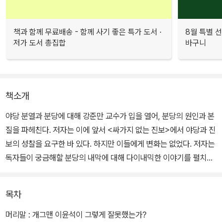
책과 함께 무료배송 - 함께 사기 좋은 특가 도서 ·
8월 특별 선
저가 도서 총집합
바구니
책소개
야당 분열과 분당에 대해 강준만 교수가 입을 열어, 분당의 원인과 본
질을 파헤친다. 저자는 이에 앞서 <싸가지 없는 진보>에서 야당과 진
보의 성찰을 요구한 바 있다. 하지만 이들에게 변화는 없었다. 저자는
독자들이 궁금해할 분당의 내막에 대해 다이내믹한 이야기를 펼치지
만, 핵심은 정치의 본질과 인권에 관한 이야기다.
목차
저자는 한국 정치의 고질적 폐단이자 야당 분당의 주된 원인으로 정
치의 종교화, 인물중심주의, 지도자 숭배를 거론한다. 정책과 이슈보
머리말 : 개그맨 이윤석이 그렇게 잘못했는가?