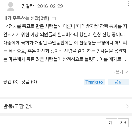
는 듯하지만, 두 사람 다 정치와 도덕의 관계 회복을 주장한다. ‘이왕
김찰칵
2016-02-29
메뉴
러지 않겠는가? 나는 이렇게 썼다. '영화 <26년>에서 ‘그 사람’[전
싸우는 거라면 건설적으로 싸울 수 없을까’라며, 품격과 교양 있는 정
두환] 경호에 목숨을 거는 마상렬의 대사가 노골적이다. “넌 죽으면
내가 주목하는 신간(2월)
쟁 그리고 정치적으로 나이스하고 젠틀한 개인상을 제시한다. 한데
안 되지. 넌 끝까지 뻔뻔하게 잘 살아서 내 삶의 정당성을 확보해야
<정치를 종교로 만든 사람들> 이른바 '테러방지법' 강행 통과를 지
논의를 자세히 뜯어보면 저자들은 정치와 감정의 연관성 속에서 유독
돼!” ‘그들’은 자신들의 과거 인생을 스스로 단죄하는 상실감을 감당
연시키기 위한 야당 의원들의 필리버스터 행렬이 한창 진행 중이다.
정치 현상을 ‘자극과 반응’의 틀에서만 생각하려 한다.강 교수는 이를
할 수 없다. 차라리 거꾸로 역사와 악착같이 싸우며 ‘그 사람’[전두환]
대중에게 국회가 개방된 주말동안에는 이 진풍경을 구경이나 해보려
참조해 자신이 오랫동안 제기해온 정치의 종교화라는 프레임을 다시
을 잘 먹이고 잘 살림으로써 ‘상상된 보상’을 받고 싶은 것이다.' (<정
는 목적으로, 혹은 자신과 정치적 신념을 같이 하는 인사들을 응원하
한번 강변한다. 이념과 영웅화된 정치인에 대한 극단적인 몰두를 중
치는 역사를 이길 수 없다> 48쪽.) 나는 노년세대의 정치관에는 다
는 마음에서 등등 많은 사람들이 방청석으로 몰렸다. 이를 계기로 대
단하자고. 백 번 천 번 옳은 이야기다. 하나 그가 보수와 진보를 종교
분히 그런 요소가 스며 있을 것이라고 짐작한다. 그래서 나는 (나를
중은 정치에 관심을 갖게 될까? 여대야소의 절대체제, 그리고 뚜렷한
적 은유에 가둘 때 간과하는 지점이 있다. 중도와 부동층이야말로 현
더보기
포함해) 자신의 인생을 변명하고픈 인간적 욕망을 있는 그대로 인정
비전 없이 내부분열만 반복하는 야당, 이라는 비판으로 대중은 손가
실 정치의 새로운 종교적 은유임을.'
공감 (
3
)
댓글 (0)
하고, 있는 그대로 관찰하며, 있는 그대로 비판한다. 나는 노년세대
락질해왔다. 그리고 정치로부터 눈을 돌려왔고 누구의 탓이라고 할
가 '돌의 체면'을 살리려는 부질없는 욕망을 거두지 못하는 것처럼 친
것도 없이 '헬조선'은 더욱 '헬조선'이 되어갔다. 특유의 정치학적 통찰
노세대가 그런 욕망의 추태를 그대로 답습하는 것을 무자비하게 관찰
력으로 각종 인문서를 베스트셀러 반열에 올려놓은 강준만 교수의 신
반품/교환 안내
하고 있다. 내 눈에 비친 그것은 더욱 위선적이고 파렴치한 방식의 답
간으로, 대중이 정확히 지탄해야할 것이 무엇인가 알려줄 책이라 기
습이다. 하지만 역사가 골백번이 뒤바뀌어도, 박정희의 영남패권주의
대한다. <철학이 있는 도시> 철학과 사회학, 문학을 두루 공부한 작
가, 전두환의 영남파시즘이, 노무현의 '영남패권주의에 투항한 지역
가가 '도시' 그리고 '그림'라는 두 실타래를 얼기설기 엮어 현재 대한민
주의 양비론'이 민주주의 역사 속에서 찬양받는 묘수로 뒤바뀔 가능