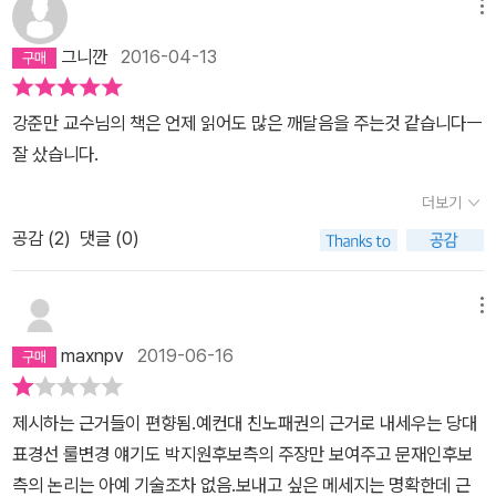
에 들지 않기 때문인가? 그렇다면 그런 내용 중심으로 비판해야지,
메뉴
분열 자체는 절대 안 된다는 식의 논리는 자가당착 아닌가? 아니면,
그니깐
2016-04-13
똑같은 일이라도 내가 하면 개혁이고 다른 사람이 하면 반개혁이란
말인가? 대한민국은 ‘독선사회’ 우리는 인간관계에서 독선적인 사람
강준만 교수님의 책은 언제 읽어도 많은 깨달음을 주는것 같습니다ㅡ
을 좋아하지 않는다. 그 사람이 아무리 똑똑해도 ‘싸가지 없는 인간’이
잘 샀습니다.
라며 상종하길 꺼린다. 그러나 우리는 정치를 대할 땐 특정 당파 집단
의 일원이 되거나 익명성을 얻는 순간 전혀 다른 인간으로 태어난다.
더보기
자신이 갖고 있는 어떤 이념이나 당파성의 옹호자가 되면서 다른 생
공감 (
2
)
댓글 (0)
각을 가진 사람들에 대해 노골적으로 경멸감이나 적대감을 드러낸다.
그런 토양에서 정치인이나 논객의 인기는 반대편을 조롱하거나 아프
메뉴
게 만드는 언어를 잘 구사할 수 있는 능력에 의해 결정된다. 언론은
maxnpv
2019-06-16
“이게 웬 떡이냐” 하는 자세로 그런 증오의 언어를 미주알고주알 열
심히 보도하는 ‘증오 상업주의’에 탐닉한다. ‘10대 0’의 정치 순수는
독선과 동전의 양면 관계를 이룬다. 순수주의자들은 자신의 순수를
제시하는 근거들이 편향됨.예컨대 친노패권의 근거로 내세우는 당대
무기와 명분으로 삼아 정쟁을 종교전쟁으로 몰고 간다. 정치를 혐오
표경선 룰변경 얘기도 박지원후보측의 주장만 보여주고 문재인후보
하고 저주하는 유권자들은 그런 명쾌한 접근법에 환호한다. 대다수의
측의 논리는 아예 기술조차 없음.보내고 싶은 메세지는 명확한데 근