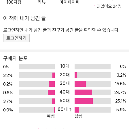
100자평
리뷰
마이페이퍼
헤친다. 이에 앞서 강준만 교수는 『싸가지 없는 진보』에서 “야당 지지
읽었어요 24명
율이 경쟁 정당의 반토막 수준이라면 그 원인을 내부에서 찾아야 한
이 책에 내가 남긴 글
다”며, 야당과 진보의 성찰을 요구한 바 있다. 하지만 이들에게 변화
는 없었다. 여전한 ‘남탓하기’, ‘진영논리 함몰’, ‘기득권 챙기기’, ‘상대
로그인하면 내가 남긴 글과 친구가 남긴 글을 확인할 수 있습니다.
편에 모멸과 상처 주기’로 일관했다. 강준만 교수는 이 책에서 독자들
로그인하기
이 궁금해할 분당의 내막에 대해 다이내믹한 이야기를 펼치지만, 핵
심은 ‘정치의 본질’과 ‘인권’에 관한 이야기다. 현재 일부 야권과 지지
구매자 분포
자들은 “분열은 배신이자 자멸”, “역사에 죄를 짓는 일”이라고 비판을
10대
0%
0%
쏟아내고 있다. “분당파들은 정권교체를 말할 자격이 없다”는 비판도
20대
3.2%
3.2%
빼놓지 않는다. 이에 대해 강준만 교수는 “욕심내지 말자”고 일축한
30대
15.5%
8.2%
다. 왜인가? 첫째, 그동안 야당과 진보의 행태가 ‘정권교체’와는 거리
40대
가 멀었기 때문이다. 둘째, 선거에서 새누리당이 승리하면 “역사에 죄
24.7%
9.6%
를 짓는 일”이라는 말에 동의하지 않기 때문이다. 강준만 교수는 그런
50대
25.1%
3.7%
발상에 대해 “새누리당 지지자를 ‘역사의 죄인’보다 못한 사람들로 간
60대
5.9%
0.9%
여성
남성
주한다는 점에서 ‘민주화 이후의 민주주의’ 체제에 적응하지 못하는
전형적인 운동권 발상”이라고 비판한다. 셋째, 선거보다 중요한 게