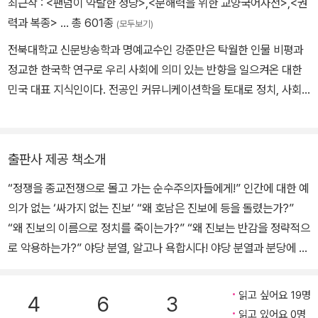
최근작 :
<팬덤이 약탈한 정당>
,
<문해력을 위한 교양국어사전>
,
<권
력과 복종>
… 총 601종
(모두보기)
전북대학교 신문방송학과 명예교수인 강준만은 탁월한 인물 비평과
정교한 한국학 연구로 우리 사회에 의미 있는 반향을 일으켜온 대한
민국 대표 지식인이다. 전공인 커뮤니케이션학을 토대로 정치, 사회,
언론, 역사, 문화 등 분야와 경계를 뛰어넘는 전방위적인 저술 활동을
해왔으며, 사회를 꿰뚫어보는 안목과 통찰을 바탕으로 숱한 의제를
공론화해왔다. 2005년에 제4회 송건호언론상을 수상하고, 2011년
출판사 제공 책소개
에 한국출판마케팅연구소 ‘한국의 저자 300인’, 2014년에 『경향신
“정쟁을 종교전쟁으로 몰고 가는 순수주의자들에게!” 인간에 대한 예
문』 ‘올해의 저자’에 선정되었다. 저널룩 『인물과사상』(전33권)이 2
의가 없는 ‘싸가지 없는 진보’ “왜 호남은 진보에 등을 돌렸는가?”
007년 『한국일보』 ‘우리 시대의 명저 50권’에 선정되었고, 『미국사
“왜 진보의 이름으로 정치를 죽이는가?” “왜 진보는 반감을 정략적으
산책』(전17권)이 2012년 한국출판인회의 ‘백책백강(百冊百講)’
로 악용하는가?” 야당 분열, 알고나 욕합시다! 야당 분열과 분당에 대
도서에 선정되었다. 그동안 쓴 책으로는 『문해력을 위한 교양국어사
해 강준만 교수가 입을 열었다. 강준만 교수는 이 책에서 ‘호남 분열’,
전』, 『권력과 복종』, 『법조 공화국』, 『인문학과 손잡은 영어 공부』(전
‘야당의 절대적 무능’, ‘계파 갈등’, ‘문재인 vs 안철수’, ‘안철수 분당’,
3권), 『정치적 올바름』, 『한류의 역사』, 『미디어 법과 윤리』, 『한국 근
읽고 싶어요 19명
4
6
3
‘친노의 정체’, ‘언론과 지식인’ 등을 주제로 분당의 원인과 본질을 파
대사 산책』(전10권), 『한국 현대사 산책』(전28권) 외 다수가 있다.
읽고 있어요 0명