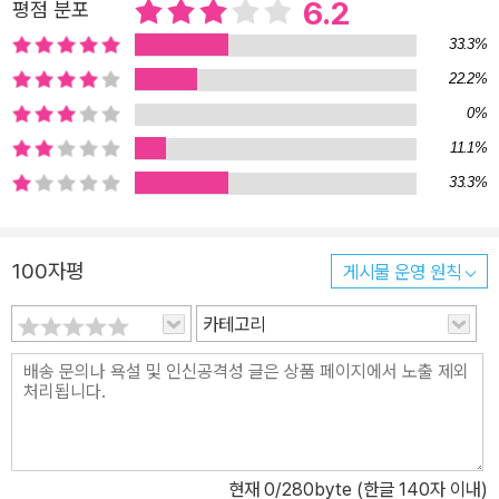
6.2
평점 분포
‘인권’이라고 보기 때문이다. 현재 일부 야권 지지자들은 자신과 의견
이 다른 상대에게 온갖 모욕과 적대를 표출하고 있다. ‘사람’에 대한
33.3%
모욕부터 ‘지역’(호남)에 대한 모멸까지 전방위적이다. 강준만 교수는
22.2%
한국 정치의 고질적 폐단이자 야당 분당의 주된 원인으로 ‘정치의 종
0%
교화, 인물중심주의, 지도자 숭배’를 거론한다. ‘정책’과 ‘이슈’보단 자
11.1%
신이 추종하는 인물 중심으로 모든 걸 환원하는 행태가 정치를 피폐
33.3%
하게 만들고, 소통과 화합을 불가능하게 만드는 주범이라고 지적한
다. 정쟁을 종교 전쟁으로 몰고 가고, 정치를 종교화하는 사람들의 행
태는 이제 종식시켜야 한다는 게 강준만 교수의 주된 메시지다. 호남
100자평
게시물 운영 원칙
차별을 먹고사는 진보 진보의 실천적 제1원칙은 부당한 차별과 모멸
카테고리
에 대한 반대여야 한다. 부당한 차별과 모멸을 용인하거나 주도하는
진보는 존재할 수 없다. 그런데 일부 진보는 특정 지역에 대한 부당한
차별과 모멸을 전제로 진보를 해보겠다고 그러니, 그걸 어찌 진보라
고 부를 수 있단 말인가? 굳이 진보라고 해야 한다면, ‘호남 차별을 먹
고사는 진보’라고 불러야 하나? 야당은 명실상부한 전국정당화를 위
해 호남 색깔을 지우려고 애를 쓴다. 이는 야당의 집권을 원하는 많은
현재
0
/280byte (한글 140자 이내)