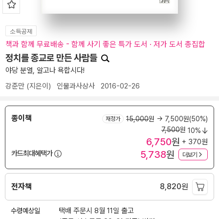
소득공제
책과 함께 무료배송 - 함께 사기 좋은 특가 도서 · 저가 도서 총집합
정치를 종교로 만든 사람들
야당 분열, 알고나 욕합시다!
강준만
(지은이)
인물과사상사
2016-02-26
종이책
15,000
원
→ 7,500원(50%)
재정가
7,500
원
10%
6,750
원
+ 370원
5,738
원
카드최대혜택가
더보기
전자책
8,820
원
수령예상일
택배 주문시 8월 11일 출고