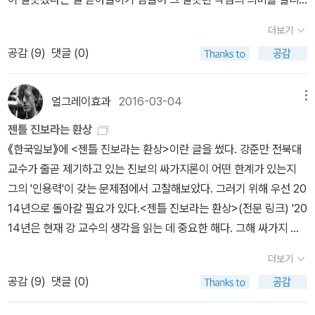
는 방향으로 다음 수를 계속 두는 경우를 설명할 때 등장하는 용어다.
더보기
그 결과는 어떻게 될까? 늪에 한 발을 잘못 내딛은 사람이 그 한 걸음
공감 (
9
)
댓글 (0)
의 체면을 살리기 위해 다음 한 걸음을, 나아가 계속 다음 발걸음을 내
딛는 결과를 상상하면 충분할 것이다. 프로바둑 기사라는 최고의 경
지에 오른 사람들이 왜 이런 오류에 빠지는 걸까? 그들 프로바둑 기
얼그레이효과
2016-03-04
메뉴
사들은 착점 하나 하나에 인생을 걸기 때문이다. 오류가 된 '인생의 낭
젠틀 진보라는 환상
비'를 쉽게 인정하기 힘든 것이다. 그래서 헛꿈을 꾼다. 인생의 실수가
《한국일보》에 <젠틀 진보라는 환상>이란 글을 썼다. 강준만 전북대
된 그 악수를 오히려 묘수로 바꾸고 싶은 욕망을 포기할 수 없는 것이
교수가 줄곧 제기하고 있는 진보의 싸가지론이 어떤 한계가 있는지
다. 현실적으로는 이제와 새출발을 한다 해도 승리는 기대하기 힘드
그의 '인용력'이 갖는 문제점에서 고찰해보았다. 그러기 위해 우선 20
니, 짐짓 모른 척하며 상대의 더 심한 악수를 기대하는 게 합리적인 행
14년으로 돌아갈 필요가 있다.<젠틀 진보라는 환상>(전문 링크) '20
동이라고 생각해서일 것이다. 프로바둑 기사도 아닌 장삼이사들의
14년은 현재 강 교수의 생각을 읽는 데 중요한 해다. 그해 싸가지 없
인생엔 '돌의 체면'을 살리려는 부질없는 욕망이 없을까? 예컨대 유신
는 진보가 나올 당시, 그의 생각에 보탬이 된 책이 나왔다. 김찬호 성
헌법에 찬성표를 던지고, 전두환의 정당을 지지하며 살았는데 그것이
더보기
공회대 교수의 ‘모멸감’과 미국 심리학자 조너선 하이트의 ‘바른 마
잘못이었다는 것을 '발견'하는 역사의 시간이 왔을 때 우리는 순순히
공감 (
9
)
댓글 (0)
음’이다. 특히 올해 2월에 나온 ‘정치를 종교로 만든 사람들’에서 ‘모
과거에 착수했던 '돌의 체면'을 포기할 수 있을까? 혹 어떻게라도 악
멸감’은 중요하게 언급된다. 얼핏 제목만 보면 다른 이야기를 하고 있
수를 묘수로 돌변시키고 싶은 인생의 욕망은 작동하지 않을까? 왜 그