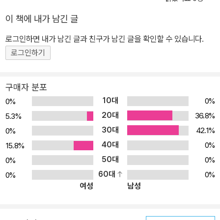
체와 책무를 마주하게 되는데──가화인, 인간을 태우는 불꽃에 맞서,
이 책에 내가 남긴 글
스스로를 불사르는 맞불이 되어라!제8회 노블엔진 대상 라이트노벨
부문 장려상 수상작!언제 어딘가에서 벌어지는 메카닉 액션 이능 판
로그인하면 내가 남긴 글과 친구가 남긴 글을 확인할 수 있습니다.
타지!인간의 기억, 성장, 지식을 태워 피우는 불꽃, 이너플레임. 이너
로그인하기
플레임을 연료로 움직이는 강철 고대병기, 이프리트. 자신을 불사르
고 연료삼아 이프리트를 조종하는 자, 이그나이트. 본 작품의 주인공
구매자 분포
인 가화인은 하늘과 사방이 막힌 도시 플랜트에서 하늘에 의문을 품
10대
0%
0%
은 고등학생이다. 심지어 그는 2년 전의 기억도 없고, 최근 들어 의문
20대
36.8%
5.3%
의 체온 증가 증세를 겪고 있다. 수수깨끼 투성이인 주변 상황과 문제
30대
42.1%
0%
들을 하나하나 타파하고 돌파해나가며 진실을 향해 자신을 불사르는,
40대
그는 마침내 강철의 슈트케이스를 쥐고 잃어버린 책무를 마주하게 된
0%
15.8%
다. 미스터리어스한 배경, 뛰어난 메카닉 디자인과 뜨거운 전개로 가
50대
0%
0%
득한 초 왕도 액션활극!
60대
0%
0%
여성
남성