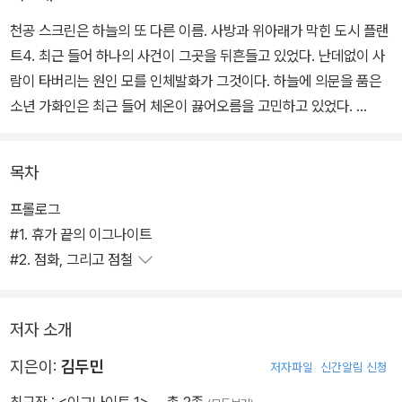
천공 스크린은 하늘의 또 다른 이름. 사방과 위아래가 막힌 도시 플랜
트4. 최근 들어 하나의 사건이 그곳을 뒤흔들고 있었다. 난데없이 사
람이 타버리는 원인 모를 인체발화가 그것이다. 하늘에 의문을 품은
소년 가화인은 최근 들어 체온이 끓어오름을 고민하고 있었다.
이것은 아마도 인체발화의 징조. 이대로라면 언젠가 불타서 사라져버
목차
릴 것은 명백. 자신의 생명과, 친구들의 안전과, 평온한 일상을 지키기
위해 인체발화 사건을 조사하던 도중, 가화인은 은색 슈트케이스에
프롤로그
봉인되었던 자기 자신의 정체와 책무를 마주하게 되는데….
#1. 휴가 끝의 이그나이트
#2. 점화, 그리고 점철
저자 소개
지은이:
김두민
저자파일
신간알림 신청
최근작 :
<이그나이트 1>
… 총 2종