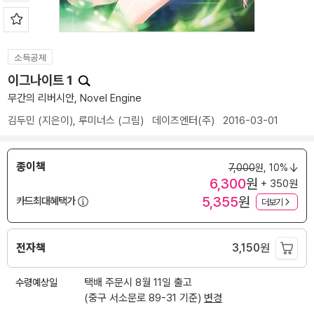
소득공제
이그나이트 1
무간의 리버시안, Novel Engine
김두민
(지은이),
루미너스
(그림)
데이즈엔터(주)
2016-03-01
종이책
7,000
원,
10%
6,300
원
+ 350원
5,355
원
카드최대혜택가
더보기
전자책
3,150
원
수령예상일
택배 주문시 8월 11일 출고
(중구 서소문로 89-31 기준)
변경