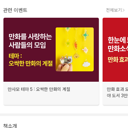
관련 이벤트
전체보기
만사모 테마 5 : 오싹한 만화의 계절
만화 효과 모
야 도서 3만
책소개