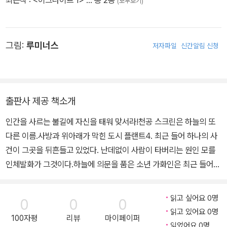
(모두보기)
그림:
루미너스
저자파일
신간알림 신청
출판사 제공 책소개
인간을 사르는 불길에 자신을 태워 맞서라!천공 스크린은 하늘의 또
다른 이름.사방과 위아래가 막힌 도시 플랜트4. 최근 들어 하나의 사
건이 그곳을 뒤흔들고 있었다. 난데없이 사람이 타버리는 원인 모를
인체발화가 그것이다.하늘에 의문을 품은 소년 가화인은 최근 들어
체온이 끓어오름을 고민하고 있었다. 이것은 아마도 인체발화의 징
조. 이대로라면 언젠가 불타서 사라져버릴 것은 명백.자신의 생명과,
읽고 싶어요 0명
0
0
0
친구들의 안전과, 평온한 일상을 지키기 위해 인체발화 사건을 조사
읽고 있어요 0명
100자평
리뷰
마이페이퍼
하던 도중, 가화인은 은색 슈트케이스에 봉인되었던 자기 자신의 정
읽었어요 0명