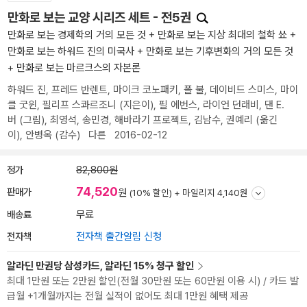
만화로 보는 교양 시리즈 세트 - 전5권
만화로 보는 경제학의 거의 모든 것 + 만화로 보는 지상 최대의 철학 쑈 +
만화로 보는 하워드 진의 미국사 + 만화로 보는 기후변화의 거의 모든 것
+ 만화로 보는 마르크스의 자본론
하워드 진
,
프레드 반렌트
,
마이크 코노패키
,
폴 불
,
데이비드 스미스
,
마이
클 굿윈
,
필리프 스콰르조니
(지은이),
필 에번스
,
라이언 던래비
,
댄 E.
버
(그림),
최영석
,
송민경
,
해바라기 프로젝트
,
김남수
,
권예리
(옮긴
이),
안병옥
(감수)
다른
2016-02-12
정가
82,800원
74,520
판매가
원
(10% 할인) +
마일리지 4,140원
배송료
무료
전자책
전자책 출간알림 신청
알라딘 만권당 삼성카드, 알라딘 15% 청구 할인
최대 1만원 또는 2만원 할인(전월 30만원 또는 60만원 이용 시) / 카드 발
급월 +1개월까지는 전월 실적이 없어도 최대 1만원 혜택 제공