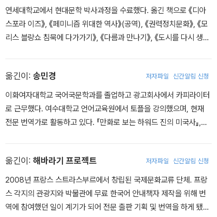
연세대학교에서 현대문학 박사과정을 수료했다. 옮긴 책으로 《디아
스포라 이즈》, 《페미니즘 위대한 역사》(공역), 《권력정치문화》, 《모
리스 블랑쇼 침묵에 다가가기》, 《다름과 만나기》, 《도시를 다시 생각
한다》, 《모빌리티 정의》, 《틈새시간》, 《온더 무브》, 《안토니오 그람
시 비범한 헤게모니》 등이 있다.
옮긴이:
송민경
저자파일
신간알림 신청
이화여자대학교 국어국문학과를 졸업하고 광고회사에서 카피라이터
로 근무했다. 여수대학교 언어교육원에서 토플을 강의했으며, 현재
전문 번역가로 활동하고 있다. 『만화로 보는 하워드 진의 미국사』,
『테라 마드레』, 『왜, 건물은 지진에 무너지지 않을까』 등을 우리말로
옮겼다.
옮긴이:
해바라기 프로젝트
저자파일
신간알림 신청
2008년 프랑스 스트라스부르에서 창립된 국제문화교류 단체. 프랑
스 각지의 관광지와 박물관에 무료 한국어 안내책자 제작을 위해 번
역에 참여했던 일이 계기가 되어 전문 출판 기획 및 번역을 하게 됐다.