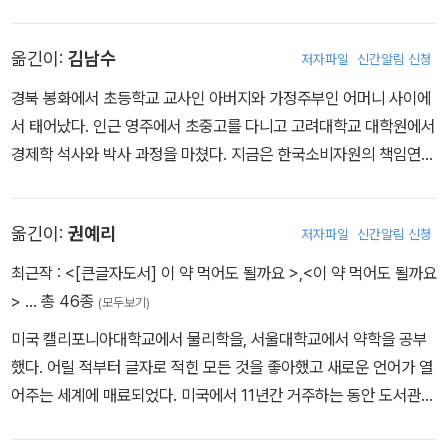
우리말로 옮긴 작품으로는 『갈색아침』, 『모닝 예루살렘』, 『어느 아나
키스트의 고백』, 『스위트 프랑세즈』, 『기후변화의 거의 모든 것』 등으
옮긴이:
김남수
저자파일
신간알림 신청
로 그래픽노블을 통해 전쟁, 환경 등 국제적 사회 이슈를 알리기 위해
노력했다. 2015-2016년에는 『한겨레21』의 출판 칼럼 어른들을 위
경북 봉화에서 초등학교 교사인 아버지와 가정주부인 어머니 사이에
한 동화, 생각하는 만화를 담당했고, 2017년부터는 픽션 장르로 활동
서 태어났다. 인근 영주에서 초중고를 다니고 고려대학교 대학원에서
영역을 넓혀 어른들을 위한` 동화 기획 및 제작에 참여하고 있다. 언
경제학 석사와 박사 과정을 마쳤다. 지금은 한국소비자원의 책임연구
어적으로는 루쉰의 백화문 운동에 경도된 이후로 문어체를 배격하고
원이자 대학에서 경제학원론과 법경제학, 경제학사를 가르치고 있다.
음성학적인 요소가 가미된 구어체와 일상어 표현을 위해 노력하고 있
좌우명이자 가훈은 눈앞의 이익을 보면 의리를 먼저 생각한다는 견리
다.
옮긴이:
권예리
저자파일
신간알림 신청
사의(見利思義)다. 항상 이러한 자세로 살아가려 노력하고 있다.
최근작 :
<[큰글자도서] 이 약 먹어도 될까요 >
,
<이 약 먹어도 될까요
>
… 총 46종
(모두보기)
미국 캘리포니아대학교에서 물리학을, 서울대학교에서 약학을 공부
했다. 어릴 적부터 글자로 적힌 모든 것을 좋아했고 새로운 언어가 열
어주는 세계에 매료되었다. 미국에서 11년간 거주하는 동안 도서관과
서점에서 시간을 보내면서 다양한 분야의 좋은 책을 더 많은 사람에