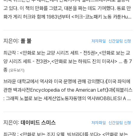
Comics’를 설립하여 논픽션 만화책들을 출간하였는데, 그중 『만화
《엠마(Emma)》 등의 희곡 3편을 남겼다. 그는 토머스 머튼 상, 유진
고 있다. 이 책의 만화를 그렸고, 대본을 짜는 데도 기여했다. 동료 만
로 보는 지상 최대의 철학 쑈』가 가장 많은 인기를 끌었다. 이 작품은
V. 데브스 상, 업턴 싱클레어 상, 래넌 문학상 등을 수상했다.
화가 게리 허크와 함께 1983년부터 <허크-코노패키 노동 카툰Huc
2007년 미국도서관협회 ‘십 대를 위한 최고의 그래픽노블’로 선정되
k/Konopacki Labor Cartoons>을 게재하고 있다. 그의 만화는
었고, 미국 만화계의 권위 있는 재단에서 주는 제릭 상을 받기도 했으
홈페이지 “http://www.solidarity.com/hkcartoons/”에서 볼 수
며 이그나츠 상의 후보로 오르는 등 평단의 인정과 대중의 사랑을 동
지은이:
폴 불
저자파일
신간알림 신청
있다.
시에 받았다. 현재 뉴욕의 뮤지엄 오브 코믹 앤드 카툰 아트(MoCC
최근작 :
<만화로 보는 교양 시리즈 세트 - 전5권>
,
<만화로 보는 교
A)의 이사로 재직 중이며, 마블코믹스를 비롯해 꾸준히 여러 만화들
양 시리즈 세트 - 전3권>
,
<만화로 보는 하워드 진의 미국사>
… 총 7
의 작업을 계속하고 있다.
종
(모두보기)
브라운 대학교에서 역사와 미국 문명에 관해 강의했다.《미국 좌익에
관한 백과사전Encyclopedia of the American Left》과《워블리스
: 그래픽 노블로 보는 세계산업노동자동맹의 역사WOBBLIES! A Gr
aphic History of the Industrial Workers of the World》 등 35
여 권의 책을 저술하거나 편집했다.
지은이:
데이비드 스미스
저자파일
신간알림 신청
최근작 :
<만화로 보는 조지 오웰, 빅브라더를 쏘다>
,
<만화로 보는