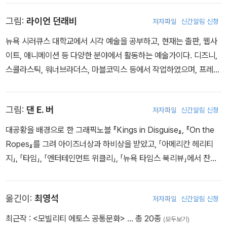
어》(2008)에서는 지적장애를 다뤘다. 특히 2007년에 발표한 《기
만》은 프랑스 시라크 정권의 정책을 평가함으로써 표류하는 자유주
그림:
라이언 던래비
저자파일
신간알림 신청
의체제의 모습을 날카롭게 포착했다. 지구온난화 문제에 관심이 많았
뉴욕 시러큐스 대학교에서 시각 예술을 공부하고, 현재는 출판, 웹사
던 스콰르조니는 6년이라는 긴 시간 동안 방대한 양의 자료를 모으
이트, 애니메이션 등 다양한 분야에서 활동하는 예술가이다. 디즈니,
고, 기후문제 전문가들을 인터뷰하여 《만화로 보는 기후변화의 거의
스콜라스틱, 워너브라더스, 마블코믹스 등에서 작업하였으며, 프레드
모든 것(Saison Brune)》을 완성했다. 독자들에게 강렬한 인상과 많
반렌트와 함께 창설한 출판사에서 수석 아티스트로 일하고 있다. 20
은 시사점을 안긴 이 책은 출간된 해에 프랑스의 권위 있는 학술기관,
09년에는 뉴욕의 뮤지엄 오브 코믹 앤드 카툰 아트에서 단독 작품전
아카데미프랑세즈 레옹 드로젠 상을 수상했다. 아울러 같은 해에 리
그림:
댄 E. 버
저자파일
신간알림 신청
을 열기도 했다. 그림을 그린 책으로는 『Comic Book History of C
옹만화페스티벌 심사위원상도 수상했다.
omics』, 『MODOK: Reign Delay』, 『Wolverine: Savage』, 『To
대공황을 배경으로 한 그래픽노블 『Kings in Disguise』, 『On the
mmy Atomic』, 『Diarrhea Dog』 등이 있다.
Ropes』를 그려 아이즈너상과 하비상을 받았고, 「아메리칸 헤리티
지」, 「타임」, 「엔터테인먼트 위클리」, 「뉴욕 타임스 북리뷰」에서 찬사
를 받았다. 현재 신문과 잡지, 어린이책, 광고, 제품디자인 등 다양한
분야에서 활동하고 있다.
옮긴이:
최영석
저자파일
신간알림 신청
최근작 :
<모빌리티 에토스 공통문화>
… 총 20종
(모두보기)