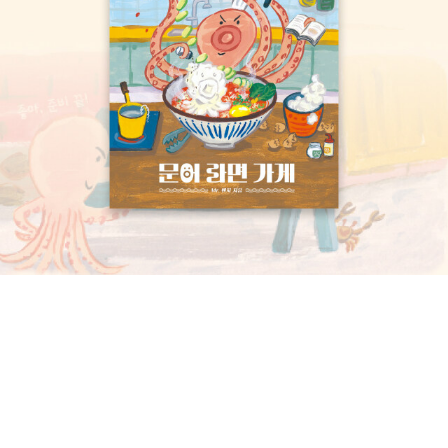
좋은 물건을 확보하기 위해 지친 몸을 이끌고 거래처 사람들과 만난
자리에서 갑작스런 뇌일혈로 숨을 거둔다. 죽기 전에 뱉은 최후의 말
은 안쓰럽기만 하다. '1만 엔짜리 정장… 부탁해. 있는 대로 몽땅…'-알
라딘 책소개 2004년 <검은 집>을 출간하며 기시 유스케를 처음으
로 한국에 알린 후 잇따라 <푸른 불꽃>, <천사의 속삭임>, <13번째
인격>, <크림슨의 미궁>을 펴낸 도서출판 창해에서 기시 유스케의 2
013년 작 <말벌>을 펴냈다. <말벌>의 주인공은 서스펜스 작가인 안
자이 도모야. 베스트셀러 작가는 아니지만 독창적인 작풍이 일부 독
자의 사랑을 받아 불황의 늪에 빠진 출판시장에서도 그럭저럭 판매를
유지하고 있다. 그런 그에게 믿을 수 없는 일이 일어난다. 아내가 애인
과 손잡고 그를 함정에 빠트린 것이다. 도망칠 곳 없는 눈 덮인 산장에
서 그는 과연 살아남을 수 있을까?-알라딘 책소개 디즈니-픽사 2
0년의 모든 작품이 수록된 아트북이다. 디즈니-픽사 합작 20주년을
기념해서 그 어디에서도 공개된 적이 없는 픽사 스토리룸의 원안 스
케치들을 공개한다. 디즈니-픽사 팬이라면 반드시 소장해야 하는 아
이템이자, 무언가 창의적의 일을 꿈꾸는 사람들에게는 완벽한 창의력