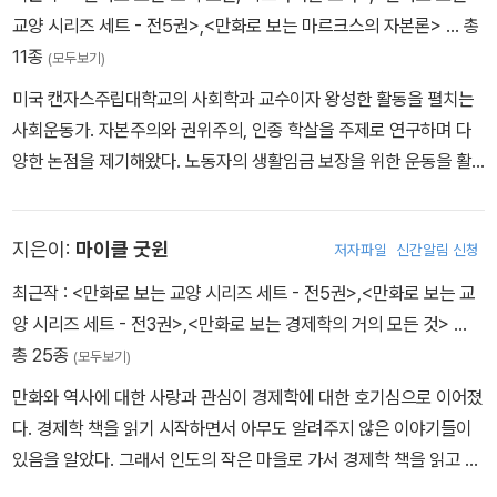
교양 시리즈 세트 - 전5권>
,
<만화로 보는 마르크스의 자본론>
… 총
11종
(모두보기)
미국 캔자스주립대학교의 사회학과 교수이자 왕성한 활동을 펼치는
사회운동가. 자본주의와 권위주의, 인종 학살을 주제로 연구하며 다
양한 논점을 제기해왔다. 노동자의 생활임금 보장을 위한 운동을 활
발하게 펼친 공로로 2004년 미국사회사업가협회NASW에서 수여
하는 올해의 시민상을 받았다. 지은 책 《만화로 보는 조지 오웰, 빅브
지은이:
마이클 굿윈
저자파일
신간알림 신청
라더를 쏘다》는 1984년 첫 출간된 이래 정치적 작가로서의 오웰의
면모를 조명한 스테디셀러로 자리매김했으며, 《만화로 보는 마르크
최근작 :
<만화로 보는 교양 시리즈 세트 - 전5권>
,
<만화로 보는 교
스의 자본론》은 10개 국어로 전 세계에 번역 출간되었다.
양 시리즈 세트 - 전3권>
,
<만화로 보는 경제학의 거의 모든 것>
…
총 25종
(모두보기)
만화와 역사에 대한 사랑과 관심이 경제학에 대한 호기심으로 이어졌
다. 경제학 책을 읽기 시작하면서 아무도 알려주지 않은 이야기들이
있음을 알았다. 그래서 인도의 작은 마을로 가서 경제학 책을 읽고 또
읽고 연구해서 이 책을 썼다. 중국과 인도에서 수년을 보냈고, 그동안