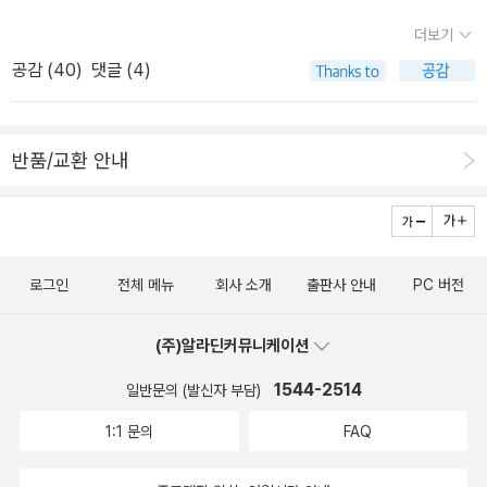
이 만만치 않다는 점이지요..ㅠㅠ<월야환담 채월야>세트는 나중에
더보기
구입하려고 열심히 모으고 있는 중인데 이리 또 나오면...구매욕구...
공감 (
40
)
댓글 (4)
ㅠㅠ 아고고고... 허리가 휘어질 것 같습니다.ㅎㅎ열심히, 부지런
히 모아야겠어요!!!^^ 서울을 중심으로 펼쳐지는 뱀파이어, 그리고
뱀파이어 사냥꾼들의 이야기. 한국형 판타지의 신화 '월야환담' 시리
반품/교환 안내
즈 그 첫 번째 <채월야>가 애장판으로 돌아왔다. '죽이기엔 아까운
놈이군.' 그것은 한세건을 월야의 세계로 이끈 한마디였다. 흡혈귀에
게 일가족을 잃은 세건은 은발의 신부, 진마사냥꾼 실베스테르의 작
은 변덕으로 인해 흡혈귀 사냥꾼의 길로 인도된다. 세건에게 남은 것
로그인
전체 메뉴
회사 소개
출판사 안내
PC 버전
은 순수한 적의뿐. 증오로 무장한 그는 빠르게 월야의 일원이 되어가
는데… -알라딘 책소개 해적만화의 전성시대를 연 시초가 된 작품
(주)알라딘커뮤니케이션
중 하나인 <풀 어헤드! 코코>. 추전서점의 주간 만화 잡지 「소년 챔피
언」에서 1997년부터 2002년까지 연재된 작품으로, 같은 연도에 발
1544-2514
일반문의 (발신자 부담)
간된 집영사의 원피스와 줄곧 비교되어 왔으나, 보다 남성적이고 선
1:1 문의
FAQ
이 굵은 캐릭터 바츠가 이끄는 힘이 넘치는 이야기는 해적 만화의 또
다른 전형을 보여 준다. 하늘에서 내려왔다는 '팔콘 문명'과 전설로만