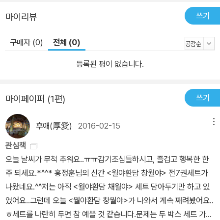
쓰기
마이리뷰
구매자 (0)
전체 (0)
등록된 평이 없습니다.
쓰기
마이페이퍼 (1편)
후애(厚愛)
2016-02-15
메뉴
관심책
오늘 날씨가 무척 추워요..ㅠㅠ감기조심들하시고, 즐겁고 행복한 한
주 되세요.*^^* 홍정훈님의 신간 <월야환담 창월야> 전7권세트가
나왔네요.^^저는 아직 <월야환담 채월야> 세트 담아두기만 하고 있
었어요..그런데 오늘 <월야환담 창월야>가 나와서 계속 째려봤어요..
ㅎ세트를 나란히 두면 참 예쁠 것 같습니다.문제는 두 박스 세트 가격