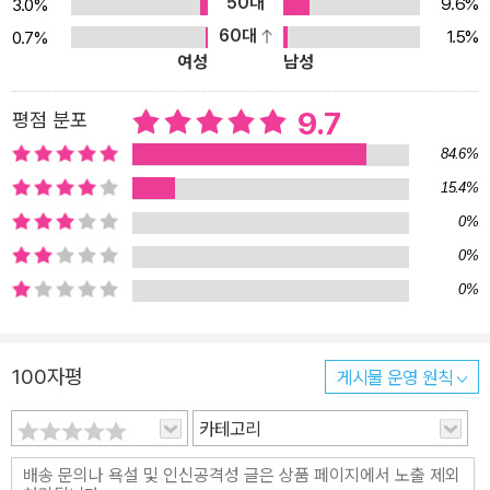
50대
9.6%
3.0%
60대
1.5%
0.7%
여성
남성
9.7
평점 분포
84.6%
15.4%
0%
0%
0%
100자평
게시물 운영 원칙
카테고리