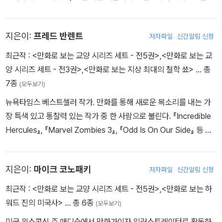
였다. 제2차 세계대전에 폭격수로 참전하였는데 이때, 전쟁에 환멸을
느끼고 반전주의자가 되었다. 27세에 뉴욕 대학교에 입학하였고, 이
지은이:
프레드 반렌트
저자파일
신간알림 신청
후 컬럼비아 대학교에서 역사학 박사학위를 받았다. 1956년 흑인들
만 다니는 학교인 스펠만 대학교의 역사학 교수가 되었고, 학생들과
최근작 :
<만화로 보는 교양 시리즈 세트 - 전5권>
,
<만화로 보는 교
함께 흑인차별에 항거하는 민권 운동을 벌였다. 1964년 보스턴 대학
양 시리즈 세트 - 전3권>
,
<만화로 보는 지상 최대의 철학 쑈>
… 총
교로 자리를 옮겨 베트남 반전 운동의 선두에 섰으며, 1988년까지
7종
(모두보기)
보스턴 대학교 정치학 교수로 재직했다. 반전·평화·인권 운동에 평생
뉴욕타임스 베스트셀러 작가. 만화를 통해 새로운 목소리를 내는 가
을 바친 실천적·진보적 지식인이었던 그는 노암 촘스키(Avram Noa
장 특색 있고 통찰력 있는 작가 중 한 사람으로 불린다. 『Incredible
m Chomsky)와 더불어 ‘미국 현대사의 양심’이라 일컬어졌다. 대표
Hercules』, 『Marvel Zombies 3』, 『Odd Is On Our Side』 등 여
적 저서는 민중의 시각에서 미국의 역사를 관찰한 《미국 민중사(A P
러 베스트셀러 만화의 글을 썼고, 그의 작품 중 『Cowboys & Alien
eople’s History of the United States)》로, 이 책은 1980년 출
s』는 대니얼 크레이그와 해리슨 포드 주연으로 영화화되었다. 2008
간 당시 4,000부가 발행되었으나 2009년 말까지 200만 부가 팔려
지은이:
마이크 코노패키
저자파일
신간알림 신청
년 대중문화 잡지 『위저드(Wizard)』에서 ‘브레이크아웃 탤런트’ 상
나가며 베스트셀러가 되었다. 그 밖에 미국의 폭력과 법의 계급성을
작가 부문에 선정되었고, 만화 전문 웹사이트 ‘Comics should be g
최근작 :
<만화로 보는 교양 시리즈 세트 - 전5권>
,
<만화로 보는 하
폭로한 《오만한 제국(Declarations of Independence)》, 자전적
ood’에서 ‘만화를 사랑해야 할 365가지 이유’ 중 하나로 그를 선정
워드 진의 미국사>
… 총 6종
저서인 《달리는 기차 위에 중립은 없다(You Can’t Be Neutral on
(모두보기)
하기도 했다. 화가 라이언 던래비와 함께 소규모 출판사 ‘Evil Twin
a Moving Train)》 등과 《마르크스 뉴욕에 가다(Marx in Soho)》,
미국 위스콘신 주 매디슨에서 만화가이자 일러스트레이터로 활동하