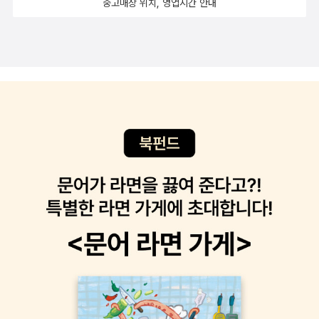
중고매장 위치, 영업시간 안내
남은 보물들. 작가 요네하라 히데유키가 라지노브의 바다 위에 띄워
놓은 캐릭터들은 저마다의 사연을 지닌 채 그 문명의 힘이 집약되어
있다는 보물을 쫓으며 만남과 이별을 이어나가고 이내 흡인력 있는
하나의 커다란 해적 서사를 그려낸다. -알라딘 책소개 푸른시인
선 3권. 이복자 시집. 자신의 기원을 탐색하고 세계의 본성을 회복하
려는 문학 고유의 낭만적 정신이 깃들어 있는, 또한 인간과 자연, 우리
주변의 모든 것들에 대한 사랑을 노래하는 시들이 실려 있다.-알라딘
책소개 SBS수목드라마 [돌아와요 아저씨] 원작소설. 2001
년에서 2002년까지 2년 여 동안 일본의 아사히신문에 연재되며 큰
인기를 끈 이 소설은, 2002년에 단행본으로 처음 선을 보였다. 일본
독자들의 폭발적 반응을 업고 2003년 연극무대에 오르고, 2006년
영화로 제작되었으며, 2009년 TV드라마로 만들어져 12,5%라는
높은 시청률을 기록했다. 고졸 출신으로 대졸이 즐비한 백화점에서
여성복 판매부서 만년과장으로 일하는 평범한 중년남성 쓰바키야마.
그는 한층 심각해진 불황 속에서 '초여름 대 바겐세일'을 반드시 성공
시켜야 한다는 압박감에 시달리며 동분서주한다. 그런 그가 싼 값에