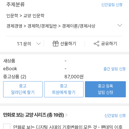
주제분류
신간알림 신청
인문학
>
교양 인문학
경제경영
>
경제학/경제일반
>
경제이론/경제사상
선물하기
공유하기
새상품
-
eBook
-
출간 알림 신청
중고상품 (2)
87,000원
중고
중고
중고 등록
알라딘에 팔기
회원에게 팔기
알림 신청
만화로 보는 교양 시리즈 (총 19권)
신간알림 신청
만화로 보는 디지털 시대의 기후변화의 모든 것 - 팬데믹 이후