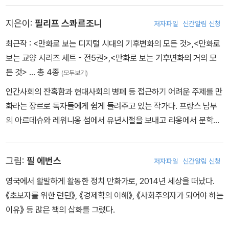
중국, 코미디 작법, 사진, 예술품거래, 의학에 대한 글을 썼다. 많은 작
지은이:
필리프 스콰르조니
저자파일
신간알림 신청
가들처럼 뉴욕에서 두 고양이와 함께 살고 있다.
최근작 :
<만화로 보는 디지털 시대의 기후변화의 모든 것>
,
<만화로
보는 교양 시리즈 세트 - 전5권>
,
<만화로 보는 기후변화의 거의 모
든 것>
… 총 4종
(모두보기)
인간사회의 잔혹함과 현대사회의 병폐 등 접근하기 어려운 주제를 만
화라는 장르로 독자들에게 쉽게 들려주고 있는 작가다. 프랑스 남부
의 아르데슈와 레위니옹 섬에서 유년시절을 보내고 리옹에서 문학을
공부했다. 크로아티아, 멕시코, 팔레스타인 등지에서 정치·평화·인권
활동에 참여했고, 신자유주의 세계화운동에 대항하는 국제금융관세
그림:
필 에번스
저자파일
신간알림 신청
연대 ‘아탁(ATTAC)’에서도 활동했다. 2002년에 첫 번째 작품 《평
화 속의 가르두뇨》를, 2003년에 두 번째 작품 《전쟁 속의 사파타》를
영국에서 활발하게 활동한 정치 만화가로, 2014년 세상을 떠났다.
연달아 발표하며 좋은 평가를 받았다. 스콰르조니는 사회참여적 면모
《초보자를 위한 런던》, 《경제학의 이해》, 《사회주의자가 되어야 하는
를 가진 작가다. 그 예로 《크래쉬 텍스트》(2005)에서는 유아살해,
이유》 등 많은 책의 삽화를 그렸다.
《드랑시 베를린 오시비엥침》(2005)에서는 집단학살, 《루이스의 단