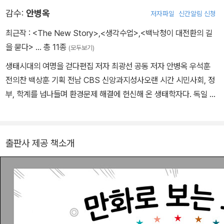
게 소개하고픈 마음을 품었다. 옮긴 책으로 『과학의 놀라운 신비』 『사
감수:
안병옥
저자파일
신간알림 신청
라진 여성 과학자들』 『은밀하고 위대한 식물의 감각법』 『수상한 나무
들이 보낸 편지』 『인생은 어떻게 이야기가 되는가』 등이 있으며, 저서
최근작 :
<The New Story>
,
<생각수업>
,
<백낙청이 대전환의 길
로 『이 약 먹어도 될까요』가 있다. 작은 병원에서 약사로 일하며 틈틈
을 묻다>
… 총 11종
(모두보기)
이 번역하고 글을 쓴다.
생태시대의 여명을 걷다편집 저자 최광선 공동 저자 안병옥 우석훈
전의찬 백상훈 기획 전남 CBS 신앙과지성사오랜 시간 시민사회, 정
부, 학계를 넘나들며 환경문제 해결에 헌신해 온 생태학자다. 독일 에
센대학교에서 박사학위를 취득했으며, 환경운동연합 사무총장, 환경
부 차관, 국가기후환경회의 운영위원장, 한국환경공단 이사장 등을
역임했다. 현재 서울대학교 지구환경과학부 특임교수로 재직 중이며,
출판사 제공 책소개
환경교육센터 이사장으로서 생태 전환 교육 확산에 힘쓰고 있다. 주
요 저서 및 역서로는 『어느 지구주의자의 시선』, 『우리는 지구를 지키
는 사람입니다』, 『코펜하겐에서 칸쿤까지』 등이 있다.