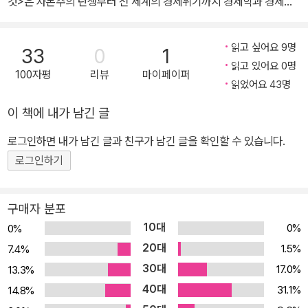
것>은 자본주의 탄생부터 전 세계의 경제위기까지 경제학과 경제사
상의 흐름을 한 권으로 빠르고 재미있게 정리한 책이다. <만화로 보
는 지상 최대의 철학 쑈>는 미국도서관협회 선정 최고의 그래픽노블
읽고 싶어요 9명
33
0
1
로 그동안 딱딱한 교실에만 갇혀 있던 철학을 우리 삶 곁으로 끌어내
읽고 있어요 0명
100자평
리뷰
마이페이퍼
려 친숙하고 재미있게 다가갈 수 있도록 도와준다. <만화로 보는 하
읽었어요 43명
워드 진의 미국사>에서는 미국이 아메리카 원주민들을 몰아내고 아
이 책에 내가 남긴 글
메리카 대륙을 정복한 초기 역사에서부터 2001년 9.11 테러가 일어
나기까지, 조용하고 은밀하게 진행되어 온 미국의 침략 역사를 낱낱
로그인하면 내가 남긴 글과 친구가 남긴 글을 확인할 수 있습니다.
이 파헤쳐 보여 준다. <만화로 보는 기후변화의 거의 모든 것>은 지
로그인하기
구온난화, 이상기후, 생태계 변화 등 인간생존과 지구환경을 위협하
는 기후문제에 관한 폭넓은 이야기를 들려준다. 마지막으로 <만화로
구매자 분포
보는 마르크스의 자본론>은 경제학이나 마르크스에 대해 전혀 모르
10대
0%
0%
는 사람들도 방대한 분량의 <자본론>을 이해할 수 있도록 200쪽이
20대
1.5%
7.4%
조금 넘는 분량의 만화로 설명해 냈다. 단지 쉽게 풀어 쓴 것만 아니라
30대
17.0%
13.3%
다양하고 재치 있는 현실의 예시들로 설명을 곁들임으로써 이해를 돕
40대
는다.
31.1%
14.8%