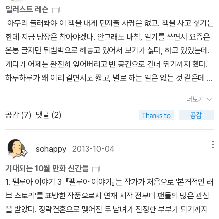
일러스트 레슨
아무리 둘러봐야 이 책을 내게 던져줄 사람은 없고. 책을 사고 싶기는
한데 지금 당장은 참아야겠다. 안그래도 마침, 일기를 쓰면서 요즘은
온통 글자만 뒤범벅으로 해놓고 있어서 보기가 싫다, 하고 있었는데.
게다가 어제는 완전히 잊어버리고 빈 공간으로 건너 뛰기까지 했다.
하루하루가 왜 이리 길면서도 짧고, 별로 하는 일은 없는 것 같은데 시
간이 휙 지나고 나면 피곤에 쩔어 열두시가 되기 전에 잠들어버리고
더보기
있다. 하긴 아침에 일찍 일어나는 건 습관처럼 놓치지 않고 있으니 그
공감 (
7
)
댓글 (2)
나마 다행인거다. 일러스트책을 사게 되면 그처럼 습관적으로 날마다
끄적대며 그려대야 하는데.지난 휴가때 일주일동안 지내면서 조카녀
석이 그린 그림을 봤는데 내가 볼 땐 전문가 수준이다. 색감을 입히는
sohappy
2013-10-04
메뉴
것도 엄청난 감각이고, 컴퓨터만이 아니라 연필로 그린 디자인 그림
기대되는 10월 만화 신간들
도 묘하게 시선을 끈다. 그녀석이 알려준 일러스트 사이트에도 한번
1. 펠루아 이야기 3 『펠루아 이야기』는 작가가 처음으로 '본격적인 러
가봐야겠어. 또 다른 조카녀석은 누군가 그림을 사겠다고 협상단계까
브 스토리'를 표방한 작품으로서 연재 시작 전부터 팬들의 많은 관심
지 갔다가 막판에 취소했다던데. 정말 남다른 포스다. 거기에 그림 올
을 받았다. 정략결혼으로 맺어진 두 남녀가 진정한 부부가 되기까지
리는 애들 중에는 수십억을 버는...수십억맞나? 가디언즈인지 호빗인