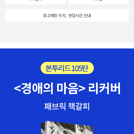
보다 훨씬 큰 판형으로 깔끔한 종이질이 참 마음에 든다. 빠른 속도로
가 시작될 조짐이 보인다. 어제는 맛살과 양배추, 파프리카를 볶아 밑
완결까지 무사히 잘 나와주길. 3. 그 외 기대되는 10월 만화 신간
반찬을 만들었는데, 맛살도 몸에 안좋은거라며 먹는게 안좋댄다. 지
중고매장 위치, 영업시간 안내
들 <한 살이라도 어릴 때><후타가시라> 1<술 한잔 인생 한입> 10
가 먹는 햄보다야 낫겠지. 아무튼 이것저것 따지고보면 도대체 뭘 먹
<에어리어의 기사> 34<여친만!> 10 <서점숲의 아카리> 12<
어? 라는 생각을 하지 않을수가 없다. 농약도 안뿌리는 손바닥만한
경계의 린네> 10 <황혼소녀 암네지아> 8<하이큐!!> 4<꿈을 먹는
앞마당에서 나는 풀때기를 먹어야할까? 날이 쌀쌀해지면서 그나마
메리> 10 <주문배달의 왕자님> 2 <겁쟁이 페달> 28<매일 나
마당에 올라오던 잡초마저 다 죽어가고 있는데 뭘....배신의 식탁,은
비> 1<별을 쫒는 아이> 3 <마조앤새디> 3<죠죠의 기묘한 모험
언제쯤 도착하려나. 저걸 읽으면 그나마 없는 먹거리가 더 줄어들지
> 19,20,21 <사상 최강의 제자 켄이치> 51<암살교실> 5<가
않을까 걱정이지만. 아침에 문득. 오키나와 역사 기행을 하고
마란> 11<코드 브레이커> 16 <요괴전문 의사선생님> 13 <노
싶어, 라는 생각을 했는데. 완결이 빨리 되기를 기다리는 유리가면은
라가미> 7<원샷! 그녀들의 포근당> 5<우리는 모두 죽었다> 2 <은
도무지 소식이 없고 줄창 원피스와 코난만 나와주시는구나. 어쩌다
빛 숟가락> 4 <러브하우스> 8<재난은 날 너무 좋아해> 2<러브
가 학교 이야기가 나왔을까? 산행을 하면서 이런저런 이야기를 하다
스테이지> 2<어게인> 7<로젠 메이든> 2장 3 <니세코이 우리
가 상속자들 이야기가 나왔고. 아, 상속자들이 꽃보다남자와 학교를
는 위장연애중> 4<엠마> 6<하나군과 사랑하는 나> 6 <강철의 신
뒤섞은 거 아니냐는 말에 '학교'를 은근슬쩍 끼워넣으면 안되는거 아
사> 5<그래도 사랑을 할거야> <이런 영웅은 싫어> 7<노블레스
니냐면서 이야기가 나온거다. 학교에서의 왕따나 폭력이라는 것은.제
> 시즌 5<내 이야기!!> 3<연모> 8<유유백서> 완전판 5 <아
국고,가 유명세를 타고 있기는 하지만. 세상에는 그렇게 싸가지없는
마츠키> 14<어둠의 고동> 22<피스> 10<어차피 이제 도망갈 수 없
녀석들과 우리의 예상을 뒤엎는 착한 애들도 많은 법. 하루 십