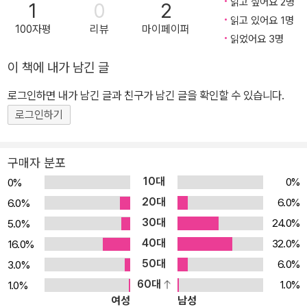
읽고 싶어요 2명
1
0
2
대한 경제학 고전들과 최근 경제학 책까지 섭렵한다. 자유시장 이론
읽고 있어요 1명
100자평
리뷰
마이페이퍼
부터 자본주의와 사회주의, 뉴딜정책, 월가의 금융시장까지 자본주의
읽었어요 3명
가 세계 역사에 어떤 영향을 미쳤는지를 독자와 함께 추적하면서 자
이 책에 내가 남긴 글
연스레 독자가 세상에 대한 좀더 넓은 이해를 갖도록 해준다. <만화
로 보는 지상 최대의 철학 쑈> 미국도서관협회 선정 최고의 그래픽노
로그인하면 내가 남긴 글과 친구가 남긴 글을 확인할 수 있습니다.
블. 그동안 딱딱한 교실에만 갇혀 있던 철학을 우리 삶 곁으로 끌어내
로그인하기
려 친숙하고 재미있게 다가갈 수 있도록 도와준다. 고대의 소크라테
스부터 현대의 데리다까지, 역사상 최고의 지성들의 삶과 사유를 한
구매자 분포
눈에 알기 쉽도록 재치 넘치는 입담과 익살스러운 그림으로 정리한
10대
0%
0%
다. 무겁고 고리타분할 거라 생각했던 철학자들의 이야기를 현대적인
20대
6.0%
6.0%
언어와 기법으로 책 한 권에 알차게 풀어냈다. <만화로 보는 하워드
30대
24.0%
5.0%
진의 미국사> 미국이 아메리카 원주민들을 몰아내고 아메리카 대륙
40대
을 정복한 초기 역사에서부터 2001년 9.11 테러가 일어나기까지, 조
32.0%
16.0%
용하고 은밀하게 진행되어 온 미국의 침략 역사를 낱낱이 파헤쳐 보
50대
6.0%
3.0%
여 준다. 이 책을 읽다 보면 미국이 어떻게 세계를 이끄는 초강대국이
60대
1.0%
1.0%
여성
남성
되었고, 왜 다른 나라들의 증오의 대상이 되었는지 자연스레 이해할