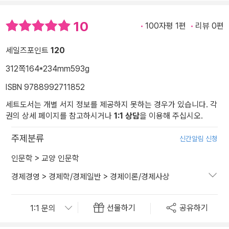
10
100자평 1편
리뷰 0편
세일즈포인트
120
312쪽
164*234mm
593g
ISBN 9788992711852
세트도서는 개별 서지 정보를 제공하지 못하는 경우가 있습니다. 각
권의 상세 페이지를 참고하시거나
1:1 상담
을 이용해 주십시오.
주제분류
신간알림 신청
인문학
>
교양 인문학
경제경영
>
경제학/경제일반
>
경제이론/경제사상
선물하기
공유하기