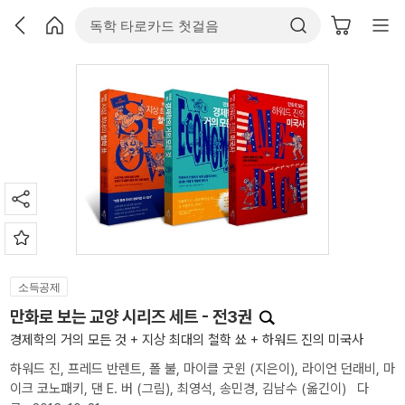
소득공제
만화로 보는 교양 시리즈 세트 - 전3권
경제학의 거의 모든 것 + 지상 최대의 철학 쑈 + 하워드 진의 미국사
하워드 진
,
프레드 반렌트
,
폴 불
,
마이클 굿윈
(지은이),
라이언 던래비
,
마
이크 코노패키
,
댄 E. 버
(그림),
최영석
,
송민경
,
김남수
(옮긴이)
다