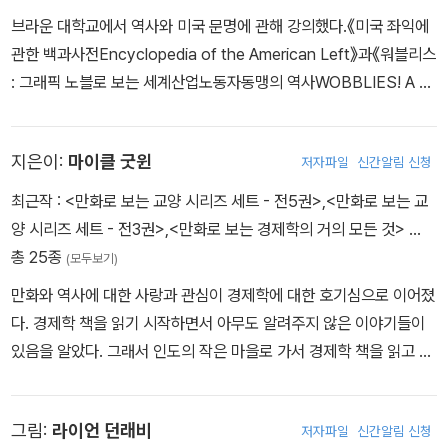
Comics’를 설립하여 논픽션 만화책들을 출간하였는데, 그중 『만화
《엠마(Emma)》 등의 희곡 3편을 남겼다. 그는 토머스 머튼 상, 유진
브라운 대학교에서 역사와 미국 문명에 관해 강의했다.《미국 좌익에
로 보는 지상 최대의 철학 쑈』가 가장 많은 인기를 끌었다. 이 작품은
V. 데브스 상, 업턴 싱클레어 상, 래넌 문학상 등을 수상했다.
관한 백과사전Encyclopedia of the American Left》과《워블리스
2007년 미국도서관협회 ‘십 대를 위한 최고의 그래픽노블’로 선정되
: 그래픽 노블로 보는 세계산업노동자동맹의 역사WOBBLIES! A Gr
었고, 미국 만화계의 권위 있는 재단에서 주는 제릭 상을 받기도 했으
aphic History of the Industrial Workers of the World》 등 35
며 이그나츠 상의 후보로 오르는 등 평단의 인정과 대중의 사랑을 동
여 권의 책을 저술하거나 편집했다.
시에 받았다. 현재 뉴욕의 뮤지엄 오브 코믹 앤드 카툰 아트(MoCC
지은이:
마이클 굿윈
저자파일
신간알림 신청
A)의 이사로 재직 중이며, 마블코믹스를 비롯해 꾸준히 여러 만화들
최근작 :
<만화로 보는 교양 시리즈 세트 - 전5권>
,
<만화로 보는 교
의 작업을 계속하고 있다.
양 시리즈 세트 - 전3권>
,
<만화로 보는 경제학의 거의 모든 것>
…
총 25종
(모두보기)
만화와 역사에 대한 사랑과 관심이 경제학에 대한 호기심으로 이어졌
다. 경제학 책을 읽기 시작하면서 아무도 알려주지 않은 이야기들이
있음을 알았다. 그래서 인도의 작은 마을로 가서 경제학 책을 읽고 또
읽고 연구해서 이 책을 썼다. 중국과 인도에서 수년을 보냈고, 그동안
중국, 코미디 작법, 사진, 예술품거래, 의학에 대한 글을 썼다. 많은 작
그림:
라이언 던래비
저자파일
신간알림 신청
가들처럼 뉴욕에서 두 고양이와 함께 살고 있다.