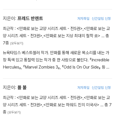
였다. 제2차 세계대전에 폭격수로 참전하였는데 이때, 전쟁에 환멸을
느끼고 반전주의자가 되었다. 27세에 뉴욕 대학교에 입학하였고, 이
지은이:
프레드 반렌트
저자파일
신간알림 신청
후 컬럼비아 대학교에서 역사학 박사학위를 받았다. 1956년 흑인들
만 다니는 학교인 스펠만 대학교의 역사학 교수가 되었고, 학생들과
최근작 :
<만화로 보는 교양 시리즈 세트 - 전5권>
,
<만화로 보는 교
함께 흑인차별에 항거하는 민권 운동을 벌였다. 1964년 보스턴 대학
양 시리즈 세트 - 전3권>
,
<만화로 보는 지상 최대의 철학 쑈>
… 총
교로 자리를 옮겨 베트남 반전 운동의 선두에 섰으며, 1988년까지
7종
(모두보기)
보스턴 대학교 정치학 교수로 재직했다. 반전·평화·인권 운동에 평생
뉴욕타임스 베스트셀러 작가. 만화를 통해 새로운 목소리를 내는 가
을 바친 실천적·진보적 지식인이었던 그는 노암 촘스키(Avram Noa
장 특색 있고 통찰력 있는 작가 중 한 사람으로 불린다. 『Incredible
m Chomsky)와 더불어 ‘미국 현대사의 양심’이라 일컬어졌다. 대표
Hercules』, 『Marvel Zombies 3』, 『Odd Is On Our Side』 등 여
적 저서는 민중의 시각에서 미국의 역사를 관찰한 《미국 민중사(A P
러 베스트셀러 만화의 글을 썼고, 그의 작품 중 『Cowboys & Alien
eople’s History of the United States)》로, 이 책은 1980년 출
s』는 대니얼 크레이그와 해리슨 포드 주연으로 영화화되었다. 2008
간 당시 4,000부가 발행되었으나 2009년 말까지 200만 부가 팔려
지은이:
폴 불
저자파일
신간알림 신청
년 대중문화 잡지 『위저드(Wizard)』에서 ‘브레이크아웃 탤런트’ 상
나가며 베스트셀러가 되었다. 그 밖에 미국의 폭력과 법의 계급성을
작가 부문에 선정되었고, 만화 전문 웹사이트 ‘Comics should be g
최근작 :
<만화로 보는 교양 시리즈 세트 - 전5권>
,
<만화로 보는 교
폭로한 《오만한 제국(Declarations of Independence)》, 자전적
ood’에서 ‘만화를 사랑해야 할 365가지 이유’ 중 하나로 그를 선정
양 시리즈 세트 - 전3권>
,
<만화로 보는 하워드 진의 미국사>
… 총 7
저서인 《달리는 기차 위에 중립은 없다(You Can’t Be Neutral on
하기도 했다. 화가 라이언 던래비와 함께 소규모 출판사 ‘Evil Twin
종
a Moving Train)》 등과 《마르크스 뉴욕에 가다(Marx in Soho)》,
(모두보기)