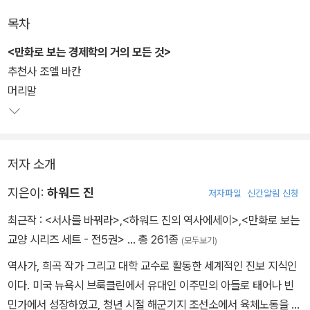
도록 도와준다.
목차
마지막으로 <만화로 보는 하워드 진의 미국사>에서는 미국이 아메리
<만화로 보는 경제학의 거의 모든 것>
카 원주민들을 몰아내고 아메리카 대륙을 정복한 초기 역사에서부터
추천사 조엘 바칸
2001년 9.11 테러가 일어나기까지, 조용하고 은밀하게 진행되어 온
머리말
미국의 침략 역사를 낱낱이 파헤쳐 보여 준다. 이 책을 읽다 보면 미국
이 어떻게 세계를 이끄는 초강대국이 되었고, 왜 다른 나라들의 증오
의 대상이 되었는지 자연스레 이해할 수 있다.
저자 소개
지은이:
하워드 진
저자파일
신간알림 신청
최근작 :
<서사를 바꿔라>
,
<하워드 진의 역사에세이>
,
<만화로 보는
교양 시리즈 세트 - 전5권>
… 총 261종
(모두보기)
역사가, 희곡 작가 그리고 대학 교수로 활동한 세계적인 진보 지식인
이다. 미국 뉴욕시 브룩클린에서 유대인 이주민의 아들로 태어나 빈
민가에서 성장하였고, 청년 시절 해군기지 조선소에서 육체노동을 하