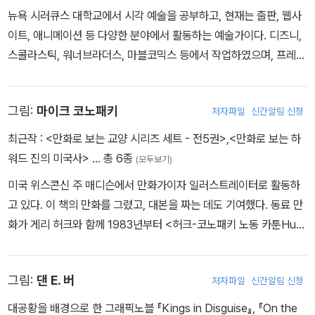
뉴욕 시러큐스 대학교에서 시각 예술을 공부하고, 현재는 출판, 웹사
이트, 애니메이션 등 다양한 분야에서 활동하는 예술가이다. 디즈니,
스콜라스틱, 워너브라더스, 마블코믹스 등에서 작업하였으며, 프레드
반렌트와 함께 창설한 출판사에서 수석 아티스트로 일하고 있다. 20
09년에는 뉴욕의 뮤지엄 오브 코믹 앤드 카툰 아트에서 단독 작품전
그림:
마이크 코노패키
저자파일
신간알림 신청
을 열기도 했다. 그림을 그린 책으로는 『Comic Book History of C
omics』, 『MODOK: Reign Delay』, 『Wolverine: Savage』, 『To
최근작 :
<만화로 보는 교양 시리즈 세트 - 전5권>
,
<만화로 보는 하
mmy Atomic』, 『Diarrhea Dog』 등이 있다.
워드 진의 미국사>
… 총 6종
(모두보기)
미국 위스콘신 주 매디슨에서 만화가이자 일러스트레이터로 활동하
고 있다. 이 책의 만화를 그렸고, 대본을 짜는 데도 기여했다. 동료 만
화가 게리 허크와 함께 1983년부터 <허크-코노패키 노동 카툰Huc
k/Konopacki Labor Cartoons>을 게재하고 있다. 그의 만화는
홈페이지 “http://www.solidarity.com/hkcartoons/”에서 볼 수
그림:
댄 E. 버
저자파일
신간알림 신청
있다.
대공황을 배경으로 한 그래픽노블 『Kings in Disguise』, 『On the