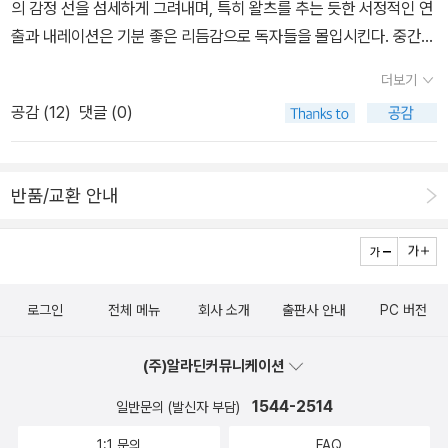
의 감정 선을 섬세하게 그려내며, 특히 왈츠를 추는 듯한 서정적인 연
지 아무튼 영화로 만들어진 일러스트 그림을 그린 애도 있는데... 많이
출과 내레이션은 기분 좋은 리듬감으로 독자들을 몰입시킨다. 중간
벌었겠지? 근데 어쩌다 나는 이야기를 돈,으로 흘리고 있는걸까. 애
중간 적절한 개그센스를 발휘해 웃음 포인트까지 잡아내는 작품.
작
니메이션을 보지 않아서 이 책의 번역을 놓고 말이 많다는 것을 실감
더보기
가님 작품 중 '소녀왕' 이후로 제일 재미있게 보고 있다. 정략결혼이란
하지 못하겠다. 슬램덩크처럼 아예 우리식 이름이라서 정식번역본에
공감 (
12
)
댓글 (0)
흔한 소재를 이쁜 그림체와 작가님 특유의 잔잔하고 섬세한 스토리로
도 그 이름을 그대로 쓴다는 차원도 아니고. 익숙한 것들에 대한 애정
재미있게 풀어나가고 있는데, 본격적인 러브스토리를 그리겠다고 선
이 이해안되는 것은 아니지만 그렇다고 우리말 맞춤법 규정에 맞춰
포하신 작품인만큼 꽉꽉 닫힌 해피엔딩으로 마무리 되길 바란
번역을 한 것을 바꾸라고 할수는 없는 거 아닐까.간혹 일본식 표현이
반품/교환 안내
다. 2. 엠마 5,6 (개정판) 19세기 런던, 무역상 존스가의 장
나 일본어법을 그대로 옮겨놓은 번역서를 읽었을때의 짜증보다는 덜
남 윌리엄은 어느 날 자신의 어린 시절 은사였던 초로의 가정교사 켈
하지 않을까 싶은데. 아무튼. 관심이 가다말다하고있다. 요즘 날마
리 부인 댁을 방문하고, 그곳에서 아름다운 메이드 엠마를 만나게 된
다 하는 고민은 오늘의 반찬. 사실 할 수 있는 요리도 별로 없는데다가
다. 첫눈에 사랑에 빠진 윌리엄은 그 후로 그녀가 살고 있는 리틀 메릴
고기(육고기 바닷고기 다 통틀어) 손질은 전혀 하지 못하고 어머니는
로그인
전체 메뉴
회사 소개
출판사 안내
PC 버전
본에 자주 드나들게 되고, 엠마 역시 성실한 윌리엄의 성품에 점점 끌
아예 육고기를 입에 대지도 않으시니 별다른 고민을 할수도 없다. 내
리게 되는데… 꾸준한 속도로 잘 나와주고 있는 '엠마' 개정판. 작가님
가 좋아하는 양파와 마늘마저 싫어해서 채소볶음을 할 때도 양파는
(주)알라딘커뮤니케이션
의 '신부이야기'를 읽은 후, 그 섬세하고 예술 같은 그림체에 홀딱 반
빼놔야 한다. 그러니 도대체 뭘 할 수 있겠는가? 하다못해 오징어채
해서 전작인 '엠마'를 구하려고 했는데 이미 절판이 되어서 구할 수가
1544-2514
일반문의 (발신자 부담)
볶음도 이가 약해서 씹지를 못하니 그것도 빼고. 한달동안 꾸역꾸역
없었다. 그런데 타이밍 좋게 개정판이 나와서 얼마나 기뻤는지! 구판
뭔가 새로운 것을 시도해보기는 하지만 이제 서서히 반찬의 되돌이표
1:1 문의
FAQ