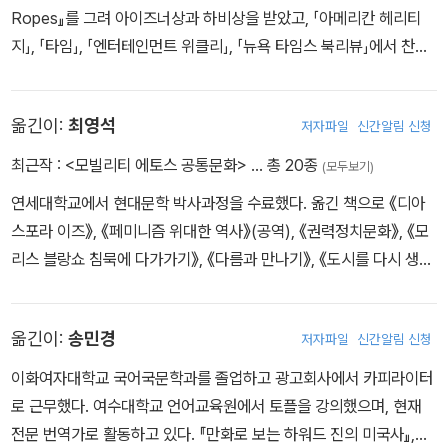
Ropes』를 그려 아이즈너상과 하비상을 받았고, 「아메리칸 헤리티
지」, 「타임」, 「엔터테인먼트 위클리」, 「뉴욕 타임스 북리뷰」에서 찬사
를 받았다. 현재 신문과 잡지, 어린이책, 광고, 제품디자인 등 다양한
분야에서 활동하고 있다.
옮긴이:
최영석
저자파일
신간알림 신청
최근작 :
<모빌리티 에토스 공통문화>
… 총 20종
(모두보기)
연세대학교에서 현대문학 박사과정을 수료했다. 옮긴 책으로 《디아
스포라 이즈》, 《페미니즘 위대한 역사》(공역), 《권력정치문화》, 《모
리스 블랑쇼 침묵에 다가가기》, 《다름과 만나기》, 《도시를 다시 생각
한다》, 《모빌리티 정의》, 《틈새시간》, 《온더 무브》, 《안토니오 그람
시 비범한 헤게모니》 등이 있다.
옮긴이:
송민경
저자파일
신간알림 신청
이화여자대학교 국어국문학과를 졸업하고 광고회사에서 카피라이터
로 근무했다. 여수대학교 언어교육원에서 토플을 강의했으며, 현재
전문 번역가로 활동하고 있다. 『만화로 보는 하워드 진의 미국사』,