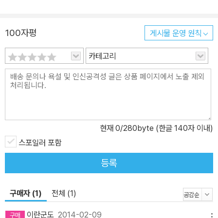
수 있다. 하워드 진은 인류의 잔인한 행위들에 초점을 맞추어 역사를
바라보기보다는 다른 역사 읽기를 해야 한다고 강조한다. 이렇게 역
100자평
게시물 운영 원칙
사를 바라보면 "전쟁과 더불어 전쟁에 대한 저항을, 불의와 더불어 불
의에 맞선 반란을, 이기심과 더불어 자기희생을, 폭정 앞에서의 침묵
카테고리
과 더불어 도전을, 무정함과 더불어 연민을 발견할 수 있다."고 이야
기하면서 말이다.
현재
0
/280byte (한글 140자 이내)
스포일러 포함
등록
구매자 (1)
전체 (1)
이란군도
2014-02-09
메뉴