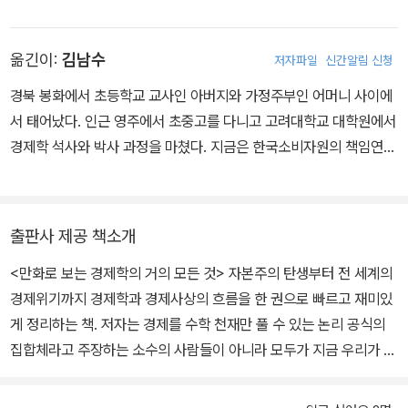
『테라 마드레』, 『왜, 건물은 지진에 무너지지 않을까』 등을 우리말로
옮겼다.
옮긴이:
김남수
저자파일
신간알림 신청
경북 봉화에서 초등학교 교사인 아버지와 가정주부인 어머니 사이에
서 태어났다. 인근 영주에서 초중고를 다니고 고려대학교 대학원에서
경제학 석사와 박사 과정을 마쳤다. 지금은 한국소비자원의 책임연구
원이자 대학에서 경제학원론과 법경제학, 경제학사를 가르치고 있다.
좌우명이자 가훈은 눈앞의 이익을 보면 의리를 먼저 생각한다는 견리
사의(見利思義)다. 항상 이러한 자세로 살아가려 노력하고 있다.
출판사 제공 책소개
<만화로 보는 경제학의 거의 모든 것> 자본주의 탄생부터 전 세계의
경제위기까지 경제학과 경제사상의 흐름을 한 권으로 빠르고 재미있
게 정리하는 책. 저자는 경제를 수학 천재만 풀 수 있는 논리 공식의
집합체라고 주장하는 소수의 사람들이 아니라 모두가 지금 우리가 어
디에 있는지 알아야 한다고 말한다. 그리고 그 답을 찾기 위해 애덤 스
미스의 『국부론』부터 마르크스의 『자본론』, 케인스의 경제학까지 위