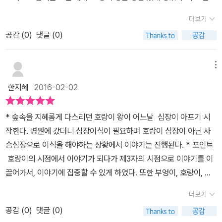
리 어린이 친구들에게 권하고 싶은 책이다.
말 할 뻔했다. <호랑이 심장>속의 호랑이는 약한 동물들을 사냥하
지만 여전히 '나는 나'입니다. 머리 모양이 달라졌다고, 이가 빠졌다고
더보기
는 사나운 존재가 아닌 동물친구들이 존경하는, 지혜로운 왕님이다.
해서 내가 아닌 것은 아니죠. 내가 어떤 모습이든, 무엇이 달라졌든 간
공감 (
0
)
댓글 (0)
그런데 어느 날밤 가슴이 조여드는 기분에 부엉이 의사를 찾아갔는데
에 우리는 모두 귀한 존재입니다. 그러니 걱정말고 용기를 가져보세
심장이식 수술을 해야 한단다. 그것도 딱 하나 남아있는 사슴심장으
요. <<호랑이 심장>>은 이렇게 사슴 심장을 갖게 된 호랑이를 통해
로 말이다. 자존심 때문에 며칠을 고민하다가 사슴의 심장을 달고 살
자존감을 높여주고 용기를 주는 그림책입니다. 우리는 모두가 어떤
메뉴
기로 하고 이식수술을 했지만 호랑이는 우울하기만하다. 그리고 또
모습이든, 무엇이 달라졌든 그래도 귀한 존재라는 것을 꼭 기억하게
한지혜
2016-02-02
며칠 후 커다란 바위를 큰 곰으로 착각할 정도로 겁이 많아진 자신의
될 거 같아요. 세상의 모든 아이들이 이 그림책을 통해 용기와 자존감
모습이 부끄러워져 죽기로 결심하고 폭포로 간다. 그때 부엉이 의사
을 갖고 자라길 바래봅니다. (이미지출처: '호랑이 심장' 본문에서 발
* 숲속을 지혜롭게 다스리던 호랑이 왕이 어느날 심장이 아프기 시
가 나타나고 호랑이는 죽으려는 이유를 털어놓는다. [“그러지 마세
췌)
작한다. 병원에 갔더니 심장이식이 필요하며 호랑이 심장이 아닌 사
요. 호랑이 왕님이 사슴 심장을 갖고 있지만 저는 여전히 왕으로 생각
슴심장으로 이식을 해야하는 상황에서 이야기는 진행된다. * 포인트
하고 있습니다.”][그때 나무 뒤에서 토끼가 깡충 튀어나오며 말했습
호랑이의 시점에서 이야기가 되다가 제3자의 시점으로 이야기를 이
니다.“호랑이 왕님. 지난번에 멧돼지가 저를 괴롭힐 때 도와주셨잖아
끌어가서, 이야기에 집중할 수 있게 하였다. 또한 부엉이, 호랑이, 토
요. 그렇게 우리를 지켜 주시면 되죠. 우리는 늘 호랑이님을 왕으로 생
끼가 나와 대화체로 구성이 되어 아이와 역할극을 통한 놀이로 활용
각하고 있습니다. 호랑이 심장이든 사슴 심장이든 상관없어요.”]다음
더보기
이 가능하다. 아이들이 좋아하는 호랑이의 이야기며, 그림책의 특징
날 바위 위에 올라서있는 호랑이를 향해 소 위에 앉아있는 토끼는 양
공감 (
0
)
댓글 (0)
을 살려, 호랑이의 기분 변화에 따라 그림이 적절하게 표현이 되어 있
앞다리로 하트를 그리고 다른 동물친구들도 존경의 눈빛으로 바라보