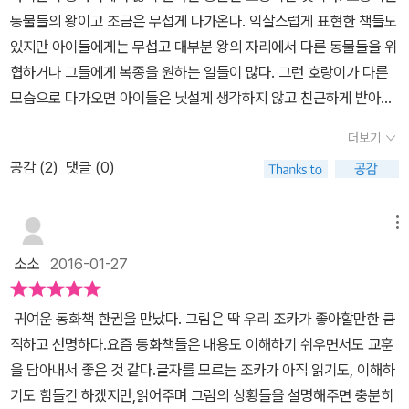
동물들의 왕이고 조금은 무섭게 다가온다. 익살스럽게 표현한 책들도
있지만 아이들에게는 무섭고 대부분 왕의 자리에서 다른 동물들을 위
협하거나 그들에게 복종을 원하는 일들이 많다. 그런 호랑이가 다른
모습으로 다가오면 아이들은 닟설게 생각하지 않고 친근하게 받아들
인다. 어쩌면 겉모습만 보고 호링이를 판단하고 있는지도 모른다. 책
더보기
속에 나오는 호랑이를 통해 우리들이 바라보아야 하는 것이 무엇인지
공감 (
2
)
댓글 (0)
생각해보게 된다. 표지에 보이는 호랑이는 슬퍼보인다. 호랑이가 보
이지만 그림자는 사슴의 모습이다. 호랑이의 그림자가 사슴의 모습을
하고 있으니 궁금하다. 눈을 보니 슬퍼보인다. 동물들의 왕처럼 위엄
메뉴
이 있어 보이는 것이 아니라 어딘지 모르게 애처로워 보여 토닥여주
소소
2016-01-27
고 싶은 호링이다. 깊은 숲 속에 사는 호랑이는 지혜로워서 다른 동물
들의 존경을 받고 있다. 다른 동물들의 목숨을 위협하며 살아가는 일
귀여운 동화책 한권을 만났다. 그림은 딱 우리 조카가 좋아할만한 큼
방적인 관계가 아니라 다른 동물들과 더불어 살아가며 인자한 표정을
직하고 선명하다.요즘 동화책들은 내용도 이해하기 쉬우면서도 교훈
하고있는 호랑이를 만날수 있다. 그런 호랑이에게 일이 생긴다. 가슴
을 담아내서 좋은 것 같다.글자를 모르는 조카가 아직 읽기도, 이해하
이 조여드는 듯한 느낌을 받고 부엉이를 찾아간다. 진료를 한 부엉이
기도 힘들긴 하겠지만,읽어주며 그림의 상황들을 설명해주면 충분히
는 호랑이에게 심장에 문제가 생겼다며 빨리 이식을 받아야한다고 말