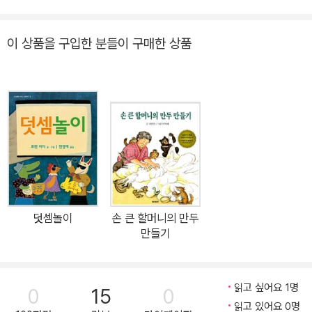
갖게 된 호랑이. 그날부터 커다란 바위에도 무서워하고 걱정도 많아
졌어요. 과연 호랑이는 전처럼 살 수 있을까요? 계속해서 숲 속의 왕
이 상품을 구입한 분들이 구매한 상품
으로, 존경받을 수 있을까요? 깊은 숲 속에 호랑이 왕이 있었습니다.
동물들은 모두 숲 속을 지혜롭게 다스리는 호랑이를 존경했죠. 그러
던 어느 날, 호랑이는 심장이 조여드는 느낌을 받았습니다. 호랑이는
밤늦게 조용히 부엉이 의사를 찾아갔습니다. 진찰을 한 부엉이 의사
는 호랑이 심장에 문제가 있다고 말합니다. 지금 당장 심장이식을 해
야 한다며, 그렇지 않으면 목숨을 잃을 수도 있다고 말합니다. 호랑이
는 그럼 당장 수술을 하라고 하지만 부엉이는 순간 망설입니다. “문제
가 하나 있습니다. 이식수술을 할 수 있는 호랑이 심장이 없습니다. 그
러나 호랑이 왕님이 살 수 있는 방법이 하나 있습니다.” 수술을 할 호
덧셈놀이
손 큰 할머니의 만두
랑이 심장은 없지만 살 방법은 있다는데 무엇을 마다하겠습니까? 호
만들기
랑이는 무엇이냐고 물어봤죠. 그러자 부엉이가 말합니다. “지금 우리
병원엔 사슴 심장이 하나 있습니다. 호랑이 왕님의 생명을 이어 가기
위해선 사슴의 심장이라도 이식을 해야 합니다.” 숲 속의 왕인 호랑이
읽고 싶어요 1명
0
15
0
보고 사슴 심장을 달고 살라니요! 말도 안 되는 소리입니다. 호랑이의
읽고 있어요 0명