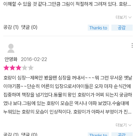
이해할 수 있을 것 같다.​그만큼 그림이 적절하게 그려져 있다. 호랑이
한다. 이식할 수 있는 호랑이 심장은 단 하나뿐이다. 호랑이 왕을 키워
의 변화무쌍 표졍이 재미있기도 하다.​ 산 중의 왕인 호랑이의 지배 아
준 스승 촌장 호랑이가 이미 예약을 해놓은 상태라 호랑이에게는 기
더보기
래 평화로운 어느 산속의 이야기이다. 어느날, 호랑이는 심장에 아픔
회가 없다. 살아남기 위한 방법은 한 가지 뿐이다. 하지만 호랑이의 자
공감 (
1
)
댓글 (0)
을 느끼고 부엉이 의사를 찾아간다.그리고 뜻밖의 이야기를 듣게 된
존심이 때문에 쉽게 결정하지 못한다. 심장을 이식받아야만 살아남을
다. 심장 이식 수술을 받아야한다고.그렇지 않으면 죽을 수 있다는 진
수 있다고 하지만 호랑이의 심장이 아닌 사슴의 심장을 이식받아야
단이 내려진다. 하지만. 문제는 호랑이에게 이식할 호랑이 심장이 없
메뉴
하는 것을 쉽게 받아들일수 없다. 호랑이가 사슴의 심장을 이식받았
다는 것!하나 있는 호랑이 심장은 그의 스승에게 이식하기로 예약이
다고 해서 호랑이가 아닌 것은 아니지만 호랑이는 그것을 받아들이는
안영화
2016-02-22
되어 있는 상황이었다.이식은 해야하고 심장은 없고. 이에 부엉이 박
것이 힘들다. 놀라는 일도 많고 토끼를 괴롭히는 멧돼지를 보며 화를
사는 제안을 한다.현재 있는 사슴 심장을 이식하자고.​ 이에 호랑이는
낸다. 이제는 약자고 먼저 눈에 들어오는 것이다. 이전과 달라진 자신
호랑이 심장--제목만 봤을땐 심장을 꺼내서~~~뭐 그런 무서운 옛날
당황한다.​산중의 왕, 용맹스러운 자신의 심장에 사슴의 심장이라니?!
의 모습을 견디기 힘든 호랑이. 호랑이가 가졌던 용맹스러움이 사라
이야기쯤~~단순히 어른의 입장으로서아이들은 오자 마자 순식간에
이게 있을 수 있는 일이란 말인가. 일단 병원을 나와 고민에 빠진 호랑
진것 같아 이제는 자신의 모습을 잃었다고 생각한다. 겉모습은 호랑
집중하며 책장을 넘기었다.동물의 왕인 호랑이가 어찌 되는지 궁금하
이. 몇일을 고민 끝에 호랑이는 사슴 심장이라도 이식 받기로 결정한
이지만 사슴의 심장을 가진 자신이 이제는 호랑이가 아니라는 생각을
였나 보다.그림에 있는 호랑이 모습은 역시나 아파 보였다.수술대에
다.사슴의 심장을 이식 받는 것보다 죽음이 더 무서웠던 것이다.​​자신
한다. 이런 호랑이가 마지막으로 선택하게 되는 것은 무엇일까. 이전
누워있는 호랑의 모습이 인상적이다. 호랑이가 아파서 부엉이가 진찰
이 사슴의 심장을 이식 받았다는 사실을 비밀로 해달라고 한뒤, 수술
과 달라진 자신의 모습을 받아들이기 힘들고 이제는 호랑이라는 것마
해본 심장을 이식해야 살수 있는데 병원에 있는 심장이 마침 사슴꺼
을 받는 호랑이.​과연, 호랑이에겐 사슴 심장을 이식받은 후 어떤 일들
더보기
저 부정한다. 동물들이 호랑이를 존경한 것은 단순히 겉모습때문만은
밖에 없는것이다.자존심을 구기고 비밀을 약속하고 사슴 심장으로 이
이 벌어질까?​짧고 깜찍한 내용이지만, 이 동화에 담긴 교훈은 컸다.
아니다. 그것을 알지 못했던 호랑이. 이처럼 우리들은 무언가 잃게 되
공감 (
1
)
댓글 (0)