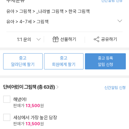
주제분류
신간알림 신청
유아
>
그림책
>
_나라별 그림책
>
한국 그림책
유아
>
4~7세
>
그림책
선물하기
공유하기
중고
중고
중고 등록
알라딘에 팔기
회원에게 팔기
알림 신청
단비어린이 그림책 (총 63권)
신간알림 신청
해냈어!
판매가
13,500
원
세상에서 가장 높은 담장
판매가
13,500
원