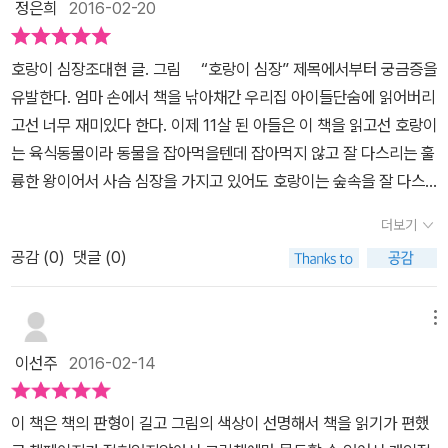
정은희
2016-02-20
에 호랑이 왕이 있었어요. 동물들은 모두 숲 속을 지혜롭게 다스리는
호랑이를 존경했지요. 그러던 어느 날, 가슴이 조여드는 느낌을 받은
호랑이 심장조대현 글. 그림 “호랑이 심장” 제목에서부터 궁금증을
호랑이는 숲 속의 의사인 부엉이 박사를 찾아가게 되었습니다. 그런
유발한다. 엄마 손에서 책을 낚아채간 우리집 아이들단숨에 읽어버리
데 뜻밖에도 호랑이 왕의 심장에 문제가 생겼다는 진단을 받게 됩니
고선 너무 재미있다 한다. 이제 11살 된 아들은 이 책을 읽고선 호랑이
다. 부엉이는 이대로 두면 죽을 수도 있기 때문에 빨리 다른 심장을 이
는 육식동물이라 동물을 잡아먹을텐데 잡아먹지 않고 잘 다스리는 훌
식해야 한다고 합니다. 하지만 이보다 더 큰 문제가 있어요. 지금 생명
륭한 왕이어서 사슴 심장을 가지고 있어도 호랑이는 숲속을 잘 다스
을 이어 가기 위해선 사슴의 심장을 이식해야 하는 것이지요. 하지
렸다며 “엄마, 나도 호랑이처럼 열심히 하고 훌륭한 사람이 될 거예
만 숲 속의 왕인 호랑이는 사슴 심장을 달고 사는 것이 내키지 않았습
더보기
요”. 얘기해 주는데 아들은 이 책을 읽고 못 보던 다른 면을 느끼고 배
니다. 부엉이는 죽을 때까지 호랑이 왕님이 사슴 심장을 이식받은 사
공감 (
0
)
댓글 (0)
운 것에 기뻤다. 호랑이 심장은 숲속의 왕인 호랑이가 심장병이 생겨
실은 비밀로 지켜 주겠다고 했지만, 이보다는 자존심이 문제였지요.
심장 이식이 필요한 상황에서 사슴심장을 이식해야 하는 상황에서 호
며칠을 고민한 호랑이는 부끄러움보다는 죽음이 더 두려운 탓에 결국
랑이는 고민을 한다. 왕인 호랑이가 사슴 심장을 가지고 살아야 한다
메뉴
사슴의 심장을 이식받기로 했어요. 부엉이에게 비밀을 지켜달라는 부
는 현실에 자존감을 상해하지만 결국 사슴심장을 가지고 살아가야 하
탁도 잊지 않았지요. 수술은 잘 되었고 이제 건강하게 살 수 있게 되었
이선주
2016-02-14
는 길을 선택한다.사슴심장 이식 후 무서움이 늘어난 호랑이는 죽기
지만 호랑이는 우울하기만 했어요. 그 때 토끼를 괴롭히는 멧돼지가
로 결심하는데 부엉이 박사와 토끼는 호랑이 왕으로서 보고 있었다.
보였고 호랑이는 자기도 모르게 멧돼지에게 소리쳐 토끼를 구했습니
이 책은 책의 판형이 길고 그림의 색상이 선명해서 책을 읽기가 편했
호랑이가 사슴 심장을 가지고 있어도 숲속 동물들에게는 호랑이 왕으
다. 늦은 밤, 집에 도착한 호랑이는 집 앞에 자기보다 몸집이 두 배