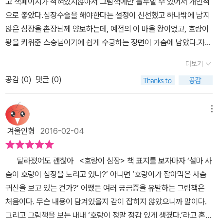
고 책페이지가 적혀있지않아서 그림책에만 몰두할 수 있어서 개인적
로서 달라진 건 없는 것이다. 결국 호랑이는 사슴심장을 가지고 있지
나 큰 곰을 보고 깜짝 놀랐어요. 하지만 알고보니 곰이 아닌 커다란 바
으로 좋았다.심장수술을 해야한다는 설정이 신선했고 하나밖에 남지
만 좋은 왕으로서 동물들을 더 잘 보살폈다. 심장이식이라는 단어가
위였지요. 호랑이는 겁이 많아져서 앞으로 어떻게 살아가야 할지 걱
않은 심장을 촌장님께 양보하는데, 예전의 이 마을 왕이었고, 호랑이
다소 생소할 수도 있는데 장기 이식이라는 것에 대해 아이들은 얼마
정이 되었습니다. 몇 날 며칠을 고민하던 호랑이는 사슴 심장을 달고
왕을 키워준 스승님이기에 쉽게 수긍하는 장면이 가슴에 남았다.자존
나 느끼고 있을까? 이해하기에 따라 선뜻 받아들이기 힘들 수도 있는
부끄럽게 사느니 죽는 게 낫다는 결심을 하고 절벽 아래로 떨어져 죽
심이 강한 호랑이왕은 결국 사슴심장을 이식받기로 한다. '부끄러움
데, 호랑이가 사슴 심장을 이식해서 살아가는 것으로 이해하기 쉽게
더보기
기하지요. 폭포로 간 호랑이가 다시 한 번 죽음을 결심했을 때 이 모습
보다 죽음이 더 두려웠기 때문이라고 하는 호랑이의 뒷모습이 외로워
받아들일 수 있게 되었다. 우리 아이들은 부엉이 박사가 의사인것도
을 보게 된 부엉이는 사슴 심장을 갖고 있지만 여전히 호랑이를 왕으
공감 (
0
)
댓글 (0)
보였다.호랑이왕은 수술을 받은 뒤 사슴심장을 달고 있다는 이유로
재밌었다고 한다. 또한, 그림으로 표현되는 호랑이의 표정에서 훌륭
로 생각하고 있다고 했으며, 얼마 전 구해준 토끼 역시 늘 호랑이님을
겁이 생겨 부끄럽게 사느니 죽는게 낫다고 생각하고 폭포에 올랐으나
한 왕으로서 온화한 표정, 심장병을 알고 고민하는 모습, 사슴심장 이
왕으로 생각하고 있다 하네요. 호랑이 심장이든 사슴 심장이든 상관
멧돼지로 부터 구해준 토끼가 심장에 상관없이 호랑이왕이 언제나 왕
메뉴
식 수술하면서도 자존감을 지키려고 걱정하는 모습, 토끼를 괴롭히는
없다고 말이죠. 다음 날 숲 속은 여느 날과 같았어요. 호랑이는 동물들
이라고 말하는 부분이 가장 기억에 남았다.현재 우리사회는 권력남용
멧돼지를 혼내주는 왕으로서의 모습, 사슴심장을 이식 후 겁이 많아
겨울인형
2016-02-04
을 잘 지켜 주었고, 숲 속의 동물들은 변함없이 왕을 존경했지요. 호
이나 갑의 횡포가 만연한데 약자의 입장에 서서 그들을 보호해주는
진 모습 등이 잘 묘사되어 있다. 사슴심장을 가진 호랑이에게 토끼는
랑이는 달라진 자신의 심장 때문에 움츠러 들었습니다. 사슴 심장이
진정한 갑들이 많아졌으면 좋겠다.함께 이 책을 읽은 큰아이는 부끄
'우리는 늘 호랑이님을 우리의 왕으로 생각하고 있어요. 호랑이 심장
달라졌어도 괜찮아 <호랑이 심장> 책 표지를 보자마자 ‘설마 사
갖게 된 뒤로 바위를 보고도 놀랐으니 그럴 만도 하겠지요. 하지만 사
러움보다 죽음이 두렵다는 문장이 기억에 남는다고 하고, 둘째아이는
이든 사슴심장이든 상관 없어요'.부엉이 역시 호랑이가 사슴 심장을
슴이 호랑이 심장을 노리고 있나?’ 아니면 ‘호랑이가 잡아먹은 사슴
슴의 심장을 갖게 되었다고 해서 호랑이 왕으로서의 지혜가 사라지는
호랑이가 토끼를 구해주는 장면이 재미있었다고 한다.호랑이 심장이
가지고 있어도 호랑이를 왕으로 생각한다는 말에 호랑이는 존경받는
귀신을 보고 있는 건가?’ 어쨌든 여러 궁금증을 유발하는 그림책은
것은 아닙니다. 간혹 아이들은 머리를 자르거나, 이가 빠져 자신의 모
든 토끼심장이든 우리 인간의 내면은 형식적인 중요성보다는 현재의
왕으로서 숲속 동물들을 잘 다스릴 수 있었다. 그림책이지만 많은 것
처음이다. 무슨 내용이 담겨있을지 감이 잡히지 않았으니까 말이다.
습이 조금 달라지면 다음 날 친구를 만나는 것을 많이 걱정합니다. 달
자기 모습과 역할에 충실해야함을일깨워준 가슴 따뜻한 책이었다.
을 생각하고 공감할 수 있는 책이다. ​몇 번을 읽어도 재밌는 그림책 우
그리고 그림책을 보는 내내 ‘호랑이 정말 정감 있게 생겼다.’라고 혼잣
라진 모습을 보고 친구들이 놀리거나 싫어하게 될까 걱정인거죠. 하