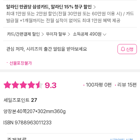
알라딘 만권당 삼성카드, 알라딘 15% 청구 할인
최대 1만원 또는 2만원 할인(전월 30만원 또는 60만원 이용 시) / 카드
발급월 +1개월까지는 전월 실적이 없어도 최대 1만원 혜택 제공
카드/간편결제 할인
무이자 할부
소득공제 490원
관심 저자, 시리즈의 출간 알림을 받아보세요
신청
선물포장불가
9.3
100자평 0편
리뷰 15편
세일즈포인트
27
양장본
40쪽
207*302mm
360g
ISBN 9788963011233