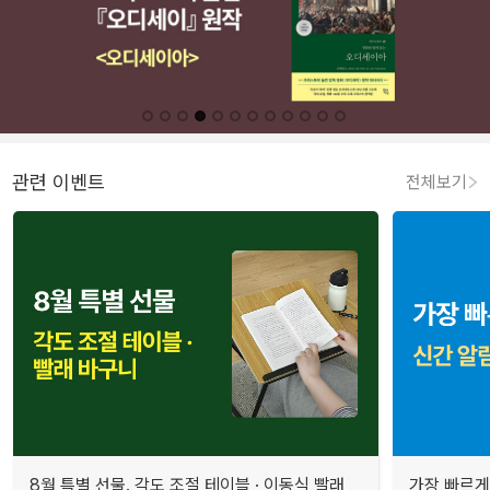
관련 이벤트
전체보기
8월 특별 선물. 각도 조절 테이블 · 이동식 빨래
가장 빠르게