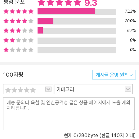
9.3
평점 분포
가 갖고 있는 것이나 처한 환경은 상관없다고 말합니다. 사람은 존재
73.3%
자체로 귀하다고 말하고 있습니다. 지혜로운 호랑이 왕이 있었습니
20.0%
다. 백성들은 그런 왕을 존경했습니다. 호랑이가 가진 힘 때문에 존경
6.7%
한 것이 아닙니다. 지혜로움과 약한 동물들을 지켜 주는 따뜻한 마음
을 존경한 것입니다. 그러니 호랑이가 사슴의 심장을 갖게 되었다고
0%
해서 따뜻한 마음과 지혜가 없어지는 건 아니니 아무런 걱정도 할 필
0%
요가 없겠지요. 《호랑이 심장》은 만화책으로 어린이들의 사랑을 받았
던 조대현 작가가 처음으로 쓰고 그린 그림책이랍니다. 격려와 용기
100자평
게시물 운영 원칙
가 필요한 사람들에게 따뜻한 글과 그림을 선물하고 싶었다고 합니
다. 벼랑 끝에 서 있다고 생각하는 사람들, 좌절 속에 또는 절망 속에
카테고리
갇힌 사람들에게 이 책이 따뜻한 위로가 될 것입니다.
현재
0
/280byte (한글 140자 이내)