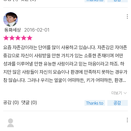
식을 하였다.이식 수술을 받은 호랑이는 속으론 무서웠지만 다른 동
내가 알고 있는 상대방에게 어떤 변화가 있었든 상관없이있는 그대로
면 실의에 빠지고 심지어 살아갈 힘조차 잃는 경우가 있다. 하지만 달
물들이 보는 호랑이의 모습은 동물의 왕 그대로의 위엄함이었다. 위
의 그의 모습을 인정하고 보아주는 것.그렇게 서로를 인정하고 지내
라진 것은 없다. 오히려 보지 못했던 것들을 보고 있는 것은 아닐까.
험에 처한 동물들도 구해주고....부엉이 의사의 뚝심있는 한마디~~~
메뉴
는 것..!!호랑이와 동물 친구들이 주는 교훈은 이랬다.​호랑이와 동물
호랑이도 예번에 미처 느끼지 못한 것을 알게 되고 보지 못했던 것들
호랑이 심장이든 사슴 심장이든 상관없어요. 그렇게 우리를 지켜주시
친구들처럼 서로의 모습 그대로를 인정하고사이좋게 지낸다면 왕따,
동화세상
2016-02-01
을 보게 된다. 어떠한 모습을 하던 자신을 인정하고 받아들이는 것을
면 되죠..우리는 늘 호랑이님을 왕으로 생각하고 있습니다.
은따, 따돌림과 같은 일들은 일어나지 않겠지?정말 이런 세상이 왔으
보면서 우리들도 진정한 나의 모습에 대해 생각해 보게 된다.
면 좋겠다. 아이들이 편하게 웃으며 모두 사이좋게 지내는 세상.그래
요즘 자존감이라는 단어를 많이 사용하고 있습니다. 자존감은 자아존
서 학교폭력이 사라지는 그런 세상. 이 동화책을 읽는 아이들에게호
중감으로 자신이 사랑받을 만한 가치가 있는 소중한 존재이며 어떤
랑이와 동물 친구들이 주는 따뜻한 마음이 충분히 전달되기를 바란
성과를 이루어낼 만한 유능한 사람이라고 믿는 마음이라고 하죠. 하
다.편견없는 예쁜 마음으로 친구들 모두와 사이좋게 지낼 수 있기
지만 많은 사람들이 자신의 모습이나 환경에 만족하지 못하는 경우가
를...!!!​
참 많습니다. 그러나 우리는 얼굴이 어떠하든, 키가 어떠하든, 환경이
어떻게 달라졌든지 간에 우리는 모두 귀한 존재임에는 변함이 없습니
더보기
다. 이 광대한 우주에 단 하나뿐인 존재라는 사실 하나만으로도 충분
공감 (
0
)
댓글 (0)
히 귀한 존재가 아닐까 싶네요. 여기 '어떤 모습이든, 무엇이 달라졌던
그래도 우리는 귀한 존재'라는 사실을 일깨워주는 아주 귀여운 그림
책 한 권이 있습니다. 바로 단비어린이에서 출간된 만화가 조대현 작
메뉴
가의 첫 번째 그림책 <<호랑이 심장>>이 그것이지요. 깊은 숲 속