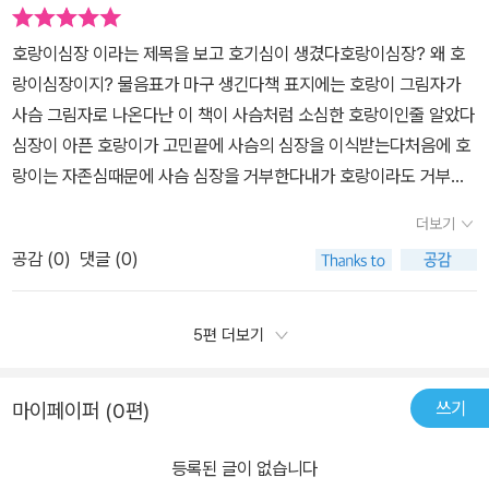
있는 딱 하나의 호랑이 심장은 이 마을 최고 어르신인 촌장 호랑이님
이 예약을 해둔 것입니다. 촌장은 이 마을의 예전 왕이었고 호랑이 왕
호랑이심장 이라는 제목을 보고 호기심이 생겼다호랑이심장? 왜 호
을 키워준 스승이었습니다. 부엉이박사가 호랑이 왕이 살 수 있는 방
랑이심장이지? 물음표가 마구 생긴다책 표지에는 호랑이 그림자가
법은 딱 한 가지. 사슴심장이라도 이식해야 살 수 있다는 것! 숲속의
사슴 그림자로 나온다난 이 책이 사슴처럼 소심한 호랑이인줄 알았다
왕인 호랑이가 사슴의 심장을 가진다고?? 사슴의 심장을 이식받아
심장이 아픈 호랑이가 고민끝에 사슴의 심장을 이식받는다처음에 호
살아가고 있지만 자꾸자꾸 겁이 많아지고 이런저런 걱정에 밤에 잠을
랑이는 자존심때문에 사슴 심장을 거부한다내가 호랑이라도 거부했
이루지 못합니다. 고민 고민하던 호랑이, 사슴심장을 달고 부끄럽게
을거같다숲속의 왕인 나에게 사슴심장이라니!하지만 다른동물들이
사느니 죽는게 차라리 낫겠다며 절벽위에 서는데…… 「호랑이 심장」
더보기
아픈 호랑이에게 사슴심장이어도 상관없다며 용기를 준다그리고 결
은 자기 자신에 대해 용기가 필요한 사람들에게 보내는 선물인 듯하
공감 (
0
)
댓글 (0)
국 심장이식을 받고 예전처럼 잘지낸다는 내용이다강인한 겉모습 뒤
다. 읽고서 가슴이 따뜻해지는. 「나는 나」로써 나의 가치를 인정하고
에 숨겨있는 센 자존심때문에 우리는 많은것을 놓치고 사는건 아닌지
서로의 관계에서 서로에게 관심과 사랑을 이야기한다. 어릴 적 갖게
반성해본다
5편 더보기
되는 자존감은 일평생 그 사람의 뿌리의 탄탄함을 결정한다. 나 자신
으로 온전히 이해받고 이해한다는 것! 그것은 삶의 아주 중요한 자양
분이 된다. 여기 내가 어떤 모습으로 바뀌어도 나는 나 자신으로써 충
쓰기
마이페이퍼 (0편)
분히 이해받고 존경받을 수 있다는 것을 보여주는 그림책이 있다. 이
제 여러분을 초대합니다. 따스함이 있는 그림책 속으로 ~~
등록된 글이 없습니다