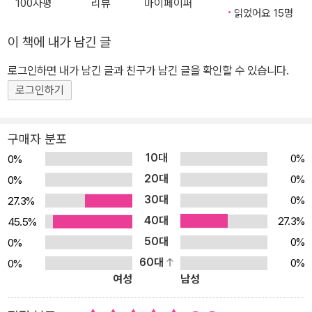
100자평
리뷰
마이페이퍼
자존심이 있지, 어찌 겁 많고 약한 사슴의 심장을 달고 살란 말입니
읽었어요 15명
까? 몇 날 며칠을 고민한 호랑이. 자존심보다는 목숨을 선택합니다.
이 책에 내가 남긴 글
그러고는 비밀리에 사슴 심장으로 이식을 받지요. 수술에서 깨서도
로그인하면 내가 남긴 글과 친구가 남긴 글을 확인할 수 있습니다.
부엉이에게 신신당부를 합니다. 절대 그 누구에게도 이 사실을 말해
서는 안 된다고 말이지요. 하지만 사슴 심장을 갖게 된 뒤에 호랑이는
로그인하기
작은 것에도 놀라고 걱정도 많아졌습니다. 사슴 심장을 달고 계속해
서 살 수 있을까요? 숲 속의 왕인 호랑이가 사슴 심장을 갖고 산다는
구매자 분포
게 과연 옳은 걸까요? 호랑이는 전처럼 계속해서 숲 속의 왕으로, 동
10대
0%
0%
물들에게 존경받으며 살 수 있을까요? * 당신은 존재 자체로 귀한 사
20대
0%
0%
람입니다. 자기 자신에게 만족하는 사람이 몇 명이나 될까요? 나는
30대
0%
27.3%
왜 저 사람보다 못생겼을까? 왜 나는 키가 작을까? 우리 집은 왜 부자
40대
27.3%
45.5%
가 아닐까? 갖고 태어난 환경이 마음에 안 들 수도 있고, 예전에는 그
50대
0%
0%
래도 부자였는데, 어릴 때는 키가 컸는데, 예전에는 인기가 많았는
60대
0%
0%
데…… 달라진 환경이 마음에 들지 않을 수도 있답니다. 사람은 자신
여성
남성
이 갖고 있는 것에 따라서, 또는 처해진 환경에 따라서 어깨가 으쓱하
기도 하고 움츠러들기도 한답니다. 하지만 여기 《호랑이 심장》은 내