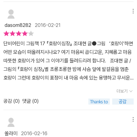
다. 또한, 호랑이가 심장이식 수술과 관련하여 호랑이의 선택부분에
며 이야기는 끝날 듯 말 듯 한다.(호랑이는 죽지 않았으니까.) 조금
서 여러가지로 생각할 수 있는 이야기 거리를 독자에게 던져 준다.예
메뉴
은 엉뚱하게 들릴 수도 있지만 내게 크게 와 닿은 건 자살을 앞둔 친구
를 들면 '생명의 소중함', ' 타인과 나와의 관계', '용기와 자존심' 등 다
에게 단 한사람이라도 손을 뻗어주면 살릴 수 있다는 거다. 부엉이 의
dasom8282
2016-02-21
소 아이와 이야기하기 어려운 주제를 그림을 통하여 어린 아이에게
사와 토끼가 달라진 호랑이를 변함없이 왕님으로 대하며 붙잡지 않았
서서히 알게해줄 수 있는 책이라 할 수 있다. 그리고, 과거에는 동물이
다면, 동물친구들은 지혜로운 호랑이라는 지도자를 잃을 뻔했으니까
단비어린이 그림책 17 『호랑이심장』 조대현 글⚫그림 ‘호랑이’하면
병에 걸리면 신비한 약을 먹거나 ( 토끼전 ), 하늘 혹은 산신령에게 기
말이다. 뜬금없는 이야기로 들릴 수도 있지만 학창시절의 나는 학교
어떤 모습이 떠올려지시나요? 여기 마음씨 곱디고운, 지혜롭고 마음
도를 하는 등의 방법이 나와있지만, 여기서는 현실적으로 부엉이의
폭력을 동반한 왕따나 전따에 속하는 아이였다. 부엉이 의사와 토끼
따뜻한 호랑이가 있어 그 이야기를 들려드리려 합니다. 조대현 글 /
의술을 통해 심장이식이라는 수술이라는 이야기가 나와 새로운 시각
같은 친구가 없었기 때문이다. 첫 학기가 시작되는 3월에 나를 모르
그림의 『호랑이 심장』별 초롱초롱한 밤에 사슴 앞에 발걸음을 멈춘
으로 읽을 수 있었다. 단순히 그림책이라 넘기기엔 두 아이의 엄마가
던 아이들은 친구 한명이라도 더 만드는데 급급해하며 나에게 친근하
호랑이 그런데 호랑이의 표정이 내 마음 속에 있는 용맹하고 무서운
된 지금 많은 내용이 들어있다는걸 배웠으며, 아이와 읽을때도 한번
게 다가오고 벌써 단짝이 된 것인 양 내 손을 잡고 다니다가도 전 학년
호랑이 모습이 아니네요. 어? 뭐지? 표지를 열어보니 호랑이 등위에
더 생각하고 읽어주는 게 좋겠다. 비슷 하지만 다른 느낌의 그림에서
더보기
때 같은 반이었던 한 아이의 폭로 한마디이면 180도로 돌아섰으니
토끼가 엎드려 있네요. 더더욱 궁금증이 폭발 합니다^^ 깊은 숲속에
다른 점을 찾아보고 아이와 이야기를 나누는 것도 좋을 듯 하다.윗쪽
까. 나야말로 달라진 건 전혀 없었는데…….
공감 (
0
)
댓글 (0)
지혜로운 호랑이 왕은 숲속의 동물들에게 존경을 받으며 숲속을 다스
과 아래쪽에 있는 호랑이는 동일 호랑이며, 지혜로운 숲속의 왕이지
리고 있었습니다. 그러던 어느 날 호랑이는 가슴이 조여드는 느낌을
만, 왠지 윗쪽에 있는 호랑이 그림에서 동물들의 편안한 표정과 씩식
받고 숲속 의사인 부엉이 박사를 찾아갑니다. 문제가 생겨 심장이식
메뉴
하고 늠늠한 호랑이의 표정이 나오는 듯 보이지 않는가?
수술을 해야만 한다고 합니다. 이식수술이야 문제없지만 숲속 병원에
쏠라미
2016-02-16