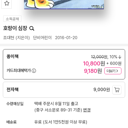
소득공제
호랑이 심장
조대현
(지은이)
단비어린이
2016-01-20
종이책
12,000
원,
10%
10,800
원
+ 600원
9,180
원
카드최대혜택가
더보기
전자책
9,000
원
수령예상일
택배 주문시 8월 11일 출고
(중구 서소문로 89-31 기준)
변경
배송료
유료 (도서 1만5천원 이상 무료)