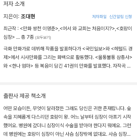
저자 소개
기 위해선 사슴의 심장이라도 이식을 해야 합니다.”
지은이:
조대현
저자파일
신간알림 신청
숲 속의 왕인 호랑이보고 사슴 심장을 달고 살라니 호랑이는 자존심
최근작 :
<만화 쌍천 이영춘>
,
<어서 와 교회는 처음이지?>
,
<호랑이
이 상한다. 몇 날 며칠을 고민한 호랑이. 자존심보다는 목숨을 선택한
심장>
… 총 7종
(모두보기)
다. 그러고는 비밀리에 사슴 심장으로 이식을 받는다. 절대 그 누구에
극화 만화가로 데뷔해 작품을 발표하다가 <국민일보>와 <헤럴드 경
게도 이 사실을 말해서는 안 된다고 말이다. 하지만 사슴 심장을 갖게
제>에서 시사만화를 그리는 화백으로 활동했다. <울퉁불퉁 삼총사>
된 뒤에 호랑이는 작은 것에도 놀라고 걱정도 많아졌다. 호랑이 왕은
와 <한나 엄마> 등 복음이 담긴 41권의 만화를 발표했다. 자작곡 음
사슴 심장을 달고 계속해서 살 수 있을까?
반 <위로, 예수>를 발표하고 싱어송라이터로 다양한 집회를 하고 있
다. <개신 대학원대학교>, <연세대 연합신학대학원>, <백석대 목회
대학원>을 졸업한 뒤 현재는 목회와 선교 현장에서 사랑을 전하고 있
출판사 제공 책소개
다. 이메일 icc34@hanmail.net
어떤 모습이든, 무엇이 달라졌든 그래도 당신은 귀한 존재랍니다. 숲
속을 지혜롭게 다스리던 호랑이 왕. 어느 날부터 심장이 아프기 시작
했어요. 병원에 갔더니 심장이식 수술을 받아야 한다지 뭐예요. 그런
데 병원에는 호랑이 심장이 아닌 사슴 심장밖에 없대요. 사슴 심장을