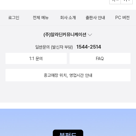
지고 다리에 힘도 빠지고 기운도 없어진다. 이 세상 먹으면 안 되는 거
대장인 것이 아니라 우리의 할머니 모두가 온 세상 아이들의 영원한
빼고 못 먹는 음식이 없던 대장 할머니가 미음밖에 먹질 못한다. 아이
대장이다. 할머니를 그리워하지만 않고 나도 세상 아이들의, 아니 나
로그인
전체 메뉴
회사 소개
출판사 안내
PC 버전
는 할머니에게 미음을 떠서 입안에 넣어드리며 말한다. '나는 할머니
의 손자손녀에게라도 대장이 되는 그 날을 꿈꿔본다.
랑 함께 있어서 좋았어요. 앞으로도 할머니랑 계속 함께 있고 싶어
(주)알라딘커뮤니케이션
요.'이 세상 누군가에게 외면당할 때 언제라도 달려가 할머니하고 부
르면 나를 품에 꼭 안아 위로가 되어 줄 나의 영원한 대장 우리 할머
1544-2514
일반문의 (발신자 부담)
니.언제나 내 편인 우리 할머니~~~ 작가의 말을 읽어 보면 김인자
1:1 문의
FAQ
선생님이 할머니들을 얼마나 사랑하는지 알 수 있습니다. 항상 할머
니들께 책을 읽어드리고 예쁘다 사랑한다 하십니다. 늘 할머니들을
중고매장 위치, 영업시간 안내
바라보며 글을 쓰시는 할머니바라기 김인자 선생님의 새 책'나는 할
머니대장' 꼭 읽어보세요~~~마음에 이불을 덮은 듯 따뜻해짐을 느
낄 수 있습니다.^^