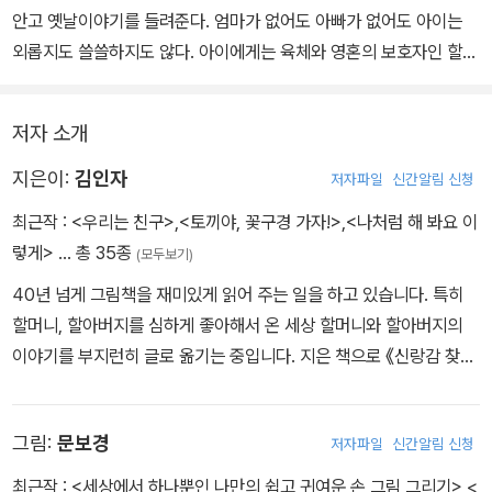
안고 옛날이야기를 들려준다. 엄마가 없어도 아빠가 없어도 아이는
외롭지도 쓸쓸하지도 않다. 아이에게는 육체와 영혼의 보호자인 할머
니가 있으니 이 세상에 두려울 것이 없다.
저자 소개
아이는 점점 자라 키도 커지고 팔심도 세지고 목소리도 우렁차다. 반
면 할머니는 점점 키도 쪼그라들고 목소리도 작아지고 다리에 힘도
지은이:
김인자
저자파일
신간알림 신청
빠지고 기운이 없어진다. 그래도 할머니는 아이의 영원한 대장이다.
최근작 :
<우리는 친구>
,
<토끼야, 꽃구경 가자!>
,
<나처럼 해 봐요 이
그런 대장 할머니의 몸이 아파오는데….
렇게>
… 총 35종
(모두보기)
40년 넘게 그림책을 재미있게 읽어 주는 일을 하고 있습니다. 특히
할머니, 할아버지를 심하게 좋아해서 온 세상 할머니와 할아버지의
이야기를 부지런히 글로 옮기는 중입니다. 지은 책으로 《신랑감 찾은
두더지》, 《도서관 짓는 할아버지》, 《나는 할머니 대장》, 《책 읽어 주
는 할머니》, 《할아버지를 기쁘게 하는 12가지 방법》, 《엄마 왜 그래》,
그림:
문보경
저자파일
신간알림 신청
《내 이름을 불러 봐》, 《김인자의 그림책을 통한 유쾌한 소통》 등이 있
습니다. 쓰고 그린 책으로 《나처럼 해 봐요 이렇게》, 《토끼야, 꽃구경
최근작 :
<세상에서 하나뿐인 나만의 쉽고 귀여운 손 그림 그리기>
,
<