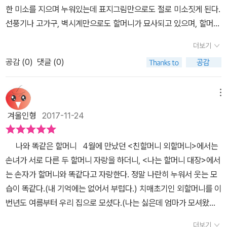
한 미소를 지으며 누워있는데 표지그림만으로도 절로 미소짓게 된다.
선풍기나 고가구, 벽시계만으로도 할머니가 묘사되고 있으며, 할머니
세대의 친근함을 느낄 수 있었다. 이 그림책에서는 (똑같아요. 똑같아
더보기
요. 할머니랑 나랑 똑같아요.)가 반복되고 있다.우리집 대장, 운동 대
공감 (
0
)
댓글 (0)
장, 심술 대장, 텔레비전 보기 대장, 군것질 대장, 약 먹기 대장, 겁쟁
이 대장, 기다리기 대장, 울보 대장, 넘어지기 대장, 싸기 대장, 잠자기
대장. 나와 할머니가 이렇게 많이 똑같은데 우리 동네 대장이면서 우
메뉴
리 집 대장인 할머니가 편찮으시다. 아픈 할머니를 지키는 씩씩한 대
겨울인형
2017-11-24
장인 나와 나의 영원한 대장인 할머니. 작은 일에도 기뻐해주시고 늘
내편이 되어주시는 우리 할머니의 모습이 이 그림책을 보며 함께 떠
나와 똑같은 할머니 4월에 만났던 <친할머니 외할머니>에서는
올랐다. 할머니와 영원히 함께 하고 싶은 따뜻한 마음의 이 그림책처
손녀가 서로 다른 두 할머니 자랑을 하더니, <나는 할머니 대장>에서
럼 나도 영원히 우리 할머니와 함께 하고 싶다.
는 손자가 할머니와 똑같다고 자랑한다. 정말 나란히 누워서 웃는 모
습이 똑같다.(내 기억에는 없어서 부럽다.) 치매초기인 외할머니를 이
번년도 여름부터 우리 집으로 모셨다.(나는 싫은데 엄마가 모셔왔지.)
매일 같은 공간에 있다 보니 똑같은 부분이 하나씩 발견되고 있다.
더보기