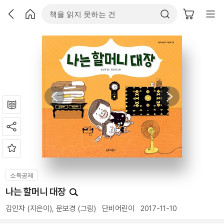
소득공제
나는 할머니 대장
김인자
(지은이),
문보경
(그림)
단비어린이
2017-11-10