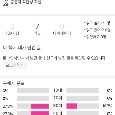
할머니는 아이의 영원한 대장입니다. 그런 대장 할머니가 아프십니
공급자 적합성 확인
다. 이 세상에 먹으면 안 되는 거 빼고 못 먹는 음식이 없는 대장 할머
니가 미음밖에 먹 질 못하십니다. 아이는 할머니에게 미음을 떠서 입
안에 넣어드리며 말합니다. “나는 할머니랑 함께 있어서 좋았어요. 앞
읽고 싶어요 1명
0
7
0
으로도 할머니랑 계속 함께 있고 싶어요.” 누군가를 돕는 것이 존재
읽고 있어요 0명
100자평
리뷰
마이페이퍼
이유인 삶이 있습니다. 이 세상 누군가에게 외면당할 때 언제라도 달
읽었어요 8명
려가 할머니하고 부르면 나를 품에 꼭 안아 위로가 되어 줄 나의 영원
이 책에 내가 남긴 글
한 대장 우리 할머니. 언제나 내 편인 우리 할머니. 할머니는 언제나
로그인하면 내가 남긴 글과 친구가 남긴 글을 확인할 수 있습니다.
나의 대장입니다. 삶과 사랑이 아름다운 이야기 엄마 아빠가 없어도
로그인하기
외롭지 않아요. 나에게는 할머니가 있으니까요. 내가 부르면 언제라
도 달려와 나를 품에 꼭 안고 위로해 주는 우리 할머니 키가 쪼그라들
고, 기운이 점점 없어져도 할머니는 언제나 나에게 대장이에요. 김인
구매자 분포
자 선생님이 새로이 선보이는 『나는 할머니 대장』은 화려한 수식 대
10대
0%
0%
신 담백하고 따뜻한 언어로 채워져 있습니다. 이 책을 읽고 나면 할머
20대
0%
0%
니와의 추억으로 가슴 한쪽이 따뜻해지는 것을 느낄 수 있을 거예요.
30대
16.7%
27.8%
또한 사랑하는 사람과의 이별에 대해 진지하게 생각해 볼 수 있어요.
40대
0%
27.8%