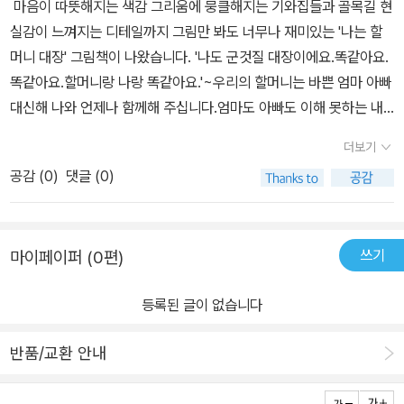
마음이 따뜻해지는 색감 그리움에 뭉클해지는 기와집들과 골목길 현
다. 멀리 살다보니, 명절에만 잠깐 보는 것이 다였다. 무언가를 함께한
숨겨져 있는 디테일함을 맛보기 바라며, 가족과 함께 어린시절의 이
실감이 느껴지는 디테일까지 그림만 봐도 너무나 재미있는 '나는 할
기억은, 추억은 없다. 하지만 나를 바라보던 그 눈빛은 기억한다. 주름
야기를 도란도란 나누면서 색다른 경험을 느껴보길 바란다. 가족의
머니 대장' 그림책이 나왔습니다. '나도 군것질 대장이에요.똑같아요.
이 자글한 얼굴에 작은 눈. 그 눈이 보여주는 인자하고 따뜻함. 사랑을
의미를 되세기는 기분도 들고, 어른 동화책을 득템한 기분에 오늘도
똑같아요.할머니랑 나랑 똑같아요.'~우리의 할머니는 바쁜 엄마 아빠
가득담은 그 눈빛을 기억한다. 나는 할머니 대장이 아니지만 이 책을
웃으며 잠이 든다.
대신해 나와 언제나 함께해 주십니다.엄마도 아빠도 이해 못하는 내
읽으며, 다시 그때로 돌아간다면 할머니 대장이 될 수 있을까 생각해
마음을 할머니는 언제나 '끄덕 끄덕' 항상 'OK' 입니다.맛난 것도 함께
본다. 이야기 속 손자와 할머니는 무엇을 하든 함께하며 똑같다. 운동
더보기
먹고 재미난 티비도 함께 보고 아픔도 함께 나누는 나와 할머니는 언
을 할 때도, 심술을 부릴 때도, 텔레비전을 볼 때도, 군것질을 할 때에
공감 (
0
)
댓글 (0)
제나 똑같습니다. 할머니는 나의 절친입니다.나는 할머니의 절친입니
도 할머니와 손자는 똑같다. 약을 먹는 것이나, 겁이 많은 것도, 기다
다. 모든 할머니들은 우리의 절친일 것 같습니다. 아이들에게 책을 읽
림을 함께 할 때도, 울고 넘어지고 자는 모습까지 할머니와 손자는 똑
어주자 큰 아이는 친할머니를 작은 아이는 외할머니를 떠올립니다.
같다.할머니와 손자 사이니까 같은 것이 아니라 할머니의 시선이 항
쓰기
마이페이퍼 (0편)
큰 아이의 절친은 친할머니이고 작은 아이의 절친은 외할머니인가 봅
상 손자에게 머물러 있으니 뭐든지 똑같은 것이 아닐까 싶다. 사랑하
니다...언제 떠올려도 항상 그리운 나의 할머니가 세 아이의 엄마가 된
는 사이는 서로 닮아간다고 한다. 할머니와 손자도 서로를 사랑하는
등록된 글이 없습니다
지금도 또 보고 싶어집니다.... <작가의 말> ~~~손자의 옷을 갈아
마음이 가득하니 닮아가며 서로가 똑같다고 말하는 것이다. 손자를
입히고 밥을 지어 먹이고 밤이 되면 따뜻하게 꼭 끌어안고 옛날이야
보는 할머니의 얼굴에서, 편찮으신 할머니를 바라보는 손자의 얼굴에
반품/교환 안내
기를 들려주는 할머니아이는 점점 자라 키도 커지고 팔심도 세지고
서 느낄 수 있다. “언제나 내 편인 우리 할머니.할머니는 온 세상 아이
목소리도 우렁차지만 할머니는 점점 키도 쪼그라들고 목소리도 작아
들의 영원한 대장이다.”작가의 말처럼 특별한 할머니만 손자손녀의