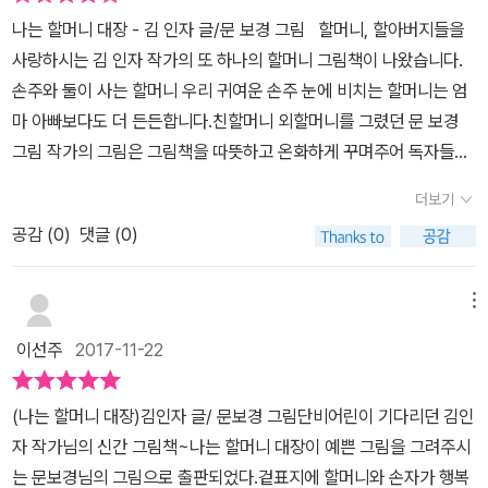
머니도 자신도 '우리 집 대장'이라고 소개합니다. 그 뿐 아니에요. 할
나는 할머니 대장 - 김 인자 글/문 보경 그림 할머니, 할아버지들을
머니는 운동 대장이고, 심술 대장이고, 텔레비전 보기 대장이고, 군것
사랑하시는 김 인자 작가의 또 하나의 할머니 그림책이 나왔습니다.
질 대장이며, 약 먹기 대장이기도 하지요. 또한 겁쟁이 대장인데다 기
손주와 둘이 사는 할머니 우리 귀여운 손주 눈에 비치는 할머니는 엄
다리기 대장이고 울보 대장, 넘어지기 대장, 싸기 대장, 잠자기 대장이
마 아빠보다도 더 든든합니다.친할머니 외할머니를 그렸던 문 보경
기도 하지요. 물론 아이도 할머니와 똑같이 대장입니다. 할머니와 아
그림 작가의 그림은 그림책을 따뜻하고 온화하게 꾸며주어 독자들로
이는 똑같아요. 이런 대장 할머니가 편찮으시네요. 이제 아이는 할머
하여금 편안함을 느끼게 합니다.1학년 귀여운 어린이 친구들에게 읽
니를 지키는 씩씩한 대장이 됩니다. 물론 할머니는 아이의 영원한 대
더보기
어주었습니다. 할머니들은 무조건 내편이라는 생각이 더욱더 느껴집
장이지요! 할머니에 대한 느낌을 너무도 잘 표현한 그림책인거 같아
공감 (
0
)
댓글 (0)
니다. 똑같아요. 똑같아요. 나랑 할머니랑 똑같아요. 반복되는 시적인
요. 지팡이를 짚고, 기운이 점점 없어져도 할머니는 언제나 우리들의
표현에 친구들 노래합니다. “♫무엇이 무엇이 똑같은가♪~~♫무엇이
대장이지요. 키는 작아졌지만 여전히 커다란 나무 같은 존재입니다.
무엇이 똑같은가♪”군것질 대장에서 보여주는 추억의 달고나에서 다
메뉴
《나는 할머니 대장》을 읽다보면 누구나 할머니와의 추억을 먼저 떠
들 엄청 좋아한다고 외칩니다.싸기 대장에서 화장실에서의 모습에
올리면서 따뜻하고 그리운 느낌을 갖게 될 것입니다. 아이들을 위한
이선주
2017-11-22
“하하하~~” 웃음이 터집니다. 그런 대장 할머니께서 많이 아프십니
그림책이지만 어른들도 함께 읽으면 더욱 좋을 그림책이지요. 어른들
다. 아픈 할머니 모습에 마음이 아파옵니다.언제나 함께 있고 싶은 주
도 그렇게 할머니의 사랑을 받으면서 자랐으니까요. 할머니를 생각할
(나는 할머니 대장)김인자 글/ 문보경 그림단비어린이 기다리던 김인
인공 나는 아픈 할머니를 지키는 대장이고 싶은 마음에 감동이 밀려
수 있어서 가슴 따뜻해지는 그림책이었습니다. (이미지출처 : '나는
자 작가님의 신간 그림책~나는 할머니 대장이 예쁜 그림을 그려주시
옵니다. 내 마음을 알아주는 사람은 역시 할머니이십니다.
할머니 대장' 본문에서 발췌)
는 문보경님의 그림으로 출판되었다.겉표지에 할머니와 손자가 행복