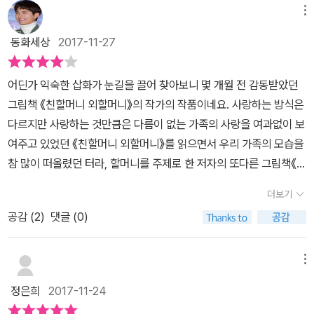
메뉴
동화세상
2017-11-27
어딘가 익숙한 삽화가 눈길을 끌어 찾아보니 몇 개월 전 감동받았던
그림책 《친할머니 외할머니》의 작가의 작품이네요. 사랑하는 방식은
다르지만 사랑하는 것만큼은 다름이 없는 가족의 사랑을 여과없이 보
여주고 있었던 《친할머니 외할머니》를 읽으면서 우리 가족의 모습을
참 많이 떠올렸던 터라, 할머니를 주제로 한 저자의 또다른 그림책《나
는 할머니 대장》이 너무도 반갑게 느껴졌답니다. 할머니에 대한 저자
더보기
의 사랑이 담뿍 느껴지는 듯 하네요. 할머니가 계시다는 건 또다른
공감 (
2
)
댓글 (0)
든든함인 거 같아요. 어린 시절 할머니는 아빠 엄마보다 더 힘이 세다
는 느낌을 받곤 했습니다. 힘이 센 아빠도 할머니의 한 마디에 꼼짝 못
하셨으니 할머니는 정말 대장처럼 느껴졌지요. 저자도 저와 같은 느
메뉴
낌을 가졌었나 봅니다. 이 책에 등장하는 아이는 할머니와 둘이서만
정은희
2017-11-24
살고 있어요. 하지만 아이는 전혀 외로워보이지 않습니다. 아이는 할