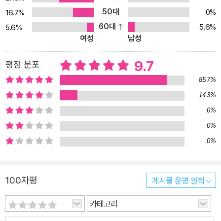
이를 엄마아빠 혹은 선생님과 친구와 이야기 나누어 볼 수 있어요. 결
50대
0%
16.7%
론이 정해져 있지 않기 때문에 자기의 생각을 논리정연하게 다른 사
60대
5.6%
5.6%
람에게 이야기하는 능력을 키울 수 있어요. 이것이 바로 철학의 시작
여성
남성
아닐까요? 철학이 어렵다고만 생각다나요? 하지만 이렇게 본인의 생
각을 정리하는 것이 바로 철학입니다. 이 책은 아이들에게 삶과 죽음
9.7
평점 분포
그리고 가족 간의 사랑에 대해 철학적 질문을 던지고 이를 사유하게
85.7%
합니다. 책에는 죽음이라는 글자가 나오지 않습니다. 또한 가족과 사
14.3%
랑이라는 단어가 나오지 않습니다. 물론 할머니의 죽음을 암시하는
0%
어떤 그림도 들어가 있지 않습니다. 하지만 아이들은 책을 읽으면서
죽음에 대하 자연스럽게 생각할 수 있습니다. 그리고 할머니가 자신
0%
의 가슴 속에서 영원히 살아 있다는 것을 깨닫습니다.
0%
100자평
게시물 운영 원칙
카테고리