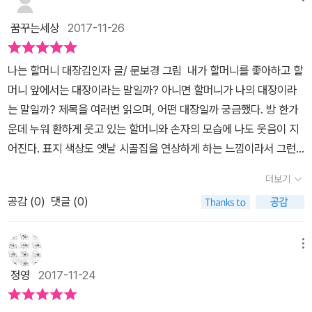
머니와 남자아이가 집앞에서 첫 이야기를 시작한다. ' 할머니는 우리
꿈꾸는세상
2017-11-26
집 대장이에요.' 라는 말과 함께 ' 나도 우리 집 대장이에요. 똑같아요.
똑같아요. 할머니랑 나랑 똑같아요.' 라는 짧지만 공감되는 그림과 추
나는 할머니 대장김인자 글/ 문보경 그림 내가 할머니를 좋아하고 할
억을 불러 일으켜준다. 할머니와 나와의 친밀함을 높여주는 각 각의
머니 앞에서는 대장이라는 말일까? 아니면 할머니가 나의 대장이라
이야기를 짧지만 부드럽게 이야기는 전달해 주는 것 뿐만 아니라, 읽
는 말일까? 제목을 여러번 읽으며, 어떤 대장일까 궁금했다. 방 한가
어주는 엄마, 아빠의 추억을 아이와 함께 공유하게 만드는 책이다.책
운데 누워 환하게 웃고 있는 할머니와 손자의 모습에 나도 웃음이 지
읽기를 남편에게 '책하나만 읽어주세요~' 라는 부탁을 하고, 이틀 뒤
어진다. 표지 색상도 옛날 시골집을 연상하게 하는 느낌이라서 그런
에 다시 아이와 함께 읽다보니, 아이는 아빠와 함께한 책읽기가 기억
지 책을 펼치기도 전에 따뜻한 책이겠구나 하고 생각한다. 작가 김인
이 나서,아빠의 어린시절의 추억을 조금씩 이야기 하는 모습에 놀라
더보기
자 선생님은 할머니에 대한 책을 이전에도 쓰셨다. 그때도 느낀 부분
움을 감출 수가 없었다. '아냐, 이건 거실에서 할머니랑 있는 그림이
공감 (
0
)
댓글 (0)
이지만 할머니와 추억이 많으신 분이것 같다. 본인의 추억뿐만 아니
야, 지금 우리처럼. 그리고 시골 할아버지 집처럼~~' 아빠의 추억도
라 사람들이 가지고 있는 할머니에 대한 추억을 불러일으킬 수 있는
함께 나에게 이야기해주는 모습에 '그림책이 아이에게 나의 추억도
이야기를 풀어주신다. 그러면서 그 이야기를 듣는 사람들의 마음을
메뉴
전해지는 구나'하고 가슴을 뭉클하게 만들어준다. 처음에는 단순히
따뜻하게 해 준다. 거기에 문보경 선생님의 그림이 더해져서 따뜻함
'나는 할머니대장'과 '친할머니 외할머니' 와 같은 내용이 아닐까? 하
정영
2017-11-24
을 더해준다.난 할머니에 대한 기억이 거의 없다. 내가 태어났을 때에
는 생각에서 시작을 했는데, 작가님의 책을 보면 볼수록 '아니, 아니야
는 외할머니만 계셨고, 연세가 아주 많으셔서 함께하기가 쉽지 않았
~ 더 찾아봐' 라고 이야기하는 것만 같다. 책을 읽는 독자로써 곳곳에