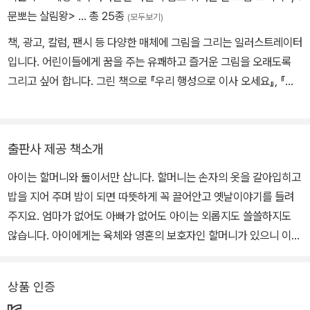
가자!》가 있습니다.
문뽀는 살림왕>
… 총 25종
(모두보기)
책, 광고, 칼럼, 팬시 등 다양한 매체에 그림을 그리는 일러스트레이터
입니다. 어린이들에게 꿈을 주는 유쾌하고 즐거운 그림을 오래도록
그리고 싶어 합니다. 그린 책으로 『우리 행성으로 이사 오세요』, 『나
는 할머니 대장』, 『친할머니 외할머니』, 『시리아의 눈물』, 『친구야, 고
백할 게 있어!』, ‘아인슈타인 과학 동화’ 시리즈 등이 있습니다.
출판사 제공 책소개
아이는 할머니와 둘이서만 삽니다. 할머니는 손자의 옷을 갈아입히고
밥을 지어 주며 밤이 되면 따뜻하게 꼭 끌어안고 옛날이야기를 들려
주지요. 엄마가 없어도 아빠가 없어도 아이는 외롭지도 쓸쓸하지도
않습니다. 아이에게는 육체와 영혼의 보호자인 할머니가 있으니 이
세상에 두려울 것이 없습니다. 아이는 점점 자라 키도 커지고 팔심도
세지고 목소리도 우렁찹니다. 반면 할머니는 점점 키도 쪼그라들고
상품 인증
목소리도 작아지고 다리에 힘도 빠지고 기운이 없어집니다. 그래도