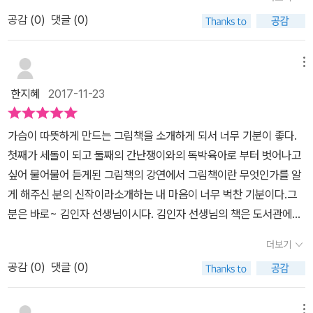
[할머니는 우리 집 대장이에요.나도 우리 집 대장이에요.똑같아요.똑
공감 (
0
)
댓글 (0)
같아요.할머니랑 나랑 똑같아요. -본문 중에서-] 할머니는 까칠하
다.나도 까칠하다.할머니는 돈으로 잘한다.나도 돈으로 잘한다.할머
니는 예민하다.나도 예민하다.많이 먹는 건 안 똑같아서 다행이다.
메뉴
[나는 할머니를 지키는 씩씩한 대장이에요.할머니는 나의 영원한 대
한지혜
2017-11-23
장이에요. -본문 중에서-] 내 할머니도 몇 달 전까지는 혼자서도 씩
씩하게 척척해내는 대장이었다. 유치원도 가기전의 나에게 라면을 먹
가슴이 따뜻하게 만드는 그림책을 소개하게 되서 너무 기분이 좋다.
였을 정도로 어려웠던 우리 집안의 대장이었다. 초등학교 2학년 때는
첫째가 세돌이 되고 둘째의 간난쟁이와의 독박육아로 부터 벗어나고
시험기간이 다가오면 바쁜 엄마를 대신해 내 공부를 도와주던 대장이
싶어 물어물어 듣게된 그림책의 강연에서 그림책이란 무엇인가를 알
었다. 하지만 지금은 밥을 먹었음에도 안 먹었다며 밥 타령하는, 말을
게 해주신 분의 신작이라소개하는 내 마음이 너무 벅찬 기분이다.그
안 들어서 내 엄마의 언성이 높아지게 하는 우리 집 막내다.
분은 바로~ 김인자 선생님이시다. 김인자 선생님의 책은 도서관에
서 대출하여 읽기도 하고 구입해서 읽기도 하지만 매번 가슴을 따뜻
더보기
하게 만드는 묘약이 책 곳곳에 있어 찾는 재미도 솔솔하다.특히 이번
공감 (
0
)
댓글 (0)
[나는 할머니 대장]의 경우 '작가의 말'을 먼저 읽지 않고,아이와 함께
그림과 책읽기 부터 시작을 한 후 조용히 '작가의 말'을 다시 읽고그림
과 책읽기를 하니, 가슴이 더욱 뭉클함이 전해져왔다. 밝은 표정의 할
메뉴