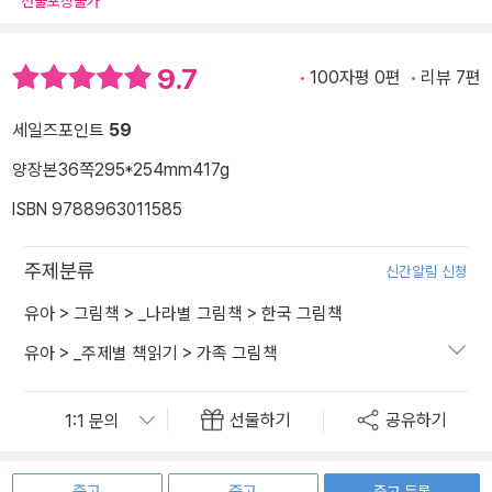
선물포장불가
9.7
100자평 0편
리뷰 7편
세일즈포인트
59
양장본
36쪽
295*254mm
417g
ISBN 9788963011585
주제분류
신간알림 신청
유아
>
그림책
>
_나라별 그림책
>
한국 그림책
유아
>
_주제별 책읽기
>
가족 그림책
선물하기
공유하기
중고 등록