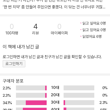
으면 되는 거 아닌가? 누가 한 번만 닦으면 더 이상 안 닦아도 되는
‘한 번 치약’ 좀 만들어 주었으면 좋겠다. 이 닦는 건 너무너무 귀찮아.
어차피 나중에 새로 이가 날 텐데 왜 닦아야 하죠? 어릴 적 한 번쯤은
해 본 생각이 아닐까? 아기 때 난 젖니가 일곱 살 정도가 되면 빠지고
읽고 싶어요 0명
0
4
0
자연스레 새로 이가 나올 텐데, 그때 가서 열심히 닦으면 되는 것 아닌
읽고 있어요 0명
100자평
리뷰
마이페이퍼
가? 왜 지금 그렇게 열심히 닦아야 하는 걸까? 그것도 하루에 세 번씩
읽었어요 6명
이나. 새로 이가 나오면 그때 가서 열심히 닦고 관리하면 될 텐데. 그
이 책에 내가 남긴 글
리고 과학자들은 못 만드는 게 없으면서 왜 한 번만 닦으면 평생 동안
닦지 않아도 될 치약 같은 건 만들지 못하는 걸까? 《왜 또 닦아?》의
로그인하면 내가 남긴 글과 친구가 남긴 글을 확인할 수 있습니다.
주인공 써니는 이를 닦고 난 뒤 얼마 안 되었는데, 아빠가 사온 아이스
로그인하기
크림을 먹었다는 이유로 또 이를 닦으라는 엄마의 말에 불만이 한가
득이다. 방금 닦았는데 왜 또 닦으라고 그런담? 엄마는 이 닦는 것에
구매자 분포
너무 극성이다. 써니의 모습은 아이들이 겪는 일과 중의 하나다. 어른
10대
0%
2.3%
이고 아이고, 누구나 한 번쯤은 해봤음직한 이야기가 재미나게 그려
20대
0%
2.3%
진다. 이 닦기에 대한 작은 팁! 책장의 마지막은 이 닦기에 대한 작은
30대
2.3%
34.1%
팁이 있다. 주인공 써니의 궁금증을 풀어줄 답과 이 닦기에 대한 상식
40대
4.5%