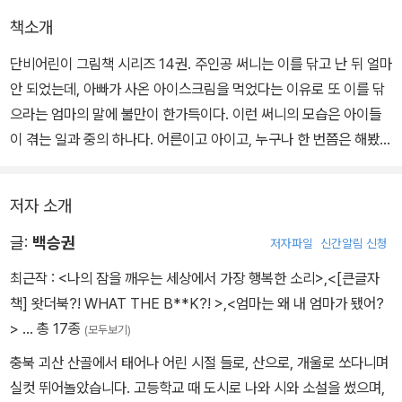
책소개
단비어린이 그림책 시리즈 14권. 주인공 써니는 이를 닦고 난 뒤 얼마
안 되었는데, 아빠가 사온 아이스크림을 먹었다는 이유로 또 이를 닦
으라는 엄마의 말에 불만이 한가득이다. 이런 써니의 모습은 아이들
이 겪는 일과 중의 하나다. 어른이고 아이고, 누구나 한 번쯤은 해봤음
직한 이야기가 재미나게 그려진다.
저자 소개
책장의 마지막은 이 닦기에 대한 작은 팁이 있다. 주인공 써니의 궁금
증을 풀어줄 답과 이 닦기에 대한 상식들이 있다. 젖니와 영구치에 관
글:
백승권
저자파일
신간알림 신청
한 정의부터 써니가 가장 궁금해했던 새로 이가 날 텐데 왜 닦아야 하
최근작 :
<나의 잠을 깨우는 세상에서 가장 행복한 소리>
,
<[큰글자
는지까지. 그리고 올바른 칫솔질과 잘못된 칫솔질도 나와 있다.
책] 왓더북?! WHAT THE B**K?! >
,
<엄마는 왜 내 엄마가 됐어?
>
… 총 17종
(모두보기)
충북 괴산 산골에서 태어나 어린 시절 들로, 산으로, 개울로 쏘다니며
실컷 뛰어놀았습니다. 고등학교 때 도시로 나와 시와 소설을 썼으며,