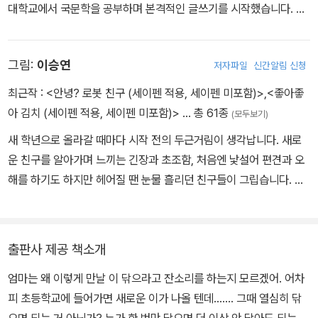
대학교에서 국문학을 공부하며 본격적인 글쓰기를 시작했습니다. 그
뒤 신문기자, 농부, 정부관료 등 다양한 일을 했습니다. 지금은 대학교
에서 글쓰기를 가르치며, 어린이를 위한 글을 비롯해 다양한 글을 열
그림:
이승연
저자파일
신간알림 신청
심히 쓰고 있습니다. 어린이를 위해 쓴 책으로는 《아빠는 나쁜 녀석이
야》《행복한 어린이 농부》《싯다르타의 꿈, 세상을 바꾸다》등이 있고
최근작 :
<안녕? 로봇 친구 (세이펜 적용, 세이펜 미포함)>
,
<좋아좋
어른을 위한 책으로《보고서의 법칙》등 이 있습니다.
아 김치 (세이펜 적용, 세이펜 미포함)>
… 총 61종
(모두보기)
새 학년으로 올라갈 때마다 시작 전의 두근거림이 생각납니다. 새로
운 친구를 알아가며 느끼는 긴장과 초조함, 처음엔 낯설어 편견과 오
해를 하기도 하지만 헤어질 땐 눈물 흘리던 친구들이 그립습니다. 유
년 시절을 생각하며 어린이책에 그림을 그리는 일을 하고 있습니다.
그린 책으로 《사춘기 대 갱년기》, 《진흙탕 선거》, 《로봇 반장》, 《비
상! 바이러스의 습격》, 《거인의 나라로 간 좌충우돌 탐정단》, 《고구마
출판사 제공 책소개
탐정》 등이 있습니다.
엄마는 왜 이렇게 만날 이 닦으라고 잔소리를 하는지 모르겠어. 어차
피 초등학교에 들어가면 새로운 이가 나올 텐데……. 그때 열심히 닦