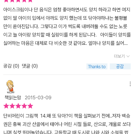
닦고 살 수 없을까? - 본문 중에서 써니는 이를 안 닦고 살 수 없을지
아이스크림이나 단 음식은 엄청 좋아하면서도 양치 하라고 하면 여지
생각한다. 엄마는 빨리 이를 닦으라는 말을 한다. 나중에 크면 '한 번
없이 딸 아이의 입에서 아까도 양치 했는데 또 닦아야하냐는 불평불
치약'을 만들고 말겠다는 생각을 한다. 이 제품은 한 번만 닦으면 평
만이 쏟아진답니다. 그렇다고 이가 썩도록 내버려둘 수도 없는 노릇
생 안 닦아도 되는 치약이다. 이런 치약이 있으면 우리들도 편할 것 같
이고 늘 아이랑 양치할 때 실랑이를 하게 된답니다. 아이들이 양치를
다. 세끼 식사를 하고 이를 닦는 일이 가끔은 어른들에게도 귀찮은 일
싫어하는 마음은 대체로 다 비슷한 것 같아요. 얼마나 양치를 싫어하
일수 있다. 이렇게 평생 한번만 닦으면 되는 치약이 나온다면 정말 획
길래 간편하게 한 번만 닦아도 모든 것이 해결되는 양치를 다 생각해
기적인 발명품으로 많은 사람들에게 인기를 모을거라는 생각이 든다.
더보기
냈겠어요. '한 번 치약'을 누군가 발명하기만 한다면 정말 불티나게 팔
어린 써니의 생각을 응원해 주어야하는것인지 엉뚱한 생각이라며 열
공감 (
0
)
댓글 (0)
릴 것 같네요. 아이들 뿐만 아니라 어른들에게도 인기 폭발일 것 같아
심히 이를 닦으라 말해야하는지 잠시 혼란스럽다^^ 아이들을 억지로
요. 우리 아이도 이 책을 보면서 마치 자기의 모습을 보는 것 같았는
화장실 안으로 들여보내면 나올 생각을 하지 않는다. 이를 닦는 것이
지 공감하면서 열심히 보더라구요. 양치를 하고 난 후에라도 맛있는
메뉴
아니라 거울을 보며 장난을 하고 있다. 써니도 이는 닦지 않고 거울을
간식을 먹고 나서 다시 이를 닦으려면 귀찮아하고 아까도 닦았다는
보며 장난을 친다. 써니 또래의 아이들이 있는 분들이라면 공감할 것
책읽는맘
2015-03-09
말을 하고... 특히 아주 졸릴 때는 양치하라고 하면 짜증부리기도 하고
이다. 이는 닦지 않고 흥얼거리며 화장실 안에서 시간만 보내고 있는
어쩔 때는 그냥 잠들어버려 양치를 못하고 말 때도 종종 있답니다. 더
것이다. 아이들은 대부분 이렇게 이 닦는 것을 좋아하지 않기에 이 책
단비어린이 그림책 14.왜 또 닦아?이 책을 살펴보기 전에..저자 백승
군다나 나중에 어차피 이가 빠지고 새로 날텐데 왜 계속 닦아야하냐
에서 만나는 이야기에 공감하게 된다. 과자나 아이스크림을 좋아하는
권은 충북 괴산 산골에서 태어나 어린 시절 들로, 산으로, 개울로 쏘다
는 말도 우리 딸은 한답니다. 이 책에 써니도 그런 이야기를 하네요.
아이가 이 닦는 것이 싫어 먹고 싶은 것을 참을때가 있다. 그렇게 좋아
니며 실컷 뛰어놀았습니다. 고등학교 때 도시로 나와 시와 소설을 썼