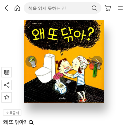
소득공제
왜 또 닦아?