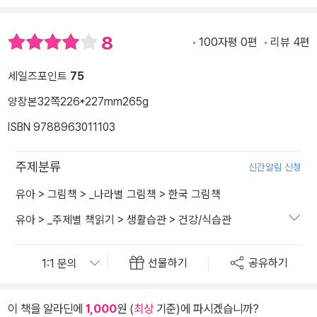
8
100자평 0편
리뷰 4편
세일즈포인트
75
양장본
32쪽
226*227mm
265g
ISBN 9788963011103
주제분류
신간알림 신청
유아
>
그림책
>
_나라별 그림책
>
한국 그림책
유아
>
_주제별 책읽기
>
생활습관
>
건강/식습관
선물하기
공유하기
이 책을 알라딘에
1,000
원 (
최상
기준)에 파시겠습니까?