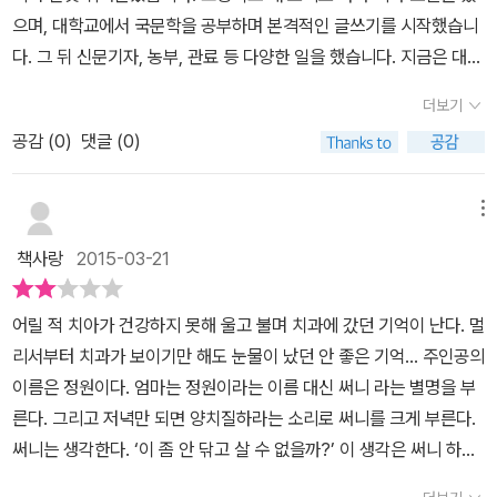
완전 우리 딸 이야기인 것 같아서 저도 공감 100%인데 자기도 자기
하는 아이스크림인데도 안먹는 것을 보면 이 닦는 것이 저렇게 싫을
으며, 대학교에서 국문학을 공부하며 본격적인 글쓰기를 시작했습니
이야기인 줄 아는지 제가 '꼭 네 이야기인 것 같지? 똑같네'라고 했더
까싶다. 치약의 향이나 느낌 등을 싫어하는 아이들도 많다. 그렇기에
다. 그 뒤 신문기자, 농부, 관료 등 다양한 일을 했습니다. 지금은 대학
니 말없이 배시시 웃기만 하더라구요. 책 표지부터 양치하기 귀찮아
안한다고 일방적으로 화룰 내는 것도 무리가 있을 것이다. 무엇이든
교에서 글쓰기를 가르치며, 어린이를 위한 글을 비롯해 다양한 글을
죽겠다는 표정인데 엄마가 강제로 양치를 해주는 모습이 눈에 들어옵
더보기
억지로 하면 역효과가 생기게 마련이다. 그렇기에 함께 책을 읽으며
열심히 쓰고 있습니다. 어린이를 위해 쓴 책으로는 《아빠는 나쁜 녀석
니다. 많은 아이들의 모습이 이렇지 않을까 싶어요. 아이들이 양치하
재미있게 이를 닦을수 있으면 좋지 않을까. 지금 당장 이 닦는 것이 좋
공감 (
0
)
댓글 (0)
이야》《행복한 어린이 농부》《싯다르타의 꿈, 세상을 바꾸다》《사그락
기 싫어하면서도 단 음식들을 좋아하는 모습을 잘 표현했고, 이승연
아지지는 않겠지만 왜 해야하는지에 대한 생각은 할수 있다. 이야기
볼볼볼 촉》등이 있습니다.그린이 이승연은 대학에서 가구 디자인을
님의 그림으로 된 책들을 몇 권 봐서인지 아이가 그림도 친숙해하고
의 마지막에는 새로 이가 나지만 왜 닦아야하는지에 대한 이야기와
공부했으며 지금은 어린이들이 좋아서 어린이 책에 그림을 그리는 일
메뉴
재미있어 합니다. 처음엔 아이가 책을 보면서 왜 이름이 정원이인데
올바른 칫솔질과 잘못된 칫솔질을 소개하고 있다. 재미있는 이야기와
을 하고 있습니다. 그린 책으로는 《엄마 아빠가 이상해》《잔소리쟁이
써니라고 부르는지 궁금해했었는데 바로 썩은 이 때문에 써니라고 부
책사랑
2015-03-21
함께 알찬 정보도 함께 다루고 있는 것이다.
고모가 좋아》《우리학교 슈퍼 스파이》《소심한 미호 방송 PD 되다》
르는 걸 알게 되고는 그래서 그렇구나라고 혼자 이야기하더라구요.
《사그락 볼볼볼 촉》등이 있습니다.​[인터넷 교보문고 제공]. ....​​'아빠
저도 사실 정원이랑 써니는 발음이 비슷한 것도 아닌데 왜 써니라고
어릴 적 치아가 건강하지 못해 울고 불며 치과에 갔던 기억이 난다. 멀
는 나쁜 녀석이야'라는 재미있는 제목의 책으로 만나본백승권님의 작
부를까 내심 궁금했었거든요. 책 뒷 부분에는 유치와 영구치에 대한
리서부터 치과가 보이기만 해도 눈물이 났던 안 좋은 기억... 주인공의
품을​ 도서관에서 아이와 참 재미있게 본 기억이 있다.​그러고 또 다른
이야기도 나와 있어서 아이가 왜 새로 이가 날 건데도 양치를 열심히
이름은 정원이다. 엄마는 정원이라는 이름 대신 써니 라는 별명을 부
책인 '왜 또 닦아?'​표지에서도 심상치 않은 분위기이다.​아이 둘을 키
해야하는지에 대한 의문을 해결할 수 있었답니다.
른다. 그리고 저녁만 되면 양치질하라는 소리로 써니를 크게 부른다.
우면서 꽤나 어려웠던 부분이 양치이기도 했다.​이를 좀처럼 벌려주지
써니는 생각한다. ‘이 좀 안 닦고 살 수 없을까?’ 이 생각은 써니 하나
않아서꽤나 힘들었던 기억이 생생하다.​​이젠 제법 큰 첫째 딸도 그때
만의 생각이 아니라 모든 아이들의 생각일 것이다. 나도 어릴 적 잠이
의 기억을 한다고 말하면꽤나 이닦는 것에 얼룩진 추억이 남아 있는