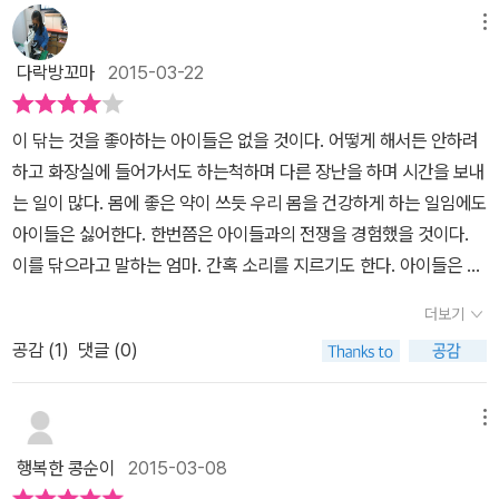
메뉴
다락방꼬마
2015-03-22
이 닦는 것을 좋아하는 아이들은 없을 것이다. 어떻게 해서든 안하려
하고 화장실에 들어가서도 하는척하며 다른 장난을 하며 시간을 보내
는 일이 많다. 몸에 좋은 약이 쓰듯 우리 몸을 건강하게 하는 일임에도
아이들은 싫어한다. 한번쯤은 아이들과의 전쟁을 경험했을 것이다.
이를 닦으라고 말하는 엄마. 간혹 소리를 지르기도 한다. 아이들은 어
떻게해서든 이를 닦지 않으려고 한다. 아이들이 싫어하지 않고 재미
더보기
있게 할수 있는 방법은 없는 것일까. 이 닦는 것을 싫어하는 아이들과
공감 (
1
)
댓글 (0)
해야한다고 하는 엄마의 아웅다웅한 모습을 담고 있는 책을 만났다.
<왜 또 닦아?>라는 제목을 보면 알수 있듯이 이 닦는 것을 싫어하는
써니를 만날수 있다. 집에서 정원이라는 이름대신 '써니'라는 애칭으
메뉴
로 불리는 아이. 아이가 왜 써니라고 불리는지는 마지막에 알 수 있다.
행복한 콩순이
2015-03-08
우리가 생각하는 것처럼 예쁜 의미가 아니다^^ 아, 귀찮아. 이 좀 안