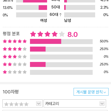
들이 있다. 젖니와 영구치에 관한 정의부터 써니가 가장 궁금해했던
38.6%
새로 이가 날 텐데 왜 닦아야 하는지까지. 그리고 올바른 칫솔질과 잘
50대
2.3%
13.6%
못된 칫솔질도 나와 있다. 《왜 또 닦아?》는 이 닦는 습관이나 이 닦는
60대
0%
0%
여성
남성
방법에 관한 단순한 생활 그림책이 아니다. 이 책은 아이들이 늘 겪고
있는 일상과 궁금증에 대해 같이 공감하고 고개를 끄덕일 수 있게 하
8.0
평점 분포
는 그림책이다. 거기에 궁금증까지 해결할 수 있는 일석이조의 그림
책이다. 《사그락 볼볼볼 촉》에서 재미난 언어와 익살스런 그림으로
50.0%
함께한 백승권 작가와 이승연 작가가 다시 만났다. 《왜 또 닦아?》에
25.0%
서도 재미난 이야기와 그림으로 유아들의 마음을 사로잡을 것이다.
0%
25.0%
0%
100자평
게시물 운영 원칙
카테고리