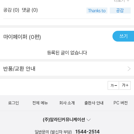
더보기
올 때쯤만 되면 엄마가 큰 목소리로 나를 불러 양치질을 하라고 했다.
것이 분명하다.​둘째 아이 이제 3살..​이닦기 전쟁이 시작되었다!!​이 좀
공감 (
0
)
댓글 (0)
귀찮기도 하고, 졸리기도 하고 양치질을 하고 나면 매운 치약과 물을
안 닦고 살순 없을까라고 생각하는 딸 정원이..굉장히 재미있는 생각
적셔서 잠이 다 달아나버리기 때문에 더욱 양치질이 싫었던 것 같다.
을 가지고 있는 아이이다.한 번만 닦으면 평생 안 닦아도 되는 치약을
그래서 써니는 생각한다. 한 번만 닦으면 평생 안 닦아도 되는 치약이
생각하다니..너무 재미있고 기발한 생각에 딸아이도 그 생각에 동의
쓰기
마이페이퍼 (0편)
있었으면 좋겠다고 ... 동화책을 읽으면 우리들은 생각하기 힘든 엄청
하면서 크게 공감하고 있었다.그런 치약이 개발되면 정말 좋겠다는
난 상상력이 결부된 생각들이 나와서 재미있다. 한 번만 먹으면 밥을
딸아이를 난 또한 어찌할꼬..우리 집도 정원이네와 다를바가 없다.우
등록된 글이 없습니다
안 먹어도 배가 부른 약이나 한 알의 약으로 밥이 해결되는 것 등등.
리집 이야기를 하는 것처럼잠자기전에 단 음식을 먹으면이를 닦아도
정말 이런 상품들이 나오면 대박 히트를 칠 수 있을 것이다. 적어도 모
다시 이를 닦아야하는 귀찮음을 감수해야한다는 것!이 닦는 기분이
반품/교환 안내
든 어린이들은 행복해질 수 있을 것 같다. 그러면 과자나 사탕 등 맛있
이상한 것인지..이 닦는 것이 귀찮아서 그러는 것인지..졸릴 때 이 닦
는 군것질거리를 모두 다 먹을 수 있겠지? 저녁에 아빠가 퇴근하시면
기는 치과가는 것만큼이나 싫다는데..딸아이도 꼭 자기 직전에 양치
서 아이스크림이라도 사오시면 이미 닦은 이를 또 닦아야 하므로 끔
를 한다.조금 미리 그 전에 하면 좋을 것을눈이 반쯤 감긴 상태에서 비
찍한 상황이 벌어진다. 또 재미있는 장면은 양치질을 묘사한 상황이
몽사몽 양치를 하기 일쑤이다.졸리기 전에 양치 좀 하면 안되겠니??
로그인
전체 메뉴
회사 소개
출판사 안내
PC 버전
다. 먼저 칫솔이 치아를 지나가는 것은 소름이 돋는다고 표현했다. 어
얼만전에 우리집에서 피를 부르는 사건이 있었다.딸아이가 이를 닦다
른이 되면 시원하고 오히려 이를 닦지 않으면 찝찝한 기분이 될 수 있
가 그만 칫솔질을 세개하는 바람에목 안에 칫솔을 '컥'하고 부딪혀상
(주)알라딘커뮤니케이션
겠지만 어린 아이는 소름이 돋는 기분이 될 수 있겠다는 생각이 들었
처가 나서 피가 나고 말았다.그 뒤로 음식 먹기도 불편하고한동안 많
다. 또한 치카 치카 팔을 열심히 움직이는 것은 팔이 저리다고 표현했
1544-2514
은 고생을 하기도 했다.이 닦기 투정이 더 늘긴했지만,이를 꼭 닦아야
일반문의 (발신자 부담)