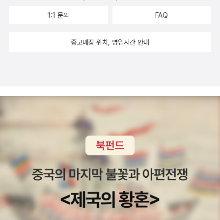
다. 또 거품이 차는 것은 숨이 막힌다고 표현했다. 너무나 아이의 입장
하는 것은 알기에말없이 오늘도 이를 닦는다!써니라는 별명이 더 익
1:1 문의
FAQ
에서 아이의 눈높이로 표현을 잘 한 것 같다. 이 장면을 엄마가 하는
숙한 정원이를 보면서딸아이도 어쩌면 똑같은 생각을 하고 있었음을
것과 비교하는 모습도 너무 우스꽝스럽게 표현이 되어있어 재미있게
엄마도 이해 못하는 바는 아니다.그럼에도 오늘도 내일도 어김없는
중고매장 위치, 영업시간 안내
봤다. 하지만 양치질을 하면서 좋은 점은 내 얼굴을 실컷 볼 수 있다는
이닦기는 계속 되기에좀 더 이 닦기가 즐겁길 바래본다.정말 써니와
것이다. 마치 TV에 나오는 사람처럼 실컷 나의 얼굴을 구경할 수 있
딸아이가 바라는 바대로'한 번 치약'이 발명되면 같이 바래보면서 말
는 것... 마지막엔 왜 정원이의 별명이 써니인지 나온다. 썩은 이를 줄
이다.
여서 써니라고 한 것이다. 나중에 우리 아이가 썩은 이가 생겼을 때 나
도 써니라는 별명을 붙여줘야겠다. 이 책을 통해 아이들이 조금 더 재
미있게 양치를 할 수 있는 계기가 되었으면 좋겠다.