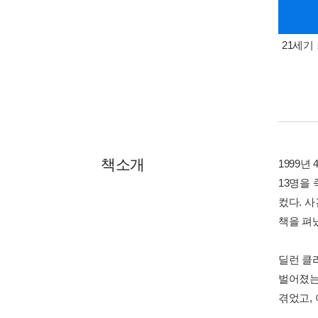
21세기 
책소개
1999
13명을
컸다. 사
책을 펴
딜런 클리
벌어졌는
겪었고,