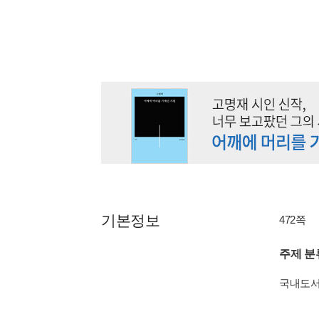
기본정보
472쪽
주제 분
국내도