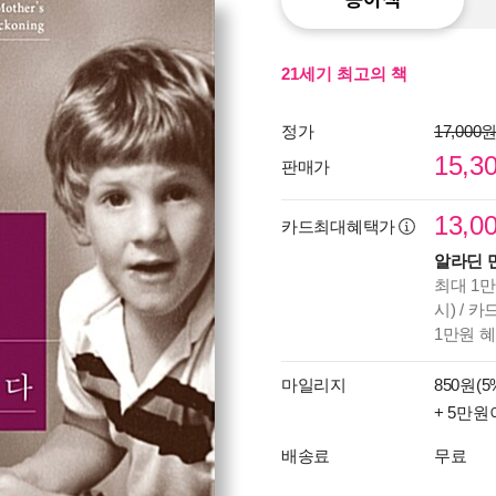
21세기 최고의 책
정가
17,000
15,3
판매가
13,0
카드최대혜택가
알라딘 
최대 1만
시) / 
1만원 
마일리지
850원(5
+ 5만원
배송료
무료