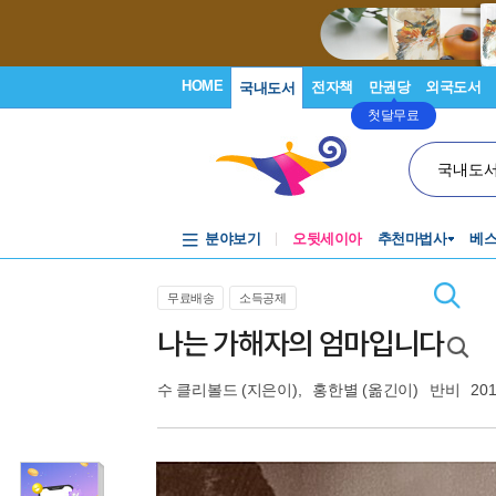
HOME
전자책
만권당
외국도서
국내도서
첫달무료
국내도
분야보기
오뒷세이아
추천마법사
베
무료배송
소득공제
나는 가해자의 엄마입니다
수 클리볼드
(지은이),
홍한별
(옮긴이)
반비
201