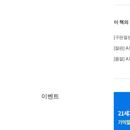
이 책의
[구판절판] A
[절판] A M
[품절] A M
이벤트