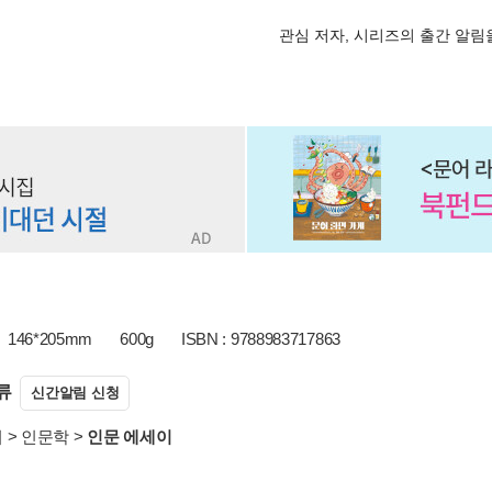
관심 저자, 시리즈의 출간 알
146*205mm
600g
ISBN : 9788983717863
류
신간알림 신청
서
>
인문학
>
인문 에세이