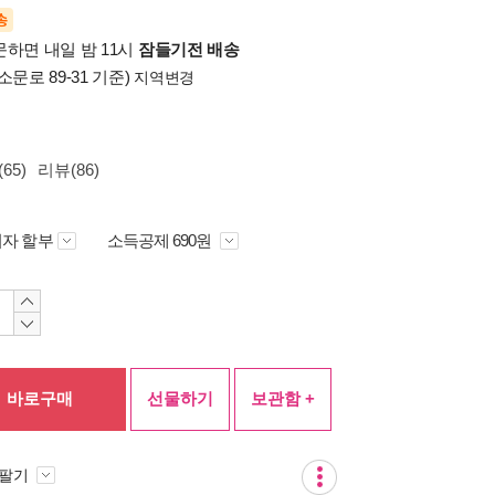
송
문하면 내일 밤 11시
잠들기전 배송
소문로 89-31 기준)
지역변경
65)
리뷰(86)
자 할부
소득공제 690원
바로구매
선물하기
보관함 +
 팔기