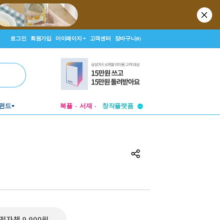
로그인
회원가입
마이페이지
고객센터
장바구니
(0)
투비컨티뉴드
펀드
북플
서재
창작플랫폼
투비컨티뉴드