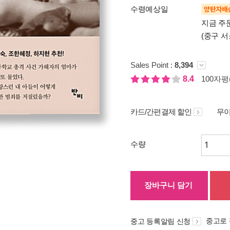
수령예상일
양탄자배
지금 주
(중구 서
Sales Point :
8,394
8.4
100자평(
카드/간편결제 할인
무이
수량
장바구니 담기
중고로
중고 등록알림 신청