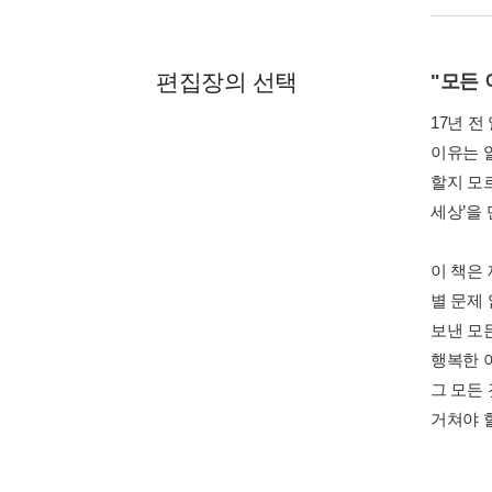
편집장의 선택
"모든 
17년 
이유는 
할지 모
세상’을
이 책은
별 문제
보낸 모
행복한 
그 모든
거쳐야 