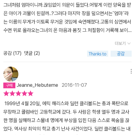
들이 알고 있다는 자만, 우리 아이만큼은 절대 그럴 리가 없다는 착각
신이 힘든 시간에 자신을 비난한 모든 사람들을 이해하며, 자신을 위
그녀처럼 엄마이니까.끊임없이 의문이 들었다.어떻게 이런 양육을 받
든 것의 기폭제 역할을 한 것은 본인들의 철저하고 꼼꼼한 모니터링
그 지옥의 17년을 기록한 책이다. 1999년 4월 20일 오후 12시 5분
은 세상의 모든 부모에게 해당하는 말이라는 걸 고해성사를 하듯 철
로한 모든 사람들에게 감사한다. 그녀는 사실을 사실로 인정하려고
은 아이가 괴물이 된걸까..?그러다 마지막 장을 덮으면서는˝엄마˝라
에도 불구하고 걸러내지 못 한 또 다른 '사이코패스'에 가까운 친구 때
전화에서 시작된다. 1999년 4월, ‘수 클리볼드’의 17 살 아들 ‘딜런
저히 고백할 수밖에 없었다. '내가 키운 아이를 믿었고, 무슨 일이 있
온 마음을 다해 애를 쓰고, 최선을 다해 그것을 책으로 전하고 있다.
는 이름의 무게가 이토록 무거운 것임에 숙연해졌다.고통의 심연에서
문이었다는 식의 변명 아닌 변명으로 점철한 내용이라니.. 이 글을 읽
클리볼드’는 친구 ‘에릭’과 함께 콜럼바인 고등학교에서 총을 난사해
다면 언제라도 엄마한테 말할 수 있을 가라 확신했고, 때가 되면 스스
또한, 이것이 자기에게 일어났다는 사실은, 평범하고 행복한 가정 누
수면 위로 올라오는그녀의 온 마음과 몸짓 그 처절함이 거룩해 보이
으며 내가 정말 안타까왔던 점은 사실 그 점이었다, 결국 이 사람은 끝
13명을 살해하고 24명을 부상 입힌 후 자살했다. “사실 컬럼바인 이
로 입을 열 거라고 자신했다.' (p.363) 사건이 터지고 모든 것이 바뀐
구에게도 일어날 수 있다는 것이라면서, 혹여라도 앓고 있을지 모를,
기까지 했다.책의 시작은 이랬다.1999년 4월 20일, 에릭 해리스와
까지 (본인의 의지로) 진실을 외면하거나 아니면 아예 (무지함으로)
전에 누가 우리 삶을 들여다보았더라도, 아무리 고배율 줌렌즈를 들
더보기
그 순간부터 저자의 고백은 간증처럼 이어진다. 1부. '상상도 하지 못
아파하며 고통스러워 하고 있을지도 모를 사람들을 위해 이 책을 썼
딜런 클리볼드는 총과 폭탄으로 무장하고 콜람바인고등학교에 갔다.
정말 (그리고 앞으로도 결코) 진실을 모르고 살아갈 것이란 사실 때문
이댔더라도 미국 어디에서나 볼 수 있는 가정과 다를 바 없는 아주 평
한 일', 2부. '이해를 향해'로 이루어진 이 책에서 저자는 사건이 터졌
다. 앞으로 일어날 비극을, 막을 수 있다면 우리가 막아보자고 혼신의
공감 (
17
)
댓글 (2)
두 사람은 학생 열두 명과 교사 한 명을 살해하고 스물네 명에게 부상
이었다.아이가 잔혹한 방법으로 다른 많은 아이들의 목숨을 빼앗고
범한 모습밖에는 보지 못했을 것이다.”라고 하였다. 수 클리볼드의 아
던 1999년의 상상도 할 수 없는 충격과, 비탄과, 벗어날 수 없는 공포
힘을 다해 얘기를 한다. 책은 첫장부터 끝장까지 그 진실함이 차고 넘
을 입힌 다음 스스로 목숨을 끊었다. 역사상 최악의 학교 총기 난사 사
스스로 죽음을 결심한 괴물이 되기까지 그 모든 시간들을 한 지붕 아
들 딜런은 대학에 가면 컴퓨터를 전공할 계획인 재원이었다. 조립한
와 치욕 속에서 보냈던 그해의 실상을 자세히 기록하였고, 2부에서
쳐 내 안의 모든 것들이 뒤틀리는 경험을 하게 된다. 내 안에 내가 가
건이었다. 딜런 클리볼드는 내 아들이다.(중략)톰과 나는 다정하고 관
래에서 함께 살아온 부모로서, 많은 사람들이 사건 후 이 엄마에게 물
메뉴
컴퓨터로 친구들과 같이 게임을 하고 시각 효과나 음향 효과를 가지
저자는 사건이 터지기 전까지 자신의 아들로서 바라본 딜런의 모습을
지고 있던 생각들이, 막연한 원망이 저들끼리 섞인다. 그것들이 섞여
심이 많고 적극적인 부모였고, 딜런은 에너지가 넘치고 애정이 많은
었다고 했다: '어떻게 모를 수가 있어요?' 저자도 스스로에게 숱하게
고 실험도 하는 수준이라고 이해했다. (위험한 사이트들을 접속하고
Jeanne_Hebuterne
2016-11-07
그녀가 쓴 일기와 함께 기록하고 있다. 세상의 비난과 법정다툼 그리
서 나는, 나란은 인간을 다시 구성해야 한다고 생각한다. 나는 바이런
아이였다. 늘 염려하며 언젠가는 정신을 차리고 제자리를 찾기를 빌
되뇌이고 되물으며 괴로움과 고통 속에 몸부림을 쳐왔고 앞으로도 그
자신과 다른 사람들을 다치게 할 모의를 할 것이라고는 ...) 갑자기 죽
고 충격으로 인한 우울증, 불안장애, 공황발작 및 시시각각 느꼈던 자
에게 그랬듯이 딜런에게도 번개, 뱀, 저체온증을 조심하라고 가르쳤
어야 하는 아이가 아니었다. 우리는 딜런을 ‘햇살‘이라고 불렀다. 딜런
질문에 대한 답은 쉽게 찾지 못 할 것이라고 했다. 하지만 한가지 분
어버린 아들의 시신을 확인하지도 못했는데, 남은 딜런의 가족들은
1999년 4월 20일, 에릭 해리스와 딜런 클리볼드는 총과 폭탄으로
살충동을 이겨내고 마침내 한 권의 책을 세상에 내보이기까지 그녀의
다. 치실질을 하고, 선크림을 바르고, 사각지대를 꼭 확인하라고 가르
의 금발머리가 후광처럼 빛났기 때문이기도 했지만 딜런에게는 매사
명한 것은, 자신은 아이를 굉장히 사랑했고 부모로서 옳다고 생각한
이미 이웃과 세상의 적이 되어 버렸다. 이들은 친적의 배려로 언론과
무장하고 콜럼바인 고등학교에 갔다. 두 사람은 학생 열두 명과 교사
수고를 미루어 짐작할 수 있었다. '내가 도대체 왜 이 책을 써서 세상
쳤다. 십대가 된 뒤에는 음주와 약물의 위험에 대해 최대한 터놓고 이
가 힘들지 않게 잘 풀렸기 때문이기도 했다. 나는 딜런이 내 자식이어
방식으로 양육했으며 지금 생각해도 그 방법은 결코 틀리지 않았다는
외부의 눈을 피해 몰래 친척 집에 숨어 들어가, 키우는 고양이에게 밥
한 명을 살해하고 스물네 명에게 부상을 입힌 다음 스스로 목숨을 끊
의 비난과 독설을 다시 마주하려는 걸까 하는 생각이 들 때마다 나는
야기하고 안전하고 윤리적인 성행위에 대해서도 가르쳤다. 딜런이 마
서 감사하다고 생각했고 온 영혼과 심장으로 딜런을 사랑했다. 콜럼
것이었다. 그리고 그 근거로 자신이 아이와 함께 시간을 보낼 때 나누
을 주는 일 외에는 할 수 있는 것이 아무것도 없었다. 가해자인 아이들
었다. 역사상 최악의 학교 총기 난사 사건이었다. 딜런 클리볼드는 내
이 부모들을 생각한다. 딜런이야 우등생도 운동부 스타도 아니었지
주한 가장 큰 위험은 외부에서 오는 게 아니라 이미 자기 안에 있었다
바인 이전의 우리 삶이 너무 평범하다는 점이 사람들에게는 가장 이
던 대화방식, 아이가 어떤 문제를 일으켰을 때 취했던 대응방식, 또 아
은 죽어버렸다. 남은 가족은, 수 클리볼드는 이후 평생을 괴로워했다.