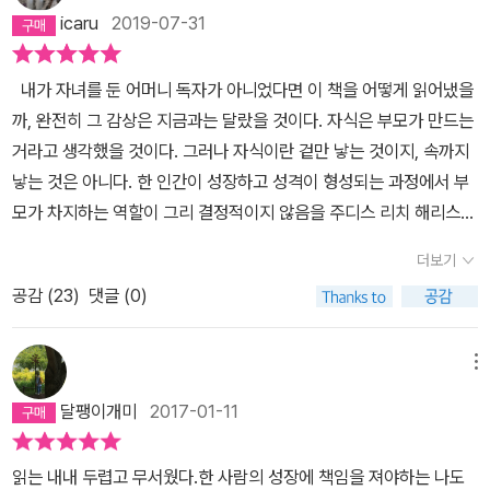
의 친구 에릭은 고등학교 졸업반이었고, 프롬(고교 졸업과 성년이 되
수 클리볼드가 알던 그 아들과 아주 달랐다. 그제서야 그녀는 자신의
큰 두려움과 자기가 나쁜 사람이 되는 것이 아닐까 하는 걱정을 안 할
icaru
2019-07-31
는 것을 축하하는 파티)이 있은 지 며칠 후 별 다른 이유도 없이 학교
아들이 우울과 분노에 휩싸였으며, 자신의 의지로 그런 살인을 저질
수 없었을 것이다. 큰 아들도 있는데 그 아이는 성격이 외향적이라
에서 총기를 난사해 같은 학교 학생과 교사 13명을 살해하고 24명에
렀다는 걸 받아들인다. 당연히 그녀는 '어떻게 부모가 되어서 아들이
그럴수록 오히려 겉으로 반항하며 은연 중에 부모에게 경고함으로써
내가 자녀를 둔 어머니 독자가 아니었다면 이 책을 어떻게 읽어냈을
게 부상을 입힌 후 자살했다. '딜런의 우울과 자살 충동을 알고 받아들
그런 것도 눈치채지 못했냐'는 비난에 수도없이 맞닥뜨린다. 그녀가
잘 비켜갔던 것 같다. 하지만 이 사건의 당사자가 된 둘째의 경우 매
까, 완전히 그 감상은 지금과는 달랐을 것이다. 자식은 부모가 만드는
이고 나서도 한참 동안 나는 딜런의 폭력을 받아들이는 데에는 여전
가장 많이 자신에게 질문하는 것도 그것이다. 내가 왜 몰랐지? 어디
우 내향적이고 자기중심적 사고를 하는 성향의 아이였기에 그런 과도
거라고 생각했을 것이다. 그러나 자식이란 겉만 낳는 것이지, 속까지
히 어려움을 겪었다. 지하실 테이프에서 분노를 터뜨리던 사람은 내
서 무엇을 놓쳤지? 그녀는 끊임없이 자신에게 질문하고 그 혼란스러
한 관심과 간섭, 집착이 오히려 아이에게 큰 부담으로 작용했으리라
낳는 것은 아니다. 한 인간이 성장하고 성격이 형성되는 과정에서 부
가 모르는 사람이었다. 내 아들 몸 안에 낯선 사람이 깃든 것 같았다.
운 감정을 일기로 남긴다. 아들이 남긴 일기를 읽고, 과거의 자신의 일
짐작이 되었다. 각 아이의 타고난 기질과 서로 '다름'에 대한 관찰과
모가 차지하는 역할이 그리 결정적이지 않음을 주디스 리치 해리스에
내 집에서 기르고, 내가 내 가치관을 심어주었다고 생각한 아이, '부탁
기를 읽으면서 '혹시 이게 그 싸인이었나'를 곰곰 돌이켜보고, 희생자
배려가 전무한 상태에서, 스스로 생각하기에 '옳다고 생각'하는 잣대
서 재차 확인한 바 있듯이. 자식은 미래에 속해 있고, 부모는 그 미래
합니다.', '고맙습니다.'라고 말하라고 가르치고 손을 꼭 쥐며 악수하라
가족들에게 편지를 쓰고, 자살로 가족을 잃은 사람들을 만나 이야기
더보기
를 들이대며 그 잣대에서 조금이라도 어긋날 경우에는 집요하리 만큼
가 어떤 세계인지를 알지 못한다. 또한 부모는 아이의 성격이 결정되
고 가르친 아이가 다른 사람들을 죽였고, 그 이상의 파괴를 계획했다
를 나누고, 정신건강과 우울증에 관련된 전문가들을 만나고 또 만나
쫓아다니며 숨 쉴 공간을 허용하지 않음으로써, 본인들은 좋은 부모
공감 (
23
)
댓글 (0)
는 데(유전적 영향을 제외하면) 별 영향을 미치지 않으며, 아이들이
니.' (p.406) 이 책을 읽게 되는 많은 사람들은 어쩌면 책을 읽기 전
며, 우울증에 관련된 책들을 읽고 또 읽는다. 그리고 이제, 그녀는 쓴
노릇을 완벽하게 했다고 생각하는 모습에서 그 내용을 글로 읽고 있
집 밖에서 또래들과 함께하는 환경 속에서 사회화되고 성격을 형성한
과 읽은 후에 자신의 생각에 얼마나 많은 변화가 있었는지 알고서 깜
다. 자신이 하고 싶었던 말을 이 책에 꾹꾹 눌러담았다. 수 클리볼드는
는 '성인'인 나조차도 숨이 막히는 느낌을 받을 정도였으니 말이다.
다고 말하고 있다. 자식이라는 존재는 그렇다. 바르고 착하고 성실하
메뉴
짝 놀라게 될지도 모른다. 나 역시 그러했다. 이 세상에서 가장 아끼고
책에서 자신의 아들을 잃었음을 슬퍼하고, 희생자를 애도하며, 희생
그런데 정작 '가해자의 엄마'가 되어버린 당사자는 자신의 그 모든 '사
다고 해도 사랑하기 버겁다고 느껴질 때가 있다. 그런데 이 가해자 엄
사랑하는 사람, 자신의 몸과 피를 나누어준 사람, 어쩌면 자신보다 더
자의 가족들에게 사과하고, 자신의 아들이 잘못했음을 인정한다. 같
달팽이개미
2017-01-11
랑'에도 불구하고 아이가 어긋났다, 결국 자신은 잘못 키운 것이 없는
마의 자식은 총기 난사로 몇 명의 목숨을 앗아갔나? 가슴이 찢어지는
사랑하는 사람일 수도 있는 제 자식에 대해 우리는 얼마나 우매하고
이 살인을 저지른 에릭때문이라며 에릭만 원망하는 것도 아니고, 딜
데 그 아들의 뇌에 우울증을 극대화하는 특수한 호르몬이 작용 중이
고통이라는 것이 비유가 아니라 묘사라는 것을 온몸으로 실감하게 되
오만했던가, 하는 반성이 저절로 들었다. 그들에 대해 모든 것을 속속
런이 정신이 건강하지 못했다며 아들 변명에 급급하지도 않는다. 자
읽는 내내 두렵고 무서웠다.한 사람의 성장에 책임을 져야하는 나도
었던 것을 몰랐던 것이 원인이었단 내용으로 흘러간다. 그리고 그 모
는 어머니 ‘수’의 지옥은 긴급 상황을 알리는 남편의 전화로 시작되고,