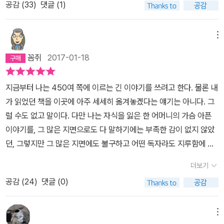
모든 사람들에게 괴물이 된다. 수 클리볼드는 자신의 일에서 최선을
공감 (
33
)
댓글 (1)
에 사회적으로 큰 충격을 불러일으켰고 그 때문에 온갖 추측과 가쉽
장이나 단락이 아닌 책 자체로 아니 그 아들의 '엄마'로 대하고 싶다.
다하고 이웃들과 사이가 좋고 가족들을 사랑하며 사는 사람이었지만,
이 난무했던 것으로 기억한다. 그 때 나름 아이러니 하다고 느꼈던 것
내가 했던 대화들, 내가 가졌던 감정들, 내가 반응했던 것들 그것을 안
그 사건 후에는, '수 클리볼드' 대신 '살인자의 엄마'가 된다. 어딘가에
은, 피살당한 아이들과 마찬가지로 가해자 측도 평범한 중산층 집안
메뉴
타깝게 돌이켜본다. 보게했다.그리고 그녀가 '나는 가해자의 엄마입
서 누구를 만나도 나라는 정체성이 '살인자의 엄마'가 될 수밖에 없는
의 부모가 온전히 존재하는 보통 사람들의 아들들이었다는 점이었다.
니다'라고 써던 것을 안고 한 번 더 위로해주고 싶다.
꼼쥐
2017-01-18
삶을, 그 사건 이후로 수 클리볼드는 살아가게 된다.그녀는 그 사건이
그렇기에 그로부터 17년이란 자기복기 시간이 지나서 그 '가해자' 중
있은 후로 16년간 끊임없이 그 사건에 대해 생각한다. 처음 그녀에게
한 명의 엄마가 쓴 수기가 자기변명이 아닌 고통에 대한 그리고 혹시
지금부터 나는 450여 쪽에 이르는 긴 이야기를 쓰려고 한다. 물론 내
닥쳐온 건 아들을 잃은 슬픔이었다. 이제 다시는 아들을 볼 수 없다는
무엇인가 놓친 것이 있었나 하는 자기반성의 글이란 내용의 리뷰를
가 읽었던 책을 이곳에 아주 세세히 옮겨놓겠다는 얘기는 아니다. 그
사실 때문에 가슴 아파하며, 어릴 적에 아이가 어땠었는지를 떠올리
읽고 이 책을 주문한 뒤 나름 그 내용에 기대했었던 것도 사실이다.하
럴 수도 없고 말이다. 다만 나는 자식을 잃은 한 어머니의 가슴 아픈
고, 그 아이와 미래를 함께 할 수 없다는 슬픔에 휩싸인다. 시간이 조
지만 정작 책을 읽으며 뒤로 갈수록 불편함을 느꼈던 것은.. 저자가
이야기를, 그 많은 지면으로도 다 말하기에는 부족한 감이 없지 않았
금씩 흐르고, 아들로 인한 희생자를 인식하면서부터는, 죄책감과 한
'이렇게 아이를 사랑했고 저렇게 최선을 다 했으며 항상 그런 순간에
던, 그렇지만 그 많은 지면에도 불구하고 어떤 독자라도 지루함에 몸
없는 미안함이 그녀를 감싸고, 자신이 알고 있는 딜런과 세상이 알고
는 바로 이렇게 대응을 했었다'고 한 부분들 때문이었다. 몇십 페이지
을 뒤틀거나 잠시도 한눈을 팔지 않을 것이라고 장담할 수 있는 그런
있는 딜런의 격차에 혼란스러워한다. 딜런이 왜? 그럴 리가 없어, 걘
에 걸쳐서 계속 나오는 그 내용들을 접하며 느낀 점은, 사실 이들에게
더보기
책에 대한 이야기를, 그리고 그 책을 읽었던 나의 소회를 천천히 써보
사흘 전에도 자신이 갈 대학을 구경 갔었는데, 왜? 딜런은 친구도 많
서 굉장히 자녀에게 집착하고 아이의 행동을 하나하나 다 참견하며
공감 (
24
)
댓글 (0)
려 하는 것이다. 저자인 수 클리볼드에 대해 먼저 말하는 게 순서일 듯
고 착한 아이인데? 이런 혼란속에 그녀는 딜런이 약에 중독됐거나,
간섭하는 부모의 모습이 보였기 때문이다. 그런데 그러한 과도한 간
싶다. 그녀의 아들은 1999년 4월 콜럼바인고등학교에서 있었던 끔
누군가로부터 협박을 당해서, 어쩔 수 없는 상황에서 그런 일을 저질
섭과 집착을 애정이란 이름으로 잘 포장하고 들이밀었기 때문에, 아
찍한 사건의 주모자 중 한 명이었다. 그녀의 아들 딜런 클리볼드와 그
렀을 거라고 생각한다. 그러나 죽기 직전 딜런이 남긴 영상속 딜런은,
메뉴
직 어린 아이들 입장에서는 그러한 '관심'을 거부하거나 부정하는데