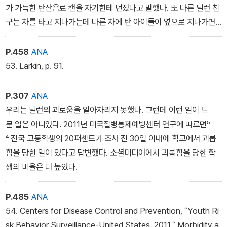
가 가득한 탄산음료 캔을 자기한테 던졌다고 말했다. 또 다른 딜런 친
구는 차를 타고 지나가는데 다른 차에 탄 아이들이 옆으로 지나가면
서 유리병과 쓰레기를 자기들한테 던졌다고 했다.(라킨은 사회적지위
가 낮은 아이들에게 차에서 쓰레기를 던지는 일이 아주 흔했다고 한
P.458
ANA
다.⁵³) 한아이가 체념한 듯한 말투로 겁에 질린 전학생을 달랬다고 한
53. Larkin, p. 91.
다. ˝익숙해질 거야. 원래 늘 그래.˝
P.307
ANA
우리는 딜런의 괴로움을 알아차리지 못했다. 그런데 이런 일이 드
문 일은 아니었다. 2011년 미국질병통제예방센터 연구에 따르면⁵
⁴ 전국 고등학생의 20퍼센트가 조사 전 30일 이내에 학교에서 괴롭
힘을 당한 일이 있다고 답변했다. 소셜미디어에서 괴롭힘을 당한 학
생의 비율은 더 높았다.
P.485
ANA
54. Centers for Disease Control and Prevention, ˝Youth Ri
sk Behavior Surveillance-United States, 2011,˝ Morbidity a