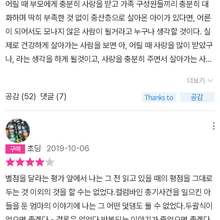
어릴 때 부모에게 충분히 사랑을 받고 가족 구성원들끼리 충분히 대
화하며 딱히 부족한 것 없이 중산층으로 살아온 아이가 있다면, 어른
이 되어서도 모나지 않은 사람이 될거라고 누구나 생각할 것이다. 실
제로 건강하게 살아가는 사람을 보면 아, 어릴 때 사랑을 많이 받았구
나, 라는 생각을 하게 될것이고, 사랑을 충분히 주면서 살아가는 사람
을 보면, 아 사랑을 많이 받아봤구나, 라고 생각하니까. 우리는 지금도
더보기
너무나 당연하게 말하지 않나. 사랑을 받아본 사람이 사랑할 줄 아는
공감 (
52
)
댓글 (7)
거라고. 나 역시 당연히 그렇게 생각해왔고, 그러므로 '좋은' 부모 밑
에서 안정적으로 자라온 사람이 어떤 사건의 '가해자' 혹은 범죄자가
될 확률은 없을거라고 생각했다. 뒤집어 말하면, 어떤 문제를 일으키
메뉴
는 사람에 대해 은연중에, 나도 모르게, 불행한 과거를 추측하거나 행
초딩
2019-10-06
복하지 않은 가정을 짐작하게 된다는 거다. 나쁜 부모가, 불우한 가정
환경이 저 사람을 저렇게 만들었을거야. 내가 이 책을 읽지 않았다면,
별점을 달라는 평가 앞에서 나는 그 전 읽고 있을 때의 평점을 그대로
나는 아마 앞으로도 그런 생각을 했을 것이다. 이건 너무나 당연한듯
두는 것 이외의 것을 할 수는 없었다.컬럼바인 총기사건을 일으킨 아
보여서, 1999년 콜럼바인 고등학교 총기난사 사건의 가해자중 한 명
들을 둔 엄마의 이야기에 나는 그 어떤 덧댐도 둘 수 없었다.두괄식이
인 '딜런'이 좋은 부모 밑에서 충분한 사랑을 받으며 자랐다는 사실에
었으면 좋겠다 - 결론은 없었다.반복되는 이야기가 줄었으면 좋겠다