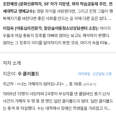
조한혜정 (문화인류학자, SF 작가 지망생, 하자 학습공동체 주민, 연
세대학교 명예교수):
정말 자식을 사랑한다면, 그리고 진정 그들이 행
복해지기를 바란다면 좋은 사회를 만드는 길 외에 다른 길은 없다. 피
해자와 가해자의 거리는 그리 멀지 않다. 이 책은 그 진리를 일깨워준
이임숙 (아동심리전문가, 맑은숲아동청소년상담센터 소장):
아이의
다. 어둠이 깔린 시대를 보지 않는 맹목적 양육에 대해 성찰하는 독서
우울과 자살 충동의 징후를 아빠와 엄마는 보고도 해석하지 못했다.
가 되길 바란다.
엄마는 그 징후의 의미를 알아차리지 못한 것과, 아이가 속을 터놓을
수 있는 사람이 되어주지 못한 것을 처절하게 자책한다. 우리에게 아
이 얼굴 너머에 있는 것을 더 민감하게 알아차리고, 빛을 비추어주고,
저자 소개
도움을 주라고 말한다. 겁이 난다. 내 아이가 딜런처럼 될 수 있다는
경고 같아서. 부모, 교사, 상담사라면 불편감을 넘어서 꼭 읽어야 하는
지은이:
수 클리볼드
저자파일
신간알림 신청
책이다.
최근작 :
<나는 가해자의 엄마입니다>
… 총 18종
(모두보기)
1999년 13명의 사망자와 24명의 부상자를 낸 콜럼바인 총기 난사
사건의 가해자 두 명 중 한 명인 딜런 클리볼드의 엄마. 딜런 클리볼드
는 총격 후 자살했다. 수는 대학에서 장애인 학생들을 가르쳤고 지역
활동에도 활발히 참여했던 평범한 엄마였다. 현재는 우울증 조기 발