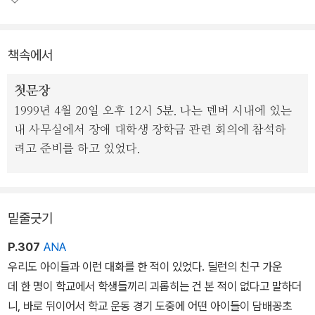
과 감정을 겪어왔는지 역시 솔직하고 세밀하게 정리되어 있다.
책속에서
아들의 변명이나 가족의 명예회복을 위한 것이 아니라, 도저히 이해
할 수 없는 인간의 근원적인 폭력성과 마주한 인간이 그것을 이해하
첫문장
고 설명하고 또 예방하기 위해 최선을 다해 쓴 책이다. 특히 인간의 폭
1999년 4월 20일 오후 12시 5분. 나는 덴버 시내에 있는
력성을 적당한 거리를 두고 차갑게 고발하는 여타의 책이나 영화와
내 사무실에서 장애 대학생 장학금 관련 회의에 참석하
달리, 바탕에 부정할 수 없는 ‘사랑’을 깔고 있는 ‘어머니’가 써내려간
려고 준비를 하고 있었다.
글이라는 점에서 독특하고 설득력 있으며, 감동을 준다.
밑줄긋기
P.307
ANA
우리도 아이들과 이런 대화를 한 적이 있었다. 딜런의 친구 가운
데 한 명이 학교에서 학생들끼리 괴롭히는 건 본 적이 없다고 말하더
니, 바로 뒤이어서 학교 운동 경기 도중에 어떤 아이들이 담배꽁초