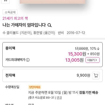
소득공제
21세기 최고의 책
나는 가해자의 엄마입니다
수 클리볼드
(지은이),
홍한별
(옮긴이)
반비
2016-07-12
종이책
17,000
원,
10%
15,300
원
+ 850원
13,005
원
카드최대혜택가
더보기
전자책
9,900
원
수령예상일
양탄자배송
지금 주문하면 8월 10일 (월) 밤 11시
잠들기전 배송
(중구 서소문로 89-31 )
변경