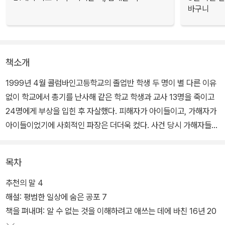
바구니
책소개
1999년 4월 콜럼바인고등학교의 졸업반 학생 두 명이 별 다른 이유
없이 학교에서 총기를 난사해 같은 학교 학생과 교사 13명을 죽이고
24명에게 부상을 입힌 후 자살했다. 피해자가 아이들이고, 가해자가
아이들이었기에 사회적인 파장은 더더욱 컸다. 사건 당시 가해자들의
나이는 17살이었다. 그리고 17년 후 가해자 중 한 명인 딜런 클리볼
드의 엄마 수 클리볼드는 이 책을 펴냈다.
목차
딜런 클리볼드가 태어나서 사건을 벌이기까지의 17년, 또 사건 발생
추천의 말 4
후 17년, 총 34년간의 일을 정리하고 있다. 왜 그런 사건이 벌어졌는
해설: 평범한 일상에 숨은 공포 7
가, 사건을 벌인 아이들은 어떤 아이들이었는가의 이야기가 중심에
책을 펴내며: 알 수 없는 것을 이해하려고 애쓰는 데에 바친 16년 20
있지만, 사건 이후 가해자의 가족들이 어떤 일들을 겪었고, 어떤 생각