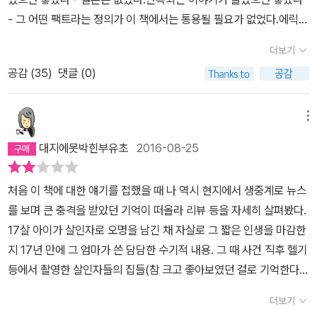
대해 나는 놀랄 수밖에 없었다. 인정하기가 매우 힘들기도 했다. 좋은
- 그 어떤 팩트라는 정의가 이 책에서는 통용될 필요가 없었다.에릭도
부모 밑에서, 좋은 가족구성원들 사이에서 자랐는데, 그랬는데도 살
공범이고 저자의 아들인 딜런처럼 다루어져야하지 않을까? - 그녀를
인자가 될 수 있다면, 그게 언제든 내 주변의 일이 될 수도 있는 일이
더보기
대한 주위에는 그런 이해는 없었다. 가혹하게.아들의 변화를 메시지
니까. 그래서 우리는 아마도 화목한 가정에서 자란 아이는 문제가 없
공감 (
35
)
댓글 (0)
를 모를 수 있다고하지만, 그래도 그런 사건이 일어나지 않았는가.그
을거라고, 건강한 사람이 될거라고 당연히 믿고 싶어했는가보다. 그
가정에서, 역사상 가장 충격적인 총기 난사 사건이 - 그래도 어쩔 수
래야 살인과 자살이 내게서부터 먼, 다른 사람의 일이 되는 거니까. 우
없다. 저자가 부모로써 무언가를 더했어야하거나 덜했어야하는 것은,
메뉴
리가 우리 가족 안에서 사랑하고 화목하다면, 문제는 우리와 거리를
다른 부모에게는 다행히 나는 그러지 않았네 정도의 일일 뿐이다.미
두게 될테니까.1999년 4월 20일, 에릭 해리스와 딜런 클리볼드는
대지에못박힌부유초
2016-08-25
국에는 총이 있어서 그래서 이렇게 일어나지 않았을까? - 총기가 허
총과 폭탄으로 무장하고 콜럼바인고등학교에 갔다. 두 사람은 학생
용되지 않았어도 비슷한 처참한 일이 일어나지 않았을까.그 학교가
열두 명과 교사 한 명을 살해하고 스물네 명에게 부상을 입힌 다음 스
처음 이 책에 대한 얘기를 접했을 때 나 역시 현지에서 생중계로 뉴스
아니었다면 - 그 학교가 아주 특별한 사회 환경에 있지도 않았다.문
스로 목숨으 끊었다. 역사상 최악의 학교 총기 난사 사건이었다. (p.2
를 보며 큰 충격을 받았던 기억이 떠올라 리뷰 등을 자세히 살펴봤다.
학, 교육, 명상, 경험, 이런 모든 것들은 공감하고 이해하는 것을 존재
0)수 클리볼드는 자신의 아들 딜런이 다니는 학교에서 총기난사 사건
17살 아이가 살인자로 오명을 남긴 채 자살로 그 짧은 인생을 마감한
이유의 한 큰 틀로 잡고 있다.그래서 '엄마'는 썼다.'엄마'가 자기 '아
이 일어났다는 뉴스를 접하고 아들이 다치면 어쩌나 걱정을 한다. 그
지 17년 만에 그 엄마가 쓴 담담한 수기적 내용. 그 때 사건 직후 헬기
들'에 대해 끊임 없이 쓰고, 반복하고, 하소연하고 애절하게 전하고 싶
러나 자신의 아들이 총을 쏘는 가해자라는 사실을 알고는 더 큰 절망
등에서 촬영한 살인자들의 집들(참 크고 좋아보였던 걸로 기억한다),
어 하는 것은, 그 것의 형식이나 기법이나 방법을 탈피하게 한다. 이
에 맞닥뜨린다. 차라리 아들이 자살했으면 좋겠다고도 생각한다. 딜
전반적으로 경제수준 높고 살기 좋은 곳이라 알려져있는 곳에서 역시
책이 소설이 아니라서 나는 더 어렵고 힘들다. 이 책이 전문적으로 직
더보기
런은 총기난사 사건의 가해자였으므로, 희생자와 유족들 그리고 다른
중산층 백인자녀들이 주로 다니는 학교에서 벌어진 대학살극이었기
업으로써 글을 쓰는 사람이 쓰지 않아서 더 마주하게 애쓰고 싶고, 문