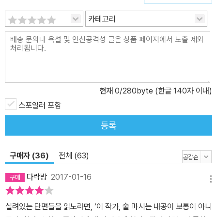
두 애초 없었던 일이라는 듯 소설은 끝을 맺는데, 이 작품에 등장하는
주요인물의 이름(‘위현僞現’)처럼 ‘모든 것이 거짓으로 나타났을
카테고리
뿐’이라는 듯 이 소설의 결말은 ‘그녀’의 불안정한 내면을 보여준다.
이 책에는 술 마시는 장면이 자주 등장한다. 이유는 제각각이지만 그
들은 습관적으로 혹은 무언가를 견디기 위해 술을 마신다. 아이를 빼
앗기고 술을 마시다 알코올중독이 되어버린 「봄밤」의 영경이 술에 취
한 채 김수영의 시를 큰 소리로 외는 장면은 그중 단연 압권이다. 바닥
현재
0
/280byte (한글 140자 이내)
을 맞닥뜨린 자의 절망을 고통스럽게 보여주며 취기 어린 인물의 행
스포일러 포함
동을 복기해내는 권여선의 언어는 곧 허물어질 것 같은 ‘주정뱅이’의
아슬아슬한 내면을 서늘하게 포착한다. 권여선 소설만이 보여줄 수
등록
있는 비극적 기품 「카메라」에는 우연이라고밖에는 말할 수 없는 비극
이 등장한다. ‘문정’은 연인과 사소하게 다투고 헤어진 이후 그(‘관
구매자 (36)
전체 (63)
주’)와 연락이 끊어져 당연히 연애가 끝났다고 받아들인 채 2년을 살
았다. 오랜만에 만나게 된 그의 누나(‘관희’)를 통해 전모를 알게 되지
다락방
2017-01-16
메뉴
만 문정과 관주, 관희를 둘러싼 그 불행은 부당하게 느껴진다 해도 누
구를 탓할 수조차 없는 우연한 사고일 뿐이다. 인간은 그 누구라도 벼
실려있는 단편들을 읽노라면, ‘이 작가, 술 마시는 내공이 보통이 아니