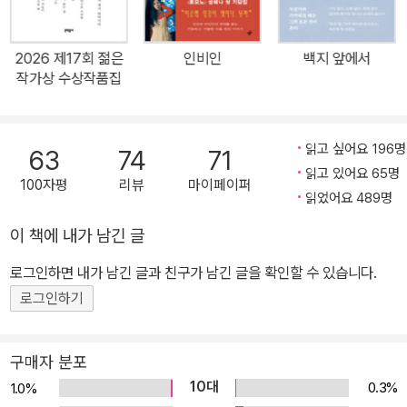
에 놀라고 의아해했다.(28면) 더한 불행이 있을까 싶은 그들에게 치
명적인 병까지 찾아오고, 오로지 서로에게 서로만 남은 상태로 그들
은 죽음 앞에 예정된 이별과 가차없는 삶을 사랑의 형식으로 견뎌낸
2026 제17회 젊은
인비인
백지 앞에서
다. 인생에 결코 지지 않은 인물은 「이모」에도 등장한다. 안산 외곽의
작가상 수상작품집
오래된 소형 아파트에서 혼자 살고 있는 ‘이모’의 집에는 텔레비전도
컴퓨터도 휴대전화도 없다. 착취했다고밖에는 말할 수 없는 가족 곁
읽고 싶어요 196명
을 완전히 떠나기 전 5년간 악착같이 모은 1억 5천만원에서 1억은 아
63
74
71
읽고 있어요 65명
파트 보증금으로, 남은 5천만원으로는 그 돈이 떨어질 때까지 아무
100자평
리뷰
마이페이퍼
읽었어요 489명
일도 하지 않고 살겠다 결심한 ‘이모’가 췌장암으로 죽기 전까지 살아
간 2년의 삶은 이런 것이다. 간단히 아침을 만들어 먹고 씻고 열시쯤
이 책에 내가 남긴 글
가방을 메고 도서관에 간다. 필기도구와 지갑, 열쇠가 든 가방에 보리
로그인하면 내가 남긴 글과 친구가 남긴 글을 확인할 수 있습니다.
차를 담은 물병을 챙긴다. (…) 도서관에 가면 일단 서가에서 책을 고
로그인하기
르고 자리에 앉아 하루 종일 그 책만 읽는 게 그녀의 방식이었다. (…)
오후 두시쯤 집에 돌아와 점심을 만들어 먹고 다시 도서관에 가서 문
을 닫는 여섯시까지 책을 읽는다. 책을 다 못 읽으면 대출해 가지고 와
구매자 분포
서 저녁을 만들어 먹고 잠들기 전까지 마저 읽는다.(83~84면) ‘이
10대
0.3%
1.0%