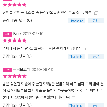
참이슬 각이구나.소설 속 등장인물들과 한잔 하고 싶다. 아흑.
공감 (
19
)
댓글 (0)
Blue
2017-05-10
메뉴
카페에서 읽지 말 것. 흐르는 눈물을 훔치기 어렵다면...
공감 (
12
)
댓글 (0)
구름물고기
2020-06-13
메뉴
밤을 잊은건지 술에 취한건지6월을 봄밤이라 하고 싶다.그리 밤에 봄
에 살면서도봄을 그리며 술을 들이킨 하루들이였다나는 이 책이 너무
좋다. 다섯명에서 봄밤을 선물했는데더해야지
공감 (
12
)
댓글 (0)