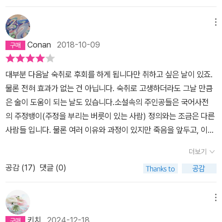
있는 너무 다정한 내 애인때문일까. 다음 단편인 '삼인행' 에서는 세
요..'라는 변명이 교차하며, 그들은 영영 결별의 이유도 알지 못할 것
자신의 소소한 이야기들을 꺼내는 동안 이 두 사람을 들여다보는 내
책을 정리하고 커피잔에 소주를 부어 천천히 마셨다. 소주를 다 마시
의 끈도 느껴지는... 구차할 수도 있지만 그렇게 라도 살고픈 그 삶의
명의 친구가 지방에 먹거리여행?으로 놀러가는 이야기이다. 그 중 둘
이다. 「봄밤」「삼인행」「이모」까지 읽은 후 중단되어 한참 시간이 흘렀
가슴과 눈두덩이가 너무 뜨거워졌다.무서워 하지 말라며 흐르는 눈물
고 침대에 누워 책을 읽다 두어 페이지도 못 읽고 잠에 빠져들었다. 자
끈길짐... 그런... 그런... 삶의 냄새가 난다..그 곁에는 쌉싸름한 소주가
메뉴
은 부부였다가 헤어질 예정이다. '봄밤'이 너무나 맘을 분탕질쳐나서
다. 다시 집어 들어 「카메라」를 읽었는데 너무 재미있는 거다. 이어
을 교묘하게 감추고 더 잘 들리길 바라는 마음으로 그 어느 때보다도
세를 바꾸느라 잠시 깨었을 때 그녀는 한두시간 뒤면 식당에서 따뜻
알코올향 찐하고 뿜어내고 있고... 혼자 마시다가 문득 고개를 들었을
다음 단편은 담담하게 읽었다. 소품 같은 이야기이고, 술주정하는 것
「역광」「실내화 한 켤레」「층」을 읽고 신형철 평론가의 해설을 읽은 후
Conan
2018-10-09
의젓하고 어른스럽게 건넨 나의 목소리가 아직도 너무 생생하면서도
한 저녁을 먹을 수 있다는 생각을 했고 그러자 휘진 몸에 따스한 쾌감
때 보고싶어 했던 그 사람이 옆에 서 있기를 기대도 하면서 실실 웃기
이 리얼해서 웃었다. '이모'라는 단편도 좋다. 똑똑한 이모는 평생 가
다시 처음으로 돌아가「봄밤」「삼인행」「이모」를 재독하니, 이 책은 처
믿어지지 않아서 그런가 보다. 그때의 심정으로 종우를 들여다보니
이 온천수처럼 잔잔하게 퍼져가는 걸 느꼈다. 그러나 얼마 지나지 않
도 하는 삶의 냄새... 바로 내 삶의 냄새... 오늘밤..비도 오고...삼겹살
족에, 가족 중에서도 남동생 도박빛 갚느라 인생을 저당 잡혔는데, 어
분 대상에서 빠지게 되었다.
대부분 다음날 숙취로 후회를 하게 됩니다만 취하고 싶은 날이 있죠.
왜 이리 고마운지.아니, 어쩌면 수환과 영경의 힘겨움을 들여다보는
아 그녀는 몹시 땀을 흘리며 잠에서 깨어났다. -역광 책장을 펼치면
에 소주한잔 정말 해야하는 것 아닌지 모르겠다 ㅎㅎㅎ - 그런식으로
느 날 다 때려치고, 5년간 모은 돈을 가지고 독립하고 연락을 끊는다.
물론 전혀 효과가 없는 건 아닙니다. 숙취로 고생하더라도 그날 만큼
게 내겐 너무 벅차서 종우에게 내 감정을 덜어낸걸 지도 모르겠다.영
술 냄새가 오를 것 같은 까닭에 읽는 내도록 술을 마시며 읽었던 책이
맥주 두캔과 소주 한병을 비우는데 30분도 걸리지 않았다. 몸은 으슬
2년만에 췌장암 말기로 나타나 글쓰는 외조카며느리와 주기적으로
은 술이 도움이 되는 날도 있습니다.소설속의 주인공들은 국어사전
경이가 이들과 지금 함께 있었다면 더 좋았을 것 같다.두 사람만이 주
있다. 짧은 이야기 속 주인공들은 자기보다 나이가 많은 대학원생과
으슬 떨렸지만 속은 후끈후끈 달아올랐다. 꽉 조였던 나사가 돌돌 풀
만나기로 한다. 응집된 한, 자신의 가능성을 처박고, 희생하며 자신을
의 주정뱅이(주정을 부리는 버릇이 있는 사람) 정의와는 조금은 다른
고받던 불행도 때론 아주 조금이나마 덜어낼 수 있는 일이 생길 수 있
사귀다 헤어지기도 하고, 환영을 보기도 한다. 또는 가까이 있는 것은
리면서 유쾌하고 나른한 생명감이 충만해졌다. 이게 모두 중독된 몸
쥐어짜고, 마침내 독립한 여인의 이야기이다. '카메라'는 섬뜩하다.
사람들 입니다. 물론 여러 이유와 과정이 있지만 죽음을 앞두고, 이별
다는 걸 느꼈으면 하는 마음에.누군가 곁에 있어주는 것만으로도 힘
보지 못하고 멀리 있는 것을 보기도 하고, 남동생의 도박 빚으로 신용
이 일으키는 거짓된 반응이라는 걸 알고 있지만 그까짓 것은 아무래
좀 정신 나간 것 같은 동료작가와 술을 마시게 된다. 동료작가는 모르
을 앞두고, 가족관계의 끝을 앞두고, 친구관계의 끝을 앞두고 술을 마
이 되니까.너무 슬픈 눈으로만 바라보지 않으려고 했다.이번 생에 더
불량자가 되어 집에서 나와 자기만을 위해 살아내기를 결심하거나 작
도 좋았다. 젖을 빠는 허기진 아이처럼 그녀의 몸은 알코올을 쭉쭉 흡
더보기
지만, 그 남동생과 잠깐 사귀었다. 단편의 묘미를 느낄 수 있는 작품.
십니다. 알콜 중독도 있고, 과음도 있고, 그냥 마시는 술도 있습니다.
는 없을 줄 알았던 행운이 남아있다는 벅찬 감정을 영경이가 느낄 수
정했다는 듯 술을 마시다 알코올성 치매에 걸리거나 어느 날 헤어지
수하기를 원했다 ( 봄밤. 33p)- 아무튼 언니 편지를 읽는데 문체인지
이 작품의 주정뱅이는 문정과 문정과 사귀었던 관주의 누나인 관
공감 (
17
)
댓글 (0)
권여선 작가의 글은 처음 읽습니다만 현실을 과장하지 않고 억지로
있도록 해준 수환이가 있어서 참 다행이었고, 그들이 주고받는 눈빛
지 않고 헤어진 남자친구가 왜 사라졌는지를 술을 먹다 알게 되기도
뭣지에 들어있는 마음이나 기운같은게 으스스 느껴지는데, 못된 말을
희. '역광'에서는 예술가캠프에 참가한 풋내기 소설가가 번역가이다
미화하지 않는 글쓰기가 마음에 와 닿습니다. 피하고 싶지만 피할 수
과 손길은 너무 따뜻했으며, 더없이 사랑했으니까.(P. 32) 취한 그녀
한다. 소설 속의 대부분의 고전적인 서사는 사람들 삶의 어떤 질서가
쓴 것도 아니고 다 평범한 말뿐이었는데, 이상하게 무섭고 서럽더라
소설가로 데뷔한 눈이 멀어가는 위현이라는 남자를 만나는 이야기.
없는 현실을 글로 옮겨 놓은 것이 오히려 살아가는데 힘을 주기도 하
를 업었을 때 혹시 달그락거리는 소리가 나지 않을까 염려될 정도로
메뉴
무너지고, 이야기는 그 질서를 되찾기 위한 방향으로 나아가는 것이
(이모. 79p) - 당장이라도 과도를 움켜쥐고 무엇을 찌를 듯이, 장갑
관념적인 이야기들이 위현의 입을 통해 흘러나온다. 달이라는 배우
는 것 같습니다.'봄밤', '삼인행', '이모', '실내화 한켤레' 가 특히 좋았습
앙상하고 가벼운 뼈만을 가진 부피감에 놀랐던 기억이 있다. 그 봄밤
일반적이다. 그러나 권여선의 단편에서 어떤 질서는 조금씩 인생의
속의 언 손가락들을 바르르 떨게 만드는 이 붉고 어두컴컴한 증오는
키치
2024-12-18