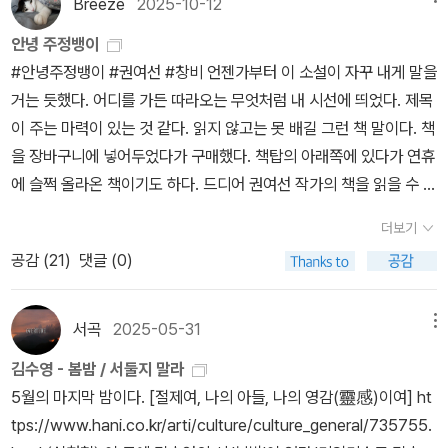
Breeze
2025-10-12
돛단배를 타고 캄캄한 강물에 실려 떠내려가는 것 같았다. 관희가 무
람들에게 둘러싸여 보낸 시간이 어쩌면 자기 앞의 생과 같다는 결론
릎 위에 얹힌 문정의 주먹 쥔 손을 살며시 펴주며 말했다.“그렇게 꽉
안녕 주정뱅이
에 이르렀을 때, 이대로는 안 된는 전언에 가까운 결론에 스스로 놀라
쥐지 말아요, 문정씨. 놓아야 살 수 있어요.”
#안녕주정뱅이 #권여선 #창비 언젠가부터 이 소설이 자꾸 내게 말을
게 되기까지, 그 사람은 얼마나 긴 둘레길을 걸었을까. 가까스로 다
거는 듯했다. 어디를 가든 따라오는 무엇처럼 내 시선에 띄었다. 제목
다른 통찰. 거울에 비친 자기 얼굴, 지구에서 보이지 않는 달의 뒷
이 주는 마력이 있는 것 같다. 읽지 않고는 못 배길 그런 책 말이다. 책
면. 이런 얘기 해도 되나?-실내화 한 켤레 그러나 어떤 삶의 부분은
을 장바구니에 넣어두었다가 구매했다. 책탑의 아래쪽에 있다가 연휴
그 얼굴과 뒷면이 예상 밖으로 심술궂다. 소설집 전체를 아우르는 기
에 슬쩍 올라온 책이기도 하다. 드디어 권여선 작가의 책을 읽을 수 있
운이 있다면 이러한 종류의 전언이다. 또한 전언을 전하는 자의 심술
었다. 처음엔 장편소설인 줄 알았다. 책을 펼치고 주정뱅이들의 삶을
궂음, 카산드라의 미소. 결국, 해서는 안 될 이야기를 일부러 한 박자
더보기
말하는 단편임을 알았다. 7편의 단편에서 각자의 삶을 이루는 방식이
늦게 꺼내는 악희는 우리 삶의 저변에 의도치 않게 깔린 안개 같다. 그
공감 (
21
)
댓글 (0)
다르다는 것을, 인간의 내면과 그 이면에 있는 감정들은 결코 짐작조
래서 비누 거품 같았던 인간은 어느새 제각각의 성격, 혹은 제각각의
차 할 수 없다는 것을 깨달았다. 마흔셋의 나이에 결혼식장에서 만나
결함을 지닌 채 이에 대항하려 하지만 어떤 이는 그것을 우연히 피해
결혼까지 하게 된 수환과 영경이 주인공인 「봄밤」을 보자. 사업 실패
가고, 어떤 이는 맞서야만 한다. 그게 내 탓은 아니라고 말하면서도 그
서곡
2025-05-31
메뉴
와 이혼, 신용불량자인 수환, 교사였던 영경은 이혼 후 양육권을 가졌
게 뭐였을지를 생각해 내야 하고, '이런 얘기 해도 되나?' 하는 삶의
김수영 - 봄밤 / 서둘지 말라
으나 남편과 시어머니가 짜고 아이를 데리고 이민 가버린 상황에 맞
심술궂음에 애써 스스로 다잡아야 하는 삶. 어쩌다 열린 술판 같은 자
5월의 마지막 밤이다. [절제여, 나의 아들, 나의 영감(靈感)이여] ht
닥뜨린 후 중증 알코올 중독자가 되었다. 류머티즘 환자인 수환이 입
리. 맨정신이었다면 들을 일이 없었을 다른 이의 비밀, 볼 일이 없었던
tps://www.hani.co.kr/arti/culture/culture_general/735755.
원한 요양원에 아파트를 정리해 입주금을 내고 영경이 들어왔다. 타
모르는 사람과의 대화, 우연히 얻어걸린 어떤 사건들. '실내화 한 켤