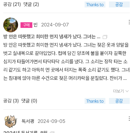
공감 (
21
)
댓글 (2)
서) 제목처럼, 작품의 주인공은 주로 술을 마신다. 슬픔과 고통을 잊
오는지를 물었다. '어느 분이시라고요?' 그녀가 그의 이름을 말하자
의 비관과 낙담으로 일말의 기대 없이 매일 아침 눈이 떠져서 사는 사
기 위해, 즐거움 혹은 마음의 위안을 얻는다고 말하지만, 술을 멀리하
여직원은 벽에 걸린 화이트보드를 보고 고개를 갸웃했다. '그런 분은
람들 분명 있을 것이다. 행복을 꿈꾸기에 불행을 느낀다.진부한 말이
는 사람은 좀처럼 이해할 수 없을지도 모르겠다. 고통을 잊기 위해 술
안 오시는데요.' 근는 그의 이름이 적히지 않은 화이트보드를 뚫어져
지만 내 맘을 그대로 옮겨놓은 듯한 책을 만났다.이럴 때 나는 ‘안
빈
2024-09-07
메뉴
을 마시다가 알코올 중독이 되는 사람은 감정을 제어하지 못하는 사
라 보았다. 여직원이 책상 서랍에서 서류철을 꺼내 뒤적였다. '그런 분
심’을 하게 된다. 내가 보통의, 평범한 대부분의 사람이 겪고 사는 감
방 안은 따뜻했고 희미한 먼지 냄새가 났다. 그녀는 ...
람일 수 있다. 소설 「역광」의 주인공도 그런 인물에 가깝다. 신인 작가
은 올해 아예 입주 신청도 안하셨어요.' 그녀는 열쇠를 받아 사무실을
정을 느끼며 살고 있구나 하는 안심.여러 감정 중 내 안에 많은 비중을
방 안은 따뜻했고 희미한 먼지 냄새가 났다. 그녀는 젖은 옷과 양말을
로 예술인 숙소에 입주했다. 좌담회 때문에 외출했다 돌아와 문을 열
나왔다. 1층 로비를 지나 문을 열고 나와 계단으로 향했다. 비가 들이
차지하는 상실감의 귀퉁이 하나라도 닮은 모양만 발견해도 그게 그렇
벗고 실내복으로 갈아입었다. 컵에 담긴 양초에 불을 붙이자 길쭉한
고 들어가다가 공용 발코니에 누군가 있는 것을 발견했다. 숙소로 들
치는 실외 계단을 올라가 2층 9호 처마 밑에서 열쇠로 문을 열려다
게 반갑다. 그리고 내 맘에 꽂히는 단어 하나에도 마음을 일렁이게 한
심지가 타들어가면서 타닥타닥 소리를 냈다. 그 소리는 장작 타는 소
어가 커피잔에 소주를 부어 마시는 모습에서 알코올 중독자일 거로
그녀는 등 뒤에 어떤 기척을 느끼고 돌아보았다. 맞은편 공용 발코니
다. 나는 그렇다.필요한 건 하나였다.남아있는 의심이나 삶에 대한 회
리 같기도 하고 아득히 먼 곳에서 터지는 폭죽 소리 같기도 했다. 그녀
짐작되었다. 예술인 숙소에 ‘위현’이란 작가가 입주하고 그와 술을 마
에는 아무도 없었다. 발코니 앞 단풍나무가 영원한 작별의 불가피성
의감을 아직 말끔히 치우지 못했어도 들려주는 이야기에 귀를 기울일
는 침대에 앉아 마른 수건으로 젖은 머리카락을 문질렀다. 찬비가 끝
시며 그가 공용 발코니에 있었던 사람이었다는 걸 알았다. ‘매초 매초
을 안다는 듯 젖은 손바닥 모양의 나뭇잎을 은밀하게 반짝이고 있었
수 있을 만큼의 자리는 남겨둘 수 있도록, 스스로 마음 청소를 해야 한
없이 내리는 낯선 숲속에 누구의 방해도 받지 않고 열쇠로 문을 따고
알코올의 메시아가 들어오는 게 느껴집니다’라고 말한 부분이 인상적
다. 그녀는 문을 열고 비틀거리며 방으로 들어갔다.-역광
다는 것.비관적이고 낙담했던 내가 그리고 당신이, 이 책까지 마음에
더보기
들어와 쉴 수 있는 그녀만의 따뜻하고 보송한 공간이 있다는 게, 그래,
이다. 글이 안 써지면 술에 의지해 글을 써보려는 작가의 고통과 절망
품을 수 있다는 건 끝까지 포기하지 않고 삶의 본질을 알아가는 중이
공감 (
3
)
댓글 (0)
나쁘지만은 않아, 하고 그녀는 중얼거렸다.그녀는 가방을 열어 옷과
이 느껴졌다. 제목 ‘역광’처럼 비친 그림자에서 상상 속 인물의 흔적을
라는 ’신호‘ 아닐까? 후훗.(P.70) 그 막막한 자유속에서 그녀는 끊임
책을 정리하고 커피잔에 소주를 부어 천천히 마셨다. 소주를 다 마시
찾으려는 작가를 비춘 것 같았다. 곧 헤어질 부부와 이별 여행을 떠
없이 어떤 이야기를 만들었다.이대로는 안 되겠다는 생각으로 ‘변
고 침대에 누워 책을 읽다 두어 페이지도 못 읽고 잠에 빠져들었다. 자
나는 「삼인행」에서는 그들이 무슨 이유로 헤어지는지 짐작할 수 있고,
독서괭
2024-09-05
메뉴
화’가 절실했던 시기가 있었다. 내 삶의 우선순위에 일, 연애, 여행 말
세를 바꾸느라 잠시 깨었을 때 그녀는 한두시간 뒤면 식당에서 따뜻
박사 과정을 수료한 여성과 헬스트레이너가 만나 헤어지는 이야기인
고 ‘가족’이 빠져있던 그때. 매일같이 휘몰아치는 업무에 눈이 빠져라
2024년 독서기록, 8월