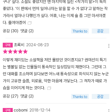
락처럼 떨어지는 불행에 대비할 수 없다. 인생에는 누구의 탓이라고
구나‘ 싶다. 소설도 좋았지만 맨 마지막에 실린 <작가의 말>이 특히
책임을 전가할 수조차 없는 비극이 산재한다. 그래서 어떤 비극은 마
좋았다. ‘이 판에서 먼저 일어나자는 말을 할 수 가 없다‘고 말하는 작
치 인생이 던지는 악의적인 농담처럼 느껴지기도 하는 것이다. 「층」에
가라서 얼마나 다행인가 싶다. 어휴, 나는 이제 술 좀 그만 마셔야겠
는 “이게, 내 탓은 아니잖아요?”(224면)라고 묻는 인물이 등장한다.
다. 줄여야겠어
그 물음에 대구를 이루듯 이 작품은 “내가 무슨 도움이 되겠어요?”(2
공감 (
30
)
댓글 (2)
42면)라는 말로 끝을 맺지만 소설은, 그리고 문학은 분명 도움이 된
다. 모든 것을 잃은 이들은 서로를 위로할 수 있다. 마치 「봄밤」의 영
초록비
2024-08-23
메뉴
경과 수환처럼. 이 책에 등장하는 인물들이 “그렇게 꽉 쥐지 말아요,
문정씨. 놓아야 살 수 있어요.”(135면)라는 말로 상대를 위로할 때,
이렇게 재미있는 소설책을 저만 몰랐던 것이겠지요? 권여선의 특기
그 위로는 이 소설을 펼치는 우리에게도 건네진다. 마치 “안녕 주정뱅
는 별볼일 없는 인물들의 통속적인 일상잡담의 재현이다. 그런데 그
이” 하고 담담한 듯 건네는 쓸쓸한 인사처럼 말이다.
런 대화를 조소하며 읽다보면 어느새 통속성으로 희석되지 않는 누군
가의 고유한 슬픔, 외로움, 약한 마음에 가닿는다. 그 격차가 때로 가
슴을 미어지게 하는 것이다.
공감 (
27
)
댓글 (2)
cobomi
2018-12-14
메뉴