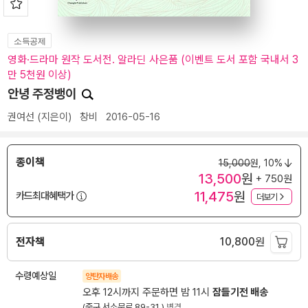
소득공제
영화·드라마 원작 도서전. 알라딘 사은품 (이벤트 도서 포함 국내서 3
만 5천원 이상)
안녕 주정뱅이
권여선
(지은이)
창비
2016-05-16
종이책
15,000
원,
10%
13,500
원
+ 750원
11,475
원
카드최대혜택가
더보기
전자책
10,800
원
수령예상일
양탄자배송
오후 12시까지 주문하면 밤 11시
잠들기전 배송
(중구 서소문로 89-31 )
변경