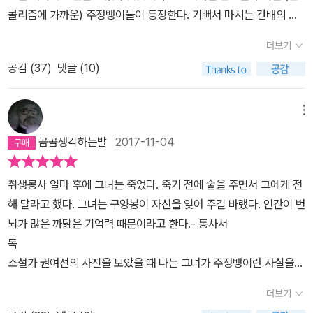
콜리즘에 가까운) 주정뱅이들이 등장한다. 기뻐서 마시는 건배의 술
까지는 아니어도 '오늘 뭐먹지'에 나오는 류의 경쾌한 내용들을 기대
더보기
했었는데,고통을 달래고 아픔을 잊기 위하여,(이런 말들도 사치인것
공감 (
37
)
댓글 (10)
같고,)생각을 안 하고 통증을 마취시키기 위하여,거기다가 기억을 잊
기 위하여 술이 등장한다. 책을 읽는 내내, 이들의 상실과 결핍 때문에
몸서리를 쳤다.'오늘 뭐 먹지?'에 등장하는 사람과 안주들은 가볍고
메뉴
경쾌하며 유머러스하기까지 한데,이 책 '안녕 주정뱅이'에 등장하는
곰곰생각하는발
2017-11-04
이들은 이다지도 어둡고 침잠하려드는 것인지,내용이 재미없거나 글
을 못 썼다는 생각은 1도 들지 않았지만,이런 줄 알았다면 읽지 않았
취생몽사 얼마 후에 그녀는 죽었다. 죽기 전에 술을 주면서 그에게 전
을 것이다.이런 글을 읽다가 어둠에 물들거나 침잠하고 싶지는 않으
해 달라고 했다. 그녀는 구양봉이 자신을 잊어 주길 바랬다. 인간이 번
니까 말이다. 단편 소설 하나 하나 마음이 아파서 힘들게 읽었다.우선
뇌가 많은 까닭은 기억력 때문이라고 한다.​- 동사서
'봄밤'에 몰입을 할 수가 없었다.류머티스 관절염이 쇳독이 올라서 병
이 난거라고 하는 설정도 그랬지만,여성에게서 남성의 3배가 넘는 발
소설가 권여선의 사진을 보았을 때 나는 그녀가 주정뱅이란 사실을
병률을 보이는데,남자를 류머티스 관절염 환자를 만들어놓고 급속히
직감했다(최승자 시인을 보았을 때도 마찬가지였다). 수분이 알코올
악화시키는 설정이 개연성이 없었다. 이 책을 읽으면서 관계의 온도
더보기
처럼 휘발된 듯한, 마르고 푸석푸석한 얼굴이 내 아버지를 닮았기 때
에 대해서 생각했다.관계의 온도가 공평하고 적절한 경우는 많지 않