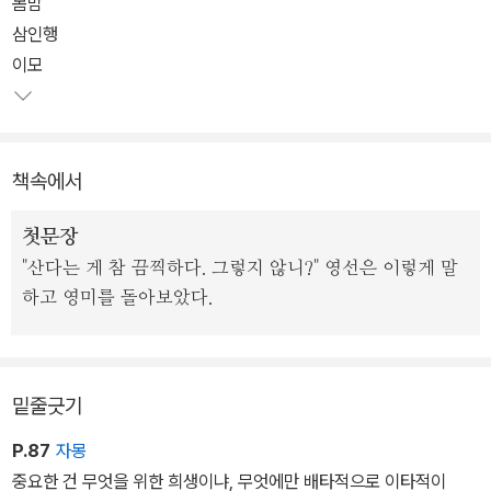
봄밤
은 이해되지 않는, 그러면서도 쉽사리 잊히지 않는 지난 삶의 불가해
삼인행
한 장면을 잡아채는 선명하고도 서늘한 문장으로 삶의 비의를 그려낸
이모
다. 인생이 던지는 지독한 농담이 인간을 벼랑 끝까지 밀어뜨릴 때, 인
간은 어떠한 방식으로 그 불행을 견뎌낼 수 있을까. 미세한 균열로도
생은 완전히 부서질 수 있다는 것을 보여주는 데 탁월한 감각을 발휘
책속에서
해온 권여선은 그럼에도 그 비극을 견뎌내는 자들의 숭고함을 가슴
먹먹하게 그려낸다.
첫문장
"산다는 게 참 끔찍하다. 그렇지 않니?" 영선은 이렇게 말
하고 영미를 돌아보았다.
밑줄긋기
P.87
자몽
중요한 건 무엇을 위한 희생이냐, 무엇에만 배타적으로 이타적이