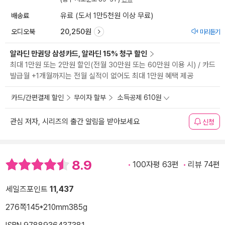
배송료
유료 (도서 1만5천원 이상 무료)
오디오북
20,250원
미리듣기
알라딘 만권당 삼성카드, 알라딘 15% 청구 할인
최대 1만원 또는 2만원 할인(전월 30만원 또는 60만원 이용 시) / 카드
발급월 +1개월까지는 전월 실적이 없어도 최대 1만원 혜택 제공
카드/간편결제 할인
무이자 할부
소득공제 610원
관심 저자, 시리즈의 출간 알림을 받아보세요
신청
8.9
100자평 63편
리뷰 74편
세일즈포인트
11,437
276쪽
145*210mm
385g