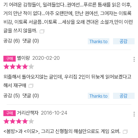
기 어려운 감정들이, 밀려들었다..권여선...푸르른 틈새를 읽은 이후,
거의 만난 적이 없다...아주 오랜만에, 만난 권여선, 그여자는 이토록
비감, 이토록 서글픔..이토록 ...세상을 오래 견뎌온 소설가,만이 이런
글을 쓰지 않을까.
공감 (
6
)
댓글 (0)
별이랑
2020-02-20
메뉴
외출해서 돌아오지않는 글인데, 우리집 2인이 뒤늦게 읽어보겠다고
해서 재구매
공감 (
5
)
댓글 (0)
거리산책자
2016-10-24
메뉴
<봄밤>과 <이모>, 그리고 신형철의 해설만으로도 게임 오버.