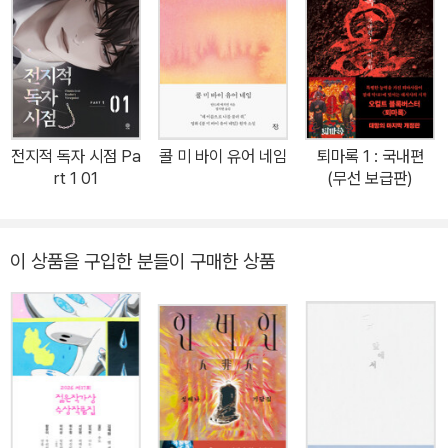
면을 잡아채는 선명하고도 서늘한 문장으로 삶의 비의를 그려낸다.
18년 단편소설 「모르는 영역」으로 “특유의 예민한 촉수와 리듬, 문체
인생이 던지는 지독한 농담이 인간을 벼랑 끝까지 밀어뜨릴 때, 인간
의 미묘한 힘이 압권”이라는 평을 받으며 심사위원 만장일치로 이효
은 어떠한 방식으로 그 불행을 견뎌낼 수 있을까. 미세한 균열로도 생
석문학상을, 2021년 단편소설 「기억의 왈츠」로 김유정문학상을, 20
은 완전히 부서질 수 있다는 것을 보여주는 데 탁월한 감각을 발휘해
23년 단편소설 「사슴벌레식 문답」으로 김승옥문학상을 수상하며 자
온 권여선은 그럼에도 그 비극을 견뎌내는 자들의 숭고함을 가슴 먹
신의 작품세계가 누구와도 다른 독보적인 질감으로 이루어져 있음을
먹하게 그려낸다. 인생이 농담을 하면 인간은 병들거나 술을 마신다…
선명히 증명해냈다. 소설집 『처녀치마』 『분홍 리본의 시절』 『내 정원
전지적 독자 시점 Pa
콜 미 바이 유어 네임
퇴마록 1 : 국내편
지독한 생에 거꾸러진 주정뱅이에게 건네는 쓸쓸한 인사 “산다는 게
의 붉은 열매』 『비자나무 숲』 『안녕 주정뱅이』 『아직 멀었다는 말』
rt 1 01
(무선 보급판)
참 끔찍하다. 그렇지 않니?”(8면)라는 문장으로 시작하는 소설 「봄
『각각의 계절』, 장편소설 『푸르른 틈새』 『레가토』 『토우의 집』 『레
밤」에는 아무것도 가진 게 없는 두 남녀가 등장한다. 스무살에 쇳일을
몬』, 산문집 『오늘 뭐 먹지?』가 있다.
시작해 서른셋에 일으킨 사업으로 제법 돈을 벌지만 곧 부도를 맞아
이 상품을 구입한 분들이 구매한 상품
아내에게 버림받고 서른아홉에 신용불량자가 돼 노숙생활까지 하게
된 수환, 교사생활을 하다 결혼하지만 곧 이혼하고 아들을 빼앗긴 뒤
부터 술을 마시기 시작한 영경. 술 때문에 생활이 마비돼 직장도 그만
둘 수밖에 없었던 영경 앞에 수환이 나타났을 때, 영경은 그 순간을 이
렇게 회상한다. 그가 조용히 등을 내밀어 그녀를 업었을 때 그녀는 취
한 와중에도 자신에게 돌아올 행운의 몫이 아직 남아 있었다는 사실