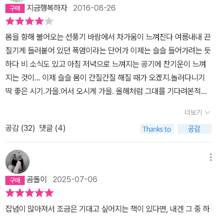
코올중독으로 뒤따라 입원한 영경, 12년 동안 그들이 사랑한 의미는
는 느낌. 비로소 깨달았다. 졸피뎀과 알코올은 동일하다는 것. 권여선
지금행복하자
2016-08-26
어디 있었을까. 사랑이 상대를 더 나은 사람으로 만든다는 관념에서
의 단편 << 이모 >> 에서 이모는 혼자 살면서 일하지 않는 삶을 선택
본다면 그들의 사랑은 실패라고 보아야 할 것이다. 수환은 알코올중
한다. ​그동안 악착같이 모은 돈을 다 쓸 때까지만 살 계획이다. 나를
몸을 향해 불어오는 선풍기 바람에서 차가움이 느껴진다 여름내내 끈
독을 치료해야 하는 영경을 요양원에 붙잡아두고 설득하기는커녕 그
사로잡은 것은 이모의 규칙적인 음주 생활이었다. 그녀는 일주일에
질기게 들러붙어 있던 폭염이라는 단어가 이제는 슬슬 들어가려는 듯
녀의 외출을 용인한다, 나가면 술을 진탕 마시고 더 좋지 않은 상태로
한 번, 그녀에게는 사치이지만 우리가 보기에는 소박한 술상을 차린
하다 비 소식도 있고 아침 저녁으로 느껴지는 공기에 찬기운이 느껴
돌아 오리라는 걸 알면서도. 그러나 사랑이 상대의 가장 밑바닥까지
다. 공복 후에 첫 잔의 맛을 아는지라 나는 이 부분에서 침을 삼켰다.
지는 것이... 이제 슬슬 몸이 간질간질 해질 때가 오겠지.놀러다니기
받아들이고 상대를 억지로 바꾸려 하지 않는 것이라는 관념에서 본다
정해진 날에 맞춰 규칙적으로 술상을 차리는 것이야말로 주정뱅이에
딱 좋은 시기.가을.어서 오시게 가을. 올해처럼 그대를 기다려본적이
면, 결코 그들의 사랑을 함부로 평할 수 없겠다. 수환의 입장에서 보면
게는 최고의 술맛이리라. 소설집 << 안녕, 주정뱅이 >> 가 나왔을
없는듯 하네... 쏘주 한 병을 옆에 끼고 읽어야 할 소설.쏘주의 알싸한
더욱 그렇다. 자신의 병증은 나을 가망이 없고, 이미 병든 영경에게 망
더보기
때 그녀를 아는 지인들은 올 것이 왔다는 반응을 보였다고 한다. 권여
향이 그대로 맡아지는 소설.안녕 주정뱅이. 이 안녕은 어떤 안녕일
각의 선물이라도 주는 편이 낫겠다고.. 적어도 자신이 그걸 막을 권리
선과 술은 떼려야 뗄 수 없는 불가분인 셈이다. 다음은 권여선의 말이
공감 (
32
)
댓글 (4)
까? 반가워서 인사하는 걸까? 아님 작별인사? 내가 읽은 안녕은 포
는 없다고. '그런데 그게 뭘까... 나를 살게 한... 그 고약한 게...'라는 말
다 : ​“술을 쓰지 않을까 생각도 하지만, 제게는 공기처럼 너무 자연스
차에서 서로 다른 테이블에 앉아 모르는 사이인데도 같은 종류의 술
을 남기고 생을 마감하는 윤경호라는 인물을 그린 「이모」는 시조카인
러운 존재라 술을 쓰지 않고는 배길 수가 없는 것이죠. 도대체 사람이
을 마시고 있다는 것만으로도 묘한 동질감을 느끼며 평소라면 절대하
메뉴
'나'가 췌장암에 걸려 입원한 경호를 처음 만나는 장면에서 시작된다.
만나서 술을 안 마시고 뭘 할 수 있단 말인가요. 이상하게 차만 마실
지 않을 허 안녕~ 당신도 한잔 하러 왔군요 하고 인사를 건넬때의 그
이후 '나'는 경호의 집에 찾아가 그녀의 이야기를 듣게 된다. 평생을
곰돌이
2025-07-06
수는 없잖아요. 그러다 보니 자연스럽게 두 사람을 이끌고 술집으로
때의 안녕이다. 당신도? 네네 저도요? 그럼 건배~ 이런 소설을 벌건
어머니와 동생들 뒷바라지를 하며 살다가 쉰 살에 가까운 나이가 되
들어갈 수밖에요. 그렇게 되니까 뜯어고치려 해도 속에서 너무 우러
대 낮에 그것도 왠지 건전해야할 도서관에서 읽다니.. 이건 왠지 이 소
어서야 가족과 연을 끊고 5년을 자신만을 위해 산 경호. 자신의 등골
잡념이 많아져서 조금은 기대고 싶어지는 책이 있다면, 내겐 그 중 하
나와 가지고 (뜯어고치는 것이) 되지가 않는 거예요. 어떻게 하겠어
설에 대한 예의가 아닌듯 하다.인생의 맛을 알게 되면 소주가 맛있어