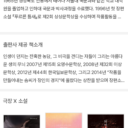
뼈처럼 단단한 것이 아니라 장기(臟器)처럼 뭉클하게 잡히는 어떤
1965년 경상북도 안동에서 태어나 서울대 국문과와 같은 학교 대학
것이다. 알코올중독이 그렇듯이 좋은 소설이 만들어내는 “모든 신체
원을 졸업하고 인하대 국문과 박사과정을 수료했다. 1996년 첫 장편
적 감정적 반응들이 거짓”이라 해도 이 거짓보다 나은 진실의 존재형
소설 『푸르른 틈새』로 제2회 상상문학상을 수상하며 작품활동을 시
태가 있을까. 술 마시는 자들을 이야기하는 권여선의 소설, 이 두겹의
작했다. 짧지 않은 공백기를 가지며 초창기 작가생활을 보낸 권여선
거짓이 전달하는 위태하고도 매혹적인 서사, 그리고 한층 깊어진 이
은 2007년 단편소설 「약콩이 끓는 동안」으로 오영수문학상을 수상
해와 연민에 나는 그만 설득되고 만다.
한 것을 시작으로 2008년 단편소설 「사랑을 믿다」로 “드러내기보다
출판사 제공 책소개
는 숨김을 통해 독자의 상상력을 자극한다”는 평과 함께 이상문학상
인생이 던지는 잔혹한 농담, 그 비극을 견디는 자들이 그리는 아름다
을 받으면서 무명에 가까웠던 작가의 이름을 단번에 평단과 독자에게
운 생의 무늬 2007년 제15회 오영수문학상, 2008년 제32회 이상
강렬하게 각인시켰다. 『푸르른 틈새』 이후 십육 년 만에 선보인 두번
문학상, 2012년 제44회 한국일보문학상, 그리고 2014년 “작품을
째 장편소설 『레가토』로 “한국문학에서 기억의 윤리학이 성숙하고
만들어내는 솜씨가 장인의 경지”에 올랐다는 상찬을 받으며 장편소
있다는 증거”라는 평을 받으며 2012년 한국일보문학상을, 세번째 장
설 『토우의 집』으로 제18회 동리문학상을 수상한 소설가 권여선이
편소설 『토우의 집』으로 2015년 동리문학상을 수상하며 한국문학을
다섯번째 소설집 『안녕 주정뱅이』를 선보인다. 2013년 여름부터 20
대표하는 작가로 성장해나갔다. 소설가로서 꼭 써야겠다고 다짐한 작
극장 X 소설
15년 겨울까지 바지런히 발표한 일곱편의 단편소설을 묶었다. 한국
품인 『레가토』와 『토우의 집』을 쓰고 난 후 현실 속 다양한 인물들의
문학의 특출한 성취로 굳건히 자리매김한 권여선의 이번 소설집은 이
이야기에 관심을 갖고 단편 작업에 매진하며 빛나는 작품 목록을 쌓
해되지 않는, 그러면서도 쉽사리 잊히지 않는 지난 삶의 불가해한 장
아올린 작가는 2016년 소설집 『안녕 주정뱅이』로 동인문학상을, 20