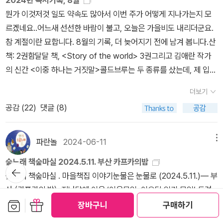
한 저녁을 먹을 수 있다는 생각을 했고 그러자 휘진 몸에 따스한 쾌감
「층」은 서로 다른 사람이 만나 사랑하기란 매우 어려운 일임을 알게
규정은 들여다봐도 ‘책’은 적당히 몇 권 책꽂이에 꽂아두고 장식처럼
뭔가 이것저것 일도 약속도 많아서 이번 주가 어떻게 지나가는지 모
이 온천수처럼 잔잔하게 퍼져나가는 걸 느꼈다. 그러나 얼마 지나지
한다. 물론 이면의 진실은 나중에 드러나지만 말이다. 반듯한 청년으
내버려두면서, 놓치고 있는 게 뭔지도 모르고 꽤 괜찮은 삶인 줄 착각
르겠네요..어느새 선선한 바람이 불고, 오늘은 가을비도 내리더군요.
않아 그녀는 몹시 땀을 흘리며 잠에서 깨어났다. 깨어났다기보다 난
로 보였던 사람이 내뱉는 말투에서 실망하지 않기란 어려운 법이다.
하며 해망쩍은 생각을 하며 살았던 그때.망아지 날뛰듯 했던 그때를
참 계절이란 묘합니다. 8월의 기록, 더 늦어지기 전에 남겨 봅니다.산
폭하게 깨워진 느낌이었다. 자면서 흐느껴 울었는지 눈가가 젖어 있
서로 다른 층위에 있음을 간접적으로 드러낸 제목처럼 느껴졌다. 「실
떠올리니 겪어보지 않고도 깨달을 수 있는 지혜가 인생에 딱 한 번 선
책: 2권함달달 책, <Story of the world> 3권그리고 김애란 작가
었다. 머릿속에서는 낯선 사람들의 뒷모습과 옆모습, 거대하게 확대
내화 한켤레」는 고등학교 시절 이후 오랜만에 만난 세 명의 친구들이
물로 주어진다면 얼마나 좋았을까? 그럼 난 숫제 후회의 길을 들어서
의 신간 <이중 하나는 거짓말>콜드브루는 두 종류를 샀는데, 제 입맛
된 코의 잔상들이 급류처럼 소용돌이쳤다.
다시 만나 하룻밤을 보내며 과거 헤어진 이유를 찾는다. 관계라는 것
지도 않았을 텐데... 이런 말도 안 되는 생각에 또 잠시 젖어본다.(P. 2
에는 주황이 쪽이 더 맞는군요. 예외: 아이들 책<우리들의 재판을 시
은 노력이 필요한 일이다. 누구 하나의 노력만으로 되는 것도 아니며
더보기
3) 시간의 끝에, 모든 게 끝났다고 생각하는 바로 그 순간에 이르렀을
작하겠습니다> - 이야기 형식으로 풀어내어 재밌을 것 같습니다. 저
모두의 노력으로 관계가 이어지는 것이다. 다시 만나도 다시 헤어질
공감 (
22
)
댓글 (8)
때 이번에는 가장 좋은 미래를 상상할 수 있기를기다리던 소식과 함
도 읽어야지 하고 아직 못 읽음.. 첫째가 글씨 많다고 뭐라 했는데 아
수밖에 없는 이유 같은 것이다. 권여선 작가의 이름은 익숙하나 작품
께 반가운 책들이 도착했다.괴나리봇짐 둘러메고 어디 한적한 곳에
직 안 읽은 듯.. <시큰둥이 고양이> - 소피 블랙올 작가 신간이라 샀
은 처음이었다. 삶을 관통하는 주제와 내면의 깊이가 묻어난 인물들
틀어박혀서 먹을 것 잔뜩 옆에 두고 책만 읽으면 딱 좋겠다......찡긋
습니다. 소피 블랙올 책들 좋아요. 특히 <지구에 올 너에게>를 아이
파란놀
2024-06-11
메뉴
의 이야기가 마음에 와닿았다. 계속 읽고 싶은 작가였다. 권여선 작가
들이 참 좋아합니다. 이 책도 사랑스러워요. <제인 구달의 내가 사랑
를 제대로 알게 한 매력적인 작품이었다. #안녕주정뱅이 #권여선
숲노래 책숲마실 2024.5.11. 부산 카프카의밤
한 침팬지> - 첫째가 요즘 동물들 실사 영상(그림이 아닌)에 관심을
뒤로가
#창비 #책 #책추천 #문학 #소설 #소설추천 #한국소설 #한국문학
숲노래 책숲마실 . 마을책집 이야기눈물은 눈물로 (2024.5.11.)― 부
기
갖길래 제인 구달이 생각나 어린이용으로 나온 자서전을 사봤는데..
#단편소설 #단편소설추천 #동인문학상
산 〈카프카의 밤〉 지난달에 이은 ‘이응모임, 이오덕 읽기 모임’ 두걸
자긴 강아지,고양이가 좋지 침팬지는 별로라며 외면.. ㅡㅡ 읽은 책: 8
보관함담기
선물하기
음을 폅니다. 지난달에 이어 이달에도 ‘이오덕을 읽는 눈으로 우리 마
장바구니
구매하기
권많이 읽었쥬? 의외로..가열차게 읽다가 월말에는 통 못 읽었지
음과 살림을 읽자’는 줄거리를 들려주고 나누다가 쪽글을 슥 씁니다.
만. <읽지 못하는 사람들> - 리뷰 씀<정재승의 과학 콘서트> - 와 진