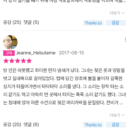
서 밤의 열기를 빼기 위해 아침 맥도날드에서 맥모닝을 먹으며 책을
일 수도 있다고 생각한다. 지독한 원시답게 아주 가까이 있는 친구의
서로 불행한 삶을 살다가 뒤늦게 만나 동거하게 된 사이인데 서로 힘
생보다는 누군가에 대한 끈질긴 증오나 미움일지도 모른다. 두고보
읽기 시작했다가, 첫 단편 '봄밤'에서 울어버렸다. 애인에게 전화했다
불행을 보지 못했던 혜련에게 던진 질 나쁜 벌이랄까. 마지막에 실린
들었던 시간만큼 모든 게 아파졌다.류머티즘을 앓고 있던 수환의 상
더보기
자..삶이 10이라고 했을때 사랑 행복 이런 긍정적인 밝음은 1 이나 2
가 더 펑펑 울어버렸다. 중증 알콜중독자인 영경과 역시 중증 류마티
「층」은 '주정뱅이'라는 표제로 묶기에는 다소 거리가 있는 작품인데,
태가 너무 안 좋아져 이제는 요양원에서 지내야만 했다. 그와 떨어져
정도가 아닐까 5 정도면 무난하게 잘 살아온 삶이 아닐까 소주를 친
공감 (
25
)
댓글 (5)
즘 환자인 수환은 같은 요양원에 입원해 있다. 유난히 의가 깊고, 위험
서로 끌렸던 두 사람이 오해와 어긋난 우연으로 헤어지는 과정을 그
살지 않기 위해 함께 들어온 영경까지.불안한 자신의 몸 상태를 알기
구삼지 않아도 유행하는 사케한잔을 마실 수 있는 정도.. 소주잔을 기
한 증상의 연인을 요양원 사람들은 '알류커플'이라고 불렀다. 왜 눈물
리는 가운데, 순간적인 선택이 일으키는 결과에 관해 생각하게 하는
에 보호자가 늘 곁에 있어주길 분명 바랬을 텐데도, 수환은 영경에게
울이면서 유연실의 목로주점의 유쾌함을 떠올릴 정도면 그래도 트렌
이 쏟아졌을까. 수환이 다정한 사람인 것이 너무 슬펐다. 둘이 너무 사
소설이다. 초밥집을 운영하는 인태는 간밤에 손님이 두고 간 휴대폰
메뉴
염려와 걱정 대신 그녀를 기다리는 컵라면과 소주 한 병이 있는 편의
드에 뒤떨어지지 않게 사는 그럭저럭한 삶일듯하다.포차에 혼자 앉아
랑하고, 수환이 너무 다정한 것에 눈물이 뚝뚝 떨어졌다. 그들은 마흔
을 발견한다. 그날 밤, 예연의 직장 동료는 회식 자리에서 어제 알던
점으로 기꺼이 보내준다.네가 나를 이해하듯, 그런 내가 너를 이해하
Jeanne_Hebuterne
2017-08-15
나 한잔 나 두잔.. 그렇게 잔수를 채워가다 취해 테이블에 엎드려 그
셋에 각자 친구의 재혼식 뒷풀이에서 만나고, 동거하게 된 십이년 동
사람이 죽은 걸 뒤늦게 알고 무덤에 다녀왔다고 하면서, 초밥집에 휴
면서.섣불리 이해하는 척하며 들여다볼 수는 없었다.내가 겪어보지
래.. 그래도 이렇게 라도 사는 것이 또 인생 아니겠어~ 라고 합리화
안 요양원 들어오기 전 두 달을 빼놓고는 한 번도 떨어져보지 않은 커
대폰을 두고 왔으니 3차로 거길 가자고 하지만 예연은 거절한다. 그
않은 삶의 대해 말하는 것이 난 조심스럽다.내가 경험한 감정과 맞닿
방 안은 따뜻했고 희미한 먼지 냄새가 났다. 그녀는 젖은 옷과 양말을
시킬수 있는 삶에도 취해 테이블에 엎어져 18. 이런것도 사는 거라고
플이다. 나빠지기만 하는 류마티즘 환자와 중증 알콜중독자. 그들에
렇게 인태와 예연의 재회가 이루어질 우연을 예연이 걷어찼지만 그녀
은 인물은 간병인 종우였다.누군가의 죽음을 대면해 본 적 없었던 종
벗고 실내복으로 갈아입었다. 컵에 담긴 양초에 불을 붙이자 길쭉한
욕설을 내뱉는 삶에도 1 이나 2 정도의 희망과 행복은 가지고 있을 것
게 남은 미래는 얼마 없고, 그 와중에 그들은 너무나 사랑하고. 십이년
는 알지 못할 것이다. 예연은 집에 돌아와 누군가 집에 몰래 드나든다
우의 마음.자신이 돌보는 환자인 수환의 동거녀 영경을 때론 이해할
심지가 타들어가면서 타닥타닥 소리를 냈다. 그 소리는 장작 타는 소
이다. 아니 가지고 싶어한다. 그러니 죽지 않고 살것이다. 안녕. 주정
이라는 시간은 사랑하는 사람을 만나 함께 한 시간이라고 생각하면,
는 확신에 몸을 떨면서, 과거 인태가 그녀에게 집에 누가 드나드는 것
수 없는 마음과 원망의 눈빛으로 바라봤지만, 수환을 가만히 들여다
리 같기도 하고 아득히 먼 곳에서 터지는 폭죽 소리 같기도 했다. 그녀
뱅이 라는 소설에서 내가 읽은 삶은 혼자 자작하다가 취해 그래 그래
충분히 감사하고, 함께 죽는 것에 또 감사할 수도 있을 것 같은데, 사
같다며 만나 달라고 했던 기억을 떠올린다. 그때 그녀는 뭐라고 했나.
보는 영경의 눈빛을 멀리서 바라보니 감히 자신이 헤아릴 수 없는 감
는 침대에 앉아 마른 수건으로 젖은 머리카락을 문질렀다. 찬비가 끝
도 어떻게든 살아지는 게 삶이지.. 라는 느낌이었다.. 그러다가 마른
는게 그렇지는 않고, 둘만 서로 사랑해도 가족도 있고, 사정도 있고.
'내가 무슨 도움이 되겠어요?' '초추의 양광'을 인용하는 여자와 이를
정 또한 느꼈나 보다.(P. 35) 난 아줌마 별로 안 좋아하는데 어쩔 때
없이 내리는 낯선 숲속에 누구의 방해도 받지 않고 열쇠로 문을 따고
세수를 하면서 아니지... 살아봐야지.. 라고 다시 스스로를 다지기도
이 작품의 무엇에 버튼이 눌려서 나중에 애인에게 읽어주다 또 울고,
듣고 '꼬추의 발광'을 연상하는 남자는 그렇게 영영 스쳐 지나간다.
더보기
아줌마가 아저씨 빤히 쳐다볼 때는 괜히 눈물나요.사람에게 최후로
들어와 쉴 수 있는 그녀만의 따뜻하고 보송한 공간이 있다는 게, 그래,
하고.. 개똥밭에 굴러도 이승이 좋다더라면서 거짓말도 하고 나 살게
생각만해도 또 눈물이 날 것 같은지 모르겠다. 지금, 전화를 안 받고
'내가 무슨 도움이 되겠어요?'라는 거절과 '그게 내 탓은 아니잖아
남아있는 감각이 청각이라는 얘기를 들은 종우가 수환 곁에서 계속
공감 (
20
)
댓글 (6)
나쁘지만은 않아, 하고 그녀는 중얼거렸다. 그녀는 가방을 열어 옷과
해달라고 매달리기도 하고 나 살자고 두 눈 질끈 감아버리는 질근 삶