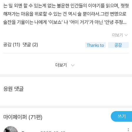
격지심 때문에 빚어졌다는 사실을 (아마도) 영원히 모른 채 살 것이
훈은 시야를 돌린다.창밖으로 탁 트인 바다가 보이고, 한적한 마을을
는 일 외엔 할 수 있는게 없는 불운한 인간들의 이야기를 읽으며, 헛헛
올 수도 있다고 생각하는 때가 온 것이다. 그것은 의지가 아닌 성격의
를 주체로 여기지 않아요. 그걸 받아들이는 게 아직도 때로는 분하고
다. 독자라는 먼 입장에서 보면 지독한 농담 같은 상황인데, 영문을 알
바라만 볼 뿐이었다.(P. 53) 훈은 잘린 시간의 단애 앞에서 화들짝한
해져가는 마음을 위로할 수 있는 건 역시 술 뿐이라서.그런 변명으로
영역일 수도 있으며 인간은 삶의 농담을 견뎌내기에는 종종 그 껍데
힘이 들어요. 하지만 가끔은 여전히 명랑한 주체 인 양 거울을 보고 명
길이 없는 두 사람에게는 곱씹기도 찝찝한 추억일 것이다. 이런 상황
분노와 무력한 애잔함에 사로잡혔다.타인의 불행을 들여다보는 마음
술잔을 기울이는 나에게 ‘이보쇼‘ 나 ‘어이 거기‘가 아닌 ‘안녕 주정뱅
기가 너무 얇다. 이를테면 쇠심줄처럼 튼튼해지는 것이 아니라 닳은
령합니다. 내 안의 장님이여, 시체여, 진군하라! (역광. 172p) 제일 좋
이 비단 소설 속에만 있을까.지독한 농담 같은 불행이라는 모티프는
이 당연히 좋을 수가 없다.어떤 이야기는 차마 손도 댈 수 없는 무너짐
이‘라고 친근하게 말을 건네는 것 같아서.‘산다는게 참 끔찍하다, 그렇
밧줄처럼 너덜너덜해지는 것이다. 그런데 그게 뭘까...... 나를 살게
았고 읽으면서 울컥했던 작품은 이모. 카메라.
<카메라>라는 단편에도 등장한다. 문정은 직장 동료 관희의 남동생
더보기
을 바라만 봐야 하는 입장으로 읽어야 했다.그 사람이 쥐고 있는 술잔
지 않니?‘가 첫 문장인 이 책이 그냥 막 마음을 헤집어 놓아서.결핍이
한...... 그 고약한 게......-이모 그 너덜거리는 마음을 어떻게든 부여잡
관주와 몰래 사귀다 헤어졌다. 이별 이후 한 번도 연락이 없었으므로
은 내려놓고 대신 내 손을 붙잡게 해주고 싶은 사람도 있었고, 내 잔도
공감 (
11
)
댓글 (2)
축적되어 결국 죽음으로 완성되는 두 개의 인생이 묘한 여운을 주어
고 버티려는 사람의 이야기가 '이모'이다. 대학 1학년 때부터 가장 노
그의 현재를 궁금해하지도 않았다. 그러던 어느 날 우연히 관주에게
하나 집어들고 옆에 앉아서 같이 마셔주고 싶은 사람도 있었다.생각
서.분명 마이너스를 계속 누르는 계산을 했는데 그저 0일 뿐인 결과
릇을 해왔지만 서른아홉 살에 남동생의 도박 빚으로 신용불량자가 되
일어난 비극적인 사건을 알게 되고 그 사건이 자신과 결코 무관하지
지도 못한 비극에는 소름이 끼치기도 했다.그 상황보다 사람의 이면
물이라는게 이 책에서 그려내는 인생인 것 같아서.급속도로 나쁜 사
었던 사람, 이후 오십이 되자 더는 자신을 찾지 말라며 원하는 대로 살
더보기
않다는 사실을 깨닫게 된다. 당시 애인이었던 문정이 관주의 불행을
에서 풍기는 비릿한 냄새가 더 그랬다.7편의 이야기들을 모두 다 읽
람이 되어간다는 처량한 대사가 남의 얘기 같지 않아서.천박하게 타
기로 했던 사람. 다른 사람에게 기대려고 하지도, 기대게 해주지도 않
의도했을 리 없지만 결과적으로 그렇게 된 게 사실이고, 그 사실을 알
고 난 뒤에도 훌훌 털어내지 못한 사람들이 있다. 「봄밤」의 수환과 영
인의 인생을 재단하지 않겠다는 무력한 다짐이 언젠가 나의 다짐 같
겠다고 결심했으나 살아가는 일은 죄책감과 불가해성, 무례함과 성가
아버린 문주로서는 죄책감을 피할 길이 없다. 차라리 모르고 살았다
경이가 자꾸만 떠오른다.굳이 행복과 희망을 말하지도 않고 기운 내
아서.그냥이 어딨냐고 말하는 나와 그래도 그냥이라고 말하는 나를
응원 댓글
심으로 점철되어 있다. 한마디로 내가 들였던 노력이 반드시 내게 돌
면 나았을까. 아니면 늦게라도 그의 사랑을 알아서 다행인 걸까. 완전
라고, 힘 내보자고 어깨 두들겨 주고 손잡아주지도 않는다.그런데도
목격할 수 있어서.견딜 수 없어서, 이해할 순 없지만 그렇게 할 수 밖
아온다는 보장도 없고, 어떤 우연한 사건이 필연이 될지 우연으로 끝
한 불행도 다행도 없는 것이 인생인지도...
난 왜, 이 책을 읽으면서 묘한 위안을 얻었을까.뚜렷하지 않음에도 분
에 없어서.2017. May.
날지도 알 수 없음이 '이모'의 일생을 통해 드러난다. 마침내는 그대로
명히 느낄 수 있는 이유는 뭘까.내가 그렇듯, 그들 모두가 묵묵히 고통
있어서는 안 된다는 생각에 기억을 더듬고 더듬어 대학 1학년 때 귀찮
쓰기
마이페이퍼 (71편)
을 견디며 살아가는 사람들이었기 때문이지 않을까?(P. 135) 그들은
다는 이유로 무신경하게 자기를 좋아했던 남학생의 손바닥에 담배를
오랫동안 그렇게 앉아있었다. 세상의 모든 시간이 멈추고 그들 둘만
비벼 끈 일을 기억해낸다. 어느 겨울날의 무례한 이웃들, 짜증나는 사
메뉴