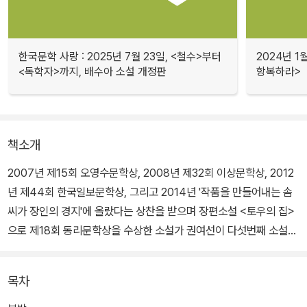
한국문학 사랑 : 2025년 7월 23일, <철수>부터
2024년 1
<독학자>까지, 배수아 소설 개정판
항복하라>
책소개
2007년 제15회 오영수문학상, 2008년 제32회 이상문학상, 2012
년 제44회 한국일보문학상, 그리고 2014년 '작품을 만들어내는 솜
씨가 장인의 경지'에 올랐다는 상찬을 받으며 장편소설 <토우의 집>
으로 제18회 동리문학상을 수상한 소설가 권여선이 다섯번째 소설집
<안녕 주정뱅이>를 선보인다. 2013년 여름부터 2015년 겨울까지
바지런히 발표한 일곱편의 단편소설을 묶었다.
목차
한국문학의 특출한 성취로 굳건히 자리매김한 권여선의 이번 소설집