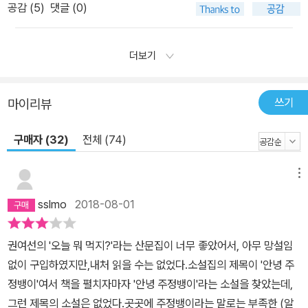
공감 (
5
)
댓글 (0)
더보기
쓰기
마이리뷰
구매자 (32)
전체 (74)
메뉴
sslmo
2018-08-01
권여선의 '오늘 뭐 먹지?'라는 산문집이 너무 좋았어서, 아무 망설임
없이 구입하였지만,내처 읽을 수는 없었다.소설집의 제목이 '안녕 주
정뱅이'여서 책을 펼치자마자 '안녕 주정뱅이'라는 소설을 찾았는데,
그런 제목의 소설은 없었다.곳곳에 주정뱅이라는 말로는 부족한 (알