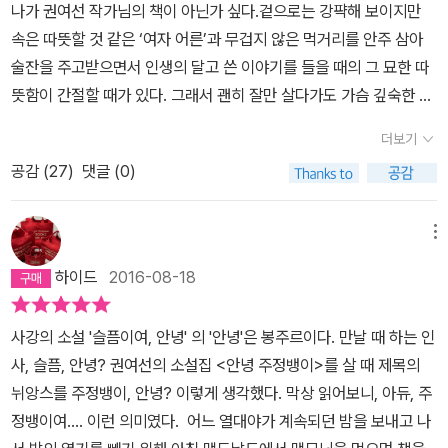
을 빼 먹은 '등허리'와 자신이 모질게 대한 '무력한 손바닥' 사이를 오
나가 권여선 작가님의 책이 아닌가 싶다.겉으로는 강퍅해 보이지만
요.” ​평소 그녀의 소설에 관심을 보인 독자라면 단편집 << 안녕, 주정
진다는데 음... 난 아직 인생을 모르는걸까? 화학증류주가 식도를 타
가던 그녀의 인생은 '불가촉천민처럼, 아무에게도, 가닿지 못하게.' 되
속은 따뜻할 것 같은 ‘여자 어른’과 무겁지 않은 먹거리를 안주 삼아
뱅이 >> 가 낯설게 느껴질지도 모른다. 그전의 소설들이 독했다면 이
고 들어갈 때의 그 싸함을 아직은 제대로 만끽하지 못하니 말이다.쓰
고 만다. 그녀는 세상과 스스로 거리를 둠으로써 들끓는 증오를 갈무
술잔을 주고받으면서 인생의 달고 쓴 이야기를 들을 때의 그 묘한 따
번 소설집은 순한 소설에 가까우니깐 말이다. 하지만 나는 이 변절이
디쓴 쏘주보다는 달콤한 과일소주가 더 좋고 톡 쏘는 탄산이 들어간
리한다. '적당한 거리를 두고 바라본 그들은 나름대로 사랑스러운 데
뜻함이 간절할 때가 있다. 그래서 괜히 잘만 살다가도 가슴 깊숙한 곳
서운하지 않다. 무자비한 호러의 왕, 스티븐 킹도 나이가 들면서 점점
술들이 좋으면서 쏘주 운운 하는 것은 어찌 보면 이 소설에 대한 모욕
가 있는 이웃들이었다.' 「카메라」와 「실내화 한 켤레」는 독자의 뒤통수
에 잘 눌러 싸매놓은 감정이 올라올 때면 자연스레 작가님의 책에 손
순해지는데 하물며 권여선이라고 이 세월을 이길 재간은 없었을 것이
일수도... 술도 못 마시는 것이 ㅋㅋ 보통 단편들은 읽다보면 띄엄띄엄
더보기
를 팡 치는 소설적 재미가 있다. 그러면서도 등골이 오싹해지는 건, 어
이 간다.이 책 7편의 단편들에서 마음의 위안을 얻고 싶은 마음에 책
다. 이번 소설집에 수록된 소설들은 해피엔딩으로 끝나는 것은 없지
읽다가 한 두편씩 빼 먹기 마련인데 이 소설집은 처음부터 다 읽었다.
떤 비극이 일어나기까지 이어진 우연과 우연의 연결 고리, 그 어딘가
공감 (
27
)
댓글 (0)
을 펼쳤다. 무언가를 꼭 얻기 위해 책을 읽는 건 아니더라도 가끔은 기
만 예전처럼 차갑지는 않다. 쓸쓸하지만 따스하다. 동네에 단골 술집
이런 일은 드문데. 봄밤.삼인행이모카메라역광실내화 한켤레층 한편
에 내가 있을 수 있다는 사실, 단지 내가 그 사실을 아직 모르고 있을
대하고 싶다. 천천히, 천천히, 욕심내지 않고 읽어내려갔다.시간이 지
이 생긴다는 건 일상생활에는 재앙일지 몰라도, 기억에 대해서는 한
한편 그 내용이 떠오르면서 고개를 주억거리게 만드는 소설들이다.
뿐이라는 가능성 때문이다. 「카메라」의 문정은 결별 후 관주에게 일어
나도 쉽게 잊히지 않을 상처를 입은 「봄밤」에 영경은 켜놓은 촛불이
없는 축복이다. 초기 단편 < 사랑을 믿다 > 의 첫 문장이다 ■
메뉴
아름답지않은 녹녹치 않은 삶의 고단함. 거짓말. 혼자서는 도저히 버
난 일에 대해 책임이 없다. 적어도 법적으로는 책임이 없다. 그러나 사
금방이라도 꺼질 듯 위태로워 보이는 모습에 안심하고 들여다볼 수
티지 못할때 친구처럼 그 옆을 지켜주는 술. 벗 삼아 애인삼아 한잔 한
하이드
2016-08-18
건이 일어나게 된 인과관계를 거슬러 올라가면 문정은 중요한 역할을
없었다.결국 꺼져버린 연기만 허무하게 바라보게 되진 않을지 염려하
잔 목구멍을 넘길 때마다 버석거리는 삶의 조각들도 억지로 삼키는
담당했다. 단지 관희로부터 우연히 이야기를 듣기 전까지는 그 사실
는 마음으로 보는 것 말고는 내가 할 수 있는 건 없다.영경에게 필요한
그래야 살아낼 수 있는 사회의 모습들이다. 이 술을 이해해야만 하는
사강의 소설 '슬픔이여, 안녕' 의 '안녕'은 봉주르이다. 만날 때 하는 인
을 알지 못했을 뿐. 「실내화 한 켤레」에서 작가는 고등학교 동창인 세
건 현재로썬 컵라면과 소주 한 병 같다.내 전부를 잃게 된 사람들의 만
그 씁쓸함. 삶이 아름답지만은 않고 실제로 그 삶을 버텨주는 것은 사
사, 슬픔, 안녕? 권여선의 소설집 <안녕 주정뱅이>를 살 때 제목의
친구의 14년만의 재회를 경쾌하게 풀어 나가는데, 결국 독자를 아연
남.그런 두 사람 앞에 펜션처럼 보이는 요양원과 응급환자들을 수송
랑같은 순수하고 맑은 것이 아니라 증오나 미움. 욕망같은 감정일 때
뉘앙스를 주정뱅이, 안녕? 이렇게 생각했다. 막상 읽어보니, 아듀, 주
실색 하게 만들며 이야기를 마무리한다. 너무 자세한 이야기를 하기
하기 위한 앰뷸런스 그리고 아담한 정원이 보인다.조경이 잘된 산책
가 더 많은 경우를 실제로 종종 본다. 다 놓고 싶다가도 그 삶을 끌어
정뱅이여.... 이런 의미였다. 어느 열대야가 계속되던 밤을 보내고 나
는 곤란하여 생략하지만, 나는 선미가 혜련을 향하여 한 말이 거짓말
로까지 함께.신용불량자 수환과 알코올 중독 환자가 돼 버린 영경은
올려주는 것은 소설이나 드라마에서 보는 것처럼 순진한 사랑이나 희