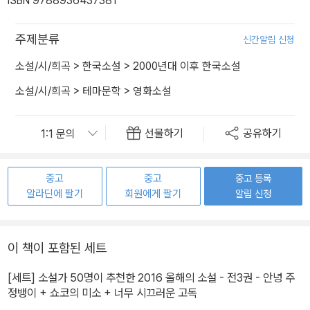
ISBN 9788936437381
주제분류
신간알림 신청
소설/시/희곡
>
한국소설
>
2000년대 이후 한국소설
소설/시/희곡
>
테마문학
>
영화소설
선물하기
공유하기
중고
중고
중고 등록
알라딘에 팔기
회원에게 팔기
알림 신청
이 책이 포함된 세트
[세트] 소설가 50명이 추천한 2016 올해의 소설 - 전3권 - 안녕 주
정뱅이 + 쇼코의 미소 + 너무 시끄러운 고독