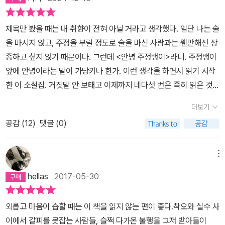
출신 작가 등의 등장인물, 숲 속이라는 배경에서 느껴지는 분위기가
니다. 우리 다시는 서울로 못 돌아가도 괜찮을 것 같지 않냐? P72삶
이 시작이었고, 이 봄밤이 마지막일지 몰랐다.터질듯 말듯 위태로우
악희를 통해 더 나빠지는 방향을 드러내기도 하고, 또 어떤 단편에서
무엇인가. 그걸 알 수 없어 그녀는 오른속으로 왼손으로 쥐었다 놓고
독특하다. '실내화 한켤레' 는 약간 호러의 느낌이다. 쓰면서 보니, 정
에서 취소할 수 있는 건 단 한가지도 없다. 지나가는 말이든 무심코 한
면서도 이제 더는 손 쓸 수 없는 상황인 부부, 규와 주란 그리고 이들
는 그 모든 것이 환영이었음을 종이를 찢듯 보여주기도 한다. 필연을
왼손으로 오른손으로 쥐었다놓았다 (이모. 94p) - 그 애를 지진 이유
제목만 봤을 때는 내 취향이 전혀 아닐 거라고 생각했다. 일단 나는 술
말 다양한 주정뱅이들이 모여있구나. 마지막 작품인 '층'도 앞의 단
행동이든, 일단 튀어나온 이상 돌처럼 단단한 필연이 된다. P136이
의 친구 훈이 함께 떠난 여행 이야기를 담은 「삼인행」은 읽는 동안 마
찾으려는 인간은 인생이 건네는 농담 앞에 얼마나 무력한가. 이 소설
는 단순했어. 성가시고 귀찮았던 거지. 단지 그뿐이었어 (이모. 105
을 마시지 않고, 주정을 부릴 정도로 술을 마신 사람과는 웬만해선 상
편들과 다른 느낌이다. 싫은 남자들이 나오는데, 싫은 딱 그 이유로 여
렇게 그들은, 없음이 점점 많아져 없음 외에는 아무것도 없을 때까지,
음이 너무 불편했다.딱히 맞는 구석이 없어 보이는 이 세 사람이 내뿜
집의 일곱 편의 단편은 그런 면에서 삶과 닮았다.삶 속의 물음을 이 책
p) - 나도 애초에, 이렇게 생겨먹지는 않았겠지. 불가촉천민처럼. 아
종하고 싶지 않기 때문이다. 그런데 <안녕 주정뱅이>라니. 주정뱅이
자 주인공이 남자를 피한다. 왜 싫은지도 딱 짚어준다. 리뷰 쓰기 전
자신의 없음을 상대방에게 남김없이 선물했다. P263술자리는 내 뜻
는 금방이라도 폭발할 듯한 그 기운을 들여다보는 게 힘들었다.친구
속의 사람들은 조심스레 건넨다. 그게...... 내 탓은 아니잖아요? 그렇
무에게도, 가닿지 못하게, 내 탓도 아니고, 세상탓도 아니다. 그래도
앞에 안녕이라는 말이 가당키나 한가. 이런 생각을 하면서 읽기 시작
에 다시 홀홀 넘기며 읽었는데, 좋은 단편집이다. 술이 막 땡기거나 하
대로 시작되지 않고 제멋대로 흘러가다 결국은 결핍을 남기고 끝난
로서 규와 주란의 관계가 개선되길 바라는 마음이야 당연히 있었을
잖아요?-층 일상적이지 않았던 통화를 하필이면 그 여자가 엿들었을
내가, 성가시고 귀찮다고, 누굴 죽이지 않은 게 어디냐? 그냥 좀, 지진
한 이 소설집. 거짓말 안 보태고 이제까지 네다섯 번은 족히 읽은 것
지는 않는다. 주정뱅이들이 너무 비극이야.
다. P271
테지만 훈은 섣불리 긍정의 말들을 건네지 않는다.그런데도 종종 낄
때, 하필이면 '미친년'이라고 욕설을 할 때, 그것은 그의 탓도, 그녀의
거야. 손바닥이라, 금세 아물었지. 그게 나를, 살게 한거고. (이모. 10
같다. 읽을 때마다 새로워서 처음 읽는 기분이 드는데 읽어 보면 당연
낄거리면서 원래 그래온 사람들처럼 서로 들여다보고 함께 할 뿐이
더보기
탓도 아니었다. 반듯하다고 생각했던 남자의 폭력성을 오인하기에 충
6p) - 누나는 나쁜 사람이 될 능력도 없는 사람이야. 하고. 꼭 착한 사
히 다 아는 내용이다. 그런데 무슨 내용이냐고 누군가 물으면 시원하
다.규의 모습에서는 예전의 나를 봤다.그래서 아주 불편했다. 지우고
분한 우연이었다. 거꾸로 말하자면, 그 남자가 욕설할 때 전화통화를
람이어서가 아니라 악에 대해서 무능한 사람이야. . (카메라. 133p)-
공감 (
12
)
댓글 (0)
게 답하기가 어려울 것 같다. <봄밤>은 무슨 내용이야? 음, 그러니
싶은 시절의 꽁꽁 숨기고 싶은 그때의 나와 닮은 모습을 또 봐서 그랬
엿듣게 된 것은 그 여자의 탓이 아니다. 그 남자가 하필이면 그때 욕설
그렇게 꽉 쥐지 말아요. 문정씨. 그래야 살 수 있어요 (카메라. 135p)
까 알코올 중독인 여자와 류머티즘 환자인 남자가 마흔 넘어 사랑에
다.마음에선 안 그런데 꼭 가장 가까운 사람에게 가시가 돋친 말로 상
을 한 것도 그의 탓은 아니다. 오히려 지적장애 누이가 있다는 것부터
- 그것은 어쩌면 10년전에 지자체에서 그 길을 다시 포장하면서 돌길
빠지는데...최근에 다시 이 소설집을 읽으면서는 맨 마지막에 실린 <
메뉴
처를 주고, 입 밖으로 말이 나가는 그 순간부터 후회할 걸 알면서도 억
가 지독한 우연이었는데, 우리 생의 어떤 단면에서는 '하필'이 필연처
을 깔았기 때문일 수도 있지만, 그 보다는 1년 9개월 3일전에 문정이
층>이 유난히 좋았다. 주로 몸을 쓰는 일을 해온 남자와 박사 수료생
한 감정만 쏟아내는 그 낯설지 않은 모습을 보자니 입이 떫었다.주란
hellas
2017-05-30
럼 펼쳐진다. 이런 비극은 삶의 질서를 흔들어 위태롭게고 불안하게
지나가는 말로 사진을 찍고 싶다고 말했기 때문일 것이다. 삶에서 취
인 여자가 연애를 한다. 두 사람은 서로를 무척 좋아했지만 각자 다른
이 운전대를 잡은 차가 고속도로에서 최고속도 175킬로미터를 넘어
만든다. 롤러코스터가 높이 올라갈수록 위치 에너지가 증가하듯 높이
소할 수 있는건 단 한가지도 없딘. 지나가는 말이든 무심코 한 행동이
상황에서 상대의 말을 오해하는 바람에 헤어지게 된다. 이들은 자신
간다. 무아지경에 빠진 그녀 옆에서 규는 속도 낮추라는 듯 쇠고삐 당
외롭고 마음이 습할 때는 이 책을 읽지 않는 편이 좋다.착오와 실수 사
와 에너지가 비례한다고 믿었던 때가 젊은 날이었다면, 이제는 그 롤
든, 일단 튀어나온 이상 돌처럼 단단한 필연이 된다 (카메라. 136p)-
이 오해했다는 사실은 물론이고, 그 오해가 다름 아닌 자기 자신의 자
기는 소리를 내어 제동을 걸었다.이들의 불완전함을 뒤에서 바라보던
이에서 갈피를 못잡는 사람들, 슬쩍 다가온 불행을 그저 받아들이
러코스터는 양의 에너지를 가져올 수도 있지만, 음의 에너지를 가져
나는 점점 비인칭이 되어가고 있어요. 내가 보지 못한다고 아무도 나