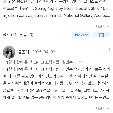
html (신형철) 이 글에 김수영의 시 '봄밤'이 있다.'리얼리스트 김수
인의 고통을 제대로 알기란 어렵다. 고통을 참아가며 영경의 음주 외
레'의 세 사람은 고등학교 수학 선생의 모진 수업을 견뎌내려 만나게
영'으로부터 옮긴다. Spring Night by Ellen Thesleff. 38 × 46 c
출을 배웅하는 수환을 바라보며 어떤 상황이 와도 상대방을 향한 감
되고, 어른이 되어 우연히 만나 술자리를 갖는다. 그러나 알면서도 일
m, oil on canvas, canvas, Finnish National Gallery, Ateneu
정은 숨길 수 없다는 것을 알게 한다. 수환이 죽은 후 알코올성 치매로
부러 발설하지 않다가 그날 만난 남자가 지독한 성병에 걸렸다는 말
m https://www.kansallisgalleria.fi/en/object/617515[사후 5
다시 요양원에 입원한 영경이 아무것도 기억하지 못하는 게 차라리
을 하는 선미의 얼굴은 심술궂은 인생의 우연 같다. 그래서 그 남자와
더보기
0년, 김수영을 기리고 그리는 글들] https://www.hani.co.kr/arti/
잘된 일일 지도 몰랐다. 수환과 영경을 지켜보며 먹먹해졌다. 삶의 바
잤을 것으로 추정되는 혜련에 대해 선미가 '혜련이가 너무 걱정돼, 경
공감 (
21
)
댓글 (0)
culture/book/874392.html (2019) 권여선의 단편소설 '봄밤'은
닥까지 내려간 사람이 서로 의지하고 헌신하는 모습에서 무심한 마음
안아. 아직 애도 없는데.'라고 말할 때, 실은 우리가 가졌던 술자리는
김수영의 시 '봄밤'을 참조한다.아직 자신은 '눈을 뜨지 않은 땅속의
을 지녔던 지난날을 돌아보았다. 「이모」라는 작품 또한 「봄밤」과 비
찰나의 진실이 아닌 어젯밤의 차악이 되기도 한다. 우연히 가게 된 술
벌레'라는 겸사(謙辭)는 자신에 대한 성찰이기도 하지만, '꿈이' 앞으
곰돌이
2025-04-02
메뉴
슷한 양상을 띠는 소설이다. 남편에게 큰이모와 외삼촌이 있었다는
자리, 내 옆에 누가 앉을지는 나도 모를 일. 술자리에서 나는 주로 먼
로 나아가지 못하게 하는 현실의 제한을 우회적으로 말하고 있기도
사실을 뒤늦게 알게 된 ‘나’가 일주일에 한 번, 월요일 오후 큰이모를
저 집에 가자는 말을 하지 않고 은근슬쩍 사라지곤 한다. 인생에서도
- 4월과 함께 온 책 그리고 끄적거림 -김연수 ...
하다. '서둘지 말라'의 반복이 단지 조바심을 다독이는 독백이었다면
만나 살아온 삶의 이야기를 듣는 내용이다. 평생 직장생활하며 가족
그러고 싶으나 나의 차악, 나의 물음이 다른 사람이 건네는 농담, 공감
- 4월과 함께 온 책 그리고 끄적거림 -김연수 작가님의 <이토록 평범
작품 자체가 이렇게 활달할 리가 없다. 1연의 '무거운 몸'이 2연에서는
을 부양했던 이모는 시외삼촌이 도박 사고를 칠 때마다 도와주었다.
과 적절히 만날지는 나도 모를 일이다. 술자리에서 슬쩍 빠져나와 이
한 미래>를 읽고 있다.아직 진도가 많이 나간 건 아니지만 삶의 본질
'나의 빛으로', 다시 3연에서는 '귀여운 아들'로 변주되는 것도 또한 그
자유롭게 삶을 살고자 했던 이모는 편지 한 장을 써놓고 사라졌다. 췌
책이 건네는 농담과 위로를 읽고 있자니, 내가 생각해본 적이 없었던
을 알려주는 내용이 철학적으로 다가왔다. 부담스럽지 않고 딱딱하지
것을 증명하거니와, 각 연의 마지막 행도 '오오 봄이여'에서 '오오 인
장암 선고를 받고 투병 중에 자신의 이야기를 들려주었다. 누군가에
바닥에 깔린 내가 은근슬쩍 술을 따라주는 느낌이다. 언제나 그랬듯
않으며 다정하다.(P. 58) 섣불리 희망을 가질 수도, 그렇다고 무기력
생이여'로, 다시 '오오 나의 영감(靈感)이여'로 변주될 때 우리는 거
게 지난날의 이야기를 들려주며 위로받고 싶은지도 몰랐다. 어쩌면
이.비에 흠뻑 젖은 그녀의 모습을 보고 사무실 여직원이 놀라 자리에
하게 절망할 수도 없는 진퇴양난의 상황 속에서 일희일비하는 동안
기에서 부정적인 상태에 빠지지 않으려는 고투의 서정을 읽을 수 있
기억이란 매번 말과 시간을 통과할 때마다 살금살금 움직이고 자리를
서 일어났다. '선생님, 왜 이렇게 젖으셨어요? 전화를 주셨으면 모시
검게 물든 삶은 느리고 더디게 흘러갔다.원치않는 이별로 황망함에서
다. - 애타도록 마음에 서둘지 말라(4장 혁명적 존재 되기)
더보기
바꾸도록 구성되어 있는 건지도 모르겠다. (106페이지, 「이모」 중에
러 갔을텐데요.' 그녀는 여직원이 내미는 수건을 사양하고 그가 언제
빠져나오지 못 한 사람들, 그리고 자신의 영혼이 죽어버린 것처럼 삶