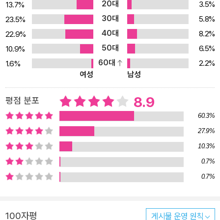
모’가 처음부터 이렇듯 고독하고도 자유로운 삶을 누렸던 것은 아니
20대
3.5%
13.7%
었다. “그날은 시작부터 이상한 날이었다”(90면)는 말을 기점으로
30대
5.8%
23.5%
이모는 인생을 바꿔놓은 겨울밤의 한 장면에 대해 말한다. ‘이모’가 풀
40대
8.2%
22.9%
어놓는 이야기는 눈앞에 드리워진 장막을 슬쩍 들추고 그 안을 들여
50대
6.5%
10.9%
다보는 듯한, 단편소설만이 보여줄 수 있는 어떤 찰나의 진실을 예민
60대
2.2%
1.6%
한 관찰자의 언어로 생생하게 보여준다. 관찰자적 면모는 세사람의
여성
남성
짧은 여행을 다룬 「삼인행」에서도 잘 드러난다. ‘규’와 ‘주란’ 부부의
하룻밤 이별여행에 친구 ‘훈’이 가세하며 시작되는 이 소설은 그들이
8.9
평점 분포
맞닥뜨리는 에피소드와 일견 무의미해 보이는 세사람의 언쟁을 고스
60.3%
란히 중계한다. 맛있는 밥을 먹는 것만이 지상목표라는 듯 먼 길을 돌
27.9%
고 돌며 끝을 유예하는 듯한 그들 여행을 초점화자 ‘훈’을 통해 들여다
10.3%
보게 되는데 그 시선을 따라가다보면 이 소설이 보여주는 진실의 얼
0.7%
굴을 슬쩍 맞닥뜨릴 수 있다. 권여선은 또한 신경증자를 그려내는 데
0.7%
도 탁월한 솜씨를 발휘한다. 「역광」에는 식사 후 커피잔에 소주를 부
어 마시는, 알코올중독자로서 불안장애를 갖고 있을 것으로 짐작되는
신예소설가 ‘그녀’가 등장한다. 이야기를 끌고 오던 인물과 사건이 모
100자평
게시물 운영 원칙