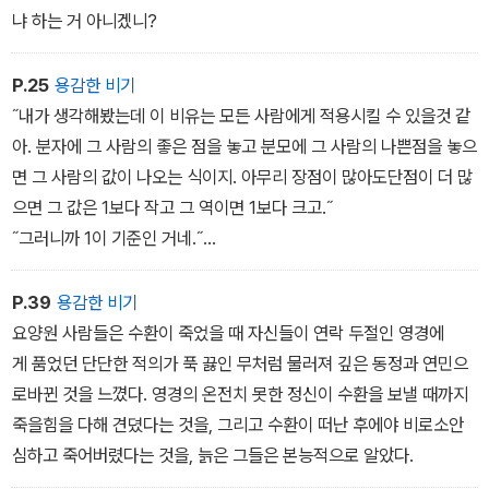
냐 하는 거 아니겠니?
P.25
용감한 비기
˝내가 생각해봤는데 이 비유는 모든 사람에게 적용시킬 수 있을것 같
아. 분자에 그 사람의 좋은 점을 놓고 분모에 그 사람의 나쁜점을 놓으
면 그 사람의 값이 나오는 식이지. 아무리 장점이 많아도단점이 더 많
으면 그 값은 1보다 작고 그 역이면 1보다 크고.˝
˝그러니까 1이 기준인 거네.˝
수환이 말했다.
˝그렇지. 모든 인간은 1보다 크거나 작게 되지.˝
P.39
용감한 비기
요양원 사람들은 수환이 죽었을 때 자신들이 연락 두절인 영경에
게 품었던 단단한 적의가 푹 끓인 무처럼 물러져 깊은 동정과 연민으
로바뀐 것을 느꼈다. 영경의 온전치 못한 정신이 수환을 보낼 때까지
죽을힘을 다해 견뎠다는 것을, 그리고 수환이 떠난 후에야 비로소안
심하고 죽어버렸다는 것을, 늙은 그들은 본능적으로 알았다.