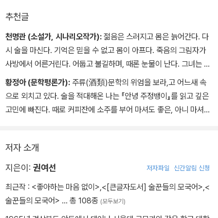
추천글
천명관 (소설가, 시나리오작가):
젊음은 스러지고 몸은 늙어간다. 다
시 술을 마신다. 기억은 믿을 수 없고 몸이 아프다. 죽음의 그림자가
사방에서 어른거린다. 어둡고 불길하며, 때론 눈물이 난다. 그녀는 마
른 팔이 부러져라, 온 힘을 다해 활시위를 당긴다. 아득히 먼 과거에서
황정아 (문학평론가):
주류(酒類)문학의 위엄을 보라,고 어느새 속
지금 여기를 향해. 스러져가는 한 세대의 진혼곡은 그렇게 우리 가슴
으로 외치고 있다. 술을 적대해온 나는 『안녕 주정뱅이』를 읽고 깊은
에 화살처럼 날아와 박힌다. 이토록 생생한 아픔이라니! 이토록 지독
고민에 빠진다. 때로 커피잔에 소주를 부어 마셔도 좋은, 아니 마셔야
한 순수라니!
하는 이유를 비로소 알 것 같다. 취한 감각에 기록되는 다른 질감의 세
그녀의 소설을 읽는 것은 한국문학의 가장 깊숙한 곳을 들여다보는
계, 삶과 인간을 재는 다른 방식의 산술, 기만과 연민의 경계를 지워가
일이다. 화살촉처럼 선연한 언어들은 여전히 푸르게 살아 있고 그녀
저자 소개
며 구축한 사랑에 관한 이야기들. 곧 허물어질 것 같은 아슬아슬함을
는 아무도 가닿은 적 없는 기억의 심연으로 우리를 잡아 이끈다. 그 경
서늘하게 포착하며 권여선의 화자는 결코 독자의 짐작을 놓치는 법이
지은이:
권여선
저자파일
신간알림 신청
이로운 소명의식이 피 흘리는 예수처럼 숭고하다. 그래서 오래오래
없다. 주정뱅이들의 세계에서 그 맨정신은 한층 뚜렷하고, 일그러짐
그 목소리가 듣고 싶다. 아득한 기억의 저편에서 들려오는 목소리를
최근작 :
<좋아하는 마음 없이>
,
<[큰글자도서] 술꾼들의 모국어>
,
<
으로써 더 선명해진 그 풍경이 권여선만의 고유함이다. 그녀의 소설
잊지 마라. 제발 잊지 마라!
술꾼들의 모국어>
… 총 108종
(모두보기)
이 어떤 근본적인 사람됨과 세상됨의 배치를 보여준다면 그 배치는