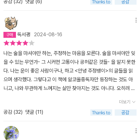
공감 (
32
)
댓글 (6)
문이다. ​핏줄은 속이지 못하는 법이라 나 또한 주정뱅이가 되었다(나
은 것 같다.인연은 우리 주변에서 한단계만 걸치면 눈에 띄지 않는 관
는 뺑끼집 둘째 아들이었다. 미술 시간에 물감을 뺑끼라고 했다가 미
계가 되어 악연으로 뒤바뀌어 버리기도 한다.어떤 사람이나 만남
술 선생에게 혼난 적도 있다. 핏줄은...... 속이지 못한다). 주정뱅이 삶
메뉴
은 하염없고 속수무책이다.그런 걸 알게 되니,오늘 내 주위에 있는 사
은 복용 중이던 수면제를 중단하면서 시작되었다. 아침에 일어나면
람들에게 크게 관심을 갖거나 개입을 할일도 아니지 싶다. 어찌 어찌
독서괭
2024-08-16
시트는 항상 땀에 젖어 있었고 땀에서는 약 냄새가 났다. 숨을 쉴 때마
읽었지만,이런 어둠이나 슬픔 속으로 침잠하는 건 싫다.훌훌 떨고 일
다 따듯한 약 냄새 때문에 헛구역질이 났다. 숙취보다 견디기 힘든 악
어나시길,그리하여 권여선 님의 다음 소설들은 적당히 경쾌하길 기대
나는 술을 마셔야만 하는, 주정하는 마음을 모른다. 술을 마셔야만 잊
취여서 수면제를 중단하고 대신에 밤에 술을 마셨다. 술맛을 좌우하
해본다.
을 수 있는 무언가- 그 시커먼 고통이나 공허같은 것들- 을 알지 못한
는 것은 안주가 아니라 공복이었다. 주정뱅이는 결핍의 본질을 누구
다. 나는 운이 좋은 사람이구나, 하고 <안녕 주정뱅이>의 글들을 읽
보다도 잘안다. 공복일수록 알코올에서 단맛이 난다는 사실. ​결핍의
으며 생각했다. 그렇다고 이 책에 알코올중독자만 등장하는 것도 아
시간이 늘어날수록 몸이 알코올을 쪽쪽 빨아들인다는 사실. 홀짝, 홀
니고, 나와 무관하게 느껴지는 삶만 찾아지는 것도 아니다. 오히려 누
짝, 호오올짝 마시다 보니 어느덧 술 없이는 잠을 이룰 수가 없었
구에게나 닥칠 수 있는 필연같은 우연이, 호된 뒤통수가, 방심하지 말
다. 물은 몸을 차갑게 만들고 술은 몸을 뜨겁게 만드는 법. 더운 여름
더보기
라고, 삶은 그리 예측 가능하지 않다고 경고하는 듯 하다. 「봄밤」에 등
에 술을 마신다는 것은 불난 집에 부채질을 하는 꼴이어서 다음날 아
공감 (
32
)
댓글 (11)
장하는 영경은 진성 알코올중독자다. 아이를 빼앗긴 후 시작된 알코
침에 일어나면 시트는 항상 땀에 젖어 있었고 흘린 땀에서 술 냄새가
올중독은, '자신에게 돌아올 행운의 몫'이라고 느낀 수환을 만나고서
났다. 숨을 쉴 때마다 미지근한 소주를 마실 때의 느낌이 들어 헛구역
도 치유되지 않는다. 류머티즘으로 요양원에 입원한 수환과 중증 알
메뉴
질이 났다. 귀신에게 홀린 나무꾼처럼 도돌이표가 되어 다시 시작하