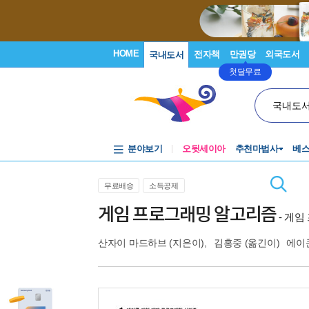
HOME
전자책
만권당
외국도서
국내도서
첫달무료
국내도
분야보기
오뒷세이아
추천마법사
베
무료배송
소득공제
게임 프로그래밍 알고리즘
- 게
산자이 마드하브
(지은이),
김홍중
(옮긴이)
에이