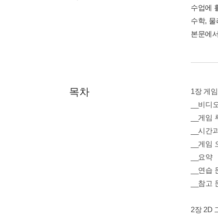
수업에 
수학, 
본문에서
목차
1장 게
__비디
__게임 
__시간
__게임
__요약
__연습 
__참고 
2장 2D