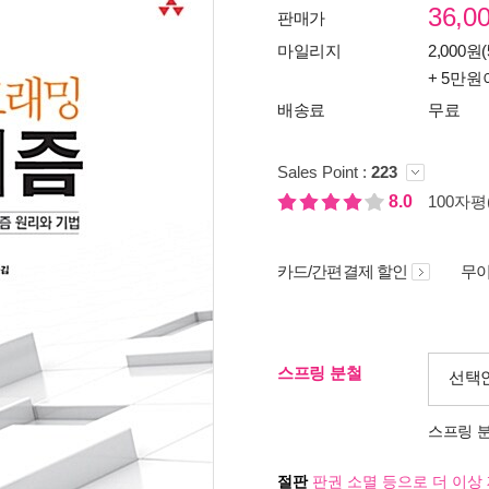
36,0
판매가
마일리지
2,000원(
+ 5만원
배송료
무료
Sales Point :
223
8.0
100자평(
카드/간편결제 할인
무이
스프링 분철
선택
스프링 
절판
판권 소멸 등으로 더 이상 