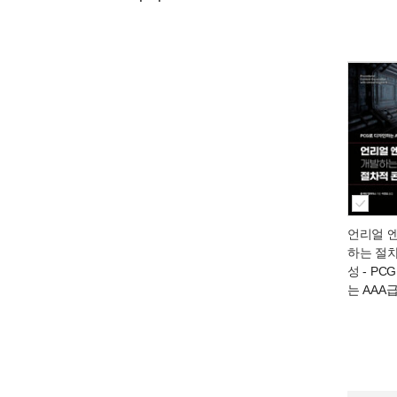
언리얼 엔
하는 절
성
- PC
는 AAA