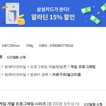
188*235mm
768g
ISBN : 9788960778016
류
신간알림 신청
서
>
컴퓨터/모바일
>
프로그래밍 개발/방법론
>
게임 프로그래밍
서
>
컴퓨터/모바일
>
컴퓨터 공학
>
자료구조/알고리즘
게임 개발 프로그래밍 시리즈
(총 102권 모두보기)
신간알림 신청