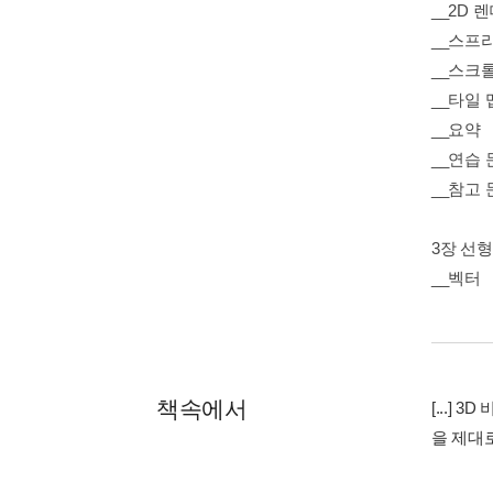
__2D 
__스프
__스크
__타일 
__요약
__연습 
__참고 
3장 선
__벡터
책속에서
[...]
을 제대