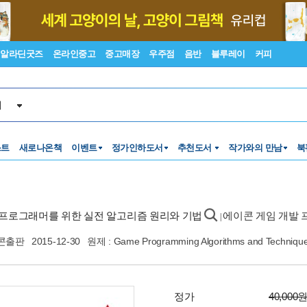
알라딘굿즈
온라인중고
중고매장
우주점
음반
블루레이
커피
서
스트
새로나온책
이벤트
정가인하도서
추천도서
작가와의 만남
북
임 프로그래머를 위한 실전 알고리즘 원리와 기법
에이콘 게임 개발
|
콘출판
2015-12-30
원제 : Game Programming Algorithms and Techniques
정가
40,000