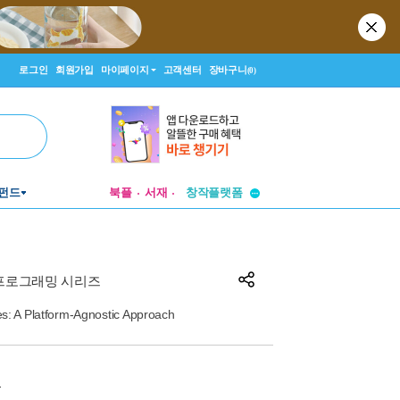
로그인
회원가입
마이페이지
고객센터
장바구니
(0)
투비컨티뉴드
펀드
북플
서재
창작플랫폼
투비컨티뉴드
 프로그래밍 시리즈
: A Platform-Agnostic Approach
원