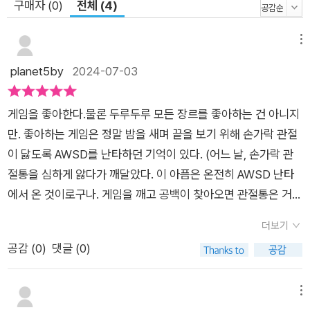
구매자 (0)
전체 (4)
메뉴
planet5by
2024-07-03
게임을 좋아한다.물론 두루두루 모든 장르를 좋아하는 건 아니지
만. 좋아하는 게임은 정말 밤을 새며 끝을 보기 위해 손가락 관절
이 닳도록 AWSD를 난타하던 기억이 있다. (어느 날, 손가락 관
절통을 심하게 앓다가 깨달았다. 이 아픔은 온전히 AWSD 난타
에서 온 것이로구나. 게임을 깨고 공백이 찾아오면 관절통은 거짓
말처럼 사라졌으니 말이다.) 그리고 좀 창피한 얘기지만 십 몇 년
더보기
전, 게임 시나리오 기획자 구인에 이력서를 낸 적도 있었다.진짜
공감 (
0
)
댓글 (0)
아무 것도 모를 때랑 당연히 연락 같은 것도 없었다. ㅋㅋ뭐, 지금
이라고 별 다르지 않겠지만 그래도 이 책을 읽었으니 낫 놓고 'ㄱ'
닮았네. 하는 정도는 되지 않을까. 진짜 아무 것도 모르지만 게임
메뉴