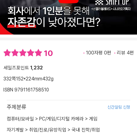
10
100자평 0편
리뷰 4편
세일즈포인트
1,232
332쪽
152*224mm
432g
ISBN 9791161758510
주제분류
신간알림 신청
컴퓨터/모바일
>
PC/게임/디지털 카메라
>
게임
자기계발
>
취업/진로/유망직업
>
국내 진학/취업