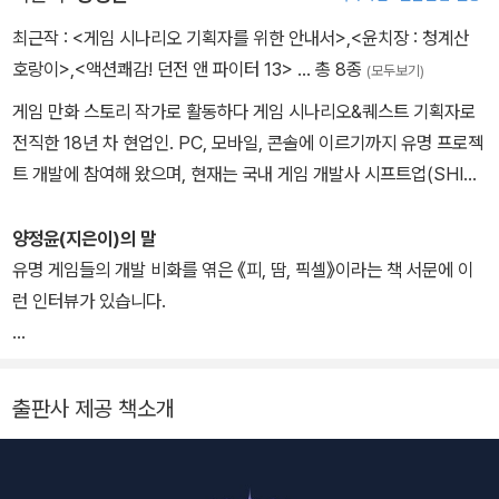
라기보다 의무에 가깝다. 지금까지 쌓은 경험이 개인에 머물고 흩어
은 어디서도 배우기 힘든 소중한 자료들이다. 또한, 어려운 환경 속에
지기엔 아까운 생각이 들기 때문이다. 이 길을 걷는 다른 사람들은 자
최근작 :
<게임 시나리오 기획자를 위한 안내서>
,
<윤치장 : 청계산
서도 굴하지 않고 오직 열정과 근성으로 바닥에서부터 한 계단씩 밟
신처럼 맨땅에 헤딩을 하지 않기를 바라는 마음이다. 본인도 늘 이런
호랑이>
,
<액션쾌감! 던전 앤 파이터 13>
… 총 8종
(모두보기)
아 올라간 저자의 인생 스토리는 독자들에게 용기와 자신감을 줄 것
생각을 하고 있었지만 게을러서인지 실천에 옮기진 못했다. 다행히
이다.
게임 만화 스토리 작가로 활동하다 게임 시나리오&퀘스트 기획자로
이 분야에서 날고 기던 저자가 나와 달리 성실해서 이 책을 내줬다. 대
시나리오 기획자로 게임업계에 입문하고 싶은 이들에게 필독서가 될
전직한 18년 차 현업인. PC, 모바일, 콘솔에 이르기까지 유명 프로젝
견하고 감사하다.
책이다.
트 개발에 참여해 왔으며, 현재는 국내 게임 개발사 시프트업(SHIFT
많은 게임 시나리오 관련 서적이 시중에 나왔다. 그럼에도 저자의 책
UP)에서 <스텔라 블레이드>의 게임 시나리오 기획자로 근무하고
이 빛을 발하는 이유는 여러 가지를 들 수 있지만 다섯 가지로 정리할
있다. 개발 이력 실버포션 <SP1 온라인> 시나리오 기획 엔씨소프트
양정윤(지은이)의 말
수 있다.
<블레이드 앤 소울> 퀘스트 기획 스마일게이트 <드래곤페이트> 콘
유명 게임들의 개발 비화를 엮은 《피, 땀, 픽셀》이라는 책 서문에 이
텐츠 기획 엔씨소프트 <아이온 : 레기온즈 오브 워> 내러티브 기획
런 인터뷰가 있습니다.
첫째로 ‘대한민국 최고의 게임회사 프로젝트에서 쌓은 실무 경험’을
엔씨소프트 <프로젝트 TL> 시나리오 기획 시프트업 <스텔라 블레
담고 있다. 현업 실무자의 경험을 담은 게임 시나리오 관련 서적은 많
이드> 시나리오 기획 출간 이력 게임만화 《던전 앤 파이터 오프라인
“완성한 것 자체가 기적 같네요.”
지만, 저자처럼 메이저급 게임회사에서 진행한 트리플 에이급의 대규
배틀》 시리즈 스토리 작가 게임만화 《타임 앤 테일즈 코믹북》 시리즈
“제이슨, 어떤 게임이든 완성한 것 자체가 기적이에요.”
출판사 제공 책소개
모 프로젝트 경험을 담은 책은 많지 않다. 탑 티어 수준의 게임 시나리
스토리 작가 독립운동가 웹툰 《청계산 호랑이》 스토리 작가
《피, 땀, 픽셀》 - 한빛미디어 / 2018
오 작가가 어떻게 일하는지 알 수 있는 소중한 정보를 담고 있다.
게임업계에 종사하는 개발자라면 ‘게임을 완성한 것 자체가 기적’이