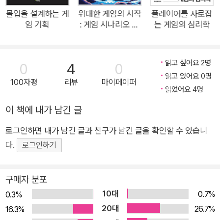
나리오 기획자의 생존 가이드 ◆ <블레이드 앤 소울> 퀘스트 기
몰입을 설계하는 게
위대한 게임의 시작
플레이어를 사로잡
임 기획
: 게임 시나리오 작
는 게임의 심리학
획자 출신이 알려주는 퀘스트 기획 실무 노하우 ◆ 지망생을 위
법
한 취업 포트폴리오 작성 전략 ◈ 이 책의 대상 독자 ◈ ◆ 게임
시나리오 직군에 취업을 희망하는 지망생 ◆ 게임 업계에 재직
읽고 싶어요 2명
0
4
0
중인 주니어 게임 기획자 ◆ 게임 시나리오에 관심이 있는 독자
읽고 있어요 0명
100자평
리뷰
마이페이퍼
및 창작자
읽었어요 4명
이 책에 내가 남긴 글
로그인하면 내가 남긴 글과 친구가 남긴 글을 확인할 수 있습니
다.
로그인하기
구매자 분포
10대
0.7%
0.3%
20대
26.7%
16.3%