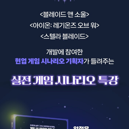
둘째, ‘풍부하고 생생한 레퍼런스’를 담고 있다. 유명 국내외 게임뿐만
라는 말에 공감할 겁니다. 운이 좋게도 저는 2개의 PC MMORPG,
아니라 자신이 참여한 게임의 사례를 들면서 단순히 이론에 그치지
2개의 모바일 RPG 게임을 출시할 수 있었습니다. 그리고 현재는 멋
않고 구체적으로 적용한 결과물을 보여주기에 이해하기가 쉽다. 자신
진 콘솔 액션 어드벤처 게임의 출시라는 또 다른 기적을 향해 달리고
이 몸담은 프로젝트의 사례를 들면서 개발 과정을 설명해주는 내용은
있습니다.
업계에서도 귀한 정보다. 이런 정보를 얻기 위해서 많은 사람이 국내
외 게임 컨퍼런스를 들으러 가지 않던가. 인맥을 동원하고 발품을 팔
저는 게임의 시나리오를 전달하는 직업을 가지고 있습니다. 게임 제
고 뛰어다녀도 얻기 힘든 실제 사례를 이 책에서는 책장만 펼치면 얻
작의 틀이 되는 세계관을 설계하고, 매력적인 캐릭터들이 등장하는
을 수 있다.
스토리를 설정하고, 플레이어가 스토리를 체험할 수 있도록 기획하는
업무를 담당해 오고 있죠. 정신을 차려보니, 서른 살의 나이에 게임업
셋째, 게임 시나리오 작가가 알아야 할 ‘게임 개발 전문 용어’에 대해
계에 입문했던 애송이가 올해로 18년차 게임 개발자가 되었네요.
상세히 풀어주고 있다. 일명 ‘판교 사투리’라는 말이 있듯이 현업에서
는 개발자가 아니면 알아들을 수 없는 전문 용어가 난무한다. 게임 시
연차가 쌓이면서 시나리오 업무를 리드하게 되고, 유명 게임의 개발
나리오 작가군은 상대적으로 다른 직군에 비해 이런 용어 사용에서
에 참여해 성과를 내고, 글로벌 출시에 기여도 해 보았습니다. 그럼에
소외되는 환경에 있다. 전문 용어를 아는 것은 협업과 커뮤니케이션
도 겨우 밥값만 하고 있는 게 아닌가 하고 느낄 때가 있습니다. 그게
에서 중요한 능력이다. 하지만, 이런 용어는 경험으로 터득할 뿐, 어디
언제냐고요?
에서도 따로 알려주지 않는다. 용어 사용이 사실 별 것 아닌 것 같지