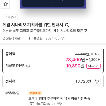
소득공제
게임 시나리오 기획자를 위한 안내서
이론과 실무 그리고 포트폴리오까지, 게임 시나리오의 모든 것
양정윤
(지은이)
에이콘출판
2024-05-31
종이책
26,000
원,
10%
23,400
원
+ 1,300원
19,890
원
카드최대혜택가
더보기
전자책
18,720
원
수령예상일
양탄자배송
오후 1시까지 주문하면 밤 11시
잠들기전 배송
(중구 서소문로 89-31 )
변경