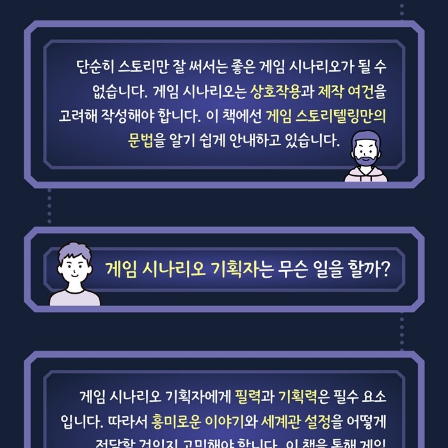
지금의 자리에 오게 됐는지에 대해서는 파편적으로만 들었다. 이 책
단한 비법이 있어서가 아닙니다. 목표를 향해 똑바로 달릴 수 있게 각
을 통해서 인간 양정윤이 어떤 사람인지를 알게 돼서 뜻깊었다. 실무
도를 조금씩 조정해 주었을 뿐입니다. 각자의 절실함과 노력이 더해
서적에 가까운 이 책에 자신이 걸었던 삶의 여정을 공유한 건, 이 일이
져 일군 값진 결실인 것이죠.
단순히 실력만 있다고 살아남을 수 있었던 게 아님을 보여주려고 한
누군가를 목적지로 무사히 안내했다는 안도감이 이 책을 써야겠다고
듯하다. 게임업계 특성상, 수많은 프로젝트가 생기고 사라진다. 그럼
마음먹게 된 이유입니다. 하지만 실행에 옮기기까지는 꽤 많은 시간
에도 불구하고 지금까지 이 분야에서 일을 하고 있다는 건 저자의 실
이 필요했습니다. 나태한 저에게 자극을 준 선후배들과 가족의 응원
력도 검증됐지만, 인간 양정윤이 어떤 사람인지 주변 사람들에게 증
이 있어 매일 한 걸음씩 나아갈 수 있었습니다.
명했기에 가능하다고 본다.
게임업계는 스토리가 중요하다고 말한다. 그 이야기를 20여 년 가까
이 책은 지난 18년 동안 쌓아온 실무 노하우, 지망생들을 멘토링하면
이 들었다. 그동안 국내 게임의 그래픽과 기술은 진일보했지만 게임
서 수집한 화두들, 블로그에 기록한 게임 일지, 게임 시나리오 세미나
시나리오 분야는 여전히 답보상태다. 우리가 짝퉁 게임이나 만든다며
를 운영하며 모은 자료를 정리한 글입니다. 원론적인 이야기도 있겠
우습게 여기던 국가도 이제 스토리로 무장한 게임으로 세계 시장을
지만, ‘그래서 어떻게 하라는 거지?’라는 물음을 해소하는 데 초점을
석권하고 있다. 이제 대한민국 게임업계의 생존을 위해서라도 스토리
두고 백지를 채워 나갔습니다.
에 대한 투자가 절대적으로 필요하다. 이 책이 대한민국 게임업계의
스토리를 한 단계 끌어올릴 수 있는 초석이 되길 희망한다.
게임 시나리오 직군의 취업을 희망하는 지망생들과 하루하루 고군분
투하고 있을 후배들을 위해 선배가 들려주는 안내서가 되길 바라는