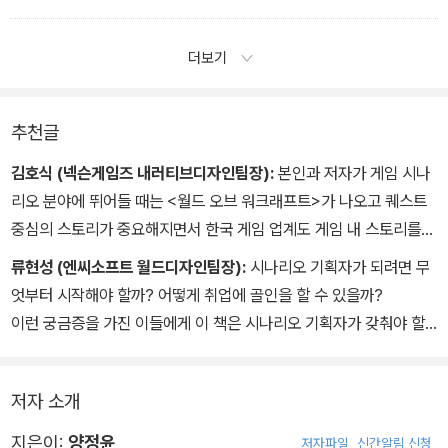
더보기
추천글
김호식 (넥슨게임즈 내러티브디자인팀장):
본인과 저자가 게임 시나
리오 분야에 뛰어들 때는 <월드 오브 워크래프트>가 나오고 퀘스트
중심의 스토리가 중요해지면서 한국 게임 업계도 게임 내 스토리를
구현하는 전문가를 영입하기 시작하는 시기였다. 하지만, 그 당시 게
류현성 (엔씨소프트 월드디자인팀장):
시나리오 기획자가 되려면 무
임 시나리오 업무는 말 그대로 맨땅에 헤딩이었다. 아무런 체계나 프
엇부터 시작해야 할까? 어떻게 취업에 골인을 할 수 있을까?
로세스 없이 현업에서 부딪히면서 다양한 시행착오를 거칠 수밖에 없
이런 궁금증을 가진 이들에게 이 책은 시나리오 기획자가 갖춰야 할
었다.
기본 소양부터 취업에 이르기까지 길을 안내해주는 길잡이가 돼 줄
저자는 대한민국 최고의 게임 회사에서 게임 시나리오 관련 업무를
것이다. 저자는 따뜻한 멘토의 마음으로 기초부터 실무까지 다양한
해왔다. 이 정도 경력을 쌓으면 그동안 자신이 축적했던 지식을 체계
저자 소개
노하우를 아낌없이 알려준다.
적으로 정리하고, 업계 사람들에게 공유하고픈 욕구가 생긴다. 욕구
이 책에 실린 현업 실무에서 활용 가능한 템플릿과 다양한 경험담들
지은이:
양정윤
저자파일
신간알림 신청