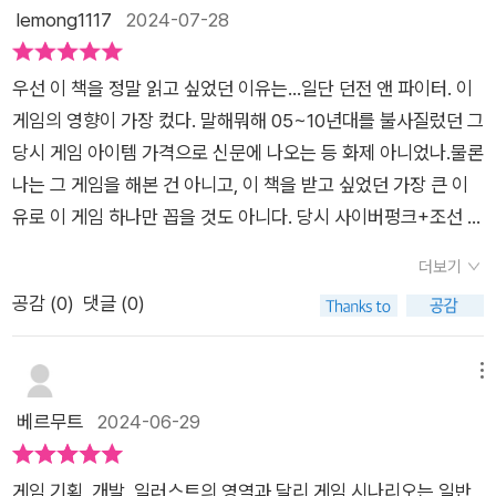
시나리오 기획자를 함 기웃거려 볼까 하는 사람부터,이미 이것저
lemong1117
2024-07-28
것 많이 알지만 게임 시나리오 기획자 실무를 경험해보지 못한 초
보에게도 도움이 될만한 책이다. 현직 게임 시나리오 기획자로 일
우선 이 책을 정말 읽고 싶었던 이유는...일단 던전 앤 파이터. 이
하는 저자가 이론부터 실제 실무, 응용까지 체계적으로 알려준다.
게임의 영향이 가장 컸다. 말해뭐해 05~10년대를 불사질렀던 그
그리고 무엇보다 책이 심심하지 않아 좋다. 게임 시나리오 기획에
당시 게임 아이템 가격으로 신문에 나오는 등 화제 아니었나.물론
관심이 있다면 고개를 끄덕이며 술술 읽히는 책. 그리고! '게임 시
나는 그 게임을 해본 건 아니고, 이 책을 받고 싶었던 가장 큰 이
나리오의 문법을 이해한 상태에서 게임 시나리오를 지탱하는 2
유로 이 게임 하나만 꼽을 것도 아니다. 당시 사이버펑크+조선 이
개의 기둥 - 세계관, 캐릭터, 스토리를 세울 수 있게 도와 자신만
란 희귀한 세계관을 가져와 성공한 모 게임에 격한 감동을 받으며
의 '포트폴리오'를 완성하도록 안내하고 싶어서' 이 책을 내게 됐
더보기
시나리오의 중요성(과 이주정도 찌통을 겪는 나의 멘탈)을 깨닫
단다.게임 시나리오라는 유니버스를 여행하고 싶은데, 여기 저기
공감 (
0
)
댓글 (0)
고 있었기 때문.그리고 안내서를 받아들었고 일단 심상치 않은 목
헤매며 들이박는 리스크를 줄이고 싶다면,<게임 시나라오 기획
차와 작가의 말에 꼼꼼히 정독했다. 그저 그런 시나리오 '경험
자를 위한 안내서> 이 책을 읽고 히치하이킹에 성공 해보자. 게
담'이나 업계의 '소식' 정도로 그치는 자서적 책을 생각했지만 아
메뉴
임 시나리오 기획자를 꿈꾼다면 그 정도 성의는 보여줄 수 있잖
니었다.이건 완전 안내서다. 히치하이커마냥 제목을 정한 게 오점
베르무트
2024-06-29
나.이책에서 가장 인상적인 부분은 작가의 자전적인 이야기를 예
이 아닐까 싶을 정도로 A부터 Z까지 떠먹여준다. 그 예로 자서적
시로 한 <나의 게임 기획자 일지>다.이 부분이 더욱 책을 읽는
내용은 아주 첨부문서만큼 한 페이지 정도만 차지하고 나머지가
몰입감을 높여줌과 동시에 기획자를 꿈꾸는 모두에게 공감대를
게임 기획, 개발, 일러스트의 영역과 달리 게임 시나리오는 일반