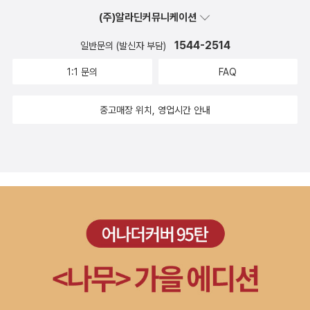
것 같다는 생각이 들었습니다.그리고 매 챕터가 끝날 때마다 기획
(주)알라딘커뮤니케이션
는 법>을 한참이나 곱씹어 읽었습니다. 대충 넘길 수 있는 내용
자 일지가 있는 것을 보고, 저자의 정성어린 노력과 진정성이 드
이 아니더군요. 아무리 대사 작성 능력이 단순히 타고난 센스나
1544-2514
일반문의 (발신자 부담)
러나는 것 같아서 좋았습니다.책은 너무 두껍지도 얇지도 않은 두
재능의 영역이라지만, 이 책에서 제시해준 팁을 이용하면 평범한
께에 알차고 도움이 될만한 지식이 가득 들어있어서 좋았습니
1:1 문의
FAQ
재능을 가진 저또한 얼마든지 좋은 대사를 쓸 수 있으리라는 확신
다. 올해 가장 잘한 일은 이 책을 신청하게 된 것인데요. 무엇보
이 들었습니다.게임 업계에 관련된 정보나 관계자의 조언을 얻을
다 작가님의 열정이 느껴져서 굉장히 많은 도전을 받았습니다. 올
중고매장 위치, 영업시간 안내
창구가 전혀 없던 저에게 이 책은 가지고만 있어도 든든한 훌륭한
해 이 책을 책장에 두고 여러번 정독할 계획입니다. 그만큼 실무
안내서가 되어주었습니다. 덕분에 막막하기만 했던 포트폴리오
에 도움이 될만한 내용이 가득합니다. 단순히 게임시나리오란 무
작성에 큰 도움이 되었습니다.게임 시나리오에 관심있는 취준생
엇이다,를 원론적으로 전달하는 게 아니라 어떻게 하면 게임 시나
들, 특히나 웹소설 작가 출신 지망생들에게 추천하는 바입니다.
리오 기획을 더 잘 할수 있을까?에 대한 고민이 담겨있는 책인 것
같습니다.이 책은 게임 시나리오 기획자 지망생뿐만 아니라 기획
자로 현업에서 종사하는 분들이 읽어도 많은 것을 얻어갈 수 있을
것 같아요.포트폴리오에 대한 내용도 한 목차로 할애한 것을 보고
깊은 감명을 받았어요. 포트폴리오는 취준생들이 가장 고민하고
궁금해하는 부분인데 그것을 전부 공개하는 것을 보고 아낌없는