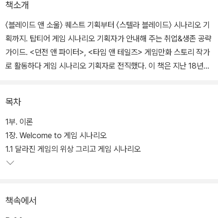
책소개
〈블레이드 앤 소울〉 퀘스트 기획부터 〈스텔라 블레이드〉 시나리오 기
획까지. 탑티어 게임 시나리오 기획자가 안내해 주는 취업&생존 공략
가이드. <던전 앤 파이터>, <타임 앤 테일즈> 게임만화 스토리 작가
로 활동하다 게임 시나리오 기획자로 전직했다. 이 책은 지난 18년간
유명 PC 온라인, 모바일, 콘솔 게임 개발에 참여하며 쌓은 저자의 노
하우를 담은 게임 시나리오 작법서다. 국내외 유명 게임들과 저자가
목차
참여한 게임의 사례를 들어 이론과 실무를 이해하기 쉽게 정리했다.
1부. 이론
게임 스토리텔링 방법론을 비롯해 지금껏 공개된 정보가 부족했던 퀘
1장. Welcome to 게임 시나리오
스트 기획 실무와 게임 시나리오 직군 포트폴리오 전략까지 체계적으
1.1 달라진 게임의 위상 그리고 게임 시나리오
로 전달한다는 점에서 가치가 높다. 게임 시나리오에 관심이 있거나
취업을 꿈꾼다면 반드시 읽어봐야 할 필독서다.
책속에서