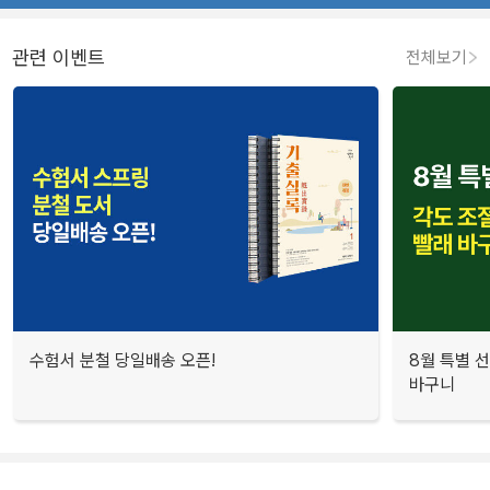
관련 이벤트
전체보기
수험서 분철 당일배송 오픈!
8월 특별 선
바구니