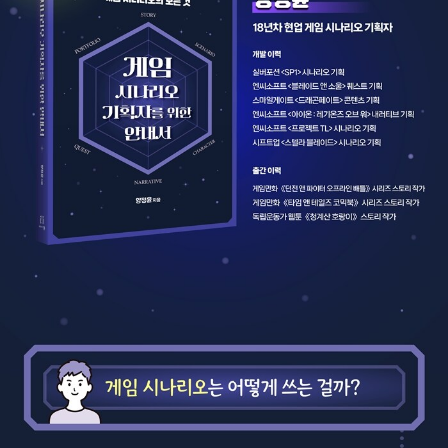
만, 현업에서 일하다 보면 모든 개발자가 같은 언어를 쓰는 게 중요하
저보다 필력도 좋고, 기획 센스가 뛰어나고, 게임 지식도 풍부하고, 통
다는 걸 느낀다. 게임 개발은 소통에서 시작해서 소통으로 끝나기 때
찰력이 빛나는 분들의 언어를 마주할 때입니다. 하지만 게임 업계는
문이다.
(다른 업계도 마찬가지겠지만) 재능 천재들만 살아남을 수 있는 곳이
아닙니다. 누구나 잠재력이 있기에 부족함을 채우려는 노력을 꾸준히
넷째, ‘포트폴리오’에 대한 조언이다. 주변 지망생이나 동료 개발자가
만 한다면 자신만의 언어를 발견하게 될 것입니다. 실제로 여러 사례
나에게 많이 하는 질문 중 하나가 ‘어떻게 하면 게임 시나리오 작가가
를 봐왔으며, 저 또한 여기에 해당되기 때문입니다. 물론 위기가 없었
될 수 있어요?’이다. 게임 시나리오 업무에 필요한 이론과 실무는 정
던 건 아닙니다. 자의든 타의든 팀을 떠나야 하는 순간들이 찾아오곤
리해서 가르쳐 줄 수 있다. 하지만, 그걸 터득해도 이 일을 할 수 있냐
했거든요. 하지만 시련을 통해 배우며, 성장할 수 있었기에 지금까지
는 별개의 문제이다. 게임 시나리오 작가가 되기 위해서는 게임 회사
게임 시나리오 기획자의 길을 걸을 수 있었던 거라고 믿고 있습니다.
취업이라는 전제 조건이 필요하기 때문이다. 저자는 다양한 프로젝트
에 지원한 구직자로서, 해당 직군을 뽑는 직책으로서 쌓은 경험을 바
그렇게 경력과 인맥이 쌓이다 보니, 게임 시나리오 포트폴리오를 검
탕으로 취업에 결정적인 요소인 포트폴리오에 대해 실질적인 조언을
토해줄 수 있느냐는 요청과 고민 상담을 받곤 합니다. 대부분은 방법
해주고 있다.
을 몰라 헤매는 지망생들과 이직에 어려움을 겪는 1~3년차 경력자
분들이었죠. 시간이 지나 첨삭과 멘토링을 했던 분들의 소식이 들려
마지막으로 저자의 자전적 이야기를 담은 ‘나의 게임 기획자 일지’ 코
옵니다. 다행히도 저에게 밥을 사겠다는 연락이 종종 있는 걸로 봐서
너다. 저자와 오랫동안 알고 지냈지만, 어떤 삶을 살아왔는지 어떻게
업계 선배로서 역할을 하고 있는 것 같아 보람을 느낍니다. 저에게 대