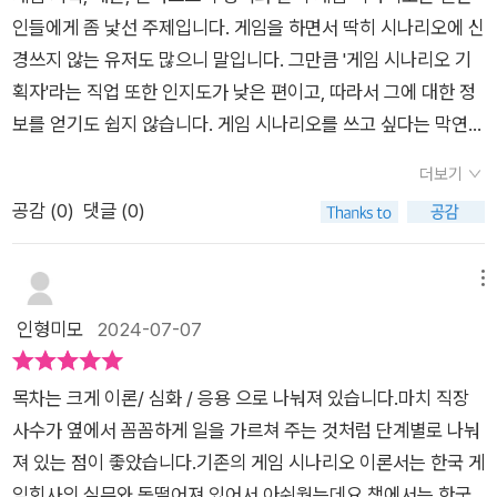
죄다 실무와 관련된 말이었다.어떻게 업계가 돌아가는지. 예로 들
끌어내며 소리없는 응원을 보내는 것 같은 느낌을 갇게한다.저자
인들에게 좀 낯선 주제입니다. 게임을 하면서 딱히 시나리오에 신
수 있는 경우가 많은 걸 보면 집필자분께서 얼마나 많은 세월을
는 웹툰 스토리 작가로 시작했지만 순탄치 않는 과정을 거쳐,생계
경쓰지 않는 유저도 많으니 말입니다. 그만큼 '게임 시나리오 기
시나리오 개발자에 투자했는지 알 수 있었다. 특히나 웹소설 작가
를 위해 어쩔 수 없이 회사를 다니기도 했지만 끝내 꿈을 위해 회
획자'라는 직업 또한 인지도가 낮은 편이고, 따라서 그에 대한 정
들이 흔히 가지는 오류적 사고라던가... 정말 납득할 만큼 현실적
사을 때려치우고 작가로 나섰다가 쓴 맛을 흠뻑 맛 본 뒤, 다시 회
보를 얻기도 쉽지 않습니다. 게임 시나리오를 쓰고 싶다는 막연한
이었고 뾰족한 조언이었다. 첫 페이지부터 느꼈지만 이 직업은 홀
사원의 길을 걷는다.여담으로, 회사를 다니지 않아 고정 수입이
목표를 가진 이들이 도움을 받을 만한 창구도 전무합니다.불행히
로 세계관을 구축해나갈 수 있는 것이 아니다. 그걸 집필자가 강
더보기
없는 프리랜서 작가들은 생계가 가장 걱정되는 일인데, 현역 작가
도 업계 관계인을 전혀 알지 못하는 저는 일단 책에서 답을 찾고
조하는 게 은연중에 느껴졌다.계속해서 다시 읽겠지만, 특히나 대
공감 (
0
)
댓글 (0)
들이 작가 지망생들에게 가장 많이 하는 이야기가 절대로 월급 주
자 했습니다. 현재 저는 게임 기획, 게임 시나리오 관련 서적을 3
사 부분에서 뼈가 되고 살이 되는 부분이 많다. 이 책을 통해서 나
는 회사를 그만 두지 말아라. 어느 정도 작가로서 안정되기까지는
권 보유 중이며 밀X의 서재에서 서비스하는 관련 서적도 찾아 읽
는 시나리오 개발자란 직업을 한번 더 고민하는 계기가 되었지만,
절대로 투잡 인생을 살으라고 말한다. 이건 정말 진리다. ㅠ-ㅠ여
어본 경험이 있습니다. 덕분에 게임 시나리오에 대한 기본 지식,
메뉴
이 챕터만큼은 챙겨갈 것이다.
하간, 이후 투잡을 뛰며 만화 스토리 작가 일을 하다가 '던전 앤 파
작법과 업무 내용에 대해서는 이미 숙지하고 있습니다. 그래서 이
인형미모
2024-07-07
이터'라는 큰 변환점을 만나게 된 저자는.. 이 만화의 스토리를 쓰
책, <게임 시나리오 기획자를 위한 안내서>에 특별히 다른 내용
기도 했지만 게임 기획에 투입 되면서 .. 본격적으로 게임 시나리
이 있으리라는 큰 기대를 품진 않았습니다.그런데 이게 웬걸. 현
목차는 크게 이론/ 심화 / 응용 으로 나눠져 있습니다.마치 직장
오 기획자의 길을 걷기 시작한다.특히, 그 시작부터 내 기대를 한
재 저는 오직 이 책 한 권만 펼쳐놓고 포트폴리오를 작업하고 있
사수가 옆에서 꼼꼼하게 일을 가르쳐 주는 것처럼 단계별로 나눠
껏 부풀렸고.. 상업화 되고 나서도 계속 화재를 뿌렸던 블레이드
습니다.이 <안내서>는 게임 시나리오 기획자를 지망하는 독자
져 있는 점이 좋았습니다.기존의 게임 시나리오 이론서는 한국 게
앤 소울의 시나리오 기획자였다는 게 매우 인상적이었다. (나 이
들에게 한 가지 분명한 목표를 제시합니다. 바로 '포트폴리오 작
임회사의 실무와 동떨어져 있어서 아쉬웠는데요.책에서는 한국