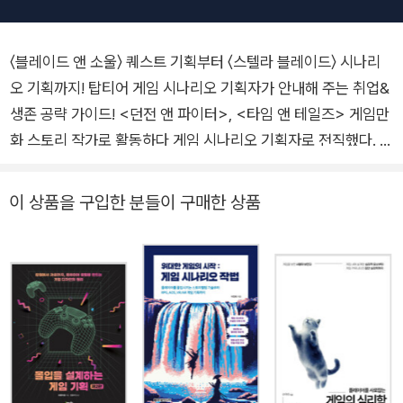
〈블레이드 앤 소울〉 퀘스트 기획부터 〈스텔라 블레이드〉 시나리
오 기획까지! 탑티어 게임 시나리오 기획자가 안내해 주는 취업&
생존 공략 가이드! <던전 앤 파이터>, <타임 앤 테일즈> 게임만
화 스토리 작가로 활동하다 게임 시나리오 기획자로 전직했다. 이
책은 지난 18년간 유명 PC 온라인, 모바일, 콘솔 게임 개발에 참
여하며 쌓은 저자의 노하우를 담은 게임 시나리오 작법서다. 국내
이 상품을 구입한 분들이 구매한 상품
외 유명 게임들과 저자가 참여한 게임의 사례를 들어 이론과 실무
를 이해하기 쉽게 정리했다. 게임 스토리텔링 방법론을 비롯해 지
금껏 공개된 정보가 부족했던 퀘스트 기획 실무와 게임 시나리오
직군 포트폴리오 전략까지 체계적으로 전달한다는 점에서 가치
가 높다. 게임 시나리오에 관심이 있거나 취업을 꿈꾼다면 반드시
읽어봐야 할 필독서다. ◈ 이 책에서 다루는 내용 ◈ ◆ 다양한
게임 예시와 예문을 통해 알기 쉽게 정리한 게임 시나리오 작법론
◆ 아는 만큼 보이는 게임 스토리텔링 장치들 ◆ 18년차 게임 시