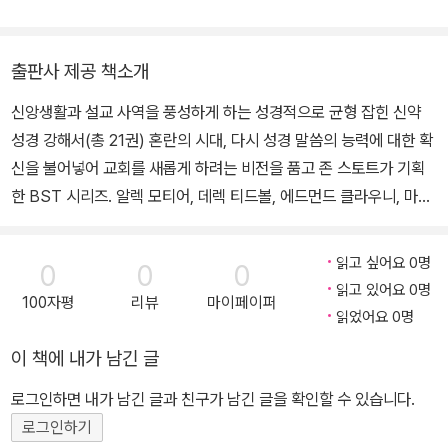
상 부흥과개혁사), 『신학생의 지성과 영성』 『언약신학과 세대주의 이
해』(CLC) 등이 있다.
출판사 제공 책소개
신앙생활과 설교 사역을 풍성하게 하는 성경적으로 균형 잡힌 신약
성경 강해서(총 21권) 혼란의 시대, 다시 성경 말씀의 능력에 대한 확
신을 불어넣어 교회를 새롭게 하려는 비전을 품고 존 스토트가 기획
한 BST 시리즈. 알렉 모티어, 데렉 티드볼, 에드먼드 클라우니, 마이
클 윌코크, 브루스 밀른 등 최고의 학문 역량과 목회 경험을 두루 갖춘
저자를 엄선하여 성경 전권에 대하여 모범이 되는 강해 설교를 집필
읽고 싶어요 0명
0
0
0
하게 하였으며 오늘날 최고의 설교 및 성경 공부 자료로 인정받고 있
읽고 있어요 0명
100자평
리뷰
마이페이퍼
다. “잠깐씩 참고만 할 자료가 아니라, 성경을 책별로 제대로 공부하
읽었어요 0명
도록 돕는 책이다”_트램퍼 롱맨 III ■ 출판사 리뷰 1992년 사도행전
이 책에 내가 남긴 글
강해 출간을 시작으로 꾸준히 발간되어 온 BST 성경 강해 시리즈의
신약 전권이 전자책으로 출간되었다. BST는 “성경이 오늘 우리에게
로그인하면 내가 남긴 글과 친구가 남긴 글을 확인할 수 있습니다.
말씀한다”(Bible Speaks Today)라는 그 이름처럼, 성경에 대한 신
로그인하기