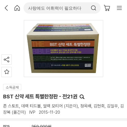
소득공제
BST 신약 세트 특별한정판 - 전21권
존 스토트
,
데렉 티드볼
,
알렉 모티어
(지은이),
정옥배
,
김현회
,
김일우
,
김
장복
(옮긴이)
IVP
2015-11-20
정가
259,000원