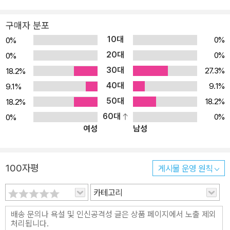
실한 학문적 연구 결과들에 기초하여 오늘 우리의 삶을 향해 새롭게
들려오는 성경 메시지를 선포한다. 학자와 설교자의 심정을 모두 갖
구매자 분포
춘 엄선된 저자들은 성경 본문에 충실히 귀 기울이면서도 그 본문이
10대
0%
0%
지금 우리의 상황에서 어떤 의미를 지니는지를 구체적으로 제시한다.
20대
0%
0%
출간 직후부터 최고의 강해 설교 자료이자 개인 및 그룹 성경 공부 자
30대
27.3%
18.2%
료로 인정받아 많은 독자들의 사랑을 얻었으며, 성경 말씀을 배우고
40대
가르치는 이들(목회자, 성경 공부 인도자, 청년부 리더), 성경 각 권을
9.1%
9.1%
깊이 있게 이해하고 삶에 적용하고자 하는 이들의 동반자가 되어 왔
50대
18.2%
18.2%
다. “BST 시리즈는 성경 본문을 정확하게 해설하고, 그것을 현대 생
60대
0%
0%
여성
남성
활에 관련시키며 읽기 쉽게 만든다는 세 가지 목적을 특징으로 하는
신구약 및 주제별 강해 시리즈이다. 이 시리즈는 주석이 아니다. 주석
은 본문을 적용하기보다는 설명하려고 애쓰며, 하나의 문헌이기보다
100자평
게시물 운영 원칙
는 참고서 역할을 하는 경향이 있기 때문이다. 그렇다고 해서 성경은
진지하게 다루지 않으면서 현대적이고 읽기 쉬운 것만을 목적으로 하
카테고리
는 ‘설교’를 포함하고 있는 것은 아니다. 본 시리즈의 저자들은 모두,
하나님이 이미 말씀하신 것을 통해 지금도 말씀하고 계시며, 그리스