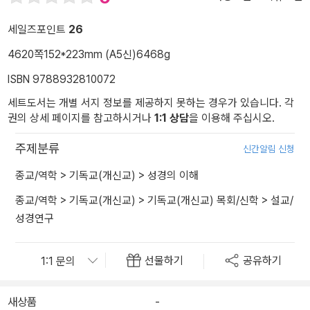
세일즈포인트
26
4620쪽
152*223mm (A5신)
6468g
ISBN 9788932810072
세트도서는 개별 서지 정보를 제공하지 못하는 경우가 있습니다. 각
권의 상세 페이지를 참고하시거나
1:1 상담
을 이용해 주십시오.
주제분류
신간알림 신청
종교/역학
>
기독교(개신교)
>
성경의 이해
종교/역학
>
기독교(개신교)
>
기독교(개신교) 목회/신학
>
설교/
성경연구
선물하기
공유하기
새상품
-