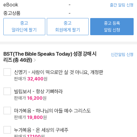
eBook
-
출간 알림 신청
중고상품
-
중고
중고
중고 등록
알라딘에 팔기
회원에게 팔기
알림 신청
BST(The Bible Speaks Today) 성경 강해 시
신간알림 신청
리즈 (총 46권)
신명기 - 사람이 떡으로만 살 것 아니요, 개정판
판매가
32,400
원
빌립보서 - 항상 기뻐하라
판매가
16,200
원
마가복음 - 하나님의 아들 예수 그리스도
판매가
19,800
원
누가복음 - 온 세상의 구세주
판매가
17,100
원