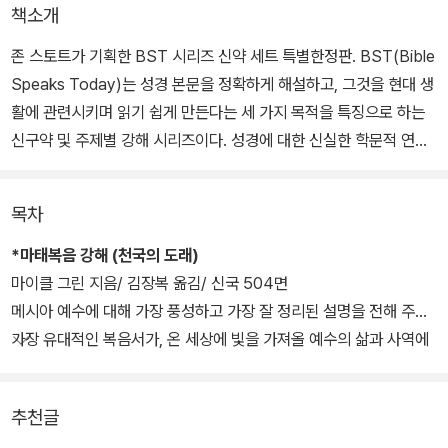
책소개
존 스토트가 기획한 BST 시리즈 신약 세트 특별한정판. BST(Bible
Speaks Today)는 성경 본문을 정확하게 해설하고, 그것을 현대 생
활에 관련시키며 읽기 쉽게 만든다는 세 가지 목적을 특징으로 하는
신구약 및 주제별 강해 시리즈이다. 성경에 대한 신실한 학문적 연구
결과들에 기초하여 오늘 우리의 삶을 향해 새롭게 들려오는 성경 메
시지를 선포한다.
목차
알렉 모티어, 데렉 티드볼, 에드먼드 클라우니, 마이클 윌코크, 브루스
*마태복음 강해 (천국의 도래)
밀른 등 최고의 학문 역량과 목회 경험을 두루 갖춘 저자를 엄선하여
마이클 그린 지음/ 김장복 옮김/ 신국 504면
성경 전권에 대하여 모범이 되는 강해 설교를 집필하게 하였다. 학자
메시아 예수에 대해 가장 풍성하고 가장 잘 정리된 설명을 전해 주는
와 설교자의 심정을 모두 갖춘 엄선된 저자들은 성경 본문에 충실히
가장 유대적인 복음서가, 온 세상에 빛을 가져올 예수의 삶과 사역에
귀 기울이면서도 그 본문이 지금 우리의 상황에서 어떤 의미를 지니
담긴 능력과 목적을 어떻게 그려내고 있는지 흥미진진하게 보여 준
는지를 구체적으로 제시한다.
다.
추천글