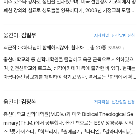
미주 코스타 강사로 청년을 일깨웠으며, 미국 선한청지기교회에서 명
쾌한 강의와 설교로 성도들을 양육하다가, 2003년 가정교회 모델을
좇아 미국 질그릇교회를 개척하여 섬겼다. 지은 책으로 『삶의 수수께
끼』 『참된 복 존재의 변화 진짜 기독교』(이상 겨자씨) 등이 있고, 옮
옮긴이:
김일우
저자파일
신간알림 신청
긴 책으로 BST 시리즈 『디모데전서·디도서』 『히브리서』와 『복음주
의의 기본 진리』(이상 IVP) 등이 있다.
최근작 :
<하나님이 함께하시잖아, 힘내!>
… 총 20종
(모두보기)
총신대학교와 동 신학대학원을 졸업하고 육군 군목으로 사역하였으
며, 인천신학교와 로고스, 섬김아카데미 등에 출강한 바 있다. 현재는
아름다운만남교회를 개척하여 섬기고 있다. 역서로는 『회의에서 확
신으로』 『그리스도인의 확신』(이상 IVP), 『종교 없음』(베가북스),
『믿음』(상상북스), 『하나님을 누리는 기쁨』(아가페), 『하나님을 읽는
옮긴이:
김장복
저자파일
신간알림 신청
연습』(예수전도단), 『복음주의가 자유주의에 답하다』(포이에마) 등
다수가 있다.
총신대학교 신학대학원(M.Div.)과 미국 Biblical Theological Se
minary(Th.M.)에서 공부했다. 옮긴 책으로는 ESV 성경공부 시리
즈 『룻기·에스더』 『히브리서』 『출애굽기』 『다니엘』 『갈라디아서』(이