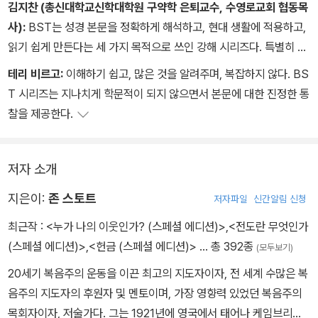
김지찬 (총신대학교신학대학원 구약학 은퇴교수, 수영로교회 협동목
사):
BST는 성경 본문을 정확하게 해석하고, 현대 생활에 적용하고,
읽기 쉽게 만든다는 세 가지 목적으로 쓰인 강해 시리즈다. 특별히 비
평적 분석보다는 본문이 무엇이라고 말하는지를 현대 생활을 염두에
테리 비르고:
이해하기 쉽고, 많은 것을 알려주며, 복잡하지 않다. BS
두면서 쓴 강해서이기에 일선 목회자들에게는 좋은 도움이 되리라고
T 시리즈는 지나치게 학문적이 되지 않으면서 본문에 대한 진정한 통
본다. 더욱이 평이한 문체와 언어로 쓰였기에 평신도들도 일독할 수
찰을 제공한다.
있는 책이다.
저자 소개
지은이:
존 스토트
저자파일
신간알림 신청
최근작 :
<누가 나의 이웃인가? (스페셜 에디션)>
,
<전도란 무엇인가
(스페셜 에디션)>
,
<헌금 (스페셜 에디션)>
… 총 392종
(모두보기)
20세기 복음주의 운동을 이끈 최고의 지도자이자, 전 세계 수많은 복
음주의 지도자의 후원자 및 멘토이며, 가장 영향력 있었던 복음주의
목회자이자, 저술가다. 그는 1921년에 영국에서 태어나 케임브리지