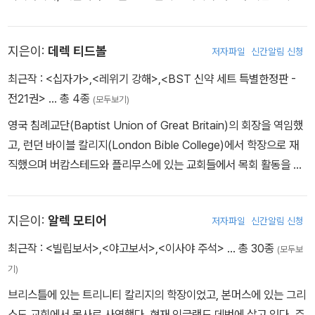
대학을 졸업하고 1945년에 목사로 안수받은 후, 런던에 있는 올소울
스교회(All Souls Church)를 섬기면서 강력하고 혁신적인 목회 방
지은이:
데렉 티드볼
저자파일
신간알림 신청
침으로 효과적인 도시 목회를 이끌었다. 세계가 인정하는 영적 지도
자로서 로잔언약(1974년)의 입안에도 참가했고, 2011년에 소천할
최근작 :
<십자가>
,
<레위기 강해>
,
<BST 신약 세트 특별한정판 -
때까지 활발한 강연 및 저술 활동을 펼치며 영국뿐 아니라 전 세계 복
전21권>
… 총 4종
(모두보기)
음주의권의 지지대 역할을 했다. 2005년에는 타임지가 그를 “세계
영국 침례교단(Baptist Union of Great Britain)의 회장을 역임했
에서 가장 영향력 있는 인물 100인”으로 선정하였으며, 빌리 그레이
고, 런던 바이블 칼리지(London Bible College)에서 학장으로 재
엄은 그를 가리켜 “오늘날 세계가 가장 존경하는 성직자”라고 칭했
직했으며 버캄스테드와 플리무스에 있는 교회들에서 목회 활동을 했
다. 급변하는 현대 문화 속에서 기독교 신앙을 명쾌하게 풀어내 바른
다. 저서로는 Skilful Shepherds와 Builders and Fools, BST 시
신앙의 방향을 제시해 주는, 목회자들이 가장 선호하는 저자이기도
리즈의 『레위기』(IVP) 등이 있으며, BST 주제별 성경 강해 시리즈
하다. 특히 세계적인 베스트셀러이자 그의 대표작인 『기독교의 기본
지은이:
알렉 모티어
저자파일
신간알림 신청
의 책임 편집자다.
진리』(생명의말씀사)는 신학생뿐 아니라 모든 그리스도인의 필독서
최근작 :
<빌립보서>
,
<야고보서>
,
<이사야 주석>
… 총 30종
로 꼽힌다. 그 외에도 『그리스도의 십자가』, 『현대 기독교 선교』 및
(모두보
‘Bible Speaks Today Series’의 신약 주석을 집필했으며, 지금까
기)
지 30여 권이 넘는 저서로 전 세계 기독교에 지대한 영향을 끼치고
브리스틀에 있는 트리니티 칼리지의 학장이었고, 본머스에 있는 그리
있다.
스도 교회에서 목사로 사역했다. 현재 잉글랜드 데번에 살고 있다. 주