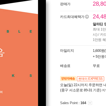
28,8
판매가
24,4
카드최대혜택가
알라딘 
최대 1만
시) / 
1만원 
마일리지
1,600원(
+ 5만원
배송료
무료
양탄자배송
썬데이 EXPRESS
오늘(일) 22시까지 주문하면 내
(중구 서소문로 89-31 기준)
지
Sales Point :
164