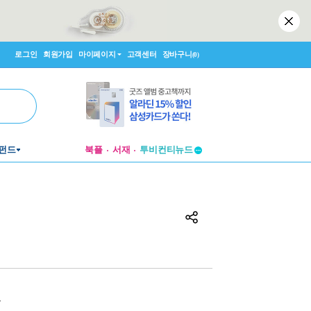
로그인
회원가입
마이페이지
고객센터
장바구니
(0)
펀드
북플
서재
투비컨티뉴드
창작플랫폼
투비컨티뉴드
원