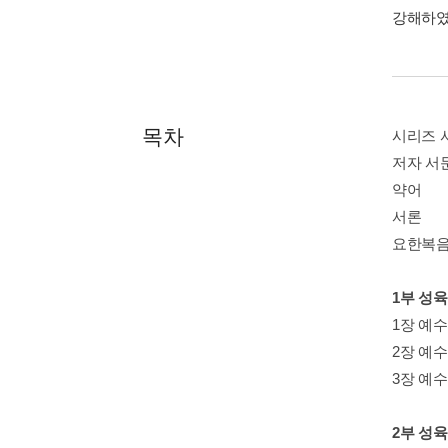
강해하였
목차
시리즈 
저자 서
약어
서론
요한복
1부 성육
1장 예수
2장 예수
3장 예수
2부 성육