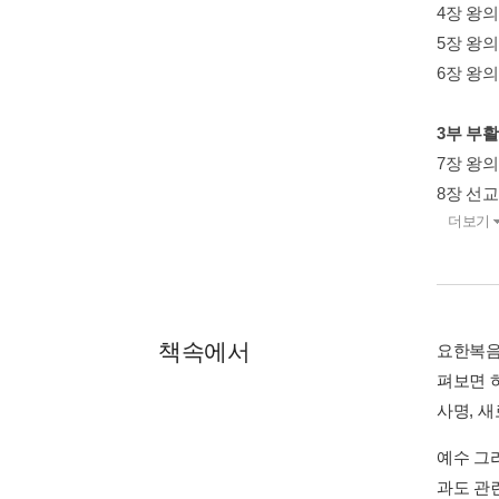
4장 왕의 
5장 왕의 
6장 왕의 
3부 부활하
7장 왕의 
8장 선교의
더보기
책속에서
요한복음
펴보면 
사명, 
예수 그
과도 관