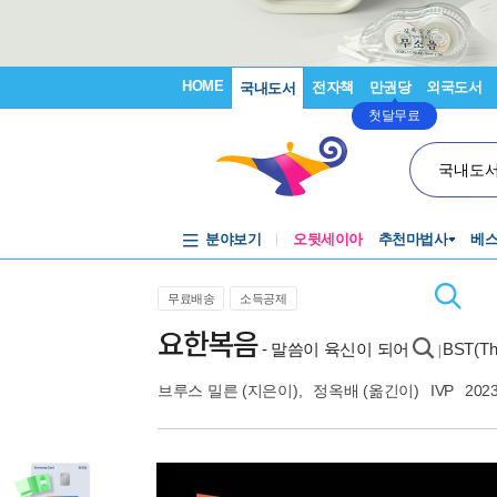
HOME
전자책
만권당
외국도서
국내도서
첫달무료
국내도
분야보기
오뒷세이아
추천마법사
베
무료배송
소득공제
요한복음
- 말씀이 육신이 되어
BST(T
|
브루스 밀른
(지은이),
정옥배
(옮긴이)
IVP
2023