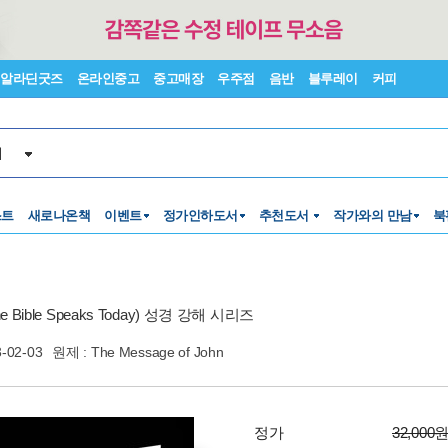
알라딘굿즈
온라인중고
중고매장
우주점
음반
블루레이
커피
서
스트
새로나온책
이벤트
정가인하도서
추천도서
작가와의 만남
북
he Bible Speaks Today) 성경 강해 시리즈
-02-03
원제 : The Message of John
정가
32,000