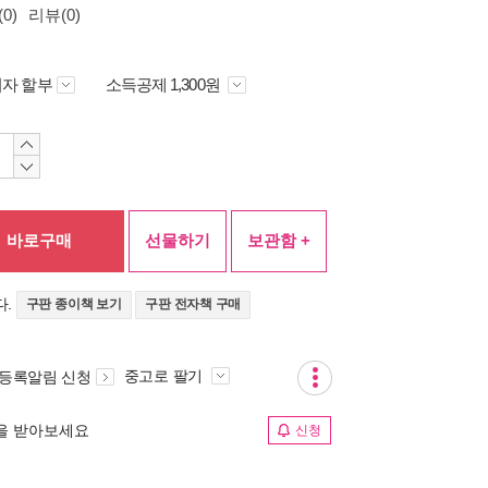
0)
리뷰(0)
자 할부
소득공제 1,300원
바로구매
선물하기
보관함 +
다.
구판 종이책 보기
구판 전자책 구매
중고로 팔기
 등록알림 신청
림을 받아보세요
신청