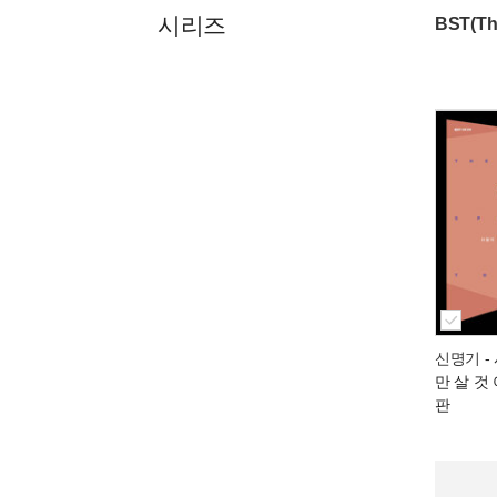
시리즈
BST(Th
신명기
-
만 살 것
판