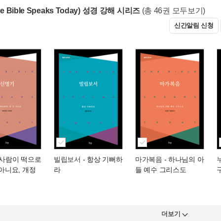
e Bible Speaks Today) 성경 강해 시리즈
(총 46권 모두보기)
신간알림 신청
 사람이 떡으로
빌립보서
- 항상 기뻐하
마가복음
- 하나님의 아
 아니요, 개정
라
들 예수 그리스도
더보기