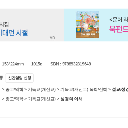
153*224mm
1015g
ISBN : 9788932819648
류
신간알림 신청
서
>
종교/역학
>
기독교(개신교)
>
기독교(개신교) 목회/신학
>
설교/성
서
>
종교/역학
>
기독교(개신교)
>
성경의 이해