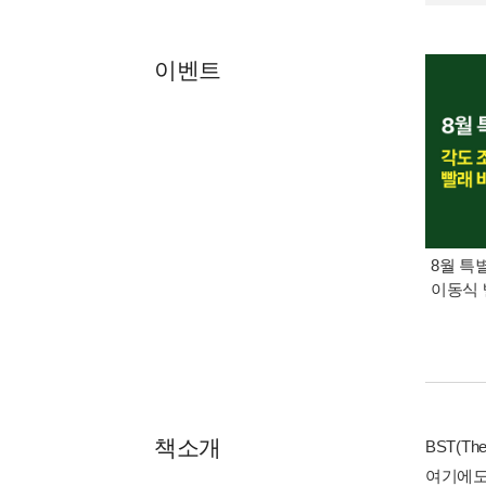
이벤트
8월 특
이동식 
책소개
BST(T
여기에도