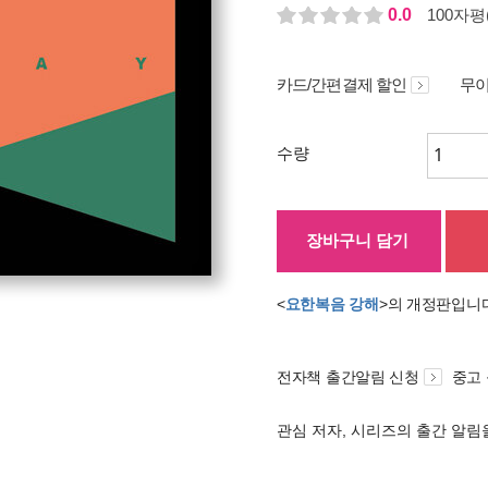
0.0
100자평(
카드/간편결제 할인
무이
수량
장바구니 담기
<
요한복음 강해
>의 개정판입니
전자책 출간알림 신청
중고
관심 저자, 시리즈의 출간 알