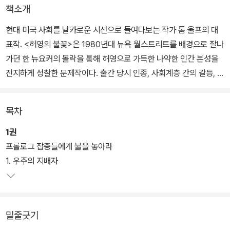
책소개
현대 미국 사회를 날카로운 시선으로 들여다보는 작가 톰 울프의 대
표작. <허영의 불꽃>은 1980년대 뉴욕 월스트리트를 배경으로 잘나
가던 한 뉴요커의 몰락을 통해 허영으로 가득한 나약한 인간 본성을
진지하게 성찰한 문제작이다. 출간 당시 인종, 사회계층 간의 갈등, 권
력욕과 물욕을 신랄하고도 유머러스하게 조롱함으로써 크게 화제가
되었다.
목차
또한 이 작품은 「모던 라이브러리」가 선정한 '20세기 100대 영문소
1권
설', 「가디언」이 선정한 '죽기 전에 꼭 읽어야 할 책'에 포함되었으며,
프롤로그 잡종들에게 불을 놓아라
브라이언 드 팔마 감독의 영화 [허영의 불꽃](1990, 톰 행크스 주연)
1. 우주의 지배자
으로 제작되어 또 한 차례 주목받았다.
작품의 모티프는 런던 상류 사회의 허영을 고발한 윌리엄 새커리의 <
밑줄긋기
허영의 시장>에서 따왔다. 셔먼 매코이는 남부러울 것 없이 잘나가는