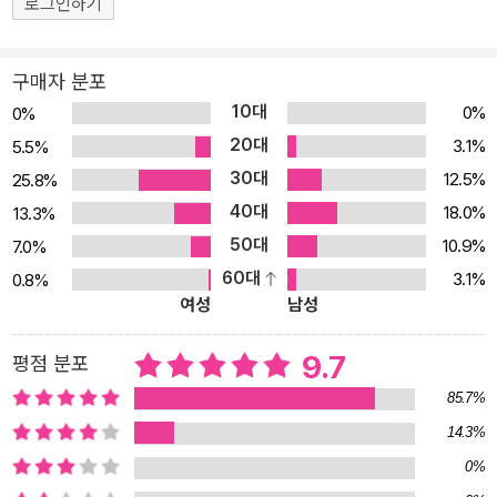
잘나가는 뉴욕 월스트리트의 채권 트레이더이다. 그는 아내 몰래 정
로그인하기
부와 밀회를 즐기던 중, 실수로 한 흑인 청년을 치고 달아나게 된다.
하지만 평범한 뺑소니 사건은 셔먼을 둘러싼 여러 인간 군상들과 선
구매자 분포
정적인 언론에 의해 비도덕적이고 정치적인 대사건으로 급전환한다.
10대
0%
0%
셔먼은 흑인 청년에게 범죄를 저지르고 은닉하려던 백인 남자로 낙인
20대
3.1%
5.5%
찍히고, 그야말로 추락하기 시작하면서, 작품 속 인종 간, 계층 간 대
30대
12.5%
25.8%
결구도는 아슬아슬하고도 흥미롭게 펼쳐진다. 한 건의 특종으로 재기
40대
18.0%
13.3%
를 노리는 알코올 중독자인 영국 출신 기자, 타락한 인권 변호사, 선거
50대
10.9%
7.0%
를 목전에 두고 흑인 사회의 지지가 필요한 검사, 흑인 시민운동가이
60대
3.1%
0.8%
기도 하면서 교회 기부금을 빼돌리는 데 혈안이 된 목사 등. 셔먼 주위
여성
남성
의 여러 인물들은 누구 하나 사건의 진실 여부에는 관심이 없다. 그들
은 자신의 욕망만을 충족시키기 위해 사실을 왜곡하고 조작한다. 그
9.7
평점 분포
들 어느 누구에게도 진실은 중요하지 않다. 어쩌면 우리 모두는 각자
85.7%
허영과 탐욕을 채우기 위해 자신의 양심을 저버리며 살아가는 것인지
14.3%
도 모른다. 그렇다면 진실은 과연 존재하는 것일까? 이 작품은 이처
0%
럼 보편적인 인간 본성의 문제에 진지하게 의문을 제기함으로써, 출