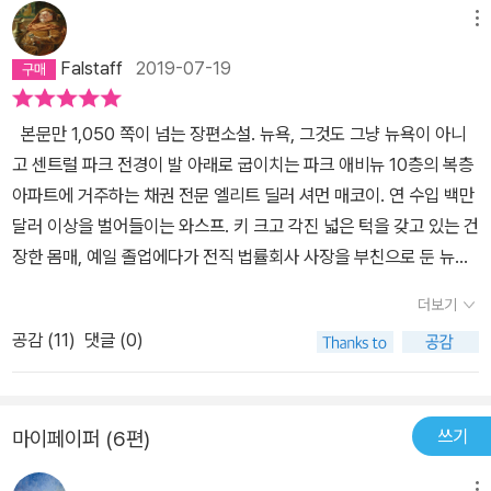
메뉴
Falstaff
2019-07-19
본문만 1,050 쪽이 넘는 장편소설. 뉴욕, 그것도 그냥 뉴욕이 아니
고 센트럴 파크 전경이 발 아래로 굽이치는 파크 애비뉴 10층의 복층
아파트에 거주하는 채권 전문 엘리트 딜러 셔먼 매코이. 연 수입 백만
달러 이상을 벌어들이는 와스프. 키 크고 각진 넓은 턱을 갖고 있는 건
장한 몸매, 예일 졸업에다가 전직 법률회사 사장을 부친으로 둔 뉴욕
시민 가운데 천분의 일에 드는 현대판 귀족. 현재 38세. 이이가 주인
더보기
공이다. 처음에 셔먼이 저지르는 짓을 보면 싱클레어 루이스가 쓴 히
공감 (
11
)
댓글 (0)
트작 <배빗>의 주인공 배빗 비슷한 종자가 벌이는 나약하고, 소심하
고, 비겁하고, 우쭐거리는 속물의 1980년대 귀족 버전 아닌가 싶다
가, 드디어 사건이 벌어지면 도처에서 쏟아지는 80년대 형型 배빗들
쓰기
마이페이퍼 (6편)
은 물론이고, 톱클래스 와스프들의 숨 쉴 틈 없는 과시전쟁과, 불쌍한
주인공 셔먼의 몰락과정, 현대 저널리즘의 선정성, 사기꾼에 근접한
메뉴