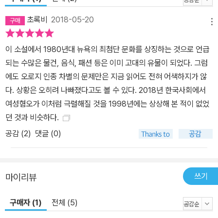
적이고 적나라하게 드러나게 마련이다. 게다가 미국 증권 시장의 영
향력은 전 세계에서 절대적이며, 월스트리트는 미국의 경제적 권력을
초록비
2018-05-20
메뉴
상징하는 뉴욕의 거대 금융가이다 보니, 하나의 상징이 될 수밖에 없
다. 특히 『허영의 불꽃』은 배경이 1980년대 월스트리트이다. 1970
이 소설에서 1980년대 뉴욕의 최첨단 문화를 상징하는 것으로 언급
년대 주식 시장이 한번 붕괴된 후 부활한 1980년대 월스트리트는 경
되는 수많은 물건, 음식, 패션 등은 이미 고대의 유물이 되었다. 그럼
제 호황기를 누렸지만, 그 이면에는 경제적 양극화로 인해 인종적, 정
에도 오로지 인종 차별의 문제만은 지금 읽어도 전혀 어색하지가 않
치적, 문화적 긴장이 고조되었고 여러 사건들이 끊이지 않았다. 이러
다. 상황은 오히려 나빠졌다고도 볼 수 있다. 2018년 한국사회에서
한 당시 사회 분위기를 잘 파악하고 현실감 있게 그려 냄으로써, 이 작
여성혐오가 이처럼 극렬해질 것을 1998년에는 상상해 본 적이 없었
품은 “현대 뉴욕의 분노와 수치, 이질성과 편협함을 보여 준 최초의
던 것과 비슷하다.
작품이자 뛰어난 휴먼 코미디”《위싱턴 포스트 북월드》라는 평가를
공감 (
2
)
댓글 (0)
받았다.
쓰기
마이리뷰
구매자 (1)
전체 (5)