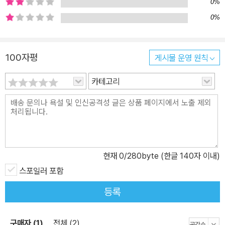
간 당시 뉴욕 타임스 베스트셀러 1위에 올랐을 뿐 아니라 “울프의 가
0%
장 성공적인 작품”《라이브러리 저널》이라는 평을 얻었다. 무엇보다
0%
톰 울프는 저널리스트 출신 작가답게 현장감 넘치는 묘사와 명쾌한
통찰력으로 “뉴욕 상류층과 하층민의 다채로운 삶 속으로 아주 자연
100자평
게시물 운영 원칙
스럽게 뛰어들어”《시애틀 타임스》 뉴욕 사회를 까발렸다. 또한 작품
의 방대한 분량에 걸맞은 “마천루 급의 스케일에 택시 미터기의 속도
카테고리
로”《뉴스위크》 뉴요커들의 삶을 구석구석 훑으며 상세히 조망하고
묘사했다. 대중문화 속의 ‘월스트리트’ 윌리엄 포크너의 『음향과 분
노』, 허먼 멜빌의 『금융업자 바틀바이』 같은 문학 작품뿐 아니라 연
극, 영화, 대중가요 등 대중문화 속에서 ‘월스트리트’는 곧잘 배경으로
설정된다. 그런데 왜 월스트리트인가? 컴퓨터 화면이 깜박거림에 따
현재
0
/280byte (한글 140자 이내)
라 부를 얻거나 잃게 되는 증권의 세계. 그 세계에서는 컴퓨터의 숫자
를 분석하는 투자 전문가들이 한 무리를 이루고, 그들 곁에 끝없는 부
스포일러 포함
와 권력을 추구하고 과시하는 사람들이 있다. 그리고 그 주위로는 가
등록
진 것 없는 부류의 분노와 탐욕도 함께하고 있다. 이렇듯 ‘돈’이 있는
곳에는 온갖 인간 군상이 모여들고, 그들의 헛된 욕망들이 가장 극단
구매자 (1)
전체 (2)