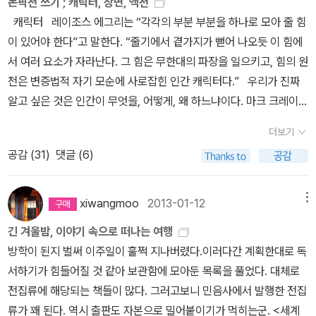
논픽션 쓰기 ; 캐릭터, 장면, 액션
가야 하는 사정이 생겼는데, 런던을 경유하게 되어 아내를 전송하는
으로 걸어오는 건장한 청년을 향해 타이어를 던져 먼저 기선을 제압
주는 아내가 있고, 술값을 찔러주는 동무들이 있고, 동네 아이들이 함
한 반半식민 시절을 겪은 한국인들에겐 더욱 가깝게 다가올 작품이
캐릭터 레이조스 에그리는 “각각의 부분 부분을 하나로 모아 줄 힘
김에 갔던 것이다. 런던에서는 3월 초부터 말까지 약 한달간 머물렀
하고 잠깐 혼돈의 시간이 지나갔는데, 마리아가 문을 열더니, “슈먼
부로 할아버지라 불러주니 어찌 외로울 새가 있었을까. 그러나 행성
니 일독을 해보심이 어떨까. 2. V.S. 나이폴, <도착의 수수께끼> 나
이 있어야 한다”고 말한다. “줄기에서 곁가지가 뻗어 나오듯 이 힘에
다. 그렇지만 나는 그동안 거의 아무하고도 이야기하지 않고 쭉 방 안
(남부지역에선 셔먼을 슈먼이라 발음한단다), 빨리 타,” 하고 소리치
에서 뚝 떨어진 외계인이 아닌 이상 이이에게도 생활이 있고 삶의 곤
이폴을 다시 보게 만든 수작. 인도 이민 출신으로 트리니다드 토바고
서 여러 요소가 자라난다. 그 힘은 무한대의 파장을 일으키고, 힘의 원
에만 틀어박혀 일을 하고 있었다. (.....) 내게 런던은 어디까지나 고독
는지라 얼른 차를 타고 지상 고속도로로 접어든다. 조수석에 앉은 셔
고함이 있었을 터. 굳이 그것을 에둘러, 그래도 세상 한 평생, 소풍 나
의 수도 포트오브프랑스의 가난한 동네 미겔 스트리트에서 탈출에 성
천은 변증법적 자기 모순에 사로잡힌 인간 캐릭터다.” 우리가 진짜
하고 과묵한 도시다. 그런 인상이 뼛속까지 배어 있다.-342쪽(.....중
먼이 잠깐 사이 차에 뭔가가 부딪힌 듯한 소리, 약하게 퉁, 하는 느낌
와 잘 먹고 잘 살다 가노라 한 번 히쭉 웃는 시어들이 어찌 사람의 마
공해 런던의 얼스코트의 하숙집을 거쳐 옥스퍼드로, 다시 스톤헨지가
알고 싶은 것은 인간이 무엇을, 어떻게, 왜 하느냐이다. 마크 크레이머
략.....)나는 이 방에서 [댄스댄스댄스]라는 장편소설을 썼다.(....)일에
이 들어 영 개운하지가 않다. 그래 마리아에게 묻는다. 자기가 뭔가를
음을 이리 헤집어 놓는지.2. 톰 울프, <허영의 불꽃> 진짜 미국소설.
멀지 않은 월든 쇼의 장원 한 귀퉁이에 소설가라는 명함을 가지고 정
는 “사람이 시간 속에서 움직이는 것이 내러티브다”라고 말하기도 했
지치면 근처의 서점에서 사온 잭 런던의 [마틴 에덴]을 읽었다. 잔인
친 거 같은데, 혹시 키 큰 아이 아니었을까? 지금 경찰서에 가서 신고
또 하나의 <An American Tragedy>. 연 수입 백만 달러 이상 벌어
더보기
착한 나이폴. 미겔 스트리트에서 뛰놀던 어린 소년이 이제 나이 들어
다. 실존 캐릭터의 부상 사람은 가치관, 믿음, 행위, 가지고 있는 물
할 정도로 강렬한 책이다. - 344쪽* 참고로 [마틴에덴]의 책 추천글
를 해야 하지 않을까? 마리아가 생각하기를, 셔먼이 완전 바보다. 공
들이는 와스프 출신의 채권전문 엘리트 셔먼 맥코이. 뉴욕에 거주하
공감 (
31
)
댓글 (6)
웨일스의 농촌을 완상하는 시각이 정겹다. 이이는 살던 곳을 떠나 새
건의 총합이다. 모습, 말하는 방식, 걷는 모양 등으로 타인과 구별된
에 보면'독자의 발을 움켜쥔 채로 저 아래 나락까지 끌어당겨버릴 것
개적으로 자기들이 지금 불륜관계라고 떠들고 다니라고? 걱정하지
는 최상류층 백인과, 변두리 지역의 범죄가 만연한 흑인공동체 사이
장소에 도착할 때마다 해결해야 하는, 아니면 적어도 풀어야 했던 수
다. 욕망 인물의 가장 중요한 요소는 스토리를 움직이는 그의 욕망
같은 독특한 섬뜩함이 서려있는 소설'이라고 되어 있습니다.-무라카
마, 운전은 내가 했고, 사고를 쳐도 내가 쳤어. 우린 막 정글에서 강도
에 공평하게 나누어가진 것은 오직 하나, 흑백과 관계없이, 빈부와 상
수께끼가 있었던 모양이다. 누군들 그러하지 않겠나. 다만 그것이 나
이다. 욕망이 클수록 스토리의 규모도 커진다. .....커다란 욕망 속에
미하루키.* 2020년 개봉한 영화로 평점 9.05(네이버 기준)잭 런던
xiwangmoo
2013-01-12
메뉴
둘을 떨치고 도망가는 길인데 왜 그걸 신고해야 해. 책은 초장에 벌어
관없이 다가오는 지방선거에 한 명이 딱 한 표씩의 투표권밖에 행사
중에 추억이란 이름으로 평생 따라다니게 될지 모를 뿐이지. 3. 리처
는 스토리의 극적 효과를 증폭시키는 위험 요인이 감추어져 있다. “핵
지음, 오수연 옮김 / 녹색광선 / 2022년 9월◆ 그리스(로도스 섬)로
진 사소하다면 사소한 사건 하나로 인해 발칵 뒤집어지는 뉴욕 전체
할 수 없다는 것. 바람 한 번 잘못 피웠다가 자기 잘못 하나 없이 완전
긴 겨울밤, 이야기 속으로 떠나는 여행
드 포드, <독립기념일> 40대 이혼남과 가족 이야기. 자잘한 재미에
심 인물은 단지 무언가를 갈망하기만 해선 안 된다.” “너무나 지독하
도스 섬에 있는 동안 거의 신문을 읽지 않았다. 아침에 일어나면 해변
를 다루고 있다. 북경에서 나비 한 마리가 날갯짓을 하면 뉴욕에 폭풍
한 몰락으로 걸어 들어가는 남자의 미국식 비극. 민주주의는 결코 최
방학이 된지 벌써 이주일이 훌쩍 지나버렸다.이러다간 계획한대로 독
흠뻑 빠질 미국식 홈드라마. 독립기념일을 맞아 사고를 치고 이제 재
게 원한 나머지 그 목표를 이루려는 치열한 싸움에서 주인공이 파괴
으로 나가 일광욕을 하고, 구시가지를 산책하거나 베란다에 앉아서
이 일어나는 것과 비슷하다. 등장인물만 간단하게 소개하자. 성공회
선의 정치체제가 아니다.3. 잉고 슐츠, <심플 스토리> 그간 많이 다
서하기가 힘들어질 것 같아 보관함에 모아둔 목록을 풀었다. 대체로
판을 앞에 둔 십대 아들과 미국 프로농구 명예의 전당을 둘러볼 계획
하거나 파괴당할 정도가 되어야 한다.” 피터 루비는 “주인공이 어떤
하루 종일 책을 읽었다.[감정교육]과 [장미의 이름] 등 가지고 온 책
흑인 목사 베이컨이 사건에 개입한다. 목사라기보다 선동가이자 사기
루어 식상한 점은 있으나 작가가 잉고 슐체라면, 동서독으로 나뉘어
전집류에 해당되는 책들이 많다. 그러고보니 민음사에서 발행한 전집
을 세워, 전처의 현 남편 집에 가서, 전처 앞에서 엄숙하게 무사귀환
사람인가는 상당 부분 그를 저지하는 힘(반동 인물)에 의해 정의된
들을 닥치는 대로 읽었다. - 404쪽귀스타브 플로베르 지음, 지영화
꾼 비슷한 캐릭터. 흑인 집단 거주지에서 번호판이 R로 시작하는 고
다른 삶을 살아야 했던 가족 이야기라도 늘 참신하다. 29개의 단편斷
류가 꽤 된다. 역시 출판도 자본으로 밀어붙이기가 먹히는군. <세계
할 것임을 맹세하고 아들을 인계받아, 매사에 삐딱한 전형적 중2 아