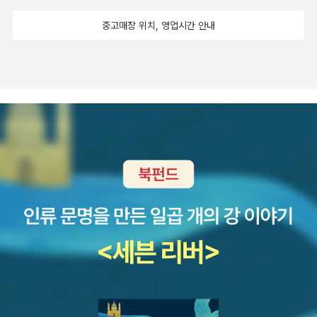
인물을 설명하며 자신의 존재감을 작품 속에 진하게 드러내는 간접적
절대로 가장 선한 정치제도가 아니다. 아직 철학자, 정치가들이 이보
전에 헤어진 여자친구와, 5년 전에 헤어진 여자친구와 같이 살고 있
작품이 <사볼타 사건의 진실>이라고 한다. <경이로운 도시>와 <구
프랑스어는 헤라클레스를 찢어 죽인 ‘네소스의 셔츠’로 기능하는데,
인 인물 묘사 기법이다. 버로웨이는 헨리 제임스가 <여인의 초상>에
다 더 나은 정치제도를 찾아내지 못해 쓰고 있을 뿐이다.
중고매장 위치, 영업시간 안내
는 현재 남자친구와 함께 사막지대에서 용설란에 총을 쏘아댄 경험,
르브 연락없다>는 처녀작을 읽고 나서 시간이 좀 흐른 후에 읽어도
이것이 어떤 의미일까. 자신은 망신창이가 되어 찢어져 죽는 한이 있
서 터쳇 양을 묘사한 대목을 인용한다. “이 아기씨에게는 자기만의 방
샌프란시스코 금문교에서 태평양을 향해 투신하지 못한 일을 건조한
좋지 않을까?-잉에보르크 바흐만은 <삼십세>로 유명한 작가. 그녀
어도 결코 벗을 수 없는 천형이라는 뜻이었을까? 5. 에이브러햄 버
식이 있었고, 그 덕분에 부드러운 인상을 주겠다는 노력은 늘 수포로
문장으로 써놓아도 소설이 된다. 신랄하게 파헤친 심리상태 하나만
의 시집을 한 권 읽은 기억이 있고 ...언어철학을 전공해서인지 철학
기즈, <눈물의 아이들> 우여곡절의 쌍둥이 형제에 관한 이야기. 인
돌아갔다.” 픽션이든 논픽션이든 오늘날 최고의 작가들은 인물이 자
가지고도.6. 토마스 하디, <캐스터브리지의 시장> 영국의 국가대표
에세이를 읽는 것 같기도 했는데 이 작품은 어떨지. -아이리스 머독은
도 출신 에티오피아 의사 부부의 양아들로 키워진 이들은 정수리 부
신의 성격을 스스로 드러내게끔 한다. 버로웨이는 이것을 직접적인
이야기꾼 토마스 하디의 작품이면 일단 재미 하나는 보장한다. 영국
여러 작가들이 언급하고 있는 것을 읽기는 하였으되 실제로 작품을
근이 탯줄과 비슷한 관으로 연결된 ‘일종의’ 일란성 샴쌍둥이로 애초
인물 묘사라고 부른다. 신체적 특징 독자를 스토리에 젖어들게 하
특유의 미풍양속인지 모르나 한 젊은 가장이 술김에 처자식을 5파운
읽는 것은 처음. 나름 진지하게 접근해볼 참이다. 훗. 그런다고 내가
에 자연분만이 불가능한 상태였으며, 그리하여 어느 일란성 쌍둥이보
려면 인물이 내러티브 포물선을 따라가는 동안 그의 모습을 떠올릴
드 5실링 받고 낯선 남자에게 팔아넘기고는 술이 깨자 여태 살아온
평론을 쓸 일도 없거니와 작가의 의도가 무엇인지 파악하기 위해 충
다 더욱 깊은 상호 유대감을 갖게 된다. 양어머니는 남자 아이들에게
수 있을만한 시각적 디테일을 줘야 한다. ...묘사가 너무 자세하면 오
세월만큼 앞으로 술을 마시지 않을 것을 성경에 손을 얹고 맹세하고,
실하게 노력해보겠다는 정도.이 작품을 읽고 괜찮으면 <파도를 헤치
최고의 힌두여신인 시바와 역시 최고의 산부인과 여의사였던 메리언
히려 이 과정을 방해한다. 울프는 “세세한 묘사는 본래의 목적을 해치
진짜 서약대로 성실하게 살아낸 결과 캐스터브리지라는 작은 도시 또
고>도 시도해보려 한다. -되블린의 책은 예전에 학원사판으
이라는 이름을 주었으며 유난히 총명한 형제, 시바는 스스로의 힘으
기 쉽다. 이미지를 만들기보다 흩어 버리기 때문이다. 만화 정도의 윤
는 읍 정도에서 시장/읍장을 지낸다. 이야기가 재미있어지려니까 어
로 읽었고 영화로도- TV영화로 나왔었기 때문에 14부작. 비엔날레
로, 메리언은 뉴욕으로 유학을 가서 나름대로 의학에 관하여 일가를
곽을 제시하는 것이 좋다”고 말한다. 동작, 표현, 버릇 핵심은 어떤
느 날 문득 저 먼 과거에 자신이 팔아넘긴 처자식임을 주장하는 모녀
당시 며칠동안 나누어 상영되었던-보았지만 책으로 읽었던 당시에는
이루는데, 운명Fate이란 심술궂은 늙은이는 메리언에게 이른 죽음이
단어도 허투루 쓰여선 안 되며 디테일 하나 하나가 이야기를 발전시
가 등장해 우여곡절이 벌어지는데, 하디의 소설은 백 번 이야기를 들
너무 어렸고 영화로 볼 때는 너무 심각해서 두 번 다 깊이있게 즐기지
란 가혹한 형벌을 가하려 준비를 한다. 놀랄만한 입심으로 처음부터
키고 인물을 형성하는 데 일조해야 한다는 것이다. 사회적 지위를 나
어봤자 아무 소용없다. 그냥 읽어봐야 안다.7. 하인리히 뵐, <천사는
못했다는 느낌. 굉장히 유명한 감독의 기념비적인 작품이었는데 감독
끝까지 밀어붙이는 작가의 필력으로 인해 동지 지나고 며칠 되지 않
타내는 표식들 논픽션 작가를 통틀어 톰 울프만큼 인물의 특성을 드
침묵했다> 작가 스스로 독일 병정으로 2차 세계대전에 참전해 패전
이름이 가물거린다.그저 나오면서 삶의 무게가 너무 무거워서 울며
은 긴 밤을 골라 읽기에 맞춤한 책을 만들었으니 독자 제위는 일독을
러내는데 소유물을 잘 활용하는 작가는 없으리라. 그는 마돈나의 노
을 경험한 인물. 그의 작품은 전후 완전히 폐허가 된 독일, 특히 자신
'뭐, 이래? 이럼 안 되는 거잖아?' 그러면서 나왔던, 그로 인해 한동안
머뭇거리지 마실 것. 당신의 가슴이 따뜻해지는 걸 단박에 느낄 수 있