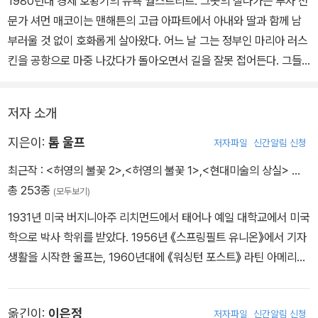
1980년대 경제 호황기의 뉴욕 월스트리트. 그곳의 잘나가는 투자 전
문가 셔먼 매코이는 맨해튼의 고급 아파트에서 아내와 딸과 함께 남
부러울 것 없이 호화롭게 살아왔다. 어느 날 그는 정부인 마리아 러스
킨을 공항으로 마중 나갔다가 돌아오면서 길을 잘못 접어든다. 그들
은 흑인 지역의 쓰레기 가득한 고속 도로 램프에서 흑인 청년 둘과 맞
부딪힌다. 셔먼은 청년들을 강도로 오인하여 위협을 느껴 타이어를
저자 소개
던지고, 그사이 재빨리 운전석에 앉은 마리아는 실수로 그중 한 청년
을 차로 친다.
지은이:
톰 울프
저자파일
신간알림 신청
영원히 묻힐 것 같았던 이 사건은 한 건의 특종으로 재기를 노리는 영
최근작 :
<허영의 불꽃 2>
,
<허영의 불꽃 1>
,
<현대미술의 상실>
…
국 출신 기자 피터 팰로에 의해 세상에 드러나게 된다. 사건이 언론에
총 253종
(모두보기)
공개되자 셔먼의 아내와 딸은 그를 떠나가고, 그는 직장에서도 해고
1931년 미국 버지니아주 리치먼드에서 태어나 예일 대학교에서 미국
된다.
학으로 박사 학위를 받았다. 1956년 《스프링필트 유니온》에서 기자
차에 친 브롱스 출신의 평범한 흑인 소년은, 선정적인 언론과 흑인 시
생활을 시작한 울프는, 1960년대에 《워싱턴 포스트》 라틴 아메리카
민운동가인 베이컨 목사에 의해 졸지에 장래가 촉망되는 흑인 사회의
통신원으로 일하던 시절에 쿠바 관련 보도로 워싱턴 신문협회 외신기
유망주로 둔갑한다. 그리고 일개 뺑소니에 불과하던 이 사건은 선거
자상을 받았다. 이후 《헤럴드 트리뷴》 기자 시절에 《뉴욕 매거진》과
를 앞두고 흑인 사회의 표가 급한 와이스 검사에 의해 정치적인 사건
옮긴이:
이은정
저자파일
신간알림 신청
《에스콰이어》에 기고한 플랑부아 양식에 관한 소논문 형식의 기사 모