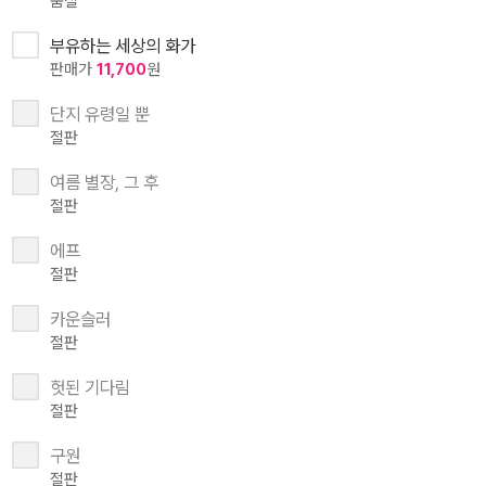
품절
부유하는 세상의 화가
판매가
11,700
원
단지 유령일 뿐
절판
여름 별장, 그 후
절판
에프
절판
카운슬러
절판
헛된 기다림
절판
구원
절판