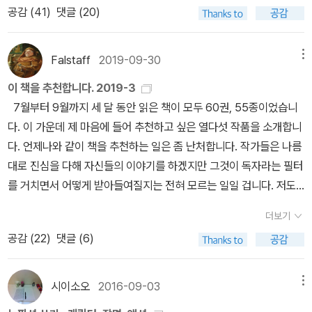
적이다 싶을 만큼 쓸쓸하고 지저분한 책꽂이에도. - 270쪽 무라카미
서 독자는 무수하게 잦은 희극적 장면을 읽게 되리라 기대해도 좋을
공감 (
41
)
댓글 (20)
다시 추려서 Top 10과 최고의 한 권을 선정했습니다. 40편의 목록
하루키 지음, 김난주 옮김, 안자이 미즈마루 그림 / 문학동네 / 2012
듯. 그래 집에 돌아와 아내 주디에게 손이 발이 되도록 빌고, 빌고 또
은 글 마지막에 첨부했습니다. 모두 훌륭한 작품으로 이 가운데서 또
년 7월◆ 그리스(카발라)손님은 대개 어부들과 공산당원들(인상착
빌어, 딸 캠벨 때문에, 사실은 연간 백만 달러의 수입을 가져오는 셔먼
추리는 일이 참 아쉬웠으니, 대표적인 예가 미셸 오스트의 <밤의 노
Falstaff
2019-09-30
메뉴
의가 그렇다는 것이지 확실하지는 않다)이다.그 식당에서 포크너를
같은 남자를 또 찾기 힘들 거 같아, 그냥 살아주기로 마음먹게 만들지
예>, 베시 헤드의 <권력의 문제>, 엔리케 빌라-마따스의 <바틀비와
읽으며 - 그런데 포크너의 소설은 부르주아적인가 비부르주아적인
만, 셔먼 입장에서도 이것을 기회로 마리아와 결별을 하기엔 마리아
이 책을 추천합니다. 2019-3
바틀비들>, 캐서린 앤 포터스의 단편집 <캐서린 앤 포터스>, 유진 오
가? - 아침을 먹는다. - 293쪽* 명확한 소설명 언급이 되어 있지 않
가 너무 어여쁘고 그 살이 그립던 거다. 그리하여 어느 날, 여행을 마
7월부터 9월까지 세 달 동안 읽은 책이 모두 60권, 55종이었습니
닐의 <느릅나무 아래 욕망>, 천상병의 <천상병 시선>, 레이날도 아
아 이 책으로 추론했지만, 후술에 언급한 [소리와 분노]일 가능성이
치고 돌아오는 마리아를 마중 나가 4만 불짜리 메르세데스에 태우고
다. 이 가운데 제 마음에 들어 추천하고 싶은 열다섯 작품을 소개합니
레스의 <현란한 세상>, 루쥔의 <여름의 기억>, 루이스 마르틴 산토
높습니다. 윌리엄 포크너 지음, 하창수 옮김 / 현대문학 / 2013년 11
밀회 장소로 향하던 중, 아차 하는 실수로 뉴욕의 빈민가, 흑인과 푸에
다. 언제나와 같이 책을 추천하는 일은 좀 난처합니다. 작가들은 나름
스의 <침묵의 시간>, 피에르 르메트르의 <오르부아르>를 들 수 있겠
월◆ 그리스(레스보스 섬)나는 물통에 담아두었던 브랜디를 마시며
르토리코 출신들만 득시글거리는 우범지대로 들어서게 된다. 길을 찾
대로 진심을 다해 자신들의 이야기를 하겠지만 그것이 독자라는 필터
습니다. 이제 소개하겠습니다. 순서는 책 읽은 날짜순입니다. 1. 치
포크너의 <분노의 포도>(?????)를 읽는다.그것이 비수기의 그리스
지 못해 식은땀을 흘리며 배회하던 중 장애물 때문에 정차하게 되고,
를 거치면서 어떻게 받아들여질지는 전혀 모르는 일일 겁니다. 저도
누아 아체베, <사바나의 개미 언덕> 아체베의 아프리카 3부작과 잘
에서 읽기에 어울리는 소설인지는 모르지만 달리 읽을 책이 없는 것
셔먼은 내려서 차를 막고 있던 타이어를 치우고 있는데 흑인 청년 둘
독자의 한 명인데, 문제는 제 속의 필터가 과연 공정한 것인지 의문이
어울리는 그의 마지막 장편소설. 시간이 흘러 드디어 아체베의 땅 아
더보기
이다.* 번역의 실수로 보입니다. 윌리엄 포크너의 [소리와 분노]로 보
이 “뭐 도와줄 거 있나요?” 다가온다. 범죄가 만연한 우범지역에서
들어서 생깁니다. 그러니 사실 감히 ‘추천’이란 말 대신에 제가 읽기에
프리카에 그토록 염원하던 독립이 찾아온다. 그리고 백인들의 편의에
공감 (
22
)
댓글 (6)
이는데, 존 스타인 벡 [분노의 포도]로 잘못 기재된 것 같습니다. 여
고가의 메르세데스를 타고 있는 백인 남녀. 나라도 섬뜩한 기분이 들
좋았더라, 라고 하면서 책을 소개한다 해야 정확합니다. 뭐가 어쨌든
의해 직선으로 그어진 국경선. 오직 정치적 독립일 뿐 검은 대륙은 여
행 내내 포크너의 소설을 읽고 있다는 문장들이 눈에 띄는 걸로 봐서
거 같다. 그래 키가 크고 마른 체형의 곱상하게 생긴 흑인 청년 하나
간에 서론이 길면 재미없는 법, 곧바로 추천이건 소개건 일단 시작합
전히 경제적 종속에서 벗어나지 못하고 쉴 틈 없이 벌어지는 쿠데타
는. 윌리엄 포크너 지음, 공진호 옮김 / 문학동네 / 2013년 1월◆ 런
와, 몸 좋은 건달 체형의 또 다른 흑인 청년 한 명이 접근하는 것을 강
니다. 순서는 제가 책을 읽은 날짜순입니다.​1. 천상병, <천상병 시선>
시이소오
2016-09-03
메뉴
와 독재와 내전과 굶주림과 매판자본에 의한 수탈경제 속에서 궁극적
던런던에는 말하자면 우연히 가게 되었다. 아내가 잠시 일본에 돌아
도행위를 저지르기 위해서라고 단정한 셔먼은, 공포에 질려 자기 앞
가난이 직업인 시인. 평생 혼자였으나 결코 외롭지 않았던 이. 보살펴
으로 아프리카가 나가야 할 화해의 방안을 모색한 역작. 이들과 비슷