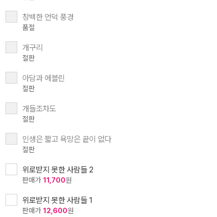
창백한 언덕 풍경
품절
개구리
절판
아담과 에블린
절판
개들조차도
절판
인생은 짧고 욕망은 끝이 없다
절판
위로받지 못한 사람들 2
판매가
11,700
원
위로받지 못한 사람들 1
판매가
12,600
원