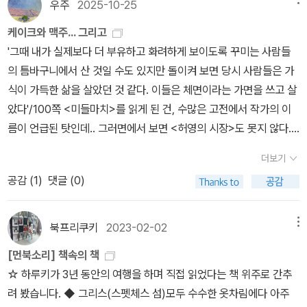
우주
2025-10-25
성직자, 차기 선거에 당선하기 위해 애먼 사람 하나 정도는 기꺼이 골
로 보낼 수 있는 검찰 수뇌 등등, 온갖 잡놈들의 향연이 펼쳐진다. 톰
케이크와 맥주... 그리고
울프가 미국인이라서 양심상, 거의 한 명 등장하는 정의의 파수꾼은
'그때 내가 실제보다 더 부유하고 화려하게 보이도록 꾸미는 사람들
사법부 소속인 코비츠키 판사이지만 이이의 노력도 다중의 농성 앞에
의 틈바구니에서 산 것일 수도 있지만 돌이켜 보면 당시 사람들은 가
서 쫓기듯 도망하게 된다. 곳곳에서 이런 온갖 잡것들의 아우성으로
식이 가득한 삶을 살았던 것 같다. 이들은 체면이라는 가면을 쓰고 살
인해 독자는 씩, 엷은 웃음을 짓게 되지만, 전체적으로 조망하면 뉴욕,
았다'/100쪽 <미들마치>를 읽게 된 건, 수많은 고전에서 작가의 이
그리고 민주주의라는 이름의 속물성에 진저리를 칠지도 모른다. 딸
름이 언급된 탓인데.. 그러면에서 보면 <허영의 시장>도 못지 않다..
캠벨 하나를 두고 1980년대 현재 시가 320만 달러짜리 최고급 아파
그러나 페이지의 압박과 조금은 뻔한 내용일수도 있겠다는 (나름) 합
더보기
트에서, 직업이 인테리어 전문가인 아내와 (아울러 하녀 두 명과) 함
리화를 하고 있었는데... 이제는 진짜 읽어야 하는 걸까 싶은 순간 <허
께 사느라 인테리어 전문가가 사들인 초호화 가구와 골동품에 둘려
공감 (
1
)
댓글 (0)
영의 불꽃> 이란 책이 또 눈에 들어오더라는.. 실은 허영의불꽃..도 가
살면서도 수컷의 공허를 인내하지 못하는 셔먼. 기어이 사고를 치고
끔 만나긴 했더랬다. 그런데 <허영의 불꽃>은 판권이 소멸되어 더이
만다. 상대는 남부 사투리를 쓰는 20대 후반의 미녀이자 일흔한 살의
상 유통계획이 없다는 안내가 보였다. 구입할 기회를 놓치고 나서. 아
북프리쿠키
2023-02-02
메뉴
남편과 결혼해 지금은 남편이 얼른 죽어주기만을 학수고대하는 껌벅
쉽다고 말하는 것도 자그마한 위선(?)일까 생각하니 피식 웃음이 나
[먼북소리] 책속의 책
넘어가는 몸매의 마리아 러스킨. 이 여자의 치명적 결함이자 숙명은
면서 <허영의 시장> 이라도 구입해야 하는걸까 싶지만 역시 이 책도
☆ 하루키가 3년 동안의 여행을 하며 직접 읽었다는 책 위주로 간추
남자 없이는 살 수가 없다는 거. 근데 합법적 남편 러스킨 씨가 일흔한
현재로썬 구입불가 상태.중고책방에서 <허영의시장>2권이 너무 깨
려 봤습니다. ◆ 그리스(스펫체스 섬)모두 수수한 옷차림에다 아주
살의 노령으로 도무지 자신의 갈급을 해소하는데 역불급이라, 간식거
끗해서 구입해 놓았다. 1권도 찾아낼 수 있기를 바라는 마음에서.. 솔