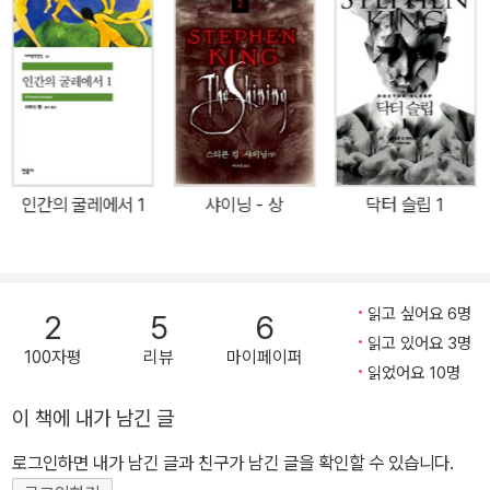
간의 갈등, 권력욕과 물욕을 신랄하고도 유머러스하게 조롱함으로써
크게 화제가 되었던 이 작품은, 욕망과 양심이라는 이율배반적인 두
관념 사이에서 끊임없이 가파르게 줄타기를 하는 현대인에게도 시사
하는 바가 크다. 또한 이 작품은 《모던 라이브러리》가 선정한 ‘20세
기 100대 영문소설’, 《가디언》이 선정한 ‘죽기 전에 꼭 읽어야 할
책’에 포함되었으며, 브라이언 드 팔마 감독의 영화 「허영의 불꽃」(19
90, 톰 행크스 주연)으로 제작되어 또 한 차례 주목받았다. 작가 톰
인간의 굴레에서 1
샤이닝 - 상
닥터 슬립 1
울프는 미술 비평서『현대미술의 상실』로 미술계에 큰 논쟁을 불러일
으키며 화제가 되었던 바 있다. 본래 저널리스트 출신으로 저명한 기
자상을 수상하고, 예술 비평 및 사회 비평서를 펴낼 때마다 화제를 불
러일으켜 온 그는 지평을 넓혀 미국 사회를 폭넓게 관찰한 소설을 쓰
읽고 싶어요 6명
2
5
6
고자 했다. 그러던 중 1984년 6월부터 1985년 8월까지 《롤링 스
읽고 있어요 3명
100자평
리뷰
마이페이퍼
톤》에 연재하고서 2년 후 단행본으로 펴낸 그의 첫 소설이 바로 이 작
읽었어요 10명
품 『허영의 불꽃』이다. 작품의 모티프는 런던 상류 사회의 허영을 고
이 책에 내가 남긴 글
발한 윌리엄 새커리의 『허영의 시장』에서 따왔다. 뉴욕 금융가의 한
로그인하면 내가 남긴 글과 친구가 남긴 글을 확인할 수 있습니다.
채권 판매인의 몰락을 그린 연대기 셔먼 매코이는 남부러울 것 없이