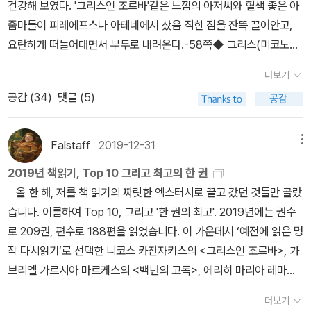
건강해 보였다. '그리스인 조르바'같은 느낌의 아저씨와 혈색 좋은 아
리에 신경을 쓸 수밖에. 그녀의 안테나에 걸린 백인, 앵글로 색슨 출
직하게는 다른 메이저출판사에서는 왜 출간이 안되는 걸까 궁금했더
줌마들이 피레에프스나 아테네에서 샀음 직한 짐을 잔뜩 끌어안고,
신, 장로교인, 부르주아, 여기에다가 건장하고 수려한 외모를 겸비한
랬다. 두 책을 나란히 출간해 주면.. 냉큼 구입하게 되지 않을까.진심
요란하게 떠들어대면서 부두로 내려온다.-58쪽◆ 그리스(미코노스
셔먼이 등장했으니 어찌 이를 놓칠 수 있나. 마리아는 시내 모처에 월
으로~^^
섬)오랜만에 카잔차키스의 [그리스인 조르바]를 읽다보니 갑자기 무
332 달러를 지불하는 방을 하나 얻어 수시로 셔먼을 초대해 스스로
더보기
척 크레타 섬에 가고 싶어졌다.[그리스인 조르바]는 크레타 섬이 무대
의 목마름을 해소하고 있던 것. 물론 셔먼 한 명이라고는 믿지는 않으
공감 (
34
)
댓글 (5)
다. 카찬차키스는 크레타 섬에서 태어난 사람으로 그 섬의 풍토나 사
시겠지? 그래, 소설에서 제일 재미있는 건 역시 불륜이다. 소설이 어
람들에 대해 깊은 애정(때로는 굴절된 증오심으로 변하기도 하지만)
떻게 시작하느냐 하면, 진짜 오랜만에 일찍 귀가한 셔먼이 개를 데리
을 가지고 묘사하고 있다. - 255쪽◆ 그리스(크레타 섬)호텔 식당의
고 산책을 한다는 핑계로, 차마 집에서는 할 수 없는 전화통화를 하기
Falstaff
2019-12-31
메뉴
책꽂이에는 그들이 읽다가 두고 간 책들이 청춘의 묘비처럼 즐비하게
위해 아파트를 나서다 때마침 외출에서 귀가하던 아내 주디와 마주치
2019년 책읽기, Top 10 그리고 최고의 한 권
놓여 있다. 모두들 다 읽은 책을 여기에다 놔두고 대신 읽고 싶은 책을
고 만다. 하필이면 비까지 주룩주룩 내리는 저녁과 밤 사이에 평소 즐
올 한 해, 저를 책 읽기의 짜릿한 엑스터시로 끌고 갔던 것들만 골랐
가지고 가는 것이다. [그리스인 조르바]가 세 권이나 있다. - 269쪽
겨가던 산책길이 아니라서 구태여 갈 필요를 느끼지 못해 네 발로 버
습니다. 이름하여 Top 10, 그리고 '한 권의 최고'. 2019년에는 권수
니코스 카잔차키스 지음 / 열린책들 / 2009년 12월◆ 그리스(크레
티고 있는 개를 질질 끌며 드디어 공중전화 박스에 들어선 셔먼. 기계
로 209권, 편수로 188편을 읽었습니다. 이 가운데서 ‘예전에 읽은 명
타 섬)그리고 신초사에서 보내준 신조 문고의 신간 [코끼리 공장의 해
적으로 다이얼을 돌리자 익숙한 목소리가 수화기를 통해 들려와 셔먼
작 다시읽기’로 선택한 니코스 카잔자키스의 <그리스인 조르바>, 가
피 엔드](안자이 미즈마루,무라카미 하루키 저)도 함께 놓는다.이렇
은 서둘러 그녀의 이름을 부른다. “마리아, 나야.” 상대가 대꾸하기를,
브리엘 가르시아 마르케스의 <백년의 고독>, 에리히 마리아 레마르
게 많은 책들 중에 일본어로 된 책 한권쯤 있어도 나쁠 것 없지 않은
“셔먼, 거기서 뭐해.” 아이고 저런, 마리아와 접선장소인 원룸이 아니
크의 <개선문>, 디어도어 드라이저의 <미국의 비극>은 대상에서 제
가. 크레타 섬 산골짜기에 있는 작은 마을, 자그마한 호텔 식당의 종말
라 엉겁결에 자기 집 번호로 다이얼을 돌렸던 것. 이쯤이면 이 책 속에
더보기
외했습니다. 그래 먼저 40편의 작품을 선택하고 이 가운데 열한 편을