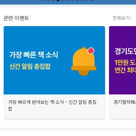
관련 이벤트
전체보기
가장 빠르게 받아보는 책 소식 - 신간 알림 총집
경기컬처패스
합