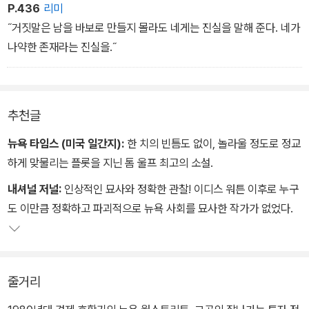
뉴욕 월스트리트의 채권 트레이더이다. 그는 아내 몰래 정부와 밀회
P.436
리미
를 즐기던 중, 실수로 한 흑인 청년을 치고 달아나게 된다.
˝거짓말은 남을 바보로 만들지 몰라도 네게는 진실을 말해 준다. 네가
나약한 존재라는 진실을.˝
하지만 평범한 뺑소니 사건은 셔먼을 둘러싼 여러 인간 군상들과 선
정적인 언론에 의해 비도덕적이고 정치적인 대사건으로 급전환한다.
셔먼은 흑인 청년에게 범죄를 저지르고 은닉하려던 백인 남자로 낙인
추천글
찍히고, 그야말로 추락하기 시작하면서, 작품 속 인종 간, 계층 간 대
결구도는 아슬아슬하고도 흥미롭게 펼쳐진다.
뉴욕 타임스 (미국 일간지):
한 치의 빈틈도 없이, 놀라울 정도로 정교
하게 맞물리는 플롯을 지닌 톰 울프 최고의 소설.
내셔널 저널:
인상적인 묘사와 정확한 관찰! 이디스 워튼 이후로 누구
도 이만큼 정확하고 파괴적으로 뉴욕 사회를 묘사한 작가가 없었다.
줄거리