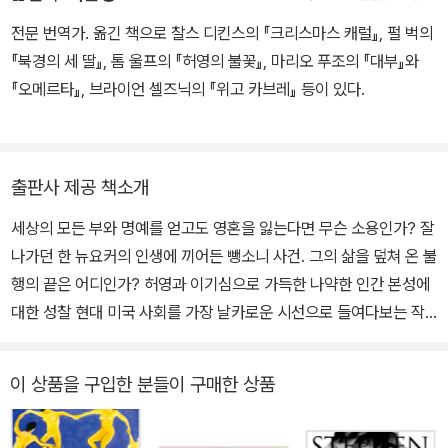
으로 돌변한다.
음집을 계기로, 논픽션 부문의 선도적인 저자로 떠올랐다. 이후 저널
셔먼은 진실을 밝히고자 한다. 하지만 실제 사람을 친 마리아가 발뺌
전문 번역가. 옮긴 책으로 찰스 디킨스의 『크리스마스 캐럴』, 펄 벅의
리스트 특유의 현장감 넘치는 입담과 명쾌한 통찰력, 위트 넘치는 문
하고 나서자 셔먼에게는 자신의 무죄를 주장할 만한 아무런 증거가
『북경의 세 딸』, 톰 울프의 『허영의 불꽃』, 마리오 푸조의 『대부』와
체로 펴내는 논픽션마다 화제를 불러일으켰다. 그중 1975년에 발표
없어진다. 재판이 거듭되면서 셔먼은 경제적으로도 위기에 처해 차츰
『오메르타』, 브라이언 셀즈닉의 『위고 카브레』 등이 있다.
한 역작『현대미술의 상실』은 미술계에 대단한 논쟁을 불러일으키며
많은 것을 잃어 가는데…….
화제가 된 바 있다. 한편 소설을 쓰고 싶어 했던 그는 1984년 6월부
터 1985년 8월까지 27회에 걸쳐 《롤링 스톤》에 미국 사회를 폭넓게
출판사 제공 책소개
관찰한 소설을 연재하게 되었고, 2년 후인 1987년에 단행본 『허영의
불꽃』으로 출간했다. 그 외에 『한 남자의 모든 것』(1998), 『내 이름
세상의 모든 부와 명예를 얻고도 영혼을 잃는다면 무슨 소용인가? 잘
은 샬럿 시먼스』(2004), 『귀향』(2010) 등의 소설을 발표했으며, 2
나가던 한 뉴요커의 인생에 끼어든 뺑소니 사건. 그의 삶을 덮쳐 온 불
010년 현재 가족들과 함께 뉴욕에서 살고 있다.
행의 끝은 어디인가? 허영과 이기심으로 가득한 나약한 인간 본성에
대한 성찰 현대 미국 사회를 가장 날카로운 시선으로 들여다보는 작
가 톰 울프의 대표작 『허영의 불꽃』(이은정 번역)이 민음사 모던 클래
식으로 출간되었다. 『허영의 불꽃』은 1980년대 뉴욕 월스트리트를
이 상품을 구입한 분들이 구매한 상품
배경으로 잘나가던 한 뉴요커의 몰락을 통해 허영으로 가득한 나약한
인간 본성을 진지하게 성찰한 문제작이다. 출간 당시 인종, 사회계층