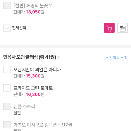
[절판] 허영의 불꽃 2
판매가
13,050
원
전체선택
민음사 모던 클래식 (총 41권)
신간알림 신청
오렌지만이 과일은 아니다
판매가
15,300
원
프라이드 그린 토마토
판매가
16,200
원
심플 스토리
절판
가즈오 이시구로 컬렉션 - 전7권