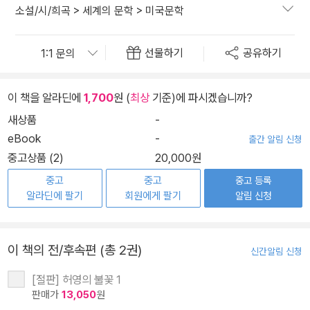
소설/시/희곡
>
세계의 문학
>
미국문학
선물하기
공유하기
이 책을 알라딘에
1,700
원 (
최상
기준)에 파시겠습니까?
새상품
-
eBook
-
출간 알림 신청
중고상품 (2)
20,000원
중고
중고
중고 등록
알라딘에 팔기
회원에게 팔기
알림 신청
이 책의 전/후속편 (총 2권)
신간알림 신청
[절판] 허영의 불꽃 1
판매가
13,050
원