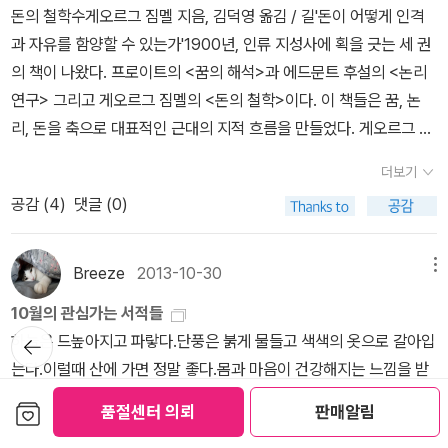
는 능히 그런 것을 보여줄 수 있는 작자이다. 그것을 <카운슬러>는
할 지혜는 그런 정도다. 인간에 대해서, 꿈에 대해서, 심지어 무의식에
돈의 철학수게오르그 짐멜 지음, 김덕영 옮김 / 길'돈이 어떻게 인격
작가, 2014년에는 '지속적인 작업과 한결같은 성취로 미국 문학계에
야 했다. 감히 말한다. 카운슬러는 절망의 기록이다. 아주 길고도 깊
냉혹하게 그려서 보여주기도 하고, 동시에 대사로서 가르쳐 주기도
대해서조차, 이제는 다른 철학자들의 책과 과학책을 통해 배우는 게
과 자유를 함양할 수 있는가'1900년, 인류 지성사에 획을 긋는 세 권
큰 족적을 남긴 작가'에게 수여되는 펜/솔 벨로 상을 수상한 작가 루
은... 요즘 대세 배우의 주연 마이클 패스벤더를 비롯하여 역시나 코
한다. 아니, 죽는 것은 너무 쉽지. 그리고 우리는 그 말에 어쩔 수 없이
더 나은 시대가 왔다. 나는 프로이트가 이렇게 말하는 나를 좋아할지
의 책이 나왔다. 프로이트의 <꿈의 해석>과 에드문트 후설의 <논리
이스 어드리크. <라운드 하우스>는 그의 열네번째 책이자 2012년
멕 매카시의 원작을 바탕으로 했던 영화 '노인을 위한 나라는 없다'에
고개를 끄덕거린다. 나에게 누군가가 <카운슬러>가 어떤 영화입니
도 모른다고 생각한다. 아님 말고. 어차피 나도 그 할배 별로다. 그런
연구> 그리고 게오르그 짐멜의 <돈의 철학>이다. 이 책들은 꿈, 논
전미도서상 수상작이다. 2009년 퓰리처상 최종 후보작이었던 <비
서 후덜덜한 연쇄 살인마 '안톤 쉬거'를 연기한 하비에르 바르뎀하며
까,라고 묻는다면 아마도 나는 <카운슬러>는 '카운슬링'을 시도하는
느낌으로 프로이트에 대해 한 권쯤 읽고 지나가려면, 혹은 프로이트
리, 돈을 축으로 대표적인 근대의 지적 흐름을 만들었다. 게오르그 짐
둘기 재앙>의 자매편 격인 작품이다. <비둘기 재앙>에서 보호구역
뭐, 브래드 피트는 말할 것도 없고 거기다 페넬로페 크루즈와 카멜론
영화입니다,라고 답할 것 같다. 아니, <카운슬러>가 '카운슬링'을 하
에서 파생되는 다른 글들을 읽기 위한 기반이 필요하다면, 이 책 한 권
멜은 막스 베버와 더불어 사회학의 고전적, 이론적 표준을 제시했다
부족판사와 부족민 등록 전문가로 만나 늦은 나이에 결혼식을 올린
디아즈까지. 이런 호화 배역으로 무장한 영화이니만큼 군침을 흘리지
더보기
는 영화라니, 이거 무슨 허무개그인가,라고 생각할지도 모르겠다. 그
갖추는 것, 나쁘지 않다. 177. 길 잃기 안내서리베카 솔닛 지음 /
고 평가받는데, 대표작 <돈의 철학>은 철학과 사회학을 아우르며 돈
안톤 바질 쿠츠와 제럴딘 밀크가 아들을 낳았는데, 그 아들 조가 <라
않을 도리가 없다. 그러니까 이 배역 앞에서의 나는 치즈를 바로 코 앞
공감 (
4
)
댓글 (0)
러나 내가 보기에 어찌되었건 이 영화는 끊임없이 카운슬링을 이어붙
김명남 옮김 / 반비 / 2018 그 문장이 높고 아름다운 것을 온 세상이
에 대한 새로운 인식론과 형이상학을 제시한 고전이자 탁월한 지적
운드 하우스>에서 화자이자 주인공으로 등장한다. '어드리크는 한 인
에 둔 생쥐와 같았던 것이다. 그것을 한 입 배어 물었을 경우, 혀 끝에
이는 영화다(돌고도는 마약이나 누가 범인인가라는 문제는 그저 맥거
다 알고 나도 잘 아는데도, 읽는 데 쓴 날들이 짧지 않다. 아무리 노력
성과다.본문은 두 가지로 구성되는데, 1부에서는 돈이라는 역사적 현
간의 가장 어두운 이야기를 파헤쳐 한 사회 전체의 기반이 되는 진실
와 닿는 치즈의 달콤한 맛을 느낄 사이도 없이, 무정한 덫에 갇혀버리
핀이다). 한 인물은 어떤 상황에 대해 모르거나, 난처한 상황에 빠져
해도 앉은 자리에서 다 소화되지 않는 책은 위대하거나, 쓰레기거나,
상을 통해 이것이 인간의 내적 세계, 그러니까 개인 삶의 감정과 문화
을 두드린다'는 게 뉴욕타임스의 평이다. 아무튼 <선셋 리미티드>나
Breeze
2013-10-30
메뉴
게 될 생쥐. 난 정말 그렇게 느꼈다. 물론 이 말이 이 영화가 엉망이었
있거나, 선택의 순간에 놓여져 있고, 다른 한 인물은 그에 대해 카운슬
위대한데 내가 쓰레기라 내 눈에 쓰레기로 보이거나다. 말할 것도 없
전반에 끼치는 영향을 ‘분석’한다. 2부 ‘종합’에서는 돈과 영혼의 문
<라운드 하우스>나 미국문학의 대표급 작가들의 솜씨를 감상해볼 수
다는 뜻이 아니다. 천만에! 이 영화는 올해 내가 본 그 어떤 영화들 보
10월의 관심가는 서적들
링을 한다. 그래서 심지어는 영화는 중간중간 약간의 흐름 단절을 감
이 1번. 178. 시절과 기분김봉곤 지음 / 창비 / 2020 눈을 못됐게
제, 즉 물질문화와 정신문화의 상호 관계를 살피며 자본주의 화폐경
있는 두 작품이 되지 않을까 싶다... 15. 01. 31.
다도 좋았다. 감히 걸작이라고 불러도 상관없다고 생각한다. 걸작의
뒤로가
하늘은 드높아지고 파랗다.단풍은 붉게 물들고 색색의 옷으로 갈아입
수하면서도, 그런 카운슬링의 시도들을 멈추게 하지 않는다. 영화의
뜨고 읽으려고 단단히 마음을 먹고 덤벼들었지만 그렇게 되지가 않았
제의 토대 위에서 어떻게 문화가 가능한가를 모색한다. 돈이 삶에 끼
기
정의를 무엇으로 내리든 간에 어쨌든 이 영화는 참으로 오래도록 내
는다.이럴때 산에 가면 정말 좋다.몸과 마음이 건강해지는 느낌을 받
주요 인물들인 카운슬러의 사업파트너 라이너(하비에르 바르뎀), 또
다. 전작 『여름, 스피드』를 생각해보면, 나는 그 책에 별 다섯 개를
친 영향을 이해하고, 그럼으로써 돈이 자유와 인격에 대해 갖는 의미
내 곱씹게 만들었으니까 말이다. 걸작이 그런 것 아니던가? 내내 그
는다. 이럴때 역시 책 좋아하는 사람에게 신작들은 두근거리게 한다.
다른 중개인 웨스트레이(브래드 피트) 같은 이들은 물론이거니와 다
보관함담기
때렸고, 이건 문장으로 보나 내용으로 보나 별로 수준 높은 작품이 아
를 찾아가는 방식이다. 돈의 신격화와 악마화라는 극단적 양태를 보
품절센터 의뢰
판매알림
영화가 만든 세계에 빠져서 허우적대며 헤어나지 못하도록 만드는
읽었거나 읽으려고 예정인 작품을 먼저 보면 아래와 같다.
이아몬드를 파는 나이든 보석판매상, 혹은 성당의 신부, 혹은 위험한
니라는 비평에 끝까지 저항했다. 이번 문자대화 인용 논란이 터지기
이는 한국사회에서 돈에 기반한 문화의 가능성을 찾는 일은 과제이자
것. '카운슬러'는 그런 영화다. 이건 늪이다. 빠져나갈 수 없는 배들의