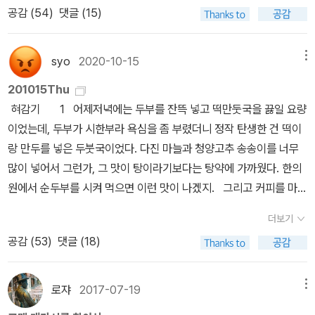
지다. 241페이지에 불과하지만 쉽게 읽히지 않고 쉽게 받아들여 지
공감 (
54
)
댓글 (15)
것. 더 많은 풍요, 높은 고층건물을 추구하기 위해 우리가 외면하게 되
가 어떻게든 그 강을 넘어 너에게 갈 것이다. 그러나 우리 사이에 놓인
지도 않는다. 이 끔찍한 캐릭터를 어떻게 설명해야 할까. 테네시주 서
는 것들은 부족한 매립지와 탄소가스,미세플라스틱, 초미세먼지, 질
것이 달음질 한 번에 건너뛸 수 있는 좁은 개울일지라도 그 속에 딱 한
비어빌이란 곳의 부랑자? 밸러드는 징역을 살고 나온 뒤 27의 나이
병으로 되돌아 오고 있다. 웨스트레이: 스너프 필름 본 적 있나?변호
방울의 눈물이 보태어져 있다면 나는 아무래도 그 물을 넘어 너에게
syo
2020-10-15
메뉴
에 지내던 곳에서도 쫒겨났다. 마치 세상에 버려진 밸러드처럼 낡아
사: 아뇨. 본 적 있어요?웨스트레이: 아니, 볼 생각은 있나?변호사: 전
로 갈 수가 없겠다. 5 다치고 있다. 6 인간의 인식이나 사는
뼈대만 남은 오두막에서 겨우 몸을 뉘었지만 그마저도 불이 나버려
201015Thu
혀요.웨스트레이: 스너프 필름의 소비자는 그 생산에 필수적 존재
방식, 미감을 타격하여 흔들어놓지 않는 철학은 철학이 아니라고 생
재만 남고 사라진다. 이제 산으로 올라가 축축한 동굴을 거처로 삼은
혀감기 1 어제저녁에는 두부를 잔뜩 넣고 떡만둣국을 끓일 요량
인 법이지. 그걸 본다는 건 곧 살인에 연루된다는 뜻이야. - P99마침
각하던 시절이 있었다. 이젠 아무래도 상관없는 듯하다. 7 가끔
그는 경계밖으로 쫒겨난 짐승과 같이 하루하루를 살아간다.어
이었는데, 두부가 시한부라 욕심을 좀 부렸더니 정작 탄생한 건 떡이
최근에 넷***에서 멕시코 마약 카르텔에 관한 다큐를 봤다. 미국의
당신이 나를 훔쳐간다. 8 모니터 앞에 앉으면, 대본을 잃어버린
느 날 저녁 불 옆의 요에 누워 있던 밸러드는 작은 굴의 어둠으로부
랑 만두를 넣은 두붓국이었다. 다진 마늘과 청양고추 송송이를 너무
거리에서 마약에 취해 쓰러진 사람들, 마약에 손을 댄 뒤 빠져 나올 수
채 일주일을 보낸 뒤 무대 위에 올라선 배우가 된 기분이다. 9 말
터 박쥐들이 나와 하데스에서솟아오르는 영혼들처럼 재와 연기 속에
많이 넣어서 그런가, 그 맛이 탕이라기보다는 탕약에 가까웠다. 한의
없어 마약 딜러로 근근히 살아가며 스스로 계속 주사를 하는 비쩍마
의 거처를 수소문한다. --- 읽은 --- 179. 작가의 뜰 전상국 지
서 날개를 거칠게 퍼덕이며 머리 위의 구멍을 통해 올라가는 것을 보
원에서 순두부를 시켜 먹으면 이런 맛이 나겠지. 그리고 커피를 마셨
른 사람들. 그리고 멕시코에서 어떤 경로로 마약이 제조되고 유통되
음 / 샘터사 / 2020 딱히 할 말이 없다. 180. 죽기 전에 알아야
았다. 박쥐들이 사라진 곳에는 차가운 별무리가 연기 구멍을 가로질
는데 기이하게도 홍삼 맛이 났다. 사장님, 저희 카페인 주문했는데 사
는지 업자들의 비공식적인 협조를 얻어 인터뷰가 이어지고 비밀스러
할 5가지 물리법칙야마구치 에이이치 지음 / 정윤아 옮김 / 김찬현 감
더보기
러 제멋대로 뻗어 있었고 그는 그것을 살피며 저것들은, 또 자신은 무
포닌이 나왔어요……. 오전에 도서관을 다녀왔다. 입맛이 저토록 이
운 이동경로를 추적해 보여준다. 수년간 중간책을 맡아 마약을 운반
수 / 반니 / 2015 ‘죽기 전에 알아야 한다’라는 말은 무슨 뜻일까. 죽
공감 (
53
)
댓글 (18)
엇으로 만들어졌을까 생각했다.- P173그에 관해 떠도는 소문들이 이
상한 것을 아직 몸살이 다 떨어지지 않았다는 증거로 볼 수도 있었는
하고 있다는 한 청년은 말한다. '내가 아니어도 누군가 이 일을 계속
고 나면 알 수 없으니 그 전에 미리 좀 알아두라는 의미일까? 그건 동
사람 입에서 저사람 입으로 한 번씩 페이지를 장식한다. 누군가의 입
데, 오만방자했지. 다녀왔더니 어쩐지 또 머리가 무겁……. 으아아아
할 거니까. 이용자가 있는 한 이 사업은 망할 리 없으니까. 위험한 만
해 바다는 한반도 동쪽에 있다는 이야기잖아. 아니면, 죽고 나면 유용
에 끔찍한 이야기로 오르내리는 인간. 그가 바로 밸러드다. 이 대목에
빌어먹을 영원회귀. 2 피차간에 없는 게 나은 사이긴 했어도, 그
큼 거액을 벌 수 있으니까 .'라고. '카운슬러'에서도 맥시코 이곳저곳을
로쟈
2017-07-19
메뉴
하게 쓰일 테니까 미리미리 좀 알아놓으라는 말일까? 제목에 쫄 필요
서는 언뜻 조셉 콘래드가 떠오른다. 어두운 밤, 목소리를 낯춰 전달하
래도 명색이 새아버지라는 인간이 죽으면서 땡전 한 푼 안 물려줄 줄
이동하는 정화조 차량이 계속 등장한다. 그 안에는 결코 분뇨만 있는
는 없다. 오늘 당장 안 읽고, 죽기 전까지만 이 책을 읽으면 될 것 같