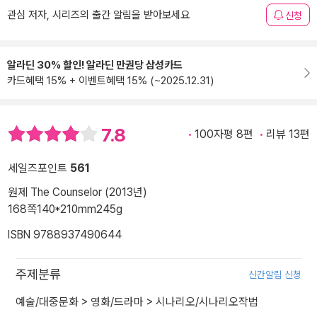
관심 저자, 시리즈의 출간 알림을 받아보세요
신청
알라딘 30% 할인! 알라딘 만권당 삼성카드
카드혜택 15% + 이벤트혜택 15% (~2025.12.31)
7.8
100자평 8편
리뷰 13편
세일즈포인트
561
원제 The Counselor (2013년)
168쪽
140*210mm
245g
ISBN 9788937490644
주제분류
신간알림 신청
예술/대중문화
>
영화/드라마
>
시나리오/시나리오작법