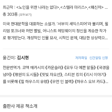
최근작 :
<노인을 위한 나라는 없다>
,
<스텔라 마리스>
,
<패신저>
…
총 303종
(모두보기)
미국 현대문학을 대표하는 소설가. ‘서부의 셰익스피어’라 불리며, 윌
리엄 포크너와 허먼 멜빌, 어니스트 헤밍웨이의 정신을 계승한 작가
로 평가받는다. 개성적인 인물 묘사, 시적인 문체, 대담한 상상력으로
유명하다. 문학평론가 해럴드 블룸은 코맥 매카시를 필립 로스, 토머
스 핀천, 돈 드릴로와 함께 미국 현대문학의 4대 작가로 꼽았다. 196
옮긴이:
김시현
저자파일
신간알림 신청
5년 첫 소설 『과수원지기』로 문단에 데뷔한 이래 『바깥의 어둠』 『서
트리』 등의 작품을 꾸준히 발표하며 작가로서의 입지를 다져갔다. 본
전문번역가. 코맥 매카시의 《카운슬러》 《모두 다 예쁜 말들》 《국경을
격적으로 문학적 명성을 안겨준 작품은 1985년 발표한 『핏빛 자오
넘어》 《평원의 도시들》 《핏빛 자오선》, 스티븐 킹의 《리시 이야기》
선』이다. 이 작품은 <타임>지에서 뽑은 ‘100대 영문소설’로도 선정
를 비롯해 《힐 하우스의 유령》 《우먼 인 블랙》 《하우스 오브 카드》
되었다. 서부를 모태로 한 국경 삼부작 『모두 다 예쁜 말들』 『국경을
등을 우리말로 옮겼다.
넘어』 『평원의 도시들』을 발표하며 서부 장르소설을 고급문학으로
끌어올렸다는 평가를 받았다. 서부를 배경으로 한 또다른 대표작 『노
출판사 제공 책소개
인을 위한 나라는 없다』를 코언 형제가 동명의 영화로 제작하며 아카