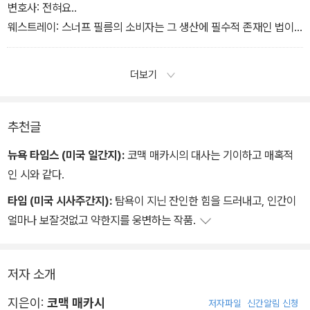
신부:아뇨. 무슨 말을 하고 싶은 겁니까?
변호사: 전혀요..
웨스트레이: 스너프 필름의 소비자는 그 생산에 필수적 존재인 법이
지. 그걸 본다는 건 곧 살인에 연루된다는 뜻이야.
더보기
추천글
뉴욕 타임스 (미국 일간지):
코맥 매카시의 대사는 기이하고 매혹적
인 시와 같다.
타임 (미국 시사주간지):
탐욕이 지닌 잔인한 힘을 드러내고, 인간이
얼마나 보잘것없고 약한지를 웅변하는 작품.
저자 소개
지은이:
코맥 매카시
저자파일
신간알림 신청