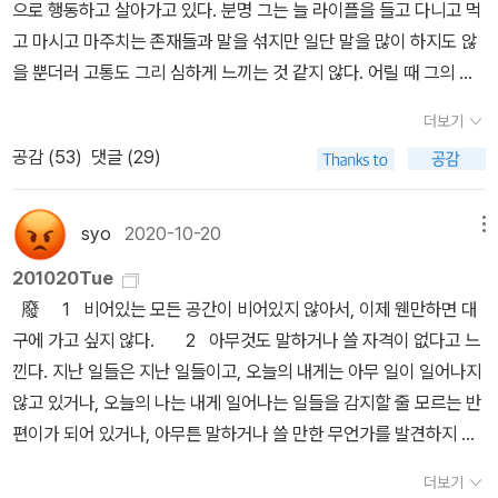
으로 행동하고 살아가고 있다. 분명 그는 늘 라이플을 들고 다니고 먹
롱하듯 신부를 찾아가 고해실에서 이런 이야기를 주고 받는다. 고해
고 마시고 마주치는 존재들과 말을 섞지만 일단 말을 많이 하지도 않
실신부: 어디 출신이시지요?말키나: 부에노스아이레스. 신부님은요?
을 뿐더러 고통도 그리 심하게 느끼는 것 같지 않다. 어릴 때 그의 엄
신부: 네?말키나:어디 출신이신가요?신부:애리조나 주 피닉스입니
마는 일찍이 도망가고 아빠는 목을 매달아 죽었는데 벨러드는 그 끔
다.말키나:피닉스가 어디 있는지 알아요. 여자와 데이트해 본적 있어
더보기
찍한 결과물을 어린 나이에 눈에 담아야 했다. 그 대목에서 이미 이 소
요?신부:아뇨. 당연히 없죠.말키나:남자와는요?신부:아뇨. 무슨 말
공감 (
53
)
댓글 (29)
설이 어떤 식으로 펼쳐질지 예상 가능하다고 생각했다. 이건 그야말
을 하고 싶은 겁니까? - P74하지만 스릴러가 늘 그렇듯 일이 꼬이
로 프로파일의 도입부가 아닌가! 하지만 밸러드는 독자를 비웃듯 예
게 되고 변호사는 난감하고 위험한 상황에 처한다. 그제서야 웨스트
상도 경계도 훌쩍 뛰어넘는다. 들에서 빛 하나가 타닥타닥하며 떠오
syo
2020-10-20
메뉴
레이(브로커)를 통해 좀 더 알게 된 투자자들의 정체는 끔찍한 공포
르더니 파란 꼬리가 달린 로켓이 큰개자리를 향해 미끄러지듯 날아갔
그 자체다. 결국 사랑과 탐욕에 빠지면서도 그 내막을 알고 싶어 하지
201020Tue
다. 로켓은 하늘을 향해 젖혀진 그들의 얼굴 위 높은 곳에서 터졌
않던 이들은 그 이상의 대가를 치르게 된다. 코맥 매카시는 이러한 무
廢 1 비어있는 모든 공간이 비어있지 않아서, 이제 웬만하면 대
고, 불이 붙은 글리세린 비말들이 밤을 가로질러 확 퍼지다가 느슨하
지에 대해 여러차례 간접적으로 메시지를 날린다. 테르티움 논다투르
구에 가고 싶지 않다. 2 아무것도 말하거나 쓸 자격이 없다고 느
게 풀리는 뜨거운 빛 띠들이 되어 하늘을 따라 자취를 남기면서 내려
(라틴어로 '제3의 존재는 없다'라는 의미). 우리는 우리가 소비하는
낀다. 지난 일들은 지난 일들이고, 오늘의 내게는 아무 일이 일어나지
오다 곧 타버리고 무無로 돌아갔다. - P82'노인을 위한 나라는 없
것들로 부터 멀리 떨어져 있다. 고기를 먹기 위해 직접 도축할 필요가
않고 있거나, 오늘의 나는 내게 일어나는 일들을 감지할 줄 모르는 반
다'와 '더 로드'를 영화로 봤었는데 그 두 작품 모두 코맥 매카시의 원
없고 플라스틱을 사용하기 위해 직접 제작할 필요가 없다. 그만큼 자
편이가 되어 있거나, 아무튼 말하거나 쓸 만한 무언가를 발견하지 못
작을 영화로 만든 것이다. 뭔가 묘하게 독특하고 기분 나빠지는 분위
본주의는 생산과정에서 멀어지는 소비자를 죄책감으로 부터 자유롭
하고 그저 부유하는 오늘이 이어지고 있다. 3 닫히고 있다.
기. 그럼에도 끝까지 집중했던 작품들이었는데 '신의 아이'도 마찬가
더보기
게 만들어 준다. 편리하고 간편한 것. 더 저렴하고 또는 더 고급스러운
4 너와 나 사이에 폭이 만 리가 되는 강이 놓여 있더라도 나는 언젠