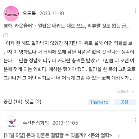
을 세계를 본다. 예를 들어 그들은 <로드>에서는 모든 것이 끝장나버
76. 프로이트 패러다임맹정현 지음 / 위고 / 2015 syo는 프로이트
하면 '코맥 매카시의 세계'가 된다. 언젠가 이 작품들에 대해서도 차례
린 이후의 세계 어느틈에 놓여져 있고, <노인을 위한 나라는 없다>에
를, 귀여운 멍뭉이를 대하는 마음으로 읽는다. 오구오구 그래쩌여~?
오드득
2013-11-18
메뉴
로 정독하고 강의해보고 싶은 욕심을 갖고 있는데, 올해 어렵다면 내
서는 안보는 것이 더 좋았을 단발머리 사신 안톤 쉬거를 본다. 그것은
성욕이 있어쩌여~? 남근선망 때문이에여~? 여긴 이미 21세기고, 세
년에는 실현시키고 싶다. 매카시와 함께 미국 여성작가 루이스 어드
영화 '카운슬러' - 일단은 내키는 대로 쓰는, 리뷰랄 것도 없는 글...
영화 <카운슬러>에서도 마찬가지인데, 카운슬러(마이클 패스벤더)
상과 사람을 설명할 수 있는 간지 나고 좋은 이론들은 잔뜩 있고, 나는
리크를 같이 꼽은 건 물론 <라운드 하우스>(문학동네, 2015)가 번역
가 보게 되는 세계는 그가 꿈에서라도 생각해보지 않은 세계, 끔찍한
책을 몇 권 띡 읽고 말 인간이 아니고, 뭐 그러다 보니 프로이트는 치
돼 나왔기 때문인데, 전미도서상 수상작가라는 점에서도 같이 언급될
이제 한 해도 얼마남지 않았긴 하지만 이 뒤로 올해 어떤 영화를 보
평행우주다(이 영화 카운슬러는 이 두 가지를 평행하게 놓고 초반의
킨에 발라먹는 양념에 들어갈 70가지 갖은 식재료 가운데 한 가지-
만하다. 매카시의 <모두 다 예쁜 말들>이 1992년 전미도서상 수상
던지 이 영화보다 더 뇌리에 오래 남을 작품은 없을 것 같다는 생각이
이야기를 전개시킨다. 전혀 섞일 수 없는 두 세계가 교차되며 영화가
그런 포지션이다. 그래서 뭐라고 말해도 오구오구하게 되는 것이다.
작이고 <라운드 하우스>가 2012년 수상작이다. 매카시가 33년생이
든다. 그만큼 정말로 너무나 커다란 충격을 받았고 그만큼 더 오랜 여
전개된다. 이 무시무시한 대비. 예를 들어 영화의 중반부 총에 맞은 마
syo는 ‘내 이론’도 ‘내’ 이론도 만들 생각이 없다. 세상의 다양한 이론
고 어드리크가 54년생이므로 둘 사이의 연배도 얼추 20년 차이다. <
운에 젖게 되는 영화다. 예상은 했어야 했다. 절망을 한 폭의 그림으로
약운반원이 트럭을 몰고 겨우 도착한 낡은 주유소. 마치 F1의 피트 스
들이 내 안에 들어와 두서없이 섞여 그때그때 상황에 맞게 색을 바꿔
비둘기 재앙>(문학동네, 2010)으로 처음 소개된 어드리크의 작품은
그린다면 그 어떤 작가보다 더 어둡게 그릴 수 있는 코맥 매카시가 원
톱처럼 이루어지는 일사불란한 움직임. 어린아이가 포함된 그들은 도
나가는 쪽이 훨씬 좋다. 어차피 내 생각이라는 건 내 의식 안에 의식적
<사랑의 묘약>(문학동네, 2013), <그림자 밟기>(비채, 2014)까지
작자고 이 영화의 감독이 얼마 전에 친동생인 토니 스콧을 그의 자살
대체 이 일에 얼마나 익숙해져 있는 것인가). 그들은 그들의 실수이
으로, 무의식 안에 무의식적으로 쌓은 다른 생각들의 할매국밥이다.
더보기
네 편이 번역된 상황인데, 미국에서는 소위 '아메리카 원주민 문학'의
로 잃어버린 리들리 스콧이었음을 알았다면 말이다. 이렇게 너무도
든, 혹은 다른 누구의 잘못이든, 혹은 어쩔 수 없는 운명이든 간에, 자
모두가 원조이고 누구도 원조가 아닌. 이건 프로이트의 생각과 그리
공감 (
14
)
댓글 (2)
가장 중요한 작가로 평가받고 있으며 연구서도 여럿 나와 있다. 첫 장
절망적이고 어두운 영화라는 걸 짐작은 해야했다. 나는 어쩌면 예고
신도 모르는 사이에 그 시간과 공간, 놓이지 말아야 할 곳에 놓인다.
멀지 않다. 프로이트의 가장 큰 업적은 ‘무의식의 발견’이고 그 업적의
편소설 <사랑의 묘약>으로 전미도서비평가협회상을 수상하고, 영문
편에 속았나 보다. 시치미 뚝 떼고 너무나도 스릴러다운 모습만을 보
아마도 그것은 이렇게 말할 수도 있을 것이다. 어쩌면 죽는 것이 더 나
가장 큰 효과는 ‘주체성의 파괴’다. 내가 나라고 너무 철저히 믿지 않
학자 토마스 C. 포스터 선정 '미국을 만든 25권'과 아마존 선정 '죽기
여주고 있었으니까. 그렇게 꽤나 빼어난 재미의 스릴러일 것이라는
주간편집회의
2013-11-05
메뉴
았을 시간과 공간. 물론 이렇게 말하는 것은 즉각적인 의문을 불러 일
는 것이 좋다. 나밖에 모르는 내가 있겠지만, 다름 아닌 나라서 결코
전에 꼭 읽어야 할 도서 100선'에 꼽히며 평단과 동료 작가와 언론으
내 예상은 보기 좋게 깨어지고 나는 마지막 장면의 절망과 참혹함 앞
으킨다. 죽는 것이 더 나은 시간과 공간이 있을까. 그러나 코맥 맥카시
알 수 없는 나도 있는 법. 우리 같은 범인들이 프로이트를 통해 얻어야
[11월 5일] 돈과 영혼은 결합할 수 있을까? <돈의 철학>
로부터 '아메리카 원주민 문학의 르네상스'를 이끌었다는 찬사를 받은
에서 마치 소태를 곱씹듯 짜디 짠 소금의 심장이 되어 집으로 돌아와