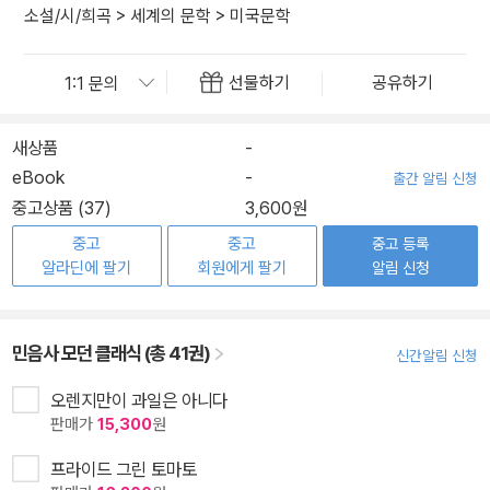
소설/시/희곡
>
세계의 문학
>
미국문학
공유하기
선물하기
새상품
-
eBook
-
출간 알림 신청
중고상품 (37)
3,600원
중고
중고
중고 등록
알라딘에 팔기
회원에게 팔기
알림 신청
민음사 모던 클래식 (총 41권)
신간알림 신청
오렌지만이 과일은 아니다
판매가
15,300
원
프라이드 그린 토마토