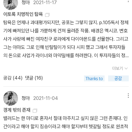
청아
2021-11-17
집요하게 마지막까지 기회를 노린다. 그런고로, 악이 지척에서 아무
리 달콤하게 유혹하더라도, 그 유혹에 넘어가지 말지어다. 끝없이 좌
이토록 치명적인 탐욕
절하며 무력하게 신을 찾고 싶은 게 아니라면.
탐욕은 언제나 과대평가되지만, 공포는 그렇지 않지. p.105독서 정체
기에 빠져있던 나를 가뿐하게 건져 올려준 작품. 배경은 멕시코. 변호
사가 사랑에 빠진 여자친구 로라에게 다이아몬드를 선물한다. 그리고
그는 아마도 그로 인해 빈털털이가 되다 시피 했고 그래서 투자자들
의 돈으로 사업가 라이너와 마약밀매를 하려한다. 이 투자자들의 정
체는 베일에 싸여 있지만 변호사 주변의 사람들은 계속해서 경고한
더보기
다. 그리고 그는 탐욕으로 인해 그들의 경고를 귀담아 듣지 않는다. 그
공감 (
44
)
댓글 (16)
의 연인 로라도 마찬가지로 무지를 택한다. 이 소설에서 핵심적인 인
물인 말키나(라이너의 여자친구)가 로라에게 선물 받은 다이아몬드
반지의 가치를 아느냐고 묻자 로라는 알고 싶지 않다고 말한다. 그녀
청아
2021-11-04
메뉴
는 연인의 사업에 관여하고 싶어하지않는, 신앙을 가진 '순수'한 이미
경계 밖의 존재
지로 그려지고 말키나는 상대적으로 다이아몬드의 가치를 알고 있음
밸러드는 한 마디로 혼자서 절대 마주치고 싶지 않은 그런 존재다. 인
은 물론이고 자기 연인인 라이너를 도청하여 사업내막까지 속속들이
간이라고 해야 할지 짐승이라고 해야 할지부터 헷갈릴 정도로 원초적
파악하고 있다. '타락한'이미지로 그려지는 그녀는 로라의 신앙을 조