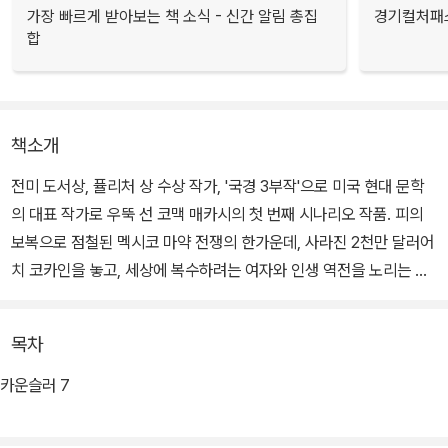
가장 빠르게 받아보는 책 소식 - 신간 알림 총집
경기컬처패스
합
책소개
전미 도서상, 퓰리처 상 수상 작가, '국경 3부작'으로 미국 현대 문학
의 대표 작가로 우뚝 선 코맥 매카시의 첫 번째 시나리오 작품. 피의
보복으로 점철된 멕시코 마약 전쟁의 한가운데, 사라진 2천만 달러어
치 코카인을 놓고, 세상에 복수하려는 여자와 인생 역전을 노리는 남
자가 운명을 건 한판 도박에 뛰어든다.
목차
'변호사'는 연인 로라에게 프러포즈하고 죽을 때까지 함께하기로 약속
한다. 그는 라이너와 말키나 커플과 손을 잡고 마약 밀매에 가담하고,
카운슬러 7
여기에 마약 중개인 웨스트레이가 끼어든다. 어둠의 세계에서 활개
치는 이 셋 중에서도 특히 말키나는 냉정하고 기괴한 여자다.