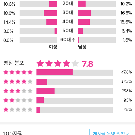
20대
10.2%
10.6%
이 만들어 낸 괴물 같은 세상 멕시코 후아레스. 미국 텍사스 주 서부
30대
16.8%
18.0%
끝에 위치한 엘패소와 강을 사이에 두고 마주한 국경 도시이다. 마약
40대
밀매 조직이 기승을 부리면서 1993년부터 여성 대상 강간, 살인 사건
15.6%
14.4%
이 수백 건 발생하여 악명을 떨친 곳이다. 또한 2007년부터 멕시코
50대
6.4%
3.6%
마약 밀매 조직들 간의 세력 다툼, 마약 밀매 조직과 멕시코 정부 간의
60대
1.6%
0.6%
여성
남성
대립으로 마약 전쟁의 주무대가 되면서 보복 살인 또한 급증하여 세
계에서 가장 많은 살인 사건이 발생하는 도시로 알려진 곳이다. 매카
7.8
평점 분포
시는 작품 속에서 이 지역을 언급하면서, 세상이란 자기 자신이 만드
는 곳이며, 인간의 탐욕이 만들어 낸 그 세상 한쪽에서 얼마나 잔인한
47.6%
사건들이 벌어지고 있는지를 정면으로 다루고 있다. 끝없는 탐욕을
14.3%
지닌 인간, 그러나 그것이 가져온 결과 앞에서 한없이 작아지며 공포
23.8%
에 떠는 인간, 이것이 『카운슬러』가 그리고 있는 세상이다. 주인공 ‘변
9.5%
호사’는 연인 로라에게 프러포즈하고 둘은 죽을 때까지 함께하기로
4.8%
약속한다. 평범한 변호사였던 그는 그동안 거부해 왔던 유혹의 손길
을 마주 잡고, 라이너와 말키나 커플과 함께 마약 밀매에 가담하기로
한다. 로라와 함께할 앞으로의 인생을 좀 더 화려하게 만들려는 욕망
100자평
게시물 운영 원칙