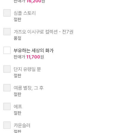
판매가
16,200
원
심플 스토리
절판
가즈오 이시구로 컬렉션 - 전7권
품절
부유하는 세상의 화가
판매가
11,700
원
단지 유령일 뿐
절판
여름 별장, 그 후
절판
에프
절판
카운슬러
절판