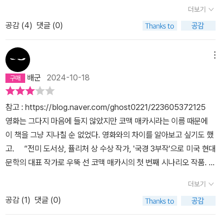
작품이 작가의 첫 번째 시나리오라고 한다. 2013년 리들리 스콧 감
를 얻기 전까지는 자신의 상처가 얼마나 깊은지 알 수 없어요. 하지만
더보기
행위는 시청각을 제외한 평면 위의 문자들, 인쇄물을 읽는 거라 생각
독, 브래드 피트, 카메론 디아즈가 출연하는 영화로 상영되었다고 한
기회가 열리는 순간, 자신이 무엇을 할 수 있는지 알게 돼요. (p.161)
한다. 만일 당신이 이런 생각에 동의한다면 절대 <카운슬러>를 읽지
공감 (
4
)
댓글 (0)
다. 시나리오를 읽기는 처음이다. 그래서인지 아니면 상상력이 부족
7. 당연히, 말키나 역을 '페넬로페 크루즈'가 맡았겠구나, 생각했는데,
마시라. <카운슬러>는 독자로 하여금 생각할 수 있는 여지를 제공하
해서인지 몰입하기 어려웠다. 주인공 카운슬러(여기서는 변호사로
웬걸, '카메론 디아즈'가 말키나 였다. 아..영화 스틸사진 보고도 잘 매
지 않는다. 이런 시나리오가 그럼 개판인가 하면, 그렇지는 않다. 이런
번역됨), 로라와의 행복한 결혼을 꿈꾸며 라이너와 말키나 커플, 웨스
메뉴
치가 안돼...'치명적인 매력', '독 같은 마력' 이런건, 뭔가 페넬로페 크
종류는 영화로 만든 다음 정신없이 스토리를 따라가는 은막의 화려한
트레이와 함께 마약 밀매의 동업자로 참여한다. 그런데 알 수 없는 누
루즈한테 더 잘 어울리지 않나.8. 카섹스 신..이 궁금하다. 카에서 하
배군
2024-10-18
빛을 보는 편이 훨씬 좋을 거 같다. 나 같은 일반인, 거기다가 동양인
군가의 배신으로 마약이 빼돌려지고 변호사 일당은 멕시코 마약 카르
는 섹스가 아니라, 카와 하는 섹스. 이 장면도 나는 페넬로페 크루즈로
들은 생각하기 힘든 마약 제조 판매상들의 잔혹하기 비할 데 없는 무
텔의 표적이 된다. 라이너와 웨스트레이는 잔인한 방법으로 암살 당
상상했는데.. 어쨌든 그래서,9. 영화를 보러 가야겠다.10. 끝
참고 : https://blog.naver.com/ghost0221/223605372125
협지 드라마를 어떻게 동감하면서 읽을 수 있겠나. 킬링 타임 목적으
한다. 로라도 납치 당한다. 도망자 신세가 된 변호사는 어느날 DVD
영화는 그다지 마음에 들지 않았지만 코맥 매카시라는 이름 때문에
로 영화관에 가서 팝콘 집어 먹으며 두 시간 동안 멍하니 즐기다가 나
를 받으며 괴로워한다. 아마도 섹스를 하다 목이 잘리는 소녀의 스너
이 책을 그냥 지나칠 순 없었다. 영화와의 차이를 알아보고 싶기도 했
오는 것이 장땡이지. 멕시코 후아레스라는 절대 무법 지대에서 분뇨
프 필름의 얘기에 로라를 관련 지었을 것이다. 목이 잘린 로라의 시체
고. “전미 도서상, 퓰리처 상 수상 작가, '국경 3부작'으로 미국 현대
차 윗부분을 절단해 마약을 가득 들은 드럼통 세 개와, 바야흐로 제대
는 어느 쓰레기 장에 매립된다. 이 모든 사건의 배후에는 말키나가
문학의 대표 작가로 우뚝 선 코맥 매카시의 첫 번째 시나리오 작품. 피
로 숙성되기 시작한 사람의 시체를 담은 드럼통 하나를 실은 다음 그
있었다. 그녀는 돈을 챙겨 국외 탈출을 모색한다. 섹스, 마약, 살인,
의 보복으로 점철된 멕시코 마약 전쟁의 한가운데, 사라진 2천만 달
위에 다시 분뇨통을 용접한 차량을 타고 무려 2천만 달러어치 코카인
음모와 배신, 관객들의 흥미를 끌만한 요소들을 모두 갖춘 듯 하다. 시
더보기
러어치 코카인을 놓고, 세상에 복수하려는 여자와 인생 역전을 노리
이 미국 땅으로 들어온다. 시신을 담은 드럼통은 무슨 역할을 할까. 궁
나리오를 읽기보다 완성된 영화를 보는 것이 더 재미있었을 것 같다.
공감 (
1
)
댓글 (0)
는 남자가 운명을 건 한판 도박에 뛰어든다.” “코맥 매카시의 첫 번
금하시지? 그건 마약 조제, 공급상들의 유머란다. 이런 위험한 일을
째 시나리오 작품”이라는 점이 눈길을 끌지만 그게 그렇게 중요하게
할 때는 유머가 반드시 필요하다는 아무렇지도 않은 그들의 ‘유머’. 돈