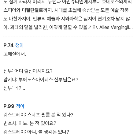
도 함께 사라져 버리지. 뉴턴과 아인슈타인에서부터 호메로스와셰익
스피어와 미켈란젤로까지. 시대를 초월해 숭상받는 모든 예술 작품
도 마찬가지야. 인류의 예술과 시와과학은 심지어 연기조차 남지 않
아. 괴테의 말을 빌리면, 이렇게 말할 수 있을 거야. Alles Verginglic
h ist nurein Gleichnis, 소멸되는 모든 것은 똑같은 법이다. 확실
히 플라톤적이지. 무엇이 똑같다는 걸까? 과연 그게진실일까?
P.74
청아
고해실에서.
신부: 어디 출신이시지요?
말키나: 부에노스아이레스.신부님은요?
신부: 네?
말키나:어디 출신이신가요?
신부:애리조나 주 피닉스입니다.
P.99
청아
말키나:피닉스가 어디 있는지 알아요. 여자와 데이트해 본적 있어요?
웨스트레이: 스너프 필름 본 적 있나?
신부:아뇨. 당연히 없죠.
변호사: 아뇨. 본 적 있어요?
말키나:남자와는요?
웨스트레이: 아니, 볼 생각은 있나?