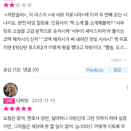
<카운슬러>, 뒤 라스의 <내 사랑 히로시마>에 이어 두 번째 읽는 시
나리오. 완전 타임 킬링용. 민음사의 ‘책 소개’를 소개해볼까? “서부
장르 소설을 고급 문학으로 승격시켜 ‘서부의 셰익스피어’라 불리는
코맥 매카시의 신작” “코맥 매카시가 써 내려간 핏빛 서사시” 책 뒤표
지엔 《워싱턴 포스트》가 이렇게 평을 했다고 자랑이다. “멜빌, 도스
토옙스키, 포크너 등 그가 존경하는 작가들처럼, 매카시는 그 어느 책
더보기
보다 위대하고 깊이 있으며 창조적인 작품들을 써냈다.” <카운슬러>
공감 (
12
)
댓글 (0)
를 읽고 작가를 ‘서부의 셰익스피어’라고 부르는 것들은 도대체 어떤
종자들일까? 워싱턴 포스트 문화부 문학담당자는 어떤 새끼라서, 매
카시한테 얼마나 뇌물을 받았으면 이 책이 멜빌, 도스토옙스키, 포크
메뉴
너의 책들보다 (“그 어느 책보다”라고 했으니까) 위대하다고 주장하
다락방
2013-11-13
는 걸까? 이것들이 다 미치지 않았는데도 불구하고 이렇게 얘기하는
건 이유가 있어서다. 민음사 광고 담당 팀장과 워싱턴 포스트 문학평
요점은 말야, 변호사 양반, 설마하니 사람인데 그런 짓까지 하랴 싶겠
론 담당자라고 하는 인간들은 한 권의 셰익스피어도, 한 권의 멜빌이
지만, 그자들은 세상에 못 할 일이 없어. (p.100)1. 어떻게 이토록 무
나 도스토옙스키나 포크너도 읽어보지 않았을 것이다. 이거 정신 나