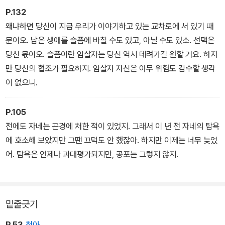
이지. 당신이 죽으면 그 세상도 사라지고 두 번 다시 나타나지 않소.
P.132
왜냐하면 당신이 지금 우리가 이야기하고 있는 교차로에 서 있기 때
문이오. 남은 생애를 슬픔에 바칠 수도 있고, 아닐 수도 있소. 선택은
당신 몫이오. 슬픔이란 암살자는 당신 역시 데려가길 원할 거요. 하지
만 당신의 협조가 필요하지. 암살자 자신은 아무 위험도 감수할 생각
이 없으니.
P.105
전에도 자네는 곤경에 처한 적이 있었지. 그래서 이 년 전 자네의 탐욕
에 호소해 보았지만 그땐 끄덕도 안 했잖아. 하지만 이제는 너무 늦었
어. 탐욕은 언제나 과대평가되지만, 공포는 그렇지 않지.
밑줄긋기
P.53
청아