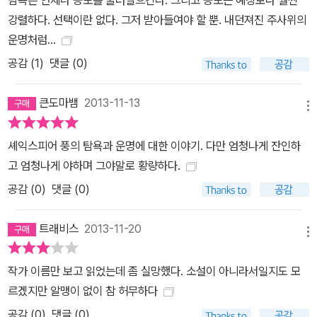
탐욕은 언제나 공포를 불러일으킨다. 그리고 공포는 예상보다 훨씬
스티나 바르셀로나」로 제81회 아카데미 여우조연상을 수상한 페넬로
강렬하다. 선택이란 없다. 그저 받아들여야 할 뿐. 내던져진 주사위의
페 크루즈가 출연한다. 퓰리처 상 수상 작가인 코맥 매카시 각본과 감
운명처럼...
독, 배우들이 만들어 낸 영화에 대해서도 좋은 반응이 기대된다.
공감 (
1
)
댓글 (0)
큰도마뱀
2013-11-13
메뉴
셰익스피어 풍의 탐욕과 운명에 대한 이야기. 다만 엄청나게 잔인하
고 엄청나게 야하며 그야말로 황량하다.
공감 (
0
)
댓글 (0)
트래비스
2013-11-20
메뉴
작가 이름만 보고 읽었는데 좀 실망했다. 소설이 아니라서일지도 모
르겠지만 알맹이 없이 참 허무하다
공감 (
0
)
댓글 (0)