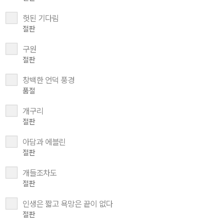
헛된 기다림
절판
구원
절판
창백한 언덕 풍경
품절
개구리
절판
아담과 에블린
절판
개들조차도
절판
인생은 짧고 욕망은 끝이 없다
절판