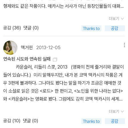
데 <국경을 넘어>가 현재 품절된 상태다. 바람직한 건 <평원의 도시
거야. 어머니 제가 우주의 법칙을 발견했습니다. 나는 속으로 이게 또
음 탓에모든 현실에 눈을 감아 버렸죠. 그리고 그 결과 우리의운명
형제와도 같은 작품이다. 매카시는 서사가 아닌 등장인물들의 대화가
데 또 그런 말들이 하늘이 낸 글 솜씨와 결합하면, 간단명료한 서사를
들>까지 '모던 클래식' 시리즈로 다시 나오는 것. 그래야 좀 구색이 맞
쌀밥 먹고 보리방구 뀌는 소리 하네 하고 있었거든. 근데 애가 또 그러
이 정해졌고요. 아마도 당신은 찬성하지 않겠죠. 글쎄요. 하지만 비겁
이야기의 중심축이 되는 두 작품 <로드>와 <선셋 리미티드>를 통해
값싼 미끼로 던져놓고 세상 모든 말을 다 낚아 올리려는 욕심처럼 보
겠다. 그렇게 새로 나오지 않는다면, 아마 강의에서는 <핏빛 자오선>
더보기
네, 어머니, 제가 만유인력의 법칙을 발견했습니다. 그러니 어디 내가
한 인간보다 더 잔인한 것은 없어요. 그리고 다가올 대학살은 우리 상
소설 구성에 있어서 큰 실험을 감행한 동시에 인간의 운명이라는 원
였다가, 모든 말을 하는 것처럼 굴면서 사실은 아무 말도 하지 않으려
과 <모두 다 이쁜 말들> 두 편만 다루기 쉽겠다. 극 형식의 <선셋 리
공감 (
36
)
댓글 (0)
참을 수 있어야지. 얘야 뉴턴아, 내 새끼 아이작 뉴턴아, 만유인력의
상을 뛰어넘을 가능성이 크죠. 이제 그만 뭘 주문할지 정할까요? 배
초적인 질문에 대한 심오하고 진지한 이야기를 담아냈다. 독특한 형
는 계획처럼 느껴졌다가 한다. 이런 모호함은 있어빌리티를 추구하는
미티드>나 <카운슬러> 등의 시나리오는 참고 작품일 뿐, 강의 거리
법칙을 발견하면 돈이 나온다니 쌀이 나온다니. 어머니, 들어보세요.
고파 죽을 지경이에요. - P162
식과 내용으로 호평 받은 <선셋 리미티드>는 출간 이후 꾸준히 연극
사람들에게는 파도파도 끝없는 금맥과도 같다! 그러나 나로서는 죽
는 아니다(<정원사의 아들>이 그의 첫 시나리오였군). 정리하자면,
그러니까 어느 날, 제가 사과나무 아래 누워 있었는데 사과가 갑자기
무대에 올려졌고, 2011년에는 코맥 매카시의 열렬한 팬임을 자처하
기 전까지 읽어도 매카시를 속속들이 이해하는 경지에 이르지는 못
맥거핀
2013-12-05
메뉴
<로드>와 <노인을 위한 나라는 없다> 외에 매카시의 작품을 더 다룬
제 머리 위로 뚝, 아이고 뉴턴아 아이작 뉴턴아, 과수원에 갔으면 사과
는 토미 리 존스의 연출로 HBO 채널에서 드라마영화로 제작되었다.
할 걸? --- 읽는 ---궁극의 리스트 / 움베르토 에코이야기하는 법
다면, <핏빛 자오선>과 <모두 다 예쁜 말들>이 일순위라는 것. 그리
연속된 시도와 연속된 실패
나 딸 일이지 그걸 그래 게을러 가지고 드러누워 있으니 사과한테도
주연 캐스팅도 화제였는데, 연출을 맡은 토미 리 존스가 백인 역할을
/ 양자오너무 맛있어서 잠 못 드는 세계지리 / Gary Fuller페미니스
고 <국경을 넘어>와 <평원의 도시들>이 그 다음 순위의 후보가 되겠
카운슬러, 리들리 스콧, 2013 (영화의 전체 줄거리와 결말이
얻어터지고 다니지, 아이고 속 터져. 아니 어머니 사람 말을 끝까지 좀
겸했고 새뮤얼 L. 잭슨이 흑인으로 분했다. 주요 작품들이 모두 영화
트까진 아니지만 / 박은지하마터면 얼심히 살 뻔 했다 / 하완이효석문
다. 그의 책이 더 소개되기 전까지는 말이다...17. 07. 19.
들어 있습니다.) 미리 말해두지만, 내가 본 코맥 맥카시의 작품은 겨
들어보세요, 하여간 그래서 제가 발견한 법칙이 세상 사람들한테 널
화되고 있는 것도 매카시의 특징이라면 특징이겠다. 작품은 아직 읽
학상 수상작품집 2020 / 최윤 외무례한 시대를 품위 있게 건너는 법
우 3편에 불과하다. 그나마도 봤다는 말을 하기가 조금은 애매한 것
리 인정을 받았어요. 그래 그래 그것 참 좋~겠구나. 그래서 제가 케임
어보지 않았지만 이왕이면 영화까지도 보고 싶다. 사실 전작 <카운슬
/ 악셀 하케산시로 / 나쓰메 소세키
이 소설로 읽은 것은 <로드> 한 편이고, <노인을 위한 나라는 없다>
브리지 대학교 교수도 되고, 왕실로부터 기사 작위도 받았습니다. 어
러>의 영화판은 평단의 혹평을 받았지만 나로선 재미있었다(훌륭한
와 <카운슬러>는 영화로 봤다. 그럼에도 감히 코맥 맥카시의 세계에
머니, 우린 이제 귀족이에요! 그러는 거야 글쎄? 아니 이게 말이 돼?
작가가 반드시 훌륭한 시나리오까지 쓰는 건 아니라는 걸 확인하는
대해 이야기를 하자면, 내가 파악한 그의 세계는 어긋나 버린 공간에
양치기도 못 하던 우리 아들놈이 글쎄 작위를 받았대 글쎄! 믿어져?
즐거움도 있었고). 국내에서는 <로드>와 <노인을 위한 나라는 없
더보기
놓인 자들의 세계이다. 잘못된 시간에 잘못된 공간에 불려나와 서있
뭐 못 믿겠다고? 못 믿어? 네, 이놈, 감히 어느 안전이라고! 여봐라,
다>로 유명하지만 코맥 매카시의 명성을 높여준 건 <모두 다 예쁜 말
공감 (
10
)
댓글 (0)
는 사람들. 그들은 보지 말아야 할 세계, 혹은 보지 않는 것이 더 좋았
개작두를 대령하라……. 당연히 농담입니다. --- 읽은 --- 1
들>로 시작하는 '국경 3부작'이다. 거기에 <핏빛 자오선>까지 포함