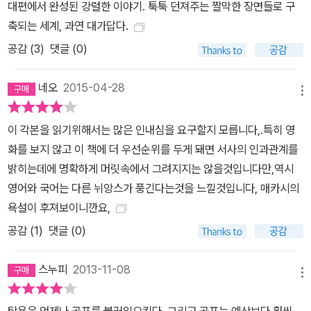
대편에서 완성된 강렬한 이야기. 툭툭 던져주는 짤막한 장면들로 구
인간 존재의 가장 어두운 부분, 인간성의 가장 어두운 구석에서 가장
축되는 세계, 과연 대가답다.
가치 있는 진실을 발견해 왔다. 이 작품에서도 역시 가장 최악의 상태
공감 (
3
)
댓글 (0)
에 있는 인간성을 그리고 있다. 이 세상에 악은 존재한다는 것, 그리고
그 악은 인간 자신이 만들었다는 것. 외면해 버리고 싶은 불편한 진실
네오
2015-04-28
을 매카시는 정면으로 응시하게 만든다. 인간은 자신이 만들어 낸 괴
메뉴
물과도 같은 그 악에 어떻게 대면해야 하는가? 불안하고 불편한 진실
로 가득한 비극 속으로 그는 독자들을 이끌고 들어간다. 아카데미와
이 각본을 읽기위해서는 많은 인내심을 요구할지 모릅니다,.특히 영
골든 글로브를 석권한 「노인을 위한 나라는 없다」, 「더 로드」 등의 원
화를 보지 않고 이 책에 더 우선순위를 두게 돼면 서사의 인과관계를
작자로도 유명한 코맥 매카시의 이번 작품 역시 영화화되어 오는 11
밝히는데에 명확하게 머릿속에서 그려지지는 않을것입니다만,역시
월 14일 개봉 예정이다. 「에일리언」, 「블레이드 러너」, 「글래디에이
영어와 국어는 다른 뉘앙스가 풍긴다는것을 느낄것입니다, 매카시의
터」, 「델마와 루이스」를 연출한 리들리 스콧이 감독을 맡고, 변호사 역
욕설이 후져보이니깐요,
에 「셰임」을 통해 제68회 베니스 영화제 남우주연상을 수상한 마이
공감 (
1
)
댓글 (0)
클 패스벤더, 말키나 역에 「메리에겐 뭔가 특별한 것이 있다」 등으로
유명한 카메론 디아즈, 라이너 역에 「노인을 위한 나라는 없다」로 아
스누피
2013-11-08
메뉴
카데미 조연상을 수상한 하비에르 바르뎀, 웨스트레이 역에 「세븐」 등
으로 전미 비평가 협회 남우주연상을 수상한 브래드 피트, 「비키 크리