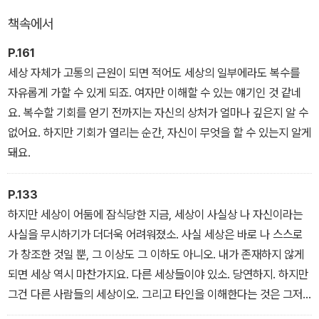
책속에서
이들은 각자의 속셈으로 1억 달러어치의 마약 밀반입을 시도하는데
누군가의 배신으로 일이 틀어져 조직원이 죽고 마약이 사라지는 일이
P.161
발생한다. 변호사는 공포에 질려 도망치면서 로라와는 다른 도시에서
세상 자체가 고통의 근원이 되면 적어도 세상의 일부에라도 복수를
만나기로 한다. 그러나 로라는 납치되고, 초조하게 그녀를 찾아다니
자유롭게 가할 수 있게 되죠. 여자만 이해할 수 있는 얘기인 것 같네
던 변호사에게 한 장의 DVD가 배달된다.
요. 복수할 기회를 얻기 전까지는 자신의 상처가 얼마나 깊은지 알 수
없어요. 하지만 기회가 열리는 순간, 자신이 무엇을 할 수 있는지 알게
돼요.
P.133
하지만 세상이 어둠에 잠식당한 지금, 세상이 사실상 나 자신이라는
사실을 무시하기가 더더욱 어려워졌소. 사실 세상은 바로 나 스스로
가 창조한 것일 뿐, 그 이상도 그 이하도 아니오. 내가 존재하지 않게
되면 세상 역시 마찬가지요. 다른 세상들이야 있소. 당연하지. 하지만
그건 다른 사람들의 세상이오. 그리고 타인을 이해한다는 것은 그저
환상에 불과하오. 당신에게 중요한 것은 그저 당신 자신의 세상일 뿐