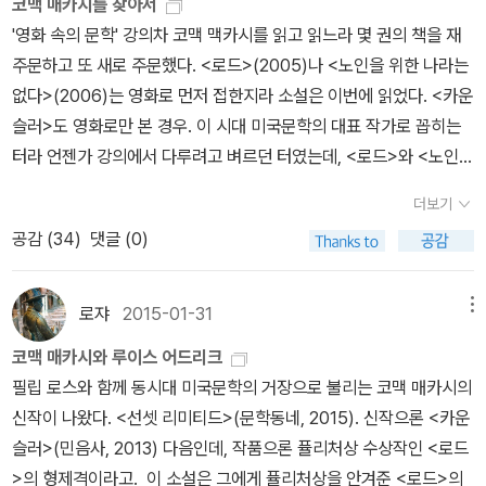
코맥 매카시를 찾아서
게 되는 정상과 빛과는 거리가 있는 내용의 속삭임. 아무도 주목하지
은 또 몰랐던지라 어린 아이작 뉴턴은 적잖이 당황하는 중이었다. 책
것이 아니다. 작품에서 드러난 공포와 위험의 내막에는 이런 마약 카
다. 혹은, 죽고 나서 읽어도 괜찮을 것 같다. 181. 천년의 바람박재
'영화 속의 문학' 강의차 코맥 맥카시를 읽고 읽느라 몇 권의 책을 재
않는 야생화를 그리는 화가처럼. 그런 시인처럼. 덤덤하고 무심하게
은 나한테 다 물려준 걸 보면 그래도 또 생양아치는 아닌 것 같고. 어
르텔이 있다. 하지만 소설과 영화속에서 조직 말단의 무덤덤한 일처
삼 지음 / 민음사 / 1995 이제는 미칠 일 하나로 바다에 다 와 가는,
주문하고 또 새로 주문했다. <로드>(2005)나 <노인을 위한 나라는
코맥 매카시는 밸러드를 표현하고 있다. 때때로 윌리엄 블레이크의
쨌든 책은 좋아. 일단 읽고 볼까 헤헤헤……. 그러나 남편을 잃은 뉴
리와 구체적으로 드러나지 않고 대사로 전해지는 핵심인물들이 더 현
소리 죽은 가을 강을 처음 보것네. 시를 외워야겠다는 생각이 든 건 처
없다>(2006)는 영화로 먼저 접한지라 소설은 이번에 읽었다. <카운
시를 떠올리게 되는 시적인 묘사로 차가운 잿빛에 마력을 더한다. 드
턴의 어머니는 아들을 양치기로 키우고 싶었던 모양이다. 처음에는
실적으로 느껴져 공포를 자아낸다. 소설을 읽고 바로 보게 된 영화도
음이었다. 딱 하나만 외우고 말 거라면 이 시면 좋겠다는 생각도. 이
슬러>도 영화로만 본 경우. 이 시대 미국문학의 대표 작가로 꼽히는
물게 헛웃음을 유발하는 순간들은 덤이다. 나는 이 작품을 읽으면서
그랬는데, 아 글쎄 이 녀석이 책 읽는 데 한눈을 파느라 양을 분실하는
그런 면에서 원작을 잘 살렸다. 모호한 것은 언제든 당사자에게 위험
제는 이 시가 말하는 마음이 뭔지 좀 알 것도 같다. 33년생이신 박재
터라 언젠가 강의에서 다루려고 벼르던 터였는데, <로드>와 <노인을
가끔씩 '오 맙소사'를 연발했다. 얼어붙은 밤 하늘에 대고 욕지기를 퍼
사태가 지속적으로 발생하자 언젠가부터는 아예 포기한 듯. 니 맘대
을 초래할 수 있다. 달리는 기차위에 중립은 없듯이. 먹거나 혹은 먹히
삼 선생님이 59년에 쓴 시니까, 이 시를 썼던 선생님보다는 더 오래
위한 나라는 없다> 같은 노년작을 먼저 읽게 되었다. <로드>로 퓰리
붓는 이 남자는 영화 '할로윈'의 마이클 마이어스와도 닮았다. 매카시
로 살아라 임마. 그래서 나중에 뉴턴의 어머니는 이웃들과 함께 동네
거나. 우아하게 사냥감을 잡아먹는 모습은무척이나 감동적이에
더보기
살았다. 하하하. 182. 책 Chaeg 2020. 10(주)책(월간지) 편집
처상도 수상했지만 1933년생이 작가가 70이 넘은 나이에 발표한 작
는 짧막한 사건, 눈살을 찌푸리게 하는 단 몇 줄. 머리에서 지워버리고
평상에 모여앉아 콩나물 대가리를 다듬으며 이런 대화를 나누었던 것
요. 언제나 그랬죠.섹시한가요?물론이죠. 그런 일은 늘 섹시하죠. 하
공감 (
34
)
댓글 (0)
부 지음 / (주)책(잡지) / 2020 이 잡지가 소개하는 책을 매달 한 권
품이기에 '노익장'에 해당한다고 보아도 무리는 아니다. 다만 전성기
싶은 그런 범죄를 범인의 곁에서 경험해 볼 수 있도록 한 권의 책으로
이다. 아니, 애가 하라는 양치기는 안 하고 맨날 독서, 독서, 아주 지
지만 품위와 자유도 느껴져요. 사냥꾼은 다른 곳에서는 존재할 수 없
은 꼭 사게 된다. 183. 카운슬러코맥 매카시 지음 / 김시현 옮김 /
의 대표작들은 따로 있기에 내년쯤에 기회를 보아 그 작품들을 읽어
엮었다. 그는 구덩이에서 걸어나와 밝아진 날을 보면서 너무 지쳐 흐
겨워 죽겠어 그놈의 책 그냥 다 확 불살라 버려야지 싶다가도 쟤가 말
는 순수한 마음을 갖고 있죠. 사냥꾼은 무엇이 되었느냐가 아니라 무
민음사 / 2013 지금 이 맥락에 이게 대체 무슨 소린지 모르겠다 싶
보려고 한다. 가령 <핏빛 자오선>(1985)가 대표적이다. '<타임>이
느낄 뻔했다. 죽어 전설이 된 그 광야에서는 아무것도 움직이지 않았
로쟈
2015-01-31
메뉴
은 안 하지만 자기도 스트레스 엄청 받겠지 싶어서 그냥 냅뒀지 아 서
엇이 되지 않았느냐에 의해 더 잘 정의된다고 봐요. 그가 누구인가
은 말이 잔뜩 있는 문학은 독자를 유혹에 빠뜨린다. 정확히 모르겠지
뽑은 100대 영문소설'에도 들어간 작품이다. 더불어 1965년에 데뷔
고 숲은 서리꽃 화환을 두르고 있었으며 잡초가 하얀 수정 환상들로
방 복 없는 년이 자식 복도 없다지만 그래도 에미 마음이 어디 그런가,
와 그가 무엇을 하는가 사이에 전혀 차이가 없죠. 사냥꾼이 하는 일
코맥 매카시와 루이스 어드리크
만 덮어놓고 아는 척 뭉갬으로써 있어빌리티를 확보할 수 있겠다는
작을 발표한 매카시의 중기 대표작이라고 할 만하다. 초기작은 국내
부터 동굴 바닥의 돌 레이스처럼 삐죽삐죽 솟아 있었다. 그는 욕을 멈
그래 그래 너도 답답하겠지 그냥 너 하고 싶은 대로 하고 살아라 에미
은 다른 존재를 죽이는 거예요. 물론 우리는 다른 문제고요. 우리는우
필립 로스와 함께 동시대 미국문학의 거장으로 불리는 코맥 매카시의
유혹. 어차피 다른 사람들도 이걸 전부 다 알아듣고 저러는 건 아닐
에 소개돼 있지 않기 때문에 강의에서 다룰 수 있는 건 <핏빛 자오선
추지 않았다. 그에게 말을 거는 목소리는 악마가 아니라 가끔 제정신
가 삼시 세끼 고기 반찬은 못 먹여도 그 정도는 해 줘야지 그냥 쌀만
리가 선택한 길을 가기에 부적합한 것 같아요. 부적합할 뿐만 아니
신작이 나왔다. <선셋 리미티드>(문학동네, 2015). 신작으론 <카운
걸? 이야기의 뼈대는 더없이 단순하다. 그런데 거기에 들러붙은 인
>과 함께 '국경 3부작' 정도다. <모든 예쁜 말들>(1992), <국경을
이라는 이름으로 나타나는 오래전에 벗어던진 자아였다. - P192 성
너무 많이 축내지 말고 적당히 먹고 적당히 싸면서 적당히 살다 가자
라 준비도 제대로 안 되어 있죠. 그 모든 피와 공포를 베일로 덮어 버
슬러>(민음사, 2013) 다음인데, 작품으론 퓰리처상 수상작인 <로드
간들이 내뱉는 저마다의 이야기가 모든 각도에서 조망되지 않는다.
넘어>(1994), <평원의 도시들>(1998)로 구성되어 있다. 이 가운
서의 '광야'를 떠올리게 하는 대목
이번 생 너나 나나 아주 오지다, 그랬는데 어느 날 갑자기 얘가 그러는
리고 싶어 하니까. 그래서 우리가 여기까지 오게 된 거예요. 심약한 마
>의 형제격이라고. 이 소설은 그에게 퓰리처상을 안겨준 <로드>의
그래서 하고 싶은 말이 서사를 초과하는 것처럼 어릉어릉 보인다. 근