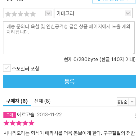
때문이었다. 이 일에 바람둥이 마약 중개인 웨스트레이도 끼어든다.
카테고리
어둠의 세계에서 활개 치는 이 셋 중에서도 특히 말키나는 냉정하고
어딘지 모르게 기괴한 면이 있는 여자다. 라이너는 작은 전기 모터가
달린 철사 올가미 ‘볼리토’에 대한 이야기를 들려준다. 누구의 눈에도
띄지 않고 상대의 목을 잘라 낼 수 있는 장치이다. 웨스트레이는 스너
프 필름과 마약 전쟁을 언급하면서 변호사에게 이 일의 위험성을 경
고하지만 그는 귀담아 듣지 않는다. 한편으로 웨스트레이와 말키나,
현재
0
/280byte (한글 140자 이내)
라이너는 과거에 모종의 관계를 맺었음이 암시된다. 마침내 이들은
스포일러 포함
각자의 속셈으로 2천만 달러어치의 마약 밀반입을 시도한다. 분뇨차
등록
속 드럼통에 담긴 채 무사히 국경을 넘은 마약. 그러나 누군가의 배신
으로 일이 틀어져 조직원이 죽고 마약이 사라지는 일이 발생한다. 변
호사가 배신자로 찍혔다는 말만 남긴 채 웨스트레이는 사라진다. 그
구매자 (6)
전체 (8)
는 공포에 질려 도망치면서 로라와는 다른 도시에서 만나기로 한다.
에르고숨
2013-11-22
그러나 로라는 납치되어 연락이 끊어지고, 초조하게 그녀를 찾아다니
메뉴
던 변호사에게 한 장의 DVD가 배달된다. 그는 웨스트레이에게 들었
시나리오라는 형식이 매카시를 더욱 돋보이게 한다. 구구절절의 정반
던 이야기들을 떠올리며 공포에 휩싸인다. 코맥 매카시는 지금까지