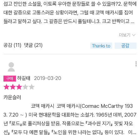
섭고 잔인한 소설을, 이토록 우아한 문장들로 쓸 수 있을까?2. 문학에
간 인류가 이렇게 많아서 어찌 세계 평화가 오겠느냐 말이지. 직접 읽
대한 갈증으로 고통스러운 상황이라면, 그럴 때 코맥 매카시를 집어
어보니 위의 허망한 찬사 가운데 그래도 조금이나마 수긍할 수 있는
들라고 말하고 싶다. 그 갈증은 반드시 풀릴테니.3. 크고 반짝이고 아
수사는 오직 하나 “핏빛 서사시”라는 거. 그냥 마구 총 쏘고, 신체 절
름다운 다이아몬드를 받았다고 마냥 좋아하지 말자. 크고 반짝이고
단하고 그런 것에 ‘서사시’라는 헌사를 가져다 붙일 수 있다면. 하긴 <
더보기
아름다운 다이아몬드라면, 반드시 더 많인 비용이 들 터. 그 비용은 어
일리아드>나 <삼국지연의>를 보더라도 인간의 모가지들은 추풍의
공감 (
11
)
댓글 (21)
디서 마련할까?4. 크고 반짝이고 아름다운 다이아몬드를 내게 선물
낙엽처럼 날리니까 마음 넓은 내가 그러려니 하겠다. 좋다, 핏빛 서사
하는 남자라면 반드시 거절을 말하고 헤어지자. 좋다고 다이아몬드
시. 광고 카피니까 이 정도는 수긍을 해 줘야 속 좁다는 말은 안 들을
받았다가 나 역시 어마어마한 범죄 속으로 빨려들어갈 수 있다. 그러
메뉴
테니. 시나리오를 읽으면서 이걸 영화로 만들어 은막에 빛이 비치면
니,5. 결혼이든 연애든 큰 욕심 없는 남자와..... (그렇지만 욕심 없는
어떤 영상이 나올까, 생각하는 건 즐거운 일이다. 생각해보라. 동양인
하길태
2019-03-20
남자는 가끔 사람을 풀죽게 하곤 하는데..)6. 그런데 나, 말키나가 어
남자와 프랑스 국적의 백인 여자가 길고 긴 섹스를 나누고 있는데 그
떤 상처를 가진건지 잘 모르겠어. 다시 읽어야 하나.. (라고 쓰고 시간
위에 원자폭탄 ‘리틀보이’가 터져 버섯구름이 뭉실 솟는 흑백 장면이
카운슬러
이 좀 흐른 뒤. 생각해보니, 그 상처의 구체적 내용을 드러내는 게 아
오버랩 되는 거. 마치 희곡을 읽을 때처럼, 시나리오를 읽는 독자는 자
코맥 매카시 코맥 매카시(Cormac McCarthy 193
니라, 이 상황 자체가 작가의 의도란 생각이 들었다. 말하여지지 않은
신만의 화면을 연출할 권리가 있다. 영화가 아니라 문학작품으로의
3. 7.20 ∼ ) 미국 현대문학을 대표하는 소설가. 1965년 데뷔, 2007
상처에 대해서 우리는 감히 상상조차 할 수 없을테니)세상 자체가 고
시나리오 혹은 희곡을 읽는 진짜 재미는 각자가 다 다른 화면이나 무
년 『로드』로 퓰리처상을 받음. 작품으로는 『과수원 지기』 핏빛 자오
통의 근원이 되면 적어도 세상의 일부에라도 복수를 자유롭게 가할
대를 만든다는 거 아닐까. 사실 시청각이라고 하지만 (음악을 듣는 행
선』 『모두 다 예쁜 말들』 『노인을 위한 나라는 없다』 등이 있다. 이
수 있게 되죠. 여자만 이해할 수 있는 얘기인 것 같네요. 복수할 기회
위는 별개로 하고) 인류에게 상상력을 촉발해 가장 큰 즐거움을 주는