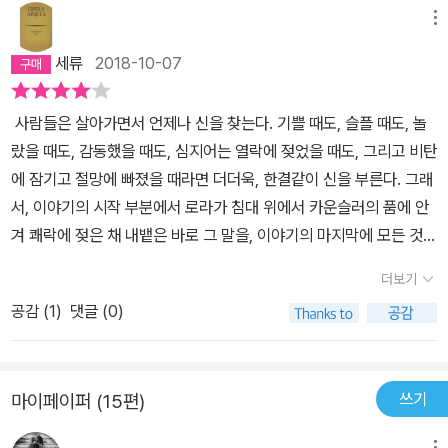
느껴지진 않는다. 이걸 기반으로 만들어진 영화와 약간의 차이는 찾
을 위해 범죄 집단에 의하여 대도시 한 가운데에서 목이 절단당하는
메뉴
을 수 있었지만 그 다른 점에 큰 의미를 느낄 순 없었고. 탐욕에 관한
이야기를 즐거운 마음으로 감상할 수 있는 모든 인류에게는 이 책은
세류
2018-10-07
내용이라 할 수 있다.어떤 식으로 순식간에 추락하는지를 보여주고
말 그대로, 멜빌, 도스토옙스키, 포크너의 책들보다 훨씬 위대하다고
있고.일반 사람들이 살아가는 세상과 전혀 다른 세계를 잠시 들여다
갈채하다가 급기야 매카시를 ‘서부의 셰익스피어’라고 계관을 씌울지
사람들은 살아가면서 언제나 신을 찾는다. 기쁠 때도, 슬플 때도, 놀
보고 있는 내용이기도 하다. 그 경계선이 생각처럼 넓지도 명확하지
도 모르겠다.
랐을 때도, 감동했을 때도, 심지어는 열락에 젖었을 때도, 그리고 비탄
도 않다는 걸 알려주고 있기도 하고. 하지만 그렇게 보기에는 너무 밋
에 잠기고 절망에 빠졌을 때라면 더더욱, 한결같이 신을 부른다. 그래
밋한 방식의 진행이기도 하다. 전체적으로 뭔가가 잘 맞아떨어지지
서, 이야기의 시작 부분에서 로라가 침대 위에서 카운슬러의 품에 안
가 않는다. 어떤 이유에서 이런 식으로 내용이 꾸며졌는지는 알 것 같
겨 쾌락에 젖은 채 내뱉은 바로 그 말을, 이야기의 마지막에 모든 것을
지만 그게 그렇게 매력적이진 않았다. 더 가혹하고 거친 이야기를 접
잃어버린 카운슬러가 절망의 늪에 빠져 비통하게 부르짖는 것은 아이
해봤기 때문에 그런지도 모른다. 혹은 생각보다 덜 어둡게 이야기가
더보기
러니한 수미상관을 이룬다. 이 책이 전달하는 가장 뚜렷하고도 강력
꾸며져서 그런지도 모르고.
공감 (
1
)
댓글 (0)
한 메시지는 바로, '악을 배신한 자는 마지막까지 가장 잔인한 복수를
당한다'는 것이다. 악이 떨궈 주는 꿀물에 중독되어 마침내는 악을 배
신하게 된 이들은 모두 가장 잔인한 방식으로 복수를 당했다. 이 메시
쓰기
마이페이퍼 (15편)
지는 또한 작가의 다른 작품인 <노인을 위한 나라는 없다>와도 맥락
을 같이하고 있다. 악은 무자비하고 잔혹하다. 악은 용서가 없다. 악은
메뉴