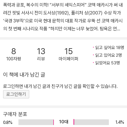
데미 4관왕, 골든 글로브 2관왕을 비롯한 놀라운 기록을 세웠다. 코
폭력과 공포, 복수의 미학! “서부의 셰익스피어” 코맥 매카시가 써 내
맥 매카시 최고의 작품이라고 평가받는 『로드』는 2007년 퓰리처상,
려간 핏빛 서사시 전미 도서상(1992), 퓰리처 상(2007) 수상 작가
2006년 제임스 테이트 블랙 메모리얼 상을 수상했으며, 미국에서만
‘국경 3부작’으로 미국 현대 문학의 대표 작가로 우뚝 선 코맥 매카시
350만 부 이상 판매되는 성공을 거두었고 영화로도 제작되었다. 20
의 첫 번째 시나리오 작품 “하지만 이제는 너무 늦었어. 탐욕은 언제
06년 극 형식의 소설 『선셋 리미티드』를 발표했으며, 2009년에는
나 과대평가되지만, 공포는 그렇지 않지.” ―작품 속에서 ‘국경 3부
“지속적인 작업과 한결같은 성취로 미국 문학계에 큰 족적을 남긴”
작’을 통해 서부 장르 소설을 고급 문학으로 승격시켜 ‘서부의 셰익스
읽고 싶어요 18명
8
13
15
작가에게 수여되는 펜/솔벨로상을 받았다. 2022년 남매의 이야기를
피어’라 불리는 코맥 매카시의 신작 『카운슬러』가 민음사 모던 클래
읽고 있어요 2명
다룬 연작 형식의 장편소설 『패신저』와 『스텔라 마리스』를 출간했다.
100자평
리뷰
마이페이퍼
식 64번으로 출간되었다. 『모두 다 예쁜 말들』, 『국경을 넘어』, 『평원
읽었어요 53명
2023년 89세를 일기로 세상을 떠났다.
의 도시들』로 이어지는 국경 3부작을 통해 잔혹한 현실을 아름다운
이 책에 내가 남긴 글
문장으로 그려 냈던 매카시는 이번 작품에서도 멕시코 국경의 마약
전쟁, 살인, 강간 등 눈을 돌려 버리고 싶을 정도로 끔찍하고 비극적인
로그인하면 내가 남긴 글과 친구가 남긴 글을 확인할 수 있습니다.
문제에 정면으로 마주하고 있다. 특히 『카운슬러』는 그의 첫 번째 시
로그인하기
나리오 작품이라는 점에서도 큰 주목을 받았다. 작품 구상 단계에서
부터 화제를 몰고 와, 「에일리언」, 「블레이드 러너」 등의 작품으로 작
구매자 분포
품성을 인정받은 리들리 스콧 감독이 영화화하여 2013년 11월 14일
10대
1.4%
0.8%
에 개봉된다. ■ 피의 보복으로 점철된 멕시코 마약 전쟁, 인간의 탐욕