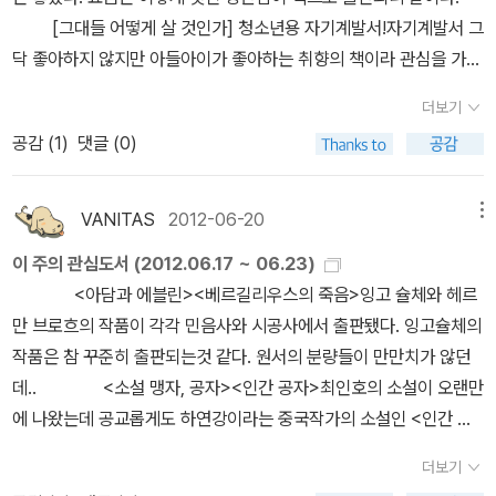
수대교가 무너지고 삼풍백화점이 내려앉는 우화의 시대였는
과 부적응, 뭐든지 과잉으로 공급되는 자본주의적 질서가 과연 바람
도 몇 년전에 샀던 운동화와 부츠로 보내야할까 보다. 소설읽기에 앞
책을 읽고 있던 옆자리의 나의 동행이 웃었다. 어휴, 난 이 책 한권 밖
[그대들 어떻게 살 것인가] 청소년용 자기계발서!자기계발서 그
데… 10. 존 치버, <팔코너> 자기 친형을 떠밀기만 했는데 자
직한 것인지, 그건 날 때부터 자본주의 체제 안에서 살던 이들은 도무
서 카밀로 호세 셀라가 한 말이 인상에 깊이 남는다.-물론 이것은 소
에 안가져왔는데 대체 이 난관을 어떻게 헤쳐나가지....전주에 내리자
닥 좋아하지 않지만 아들아이가 좋아하는 취향의 책이라 관심을 가져
꾸 검사님은 제가 칼로 푹 찔렀다고 하네요. 여기나 거기나 무전유죄
지 이해할 수 없는 질문일 수도 있고 뭐 그런데, 예를 들면, 자본주의
설이 아니다. 이것은 내 영혼의 설사다.-나는 이 문구를 <파스쿠알 두
마자 눈에 띄는 서점에 들어가 다른 책을 한 권 사서, 돌아오는 기차안
본다. [양파의 왕따일기1] 이젠 왕따 문제를 다룬 시리즈는 그
는 별로 다르지 않아서 이 팔코너 교도소에 들어오긴 했지만 말입니
세계로 이주하기로 결심하자마자 생긴 스물한 살 에블린의 태내에 막
아르테 일가>가 들어있던 작품집 어딘가에서 읽었는데 그 때 상당히
더보기
에서는 다른 책을 읽어야겠다고 생각했다.그러나 내가 돌아다녔던 전
만 좀 나와주었으면 좋겠구만,,,양파가 이번엔 어떤 이야기를 들려줄
다, 내가 그렇게 생각하게 만든 것도 알고보면 미합중국 정부란 거 아
생긴 생명이 과연 아담의 아이인지, 아니면 사촌이라고 주장하던 미
충격을 받았던....나는 그대들의 '영혼의 설사'를 탐하러 동면에 들어
공감 (
1
)
댓글 (0)
주에서는 서점이 보이질 않았고, 결국 다음날 돌아오는 전주역의 편
지 궁금은 하다. [실연당한 사람들을 위한 일곱시 조찬모임] 정
세요? 그러니 내가 억울하겠어요 안 억울하겠어요. 11. 아이작 싱
하엘의 아이인지 도무지 알 수도 없으면서 그냥 아담과 계속 살기로
가겠다. 1.<민음사 세계문학전집> -에두아르도 멘도사의 첫
의점에 들어가서 책을 골라보려고 했는데 어쩜 그래, 읽고 싶은 책이
말 이런 모임이 있을까?왠지 듣기만 해도 우울해지는 모
어, <쇼샤> 이 사람의 소설은 다 찡하게 슬픈 아름다움이 있다. 이
해버리고, 그리하여 지속시키기로 한 생활 역시 그리 행복해보이지
작품이 <사볼타 사건의 진실>이라고 한다. <경이로운 도시>와 <구
한 권도 없는거다. 우석훈의 『모피아』를 살까, 망설이다가 그냥 나왔
임,,, [학교속의 문맹자들] 학교라고 하면 왠만큼 글을 읽을줄
책, 품절. 중고책 말고는 구할 수 없다. 근데 발품 팔 이유는 충분하다.
VANITAS
2012-06-20
메뉴
않는 건 물론이며, 동독에선 유명한 의상 디자이너일지라도 서쪽으로
르브 연락없다>는 처녀작을 읽고 나서 시간이 좀 흐른 후에 읽어도
다. 어쩌면 아담과 에블린은 나와 만날 운명인건지도 몰라, 라고 생각
아는 아이들이 모여 있을텐데문맹자라니,,,글자를 읽을줄 알지만 그
차마 폴란드를 떠나지 못하는 아쉬케나지 유대인 이야기. 그 속에서
넘어오니 시민 대다수가 간편한 기성복만 사 입기 때문에 주어진 일
좋지 않을까?-잉에보르크 바흐만은 <삼십세>로 유명한 작가. 그녀
이 주의 관심도서 (2012.06.17 ~ 06.23)
하면서. 그래서 돌아오는 기차안에서도 이 책을 펴들었다. 달리 할 게
속뜻을 모르는 아이들의 이야기란다 .그러고보면 나도 그럴때가 있는
도 이들은 사랑하고 예술을 애호하고 서로를 가여워하다가, 죽어갔
거리라고는 자신의 작품을 만들 수 없는 옷 수선, 그것도 파트타임 말
의 시집을 한 권 읽은 기억이 있고 ...언어철학을 전공해서인지 철학
<아담과 에블린><베르길리우스의 죽음>잉고 슐체와 헤르
없었다. 이 책을 읽는것 말고는. 나는 이 책을 다 읽을 운명이구나, 라
데 나도 그럼 문맹자? [이집이 좋을까 저집이 좋을까?] 독특
다. 12. 아르투로 페레스 로베르테, <검의 대가> 재미난 스릴
고는 구할 수도 없는 비극. 아, 오늘 내가 말이 너무 많다. 차라리 원문
에세이를 읽는 것 같기도 했는데 이 작품은 어떨지. -아이리스 머독은
만 브로흐의 작품이 각각 민음사와 시공사에서 출판됐다. 잉고슐체의
고 생각하며 결국은 이 책을 다 읽었다.하아- 다 읽었다. 다 읽고야 말
한 만화 기법을 도입한 아이들의 그림책이다. 우리가 집을 고를때 가
러 소설. 순문학만 좋은 거, 절대 아님. 가끔가다가 이런 작품도 읽어
을 그대로 다 배껴 쓸 걸 그랬나? 반성한다. 근데 이런 비극성을 잉고
여러 작가들이 언급하고 있는 것을 읽기는 하였으되 실제로 작품을
작품은 참 꾸준히 출판되는것 같다. 원서의 분량들이 만만치가 않던
았다. 만쉐이~이 책을 읽으면서 생각했다. 인생 최고의 가치가 사랑
지가지 고민들을 다 하는데 그런 무당벌레 부부의 이야기를 담고 있
줘야 소위 말하는 다양성을 찾을 수 있다, 고 하고 싶은데 솔직히 말하
슐체는, 그의 첫 작품 <새로운 인생>은 순전히 잉고 슐체란 이름이
읽는 것은 처음. 나름 진지하게 접근해볼 참이다. 훗. 그런다고 내가
데.. <소설 맹자, 공자><인간 공자>최인호의 소설이 오랜만
일 순 있지만, 사랑이 모든걸 다 감당할만한 건지는 확신할 수 없는거
다. 무당벌레 부부와 부동산 중개인 바구미의 동선을 따라가다보면
면 순문학이고 장르문학이고, 하여간 재미난 게 장땡이다. 13.
근사해서 사 읽었는데, 이 책은 작가의 이름하고는 관계없이, 그는 이
평론을 쓸 일도 없거니와 작가의 의도가 무엇인지 파악하기 위해 충
에 나왔는데 공교롭게도 하연강이라는 중국작가의 소설인 <인간 공
라고. 아담은 재통일전의 동독에서 나름의 삶을 잘 살아내고 있었다.
각양각색의 동물들도 만나고 어떤 집에서 사는게 좋은지 다시 생각해
위화, <가랑비 속의 외침> 아, 이 사람 어째 이리 하나같이 궁상맞
작품을 산뜻한 희극으로 묘사하고 있는 점이 지극히 마음에 들었다.
실하게 노력해보겠다는 정도.이 작품을 읽고 괜찮으면 <파도를 헤치
자>가 번역돼 나와 같이 엮어본다. 올해가 뭐 공자 몇 주기 이런거 있
그는 자신의 삶에 만족했다. 자신의 재능으로 돈을 벌었고 그 삶이 안
보게 되는 책이다. [왜이래요 왜이래?] 리놀늄 판화 기법을 사용
아? 소설 써서 돈벼락 맞은 위화의 데뷔작. 이거 읽어보면 처음부터
비장하지 않은 비극. 숨어있는 웃음의 코드로 오히려 강화되는 비극
더보기
고>도 시도해보려 한다. -되블린의 책은 예전에 학원사판으
나? <야만스러운 탐정들><프랑켄슈타인>칠레의 밤으로
정적이었다. 그러나 아담의 여자친구인 에블린은 달랐다. 에블린은
해 그림을 그린 프랑스 작가의 그림책이다. 비누 하나때문에 휴가를