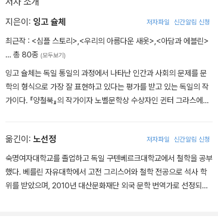
저자 소개
에블린의 몸에 식은땀이 흘렀다.
쫓는다. 두 사람은 여행 중 서로 어긋나고 다시 만나기를 반복하며 계
...
속 옥신각신한다. 각자 새로운 사람에게 끌리고, 체코슬로바키아에서
지은이:
잉고 슐체
저자파일
신간알림 신청
에블린은 자기 자신과 주위의 방을 보았다.
헝가리로, 다시 헝가리에서 오스트리아로 가슴 졸이며 국경을 넘는
최근작 :
<심플 스토리>
,
<우리의 아름다운 새옷>
,
<아담과 에블린>
방은 실제 크기보다도 훨씬 더 커 보였다.
사이 둘의 사랑은 여러 차례 위기를 맞는다.
… 총 80종
(모두보기)
실로 거대해 보였다.
그녀는 방 한가운데 선 작고 알록달록한 자기 자신의 모습을 보았다.
잉고 슐체는 독일 통일의 과정에서 나타난 인간과 사회의 문제를 문
학의 형식으로 가장 잘 표현하고 있다는 평가를 받고 있는 독일의 작
가이다. 『양철북』의 작가이자 노벨문학상 수상자인 귄터 그라스에게
서 “이 시대의 진정한 이야기꾼”이라고 극찬을 받은 그는 현재 독일
문단에서 가장 주목을 받는 작가이기도 하다. 1962년에 동독의 드레
옮긴이:
노선정
저자파일
신간알림 신청
스덴에서 태어났으며, 예나대학에서 문학과 예술사를 공부했다. 대학
을 졸업한 뒤에는 알텐부르크 주립극장의 공연기획자와 신문사 편집
숙명여자대학교를 졸업하고 독일 구텐베르크대학교에서 철학을 공부
인을 지냈으며, 1995년 『33가지 행복의 순간』이라는 작품을 발표하
했다. 베를린 자유대학에서 고전 그리스어와 철학 전공으로 석사 학
면서 단번에 독일 문단의 기린아로 떠올랐다. 1998년에는 동독의 한
위를 받았으며, 2010년 대산문화재단 외국 문학 번역가로 선정되었
작은 마을을 배경으로 마을사람들의 통일 이후 달라진 일상생활을 그
다. 현재는 번역 에이전시 엔터스코리아에서 출판기획과 독일어 전문
린 『심플 스토리』를 발표해 베를린 문학상과 요하네스 보르로프스키
번역 활동을 이어가고 있다. 옮긴 책으로는 『심플스토리』, 『강철 폭풍