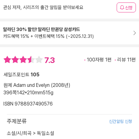
관심 저자, 시리즈의 출간 알림을 받아보세요
신청
알라딘 30% 할인! 알라딘 만권당 삼성카드
카드혜택 15% + 이벤트혜택 15% (~2025.12.31)
7.3
100자평 1편
리뷰 11편
세일즈포인트
105
원제 Adam und Evelyn (2008년)
396쪽
142*210mm
515g
ISBN 9788937490576
주제분류
신간알림 신청
소설/시/희곡
>
독일소설