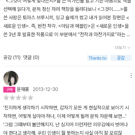
<그것이 어떻게 빛나는지>를 쓴 작가인줄 알고 기쁜 마음으로 책을
생으로 ‘동독 3세대 작가’에 속하는 슐체는 젊은 나이에 통일을 맞았
선택해 읽다가, 문득 정신 차려 책장을 올려다보니 <그것이……>를
고 동독 사회주의의 부조리와 서독 자본주의의 폐해를 모두 체험했
쓴 사람은 토마스 브루시히, 잉고 슐체가 썼고 내가 읽어본 장편은 <
다. 그는 통일을 축복으로만 받아들이지 않으며, 그렇다고 해서 과거
새로운 인생>. 즉, 완전 착각. <아담과 에블린>은 <새로운 인생>을
동독에서의 삶을 긍정적으로만 그리지도 않는다. 슐체는 과거 역사와
쓴 3년 후 발표한 작품으로 이 부분에서 “전작과 마찬가지로”라는 구
현실 상황에 대한 객관적 시각을 바탕으로 동독과 서독 중간에서 균
절이 와야 함에도 불구하고 나를 헷갈리게 했던 바와 같이, “<그것
형을 잡으며, 역사의 소용돌이에 휘말린 인물들의 ‘진짜 삶’을 그려 낸
더보기
이……>와 아주 비슷하게” 동서 독일의 1989년 통일 시기에 동독 인
다. 슐체가 그리는 통일의 풍경은 분단 상황에 처한 한국의 현재와 미
공감 (
11
)
댓글 (0)
민들의 선택을 둘러싼 갈등을 두 주인공, 아담과 에블린, 아담은 다들
래를 비춰 주는 거울로서 독자들에게 큰 의미가 있을 것이다. ▶ 무겁
아실 것이고 ‘에블린’은 ‘이브’를 연상시키는 독일 이름이라고 하니,
지만은 않은 통일 이야기, 가볍지만은 않은 사랑 이야기 분명 <아담
저 예전에 ‘말씀’이 있어서 지구상 제일 먼저 만들어진 남자와 여자를
메뉴
과 에블린>은 큰 정치적, 역사적 사건인 독일 통일을 다룬다. 하지만
은유하는 두 남녀 주인공을 등장시켜, 통독 과정 당시 일반 동쪽 독일
윤재홍
2013-12-30
슐체는 자칫 무거울 수 있는 주제를 가볍고 경쾌하게 표현해 낸다. 총
인민들의 난감한 의식을 재미나게 묘사하고 있다. 여기서 난감한 의
55개의 장(章)들은 영화의 신(Scene) 하나하나와 흡사하다. 각 장
식이라 함은 에블린으로 대표하는 많은 동독 시민들은 서구를 동경하
시작 부분에서 독자는 느닷없는 상황에 직면한다. 이전 장과 새로운
'진지하게 생각하기 시작하면, 갑자기 모든 게 현실적으로 보이기 시
다가 드디어 탈동脫東에 성공한 사람을 대표하고, 아담은 굳이 체제
장 사이 이야기는 생략되며, 오직 인물들 사이의 대화를 통해 간접적
작하면, 어떻게 살아야 하나, 이제 어떻게 될까 문득 자문해 보면...'
가 마음에 들어서가 아니라 삶의 방식을 꼭 바꿔야할 이유를 알지 못
으로 알 수 있을 따름이다. 또한 등장인물들이 주고받는 간결하고 빠
'그럼 그떄부터 불안해지지. 난 심지어 이런저런 의무감에서 벗어나
하고, 그럴 필요도 느끼지 못해 그냥 동쪽에 머물고 싶으나 사랑하는
른 템포의 대화는 영화 시나리오를 보는 듯하다. 슐체는 통일에 대한
야 한다고 생각해. 우린 인생이 뭘 뜻하는지 사실 아직 잘 모르잖