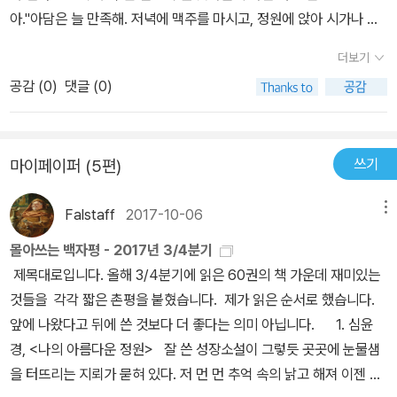
에블린이 꼭 동쪽에서 살아야하다니 차마 그녀와 떨어질 수 없어 어
소설을 쓰면서도 평범한 두 주인공의 삶과 사랑에 주목한다. 아담과
아.''아담은 늘 만족해. 저녁에 맥주를 마시고, 정원에 앉아 시가나 피
영부영 서쪽에 살게 된 인물을 대표한다. 그래서 어쨌거나 동쪽에서
에블린은 격변하는 역사의 현장에서 펼쳐지는 비극적 사랑의 주인공
우고, 그럼 이웃들이 울타리로 와서 말을 걸고.. 그는 심지어 이웃들과
낳고 자라고, 그 정도면 잘 체제에 적응하여 어렵지 않게 살았던 인간
더보기
이 아니다. 이들은 주변에서 쉽게 찾아볼 수 있는 평범한 연인이며 서
도 잘 통한다니까. 난 그런 점에 끌렸어. 그는 아무것에도 메이지 않았
들이 처음으로 자본주의 가치관과 체제로 탈출하게 되어 아담과 이
공감 (
0
)
댓글 (0)
로 옥신각신하며 사랑을 둘러싼 줄다리기를 벌인다. 그렇다고 해서 <
어. 그거 알아? 아담은 독특했어. 대학교에서 사귄 친구들은 죄다 조
브, 즉 아담과 에블린으로 불리울 수 있게 되는 것. 나는, 내가 꼭 남자
아담과 에블린>을 ‘가벼운 사랑 이야기’로만 보기는 힘들다. 아담은
심성 많고 고분고분 말을 잘 듣는 사람들이었지. 하지만 아담은 완전
라서가 아니라 아담의 입장에서 책을 읽었는데(어쩌다 그렇게 됐다.
에블린을 따라 서독으로 갈 것인지 ‘파라다이스’ 동독에 머물 것인지,
해방이었어. 그는 의견을 거리낌 없이 말했어. 하지만 이젠 늘 정원에
아마 나 말고도 많은 분들이 이 책은 저절로 아담의 시각에서 읽었을
인생을 건 선택을 해야 한다. 에블린은 새로운 삶과 아담과의 사랑을
쓰기
마이페이퍼 (5편)
만 앉아 있으니..''넌 모를 거야, 내가 여기 이 모든 것을 얼마나 만끽하
거라고 믿는다), 동쪽 독일에서 아담의 직업은 여성의류 재봉사. 일단
두고 갈등하며 이는 그녀의 인생 전체를 송두리째 뒤엎을 수 있는 파
고 있는지.'라고 에블린이 말했다.'다른 데서 살아 본 적은 한 반도 없
외국어로 표기해야 더 좋게 들린다는 몽매한 21세기 대한민국 언어의
괴력을 지닌다. <아담과 에블린>은 동독과 서독 사이에서, 무거움과
Falstaff
2017-10-06
메뉴
었던 느낌이야.'몇 모금 빤 후 그녀는 담배를 눌러 껐다.처음에 그녀는
흐름을 좇아 얘기하자면 여성 의류 디자이너로, 자신이 (주로 중년의
가벼움 사이에서, 사랑과 인생 사이에서, 안정과 변화 사이에서 끊임
그가 쓴 자신의 밀짚모자를 보았다.아담은 펼쳐진 앨범을 악보처럼
몰아쓰는 백자평 - 2017년 3/4분기
돈 많은) 여인들의 세련된 옷을 디자인해서 지어준 다음에 자신의 ‘작
없이 흔들리는 아담과 에블린을 그린다. 역사의 기록은 1989년 11월
들고서 거기 붙은 커다란 여자 사진들을 찢어내 불꽃 속으로 던져 넣
제목대로입니다. 올해 3/4분기에 읽은 60권의 책 가운데 재미있는
품’을 입힌 채로 사진 한 방을 찍어 보관하는 버릇을 가지고 있으며,
베를린 장벽의 붕괴와 함께 적어도 겉보기에는 ‘해피엔드’로 끝을 맺
었다.서두르는 기색이라곤 없었다.그는 페이지를 넘겨 다음 사진을
것들을 각각 짧은 촌평을 붙혔습니다. 제가 읽은 순서로 했습니다.
뭐 상황이 피할 수 없게 진전될 경우엔 자기도 모르게 저절로 작품을
는다. 하지만 두 연인의 이야기 또한 ‘해피엔드’로 끝나는지는 두고 볼
꺼내 불 속으로 던졌다.사진 한 장이 다 타지 않고 펄럭거리며 위쪽으
앞에 나왔다고 뒤에 쓴 것보다 더 좋다는 의미 아닙니다. 1. 심윤
몸에 걸친 여인들로부터 직접 만든 작품을 홀딱 벗게 만드는 신공을
일이다. 분명한 사실은, 슐체가 그리는 아담과 에블린의 사랑 이야기
로 날아오르다가 이내 오그라들며 열기 속으로 사라졌다.에블린을 가
경, <나의 아름다운 정원> 잘 쓴 성장소설이 그렇듯 곳곳에 눈물샘
가지고 있는 30대 초반의 남자. 어느 날 릴리라는 이름의 나이 들고
가 너무도 매혹적으로 다가온다는 것이다.
장 무섭게 한 건 그의 행동이 보여주는 규칙성과 차분함이었다....갑자
을 터뜨리는 지뢰가 묻혀 있다. 저 먼 먼 추억 속의 낡고 해져 이젠 누
포동포동한 중년 여인에게 자신이 지은 옷을 입히면서 옷의 효과를
기 아담은 마치 그녀가 거기 서 있다는 것을 내내 알았다는 듯 고개를