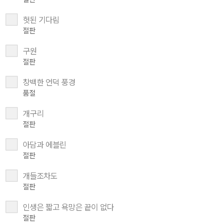
헛된 기다림
절판
구원
절판
창백한 언덕 풍경
품절
개구리
절판
아담과 에블린
절판
개들조차도
절판
인생은 짧고 욕망은 끝이 없다
절판