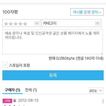
그녀 뒤를 맹렬히 쫓는다. 여행 중 두 사람은 사소한 일로 서로 끊임없
이 다투며 신경전을 벌인다. 특히 고집 세고 충동적이며 바람둥이에
100자평
게시물 운영 원칙
다 진지한 구석이라곤 없어 보이는 아담은 괴팍하다고까지 할 수 있
카테고리
다. 자신을 두고 떠난 에블린을 붙잡기 위해 스토커처럼 집요하게 그
녀를 쫒는 아담을 보면 실소를 금할 수 없다. 하지만 아담은 그 누구보
다도 진지하게 에블린을 사랑한다. 만약 아담이 에블린을 사랑하지
않았더라면 그는 험난한 여행을 시작하지도 않았을 것이다. 에블린의
사랑은 고민과 갈등에 처한다. 그녀는 새롭고 진취적인 서독 출신 남
자와 안정적이고 편안한 아담 사이에서 선택의 기로에 선다. 아담과
현재
0
/280byte (한글 140자 이내)
에블린은 여행 중 서로 어긋났다가 다시 만나고, 국경을 넘느라 곤욕
스포일러 포함
을 치른다. 어딘가에 스파이가 숨어 자신들을 지켜보고 있지는 않을
등록
까 불안감에 떨고 여행 중간에 만난 여자를 차 트렁크에 실어 몰래 국
경을 넘기도 한다. 독자는 한 편의 로맨틱 코미디, 로드 무비를 보는
듯 두 사람의 여정에 동참하며, 위기에 처한 사랑의 종착지가 어디일
구매자 (1)
전체 (1)
지 조마조마하게 지켜보게 된다. ▶ 아담과 에블린의 여행, 창밖에 비
숲
2012-08-13
치는 독일 분단과 통일의 풍경 아담과 에블린은 동독에서 체코슬로바
메뉴