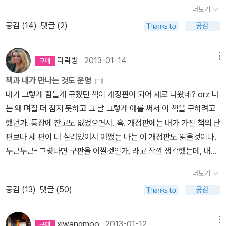
추한 그림을 꺼내 보는 일이 가끔은 아름답다. 2. 헨리 제임스, <
극대화하기 위해 산지 이틀밖에 되지 않는 실크 브래지어를 벗어 맨
더보기
들어 그녀를 향해 고개를 끄덕인 다음 모자를 도로 썼다.에블린의 몸
워싱턴 스퀘어> 세상살이에 통달한데다가 돈도 무척 많이 번 의사.
몸에 작품을 걸치게 한 다음, 원래 계획은 비록 그렇지 않았지만 자기
에 식은땀이 흘렀다....에블린은 자기 자신과 주위의 방을 보았다.방은
공감 (
14
)
댓글 (2)
게다가 인생살이 모르는 게 없는 재수 적은 인간인데, 또 1830년대에
도 모르는 새 자신의 손가락들이 작품의 아래, 즉 곧바로 맞닿게 되어
실제 크기보다도 훨씬 더 커 보였다.실로 거대해 보였다.그녀는 방 한
연 수입 1만 달러의 지참금을 가져온 아내가 일찍 세상을 떴다. 이런
있는 릴리의 피부 위를 적극적으로 탐사하기 시작했으며, 기대와는
가운데 선 작고 알록달록한 자기 자신의 모습을 보았다.
사람을 아빠로 둔 캐서린. 부녀 사이에 멋진 외모, 딱 하나만 가지고
달리 그리하여 벌어졌을 파노라마는 과감하게 생략한 채, 다음 장면
다락방
2013-01-14
메뉴
나타난 모리스. 세 명이 결혼을 두고 벌이는 쇼 케이스. 재미 하나 확
으로 포동포동한 릴리는 욕실에서 비누거품 잔뜩 뒤집어 쓴 욕조 속
책과 내가 만나는 것도 운명
실하게 보장함. 3. 아나톨 프랑스, <신들은 목마르다> 대혁
에, 아담은 벌거벗은 채로 작업실에 서있는 순간, 동거인 에블린이 난
내가 그렇게 힘들게 구했던 책이 개정판이 되어 새로 나왔네? orz 나
명의 높은 파고에 휩싸인 열혈청년. 비록 순수했으나 왼쪽 팔뚝에 완
데없이 그들의 동거가옥에 쳐들어오는 것으로 소설은 시작한다. 에블
는 왜 며칠 더 참지 못하고 그 날 그렇게 애를 써서 이 책을 구하려고
장 하나 채워주니 순결한 공화국의 이상을 위하여 완장의 힘을 구사
린은 스물 한 살의 똑똑한 여성. 그러나 아쉽게도 동쪽 독일이 요구하
했던가. 통장에 잔고도 없었으면서. 흑. 개정판에는 내가 가진 책의 단
하기 시작하는데, 민중의 선두에 선 책 표지의 저 사내. 팔은 이미 잘
는 체제와 법률에 대한 순종을 가지고 있지 않아 자기가 원하는 전공
편보다 세 편이 더 실려있어서 어쨌든 나는 이 개정판도 읽을것이다.
려나갔고 땅을 짚은 발목이 방금 잘려 우상은 무너지기 시작한
을 선택하지 못한 대학생이 되었다가, 엉뚱하고 흥미 없는 전공을 공
두근두근- 그렇다면 구판을 어쩔것인가, 라고 잠깐 생각했는데, 내가
다. 4. 프랜시스 스콧 핏제럴드, <아가씨와 철학자> 핏제럴드
부하느니 차라리 다니지 않음만 못하다는 현명한 결론을 내린 것까진
거기에 열정적으로 밑줄을 그어놨기 때문에 도저히 팔기가 힘들다.
의 단편소설. 행위와 사고의 필터를 제거해버리고 마음 내키는대로
좋았지만 지능지수 높은 아가씨가 기껏해야 슈퍼마켓 계산원을 하고
더보기
나는 그것도 그냥 가져야겠다. 그리고 「당신이 날 만졌잖아요」는 당연
살아가며 상대를 봐 가면서 적당히 엿을 먹이기도 하는 두 전쟁 사이
있었으니 평소 자기가 사는 꼴에 지극히 만족하지 못했던 것은 보지
공감 (
13
)
댓글 (50)
히 구판에서 자주 들추어볼 것이다. 그 분홍색 형광펜으로 정신 집중
시대의 젊은 군상들. 본격적인 자유의 도래에 관한 웅변. 5.로
않아도 뻔한 일인데, 어느 날 불쑥 자기 꼴이 너무 한심스러워 한 바탕
해서 밑줄 그었던 걸 대체 어떻게 잊겠는가.그러고보면 책과 내가 만
베르토 아를트, <7인의 미치광이> 세계혁명을 꿈꾸는 도라이들 속
벌컥 성을 내며 그것도 직장이라고 아 썅, 낼부터 안 나올 테니까 그런
나는 순간도 다 운명인것 같다. 토요일에 전주엘 갔다. 금요일밤에 가
xiwangmoo
2013-01-12
메뉴