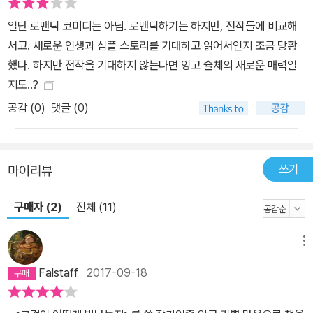
키아로, 체코슬로바키아에서 헝가리로 이동하며 국경을 넘는다. 여정
일단 로맨틱 코미디는 아님. 로맨틱하기는 하지만, 전작들에 비교해
중간 중간을 그리는 여러 에피소드들은 1989년 당시 독일 분단과 통
서고. 새로운 인생과 심플 스토리를 기대하고 읽어서인지 조금 당황
일의 모습들을 풍경처럼 보여 준다. 동독을 떠나 서독으로 가기 위해
했다. 하지만 전작을 기대하지 않는다면 잉고 슐체의 새로운 매력일
몰래 국경을 넘는 사람들, 그런 사람들을 적발하기 위한 엄격한 검문
지도..?
과 통제, 서독 사람이 동독 체제에 대해 느끼는 우월감, 동독 사람들과
공감 (
0
)
댓글 (0)
서독 사람들의 사고방식 차이 등은 두 주인공의 눈을 통해 생생하게
묘사된다. 슐체는 이미 <심플 스토리>(1998), <새로운 인생>(200
5) 같은 작품들을 통해 독일 통일 전후 동독 주민들의 일상과 그들이
겪은 사회적, 심리적 변화에 주목했다. <아담과 에블린>에서도 동일
쓰기
마이리뷰
한 흐름이 유지된다. 서독 사람들은 대체로 통일을 당연한 귀결이자
구매자 (2)
전체 (11)
축하할 만한 사건으로 받아들였고, 동독 체제가 무너져 서독으로 편
입된 상황에서 큰 변화나 충격을 겪지 않았다. 이에 반해, 동독 사람들
에게 통일은 엄청난 변화를 의미했다. 사회 시스템 전반이 완전히 뒤
메뉴
바뀐 결과, 새로운 가치관과 생활 방식을 받아들여야 했기 때문이다.
Falstaff
2017-09-18
이러한 상황은 동독과 서독, 서로 다른 사고방식과 문화 사이에서 갈
팡질팡하는 아담과 에블린의 모습을 통해 잘 드러난다. 1960년대 출