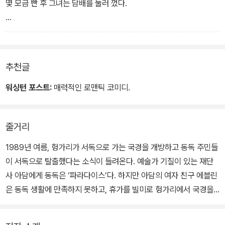
아 있으니..'
몇 모금 빤 후 그녀는 담배를 눌러 껐다.
처음에 그녀는 그가 쓴 자신의 밀짚모자를 보았다.
추천글
아담은 펼쳐진 앨범을 악보처럼 들고서 거기 붙은 커다란 여자 사진
들을 찢어내 불꽃 속으로 던져 넣었다.
워싱턴 포스트:
매력적인 로맨틱 코미디.
서두르는 기색이라곤 없었다.
그는 페이지를 넘겨 다음 사진을 꺼내 불 속으로 던졌다.
줄거리
사진 한 장이 다 타지 않고 펄럭거리며 위쪽으로 날아오르다가 이내
오그라들며 열기 속으로 사라졌다.
1989년 여름, 헝가리가 서독으로 가는 국경을 개방하고 동독 주민들
에블린을 가장 무섭게 한 건 그의 행동이 보여주는 규칙성과 차분함
이 서독으로 탈출했다는 소식이 들려온다. 예술가 기질이 있는 재단
이었다.
사 아담에게 동독은 ‘파라다이스’다. 하지만 아담의 여자 친구 에블린
...
은 동독 생활에 만족하지 못하고, 휴가를 빌미로 헝가리에서 국경을
갑자기 아담은 마치 그녀가 거기 서 있다는 것을 내내 알았다는 듯 고
넘어 서독으로 가려 한다. 아담의 여자 문제로 한바탕 다툰 두 사람.
개를 들어 그녀를 향해 고개를 끄덕인 다음 모자를 도로 썼다.
에블린은 아담을 놔두고 헝가리로 떠나고 아담은 집요하게 그녀 뒤를