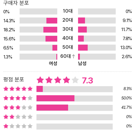
구매자 분포
일 통일 전후 동독 주민들이 살아가는 모습을 가볍고 명쾌하게 묘사
10대
0%
0%
했다. 사랑에 흔들리고 인생의 선택에 대해 고민해 본 이들이라면, 우
20대
9.1%
14.3%
스꽝스럽지만 사랑스럽고, 낯설지만 어딘지 우리와 닮은 두 연인, 아
30대
11.7%
18.2%
담과 에블린의 이야기에 공감할 수 있을 것이다. ▶ 떠나가려는 여자,
40대
붙잡으려는 남자 여기 두 연인의 꿈이 엇갈린다. 아담과 에블린은 동
7.8%
15.6%
독에 살고 있다. 부유한 맞춤 재단사 아담은 삶을 향유한다. 그는 예술
50대
13.0%
6.5%
가적 성향을 맘껏 발휘해 옷을 만들어 볼품없는 중년 여성들을 아름
60대
2.6%
1.3%
여성
남성
답게 만들어 주며, 자신의 옷을 입은 여자들과 사랑을 나눈다. 아담에
게 동독은 그야말로 ‘파라다이스’다. 반면 에블린은 대학에서 공부를
7.3
평점 분포
하고 싶어 하지만 입학 허가를 받지 못하고 식당 종업원으로 일한다.
그런 그녀에게 동독 생활은 불만투성이다. 그녀는 동독을 떠나 보다
8.3%
나은 삶을 찾아 서독으로 가려 한다. 파라다이스의 삶에 만족하는 성
50.0%
경의 아담과 유혹에 빠져 파라다이스의 금기를 깨는 하와의 모습은
41.7%
소설 속 아담과 에블린에게서 겹쳐 나타난다. 에블린은 여자 문제로
0%
아담과 한바탕 다툰 후 그를 홀로 놔두고 헝가리로 떠나 서독으로 통
0%
하는 국경을 넘으려 한다. 아담은 애지중지하는 차 ‘하인리히’를 타고