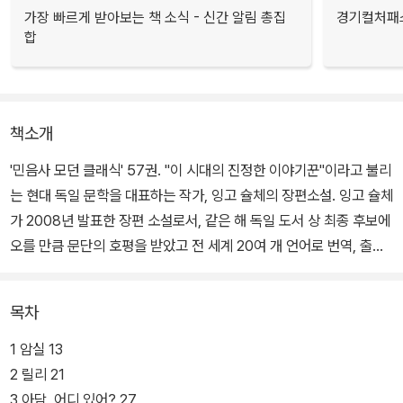
가장 빠르게 받아보는 책 소식 - 신간 알림 총집
경기컬처패스
합
책소개
'민음사 모던 클래식' 57권. "이 시대의 진정한 이야기꾼"이라고 불리
는 현대 독일 문학을 대표하는 작가, 잉고 슐체의 장편소설. 잉고 슐체
가 2008년 발표한 장편 소설로서, 같은 해 독일 도서 상 최종 후보에
오를 만큼 문단의 호평을 받았고 전 세계 20여 개 언어로 번역, 출간
되었다. 두 주인공 아담과 에블린의 사랑 이야기다.
목차
잉고 슐체는 통일 직전 동독을 배경으로 동독에 머무르려는 아담과
서독으로 떠나려는 에블린의 이야기를 마치 한 편의 "로맨틱 코미디"
1 암실 13
(워싱턴 포스트)처럼 그려 냈다. 그는 성경의 아담과 하와 모티프를
2 릴리 21
차용, 사랑이라는 보편적 주제를 통해 독일 통일 전후 동독 주민들이
3 아담, 어디 있어? 27