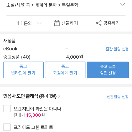
소설/시/희곡
>
세계의 문학
>
독일문학
선물하기
공유하기
새상품
-
eBook
-
출간 알림 신청
중고상품 (40)
4,000원
중고
중고
중고 등록
알라딘에 팔기
회원에게 팔기
알림 신청
민음사 모던 클래식 (총 41권)
신간알림 신청
오렌지만이 과일은 아니다
판매가
15,300
원
프라이드 그린 토마토