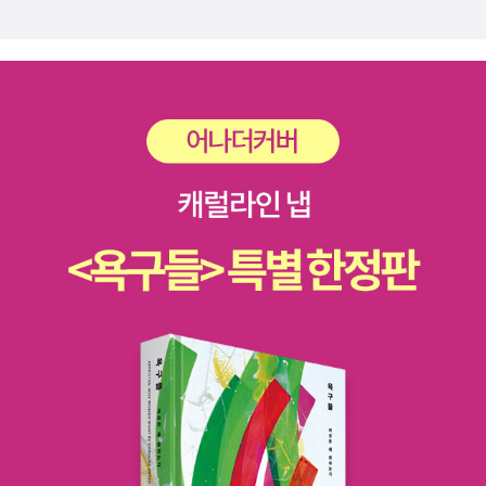
일 책상에 앉아 책만 들여다보고 있노라 체중관리에 실패, 어느날 드
단 학술번역총서 시리즈-이 있다. 나는 분권된 책을 싫어해서 나남출
군(?)중에 한 명인 니미츠 제독에 관한 책! 독일 미술관에 대한 책이
한쪽은 원하지 않는데도 불구하고 '억지로' 해야한다. 억지로 살아나
디어 혈압상승에 이은 뇌졸중으로 꼴까닥 넘어갔다가, 회복됐지만(참
판에서 나온 것을 가지고 있다(양장본이기에 비상시 목침대용). 제인
별로 없기 또 추천.. <살고싶은 도시 100> <유럽음악 축
가는 삶이 과연 상대에 대한 극진한 사랑으로 보상받을 수 있을까?
불행중 다행이다) 대신 기억이 싹 날라가 마누라도 몰라본다. 이 늙은
오스틴과 달리 극적인 전개를 해나가는 과감성이 마음에 든다. <미
제 순례기> <기후가 사람을 공격한다>살고싶은 도시에 괜찮은 곳이
음, 써놓고 나니까 재미있게 느껴지네? 내가 글을 재미있게 잘 쓴것
이가 옛집을 찾아 기억을 되살리려 별 걸 다 찾아보다가 드디어 로아
들마치>는 지만지에서 나온 것이 있지만 완역이 아니기 때문에 차라
참 많이 나왔다. 가보지도 못했는데 살고싶다..--; 박종호씨의 음악관
같다. 킁킁.전주의 한옥마을을 둘러보고 전동성당엘 갔다. 마침 미사
나 여왕까지 찾아내는 거잖아 글쎄. 18. 김혜나, <제리> 이미
리 원서를 구입해서 보는 것이 나을 듯.
련서가 또 나왔다. 기후변화에 대한 경각심을 불러일으키는 책.
중이라 우리는 성당의 내부를 볼 수는 없었다. 저녁으로 떡갈비와 비
읽어보신 분이, 어머 미쳤어 이걸 고르게, 하는 지청구가 들린다, 들
. -존 바스의
<감시사회> <국경의 로큰롤> <세계인권선언>한홍구와 조
빔밥을 시켜두고 소주를 마시는데 육체가 너무 힘들어 술이 꿀렁꿀렁
려. 왜 이러셔, 다 읽는 사람 마음이여. 외롭지 않기 위해 온몸을 던지
책은 학원사 판 <여로의 끝>을 재미있게 읽었던 기억이 난다. 허무적
효제의 저서가 각각 나왔다. 조효제씨는 인권 연구로 유명한 학자이
잘 넘어가질 않았다. 우린 전주역에서 숙소까지 얼음길을 40분간 걸
는 청춘들. 얘네들 하는 거 보면 처음엔 참 불편하고 징글맞고 심지어
이면서도 군데군데 피식피식 웃음이 나오게 만드는 경향이 있었
다. <국경의 로큰롤>은 이주노동자의 문제를 다루고 있는데.. <아주
었고, 숙소에서 한옥마을까지 또 1시간 40분을 걸었으며, 그 후에도
더럽고 짜증나다가도 마지막 가면 그냥 한 번 얼싸안고 함께 울어주
다. <선상 악극단>도 함께 실려있어서 나는 그의 작품은 원래 다 그
먼 그곳>과 같이 읽으면 좋을 것 같다. <호모 모빌리언스>
한옥마을을 둘러보았다. 당연히 지쳤고 피곤했다. 그래도 샤워하고
고 싶다 19. 잉고 슐체, <아담과 에블린> 원초적 남자, 아담. 동
런가보다 생각했는데 나중에 해설을 보니 그의 초기작이 그런 경향
<콰이어트> <경제학의 5가지 유령들>이번주에 나온 경제, 실용서
술판을 벌이자고 편의점에 들러 캔맥주를 실컷 샀다. 숙소로 돌아가
쪽 사회주의 독일에서 안분하게 먹고 살고, 적당히 바람 피우고 잘 살
이 있다고 한다. 어쨌든 존 바스가 말한 것처럼 '인생은 포착 불가능의
중에 괜찮은 책 3권을 추렸다. 특히 콰이어트가 눈이간다. 세상을 바
는 택시안에서도 동행과 나는 꾸벅꾸벅 졸았고 샤워를 한 후에도 우
고 있는데 그놈의 자유가 뭔지도 모르면서 꼭 서쪽 독일로 넘어가야
연결되지 않는 파편'이라는데 동의하는 면이 없잖아 있기 때문에 이
꾸는게 외향성이 아닌 내향성이라니.. 후후.. <이제는 평
리는 좀처럼 피곤함을 없애지 못했다. 결국 사온 맥주의 절반도 채 마
겠어? 거기 가면 내 직업, 재단사가 필요 없다고들 하는데 말야. 이러
번에 그의 작품을 통해 그것을 충분히 느껴보는 것도 좋을 듯 하다.-<
양건축> <왕의 얼굴> <에미넴의 고백>정말 흥미로운 책이 나온 듯
시지 못한채로 잠을 자버리고 말았다. 그 밤이 그렇게 지나갔다.웃긴
지도 못하고 저러지도 못하는 동독 사람들의 진퇴양난. 20. 나
라셀라스>와 <시르트의 바닷가>는 이전에 구입해놓고 차일피일 미
하다. 평양에 있는 건축물을 분석한 책인데, 꼭 한번 보고 싶다. 평야
건 한옥마을에 다녀와 숙소에 돌아온 직후의 나였다. 동행은 숙소에
딤 아슬람, <헛된 기다림> 아프가니스탄에 거주하는 영국인의 집에
루고 있는 책이라 함께 읽기에 투척. 2.<모던 클래식> 한동안 소설
의 건축은 어떠한지.. 웅장함 속에는 어떤 다른 의미가 있을까? 두번
돌아오자마자 텔레비젼을 켰다. 무한도전이 나오고 있었다. 그들이
모인 러시아 여인과 미국 남자. 그리고 이슬람 원리주의자 원주민 청
읽기에 무심했기에 새로운 작가가 눈에 많이 띈다. 영미권 뿐 아니라
째 책은 임금님의 '용안'을 분석한 책이다. 그것도 미적관점으로.. 에
뉴욕에 가서 엠씨해머를 만나고 공연을 하는 내용이었다. 아, 나를 어