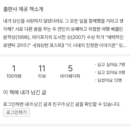
메달을 수상했고, 2005년에는 독일 통일을 계기로 커다란 삶의 변화
속에서』, 『아담과 에블린』, 『대리석 절벽 위에서』, 『제로 배럴』, 『유
출판사 제공 책소개
를 겪은 한 동독 청년의 이야기를 다룬 『새로운 인생』을 발표하면서
럽, 소설에 빠지다 1』, 『1조 달러』, 『핸드폰』, 『섬광처럼 내리꽂히는
다시 주목을 받았다. 이 밖에 소설집 『핸드폰』(2007)으로는 라이프
내가 당신을 사랑하지 않았더라도 그 모든 일을 함께했을 거라고 생
통찰력』, 『여성철학자』, 『헤겔』, 『연기와 지식의 감추어진 역사』, 『내
치히 도서전 상을 받았고, 장편소설 『아담과 에블린』(2008)으로 그
각해? 서로 다른 꿈을 꾸는 두 연인의 유쾌하고 위험한 여행 베를린
인생의 내비게이션』 등 다수가 있다.
해 독일 문학상 최종 후보로 올랐다. 잉고 슐체의 작품들은 대부분 독
문학상(1998), 라이프치히 도서전 상(2007) 수상 작가 “매력적인
일의 통일 과정과 통일 이후의 변화를 주제로 삼고 있다. 그는 전환기
로맨틱 코미디” -《워싱턴 포스트》 “이 시대의 진정한 이야기꾼” 잉고
의 인간과 사회의 모습을 작품으로 나타내면서 과거 동독이나 서독
슐체는 현대 독일 문학을 대표하는 작가 중 하나다. 그의 작품들은 독
체제가 가지고 있던 문제들을 비판적으로 성찰하고, 통일로 재구성된
일 문학 하면 떠오르는 ‘진지함’ 혹은 ‘어려움’의 이미지를 벗어나 새
읽고 싶어요 7명
1
11
5
현재의 새로운 인간의 삶과 사회 현실에 주목한다. 그리고 통일 과정
로운 방식의 가벼운 글쓰기를 통해 탁월한 문학성과 재미를 동시에
읽고 있어요 0명
과 통일 후의 문제가 무엇인지, 더 나아가 문학이 어떠한 자세를 가져
100자평
리뷰
마이페이퍼
보여 준다. <아담과 에블린>은 슐체가 2008년 발표한 장편 소설로
읽었어요 12명
야 하는지를 제시한다. 이러한 그의 작품은 20여개의 언어로 번역되
서, 같은 해 독일 도서 상 최종 후보에 오를 만큼 문단의 호평을 받았
이 책에 내가 남긴 글
어 세계에서 폭넓게 읽히고 있다. ‘독일 통일’이라는 역사적 사건을 정
고 전 세계 20여 개 언어로 번역, 출간되었다. 이 소설은 두 주인공 아
면에서 다루고 있는 그의 작품들은 분단국가에 살고 있는 우리에게
담과 에블린의 사랑 이야기다. 슐체는 통일 직전 동독을 배경으로 동
로그인하면 내가 남긴 글과 친구가 남긴 글을 확인할 수 있습니다.
더욱 중요한 의미를 지닌다. 그래서 2013년에 그는 만해 한용운을 기
독에 머무르려는 아담과 서독으로 떠나려는 에블린의 이야기를 마치
로그인하기
리기 위해 제정된 만해대상을 수상하기도 했다.
한 편의 “로맨틱 코미디”(《워싱턴 포스트》)처럼 그려 냈다. 그는 성
경의 아담과 하와 모티프를 차용, 사랑이라는 보편적 주제를 통해 독