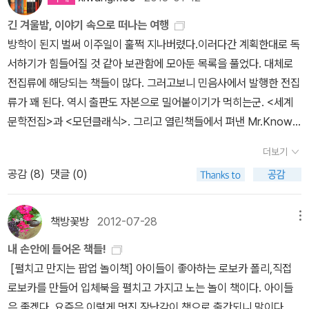
에 하구한날 아버지한테 엉덩이에 채찍을 맞고 자란 우리의 에르도사
줄 알아라, 대성일갈한 다음 내연남의 위안이라도 받을까싶어 벌컥
방을 싸면서 어떤 책을 가져갈까 고민했다. 나는 항상 장시간 기차를
인이 재수없게 회사돈 600 페소 7 센타보를 횡령한 사실이 뽀록이
현관문을 열어 젖혔더니, 욕실 문을 훤하게 열어놓은 피둥피둥한 아
긴 겨울밤, 이야기 속으로 떠나는 여행
탈 때는 혹시 모른다며 책을 두세권씩 챙겼었는데, 번번이 기차에서
나 참여하게 된다. 혁명은 오늘도 안녕하실까? 6. 프랑수아 모
줌마가 비누거품을 뒤집어 쓴 채 욕조에 앉아 있고 내연남은 벌거벗
방학이 된지 벌써 이주일이 훌쩍 지나버렸다.이러다간 계획한대로 독
잠자기에 바빠 그중에 한 권도 제대로 읽지 못했다. 아니 한권이 무슨
리아크, <독을 품은 뱀> 가족이라는 이름의 원수들. 이 우라질 것들
은 채로 장롱 옆에 숨어 있더란 말이다. 아이고, 내 더 이상 이놈의 공
서하기가 힘들어질 것 같아 보관함에 모아둔 목록을 풀었다. 대체로
말인가 몇 페이지 넘기지도 못하고 그저 잠만 쳐잤....대체 왜이렇게
은 내가 뼈빠지게 한 평생을 바쳐 모아놓은 돈에 대한 증오와 탐욕으
산당 치하에선 살 수가 없다, 명확한 결론을 내리고 그길로 짐을 싸서
전집류에 해당되는 책들이 많다. 그러고보니 민음사에서 발행한 전집
책을 읽겠다는 욕심이 똥구멍까지 차가지고 번번이 육체를 힘들게 하
로 나를 갉아먹고 있는데, 가족 구성원 전체한테 따돌림을 받는 노인,
사촌이라 일컫는 나이많은 서독 남자 미하엘을 따라 헝가리 인민공화
류가 꽤 된다. 역시 출판도 자본으로 밀어붙이기가 먹히는군. <세계
는가 스스로에게 늘 미안했다. 한심하기도 했고. 가방 들고다니기 정
어디 곱게 죽을 줄 알아? 7. 클라우스 만, <메피스토> <파우
국의 수도 부다페스트를 거쳐 친구네 집으로 내빼버리고 만다. 비록
문학전집>과 <모던클래식>. 그리고 열린책들에서 펴낸 Mr.Know
말 무겁거든. 그래서 이번에는 그래, 딱 한권만 가져가자 결심을 하고
스트 박사>를 쓴 토마스 만의 아들 클라우스 만이 <메피스토>를 쓴
육체가 원하고 본능이 원해 나이 많고 피둥피둥한 아줌마의 몸을 탐
시리즈는 절판되고 개정판으로 내면서 <열린책들 세계문학>으로 명
책장 앞에 섰다. 그리고 골라낸 책은 얇지도 두껍지도 않고 심각하지
더보기
거 이거 우연이야, 아니면 고의야? 자기 매부를 실제 모델로 해 쓴 소
냈을지언정 죽으나 사나 에블린을 사랑해마지않는 아담은 그길로 만
칭이 변경된 모양이다. 소설류를 읽을 시간을 내기가 힘들어 보관함
도 가볍지도 않아보이는 바로 이 책이었다.한 권이라 불안했지만, 그
공감 (
8
)
댓글 (0)
설. 아무 생각 없이 입신양명을 위해 평생 별 짓을 다 해온 독일판 꺼
든지 28년이 넘은 똥차를 끌고 이들을 찾아 나서면서, 많은 사람들은
에 담아두면 종종 이런 일이 생긴다. 읽고 싶은 책들은 자꾸 쏟아져나
동안의 경험에 의하면 나는 한 권의 몇 페이지도 제대로 읽지 못했으
삐딴 리. 8. 커트 보니것, <제5 도살장> 시간여행과 순간이
만나고 드디어 아담이 원하지 않았던 서독으로 위험을 무릅쓰고 망명
오고 그러다보면 신간들에 밀려 어느새 묵혀진 책들. 그 중에서 품절
니, 걱정을 물리치고 이 한 권만 들고가자, 라고 새삼 결의를 다지며
동이 가능한 빌리 필그림의 2차대전 참전기. 작센의 수도이자 우아한
해버리고 마는데, 하이고. 문제는 동쪽이냐 서쪽이냐, 하는 선택과 그
혹은 절판 직전에 살아남은 책들을 골라내는게 이번 보관함 정리의
책방꽃방
2012-07-28
메뉴
기차를 탔다. 그리고 이 책을 읽기 시작했다.아....그런데.............너무
고도 드레스덴에 하필 그때 떨어져서 인간을 이렇게 망가뜨리나그래.
에 따른 실행 또는 모험담이 이 책의 모든 것이 아니라는 것. 비록 동
목표. 그런데 책이 너무 많다. 전략을 세워야 한다. 세일즈 포인트가
재미없어..................진짜 재미없어...............나는 70페이지쯤 읽다
내 손안에 들어온 책들!
뭐 다 그런 거긴 하지만 말씀이야. 9. 정이현, <오늘의 거짓말>
쪽의 많은 인민들이 장벽을 무너뜨리기 위해 투쟁하고 구호를 외쳤지
그리 높지 않은 책들은 당분간 살아남으리라 보고 일단 잘 팔리고 있
가 잤다. 자다가 일어나서는 다시 책을 펼치고 읽다가 96페이지까지
[펼치고 만지는 팝업 놀이책] 아이들이 좋아하는 로보카 폴리,직접
졸업 후 잠깐 취업, 그리고 결혼이란 사이클에 아무 생각없이 또는
만 동쪽은 동쪽 나름대로의 미덕이 있었던 것이고, 그 안에서 안분하
는 책들을 장바구니에 넣고 클릭, 클릭, 클릭....몇 번 하니 올 겨울에
읽다가 잤다. 자고 일어나 다시 96페이지를 펼쳤다가 너무 신경질이
로보카를 만들어 입체북을 펼치고 가지고 노는 놀이 책이다. 아이들
별 생각 없이 탑승했던 거의 마지막 세대. 이들의 20대는 그러나 성
던 인물이 아무 대책 없이 서쪽으로 넘어와서 겪을 수밖에 없는 혼돈
사려고 생각했던 스니커즈 한 켤레와 부츠 한 켤레가 사라졌다. 올해
나서 나도 모르게 큰소리로 말했다. 아, 진짜 드럽게 재미없네. 그러자
은 좋겠다. 요즘은 이렇게 멋진 장난감이 책으로 출간되니 말이다.