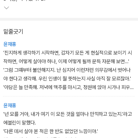
살아가는 모습을 가볍고 명쾌하게 묘사했다.
1989년 여름, 헝가리가 서독으로 가는 국경을 개방하고 동독 주민들
밑줄긋기
이 서독으로 탈출했다는 소식이 들려온다. 예술가 기질이 있는 재단
사 아담에게 동독은 '파라다이스'다. 하지만 아담의 여자 친구 에블린
윤재홍
은 동독 생활에 만족하지 못하고, 휴가를 빌미로 헝가리에서 국경을
'진지하게 생각하기 시작하면, 갑자기 모든 게 현실적으로 보이기 시
넘어 서독으로 가려 한다.
작하면, 어떻게 살아야 하나, 이제 어떻게 될까 문득 자문해 보면...'
'그럼 그떄부터 불안해지지. 난 심지어 이런저런 의무감에서 벗어나
아담의 여자 문제로 한바탕 다툰 두 사람. 에블린은 아담을 놔두고 헝
야 한다고 생각해. 우린 인생이 뭘 뜻하는지 사실 아직 잘 모르잖아.'
가리로 떠나고 아담은 집요하게 그녀 뒤를 쫓는다. 두 사람은 여행 중
'아담은 늘 만족해. 저녁에 맥주를 마시고, 정원에 앉아 시가나 피우
서로 어긋나고 다시 만나기를 반복하며 계속 옥신각신한다. 각자 새
고, 그럼 이웃들이 울타리로 와서 말을 걸고.. 그는 심지어 이웃들과도
로운 사람에게 끌리고, 체코슬로바키아에서 헝가리로, 다시 헝가리에
잘 통한다니까. 난 그런 점에 끌렸어. 그는 아무것에도 메이지 않았어.
윤재홍
서 오스트리아로 가슴 졸이며 국경을 넘는 사이 둘의 사랑은 여러 차
그거 알아? 아담은 독특했어. 대학교에서 사귄 친구들은 죄다 조심성
'넌 모를 거야, 내가 여기 이 모든 것을 얼마나 만끽하고 있는지.'라고
례 위기를 맞는다.
많고 고분고분 말을 잘 듣는 사람들이었지. 하지만 아담은 완전 해방
에블린이 말했다.
이었어. 그는 의견을 거리낌 없이 말했어. 하지만 이젠 늘 정원에만 앉
'다른 데서 살아 본 적은 한 반도 없었던 느낌이야.'