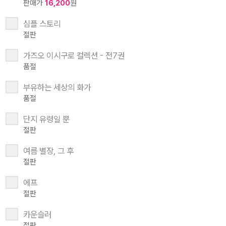
판매가
16,200
원
심플 스토리
절판
가즈오 이시구로 컬렉션 - 전7권
품절
부유하는 세상의 화가
품절
단지 유령일 뿐
절판
여름 별장, 그 후
절판
에프
절판
카운슬러
절판